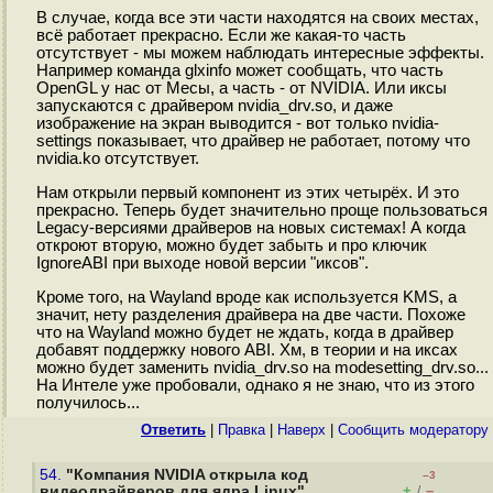
В случае, когда все эти части находятся на своих местах,
всё работает прекрасно. Если же какая-то часть
отсутствует - мы можем наблюдать интересные эффекты.
Например команда glxinfo может сообщать, что часть
OpenGL у нас от Месы, а часть - от NVIDIA. Или иксы
запускаются с драйвером nvidia_drv.so, и даже
изображение на экран выводится - вот только nvidia-
settings показывает, что драйвер не работает, потому что
nvidia.ko отсутствует.
Нам открыли первый компонент из этих четырёх. И это
прекрасно. Теперь будет значительно проще пользоваться
Legacy-версиями драйверов на новых системах! А когда
откроют вторую, можно будет забыть и про ключик
IgnoreABI при выходе новой версии "иксов".
Кроме того, на Wayland вроде как используется KMS, а
значит, нету разделения драйвера на две части. Похоже
что на Wayland можно будет не ждать, когда в драйвер
добавят поддержку нового ABI. Хм, в теории и на иксах
можно будет заменить nvidia_drv.so на modesetting_drv.so...
На Интеле уже пробовали, однако я не знаю, что из этого
получилось...
Ответить
|
Правка
|
Наверх
|
Cообщить модератору
54.
"Компания NVIDIA открыла код
–3
+
–
видеодрайверов для ядра Linux"
/