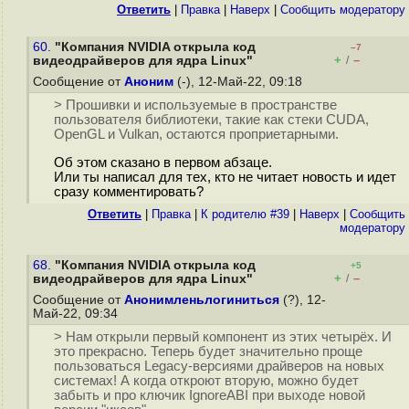
Ответить
|
Правка
|
Наверх
|
Cообщить модератору
60.
"Компания NVIDIA открыла код
–7
+
–
видеодрайверов для ядра Linux"
/
Сообщение от
Аноним
(-), 12-Май-22, 09:18
> Прошивки и используемые в пространстве
пользователя библиотеки, такие как стеки CUDA,
OpenGL и Vulkan, остаются проприетарными.
Об этом сказано в первом абзаце.
Или ты написал для тех, кто не читает новость и идет
сразу комментировать?
Ответить
|
Правка
|
К родителю #39
|
Наверх
|
Cообщить
модератору
68.
"Компания NVIDIA открыла код
+5
+
–
видеодрайверов для ядра Linux"
/
Сообщение от
Анонимленьлогиниться
(?), 12-
Май-22, 09:34
> Нам открыли первый компонент из этих четырёх. И
это прекрасно. Теперь будет значительно проще
пользоваться Legacy-версиями драйверов на новых
системах! А когда откроют вторую, можно будет
забыть и про ключик IgnoreABI при выходе новой