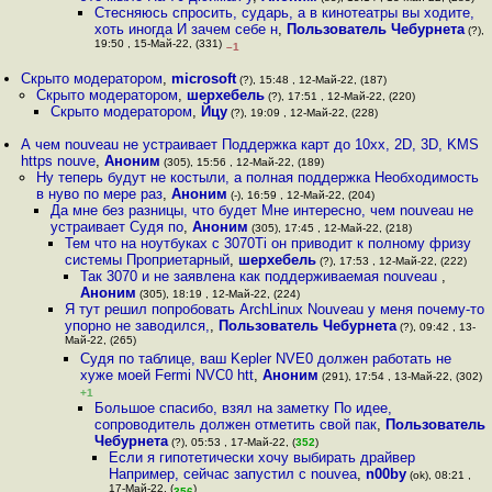
Стесняюсь спросить, сударь, а в кинотеатры вы ходите,
хоть иногда И зачем себе н
,
Пользователь Чебурнета
(?),
19:50 , 15-Май-22, (331)
–1
Скрыто модератором
,
microsoft
(?), 15:48 , 12-Май-22, (187)
Скрыто модератором
,
шерхебель
(?), 17:51 , 12-Май-22, (220)
Скрыто модератором
,
Йцу
(?), 19:09 , 12-Май-22, (228)
А чем nouveau не устраивает Поддержка карт до 10xx, 2D, 3D, KMS
https nouve
,
Аноним
(305), 15:56 , 12-Май-22, (189)
Ну теперь будут не костыли, а полная поддержка Необходимость
в нуво по мере раз
,
Аноним
(-), 16:59 , 12-Май-22, (204)
Да мне без разницы, что будет Мне интересно, чем nouveau не
устраивает Судя по
,
Аноним
(305), 17:45 , 12-Май-22, (218)
Тем что на ноутбуках с 3070Ti он приводит к полному фризу
системы Проприетарный
,
шерхебель
(?), 17:53 , 12-Май-22, (222)
Так 3070 и не заявлена как поддерживаемая nouveau
,
Аноним
(305), 18:19 , 12-Май-22, (224)
Я тут решил попробовать ArchLinux Nouveau у меня почему-то
упорно не заводился,
,
Пользователь Чебурнета
(?), 09:42 , 13-
Май-22, (265)
Судя по таблице, ваш Kepler NVE0 должен работать не
хуже моей Fermi NVC0 htt
,
Аноним
(291), 17:54 , 13-Май-22, (302)
+1
Большое спасибо, взял на заметку По идее,
сопроводитель должен отметить свой пак
,
Пользователь
Чебурнета
(?), 05:53 , 17-Май-22, (
352
)
Если я гипотетически хочу выбирать драйвер
Например, сейчас запустил с nouvea
,
n00by
(ok), 08:21 ,
17-Май-22, (
)
356