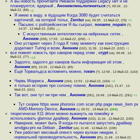
А вы новость прочитайте Никакой поддержки Legacy нет и не
планируется, ядерный
,
Анонимленьлогиниться
(?), 09:34 , 12-
Май-22, (68)
+5
Я имею в виду, в будущем Когда 3080 будет считаться
карточкой, на которой тольк
,
Zenitur
(ok), 09:55 , 12-Май-22, (79)
+3
Пасьянс с рэйтрейсингом Я бы сыграл
,
noname_nopain
(?),
14:37 , 12-Май-22, (180)
+3
С искусственным интеллектом на нейронных сетях
,
Аноним
(206), 17:03 , 12-Май-22, (206)
–1
Оно устареет через 3 года К тому моменту как конструкцию
доделают Turing и возм
,
Аноним
(102), 11:36 , 12-Май-22, (102)
+1
все помнят новость про хакеров перед этим
,
crypt
(ok), 09:46 , 12-
Май-22, (77)
+18
Задолго, задолго до хакеров была информация об этом
,
Аноним
(85), 10:20 , 12-Май-22, (85)
Ещё Торвальдса вспомнить можно
,
гоквч
(?), 12:50 , 12-Май-22, (143)
Червь Морриса
,
Аноним
(164), 13:53 , 12-Май-22, (164)
+4
я только историю про солонку помню
,
Аноним
(241), 21:47 , 12-
Май-22, (241)
Так вот, они тут ни при чем
,
Аноним
(291), 16:49 , 13-Май-22, (291)
+1
Тут скорее https www phoronix com scan php page news_item px
AMD-Memory-Device
,
Аноним
(-), 00:51 , 19-Май-22, (
364
)
теоретически X11 driver можно выкинуть на помойку и
использовать glamour драйвер
,
Аноним
(102), 11:34 , 12-Май-22, (100)
Наверное, может быть Я когда-то пытался запустить драйвер
amdgpu-pro на Debian
,
Zenitur
(ok), 11:46 , 12-Май-22, (106)
Уже работает месовый опенгл через вулкан нвидии, с
нормальной производительность
,
Аноним
(85), 11:49 , 12-Май-22,