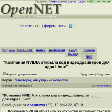
Профиль:
Аноним
(
вход
|
регистрация
)
неRU
opennet.me
[
новости
/
+++
|
форум
|
теги
|
]
форумы
правила/FAQ
поиск
регистрация
вход/
слежка
выход
RSS
"Компания NVIDIA открыла код видеодрайверов для
ядра Linux"
Вариант для распечатки
Пред. тема
|
След. тема
Форум
Разговоры, обсуждение новостей
Изначальное сообщение
[
Отслеживать
]
"Компания NVIDIA открыла код видеодрайверов
+
–
/
для ядра Linux"
Сообщение от
opennews
(??), 12-Май-22, 07:19
Компания NVIDIA объявила об открытии исходных текстов