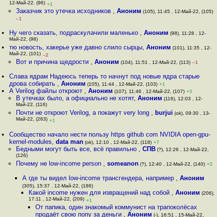
12-Май-22, (96)
+1
Заказчик это утечка исходников
,
Аноним
(105), 11:45 , 12-Май-22, (105)
–1
Ну чего сказать, подраскулачили маленько
,
Аноним
(98), 11:28 , 12-
Май-22, (98)
тю новость, хакерье уже давно слило сырцы
,
Аноним
(101), 11:35 , 12-
Май-22, (101)
–2
Вот и причина щедрости
,
Аноним
(104), 11:51 , 12-Май-22, (113)
–1
Слава ядрам Надеюсь теперь то начнут под новые ядра старые
дрова собирать
,
Аноним
(105), 11:44 , 12-Май-22, (103)
+1
А Verilog файлы откроют
,
Аноним
(107), 11:46 , 12-Май-22, (107)
+3
В утечках было, а официально не хотят
,
Аноним
(116), 12:03 , 12-
Май-22, (116)
Почти не откроют Verilog, а покажут very long
,
burjui
(ok), 09:30 , 13-
Май-22, (263)
+1
Сообщество начало нести пользу https github com NVIDIA open-gpu-
kernel-modules
,
data man
(ok), 12:10 , 12-Май-22, (118)
+7
Бедными могут быть все, всё правильно
,
СПВ
(?), 12:26 , 12-Май-22,
(126)
Почему не low-income person
,
someanon
(?), 12:40 , 12-Май-22, (140)
+2
А где ты видел low-income трансгендера, например
,
Аноним
(305), 15:37 , 12-Май-22, (186)
Какой income нужен для извращений над собой
,
Аноним
(206),
17:11 , 12-Май-22, (209)
+1
От папика, один знакомый коммунист на трапоколёсах
продаёт свою попу за деньги
,
Аноним
(-), 16:51 , 15-Май-22,