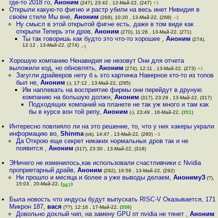
где-то 2018 го
,
Аноним
(247), 23:42 , 12-Май-22, (247)
+1
Открыли какую-то фигню и растр убили на весь инет Нивидия в
своём стиле Мы вне
,
Аноним
(268), 10:20 , 13-Май-22, (268)
–1
Ну смысл в этой открытой фигне есть, даже в том виде как
открыли Теперь эти дров
,
Аноним
(270), 11:26 , 13-Май-22, (271)
Ты так говоришь как будто это что-то хорошее
,
Аноним
(274),
12:12 , 13-Май-22, (274)
–1
Хорошую компанию Ненавидия не незовут Они для отчета
выложили код, но обновлять
,
Аноним
(274), 12:11 , 13-Май-22, (273)
+1
Загугли драйверов нету б ь это картинка Наверное кто-то из топов
был не
,
Аноним
(-), 17:12 , 13-Май-22, (295)
Им наплевать на восприятие фирмы они перейдут в друную
компанию на большую должн
,
Аноним
(317), 23:29 , 13-Май-22, (317)
Подходящих компаний на планете не так уж много и там как
бы в курсе вон той репу
,
Аноним
(-), 23:49 , 16-Май-22, (
351
)
Интересно повлияло ли на это решение, то, что у них хакеры украли
информацию во
,
Shinma
(ok), 14:47 , 13-Май-22, (280)
–1
Да Открою еще секрет никаких нормальных дров так и не
появится
,
Аноним
(317), 23:30 , 13-Май-22, (318)
ЭНичего не изменилось,как использовали счастливчики с Nvidia
проприетарный драйв
,
Аноним
(292), 16:58 , 13-Май-22, (292)
Ни прошло и месяца и более а уже выводы делаем
,
АнонимуЗ
(?),
15:03 , 20-Май-22, (
)
367
Была новость что индусы будут выпускать RISC-V Оказывается, 171
Микрон 187
,
вася
(??), 12:16 , 17-Май-22, (
358
)
Довольно дохлый чип, на замену GPU от nvidia не тянет
,
Аноним