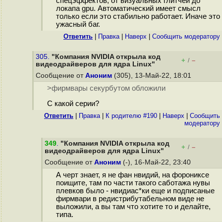
спецэффектов, от визуальных глитчей до
локапа gpu. Автоматический имеет смысл
только если это стабильно работает. Иначе это
ужасный баг.
Ответить
|
Правка
|
Наверх
|
Cообщить модератору
305.
"Компания NVIDIA открыла код
+
–
/
видеодрайверов для ядра Linux"
Сообщение от
Аноним
(305), 13-Май-22, 18:01
>фирмвары секурбутом обложили
С какой серии?
Ответить
|
Правка
|
К родителю #190
|
Наверх
|
Cообщить
модератору
349
.
"Компания NVIDIA открыла код
+
–
/
видеодрайверов для ядра Linux"
Сообщение от
Аноним
(-), 16-Май-22, 23:40
А черт знает, я не фан нвидий, на форониксе
поищите, там по части такого саботажа нувы
плевков было - нвидиас*ки еще и подписаные
фирмвари в редистрибутабельном виде не
выложили, а вы там что хотите то и делайте,
типа.