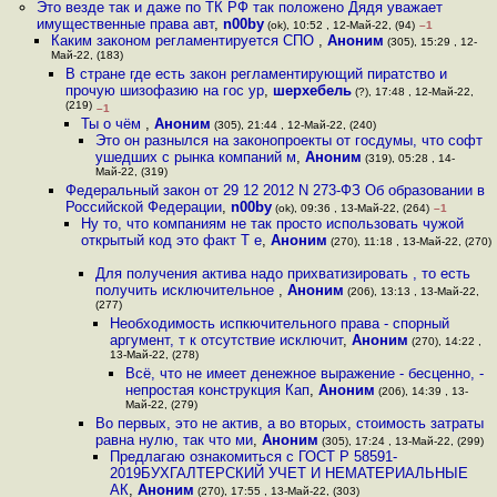
Это везде так и даже по ТК РФ так положено Дядя уважает
имущественные права авт
,
n00by
(ok), 10:52 , 12-Май-22, (94)
–1
Каким законом регламентируется СПО
,
Аноним
(305), 15:29 , 12-
Май-22, (183)
В стране где есть закон регламентирующий пиратство и
прочую шизофазию на гос ур
,
шерхебель
(?), 17:48 , 12-Май-22,
(219)
–1
Ты о чём
,
Аноним
(305), 21:44 , 12-Май-22, (240)
Это он разнылся на законопроекты от госдумы, что софт
ушедших с рынка компаний м
,
Аноним
(319), 05:28 , 14-
Май-22, (319)
Федеральный закон от 29 12 2012 N 273-ФЗ Об образовании в
Российской Федерации
,
n00by
(ok), 09:36 , 13-Май-22, (264)
–1
Ну то, что компаниям не так просто использовать чужой
открытый код это факт Т е
,
Аноним
(270), 11:18 , 13-Май-22, (270)
Для получения актива надо прихватизировать , то есть
получить исключительное
,
Аноним
(206), 13:13 , 13-Май-22,
(277)
Необходимость испкючительного права - спорный
аргумент, т к отсутствие исключит
,
Аноним
(270), 14:22 ,
13-Май-22, (278)
Всё, что не имеет денежное выражение - бесценно, -
непростая конструкция Кап
,
Аноним
(206), 14:39 , 13-
Май-22, (279)
Во первых, это не актив, а во вторых, стоимость затраты
равна нулю, так что ми
,
Аноним
(305), 17:24 , 13-Май-22, (299)
Предлагаю ознакомиться с ГОСТ Р 58591-
2019БУХГАЛТЕРСКИЙ УЧЕТ И НЕМАТЕРИАЛЬНЫЕ
АК
,
Аноним
(270), 17:55 , 13-Май-22, (303)