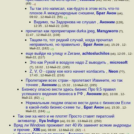
(49)
–4
Ты так это написал, как-будто в этом есть что-то
плохое А международные сношени
,
Брат Анон
(ok),
09:02 , 12-Май-22, (55)
+3
Видимо, ты Задорнова не слушал
,
Аноним
(128),
12:35 , 12-Май-22, (136)
прочитал как проприетарии durka jpeg
,
Матцумото
(?),
11:47 , 12-Май-22, (108)
Тащем-то, тот редкий случай, когда прочитал
неправильно, но правильно
,
Брат Анон
(ok), 15:29 , 12-
Май-22, (182)
+3
еще выйди на улицу и Zигани
,
achtosluchilos
(ok), 12:05 , 12-
Май-22, (117)
Это как Рукой в воздухе надо Z выводить
,
microsoft
(?), 16:02 , 12-Май-22, (195)
Z, V, O - сразу кое кого начнет колбасить
,
Neon
(??),
17:43 , 12-Май-22, (216)
Пролетарии всех стран - пролетают Извините, но так
точнее
,
Аноним
(-), 15:32 , 13-Май-22, (285)
Бизнесу опасно вести здесь бизнес Про 9,5 правил
успешного ведения бизнеса в РФ
,
Аноним
(82), 10:08 , 12-
Май-22, (82)
+1
Нормальным людям опасно вести дела с бизнесом Если
в какой-либо бизнес-схеме ты
,
Брат Анон
(ok), 15:30 , 12-
Май-22, (184)
+4
Так они ха него и не плотят Просто ставят пиратский
активатор
,
Ilya Indigo
(ok), 01:30 , 13-Май-22, (250)
Вряд ли Windows проживет лет 40 Их заменят всякие андроиды
и прочие
,
X86
(ok), 08:00 , 12-Май-22, (32)
–1