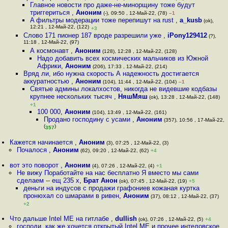
Главное новости про даже-не-минорщину тоже будут
триггериться
,
Аноним
(-), 09:50 , 12-Май-22, (78)
–1
A фильтры модерации тоже перепишут на rust
,
a_kusb
(ok),
12:21 , 12-Май-22, (122)
+3
Слово 171 пионер 187 вроде разрешили уже
,
iPony129412
(?),
11:18 , 12-Май-22, (97)
А космонавт
,
Аноним
(128), 12:28 , 12-Май-22, (128)
Надо добавить всех космических мальчиков из Южной
Африки
,
Аноним
(206), 17:33 , 12-Май-22, (214)
Вряд ли, ибо нужна скорость А надежность достигается
аккуратностью
,
Аноним
(104), 11:44 , 12-Май-22, (104)
–1
Святые админы локалхостов, никогда не видевшие кодбазы
крупнее нескольких тысяч
,
НяшМяш
(ok), 13:28 , 12-Май-22, (148)
+1
100 000
,
Аноним
(104), 13:49 , 12-Май-22, (161)
Продано господину с усами
,
Аноним
(357), 10:56 , 17-Май-22,
(
)
357
Кажется начинается
,
Аноним
(3), 07:25 , 12-Май-22, (3)
Почалося
,
Аноним
(62), 09:20 , 12-Май-22, (62)
+4
вот это поворот
,
Аноним
(4), 07:26 , 12-Май-22, (4)
+1
Не вижу Поработайте на нас бесплатно Я вместо мы сами
сделаем -- ещ 235 х
,
Брат Анон
(ok), 07:45 , 12-Май-22, (19)
+5
деньги на индусов с продажи графониев кожаная куртка
пронюхал со шмарами в ривен
,
Аноним
(37), 08:12 , 12-Май-22, (37)
+2
Что дальше Intel ME на гитлабе
,
dullish
(ok), 07:26 , 12-Май-22, (5)
+4
господи, как же хочется открытый Intel ME и прочее интеловское