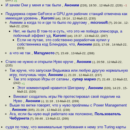
(207)
+5
И зачем Они у меня и так были
,
Аноним
(226), 18:50 , 12-Май-22, (226)
–1
Поддержка серии GeForce и GPU для рабочих станций отмечена как
имеющая уровень
,
Kuromi
(ok), 19:14 , 12-Май-22, (230)
Амммм а когда то и где то было по другому
,
microsoft
(?), 20:34 , 12-
Май-22, (234)
Нет, не было В том-то и суть, что это не победа опенсорца, а
побочный эффект уд
,
Kuromi
(ok), 15:37 , 13-Май-22, (287)
Если не путаю, это собственно разработчик купил у
собственника код Блендера, что
,
Аноним
(323), 17:08 , 14-Май-22,
(323)
а что не так
,
Матцумото
(?), 15:49 , 13-Май-22, (288)
Стало не нужно и открыли Нуво круче
,
Аноним
(-), 20:58 , 12-Май-22,
(235)
Так круче, что запуская Ведьмака или любую другую нормальную
игру, получишь черн
,
Аноним
(-), 21:20 , 12-Май-22, (237)
Так это хорошо Игры от сатаны
,
супер марио
(?), 21:49 , 12-Май-22,
(242)
+1
Этот комментарий нравится Шигорину
,
Аноним
(326), 14:23 , 15-
Май-22, (326)
Виноват создатель игры Не протестировал своё поделие на
Нуво
,
Аноним
(-), 11:18 , 13-Май-22, (269)
Выше по ветке говорят, что у нуво проблемы с Power Management
,
Аноним
(305), 21:26 , 12-Май-22, (238)
Ага, если бы нуво ещё работало как положено
,
Пользователь
Чебурнета
(?), 09:46 , 13-Май-22, (266)
судя по тому, что минимальные требования к нему это Turing карты