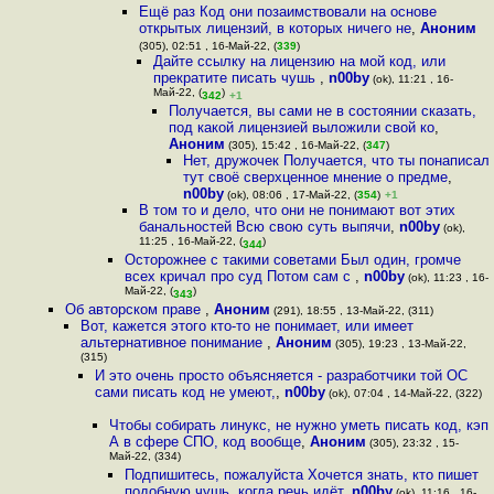
Ещё раз Код они позаимствовали на основе
открытых лицензий, в которых ничего не
,
Аноним
(305), 02:51 , 16-Май-22, (
339
)
Дайте ссылку на лицензию на мой код, или
прекратите писать чушь
,
n00by
(ok), 11:21 , 16-
Май-22, (
)
342
+1
Получается, вы сами не в состоянии сказать,
под какой лицензией выложили свой ко
,
Аноним
(305), 15:42 , 16-Май-22, (
347
)
Нет, дружочек Получается, что ты понаписал
тут своё сверхценное мнение о предме
,
n00by
(ok), 08:06 , 17-Май-22, (
354
)
+1
В том то и дело, что они не понимают вот этих
банальностей Всю свою суть выпячи
,
n00by
(ok),
11:25 , 16-Май-22, (
)
344
Осторожнее с такими советами Был один, громче
всех кричал про суд Потом сам с
,
n00by
(ok), 11:23 , 16-
Май-22, (
)
343
Об авторском праве
,
Аноним
(291), 18:55 , 13-Май-22, (311)
Вот, кажется этого кто-то не понимает, или имеет
альтернативное понимание
,
Аноним
(305), 19:23 , 13-Май-22,
(315)
И это очень просто объясняется - разработчики той ОС
сами писать код не умеют,
,
n00by
(ok), 07:04 , 14-Май-22, (322)
Чтобы собирать линукс, не нужно уметь писать код, кэп
А в сфере СПО, код вообще
,
Аноним
(305), 23:32 , 15-
Май-22, (334)
Подпишитесь, пожалуйста Хочется знать, кто пишет
подобную чушь, когда речь идёт
,
n00by
(ok), 11:16 , 16-