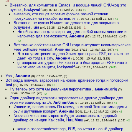
–3
Внезапно, для коммитов в Emacs, и вообще любой GNU-код это
нужно
,
lockywolf
(ok), 07:43 , 12-Май-22, (16)
+6
внезапно, сто пицот всратых форков разной степени
протухшести на гитхабе, из нов
,
я
(?), 08:03 , 12-Май-22, (35)
+1
Внезапно, не нужно Нвидия же делает это для закрытия в
будущем
,
uis
(ok), 12:28 , 12-Май-22, (129)
–1
Не обязательно для закрытия, для любой смены лицензии и
например для возможности
,
Аноним
(85), 12:45 , 12-Май-22, (142)
+2
Вот только собственником GNU кода выступает некоммерческая
Free Software Foundat
,
Аноним
(291), 17:15 , 13-Май-22, (297)
+1
Это на усмотрение кодера Хочет дает права FSF, не хочет не
дает, но тогда в слу
,
Аноним
(-), 00:53 , 15-Май-22, (325)
gt оверквотинг удален Ни хрена эта благородная FSF никого
ни от чего не защити
,
lockywolf
(ok), 17:42 , 16-Май-22, (
348
)
Ура
,
Аноним
(8), 07:34 , 12-Май-22, (8)
Вот когда nouveau заработает на новом драйвере тогда и поговорим
,
test
(??), 07:35 , 12-Май-22, (9)
+3
Ну теперь это хотя бы реальная перспектива
,
ананим.orig
(?),
09:44 , 12-Май-22, (75)
+2
Один драйвер видеокарты заработает на другом драйвере для
этой же видеокарты Эт
,
An0nim0us
(?), 10:15 , 12-Май-22, (84)
+1
Извините, вспомнилось По-моему, в старой Технике-молодежи
были шутливые изобрет
,
Аноним
(104), 11:48 , 12-Май-22, (109)
+2
Nouveau меса часть просто будет использовать ядерный
драйвер от нвидии Как сейч
,
НяшМяш
(ok), 13:32 , 12-Май-22, (152)
+2
каша в головеmodesettings, i915, nouveau и новый драйвер