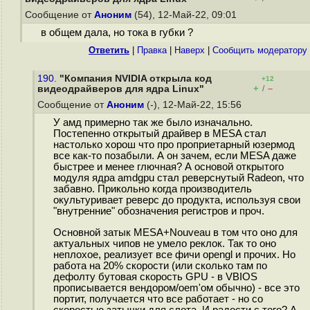
Сообщение от
Аноним
(54), 12-Май-22, 09:01
в общем дала, но тока в губки ?
Ответить
|
Правка
|
Наверх
|
Cообщить модератору
190.
"Компания NVIDIA открыла код
+12
+
–
видеодрайверов для ядра Linux"
/
Сообщение от
Аноним
(-), 12-Май-22, 15:56
У амд примерно так же было изначально.
Постепенно открытый драйвер в MESA стал
настолько хорош что про проприетарный юзермод
все как-то позабыли. А он зачем, если MESA даже
быстрее и менее глючная? А основой открытого
модуля ядра amdgpu стал реверснутый Radeon, что
забавно. Прикольно когда производитель
окультуривает реверс до продукта, используя свои
"внутренние" обозначения регистров и проч.
Основной затык MESA+Nouveau в том что оно для
актуальных чипов не умело реклок. Так то оно
неплохое, реализует все фичи opengl и прочих. Но
работа на 20% скорости (или сколько там по
дефолту бутовая скорость GPU - в VBIOS
прописывается вендором/oem'ом обычно) - все это
портит, получается что все работает - но со