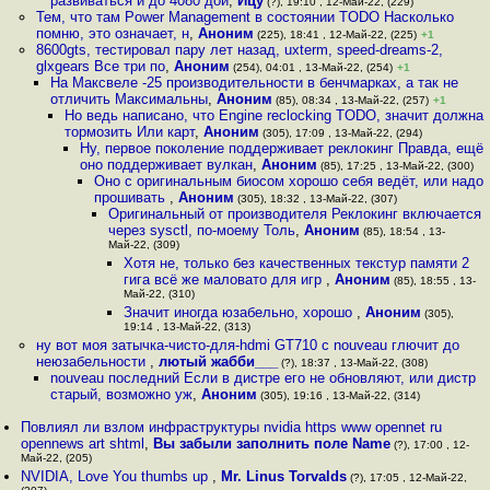
развиваться и до 4080 дой
,
Йцу
(?), 19:10 , 12-Май-22, (229)
Тем, что там Power Management в состоянии TODO Насколько
помню, это означает, н
,
Аноним
(225), 18:41 , 12-Май-22, (225)
+1
8600gts, тестировал пару лет назад, uxterm, speed-dreams-2,
glxgears Все три по
,
Аноним
(254), 04:01 , 13-Май-22, (254)
+1
На Максвеле -25 производительности в бенчмарках, а так не
отличить Максимальны
,
Аноним
(85), 08:34 , 13-Май-22, (257)
+1
Но ведь написано, что Engine reclocking TODO, значит должна
тормозить Или карт
,
Аноним
(305), 17:09 , 13-Май-22, (294)
Ну, первое поколение поддерживает реклокинг Правда, ещё
оно поддерживает вулкан
,
Аноним
(85), 17:25 , 13-Май-22, (300)
Оно с оригинальным биосом хорошо себя ведёт, или надо
прошивать
,
Аноним
(305), 18:32 , 13-Май-22, (307)
Оригинальный от производителя Реклокинг включается
через sysctl, по-моему Толь
,
Аноним
(85), 18:54 , 13-
Май-22, (309)
Хотя не, только без качественных текстур памяти 2
гига всё же маловато для игр
,
Аноним
(85), 18:55 , 13-
Май-22, (310)
Значит иногда юзабельно, хорошо
,
Аноним
(305),
19:14 , 13-Май-22, (313)
ну вот моя затычка-чисто-для-hdmi GT710 с nouveau глючит до
неюзабельности
,
лютый жабби___
(?), 18:37 , 13-Май-22, (308)
nouveau последний Если в дистре его не обновляют, или дистр
старый, возможно уж
,
Аноним
(305), 19:16 , 13-Май-22, (314)
Повлиял ли взлом инфраструктуры nvidia https www opennet ru
opennews art shtml
,
Вы забыли заполнить поле Name
(?), 17:00 , 12-
Май-22, (205)
NVIDIA, Love You thumbs up
,
Mr. Linus Torvalds
(?), 17:05 , 12-Май-22,