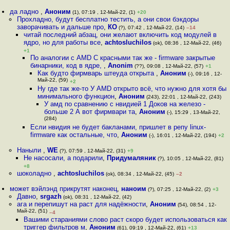
да ладно
,
Аноним
(1), 07:19 , 12-Май-22, (1)
+20
Прохладно, будут бесплатно тестить, а они свои бэкдоры
заворачивать и дальше про
,
КО
(?), 07:42 , 12-Май-22, (14)
–14
читай последний абзац, они желают включить код модулей в
ядро, но для работы все
,
achtosluchilos
(ok), 08:36 , 12-Май-22, (46)
+1
По аналогии с AMD С красными так же - firmware закрытые
бинарники, код в ядре,
,
Anonim
(??), 09:08 , 12-Май-22, (57)
+1
Как будто фирмварь штеуда открыта
,
Аноним
(-), 09:16 , 12-
Май-22, (59)
+2
Ну где так же-то У AMD открыто всё, что нужно для хотя бы
минимального функцион
,
Аноним
(243), 22:01 , 12-Май-22, (243)
У амд по сравнению с нвидией 1 Доков на железо -
больше 2 А вот фирмвари та
,
Аноним
(-), 15:29 , 13-Май-22,
(284)
Если нвидия не будет бакланами, пришлет в репу linux-
firmware как остальные, что
,
Аноним
(-), 16:01 , 12-Май-22, (194)
+2
Наныли
,
WE
(?), 07:59 , 12-Май-22, (31)
+9
Не насосали, а подарили
,
Придумаляник
(?), 10:05 , 12-Май-22, (81)
+8
шоколадно
,
achtosluchilos
(ok), 08:34 , 12-Май-22, (45)
–2
может вэйлэнд прикрутят наконец
,
наноим
(?), 07:25 , 12-Май-22, (2)
+3
Давно
,
srgazh
(ok), 08:31 , 12-Май-22, (42)
ага и перепишут на раст для надёжности
,
Аноним
(54), 08:54 , 12-
Май-22, (51)
–4
Вашими стараниями слово раст скоро будет использоваться как
триггер фильтров м
,
Аноним
(61), 09:19 , 12-Май-22, (61)
+13