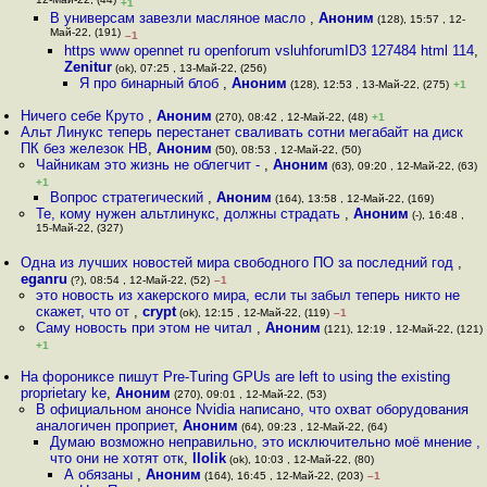
12-Май-22, (44)
+1
В универсам завезли масляное масло
,
Аноним
(128), 15:57 , 12-
Май-22, (191)
–1
https www opennet ru openforum vsluhforumID3 127484 html 114
,
Zenitur
(ok), 07:25 , 13-Май-22, (256)
Я про бинарный блоб
,
Аноним
(128), 12:53 , 13-Май-22, (275)
+1
Ничего себе Круто
,
Аноним
(270), 08:42 , 12-Май-22, (48)
+1
Альт Линукс теперь перестанет сваливать сотни мегабайт на диск
ПК без железок НВ
,
Аноним
(50), 08:53 , 12-Май-22, (50)
Чайникам это жизнь не облегчит -
,
Аноним
(63), 09:20 , 12-Май-22, (63)
+1
Вопрос стратегический
,
Аноним
(164), 13:58 , 12-Май-22, (169)
Те, кому нужен альтлинукс, должны страдать
,
Аноним
(-), 16:48 ,
15-Май-22, (327)
Одна из лучших новостей мира свободного ПО за последний год
,
eganru
(?), 08:54 , 12-Май-22, (52)
–1
это новость из хакерского мира, если ты забыл теперь никто не
скажет, что от
,
crypt
(ok), 12:15 , 12-Май-22, (119)
–1
Саму новость при этом не читал
,
Аноним
(121), 12:19 , 12-Май-22, (121)
+1
На форониксе пишут Pre-Turing GPUs are left to using the existing
proprietary ke
,
Аноним
(270), 09:01 , 12-Май-22, (53)
В официальном анонсе Nvidia написано, что охват оборудования
аналогичен проприет
,
Аноним
(64), 09:23 , 12-Май-22, (64)
Думаю возможно неправильно, это исключительно моё мнение ,
что они не хотят отк
,
llolik
(ok), 10:03 , 12-Май-22, (80)
А обязаны
,
Аноним
(164), 16:45 , 12-Май-22, (203)
–1