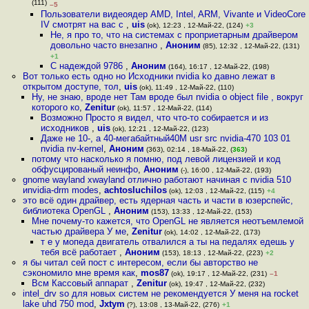
(111)
–5
Пользователи видеоядер AMD, Intel, ARM, Vivante и VideoCore
IV смотрят на вас с
,
uis
(ok), 12:23 , 12-Май-22, (124)
+3
Не, я про то, что на системах с проприетарным драйвером
довольно часто внезапно
,
Аноним
(85), 12:32 , 12-Май-22, (131)
+1
С надеждой 9786
,
Аноним
(164), 16:17 , 12-Май-22, (198)
Вот только есть одно но Исходники nvidia ko давно лежат в
открытом доступе, тол
,
uis
(ok), 11:49 , 12-Май-22, (110)
Ну, не знаю, вроде нет Там вроде был nvidia o object file , вокруг
которого ко
,
Zenitur
(ok), 11:57 , 12-Май-22, (114)
Возможно Просто я видел, что что-то собирается и из
исходников
,
uis
(ok), 12:21 , 12-Май-22, (123)
Даже не 10-, а 40-мегабайтный40M usr src nvidia-470 103 01
nvidia nv-kernel
,
Аноним
(363), 02:14 , 18-Май-22, (
363
)
потому что насколько я помню, под левой лицензией и код
обфусцированый неинфо
,
Аноним
(-), 16:00 , 12-Май-22, (193)
gnome wayland xwayland отлично работают начиная с nvidia 510
иnvidia-drm modes
,
achtosluchilos
(ok), 12:03 , 12-Май-22, (115)
+4
это всё один драйвер, есть ядерная часть и части в юзерспейс,
библиотека OpenGL
,
Аноним
(153), 13:33 , 12-Май-22, (153)
Мне почему-то кажется, что OpenGL не является неотъемлемой
частью драйвера У ме
,
Zenitur
(ok), 14:02 , 12-Май-22, (173)
т е у мопеда двигатель отвалился а ты на педалях едешь у
тебя всё работает
,
Аноним
(153), 18:13 , 12-Май-22, (223)
+2
я бы читал сей пост с интересом, если бы авторство не
сэкономило мне время как
,
mos87
(ok), 19:17 , 12-Май-22, (231)
–1
Всм Кассовый аппарат
,
Zenitur
(ok), 19:47 , 12-Май-22, (232)
intel_drv so для новых систем не рекомендуется У меня на rocket
lake uhd 750 mod
,
Jxtym
(?), 13:08 , 13-Май-22, (276)
+1