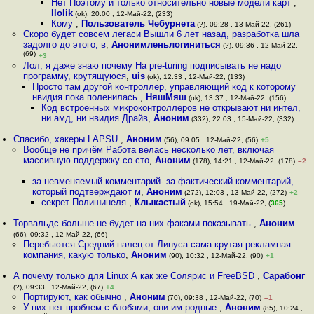
Нет Поэтому и только относительно новые модели карт
,
llolik
(ok), 20:00 , 12-Май-22, (233)
Кому
,
Пользователь Чебурнета
(?), 09:28 , 13-Май-22, (261)
Скоро будет совсем легаси Вышли 6 лет назад, разработка шла
задолго до этого, в
,
Анонимленьлогиниться
(?), 09:36 , 12-Май-22,
(69)
+3
Лол, я даже знаю почему На pre-turing подписывать не надо
программу, крутящуюся
,
uis
(ok), 12:33 , 12-Май-22, (133)
Просто там другой контроллер, управляющий код к которому
нвидия пока поленилась
,
НяшМяш
(ok), 13:37 , 12-Май-22, (156)
Код встроенных микроконтроллеров не открывают ни интел,
ни амд, ни нвидия Драйв
,
Аноним
(332), 22:03 , 15-Май-22, (332)
Спасибо, хакеры LAPSU
,
Аноним
(56), 09:05 , 12-Май-22, (56)
+5
Вообще не причём Работа велась несколько лет, включая
массивную поддержку со сто
,
Аноним
(178), 14:21 , 12-Май-22, (178)
–2
за невменяемый комментарий- за фактический комментарий,
который подтверждают м
,
Аноним
(272), 12:03 , 13-Май-22, (272)
+2
секрет Полишинеля
,
Клыкастый
(ok), 15:54 , 19-Май-22, (
365
)
Торвальдс больше не будет на них факами показывать
,
Аноним
(66), 09:32 , 12-Май-22, (66)
Перебьются Средний палец от Линуса сама крутая рекламная
компания, какую только
,
Аноним
(90), 10:32 , 12-Май-22, (90)
+1
А почему только для Linux А как же Солярис и FreeBSD
,
Сарабонг
(?), 09:33 , 12-Май-22, (67)
+4
Портируют, как обычно
,
Аноним
(70), 09:38 , 12-Май-22, (70)
–1
У них нет проблем с блобами, они им родные
,
Аноним
(85), 10:24 ,