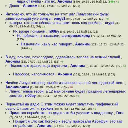
ядра от nvidia - это вс
,
Аноним
(340), 10:15 , 16-Май-22, (
340
)
+1
Денег
,
Аноним
(164), 16:33 , 12-Май-22, (201)
Интересно, что их толкнуло на этот шаг Линусовский фуцк
животворящий уже вряд л
,
emg81
(ok), 07:36 , 12-Май-22, (10)
+5
хакеры, которые обещали выложит весь код вообще
,
crypt
(ok),
09:45 , 12-Май-22, (76)
+3
Их вроде поймали
,
n00by
(ok), 10:45 , 12-Май-22, (92)
Не поймали, а насосали
,
шегоринхохолд
(?), 12:34 , 12-Май-22,
(135)
Назначили, как у нас говорят
,
Аноним
(128), 12:53 , 12-Май-22,
(144)
+2
В аду, похоже, похолодало, одевайтесь теплее на всякий случай
,
Аноним
(12), 07:39 , 12-Май-22, (12)
+6
Подземные хранилища опустели
,
Аноним
(-), 09:41 , 12-Май-22, (72)
+3
Наоборот, наполняются
,
Аноним
(253), 02:08 , 13-Май-22, (253)
Ничёсе Линус наконец принёс извинения за свой легендарный жест
,
Анониноним
(?), 07:40 , 12-Май-22, (13)
–10
Линус теперь герой, а 12 мая отныне будет праздник легендарных
жестов
,
n00by
(ok), 10:47 , 12-Май-22, (93)
+9
Поработай на дядю С этим можно будет запустить графический
сеанс С пакетом, и
,
ryoken
(ok), 07:42 , 12-Май-22, (15)
+3
Придется поработать на дядю что бы улучшить поддержку
,
Геге
(?), 08:08 , 12-Май-22, (36)
+1
Придется Это как Кого-то к веслу приковали Авотфуй, это так
не работает
,
Аноним
(-), 17:13 , 13-Май-22, (296)