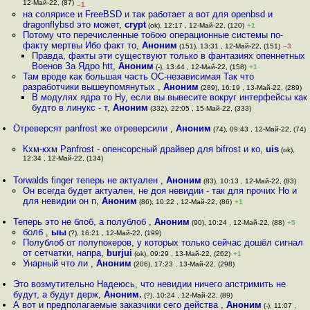
12-Май-22, (87)
–1
на солярисе и FreeBSD и так работает а вот для openbsd и
dragonflybsd это может
,
crypt
(ok), 12:17 , 12-Май-22, (120)
+1
Потому что перечисленные тобою операционные системы по-
факту мертвы Ибо факт то
,
Аноним
(151), 13:31 , 12-Май-22, (151)
–3
Правда, факты эти существуют только в фантазиях опеннетных
Военов За Ядро htt
,
Аноним
(-), 13:44 , 12-Май-22, (158)
+1
Там вроде как большая часть ОС-независимая Так что
разработчики вышеупомянутых
,
Аноним
(289), 16:19 , 13-Май-22, (289)
В модулях ядра то Ну, если вы вывесите вокруг интерфейсы как
будто в линукс - т
,
Аноним
(332), 22:05 , 15-Май-22, (333)
Отреверсят panfrost же отреверсили
,
Аноним
(74), 09:43 , 12-Май-22, (74)
Кхм-кхм Panfrost - опенсорсный драйвер для bifrost и ко
,
uis
(ok),
12:34 , 12-Май-22, (134)
Torwalds finger теперь не актуален
,
Аноним
(83), 10:13 , 12-Май-22, (83)
Он всегда будет актуален, не доя невидии - так для прочих Но и
для невидии он п
,
Аноним
(86), 10:22 , 12-Май-22, (86)
+1
Теперь это не блоб, а полублоб
,
Аноним
(90), 10:24 , 12-Май-22, (88)
+5
болб
,
ыы
(?), 16:21 , 12-Май-22, (199)
Полублоб от полупокеров, у которых только сейчас дошёл сигнал
от сетчатки, напра
,
burjui
(ok), 09:29 , 13-Май-22, (262)
+1
Унарный что ли
,
Аноним
(206), 17:23 , 13-Май-22, (298)
Это возмутительно Надеюсь, что невидии ничего апстримить не
будут, а будут держ
,
Аноним.
(?), 10:24 , 12-Май-22, (89)
А вот и предполагаемые заказчики сего действа
,
Аноним
(-), 11:07 ,