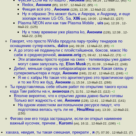
Фуксия Если на то пошло
,
Аноним
(40), 08:24 , 12-Май-22, (40)
+2
Redox
,
Аноним
(95), 10:57 , 12-Май-22, (95)
+1
Фикция всё это
,
Аноним
(128), 12:36 , 12-Май-22, (138)
Ну я образно Это может быть и Аврора, и Андроид, и еще
зоопарк всяких LG OS, Sa
,
X86
(ok), 19:00 , 12-Май-22, (227)
Plasma NEON или как там Plasma Mobile
,
uis
(ok), 12:26 , 12-
Май-22, (125)
Ну к тому времени уже plasma ko
,
Аноним
(128), 12:38 , 12-
Май-22, (139)
Говорят, что просто NVidia продула пару-тройку тендеров по
оснащению супер-компь
,
dalco
(ok), 09:28 , 12-Май-22, (65)
+5
А до этого её подвинули с плэйстэйшенов, боксов, макос Но
сабж в среднесрочной
,
ананим.orig
(?), 09:42 , 12-Май-22, (73)
+2
Эти атавизмы просто курам на смех - телевизоры уже давно
могут сами запускать пр
,
Elon Musk
(?), 01:09 , 13-Май-22, (248)
Дебил, меньше сиди на хибарахабарах всяких Какая связь у
суперкомпьютера и поде
,
Аноним
(246), 22:42 , 12-Май-22, (246)
+2
Я не с хабры Но такая что архитектурно это практически одно
и то же Кто же буд
,
Аноним
(-), 15:34 , 13-Май-22, (286)
Ты представляешь себе объем работ по открытию такого куска
кода Там работы на н
,
ананоша
(?), 11:51 , 12-Май-22, (112)
+2
Вполне вероятно, что к отрытию дрова давно были готовы
Только вот жадность-с ме
,
Аноним
(128), 12:41 , 12-Май-22, (141)
На одном известном англоязычном ресурсе пишут, что
подготовка велась чуть ли не
,
НяшМяш
(ok), 13:30 , 12-Май-22,
(150)
Фигово они его тогда застращали, если он открыл наименее
важный кусочек, причем
,
Kuromi
(ok), 16:11 , 12-Май-22, (196)
+1
хахаха, нвидия, ты такая смешная, прекрати
,
я
(?), 07:30 , 12-Май-22, (7)