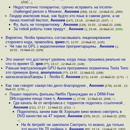
(328)
–1
Недостаточно толерантно, срочно исправить на income-
challenged person s Множес
,
Аноним
(289), 16:22 , 13-Май-22, (290)
Гендер инклюзив язык, как будто это язык в самом деле, а не
пачка понятий беспол
,
Аноним
(147), 13:19 , 12-Май-22, (147)
–1
Фу, быть не толерантному
,
Аноним
(128), 15:53 , 12-Май-22, (188)
За тобой роботы тоже придут
,
Аноним
(-), 23:46 , 16-Май-22, (
350
)
Вероятно, Nvidia пришлось согласовывать лицензирование
сторонего кода, правообла
,
qweo
(?), 12:57 , 12-Май-22, (145)
Чё там по GPL с вкраплениями проприетарщины
,
Аноним
(-),
16:52 , 15-Май-22, (329)
Это значит что достигнут уровень когда лишь прошивка реально на
что-то врияет О
,
qwe
(??), 13:17 , 12-Май-22, (146)
Раньше виртуализация GPU была программно ограничена Tesla Типо
это премиум фича
,
anonymous
(??), 13:57 , 12-Май-22, (168)
аахахахахахаХакеры 1 - Nvidia 0
,
Аноним
(171), 14:00 , 12-Май-22, (171)
–1
Как там говорят хакерство дело благородное
,
Аноним
(179), 14:36 , 12-
Май-22, (179)
+2
Пошел пиратить фильмы Netflix Принуждаю их к DRM-Free
DИсходники кинца тоже п
,
Аноним
(-), 17:08 , 12-Май-22, (208)
+1
Где качать 4к от нетфликса с торрентов поделись ссылочкой
,
Аноним
(211), 17:17 , 12-Май-22, (211)
–1
Поделитесь зачем вам 4k Хорошее кино можно смотреть в
DVD качестве на 47 экране
,
Аноним
(255), 04:21 , 13-Май-22, (255)
+1
На 4к битрейт не зажопили Смотреть то можно, да только
это мыло На 70 дюймах у
,
Аноним
(85), 15:14 , 13-Май-22, (283)