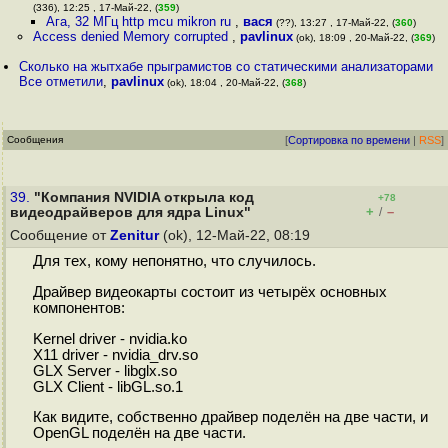
(336), 12:25 , 17-Май-22, (
359
)
Ага, 32 МГц http mcu mikron ru
,
вася
(??), 13:27 , 17-Май-22, (
360
)
Access denied Memory corrupted
,
pavlinux
(ok), 18:09 , 20-Май-22, (
369
)
Сколько на жытхабе прыграмистов со статическими анализаторами
Все отметили
,
pavlinux
(ok), 18:04 , 20-Май-22, (
368
)
Сообщения
[
Сортировка по времени
|
RSS
]
39.
"Компания NVIDIA открыла код
+78
+
–
видеодрайверов для ядра Linux"
/
Сообщение от
Zenitur
(ok), 12-Май-22, 08:19
Для тех, кому непонятно, что случилось.
Драйвер видеокарты состоит из четырёх основных
компонентов:
Kernel driver - nvidia.ko
X11 driver - nvidia_drv.so
GLX Server - libglx.so
GLX Client - libGL.so.1
Как видите, собственно драйвер поделён на две части, и
OpenGL поделён на две части.