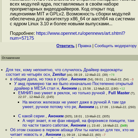
всех модулей ядра, поставляемых в своём наборе
проприетарных видеодрайверов. Код открыт под
лицензиями MIT и GPLv2. Возможность сборки модулей
обеспечена для архитектур x86_64 or aarch64 на системах
с ядром Linux 3.10 и более новыми выпусками...
Подробнее:
https://www.opennet.ru/opennews/art.shtml?
num=57175
Ответить
|
Правка
|
Cообщить модератору
Оглавление
Для тех, кому непонятно, что случилось Драйвер видеокарты
состоит из четырёх осн
,
Zenitur
(ok), 08:19 , 12-Май-22, (39)
+78
в общем дала, но тока в губки
,
Аноним
(54), 09:01 , 12-Май-22, (54)
–3
У амд примерно так же было изначально Постепенно открытый
драйвер в MESA стал н
,
Аноним
(-), 15:56 , 12-Май-22, (190)
+12
ЕМНИП оно умеет в реклок, но только ручной
,
Full Master
(?),
22:37 , 12-Май-22, (245)
На многих железках не умеет даже в ручной А там где
умеет, ручное потому что ре
,
Аноним
(-), 17:06 , 13-Май-22, (293)
С какой серии
,
Аноним
(305), 18:01 , 13-Май-22, (305)
А черт знает, я не фан нвидий, на форониксе поищите, там
по части такого саботаж
,
Аноним
(-), 23:40 , 16-Май-22, (
349
)
Об этом сказано в первом абзаце Или ты написал для тех, кто не
читает новость и
,
Аноним
(-), 09:18 , 12-Май-22, (60)
–7