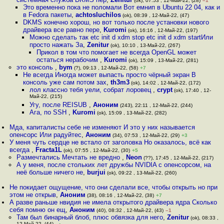
(ok), 07:53 , 12-Май-22, (28)
–1
Это временно пока не поломали Вот емнип в Ubuntu 22 04, как и
в Fedora пакеты
,
achtosluchilos
(ok), 08:39 , 12-Май-22, (47)
DKMS конечно хорош, но вот только после установки нового
драйвера все равно пере
,
Kuromi
(ok), 16:16 , 12-Май-22, (197)
Можно сделать так etc init d xdm stop etc init d xdm startИли
просто нажать За
,
Zenitur
(ok), 10:10 , 13-Май-22, (267)
Прикол в том что помогает не всегда OpenGL может
остаться нерабочим
,
Kuromi
(ok), 15:09 , 13-Май-22, (281)
это консоль
,
bym
(?), 09:13 , 12-Май-22, (58)
+7
Не всегда Иногда может выпасть просто чёрный экран В
консоль уже сам потом зах
,
th3m3
(ok), 14:02 , 12-Май-22, (172)
лол классно тебя уели, собрат лоровец
,
crypt
(ok), 17:40 , 12-
Май-22, (215)
Угу, после REISUB
,
Аноним
(243), 22:11 , 12-Май-22, (244)
Ага, по SSH
,
Kuromi
(ok), 15:09 , 13-Май-22, (282)
Мда, капиталисты себе не изменяют И это у них называется
опенсорс Или радуйтес
,
Аноним
(34), 07:53 , 12-Май-22, (29)
+3
У меня чуть сердце не встало от заголовка Но оказалось, всё как
всегда
,
Fracta1L
(ok), 07:55 , 12-Май-22, (30)
+5
Размечтались Мечтать не вредно
,
Neon
(??), 17:45 , 12-Май-22, (217)
А у меня, после стольких лет дружбы NVIDIA с опенсорсом, на
неё больше ничего не
,
burjui
(ok), 09:22 , 13-Май-22, (260)
Не покидает ощущение, что они сделали все, чтобы открыть но при
этом не открыв
,
Аноним
(38), 08:16 , 12-Май-22, (38)
+7
А разве раньше нвидия не имела открытого драйвера ядра Сколько
себя помню он ещ
,
Аноним
(40), 08:32 , 12-Май-22, (43)
–1
Там был бинарный блоб, плюс обвязка для него
,
Zenitur
(ok), 08:33 ,