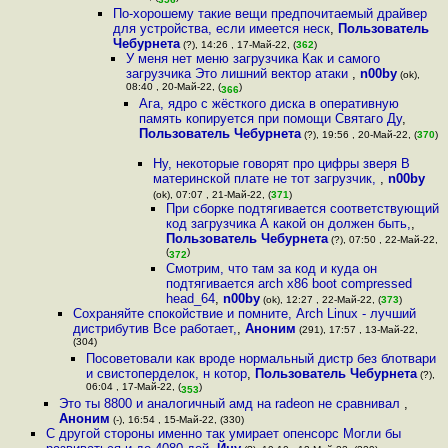
По-хорошему такие вещи предпочитаемый драйвер
для устройства, если имеется неск
,
Пользователь
Чебурнета
(?), 14:26 , 17-Май-22, (
362
)
У меня нет меню загрузчика Как и самого
загрузчика Это лишний вектор атаки
,
n00by
(ok),
08:40 , 20-Май-22, (
)
366
Ага, ядро с жёсткого диска в оперативную
память копируется при помощи Святаго Ду
,
Пользователь Чебурнета
(?), 19:56 , 20-Май-22, (
370
)
Ну, некоторые говорят про цифры зверя В
материнской плате не тот загрузчик,
,
n00by
(ok), 07:07 , 21-Май-22, (
371
)
При сборке подтягивается соответствующий
код загрузчика А какой он должен быть,
,
Пользователь Чебурнета
(?), 07:50 , 22-Май-22,
(
)
372
Смотрим, что там за код и куда он
подтягивается arch x86 boot compressed
head_64
,
n00by
(ok), 12:27 , 22-Май-22, (
373
)
Сохраняйте спокойствие и помните, Arch Linux - лучший
дистрибутив Все работает,
,
Аноним
(291), 17:57 , 13-Май-22,
(304)
Посоветовали как вроде нормальный дистр без блотвари
и свистоперделок, н котор
,
Пользователь Чебурнета
(?),
06:04 , 17-Май-22, (
)
353
Это ты 8800 и аналогичный амд на radeon не сравнивал
,
Аноним
(-), 16:54 , 15-Май-22, (330)
С другой стороны именно так умирает опенсорс Могли бы