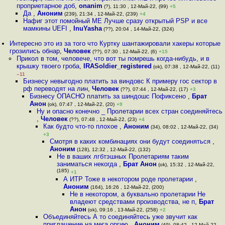
проприетарное доб
,
onanim
(?), 11:30 , 12-Май-22, (99)
+5
Да
,
Аноним
(239), 21:34 , 12-Май-22, (239)
+4
Нафиг этот помойный ME Лучше сразу открытый PSP и все
мамкины UEFI
,
InuYasha
(??), 20:04 , 14-Май-22, (324)
Интересно это из за того что Куртку шантажировали хакеры которые
грозились обнар
,
Человек
(??), 07:30 , 12-Май-22, (6)
+15
Прикол в том, человече, что вот ты помрешь когда-нибудь, и в
крышку твоего гроба
,
IRASoldier_registered
(ok), 07:38 , 12-Май-22, (11)
–11
Бизнесу невыгодно платить за виндовс К примеру гос сектор в
рф переводят на лин
,
Человек
(??), 07:44 , 12-Май-22, (17)
+3
Бизнесу ОПАСНО платить за шиндошс Пофиксено
,
Брат
Анон
(ok), 07:47 , 12-Май-22, (20)
+9
Ну и опасно конечно _ Пролетарии всех стран соединяйтесь
,
Человек
(??), 07:48 , 12-Май-22, (23)
+4
Как будто что-то плохое
,
Аноним
(34), 08:02 , 12-Май-22, (34)
+3
Смотря в каких комбинациях они будут соединяться
,
Аноним
(128), 12:32 , 12-Май-22, (132)
Не в ваших лгбтэшных Пролетариям таким
заниматься некогда
,
Брат Анон
(ok), 15:32 , 12-Май-22,
(185)
+1
А ИТР Тоже в некотором роде пролетарии
,
Аноним
(164), 16:26 , 12-Май-22, (200)
Не в некотором, а буквально пролетарии Не
владеют средствами производства, не п
,
Брат
Анон
(ok), 09:16 , 13-Май-22, (258)
+2
Объединяйтесь А то соединяйтесь уже звучит как
приглашение на мега оргию
,
Аноним
(49), 08:42 , 12-Май-22,