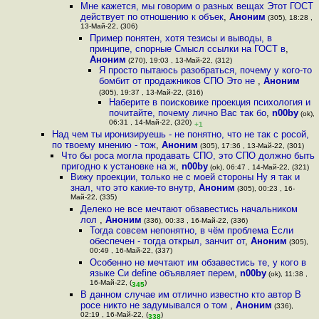
Мне кажется, мы говорим о разных вещах Этот ГОСТ
действует по отношению к объек
,
Аноним
(305), 18:28 ,
13-Май-22, (306)
Пример понятен, хотя тезисы и выводы, в
принципе, спорные Смысл ссылки на ГОСТ в
,
Аноним
(270), 19:03 , 13-Май-22, (312)
Я просто пытаюсь разобраться, почему у кого-то
бомбит от продажников СПО Это не
,
Аноним
(305), 19:37 , 13-Май-22, (316)
Наберите в поисковике проекция психология и
почитайте, почему лично Вас так бо
,
n00by
(ok),
06:31 , 14-Май-22, (320)
+1
Над чем ты иронизируешь - не понятно, что не так с росой,
по твоему мнению - тож
,
Аноним
(305), 17:36 , 13-Май-22, (301)
Что бы роса могла продавать СПО, это СПО должно быть
пригодно к установке на ж
,
n00by
(ok), 06:47 , 14-Май-22, (321)
Вижу проекции, только не с моей стороны Ну я так и
знал, что это какие-то внутр
,
Аноним
(305), 00:23 , 16-
Май-22, (335)
Делеко не все мечтают обзавестись начальником
лол
,
Аноним
(336), 00:33 , 16-Май-22, (336)
Тогда совсем непонятно, в чём проблема Если
обеспечен - тогда открыл, занчит от
,
Аноним
(305),
00:49 , 16-Май-22, (337)
Особенно не мечтают им обзавестись те, у кого в
языке Си define объявляет перем
,
n00by
(ok), 11:38 ,
16-Май-22, (
)
345
В данном случае им отлично известно кто автор В
росе никто не задумывался о том
,
Аноним
(336),
02:19 , 16-Май-22, (
)
338