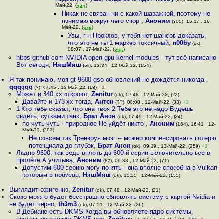
Май-22, (
)
341
Никак не связан ни с какой шаражкой, поэтому не
понимаю вокруг чего спор
,
Аноним
(305), 15:17 , 16-
Май-22, (
)
346
Увы, г-н Проклов, у тебя нет шансов доказать,
что это не ты 1 маркер токсичный
,
n00by
(ok),
08:07 , 17-Май-22, (
)
355
https github com NVIDIA open-gpu-kernel-modules - тут всё написано
Вот сегодн
,
НяшМяш
(ok), 13:34 , 12-Май-22, (154)
Я так понимаю, моя gt 9600 gso обновлений не дождётся никогда
,
qqqqqq
(?), 07:45 , 12-Май-22, (18)
–1
Может и 340 xx откроют
,
Zenitur
(ok), 07:48 , 12-Май-22, (22)
Давайте и 173 хх тогда
,
Антон
(??), 08:00 , 12-Май-22, (33)
+3
1 Кто тебе сказал, что она твоя 2 Тебе это не надо Будешь
сидеть, сутками танк
,
Брат Анон
(ok), 07:49 , 12-Май-22, (24)
по чуть-чуть - природное Не уйдёт никто
,
Аноним
(164), 16:41 , 12-
Май-22, (202)
Не совсем так Тренируя мозг -- можно компенсировать потерю
потенциала до глубок
,
Брат Анон
(ok), 09:19 , 13-Май-22, (259)
+2
Ладно 9600, так ведь вплоть до 600-й серии включительно все в
пролёте А учитыва
,
Аноним
(82), 09:38 , 12-Май-22, (71)
Допустим 600 серию могу понять - она вполне способна в Vulkan
которым в nouveau
,
НяшМяш
(ok), 13:35 , 12-Май-22, (155)
Выглядит офигенно
,
Zenitur
(ok), 07:48 , 12-Май-22, (21)
Скоро можно будет бесстрашно обновлять систему с картой Nvidia и
не будет чёрно
,
th3m3
(ok), 07:51 , 12-Май-22, (26)
В Дебиане есть DKMS Когда вы обновляете ядро системы,
системная служба DKMS пер
,
Zenitur