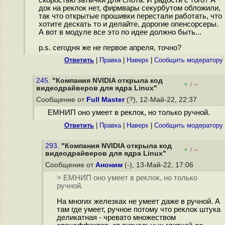
скоростью затычки для слота. И радости с того? А
док на реклок нет, фирмвары секурбутом обложили,
так что открытые прошивки перестали работать, что
хотите дескать то и делайте, дорогие опенсорсеры.
А вот в модуле все это по идее должно быть...
p.s. сегодня же не первое апреля, точно?
Ответить
|
Правка
|
Наверх
|
Cообщить модератору
245.
"Компания NVIDIA открыла код
+
–
/
видеодрайверов для ядра Linux"
Сообщение от
Full Master
(?), 12-Май-22, 22:37
ЕМНИП оно умеет в реклок, но только ручной.
Ответить
|
Правка
|
Наверх
|
Cообщить модератору
293.
"Компания NVIDIA открыла код
+
–
/
видеодрайверов для ядра Linux"
Сообщение от
Аноним
(-), 13-Май-22, 17:06
> ЕМНИП оно умеет в реклок, но только
ручной.
На многих железках не умеет даже в ручной. А
там где умеет, ручное потому что реклок штука
деликатная - чревато множеством