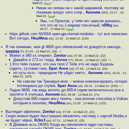
Май-22, (
)
341
Никак не связан ни с какой шаражкой, поэтому не
понимаю вокруг чего спор
,
Аноним
(305), 15:17 , 16-
Май-22, (
)
346
Увы, г-н Проклов, у тебя нет шансов доказать,
что это не ты 1 маркер токсичный
,
n00by
(ok),
08:07 , 17-Май-22, (
)
355
https github com NVIDIA open-gpu-kernel-modules - тут всё написано
Вот сегодн
,
НяшМяш
(ok), 13:34 , 12-Май-22, (154)
Я так понимаю, моя gt 9600 gso обновлений не дождётся никогда
,
qqqqqq
(?), 07:45 , 12-Май-22, (18)
–1
Может и 340 xx откроют
,
Zenitur
(ok), 07:48 , 12-Май-22, (22)
Давайте и 173 хх тогда
,
Антон
(??), 08:00 , 12-Май-22, (33)
+3
1 Кто тебе сказал, что она твоя 2 Тебе это не надо Будешь
сидеть, сутками танк
,
Брат Анон
(ok), 07:49 , 12-Май-22, (24)
по чуть-чуть - природное Не уйдёт никто
,
Аноним
(164), 16:41 , 12-
Май-22, (202)
Не совсем так Тренируя мозг -- можно компенсировать потерю
потенциала до глубок
,
Брат Анон
(ok), 09:19 , 13-Май-22, (259)
+2
Ладно 9600, так ведь вплоть до 600-й серии включительно все в
пролёте А учитыва
,
Аноним
(82), 09:38 , 12-Май-22, (71)
Допустим 600 серию могу понять - она вполне способна в Vulkan
которым в nouveau
,
НяшМяш
(ok), 13:35 , 12-Май-22, (155)
Выглядит офигенно
,
Zenitur
(ok), 07:48 , 12-Май-22, (21)
Скоро можно будет бесстрашно обновлять систему с картой Nvidia и
не будет чёрно
,
th3m3
(ok), 07:51 , 12-Май-22, (26)
В Дебиане есть DKMS Когда вы обновляете ядро системы,
системная служба DKMS пер
,
Zenitur