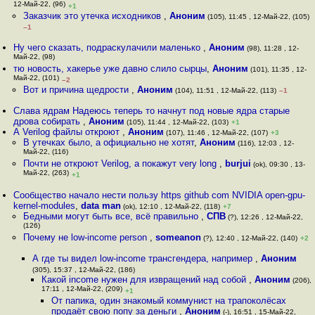
12-Май-22, (96)
+1
Заказчик это утечка исходников
,
Аноним
(105), 11:45 , 12-Май-22, (105)
–1
Ну чего сказать, подраскулачили маленько
,
Аноним
(98), 11:28 , 12-
Май-22, (98)
тю новость, хакерье уже давно слило сырцы
,
Аноним
(101), 11:35 , 12-
Май-22, (101)
–2
Вот и причина щедрости
,
Аноним
(104), 11:51 , 12-Май-22, (113)
–1
Слава ядрам Надеюсь теперь то начнут под новые ядра старые
дрова собирать
,
Аноним
(105), 11:44 , 12-Май-22, (103)
+1
А Verilog файлы откроют
,
Аноним
(107), 11:46 , 12-Май-22, (107)
+3
В утечках было, а официально не хотят
,
Аноним
(116), 12:03 , 12-
Май-22, (116)
Почти не откроют Verilog, а покажут very long
,
burjui
(ok), 09:30 , 13-
Май-22, (263)
+1
Сообщество начало нести пользу https github com NVIDIA open-gpu-
kernel-modules
,
data man
(ok), 12:10 , 12-Май-22, (118)
+7
Бедными могут быть все, всё правильно
,
СПВ
(?), 12:26 , 12-Май-22,
(126)
Почему не low-income person
,
someanon
(?), 12:40 , 12-Май-22, (140)
+2
А где ты видел low-income трансгендера, например
,
Аноним
(305), 15:37 , 12-Май-22, (186)
Какой income нужен для извращений над собой
,
Аноним
(206),
17:11 , 12-Май-22, (209)
+1
От папика, один знакомый коммунист на трапоколёсах
продаёт свою попу за деньги
,
Аноним
(-), 16:51 , 15-Май-22,