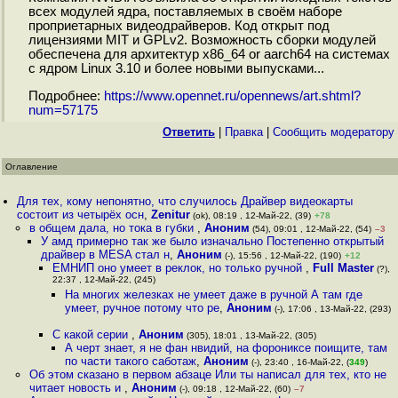
всех модулей ядра, поставляемых в своём наборе
проприетарных видеодрайверов. Код открыт под
лицензиями MIT и GPLv2. Возможность сборки модулей
обеспечена для архитектур x86_64 or aarch64 на системах
с ядром Linux 3.10 и более новыми выпусками...
Подробнее:
https://www.opennet.ru/opennews/art.shtml?
num=57175
Ответить
|
Правка
|
Cообщить модератору
Оглавление
Для тех, кому непонятно, что случилось Драйвер видеокарты
состоит из четырёх осн
,
Zenitur
(ok), 08:19 , 12-Май-22, (39)
+78
в общем дала, но тока в губки
,
Аноним
(54), 09:01 , 12-Май-22, (54)
–3
У амд примерно так же было изначально Постепенно открытый
драйвер в MESA стал н
,
Аноним
(-), 15:56 , 12-Май-22, (190)
+12
ЕМНИП оно умеет в реклок, но только ручной
,
Full Master
(?),
22:37 , 12-Май-22, (245)
На многих железках не умеет даже в ручной А там где
умеет, ручное потому что ре
,
Аноним
(-), 17:06 , 13-Май-22, (293)
С какой серии
,
Аноним
(305), 18:01 , 13-Май-22, (305)
А черт знает, я не фан нвидий, на форониксе поищите, там
по части такого саботаж
,
Аноним
(-), 23:40 , 16-Май-22, (
349
)
Об этом сказано в первом абзаце Или ты написал для тех, кто не
читает новость и
,
Аноним
(-), 09:18 , 12-Май-22, (60)
–7