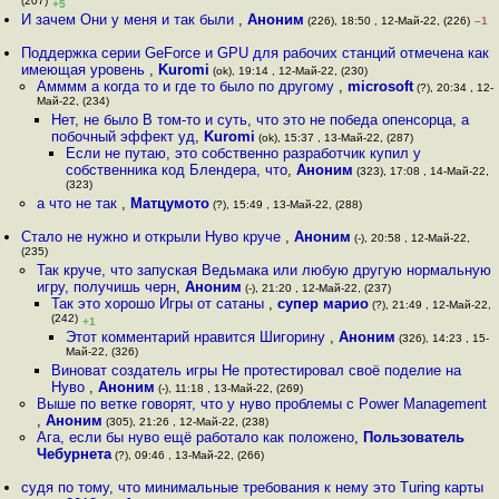
(207)
+5
И зачем Они у меня и так были
,
Аноним
(226), 18:50 , 12-Май-22, (226)
–1
Поддержка серии GeForce и GPU для рабочих станций отмечена как
имеющая уровень
,
Kuromi
(ok), 19:14 , 12-Май-22, (230)
Амммм а когда то и где то было по другому
,
microsoft
(?), 20:34 , 12-
Май-22, (234)
Нет, не было В том-то и суть, что это не победа опенсорца, а
побочный эффект уд
,
Kuromi
(ok), 15:37 , 13-Май-22, (287)
Если не путаю, это собственно разработчик купил у
собственника код Блендера, что
,
Аноним
(323), 17:08 , 14-Май-22,
(323)
а что не так
,
Матцумото
(?), 15:49 , 13-Май-22, (288)
Стало не нужно и открыли Нуво круче
,
Аноним
(-), 20:58 , 12-Май-22,
(235)
Так круче, что запуская Ведьмака или любую другую нормальную
игру, получишь черн
,
Аноним
(-), 21:20 , 12-Май-22, (237)
Так это хорошо Игры от сатаны
,
супер марио
(?), 21:49 , 12-Май-22,
(242)
+1
Этот комментарий нравится Шигорину
,
Аноним
(326), 14:23 , 15-
Май-22, (326)
Виноват создатель игры Не протестировал своё поделие на
Нуво
,
Аноним
(-), 11:18 , 13-Май-22, (269)
Выше по ветке говорят, что у нуво проблемы с Power Management
,
Аноним
(305), 21:26 , 12-Май-22, (238)
Ага, если бы нуво ещё работало как положено
,
Пользователь
Чебурнета
(?), 09:46 , 13-Май-22, (266)
судя по тому, что минимальные требования к нему это Turing карты