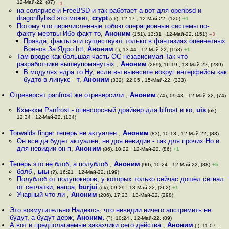
12-Май-22, (87)
–1
на солярисе и FreeBSD и так работает а вот для openbsd и
dragonflybsd это может
,
crypt
(ok), 12:17 , 12-Май-22, (120)
+1
Потому что перечисленные тобою операционные системы по-
факту мертвы Ибо факт то
,
Аноним
(151), 13:31 , 12-Май-22, (151)
–3
Правда, факты эти существуют только в фантазиях опеннетных
Военов За Ядро htt
,
Аноним
(-), 13:44 , 12-Май-22, (158)
+1
Там вроде как большая часть ОС-независимая Так что
разработчики вышеупомянутых
,
Аноним
(289), 16:19 , 13-Май-22, (289)
В модулях ядра то Ну, если вы вывесите вокруг интерфейсы как
будто в линукс - т
,
Аноним
(332), 22:05 , 15-Май-22, (333)
Отреверсят panfrost же отреверсили
,
Аноним
(74), 09:43 , 12-Май-22, (74)
Кхм-кхм Panfrost - опенсорсный драйвер для bifrost и ко
,
uis
(ok),
12:34 , 12-Май-22, (134)
Torwalds finger теперь не актуален
,
Аноним
(83), 10:13 , 12-Май-22, (83)
Он всегда будет актуален, не доя невидии - так для прочих Но и
для невидии он п
,
Аноним
(86), 10:22 , 12-Май-22, (86)
+1
Теперь это не блоб, а полублоб
,
Аноним
(90), 10:24 , 12-Май-22, (88)
+5
болб
,
ыы
(?), 16:21 , 12-Май-22, (199)
Полублоб от полупокеров, у которых только сейчас дошёл сигнал
от сетчатки, напра
,
burjui
(ok), 09:29 , 13-Май-22, (262)
+1
Унарный что ли
,
Аноним
(206), 17:23 , 13-Май-22, (298)
Это возмутительно Надеюсь, что невидии ничего апстримить не
будут, а будут держ
,
Аноним.
(?), 10:24 , 12-Май-22, (89)
А вот и предполагаемые заказчики сего действа
,
Аноним
(-), 11:07 ,