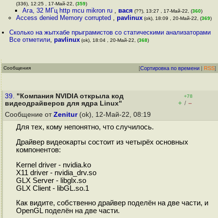
(336), 12:25 , 17-Май-22, (
359
)
Ага, 32 МГц http mcu mikron ru
,
вася
(??), 13:27 , 17-Май-22, (
360
)
Access denied Memory corrupted
,
pavlinux
(ok), 18:09 , 20-Май-22, (
369
)
Сколько на жытхабе прыграмистов со статическими анализаторами
Все отметили
,
pavlinux
(ok), 18:04 , 20-Май-22, (
368
)
Сообщения
[
Сортировка по времени
|
RSS
]
39.
"Компания NVIDIA открыла код
+78
+
–
видеодрайверов для ядра Linux"
/
Сообщение от
Zenitur
(ok), 12-Май-22, 08:19
Для тех, кому непонятно, что случилось.
Драйвер видеокарты состоит из четырёх основных
компонентов:
Kernel driver - nvidia.ko
X11 driver - nvidia_drv.so
GLX Server - libglx.so
GLX Client - libGL.so.1
Как видите, собственно драйвер поделён на две части, и
OpenGL поделён на две части.