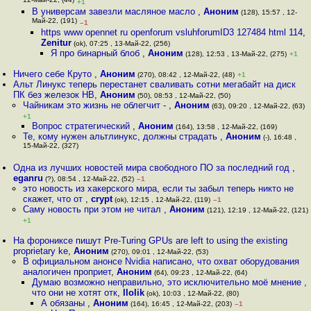
12-Май-22, (44)
+1
В универсам завезли масляное масло
,
Аноним
(128), 15:57 , 12-
Май-22, (191)
–1
https www opennet ru openforum vsluhforumID3 127484 html 114
,
Zenitur
(ok), 07:25 , 13-Май-22, (256)
Я про бинарный блоб
,
Аноним
(128), 12:53 , 13-Май-22, (275)
+1
Ничего себе Круто
,
Аноним
(270), 08:42 , 12-Май-22, (48)
+1
Альт Линукс теперь перестанет сваливать сотни мегабайт на диск
ПК без железок НВ
,
Аноним
(50), 08:53 , 12-Май-22, (50)
Чайникам это жизнь не облегчит -
,
Аноним
(63), 09:20 , 12-Май-22, (63)
+1
Вопрос стратегический
,
Аноним
(164), 13:58 , 12-Май-22, (169)
Те, кому нужен альтлинукс, должны страдать
,
Аноним
(-), 16:48 ,
15-Май-22, (327)
Одна из лучших новостей мира свободного ПО за последний год
,
eganru
(?), 08:54 , 12-Май-22, (52)
–1
это новость из хакерского мира, если ты забыл теперь никто не
скажет, что от
,
crypt
(ok), 12:15 , 12-Май-22, (119)
–1
Саму новость при этом не читал
,
Аноним
(121), 12:19 , 12-Май-22, (121)
+1
На форониксе пишут Pre-Turing GPUs are left to using the existing
proprietary ke
,
Аноним
(270), 09:01 , 12-Май-22, (53)
В официальном анонсе Nvidia написано, что охват оборудования
аналогичен проприет
,
Аноним
(64), 09:23 , 12-Май-22, (64)
Думаю возможно неправильно, это исключительно моё мнение ,
что они не хотят отк
,
llolik
(ok), 10:03 , 12-Май-22, (80)
А обязаны
,
Аноним
(164), 16:45 , 12-Май-22, (203)
–1