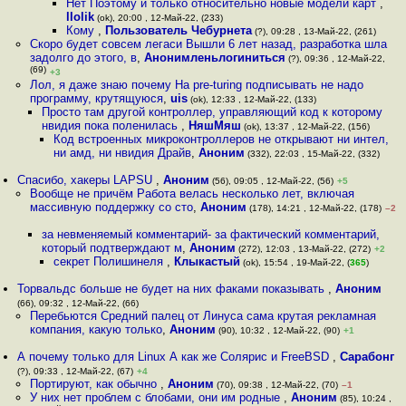
Нет Поэтому и только относительно новые модели карт
,
llolik
(ok), 20:00 , 12-Май-22, (233)
Кому
,
Пользователь Чебурнета
(?), 09:28 , 13-Май-22, (261)
Скоро будет совсем легаси Вышли 6 лет назад, разработка шла
задолго до этого, в
,
Анонимленьлогиниться
(?), 09:36 , 12-Май-22,
(69)
+3
Лол, я даже знаю почему На pre-turing подписывать не надо
программу, крутящуюся
,
uis
(ok), 12:33 , 12-Май-22, (133)
Просто там другой контроллер, управляющий код к которому
нвидия пока поленилась
,
НяшМяш
(ok), 13:37 , 12-Май-22, (156)
Код встроенных микроконтроллеров не открывают ни интел,
ни амд, ни нвидия Драйв
,
Аноним
(332), 22:03 , 15-Май-22, (332)
Спасибо, хакеры LAPSU
,
Аноним
(56), 09:05 , 12-Май-22, (56)
+5
Вообще не причём Работа велась несколько лет, включая
массивную поддержку со сто
,
Аноним
(178), 14:21 , 12-Май-22, (178)
–2
за невменяемый комментарий- за фактический комментарий,
который подтверждают м
,
Аноним
(272), 12:03 , 13-Май-22, (272)
+2
секрет Полишинеля
,
Клыкастый
(ok), 15:54 , 19-Май-22, (
365
)
Торвальдс больше не будет на них факами показывать
,
Аноним
(66), 09:32 , 12-Май-22, (66)
Перебьются Средний палец от Линуса сама крутая рекламная
компания, какую только
,
Аноним
(90), 10:32 , 12-Май-22, (90)
+1
А почему только для Linux А как же Солярис и FreeBSD
,
Сарабонг
(?), 09:33 , 12-Май-22, (67)
+4
Портируют, как обычно
,
Аноним
(70), 09:38 , 12-Май-22, (70)
–1
У них нет проблем с блобами, они им родные
,
Аноним
(85), 10:24 ,