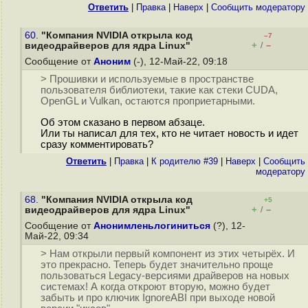
Ответить
|
Правка
|
Наверх
|
Cообщить модератору
60.
"Компания NVIDIA открыла код
–7
+
–
видеодрайверов для ядра Linux"
/
Сообщение от
Аноним
(-), 12-Май-22, 09:18
> Прошивки и используемые в пространстве
пользователя библиотеки, такие как стеки CUDA,
OpenGL и Vulkan, остаются проприетарными.
Об этом сказано в первом абзаце.
Или ты написал для тех, кто не читает новость и идет
сразу комментировать?
Ответить
|
Правка
|
К родителю #39
|
Наверх
|
Cообщить
модератору
68.
"Компания NVIDIA открыла код
+5
+
–
видеодрайверов для ядра Linux"
/
Сообщение от
Анонимленьлогиниться
(?), 12-
Май-22, 09:34
> Нам открыли первый компонент из этих четырёх. И
это прекрасно. Теперь будет значительно проще
пользоваться Legacy-версиями драйверов на новых
системах! А когда откроют вторую, можно будет
забыть и про ключик IgnoreABI при выходе новой