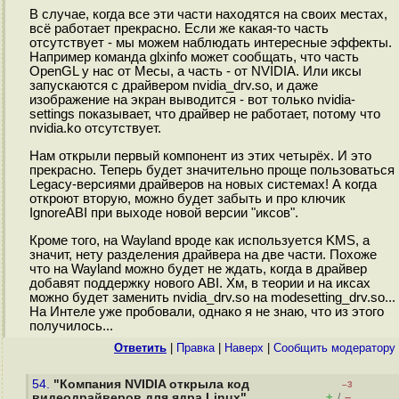
В случае, когда все эти части находятся на своих местах,
всё работает прекрасно. Если же какая-то часть
отсутствует - мы можем наблюдать интересные эффекты.
Например команда glxinfo может сообщать, что часть
OpenGL у нас от Месы, а часть - от NVIDIA. Или иксы
запускаются с драйвером nvidia_drv.so, и даже
изображение на экран выводится - вот только nvidia-
settings показывает, что драйвер не работает, потому что
nvidia.ko отсутствует.
Нам открыли первый компонент из этих четырёх. И это
прекрасно. Теперь будет значительно проще пользоваться
Legacy-версиями драйверов на новых системах! А когда
откроют вторую, можно будет забыть и про ключик
IgnoreABI при выходе новой версии "иксов".
Кроме того, на Wayland вроде как используется KMS, а
значит, нету разделения драйвера на две части. Похоже
что на Wayland можно будет не ждать, когда в драйвер
добавят поддержку нового ABI. Хм, в теории и на иксах
можно будет заменить nvidia_drv.so на modesetting_drv.so...
На Интеле уже пробовали, однако я не знаю, что из этого
получилось...
Ответить
|
Правка
|
Наверх
|
Cообщить модератору
54.
"Компания NVIDIA открыла код
–3
+
–
видеодрайверов для ядра Linux"
/