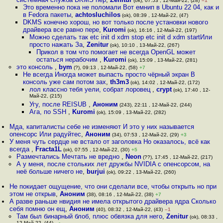
(ok), 07:53 , 12-Май-22, (28)
–1
Это временно пока не поломали Вот емнип в Ubuntu 22 04, как и
в Fedora пакеты
,
achtosluchilos
(ok), 08:39 , 12-Май-22, (47)
DKMS конечно хорош, но вот только после установки нового
драйвера все равно пере
,
Kuromi
(ok), 16:16 , 12-Май-22, (197)
Можно сделать так etc init d xdm stop etc init d xdm startИли
просто нажать За
,
Zenitur
(ok), 10:10 , 13-Май-22, (267)
Прикол в том что помогает не всегда OpenGL может
остаться нерабочим
,
Kuromi
(ok), 15:09 , 13-Май-22, (281)
это консоль
,
bym
(?), 09:13 , 12-Май-22, (58)
+7
Не всегда Иногда может выпасть просто чёрный экран В
консоль уже сам потом зах
,
th3m3
(ok), 14:02 , 12-Май-22, (172)
лол классно тебя уели, собрат лоровец
,
crypt
(ok), 17:40 , 12-
Май-22, (215)
Угу, после REISUB
,
Аноним
(243), 22:11 , 12-Май-22, (244)
Ага, по SSH
,
Kuromi
(ok), 15:09 , 13-Май-22, (282)
Мда, капиталисты себе не изменяют И это у них называется
опенсорс Или радуйтес
,
Аноним
(34), 07:53 , 12-Май-22, (29)
+3
У меня чуть сердце не встало от заголовка Но оказалось, всё как
всегда
,
Fracta1L
(ok), 07:55 , 12-Май-22, (30)
+5
Размечтались Мечтать не вредно
,
Neon
(??), 17:45 , 12-Май-22, (217)
А у меня, после стольких лет дружбы NVIDIA с опенсорсом, на
неё больше ничего не
,
burjui
(ok), 09:22 , 13-Май-22, (260)
Не покидает ощущение, что они сделали все, чтобы открыть но при
этом не открыв
,
Аноним
(38), 08:16 , 12-Май-22, (38)
+7
А разве раньше нвидия не имела открытого драйвера ядра Сколько
себя помню он ещ
,
Аноним
(40), 08:32 , 12-Май-22, (43)
–1
Там был бинарный блоб, плюс обвязка для него
,
Zenitur
(ok), 08:33 ,