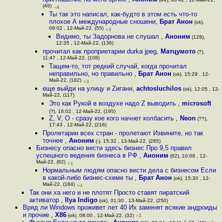
(49)
–4
Ты так это написал, как-будто в этом есть что-то
плохое А международные сношени
,
Брат Анон
(ok),
09:02 , 12-Май-22, (55)
+3
Видимо, ты Задорнова не слушал
,
Аноним
(128),
12:35 , 12-Май-22, (136)
прочитал как проприетарии durka jpeg
,
Матцумото
(?),
11:47 , 12-Май-22, (108)
Тащем-то, тот редкий случай, когда прочитал
неправильно, но правильно
,
Брат Анон
(ok), 15:29 , 12-
Май-22, (182)
+3
еще выйди на улицу и Zигани
,
achtosluchilos
(ok), 12:05 , 12-
Май-22, (117)
Это как Рукой в воздухе надо Z выводить
,
microsoft
(?), 16:02 , 12-Май-22, (195)
Z, V, O - сразу кое кого начнет колбасить
,
Neon
(??),
17:43 , 12-Май-22, (216)
Пролетарии всех стран - пролетают Извините, но так
точнее
,
Аноним
(-), 15:32 , 13-Май-22, (285)
Бизнесу опасно вести здесь бизнес Про 9,5 правил
успешного ведения бизнеса в РФ
,
Аноним
(82), 10:08 , 12-
Май-22, (82)
+1
Нормальным людям опасно вести дела с бизнесом Если
в какой-либо бизнес-схеме ты
,
Брат Анон
(ok), 15:30 , 12-
Май-22, (184)
+4
Так они ха него и не плотят Просто ставят пиратский
активатор
,
Ilya Indigo
(ok), 01:30 , 13-Май-22, (250)
Вряд ли Windows проживет лет 40 Их заменят всякие андроиды
и прочие
,
X86
(ok), 08:00 , 12-Май-22, (32)
–1