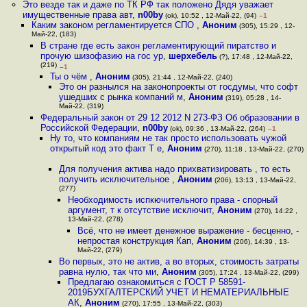
Это везде так и даже по ТК РФ так положено Дядя уважает
имущественные права авт
,
n00by
(ok), 10:52 , 12-Май-22, (94)
–1
Каким законом регламентируется СПО
,
Аноним
(305), 15:29 , 12-
Май-22, (183)
В стране где есть закон регламентирующий пиратство и
прочую шизофазию на гос ур
,
шерхебель
(?), 17:48 , 12-Май-22,
(219)
–1
Ты о чём
,
Аноним
(305), 21:44 , 12-Май-22, (240)
Это он разнылся на законопроекты от госдумы, что софт
ушедших с рынка компаний м
,
Аноним
(319), 05:28 , 14-
Май-22, (319)
Федеральный закон от 29 12 2012 N 273-ФЗ Об образовании в
Российской Федерации
,
n00by
(ok), 09:36 , 13-Май-22, (264)
–1
Ну то, что компаниям не так просто использовать чужой
открытый код это факт Т е
,
Аноним
(270), 11:18 , 13-Май-22, (270)
Для получения актива надо прихватизировать , то есть
получить исключительное
,
Аноним
(206), 13:13 , 13-Май-22,
(277)
Необходимость испкючительного права - спорный
аргумент, т к отсутствие исключит
,
Аноним
(270), 14:22 ,
13-Май-22, (278)
Всё, что не имеет денежное выражение - бесценно, -
непростая конструкция Кап
,
Аноним
(206), 14:39 , 13-
Май-22, (279)
Во первых, это не актив, а во вторых, стоимость затраты
равна нулю, так что ми
,
Аноним
(305), 17:24 , 13-Май-22, (299)
Предлагаю ознакомиться с ГОСТ Р 58591-
2019БУХГАЛТЕРСКИЙ УЧЕТ И НЕМАТЕРИАЛЬНЫЕ
АК
,
Аноним
(270), 17:55 , 13-Май-22, (303)