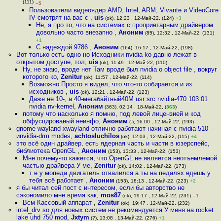
(111)
–5
Пользователи видеоядер AMD, Intel, ARM, Vivante и VideoCore
IV смотрят на вас с
,
uis
(ok), 12:23 , 12-Май-22, (124)
+3
Не, я про то, что на системах с проприетарным драйвером
довольно часто внезапно
,
Аноним
(85), 12:32 , 12-Май-22, (131)
+1
С надеждой 9786
,
Аноним
(164), 16:17 , 12-Май-22, (198)
Вот только есть одно но Исходники nvidia ko давно лежат в
открытом доступе, тол
,
uis
(ok), 11:49 , 12-Май-22, (110)
Ну, не знаю, вроде нет Там вроде был nvidia o object file , вокруг
которого ко
,
Zenitur
(ok), 11:57 , 12-Май-22, (114)
Возможно Просто я видел, что что-то собирается и из
исходников
,
uis
(ok), 12:21 , 12-Май-22, (123)
Даже не 10-, а 40-мегабайтный40M usr src nvidia-470 103 01
nvidia nv-kernel
,
Аноним
(363), 02:14 , 18-Май-22, (
363
)
потому что насколько я помню, под левой лицензией и код
обфусцированый неинфо
,
Аноним
(-), 16:00 , 12-Май-22, (193)
gnome wayland xwayland отлично работают начиная с nvidia 510
иnvidia-drm modes
,
achtosluchilos
(ok), 12:03 , 12-Май-22, (115)
+4
это всё один драйвер, есть ядерная часть и части в юзерспейс,
библиотека OpenGL
,
Аноним
(153), 13:33 , 12-Май-22, (153)
Мне почему-то кажется, что OpenGL не является неотъемлемой
частью драйвера У ме
,
Zenitur
(ok), 14:02 , 12-Май-22, (173)
т е у мопеда двигатель отвалился а ты на педалях едешь у
тебя всё работает
,
Аноним
(153), 18:13 , 12-Май-22, (223)
+2
я бы читал сей пост с интересом, если бы авторство не
сэкономило мне время как
,
mos87
(ok), 19:17 , 12-Май-22, (231)
–1
Всм Кассовый аппарат
,
Zenitur
(ok), 19:47 , 12-Май-22, (232)
intel_drv so для новых систем не рекомендуется У меня на rocket
lake uhd 750 mod
,
Jxtym
(?), 13:08 , 13-Май-22, (276)
+1