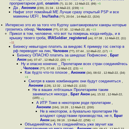
проприетарное доб
,
onanim
(?), 11:30 , 12-Май-22, (99)
+5
Да
,
Аноним
(239), 21:34 , 12-Май-22, (239)
+4
Нафиг этот помойный ME Лучше сразу открытый PSP и все
мамкины UEFI
,
InuYasha
(??), 20:04 , 14-Май-22, (324)
Интересно это из за того что Куртку шантажировали хакеры которые
грозились обнар
,
Человек
(??), 07:30 , 12-Май-22, (6)
+15
Прикол в том, человече, что вот ты помрешь когда-нибудь, и в
крышку твоего гроба
,
IRASoldier_registered
(ok), 07:38 , 12-Май-22, (11)
–11
Бизнесу невыгодно платить за виндовс К примеру гос сектор в
рф переводят на лин
,
Человек
(??), 07:44 , 12-Май-22, (17)
+3
Бизнесу ОПАСНО платить за шиндошс Пофиксено
,
Брат
Анон
(ok), 07:47 , 12-Май-22, (20)
+9
Ну и опасно конечно _ Пролетарии всех стран соединяйтесь
,
Человек
(??), 07:48 , 12-Май-22, (23)
+4
Как будто что-то плохое
,
Аноним
(34), 08:02 , 12-Май-22, (34)
+3
Смотря в каких комбинациях они будут соединяться
,
Аноним
(128), 12:32 , 12-Май-22, (132)
Не в ваших лгбтэшных Пролетариям таким
заниматься некогда
,
Брат Анон
(ok), 15:32 , 12-Май-22,
(185)
+1
А ИТР Тоже в некотором роде пролетарии
,
Аноним
(164), 16:26 , 12-Май-22, (200)
Не в некотором, а буквально пролетарии Не
владеют средствами производства, не п
,
Брат
Анон
(ok), 09:16 , 13-Май-22, (258)
+2
Объединяйтесь А то соединяйтесь уже звучит как
приглашение на мега оргию
,
Аноним
(49), 08:42 , 12-Май-22,