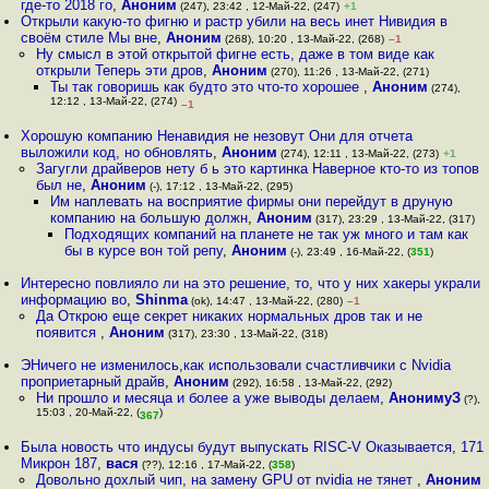
где-то 2018 го
,
Аноним
(247), 23:42 , 12-Май-22, (247)
+1
Открыли какую-то фигню и растр убили на весь инет Нивидия в
своём стиле Мы вне
,
Аноним
(268), 10:20 , 13-Май-22, (268)
–1
Ну смысл в этой открытой фигне есть, даже в том виде как
открыли Теперь эти дров
,
Аноним
(270), 11:26 , 13-Май-22, (271)
Ты так говоришь как будто это что-то хорошее
,
Аноним
(274),
12:12 , 13-Май-22, (274)
–1
Хорошую компанию Ненавидия не незовут Они для отчета
выложили код, но обновлять
,
Аноним
(274), 12:11 , 13-Май-22, (273)
+1
Загугли драйверов нету б ь это картинка Наверное кто-то из топов
был не
,
Аноним
(-), 17:12 , 13-Май-22, (295)
Им наплевать на восприятие фирмы они перейдут в друную
компанию на большую должн
,
Аноним
(317), 23:29 , 13-Май-22, (317)
Подходящих компаний на планете не так уж много и там как
бы в курсе вон той репу
,
Аноним
(-), 23:49 , 16-Май-22, (
351
)
Интересно повлияло ли на это решение, то, что у них хакеры украли
информацию во
,
Shinma
(ok), 14:47 , 13-Май-22, (280)
–1
Да Открою еще секрет никаких нормальных дров так и не
появится
,
Аноним
(317), 23:30 , 13-Май-22, (318)
ЭНичего не изменилось,как использовали счастливчики с Nvidia
проприетарный драйв
,
Аноним
(292), 16:58 , 13-Май-22, (292)
Ни прошло и месяца и более а уже выводы делаем
,
АнонимуЗ
(?),
15:03 , 20-Май-22, (
)
367
Была новость что индусы будут выпускать RISC-V Оказывается, 171
Микрон 187
,
вася
(??), 12:16 , 17-Май-22, (
358
)
Довольно дохлый чип, на замену GPU от nvidia не тянет
,
Аноним