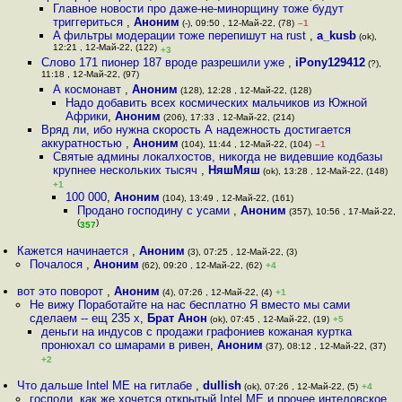
Главное новости про даже-не-минорщину тоже будут
триггериться
,
Аноним
(-), 09:50 , 12-Май-22, (78)
–1
A фильтры модерации тоже перепишут на rust
,
a_kusb
(ok),
12:21 , 12-Май-22, (122)
+3
Слово 171 пионер 187 вроде разрешили уже
,
iPony129412
(?),
11:18 , 12-Май-22, (97)
А космонавт
,
Аноним
(128), 12:28 , 12-Май-22, (128)
Надо добавить всех космических мальчиков из Южной
Африки
,
Аноним
(206), 17:33 , 12-Май-22, (214)
Вряд ли, ибо нужна скорость А надежность достигается
аккуратностью
,
Аноним
(104), 11:44 , 12-Май-22, (104)
–1
Святые админы локалхостов, никогда не видевшие кодбазы
крупнее нескольких тысяч
,
НяшМяш
(ok), 13:28 , 12-Май-22, (148)
+1
100 000
,
Аноним
(104), 13:49 , 12-Май-22, (161)
Продано господину с усами
,
Аноним
(357), 10:56 , 17-Май-22,
(
)
357
Кажется начинается
,
Аноним
(3), 07:25 , 12-Май-22, (3)
Почалося
,
Аноним
(62), 09:20 , 12-Май-22, (62)
+4
вот это поворот
,
Аноним
(4), 07:26 , 12-Май-22, (4)
+1
Не вижу Поработайте на нас бесплатно Я вместо мы сами
сделаем -- ещ 235 х
,
Брат Анон
(ok), 07:45 , 12-Май-22, (19)
+5
деньги на индусов с продажи графониев кожаная куртка
пронюхал со шмарами в ривен
,
Аноним
(37), 08:12 , 12-Май-22, (37)
+2
Что дальше Intel ME на гитлабе
,
dullish
(ok), 07:26 , 12-Май-22, (5)
+4
господи, как же хочется открытый Intel ME и прочее интеловское