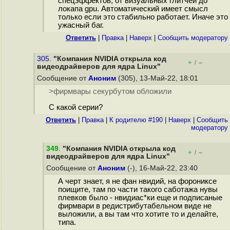
спецэффектов, от визуальных глитчей до
локапа gpu. Автоматический имеет смысл
только если это стабильно работает. Иначе это
ужасный баг.
Ответить
|
Правка
|
Наверх
|
Cообщить модератору
305.
"Компания NVIDIA открыла код
+
–
/
видеодрайверов для ядра Linux"
Сообщение от
Аноним
(305), 13-Май-22, 18:01
>фирмвары секурбутом обложили
С какой серии?
Ответить
|
Правка
|
К родителю #190
|
Наверх
|
Cообщить
модератору
349
.
"Компания NVIDIA открыла код
+
–
/
видеодрайверов для ядра Linux"
Сообщение от
Аноним
(-), 16-Май-22, 23:40
А черт знает, я не фан нвидий, на форониксе
поищите, там по части такого саботажа нувы
плевков было - нвидиас*ки еще и подписаные
фирмвари в редистрибутабельном виде не
выложили, а вы там что хотите то и делайте,
типа.