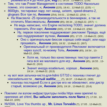
развиваться и до 4080 дой
,
Йцу
(?), 19:10 , 12-Май-22, (229)
Тем, что там Power Management в состоянии TODO Насколько
помню, это означает, н
,
Аноним
(225), 18:41 , 12-Май-22, (225)
+1
8600gts, тестировал пару лет назад, uxterm, speed-dreams-2,
glxgears Все три по
,
Аноним
(254), 04:01 , 13-Май-22, (254)
+1
На Максвеле -25 производительности в бенчмарках, а так не
отличить Максимальны
,
Аноним
(85), 08:34 , 13-Май-22, (257)
+1
Но ведь написано, что Engine reclocking TODO, значит должна
тормозить Или карт
,
Аноним
(305), 17:09 , 13-Май-22, (294)
Ну, первое поколение поддерживает реклокинг Правда, ещё
оно поддерживает вулкан
,
Аноним
(85), 17:25 , 13-Май-22, (300)
Оно с оригинальным биосом хорошо себя ведёт, или надо
прошивать
,
Аноним
(305), 18:32 , 13-Май-22, (307)
Оригинальный от производителя Реклокинг включается
через sysctl, по-моему Толь
,
Аноним
(85), 18:54 , 13-
Май-22, (309)
Хотя не, только без качественных текстур памяти 2
гига всё же маловато для игр
,
Аноним
(85), 18:55 , 13-
Май-22, (310)
Значит иногда юзабельно, хорошо
,
Аноним
(305),
19:14 , 13-Май-22, (313)
ну вот моя затычка-чисто-для-hdmi GT710 с nouveau глючит до
неюзабельности
,
лютый жабби___
(?), 18:37 , 13-Май-22, (308)
nouveau последний Если в дистре его не обновляют, или дистр
старый, возможно уж
,
Аноним
(305), 19:16 , 13-Май-22, (314)
Повлиял ли взлом инфраструктуры nvidia https www opennet ru
opennews art shtml
,
Вы забыли заполнить поле Name
(?), 17:00 , 12-
Май-22, (205)
NVIDIA, Love You thumbs up
,
Mr. Linus Torvalds
(?), 17:05 , 12-Май-22,