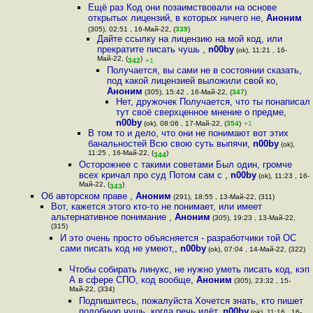
Ещё раз Код они позаимствовали на основе
открытых лицензий, в которых ничего не
,
Аноним
(305), 02:51 , 16-Май-22, (
339
)
Дайте ссылку на лицензию на мой код, или
прекратите писать чушь
,
n00by
(ok), 11:21 , 16-
Май-22, (
)
342
+1
Получается, вы сами не в состоянии сказать,
под какой лицензией выложили свой ко
,
Аноним
(305), 15:42 , 16-Май-22, (
347
)
Нет, дружочек Получается, что ты понаписал
тут своё сверхценное мнение о предме
,
n00by
(ok), 08:06 , 17-Май-22, (
354
)
+1
В том то и дело, что они не понимают вот этих
банальностей Всю свою суть выпячи
,
n00by
(ok),
11:25 , 16-Май-22, (
)
344
Осторожнее с такими советами Был один, громче
всех кричал про суд Потом сам с
,
n00by
(ok), 11:23 , 16-
Май-22, (
)
343
Об авторском праве
,
Аноним
(291), 18:55 , 13-Май-22, (311)
Вот, кажется этого кто-то не понимает, или имеет
альтернативное понимание
,
Аноним
(305), 19:23 , 13-Май-22,
(315)
И это очень просто объясняется - разработчики той ОС
сами писать код не умеют,
,
n00by
(ok), 07:04 , 14-Май-22, (322)
Чтобы собирать линукс, не нужно уметь писать код, кэп
А в сфере СПО, код вообще
,
Аноним
(305), 23:32 , 15-
Май-22, (334)
Подпишитесь, пожалуйста Хочется знать, кто пишет
подобную чушь, когда речь идёт
,
n00by
(ok), 11:16 , 16-