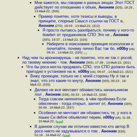
Мне кажется, мы говорим о разных вещах Этот ГОСТ
действует по отношению к объек
,
Аноним
(305), 18:28 ,
13-Май-22, (306)
Пример понятен, хотя тезисы и выводы, в
принципе, спорные Смысл ссылки на ГОСТ в
,
Аноним
(270), 19:03 , 13-Май-22, (312)
Я просто пытаюсь разобраться, почему у кого-то
бомбит от продажников СПО Это не
,
Аноним
(305), 19:37 , 13-Май-22, (316)
Наберите в поисковике проекция психология и
почитайте, почему лично Вас так бо
,
n00by
(ok),
06:31 , 14-Май-22, (320)
+1
Над чем ты иронизируешь - не понятно, что не так с росой,
по твоему мнению - тож
,
Аноним
(305), 17:36 , 13-Май-22, (301)
Что бы роса могла продавать СПО, это СПО должно быть
пригодно к установке на ж
,
n00by
(ok), 06:47 , 14-Май-22, (321)
Вижу проекции, только не с моей стороны Ну я так и
знал, что это какие-то внутр
,
Аноним
(305), 00:23 , 16-
Май-22, (335)
Делеко не все мечтают обзавестись начальником
лол
,
Аноним
(336), 00:33 , 16-Май-22, (336)
Тогда совсем непонятно, в чём проблема Если
обеспечен - тогда открыл, занчит от
,
Аноним
(305),
00:49 , 16-Май-22, (337)
Особенно не мечтают им обзавестись те, у кого в
языке Си define объявляет перем
,
n00by
(ok), 11:38 ,
16-Май-22, (
)
345
В данном случае им отлично известно кто автор В
росе никто не задумывался о том
,
Аноним
(336),
02:19 , 16-Май-22, (
)
338