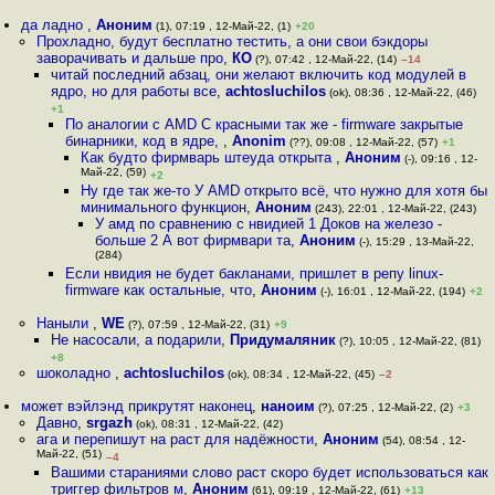
да ладно
,
Аноним
(1), 07:19 , 12-Май-22, (1)
+20
Прохладно, будут бесплатно тестить, а они свои бэкдоры
заворачивать и дальше про
,
КО
(?), 07:42 , 12-Май-22, (14)
–14
читай последний абзац, они желают включить код модулей в
ядро, но для работы все
,
achtosluchilos
(ok), 08:36 , 12-Май-22, (46)
+1
По аналогии с AMD С красными так же - firmware закрытые
бинарники, код в ядре,
,
Anonim
(??), 09:08 , 12-Май-22, (57)
+1
Как будто фирмварь штеуда открыта
,
Аноним
(-), 09:16 , 12-
Май-22, (59)
+2
Ну где так же-то У AMD открыто всё, что нужно для хотя бы
минимального функцион
,
Аноним
(243), 22:01 , 12-Май-22, (243)
У амд по сравнению с нвидией 1 Доков на железо -
больше 2 А вот фирмвари та
,
Аноним
(-), 15:29 , 13-Май-22,
(284)
Если нвидия не будет бакланами, пришлет в репу linux-
firmware как остальные, что
,
Аноним
(-), 16:01 , 12-Май-22, (194)
+2
Наныли
,
WE
(?), 07:59 , 12-Май-22, (31)
+9
Не насосали, а подарили
,
Придумаляник
(?), 10:05 , 12-Май-22, (81)
+8
шоколадно
,
achtosluchilos
(ok), 08:34 , 12-Май-22, (45)
–2
может вэйлэнд прикрутят наконец
,
наноим
(?), 07:25 , 12-Май-22, (2)
+3
Давно
,
srgazh
(ok), 08:31 , 12-Май-22, (42)
ага и перепишут на раст для надёжности
,
Аноним
(54), 08:54 , 12-
Май-22, (51)
–4
Вашими стараниями слово раст скоро будет использоваться как
триггер фильтров м
,
Аноним
(61), 09:19 , 12-Май-22, (61)
+13