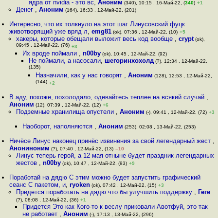
ядра от nvidia - это вс
,
Аноним
(340), 10:15 , 16-Май-22, (
340
)
+1
Денег
,
Аноним
(164), 16:33 , 12-Май-22, (201)
Интересно, что их толкнуло на этот шаг Линусовский фуцк
животворящий уже вряд л
,
emg81
(ok), 07:36 , 12-Май-22, (10)
+5
хакеры, которые обещали выложит весь код вообще
,
crypt
(ok),
09:45 , 12-Май-22, (76)
+3
Их вроде поймали
,
n00by
(ok), 10:45 , 12-Май-22, (92)
Не поймали, а насосали
,
шегоринхохолд
(?), 12:34 , 12-Май-22,
(135)
Назначили, как у нас говорят
,
Аноним
(128), 12:53 , 12-Май-22,
(144)
+2
В аду, похоже, похолодало, одевайтесь теплее на всякий случай
,
Аноним
(12), 07:39 , 12-Май-22, (12)
+6
Подземные хранилища опустели
,
Аноним
(-), 09:41 , 12-Май-22, (72)
+3
Наоборот, наполняются
,
Аноним
(253), 02:08 , 13-Май-22, (253)
Ничёсе Линус наконец принёс извинения за свой легендарный жест
,
Анониноним
(?), 07:40 , 12-Май-22, (13)
–10
Линус теперь герой, а 12 мая отныне будет праздник легендарных
жестов
,
n00by
(ok), 10:47 , 12-Май-22, (93)
+9
Поработай на дядю С этим можно будет запустить графический
сеанс С пакетом, и
,
ryoken
(ok), 07:42 , 12-Май-22, (15)
+3
Придется поработать на дядю что бы улучшить поддержку
,
Геге
(?), 08:08 , 12-Май-22, (36)
+1
Придется Это как Кого-то к веслу приковали Авотфуй, это так
не работает
,
Аноним
(-), 17:13 , 13-Май-22, (296)