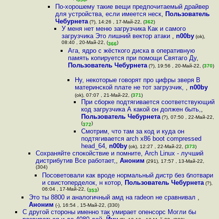
По-хорошему такие вещи предпочитаемый драйвер
для устройства, если имеется неск
,
Пользователь
Чебурнета
(?), 14:26 , 17-Май-22, (
362
)
У меня нет меню загрузчика Как и самого
загрузчика Это лишний вектор атаки
,
n00by
(ok),
08:40 , 20-Май-22, (
)
366
Ага, ядро с жёсткого диска в оперативную
память копируется при помощи Святаго Ду
,
Пользователь Чебурнета
(?), 19:56 , 20-Май-22, (
370
)
Ну, некоторые говорят про цифры зверя В
материнской плате не тот загрузчик,
,
n00by
(ok), 07:07 , 21-Май-22, (
371
)
При сборке подтягивается соответствующий
код загрузчика А какой он должен быть,
,
Пользователь Чебурнета
(?), 07:50 , 22-Май-22,
(
)
372
Смотрим, что там за код и куда он
подтягивается arch x86 boot compressed
head_64
,
n00by
(ok), 12:27 , 22-Май-22, (
373
)
Сохраняйте спокойствие и помните, Arch Linux - лучший
дистрибутив Все работает,
,
Аноним
(291), 17:57 , 13-Май-22,
(304)
Посоветовали как вроде нормальный дистр без блотвари
и свистоперделок, н котор
,
Пользователь Чебурнета
(?),
06:04 , 17-Май-22, (
)
353
Это ты 8800 и аналогичный амд на radeon не сравнивал
,
Аноним
(-), 16:54 , 15-Май-22, (330)
С другой стороны именно так умирает опенсорс Могли бы