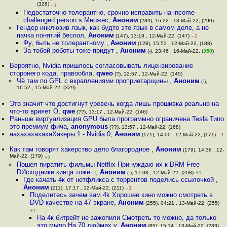
(328)
–1
Недостаточно толерантно, срочно исправить на income-
challenged person s Множес
,
Аноним
(289), 16:22 , 13-Май-22, (290)
Гендер инклюзив язык, как будто это язык в самом деле, а не
пачка понятий беспол
,
Аноним
(147), 13:19 , 12-Май-22, (147)
–1
Фу, быть не толерантному
,
Аноним
(128), 15:53 , 12-Май-22, (188)
За тобой роботы тоже придут
,
Аноним
(-), 23:46 , 16-Май-22, (
350
)
Вероятно, Nvidia пришлось согласовывать лицензирование
сторонего кода, правообла
,
qweo
(?), 12:57 , 12-Май-22, (145)
Чё там по GPL с вкраплениями проприетарщины
,
Аноним
(-),
16:52 , 15-Май-22, (329)
Это значит что достигнут уровень когда лишь прошивка реально на
что-то врияет О
,
qwe
(??), 13:17 , 12-Май-22, (146)
Раньше виртуализация GPU была программно ограничена Tesla Типо
это премиум фича
,
anonymous
(??), 13:57 , 12-Май-22, (168)
аахахахахахаХакеры 1 - Nvidia 0
,
Аноним
(171), 14:00 , 12-Май-22, (171)
–1
Как там говорят хакерство дело благородное
,
Аноним
(179), 14:36 , 12-
Май-22, (179)
+2
Пошел пиратить фильмы Netflix Принуждаю их к DRM-Free
DИсходники кинца тоже п
,
Аноним
(-), 17:08 , 12-Май-22, (208)
+1
Где качать 4к от нетфликса с торрентов поделись ссылочкой
,
Аноним
(211), 17:17 , 12-Май-22, (211)
–1
Поделитесь зачем вам 4k Хорошее кино можно смотреть в
DVD качестве на 47 экране
,
Аноним
(255), 04:21 , 13-Май-22, (255)
+1
На 4к битрейт не зажопили Смотреть то можно, да только
это мыло На 70 дюймах у
,
Аноним
(85), 15:14 , 13-Май-22, (283)