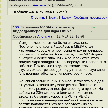
Сообщение от
Аноним
(54), 12-Май-22, 09:01
в общем дала, но тока в губки ?
Ответить
|
Правка
|
Наверх
|
Cообщить модератору
190.
"Компания NVIDIA открыла код
+12
+
–
видеодрайверов для ядра Linux"
/
Сообщение от
Аноним
(-), 12-Май-22, 15:56
У амд примерно так же было изначально.
Постепенно открытый драйвер в MESA стал
настолько хорош что про проприетарный юзермод
все как-то позабыли. А он зачем, если MESA даже
быстрее и менее глючная? А основой открытого
модуля ядра amdgpu стал реверснутый Radeon, что
забавно. Прикольно когда производитель
окультуривает реверс до продукта, используя свои
"внутренние" обозначения регистров и проч.
Основной затык MESA+Nouveau в том что оно для
актуальных чипов не умело реклок. Так то оно
неплохое, реализует все фичи opengl и прочих. Но
работа на 20% скорости (или сколько там по
дефолту бутовая скорость GPU - в VBIOS
прописывается вендором/oem'ом обычно) - все это
портит, получается что все работает - но со