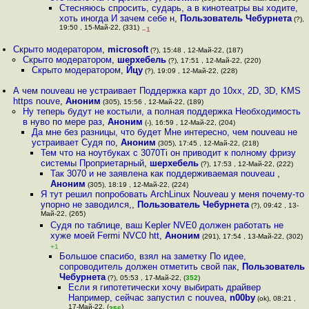
Стесняюсь спросить, сударь, а в кинотеатры вы ходите,
хоть иногда И зачем себе н
,
Пользователь Чебурнета
(?),
19:50 , 15-Май-22, (331)
–1
Скрыто модератором
,
microsoft
(?), 15:48 , 12-Май-22, (187)
Скрыто модератором
,
шерхебель
(?), 17:51 , 12-Май-22, (220)
Скрыто модератором
,
Йцу
(?), 19:09 , 12-Май-22, (228)
А чем nouveau не устраивает Поддержка карт до 10xx, 2D, 3D, KMS
https nouve
,
Аноним
(305), 15:56 , 12-Май-22, (189)
Ну теперь будут не костыли, а полная поддержка Необходимость
в нуво по мере раз
,
Аноним
(-), 16:59 , 12-Май-22, (204)
Да мне без разницы, что будет Мне интересно, чем nouveau не
устраивает Судя по
,
Аноним
(305), 17:45 , 12-Май-22, (218)
Тем что на ноутбуках с 3070Ti он приводит к полному фризу
системы Проприетарный
,
шерхебель
(?), 17:53 , 12-Май-22, (222)
Так 3070 и не заявлена как поддерживаемая nouveau
,
Аноним
(305), 18:19 , 12-Май-22, (224)
Я тут решил попробовать ArchLinux Nouveau у меня почему-то
упорно не заводился,
,
Пользователь Чебурнета
(?), 09:42 , 13-
Май-22, (265)
Судя по таблице, ваш Kepler NVE0 должен работать не
хуже моей Fermi NVC0 htt
,
Аноним
(291), 17:54 , 13-Май-22, (302)
+1
Большое спасибо, взял на заметку По идее,
сопроводитель должен отметить свой пак
,
Пользователь
Чебурнета
(?), 05:53 , 17-Май-22, (
352
)
Если я гипотетически хочу выбирать драйвер
Например, сейчас запустил с nouvea
,
n00by
(ok), 08:21 ,
17-Май-22, (
)
356