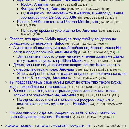
Фуксия Если на то пошло
,
Аноним
(40), 08:24 , 12-Май-22, (40)
+2
Redox
,
Аноним
(95), 10:57 , 12-Май-22, (95)
+1
Фикция всё это
,
Аноним
(128), 12:36 , 12-Май-22, (138)
Ну я образно Это может быть и Аврора, и Андроид, и еще
зоопарк всяких LG OS, Sa
,
X86
(ok), 19:00 , 12-Май-22, (227)
Plasma NEON или как там Plasma Mobile
,
uis
(ok), 12:26 , 12-
Май-22, (125)
Ну к тому времени уже plasma ko
,
Аноним
(128), 12:38 , 12-
Май-22, (139)
Говорят, что просто NVidia продула пару-тройку тендеров по
оснащению супер-компь
,
dalco
(ok), 09:28 , 12-Май-22, (65)
+5
А до этого её подвинули с плэйстэйшенов, боксов, макос Но
сабж в среднесрочной
,
ананим.orig
(?), 09:42 , 12-Май-22, (73)
+2
Эти атавизмы просто курам на смех - телевизоры уже давно
могут сами запускать пр
,
Elon Musk
(?), 01:09 , 13-Май-22, (248)
Дебил, меньше сиди на хибарахабарах всяких Какая связь у
суперкомпьютера и поде
,
Аноним
(246), 22:42 , 12-Май-22, (246)
+2
Я не с хабры Но такая что архитектурно это практически одно
и то же Кто же буд
,
Аноним
(-), 15:34 , 13-Май-22, (286)
Ты представляешь себе объем работ по открытию такого куска
кода Там работы на н
,
ананоша
(?), 11:51 , 12-Май-22, (112)
+2
Вполне вероятно, что к отрытию дрова давно были готовы
Только вот жадность-с ме
,
Аноним
(128), 12:41 , 12-Май-22, (141)
На одном известном англоязычном ресурсе пишут, что
подготовка велась чуть ли не
,
НяшМяш
(ok), 13:30 , 12-Май-22,
(150)
Фигово они его тогда застращали, если он открыл наименее
важный кусочек, причем
,
Kuromi
(ok), 16:11 , 12-Май-22, (196)
+1
хахаха, нвидия, ты такая смешная, прекрати
,
я
(?), 07:30 , 12-Май-22, (7)