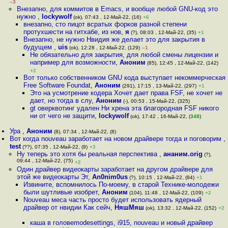
–3
Внезапно, для коммитов в Emacs, и вообще любой GNU-код это
нужно
,
lockywolf
(ok), 07:43 , 12-Май-22, (16)
+6
внезапно, сто пицот всратых форков разной степени
протухшести на гитхабе, из нов
,
я
(?), 08:03 , 12-Май-22, (35)
+1
Внезапно, не нужно Нвидия же делает это для закрытия в
будущем
,
uis
(ok), 12:28 , 12-Май-22, (129)
–1
Не обязательно для закрытия, для любой смены лицензии и
например для возможности
,
Аноним
(85), 12:45 , 12-Май-22, (142)
+2
Вот только собственником GNU кода выступает некоммерческая
Free Software Foundat
,
Аноним
(291), 17:15 , 13-Май-22, (297)
+1
Это на усмотрение кодера Хочет дает права FSF, не хочет не
дает, но тогда в слу
,
Аноним
(-), 00:53 , 15-Май-22, (325)
gt оверквотинг удален Ни хрена эта благородная FSF никого
ни от чего не защити
,
lockywolf
(ok), 17:42 , 16-Май-22, (
348
)
Ура
,
Аноним
(8), 07:34 , 12-Май-22, (8)
Вот когда nouveau заработает на новом драйвере тогда и поговорим
,
test
(??), 07:35 , 12-Май-22, (9)
+3
Ну теперь это хотя бы реальная перспектива
,
ананим.orig
(?),
09:44 , 12-Май-22, (75)
+2
Один драйвер видеокарты заработает на другом драйвере для
этой же видеокарты Эт
,
An0nim0us
(?), 10:15 , 12-Май-22, (84)
+1
Извините, вспомнилось По-моему, в старой Технике-молодежи
были шутливые изобрет
,
Аноним
(104), 11:48 , 12-Май-22, (109)
+2
Nouveau меса часть просто будет использовать ядерный
драйвер от нвидии Как сейч
,
НяшМяш
(ok), 13:32 , 12-Май-22, (152)
+2
каша в головеmodesettings, i915, nouveau и новый драйвер