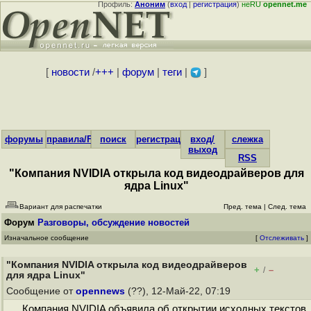
Профиль:
Аноним
(
вход
|
регистрация
)
неRU
opennet.me
[
новости
/
+++
|
форум
|
теги
|
]
форумы
правила/FAQ
поиск
регистрация
вход/
слежка
выход
RSS
"Компания NVIDIA открыла код видеодрайверов для
ядра Linux"
Вариант для распечатки
Пред. тема
|
След. тема
Форум
Разговоры, обсуждение новостей
Изначальное сообщение
[
Отслеживать
]
"Компания NVIDIA открыла код видеодрайверов
+
–
/
для ядра Linux"
Сообщение от
opennews
(??), 12-Май-22, 07:19
Компания NVIDIA объявила об открытии исходных текстов