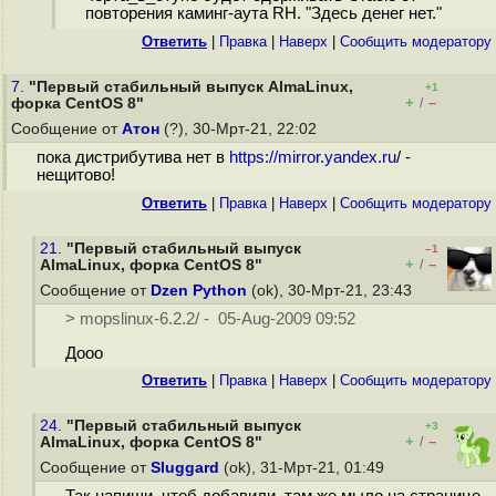
повторения каминг-аута RH. "Здесь денег нет."
Ответить
|
Правка
|
Наверх
|
Cообщить модератору
7.
"Первый стабильный выпуск AlmaLinux,
+1
+
–
форка CentOS 8"
/
Сообщение от
Атон
(?), 30-Мрт-21, 22:02
пока дистрибутива нет в
https://mirror.yandex.ru
/ -
нещитово!
Ответить
|
Правка
|
Наверх
|
Cообщить модератору
21.
"Первый стабильный выпуск
–1
+
–
AlmaLinux, форка CentOS 8"
/
Сообщение от
Dzen Python
(ok), 30-Мрт-21, 23:43
> mopslinux-6.2.2/ - 05-Aug-2009 09:52
Дооо
Ответить
|
Правка
|
Наверх
|
Cообщить модератору
24.
"Первый стабильный выпуск
+3
+
–
AlmaLinux, форка CentOS 8"
/
Сообщение от
Sluggard
(ok), 31-Мрт-21, 01:49