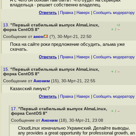
А с чего он обязан там быть? Что будет на серверах
владельца - решает собственно владелец.
Ответить
|
Правка
|
Наверх
|
Cообщить модератору
13.
"Первый стабильный выпуск AlmaLinux,
+2
+
–
форка CentOS 8"
/
Сообщение от
анон
(?), 30-Мрт-21, 22:50
Пока на сайте роки предложение обсудить, альма уже
скачать.
Ответить
|
Правка
|
Наверх
|
Cообщить модератору
15.
"Первый стабильный выпуск AlmaLinux,
+
–
/
форка CentOS 8"
Сообщение от
Аноним
(15), 30-Мрт-21, 22:55
Казахский линукс?
Ответить
|
Правка
|
Наверх
|
Cообщить модератору
17.
"Первый стабильный выпуск AlmaLinux,
+
–
/
форка CentOS 8"
Сообщение от
Аноним
(18), 30-Мрт-21, 23:08
CloudLinux изначально Украинский. Делайте выводы.
any provides a great opportunity for professional growth, an