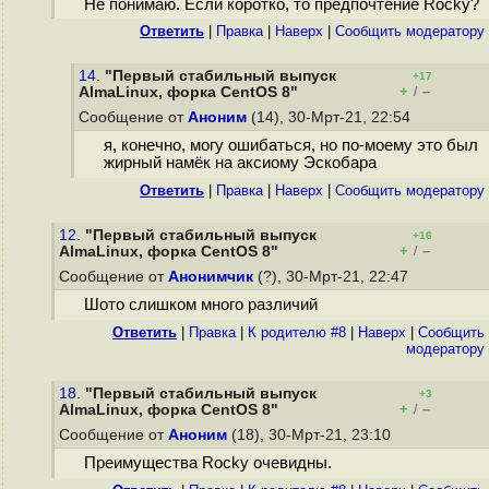
Не понимаю. Если коротко, то предпочтение Rocky?
Ответить
|
Правка
|
Наверх
|
Cообщить модератору
14.
"Первый стабильный выпуск
+17
+
–
AlmaLinux, форка CentOS 8"
/
Сообщение от
Аноним
(14), 30-Мрт-21, 22:54
я, конечно, могу ошибаться, но по-моему это был
жирный намёк на аксиому Эскобара
Ответить
|
Правка
|
Наверх
|
Cообщить модератору
12.
"Первый стабильный выпуск
+16
+
–
AlmaLinux, форка CentOS 8"
/
Сообщение от
Анонимчик
(?), 30-Мрт-21, 22:47
Шото слишком много различий
Ответить
|
Правка
|
К родителю #8
|
Наверх
|
Cообщить
модератору
18.
"Первый стабильный выпуск
+3
+
–
AlmaLinux, форка CentOS 8"
/
Сообщение от
Аноним
(18), 30-Мрт-21, 23:10
Преимущества Rocky очевидны.