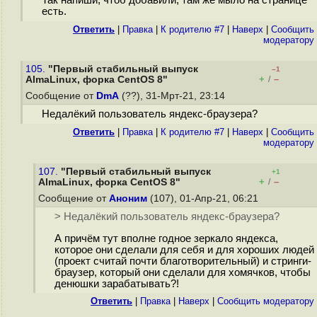
Так напиши, чтоб добавили, там же мыло на странице
есть.
Ответить
|
Правка
|
К родителю #7
|
Наверх
|
Cообщить
модератору
105.
"Первый стабильный выпуск
–1
+
–
AlmaLinux, форка CentOS 8"
/
Сообщение от
DmA
(??), 31-Мрт-21, 23:14
Недалёкий пользователь яндекс-браузера?
Ответить
|
Правка
|
К родителю #7
|
Наверх
|
Cообщить
модератору
107.
"Первый стабильный выпуск
+1
+
–
AlmaLinux, форка CentOS 8"
/
Сообщение от
Аноним
(107), 01-Апр-21, 06:21
> Недалёкий пользователь яндекс-браузера?
А причём тут вполне годное зеркало яндекса,
которое они сделали для себя и для хороших людей
(проект считай почти благотворительный) и стринги-
браузер, который они сделали для хомячков, чтобы
денюшки зарабатывать?!
Ответить
|
Правка
|
Наверх
|
Cообщить модератору