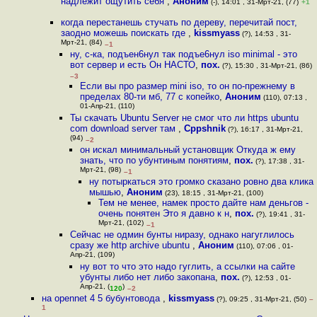
надлежит ощутить себя
,
Аноним
(-), 14:01 , 31-Мрт-21, (77)
+1
когда перестанешь стучать по дереву, перечитай пост,
заодно можешь поискать где
,
kissmyass
(?), 14:53 , 31-
Мрт-21, (84)
–1
ну, с-ка, подъен6нул так подъе6нул iso minimal - это
вот сервер и есть Он НАСТО
,
пох.
(?), 15:30 , 31-Мрт-21, (86)
–3
Еcли вы про размер mini iso, то он по-прежнему в
пределах 80-ти мб, 77 с копейко
,
Аноним
(110), 07:13 ,
01-Апр-21, (110)
Ты скачать Ubuntu Server не смог что ли https ubuntu
com download server там
,
Cppshnik
(?), 16:17 , 31-Мрт-21,
(94)
–2
он искал минимальный установщик Откуда ж ему
знать, что по убунтиным понятиям
,
пох.
(?), 17:38 , 31-
Мрт-21, (98)
–1
ну потыркаться это громко сказано ровно два клика
мышью
,
Аноним
(23), 18:15 , 31-Мрт-21, (100)
Тем не менее, намек просто дайте нам деньгов -
очень понятен Это я давно к н
,
пох.
(?), 19:41 , 31-
Мрт-21, (102)
–1
Сейчас не одмин бунты ниразу, однако нагуглилось
сразу же http archive ubuntu
,
Аноним
(110), 07:06 , 01-
Апр-21, (109)
ну вот то что это надо гуглить, а ссылки на сайте
убунты либо нет либо закопана
,
пох.
(?), 12:53 , 01-
Апр-21, (
)
120
–2
на opennet 4 5 бубунтовода
,
kissmyass
(?), 09:25 , 31-Мрт-21, (50)
–
1