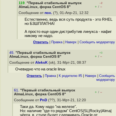
119
.
"Первый стабильный выпуск
–2
+
–
AlmaLinux, форка CentOS 8"
/
Сообщение от
пох.
(?), 01-Апр-21, 12:32
Естественно, ведь вся суть продукта - это RHEL
но Б3ШПЛАТНА!
А просто еще один дистрибутив линукса - нафиг
никому не надо.
Ответить
|
Правка
|
Наверх
|
Cообщить модератору
45.
"Первый стабильный выпуск
+3
+
–
AlmaLinux, форка CentOS 8"
/
Сообщение от
AleksK
(ok), 31-Мрт-21, 08:37
Очевидно что на oracle linux
Ответить
|
Правка
|
К родителю #5
|
Наверх
|
Cообщить
модератору
61.
"Первый стабильный выпуск
+
–
/
AlmaLinux, форка CentOS 8"
Сообщение от
PnD
(??), 31-Мрт-21, 12:20
Таки да. Кому надо "на железе".
Но: наличие "где-то рядом" CentOS|SL|Rocky|Alma|
чёрта_в_ступе будет сдерживать Oracle от