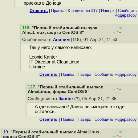
приехав в Донецк.
Ответить
|
Правка
|
К родителю #17
|
Наверх
|
Cообщить
модератору
118
.
"Первый стабильный выпуск
+2
+
–
AlmaLinux, форка CentOS 8"
/
Сообщение от
Аноним
(118), 01-Апр-21, 11:53
Так у него у самого написано:
Leonid Kanter
IT Director at CloudLinux
Ukraine
Ответить
|
Правка
|
Наверх
|
Cообщить модератору
127
.
"Первый стабильный выпуск
+
–
/
AlmaLinux, форка CentOS 8"
Сообщение от
lkanter
(?), 05-Апр-21, 21:35
А где написано? Давно не смотрел что где
осталось.
Ответить
|
Правка
|
Наверх
|
Cообщить модератору
19.
"Первый стабильный выпуск AlmaLinux,
+2
+
–
форка CentOS 8"
/