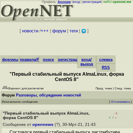
Профиль:
Аноним
(
вход
|
регистрация
)
неRU
opennet.me
[
новости
/
+++
|
форум
|
теги
|
]
форумы
правила/FAQ
поиск
регистрация
вход/
слежка
выход
RSS
"Первый стабильный выпуск AlmaLinux, форка
CentOS 8"
Вариант для распечатки
Пред. тема
|
След. тема
Форум
Разговоры, обсуждение новостей
Изначальное сообщение
[
Отслеживать
]
"Первый стабильный выпуск AlmaLinux,
–1
+
–
форка CentOS 8"
/
Сообщение от
opennews
(?), 30-Мрт-21, 21:43
Состоялся первый стабильный выпуск дистрибутива