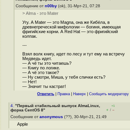
Сообщение от
n00by
(ok), 31-Мрт-21, 07:28
> Alma - это Mater
Угу. А Mater — это Magna, она же Кибе́ла, в
древнегреческой мифологии — богиня, имеющая
фригийские корни. А Red Hat — это фригийский
колпак.
---
Взял волк книгу, идет по лесу и тут ему на встречу
Медведь идет.
— А чё ты это читаешь?
— Книгу по логике.
— А чё это такое?
— Ну смотри, Миша, у тебя спички есть?
— Нет!
— Значит ты кастрат!
Ответить
|
Правка
|
Наверх
|
Cообщить модератору
4.
"Первый стабильный выпуск AlmaLinux,
+1
+
–
форка CentOS 8"
/
Сообщение от
anonymous
(??), 30-Мрт-21, 21:49
Apple