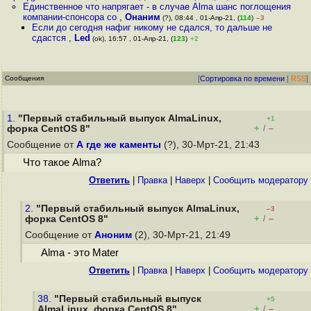
Единственное что напрягает - в случае Alma шанс поглощения
компании-спонсора со
,
Онаним
(?), 08:44 , 01-Апр-21, (
114
)
–3
Если до сегодня нафиг никому не сдался, то дальше не
сдастся
,
Led
(ok), 16:57 , 01-Апр-21, (
123
)
+2
Сообщения
[
Сортировка по времени
|
RSS
]
1.
"Первый стабильный выпуск AlmaLinux,
+1
+
–
форка CentOS 8"
/
Сообщение от
А где же каменты
(?), 30-Мрт-21, 21:43
Что такое Alma?
Ответить
|
Правка
|
Наверх
|
Cообщить модератору
2.
"Первый стабильный выпуск AlmaLinux,
–3
+
–
форка CentOS 8"
/
Сообщение от
Аноним
(2), 30-Мрт-21, 21:49
Alma - это Mater
Ответить
|
Правка
|
Наверх
|
Cообщить модератору
38.
"Первый стабильный выпуск
+5
+
–
AlmaLinux, форка CentOS 8"
/