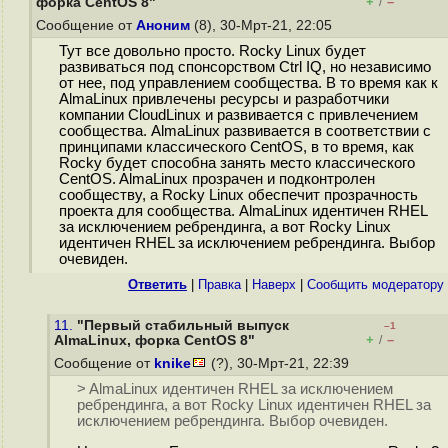
+
–
форка CentOS 8"
/
Сообщение от
Аноним
(8), 30-Мрт-21, 22:05
Тут все довольно просто. Rocky Linux будет
развиваться под спонсорством Ctrl IQ, но независимо
от нее, под управлением сообщества. В то время как к
AlmaLinux привлечены ресурсы и разработчики
компании CloudLinux и развивается с привлечением
сообщества. AlmaLinux развивается в соответствии с
принципами классического CentOS, в то время, как
Rocky будет способна занять место классического
CentOS. AlmaLinux прозрачен и подконтролен
сообществу, а Rocky Linux обеспечит прозрачность
проекта для сообщества. AlmaLinux идентичен RHEL
за исключением ребрендинга, а вот Rocky Linux
идентичен RHEL за исключением ребрендинга. Выбор
очевиден.
Ответить
|
Правка
|
Наверх
|
Cообщить модератору
11.
"Первый стабильный выпуск
–1
+
–
AlmaLinux, форка CentOS 8"
/
Сообщение от
knike
(?), 30-Мрт-21, 22:39
> AlmaLinux идентичен RHEL за исключением
ребрендинга, а вот Rocky Linux идентичен RHEL за
исключением ребрендинга. Выбор очевиден.