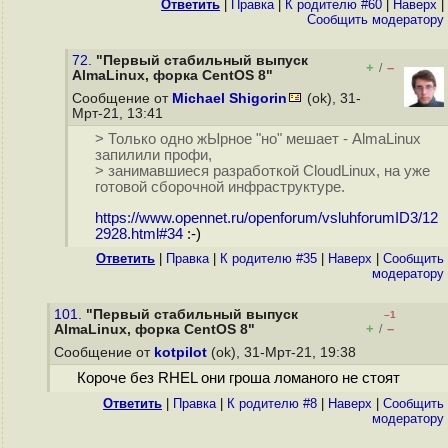
Ответить
|
Правка
|
К родителю #60
|
Наверх
|
Cообщить модератору
72.
"Первый стабильный выпуск
+
–
/
AlmaLinux, форка CentOS 8"
Сообщение от
Michael Shigorin
(ok), 31-
Мрт-21, 13:41
> Только одно жЫрное "но" мешает - AlmaLinux
запилили профи,
> занимавшиеся разработкой CloudLinux, на уже
готовой сборочной инфраструктуре.
https://www.opennet.ru/openforum/vsluhforumID3/12
2928.html#34
:-)
Ответить
|
Правка
|
К родителю #35
|
Наверх
|
Cообщить
модератору
101.
"Первый стабильный выпуск
–1
+
–
AlmaLinux, форка CentOS 8"
/
Сообщение от
kotpilot
(ok), 31-Мрт-21, 19:38
Короче без RHEL они гроша ломаного не стоят
Ответить
|
Правка
|
К родителю #8
|
Наверх
|
Cообщить
модератору