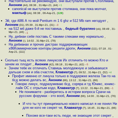
Настоятельно не рекомендую, они выступали против Столлмана
,
Аноним
(44), 08:36 , 31-Мрт-21, (44)
+1
canonical не выступали против столмана, они пока молчат
,
макпыф
(ok), 08:38 , 06-Апр-21, (
128
)
Эй, где i686 А то мой Pentium m 1 6 ghz и 512 Mb ram негодует
,
Аноним
(31), 05:39 , 31-Мрт-21, (31)
–3
на 512 мб даже 6-й не поставишь
,
бедный буратино
(ok), 08:49 , 31-
Мрт-21, (46)
–1
Ну, дебиан себе поставь С такими спеками ему нормально
,
Аноним
(-), 14:02 , 31-Мрт-21, (78)
На дебианах и прочих дистрах поддерживающих
x86Коммерческие конторы решили дропн
,
Аноним
(111), 07:18 , 01-
Апр-21, (111)
Сколько тыщ есть всяких линуксов Их отличить-то можно Кто и
зачем их плодит
,
Аноним
(42), 08:18 , 31-Мрт-21, (42)
–5
Зачем тебе их отличать Ставишь молодежную и забываешся
дальше сном и оба счастли
,
Клавиатур
(?), 09:52 , 31-Мрт-21, (52)
+4
Профит именно от линуха только в поддержке железа Так-то на
бсд можно делать вс
,
Аноним
(66), 13:12 , 31-Мрт-21, (66)
Говорю линух, подразумеваю бсд, соряра и тд Юникс, юникс-
лайк ОС с отрытым кодо
,
Клавиатур
(?), 13:22 , 31-Мрт-21, (69)
–1
Не понимаете - разберитесь в истории вопроса Срачи на
русских форумах - это вооб
,
Аноним
(66), 14:00 , 31-Мрт-21, (76)
И что ты тут принципиально нового написал я не понял Ни
для ни кого не секрет че
,
Клавиатур
(?), 16:45 , 31-Мрт-21, (96)
Похоже все-таки есть люди, не знающие этот секрет
,