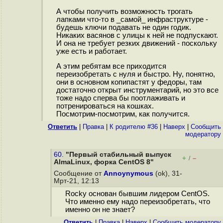
А чтобы получить возможность трогать
лапками что-то в _самой_ инфраструктуре -
будешь ключи подавать не один годик.
Никаких васянов с улицы к ней не подпускают.
И она не требует резких движений - поскольку
уже есть и работает.
А этим ребятам все приходится
переизобретать с нуля и быстро. Ну, понятно,
они в основном копипастят у федоры, там
достаточно открыт инструментарий, но это все
тоже надо сперва бы поотлаживать и
потренироваться на кошках.
Посмотрим-посмотрим, как получится.
Ответить
|
Правка
|
К родителю #36
|
Наверх
|
Cообщить
модератору
60.
"Первый стабильный выпуск
+
–
/
AlmaLinux, форка CentOS 8"
Сообщение от
Annoynymous
(ok), 31-
Мрт-21, 12:13
Rocky основан бывшим лидером CentOS.
Что именно ему надо переизобретать, что
именно он не знает?
Ответить
|
Правка
|
Наверх
|
Cообщить модератору