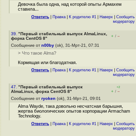
Девочка была одна, над которой опыты Армахем
ставила...
Ответить
|
Правка
|
К родителю #1
|
Наверх
|
Cообщить
модератору
39.
"Первый стабильный выпуск AlmaLinux,
+
–
/
форка CentOS 8"
Сообщение от
n00by
(ok), 31-Мрт-21, 07:31
> Что такое Alma?
Кормящая или благодатная.
Ответить
|
Правка
|
К родителю #1
|
Наверх
|
Cообщить
модератору
47.
"Первый стабильный выпуск
+2
+
–
AlmaLinux, форка CentOS 8"
/
Сообщение от
ryoken
(ok), 31-Мрт-21, 09:01
Alma Wayde, така довольно несчатсная барышня,
жертва биологических опытов корпорации Armacham
Technology.
Ответить
|
Правка
|
К родителю #1
|
Наверх
|
Cообщить
модератору