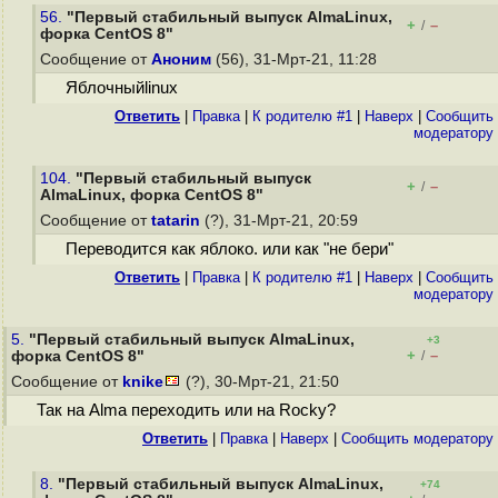
56.
"Первый стабильный выпуск AlmaLinux,
+
–
/
форка CentOS 8"
Сообщение от
Аноним
(56), 31-Мрт-21, 11:28
Яблочныйlinux
Ответить
|
Правка
|
К родителю #1
|
Наверх
|
Cообщить
модератору
104.
"Первый стабильный выпуск
+
–
/
AlmaLinux, форка CentOS 8"
Сообщение от
tatarin
(?), 31-Мрт-21, 20:59
Переводится как яблоко. или как "не бери"
Ответить
|
Правка
|
К родителю #1
|
Наверх
|
Cообщить
модератору
5.
"Первый стабильный выпуск AlmaLinux,
+3
+
–
форка CentOS 8"
/
Сообщение от
knike
(?), 30-Мрт-21, 21:50
Так на Alma переходить или на Rocky?
Ответить
|
Правка
|
Наверх
|
Cообщить модератору
8.
"Первый стабильный выпуск AlmaLinux,
+74