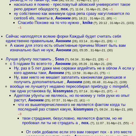
(ok), 03:31 , 31-Мрт-21, (27)
насколько я помню - пресловутый айовский университет такое
репо держит общедосту
,
пох.
(?), 11:04 , 31-Мрт-21, (54)
–1
ну собственно как минимум одна репа сразу нагугливается по
centos6 els, пакеты в
,
Аноним
(95), 16:21 , 31-Мрт-21, (95)
+1
Спасибо Похоже на то что нужно
,
knike
(?), 20:12 , 31-Мрт-21, (103)
–1
Сейчас наплодятся всякие форки Каждый будет считать себя
единственно правильным
,
Аноним
(26), 03:14 , 31-Мрт-21, (26)
+2
А какие для этого есть объективные причины Может быть вам
изначально был не нуж
,
Аноним
(30), 05:35 , 31-Мрт-21, (30)
Лучше убунту поставить
,
Ssss
(?), 04:34 , 31-Мрт-21, (28)
–2
с 5 годами lts всего-то
,
Аноним
(29), 05:26 , 31-Мрт-21, (29)
Ну, раз в 5 лет даже мне серваки апдейтить не в облом А если у
кого админы таки
,
Аноним
(75), 13:59 , 31-Мрт-21, (75)
+1
Ну, вам никто не мешает заплатить канониклам денюшков и
получить дополнительные
,
Аноним
(108), 06:48 , 01-Апр-21, (108)
вообще не лучшетут недавно пересобирал приблуду с mingw64,
так одна установка бу
,
kissmyass
(?), 07:14 , 31-Мрт-21, (37)
–4
Адептом убунты не являюсь, но по-моему у тебя руки из опыт
растут
,
Аноним
(25), 07:57 , 31-Мрт-21, (41)
+9
что из вышеперечисленного не является фактом когда ты
последний раз ставил какую
,
kissmyass
(?), 09:24 , 31-Мрт-21, (49)
–3
твои страдания, безусловно, являются фактом, но не
пробовал ли ты не страдать а
,
пох.
(?), 11:07 , 31-Мрт-21, (55)
–2
От себя добавлю если это вам говорит пох - в это месте