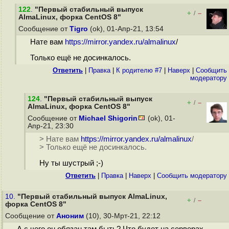
122
.
"Первый стабильный выпуск
+
–
/
AlmaLinux, форка CentOS 8"
Сообщение от
Tigro
(ok), 01-Апр-21, 13:54
Нате вам
https://mirror.yandex.ru/almalinux
/
Только ещё не досинкалось.
Ответить
|
Правка
|
К родителю #7
|
Наверх
|
Cообщить
модератору
124
.
"Первый стабильный выпуск
+
–
/
AlmaLinux, форка CentOS 8"
Сообщение от
Michael Shigorin
(ok), 01-
Апр-21, 23:30
> Нате вам
https://mirror.yandex.ru/almalinux
/
> Только ещё не досинкалось.
Ну ты шустрый ;-)
Ответить
|
Правка
|
Наверх
|
Cообщить модератору
10.
"Первый стабильный выпуск AlmaLinux,
+
–
/
форка CentOS 8"
Сообщение от
Аноним
(10), 30-Мрт-21, 22:12