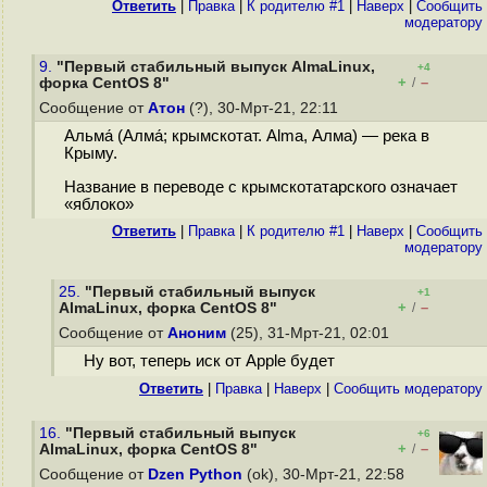
Ответить
|
Правка
|
К родителю #1
|
Наверх
|
Cообщить
модератору
9.
"Первый стабильный выпуск AlmaLinux,
+4
+
–
форка CentOS 8"
/
Сообщение от
Атон
(?), 30-Мрт-21, 22:11
Альма́ (Алма́; крымскотат. Alma, Алма) — река в
Крыму.
Название в переводе с крымскотатарского означает
«яблоко»
Ответить
|
Правка
|
К родителю #1
|
Наверх
|
Cообщить
модератору
25.
"Первый стабильный выпуск
+1
+
–
AlmaLinux, форка CentOS 8"
/
Сообщение от
Аноним
(25), 31-Мрт-21, 02:01
Ну вот, теперь иск от Apple будет
Ответить
|
Правка
|
Наверх
|
Cообщить модератору
16.
"Первый стабильный выпуск
+6
+
–
AlmaLinux, форка CentOS 8"
/
Сообщение от
Dzen Python
(ok), 30-Мрт-21, 22:58