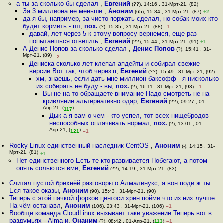
а ты за сколько бы сделал
,
Евгений
(??), 14:16 , 31-Мрт-21, (82)
За 3 миллиона не меньше
,
Аноним
(65), 15:34 , 31-Мрт-21, (87)
+2
да я бы, например, за чисто поржать сделал, но собак моих кто
будет кормить - шт
,
пох.
(?), 15:35 , 31-Мрт-21, (88)
–1
давай, лет через 5 к этому вопросу вернемся, еще раз
попытаешься ответить
,
Евгений
(??), 15:44 , 31-Мрт-21, (91)
+1
А Денис Попов за сколько сделал
,
Денис Попов
(?), 15:41 , 31-
Мрт-21, (89)
–2
Дениска сколько лет клепал апдейты и собирал свежие
версии Вот так, чтоб через п
,
Евгений
(??), 15:49 , 31-Мрт-21, (92)
хм, знаешь, если дать мне миллион баксофф - я нисколько
их собирать не буду - вы
,
пох.
(?), 16:11 , 31-Мрт-21, (93)
–1
Вы не на то обращаете внимание Надо смотреть не на
кривляние альтернативно одар
,
Евгений
(??), 09:27 , 01-
Апр-21, (
)
117
Дык а я вам о чем - кто успел, тот всех нище6родов
неспособных оплачивать нормал
,
пох.
(?), 13:01 , 01-
Апр-21, (
)
121
–1
Rocky Linux единственный наследник CentOS
,
Аноним
(-), 14:15 , 31-
Мрт-21, (81)
+1
Нет единственного Есть те кто развивается Побегают, а потом
опять сольются вме
,
Евгений
(??), 14:19 , 31-Мрт-21, (83)
Считал пустой брехнёй разговоры о Алмалинукс, а вон поди ж ты
Еся такое оказы
,
Аноним
(90), 15:43 , 31-Мрт-21, (90)
Теперь с этой пачкой форков центоси хрен пойми что из них лучше
На чём останавл
,
Аноним
(106), 23:43 , 31-Мрт-21, (106)
–1
Вообще команда CloudLinux вызывает таки уважение Теперь вот в
раздумьях - Alma и
,
Онаним
(?), 08:42 , 01-Апр-21, (
113
)
–1