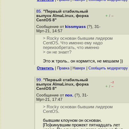
85.
"Первый стабильный
выпуск AlmaLinux, форка
+
–
/
CentOS 8"
Сообщение от
kissmyass
(?), 31-
Мрт-21, 14:57
> Rocky основан бывшим лидером
CentOS. Что именно ему надо
переизобретать, что именно
> он не знает?
Это ж троль.. он кормится, не мешаем ))
Ответить
|
Правка
|
Наверх
|
Cообщить модератору
99.
"Первый стабильный
–2
выпуск AlmaLinux, форка
+
–
/
CentOS 8"
Сообщение от
пох.
(?), 31-
Мрт-21, 17:47
> Rocky основан бывшим лидером
CentOS.
бывшим клоуном он основан.
[По]кинувшим прожект пятнадцать лет