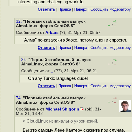
interesting and challenging work fo
Ответить
|
Правка
|
Наверх
|
Cообщить модератору
32.
"Первый стабильный выпуск
+1
+
–
AlmaLinux, форка CentOS 8"
/
Сообщение от
Arbars
(?), 31-Мрт-21, 05:57
"Алма" по-казахски яблоко, потому анон и спросил.
Ответить
|
Правка
|
Наверх
|
Cообщить модератору
34.
"Первый стабильный выпуск
+1
+
–
AlmaLinux, форка CentOS 8"
/
Сообщение от
_
(??), 31-Мрт-21, 06:21
On any Turkic languages dude!
Ответить
|
Правка
|
Наверх
|
Cообщить модератору
74.
"Первый стабильный выпуск
–3
+
–
AlmaLinux, форка CentOS 8"
/
Сообщение от
Michael Shigorin
(ok), 31-
Мрт-21, 13:42
> CloudLinux изначально укроинский.
Вы это самому Лёне Кантеру скажите при случае,