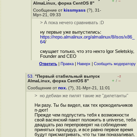
+
–
/
AlmaLinux, форка CentOS 8"
Сообщение от
kissmyass
(?), 31-
Мрт-21, 09:33
> А пока нечего сравнивать :D
ну первые уже выпустились:
https://repo.almalinux.org/almalinux/8/isos/x86_
64
/
смущает только, что это некто Igor Seletskiy,
Founder and CEO
Ответить
|
Правка
|
Наверх
|
Cообщить модератору
53.
"Первый стабильный выпуск
–2
+
–
AlmaLinux, форка CentOS 8"
/
Сообщение от
пох.
(?), 31-Мрт-21, 11:01
> но дебиан же пилят такие же "дилетанты"
Ни разу. Ты бы видел, как тех крокодильчиков
п-дют!
Прежде чем подпустить тебя к возможности
свой васянский пакет положить в universe, тебя
двадцать раз перепроверят на соблюдение
принятых процедур, и все равно первое время
будут присматривать, что ты там поназаливал.