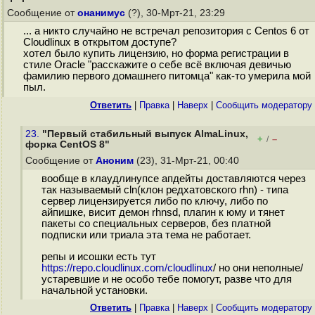
Сообщение от
онанимус
(?), 30-Мрт-21, 23:29
... а никто случайно не встречал репозитория с Centos 6 от
Cloudlinux в открытом доступе?
хотел было купить лицензию, но форма регистрации в
стиле Oracle "расскажите о себе всё включая девичью
фамилию первого домашнего питомца" как-то умерила мой
пыл.
Ответить
|
Правка
|
Наверх
|
Cообщить модератору
23.
"Первый стабильный выпуск AlmaLinux,
+
–
/
форка CentOS 8"
Сообщение от
Аноним
(23), 31-Мрт-21, 00:40
вообще в клаудлинyпсе апдейты доставляются через
так называемый cln(клон редхатовского rhn) - типа
сервер лицензируется либо по ключу, либо по
айпишке, висит демон rhnsd, плагин к юму и тянет
пакеты со специальных серверов, без платной
подписки или триала эта тема не работает.
репы и исошки есть тут
https://repo.cloudlinux.com/cloudlinux
/ но они неполные/
устаревшие и не особо тебе помогут, разве что для
начальной установки.
Ответить
|
Правка
|
Наверх
|
Cообщить модератору