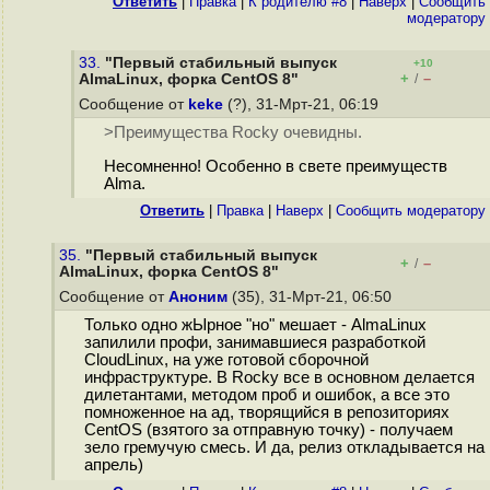
Ответить
|
Правка
|
К родителю #8
|
Наверх
|
Cообщить
модератору
33.
"Первый стабильный выпуск
+10
+
–
AlmaLinux, форка CentOS 8"
/
Сообщение от
keke
(?), 31-Мрт-21, 06:19
>Преимущества Rocky очевидны.
Несомненно! Особенно в свете преимуществ
Alma.
Ответить
|
Правка
|
Наверх
|
Cообщить модератору
35.
"Первый стабильный выпуск
+
–
/
AlmaLinux, форка CentOS 8"
Сообщение от
Аноним
(35), 31-Мрт-21, 06:50
Только одно жЫрное "но" мешает - AlmaLinux
запилили профи, занимавшиеся разработкой
CloudLinux, на уже готовой сборочной
инфраструктуре. В Rocky все в основном делается
дилетантами, методом проб и ошибок, а все это
помноженное на ад, творящийся в репозиториях
CentOS (взятого за отправную точку) - получаем
зело гремучую смесь. И да, релиз откладывается на
апрель)