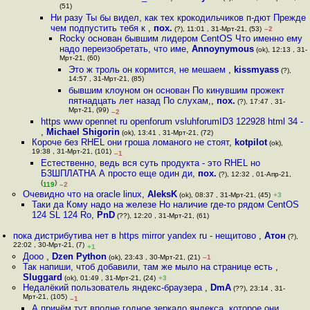
(51)
Ни разу Ты бы видел, как тех крокодильчиков п-дют Прежде
чем подпустить тебя к
,
пох.
(?), 11:01 , 31-Мрт-21, (53)
–2
Rocky основан бывшим лидером CentOS Что именно ему
надо переизобретать, что име
,
Annoynymous
(ok), 12:13 , 31-
Мрт-21, (60)
Это ж троль он кормится, не мешаем
,
kissmyass
(?),
14:57 , 31-Мрт-21, (85)
бывшим клоуном он основан По кинувшим прожект
пятнадцать лет назад По слухам,
,
пох.
(?), 17:47 , 31-
Мрт-21, (99)
–2
https www opennet ru openforum vsluhforumID3 122928 html 34 -
,
Michael Shigorin
(ok), 13:41 , 31-Мрт-21, (72)
Короче без RHEL они гроша ломаного не стоят
,
kotpilot
(ok),
19:38 , 31-Мрт-21, (101)
–1
Естественно, ведь вся суть продукта - это RHEL но
Б3ШПЛАТНА А просто еще один ди
,
пох.
(?), 12:32 , 01-Апр-21,
(
)
119
–2
Очевидно что на oracle linux
,
AleksK
(ok), 08:37 , 31-Мрт-21, (45)
+3
Таки да Кому надо на железе Но наличие где-то рядом CentOS
124 SL 124 Ro
,
PnD
(??), 12:20 , 31-Мрт-21, (61)
пока дистрибутива нет в https mirror yandex ru - нещитово
,
Атон
(?),
22:02 , 30-Мрт-21, (7)
+1
Дооо
,
Dzen Python
(ok), 23:43 , 30-Мрт-21, (21)
–1
Так напиши, чтоб добавили, там же мыло на странице есть
,
Sluggard
(ok), 01:49 , 31-Мрт-21, (24)
+3
Недалёкий пользователь яндекс-браузера
,
DmA
(??), 23:14 , 31-
Мрт-21, (105)
–1
А причём тут вполне годное зеркало яндекса, которое они