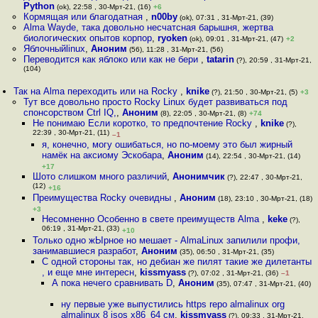
Python
(ok), 22:58 , 30-Мрт-21, (16)
+6
Кормящая или благодатная
,
n00by
(ok), 07:31 , 31-Мрт-21, (39)
Alma Wayde, така довольно несчатсная барышня, жертва
биологических опытов корпор
,
ryoken
(ok), 09:01 , 31-Мрт-21, (47)
+2
Яблочныйlinux
,
Аноним
(56), 11:28 , 31-Мрт-21, (56)
Переводится как яблоко или как не бери
,
tatarin
(?), 20:59 , 31-Мрт-21,
(104)
Так на Alma переходить или на Rocky
,
knike
(?), 21:50 , 30-Мрт-21, (5)
+3
Тут все довольно просто Rocky Linux будет развиваться под
спонсорством Ctrl IQ,
,
Аноним
(8), 22:05 , 30-Мрт-21, (8)
+74
Не понимаю Если коротко, то предпочтение Rocky
,
knike
(?),
22:39 , 30-Мрт-21, (11)
–1
я, конечно, могу ошибаться, но по-моему это был жирный
намёк на аксиому Эскобара
,
Аноним
(14), 22:54 , 30-Мрт-21, (14)
+17
Шото слишком много различий
,
Анонимчик
(?), 22:47 , 30-Мрт-21,
(12)
+16
Преимущества Rocky очевидны
,
Аноним
(18), 23:10 , 30-Мрт-21, (18)
+3
Несомненно Особенно в свете преимуществ Alma
,
keke
(?),
06:19 , 31-Мрт-21, (33)
+10
Только одно жЫрное но мешает - AlmaLinux запилили профи,
занимавшиеся разработ
,
Аноним
(35), 06:50 , 31-Мрт-21, (35)
С одной стороны так, но дебиан же пилят такие же дилетанты
, и еще мне интересн
,
kissmyass
(?), 07:02 , 31-Мрт-21, (36)
–1
А пока нечего сравнивать D
,
Аноним
(35), 07:47 , 31-Мрт-21, (40)
ну первые уже выпустились https repo almalinux org
almalinux 8 isos x86_64 см
,
kissmyass
(?), 09:33 , 31-Мрт-21,