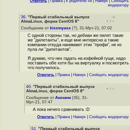
Ответить
|
Правка
|
К родителю #8
|
Наверх
|
Cообщить
модератору
36.
"Первый стабильный выпуск
–1
+
–
AlmaLinux, форка CentOS 8"
/
Сообщение от
kissmyass
(?), 31-Мрт-21, 07:02
С одной стороны так, но дебиан же пилят такие
же "дилетанты", и еще мне интересно а такие
компании откуда нанимают этих "профи", не из
пула ли "дилетантов".
Я думаю, что нех гадать на кофейной гуще, надо
поставить обе хотя бы на виртуалку и посмотреть
что получилось.
Ответить
|
Правка
|
Наверх
|
Cообщить модератору
40.
"Первый стабильный выпуск
+
–
/
AlmaLinux, форка CentOS 8"
Сообщение от
Аноним
(35), 31-
Мрт-21, 07:47
А пока нечего сравнивать :D
Ответить
|
Правка
|
Наверх
|
Cообщить модератору
51.
"Первый стабильный выпуск