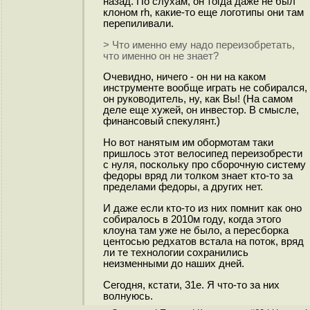
назад. По слухам, он тогда даже не был
клоном rh, какие-то еще логотипы они там
перепиливали.
> Что именно ему надо переизобретать,
что именно он не знает?
Очевидно, ничего - он ни на каком
инструменте вообще играть не собирался,
он руководитель, ну, как Вы! (На самом
деле еще хужей, он инвестор. В смысле,
финансовый спекулянт.)
Но вот нанятым им обормотам таки
пришлось этот велосипед переизобрести
с нуля, поскольку про сборочную систему
федоры вряд ли толком знает кто-то за
пределами федоры, а других нет.
И даже если кто-то из них помнит как оно
собиралось в 2010м году, когда этого
клоуна там уже не было, а пересборка
центосью редхатов встала на поток, вряд
ли те технологии сохранились
неизменными до наших дней.
Сегодня, кстати, 31е. Я что-то за них
волнуюсь.