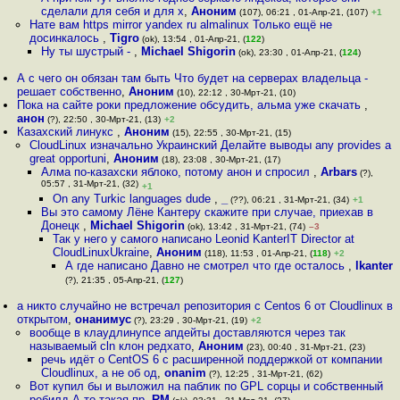
сделали для себя и для х
,
Аноним
(107), 06:21 , 01-Апр-21, (107)
+1
Нате вам https mirror yandex ru almalinux Только ещё не
досинкалось
,
Tigro
(ok), 13:54 , 01-Апр-21, (
122
)
Ну ты шустрый -
,
Michael Shigorin
(ok), 23:30 , 01-Апр-21, (
124
)
А с чего он обязан там быть Что будет на серверах владельца -
решает собственно
,
Аноним
(10), 22:12 , 30-Мрт-21, (10)
Пока на сайте роки предложение обсудить, альма уже скачать
,
анон
(?), 22:50 , 30-Мрт-21, (13)
+2
Казахский линукс
,
Аноним
(15), 22:55 , 30-Мрт-21, (15)
CloudLinux изначально Украинский Делайте выводы any provides a
great opportuni
,
Аноним
(18), 23:08 , 30-Мрт-21, (17)
Алма по-казахски яблоко, потому анон и спросил
,
Arbars
(?),
05:57 , 31-Мрт-21, (32)
+1
On any Turkic languages dude
,
_
(??), 06:21 , 31-Мрт-21, (34)
+1
Вы это самому Лёне Кантеру скажите при случае, приехав в
Донецк
,
Michael Shigorin
(ok), 13:42 , 31-Мрт-21, (74)
–3
Так у него у самого написано Leonid KanterIT Director at
CloudLinuxUkraine
,
Аноним
(118), 11:53 , 01-Апр-21, (
118
)
+2
А где написано Давно не смотрел что где осталось
,
lkanter
(?), 21:35 , 05-Апр-21, (
127
)
а никто случайно не встречал репозитория с Centos 6 от Cloudlinux в
открытом
,
онанимус
(?), 23:29 , 30-Мрт-21, (19)
+2
вообще в клаудлинyпсе апдейты доставляются через так
называемый cln клон редхато
,
Аноним
(23), 00:40 , 31-Мрт-21, (23)
речь идёт о CentOS 6 с расширенной поддержкой от компании
Cloudlinux, а не об од
,
onanim
(?), 12:25 , 31-Мрт-21, (62)
Вот купил бы и выложил на паблик по GPL сорцы и собственный
ребилд А то такая пр
,
RM