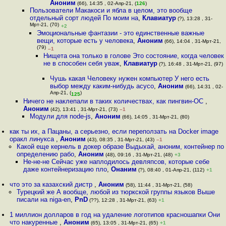
Аноним
(66), 14:35 , 02-Апр-21, (
126
)
Пользователи Макакоси и ябла в целом, это вообще
отдельный сорт людей По моим на
,
Клавиатур
(?), 13:28 , 31-
Мрт-21, (70)
+2
Эмоциональные фантазии - это единственные важные
вещи, которые есть у человека
,
Аноним
(66), 14:04 , 31-Мрт-21,
(79)
–1
Нищета она только в голове Это состояние, когда человек
не в способен себя уваж
,
Клавиатур
(?), 16:48 , 31-Мрт-21, (97)
Чушь какая Человеку нужен компьютер У него есть
выбор между каким-нибудь асусо
,
Аноним
(66), 14:31 , 02-
Апр-21, (
)
125
Ничего не наклепали в таких количествах, как пингвин-ОС
,
Аноним
(42), 13:41 , 31-Мрт-21, (73)
–1
Модули для node-js
,
Аноним
(66), 14:05 , 31-Мрт-21, (80)
как ты их, а Пацаны, а серьезно, если переползать на Docker image
оракл линукса
,
Аноним
(43), 08:35 , 31-Мрт-21, (43)
–1
Какой еще кернель в докер образе Выдыхай, аноним, контейнер по
определению рабо
,
Аноним
(48), 09:16 , 31-Мрт-21, (48)
+3
Не-не-не Сейчас уже наплодилось девляпсов, которые себе
даже контейнеризацию пло
,
Онаним
(?), 08:40 , 01-Апр-21, (112)
+1
что это за казахский дистр
,
Аноним
(58), 11:44 , 31-Мрт-21, (58)
Турецкий же А вообще, любой из тюркской группы языков Выше
писали на niga-en
,
PnD
(??), 12:28 , 31-Мрт-21, (63)
+1
1 миллион долларов в год на удаление логотипов красношапки Они
что накуренные
,
Аноним
(65), 13:05 , 31-Мрт-21, (65)
+1