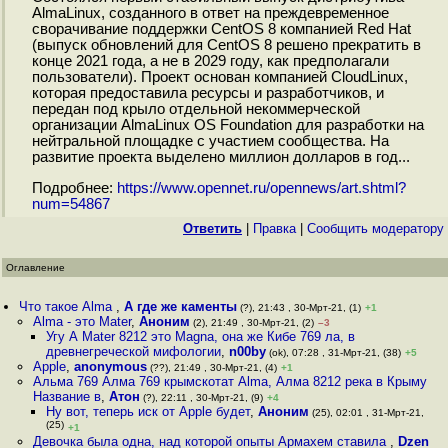
AlmaLinux, созданного в ответ на преждевременное
сворачивание поддержки CentOS 8 компанией Red Hat
(выпуск обновлений для CentOS 8 решено прекратить в
конце 2021 года, а не в 2029 году, как предполагали
пользователи). Проект основан компанией CloudLinux,
которая предоставила ресурсы и разработчиков, и
передан под крыло отдельной некоммерческой
организации AlmaLinux OS Foundation для разработки на
нейтральной площадке с участием сообщества. На
развитие проекта выделено миллион долларов в год...
Подробнее:
https://www.opennet.ru/opennews/art.shtml?
num=54867
Ответить
|
Правка
|
Cообщить модератору
Оглавление
Что такое Alma
,
А где же каменты
(?), 21:43 , 30-Мрт-21, (1)
+1
Alma - это Mater
,
Аноним
(2), 21:49 , 30-Мрт-21, (2)
–3
Угу А Mater 8212 это Magna, она же Кибе 769 ла, в
древнегреческой мифологии
,
n00by
(ok), 07:28 , 31-Мрт-21, (38)
+5
Apple
,
anonymous
(??), 21:49 , 30-Мрт-21, (4)
+1
Альма 769 Алма 769 крымскотат Alma, Алма 8212 река в Крыму
Название в
,
Атон
(?), 22:11 , 30-Мрт-21, (9)
+4
Ну вот, теперь иск от Apple будет
,
Аноним
(25), 02:01 , 31-Мрт-21,
(25)
+1
Девочка была одна, над которой опыты Армахем ставила
,
Dzen