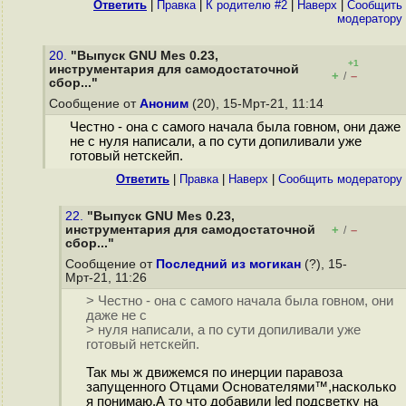
Ответить
|
Правка
|
К родителю #2
|
Наверх
|
Cообщить
модератору
20.
"Выпуск GNU Mes 0.23,
+1
инструментария для самодостаточной
+
–
/
сбор..."
Сообщение от
Аноним
(20), 15-Мрт-21, 11:14
Честно - она с самого начала была говном, они даже
не с нуля написали, а по сути допиливали уже
готовый нетскейп.
Ответить
|
Правка
|
Наверх
|
Cообщить модератору
22.
"Выпуск GNU Mes 0.23,
инструментария для самодостаточной
+
–
/
сбор..."
Сообщение от
Последний из могикан
(?), 15-
Мрт-21, 11:26
> Честно - она с самого начала была говном, они
даже не с
> нуля написали, а по сути допиливали уже
готовый нетскейп.
Так мы ж движемся по инерции паравоза
запущенного Отцами Основателями™,насколько
я понимаю.А то что добавили led подсветку на