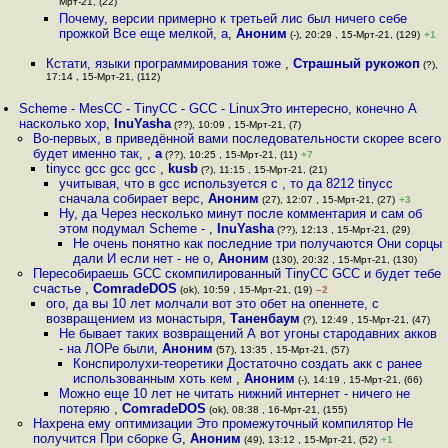
Мрт-21, (22)
Почему, версии примерно к третьей лис был ничего себе
прожкой Все еще мелкой, а
,
Аноним
(-), 20:29 , 15-Мрт-21, (129)
+1
Кстати, языки программирования тоже
,
Страшный рукожоп
(?),
17:14 , 15-Мрт-21, (112)
Scheme - MesCC - TinyCC - GCC - LinuxЭто интересно, конечно А
насколько хор
,
InuYasha
(??), 10:09 , 15-Мрт-21, (7)
Во-первых, в приведённой вами последовательности скорее всего
будет именно так,
,
a
(??), 10:25 , 15-Мрт-21, (11)
+7
tinycc gcc gcc gcc
,
kusb
(?), 11:15 , 15-Мрт-21, (21)
учитывая, что в gcc используется c , то да 8212 tinycc
сначала собирает верс
,
Аноним
(27), 12:07 , 15-Мрт-21, (27)
+3
Ну, да Через несколько минут после комментария и сам об
этом подумал Scheme -
,
InuYasha
(??), 12:13 , 15-Мрт-21, (29)
Не очень понятно как последние три получаются Они сорцы
дали И если нет - не о
,
Аноним
(130), 20:32 , 15-Мрт-21, (130)
Пересобираешь GCC скомпилированный TinyCC GCC и будет тебе
счастье
,
ComradeDOS
(ok), 10:59 , 15-Мрт-21, (19)
–2
ого, да вы 10 лет молчали вот это обет на опеннете, с
возвращением из монастыря
,
Таненбаум
(?), 12:49 , 15-Мрт-21, (47)
Не бывает таких возвращений А вот угоны стародавних акков
- на ЛОРе были
,
Аноним
(57), 13:35 , 15-Мрт-21, (57)
Конспиролухи-теоретики Достаточно создать акк с ранее
использованным хоть кем
,
Аноним
(-), 14:19 , 15-Мрт-21, (66)
Можно еще 10 лет не читать нижний интернет - ничего не
потеряю
,
ComradeDOS
(ok), 08:38 , 16-Мрт-21, (155)
Нахрена ему оптимизации Это промежуточный компилятор Не
получится При сборке G
,
Аноним
(49), 13:12 , 15-Мрт-21, (52)
+1