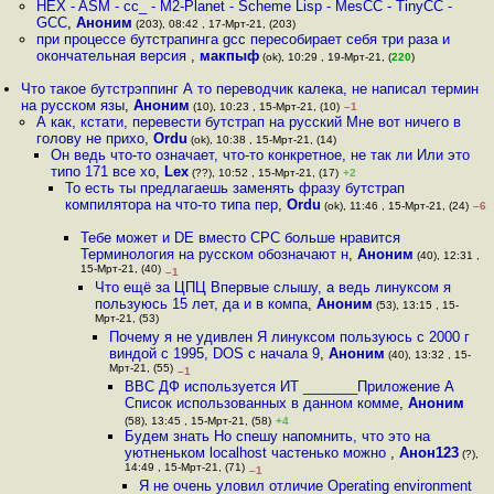
HEX - ASM - cc_ - M2-Planet - Scheme Lisp - MesCC - TinyCC -
GCC
,
Аноним
(203), 08:42 , 17-Мрт-21, (203)
при процессе бутстрапинга gcc пересобирает себя три раза и
окончательная версия
,
макпыф
(ok), 10:29 , 19-Мрт-21, (
220
)
Что такое бутстрэппинг А то переводчик калека, не написал термин
на русском язы
,
Аноним
(10), 10:23 , 15-Мрт-21, (10)
–1
А как, кстати, перевести бутстрап на русский Мне вот ничего в
голову не прихо
,
Ordu
(ok), 10:38 , 15-Мрт-21, (14)
Он ведь что-то означает, что-то конкретное, не так ли Или это
типо 171 все хо
,
Lex
(??), 10:52 , 15-Мрт-21, (17)
+2
То есть ты предлагаешь заменять фразу бутстрап
компилятора на что-то типа пер
,
Ordu
(ok), 11:46 , 15-Мрт-21, (24)
–6
Тебе может и DE вместо СРС больше нравится
Терминология на русском обозначают н
,
Аноним
(40), 12:31 ,
15-Мрт-21, (40)
–1
Что ещё за ЦПЦ Впервые слышу, а ведь линуксом я
пользуюсь 15 лет, да и в компа
,
Аноним
(53), 13:15 , 15-
Мрт-21, (53)
Почему я не удивлен Я линуксом пользуюсь с 2000 г
виндой с 1995, DOS с начала 9
,
Аноним
(40), 13:32 , 15-
Мрт-21, (55)
–1
ВВС ДФ используется ИТ _______Приложение А
Список использованных в данном комме
,
Аноним
(58), 13:45 , 15-Мрт-21, (58)
+4
Будем знать Но спешу напомнить, что это на
уютненьком localhost частенько можно
,
Анон123
(?),
14:49 , 15-Мрт-21, (71)
–1
Я не очень уловил отличие Operating environment