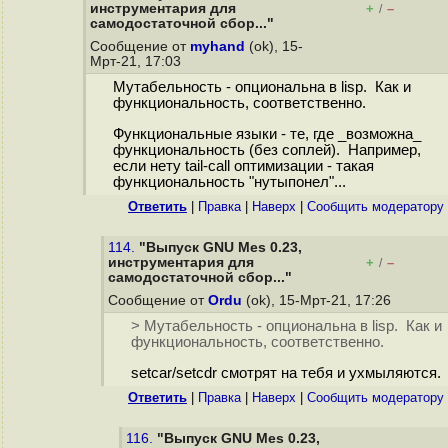
инструментария для
+
–
/
самодостаточной сбор..."
Сообщение от
myhand
(ok), 15-
Мрт-21, 17:03
Мутабельность - опциональна в lisp. Как и
функциональность, соответственно.
Функциональные языки - те, где _возможна_
функциональность (без соплей). Например,
если нету tail-call оптимизации - такая
функциональность "нутыпонел"...
Ответить
|
Правка
|
Наверх
|
Cообщить модератору
114.
"Выпуск GNU Mes 0.23,
инструментария для
+
–
/
самодостаточной сбор..."
Сообщение от
Ordu
(ok), 15-Мрт-21, 17:26
> Мутабельность - опциональна в lisp. Как и
функциональность, соответственно.
setcar/setcdr смотрят на тебя и ухмыляются.
Ответить
|
Правка
|
Наверх
|
Cообщить модератору
116.
"Выпуск GNU Mes 0.23,