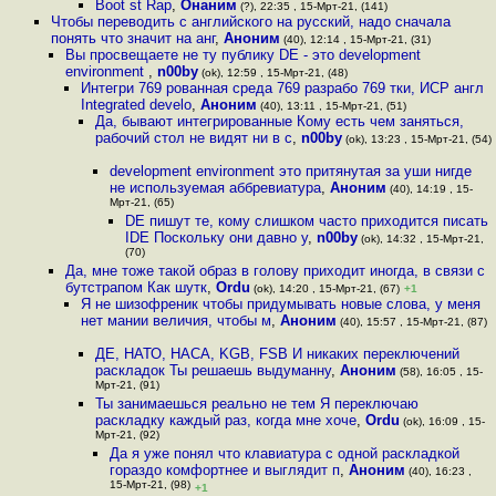
Boot st Rap
,
Онаним
(?), 22:35 , 15-Мрт-21, (141)
Чтобы переводить с английского на русский, надо сначала
понять что значит на анг
,
Аноним
(40), 12:14 , 15-Мрт-21, (31)
Вы просвещаете не ту публику DE - это development
environment
,
n00by
(ok), 12:59 , 15-Мрт-21, (48)
Интегри 769 рованная среда 769 разрабо 769 тки, ИСP англ
Integrated develo
,
Аноним
(40), 13:11 , 15-Мрт-21, (51)
Да, бывают интегрированные Кому есть чем заняться,
рабочий стол не видят ни в с
,
n00by
(ok), 13:23 , 15-Мрт-21, (54)
development environment это притянутая за уши нигде
не используемая аббревиатура
,
Аноним
(40), 14:19 , 15-
Мрт-21, (65)
DE пишут те, кому слишком часто приходится писать
IDE Поскольку они давно у
,
n00by
(ok), 14:32 , 15-Мрт-21,
(70)
Да, мне тоже такой образ в голову приходит иногда, в связи с
бутстрапом Как шутк
,
Ordu
(ok), 14:20 , 15-Мрт-21, (67)
+1
Я не шизофреник чтобы придумывать новые слова, у меня
нет мании величия, чтобы м
,
Аноним
(40), 15:57 , 15-Мрт-21, (87)
ДЕ, НАТО, НАСА, KGB, FSB И никаких переключений
раскладок Ты решаешь выдуманну
,
Аноним
(58), 16:05 , 15-
Мрт-21, (91)
Ты занимаешься реально не тем Я переключаю
раскладку каждый раз, когда мне хоче
,
Ordu
(ok), 16:09 , 15-
Мрт-21, (92)
Да я уже понял что клавиатура с одной раскладкой
гораздо комфортнее и выглядит п
,
Аноним
(40), 16:23 ,
15-Мрт-21, (98)
+1