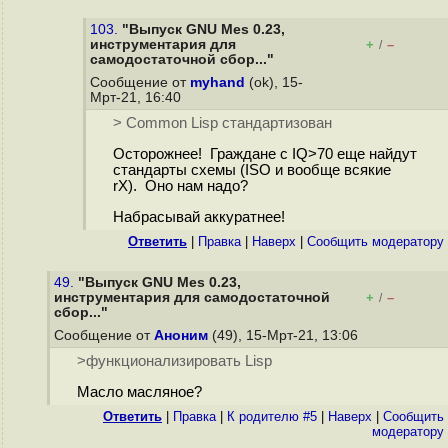
103.
"Выпуск GNU Mes 0.23,
инструментария для
+
–
/
самодостаточной сбор..."
Сообщение от
myhand
(ok), 15-
Мрт-21, 16:40
> Common Lisp стандартизован
Осторожнее! Граждане с IQ>70 еще найдут
стандарты схемы (ISO и вообще всякие
rX). Оно нам надо?
Набрасывай аккуратнее!
Ответить
|
Правка
|
Наверх
|
Cообщить модератору
49.
"Выпуск GNU Mes 0.23,
инструментария для самодостаточной
+
–
/
сбор..."
Сообщение от
Аноним
(49), 15-Мрт-21, 13:06
>функционализировать Lisp
Масло масляное?
Ответить
|
Правка
|
К родителю #5
|
Наверх
|
Cообщить
модератору