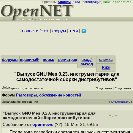
Профиль:
Аноним
(
вход
|
регистрация
)
неRU
opennet.me
[
новости
/
+++
|
форум
|
теги
|
]
форумы
правила/FAQ
поиск
регистрация
вход/
слежка
выход
RSS
"Выпуск GNU Mes 0.23, инструментария для
самодостаточной сборки дистрибутивов"
Вариант для распечатки
Пред. тема
|
След. тема
Форум
Разговоры, обсуждение новостей
Изначальное сообщение
[
Отслеживать
]
"Выпуск GNU Mes 0.23, инструментария для
+
–
/
самодостаточной сборки дистрибутивов"
Сообщение от
opennews
(??), 15-Мрт-21, 09:55
После года разработки состоялся выпуск инструментария