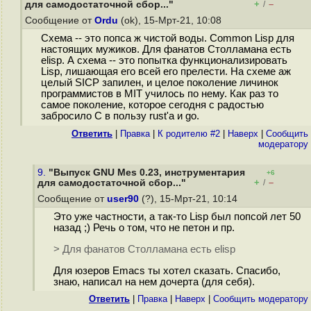
+
–
для самодостаточной сбор..."
/
Сообщение от
Ordu
(ok), 15-Мрт-21, 10:08
Схема -- это попса ж чистой воды. Common Lisp для
настоящих мужиков. Для фанатов Столламана есть
elisp. А схема -- это попытка функционализировать
Lisp, лишающая его всей его прелести. На схеме аж
целый SICP запилен, и целое поколение личинок
программистов в MIT училось по нему. Как раз то
самое поколение, которое сегодня с радостью
забросило C в пользу rust'а и go.
Ответить
|
Правка
|
К родителю #2
|
Наверх
|
Cообщить
модератору
9.
"Выпуск GNU Mes 0.23, инструментария
+6
+
–
для самодостаточной сбор..."
/
Сообщение от
user90
(?), 15-Мрт-21, 10:14
Это уже частности, а так-то Lisp был попсой лет 50
назад ;) Речь о том, что не петон и пр.
> Для фанатов Столламана есть elisp
Для юзеров Emacs ты хотел сказать. Спасибо,
знаю, написал на нем дочерта (для себя).
Ответить
|
Правка
|
Наверх
|
Cообщить модератору