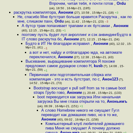
Впрочем, читая тебя, я почти готов
,
Ordu
(ok), 18:50 , 16-Мрт-21, (195)
раскрутка компилятора
,
Аноним
(27), 10:58 , 15-Мрт-21, (18)
+3
Не, спасибо Мне бутстрап больше нравится Раскрутка , как по
мне, слишком пахн
,
Ordu
(ok), 11:42 , 15-Мрт-21, (23)
–3
А бутср трам попахивает трапами и их бутсамаи
,
Аноним
(40), 12:15 , 15-Мрт-21, (33)
+1
поэтому пусть будет луп анроллинг и сэк анвиндингБудто в
IT слово раскрутка бо
,
Аноним
(27), 12:15 , 15-Мрт-21, (34)
Будто в ИТ Не благодари исправил
,
Аноним
(40), 12:32 , 15-
Мрт-21, (41)
–1
а вот и нет, найду и отблагодарю мда, на автомате
переключился
,
Аноним
(27), 12:38 , 15-Мрт-21, (43)
Высевание, выращивание компилятора Я похоже
предложил самое дурацкое слово Н
,
kusb
(?), 14:08 , 15-
Мрт-21, (59)
+1
Первичная или подготовительная сборка или
компиляция - это и есть бутстрап, по с
,
Анон123
(?),
14:52 , 15-Мрт-21, (73)
Bootstrap восходит к pull self from за те самые boot
straps Грубо гово
,
Аноним
(-), 20:46 , 15-Мрт-21, (133)
boot переводится как загрузка Или начальная
загрузка Вы мне глаза открыли на то
,
Аноньимъ
(ok), 06:39 , 16-Мрт-21, (151)
+1
А слово Homebrew никого не смущает Гугл
переводит как домашнее пиво, но в то же
,
Аноним
(40), 09:02 , 16-Мрт-21, (158)
Компьютерный клуб любителей домашнего
пива Меня не смущает А почему должно
смуща
,
Аноньимъ
(ok), 09:31 , 16-Мрт-21, (160)
+1