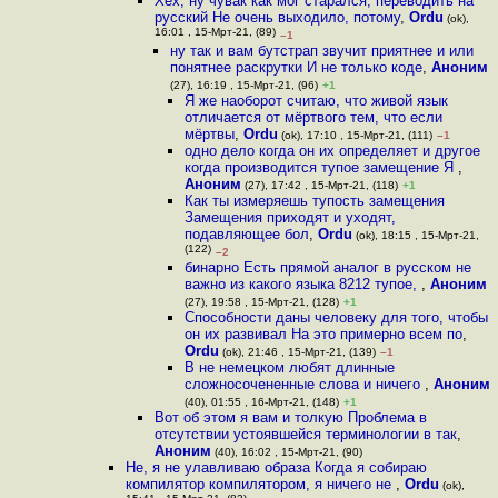
Хех, ну чувак как мог старался, переводить на
русский Не очень выходило, потому
,
Ordu
(ok),
16:01 , 15-Мрт-21, (89)
–1
ну так и вам бутстрап звучит приятнее и или
понятнее раскрутки И не только коде
,
Аноним
(27), 16:19 , 15-Мрт-21, (96)
+1
Я же наоборот считаю, что живой язык
отличается от мёртвого тем, что если
мёртвы
,
Ordu
(ok), 17:10 , 15-Мрт-21, (111)
–1
одно дело когда он их определяет и другое
когда производится тупое замещение Я
,
Аноним
(27), 17:42 , 15-Мрт-21, (118)
+1
Как ты измеряешь тупость замещения
Замещения приходят и уходят,
подавляющее бол
,
Ordu
(ok), 18:15 , 15-Мрт-21,
(122)
–2
бинарно Есть прямой аналог в русском не
важно из какого языка 8212 тупое,
,
Аноним
(27), 19:58 , 15-Мрт-21, (128)
+1
Способности даны человеку для того, чтобы
он их развивал На это примерно всем по
,
Ordu
(ok), 21:46 , 15-Мрт-21, (139)
–1
В не немецком любят длинные
сложносочененные слова и ничего
,
Аноним
(40), 01:55 , 16-Мрт-21, (148)
+1
Вот об этом я вам и толкую Проблема в
отсутствии устоявшейся терминологии в так
,
Аноним
(40), 16:02 , 15-Мрт-21, (90)
Не, я не улавливаю образа Когда я собираю
компилятор компилятором, я ничего не
,
Ordu
(ok),