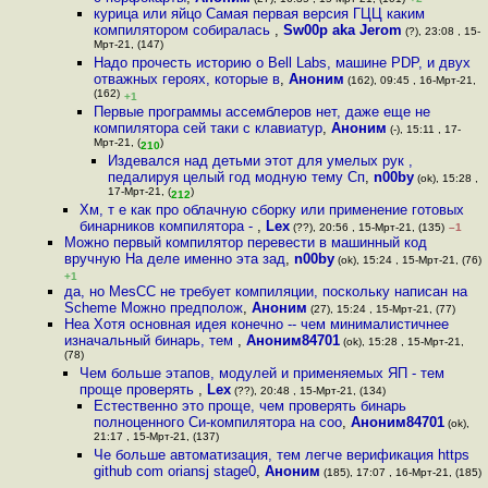
курица или яйцо Самая первая версия ГЦЦ каким
компилятором собиралась
,
Sw00p aka Jerom
(?), 23:08 , 15-
Мрт-21, (147)
Надо прочесть историю о Bell Labs, машине PDP, и двух
отважных героях, которые в
,
Аноним
(162), 09:45 , 16-Мрт-21,
(162)
+1
Первые программы ассемблеров нет, даже еще не
компилятора сей таки с клавиатур
,
Аноним
(-), 15:11 , 17-
Мрт-21, (
)
210
Издевался над детьми этот для умелых рук ,
педалируя целый год модную тему Сп
,
n00by
(ok), 15:28 ,
17-Мрт-21, (
)
212
Хм, т е как про облачную сборку или применение готовых
бинарников компилятора -
,
Lex
(??), 20:56 , 15-Мрт-21, (135)
–1
Можно первый компилятор перевести в машинный код
вручную На деле именно эта зад
,
n00by
(ok), 15:24 , 15-Мрт-21, (76)
+1
да, но MesCC не требует компиляции, поскольку написан на
Scheme Можно предполож
,
Аноним
(27), 15:24 , 15-Мрт-21, (77)
Неа Хотя основная идея конечно -- чем минималистичнее
изначальный бинарь, тем
,
Аноним84701
(ok), 15:28 , 15-Мрт-21,
(78)
Чем больше этапов, модулей и применяемых ЯП - тем
проще проверять
,
Lex
(??), 20:48 , 15-Мрт-21, (134)
Естественно это проще, чем проверять бинарь
полноценного Си-компилятора на соо
,
Аноним84701
(ok),
21:17 , 15-Мрт-21, (137)
Че больше автоматизация, тем легче верификация https
github com oriansj stage0
,
Аноним
(185), 17:07 , 16-Мрт-21, (185)