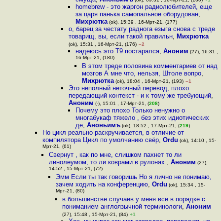
homebrew - это жаргон радиолюбителей, еще
за царя панька самопальное оборудован
,
Михрютка
(ok), 15:39 , 16-Мрт-21, (177)
о, барец за честату раднога езыга снова с треде
товарищ, вы, если такой правильн
,
Михрютка
(ok), 15:31 , 16-Мрт-21, (176)
–2
надеюсь это T9 постарался
,
Аноним
(27), 16:31 ,
16-Мрт-21, (180)
В этом треде половина комментариев от над
мозгов А мне что, нельзя, Штоле вопро
,
Михрютка
(ok), 18:04 , 16-Мрт-21, (193)
–1
Это неполный неточный перевод, плохо
передающий контекст - и к тому же требующий
,
Аноним
(-), 15:01 , 17-Мрт-21, (
208
)
Почему это плохо Только ненужно о
многабукаф тяжело , без этих идиотических
де
,
Аноньимъ
(ok), 18:52 , 17-Мрт-21, (
219
)
Но цикл реально раскручивается, в отличие от
компилятора Цикл по умолчанию свёр
,
Ordu
(ok), 14:10 , 15-
Мрт-21, (61)
Свернут , как по мне, слишком пахнет то ли
линолеумом, то ли коврами в рулонах
,
Аноним
(27),
14:52 , 15-Мрт-21, (72)
Эмм Если ты так говоришь Но я лично не понимаю,
зачем ходить на конференцию
,
Ordu
(ok), 15:34 , 15-
Мрт-21, (80)
в большинстве случаев у меня все в порядке с
пониманием англоязычной терминологи
,
Аноним
(27), 15:48 , 15-Мрт-21, (84)
+1