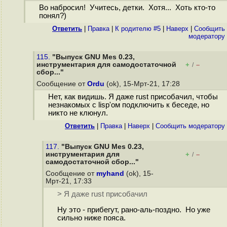
Во набросил! Учитесь, детки. Хотя... Хоть кто-то
понял?)
Ответить
|
Правка
|
К родителю #5
|
Наверх
|
Cообщить
модератору
115.
"Выпуск GNU Mes 0.23,
инструментария для самодостаточной
+
–
/
сбор..."
Сообщение от
Ordu
(ok), 15-Мрт-21, 17:28
Нет, как видишь. Я даже rust присобачил, чтобы
незнакомых с lisp'ом подключить к беседе, но
никто не клюнул.
Ответить
|
Правка
|
Наверх
|
Cообщить модератору
117.
"Выпуск GNU Mes 0.23,
инструментария для
+
–
/
самодостаточной сбор..."
Сообщение от
myhand
(ok), 15-
Мрт-21, 17:33
> Я даже rust присобачил
Ну это - прибегут, рано-аль-поздно. Но уже
сильно ниже пояса.