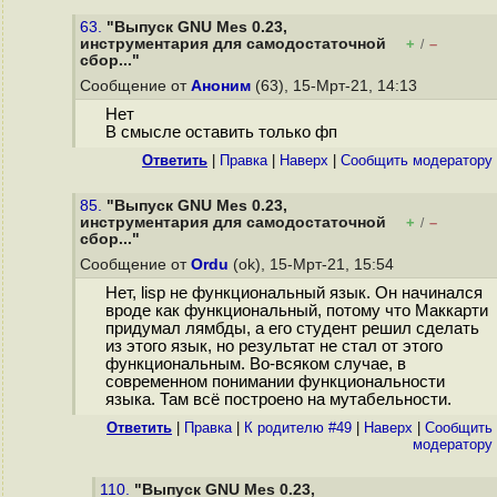
63.
"Выпуск GNU Mes 0.23,
инструментария для самодостаточной
+
–
/
сбор..."
Сообщение от
Аноним
(63), 15-Мрт-21, 14:13
Нет
В смысле оставить только фп
Ответить
|
Правка
|
Наверх
|
Cообщить модератору
85.
"Выпуск GNU Mes 0.23,
инструментария для самодостаточной
+
–
/
сбор..."
Сообщение от
Ordu
(ok), 15-Мрт-21, 15:54
Нет, lisp не функциональный язык. Он начинался
вроде как функциональный, потому что Маккарти
придумал лямбды, а его студент решил сделать
из этого язык, но результат не стал от этого
функциональным. Во-всяком случае, в
современном понимании функциональности
языка. Там всё построено на мутабельности.
Ответить
|
Правка
|
К родителю #49
|
Наверх
|
Cообщить
модератору
110.
"Выпуск GNU Mes 0.23,