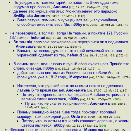
Не увидел этот комментарий, но найдя на Википедии тоже
подумал про борона
,
Аноним
(40), 12:17 , 15-Мрт-21, (35)
да неее это курица или яйцо Мюнхгаузенинг это парадокс
,
Sw00p aka Jerom
(?), 23:05 , 15-Мрт-21, (146)
Видя петуха, помнить о курице,- вот вещь глубочайшая,
способная вместить весь Ми
,
n00by
(ok), 09:43 , 16-Мрт-21, (161)
+1
Не переводчик, а толмач, тогда Не термин, а понятие 171 Русский
187 тоже з
,
hefenud
(ok), 19:40 , 15-Мрт-21, (126)
Ви там пiд лапмпою росжарювання перегрiлися як я подивлюся
,
Аноньимъ
(ok), 07:18 , 16-Мрт-21, (154)
+1
Ванька, ты правда думаешь, что твой неумелый закос под
украинский сделает из теб
,
hefenud
(ok), 10:48 , 16-Мрт-21, (165)
–2
В самом деле, ведь russus и русый обозначают цвет Принёс это
слово, очевидн
,
n00by
(ok), 15:13 , 16-Мрт-21, (175)
–1
действительно цветные из России эпично гнобили белых
французов уже в 1812 году,
,
Михрютка
(ok), 15:54 , 16-Мрт-21, (179)
Интересно, что русский язык во многом похож на древнюю
латынь В то время как анг
,
Аноньимъ
(ok), 17:09 , 16-Мрт-21, (186)
Потому что древнелатинская окраина Альбион устроила т н
великий сдвиг несогласн
,
n00by
(ok), 12:34 , 17-Мрт-21, (
205
)
Ну да, кто не скачет тот римлянин
,
Аноньимъ
(ok), 18:43 ,
17-Мрт-21, (
)
218
Почему очевидно Через Киев тогда проходил торговый
маршрут, там проходной дво
,
Ordu
(ok), 19:05 , 16-Мрт-21, (197)
Потому что на латыни rus и ruris означает деревня , а каким
цветом является
,
n00by
(ok), 12:31 , 17-Мрт-21, (
204
)
Шишков, прости не знаю, как перевести
,
Михрютка
(ok), 22:58 , 15-