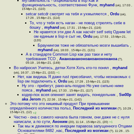
Мутабельность - опциональна в lisp Как и
функциональность, соответственно Функ
,
myhand
(ok), 17:03 ,
15-Мрт-21, (110)
setcar setcdr смотрят на тебя и ухмыляются
,
Ordu
(ok),
17:26 , 15-Мрт-21, (114)
То, что у тебя есть наган - не повод стрелять себе в
бошку
,
myhand
(ok), 17:31 , 15-Мрт-21, (116)
Не нравятся эти две А как насчёт setf setq Одним let
ом единым в lisp е сыт не
,
Ordu
(ok), 17:53 , 15-Мрт-21,
(120)
Браунингом тоже не обязательно мозги вышибать
,
myhand
(ok), 18:03 , 15-Мрт-21, (121)
А в стандарте Common Lisp как раз таки и нету
требования TCO
,
Ананоананоноаноанононаноа
(?),
05:19 , 16-Мрт-21, (149)
Во набросил Учитесь, детки Хотя Хоть кто-то понял
,
myhand
(ok), 16:37 , 15-Мрт-21, (102)
+1
Нет, как видишь Я даже rust присобачил, чтобы незнакомых с
lisp ом подключить к
,
Ordu
(ok), 17:28 , 15-Мрт-21, (115)
Ну это - прибегут, рано-аль-поздно Но уже сильно ниже
пояса
,
myhand
(ok), 17:33 , 15-Мрт-21, (117)
кодер-пох всея опеннет занят видать, понедельник
,
Sw00p
aka Jerom
(?), 22:36 , 15-Мрт-21, (142)
Это потому что это нишевый продукт При превышении
определённого количества польз
,
Последний из могикан
(?), 10:29 ,
15-Мрт-21, (12)
+2
Честно - она с самого начала была говном, они даже не с нуля
написали, а по сути
,
Аноним
(20), 11:14 , 15-Мрт-21, (20)
+1
Так мы ж движемся по инерции паравоза запущенного Отцами
Основателями 8482 ,нас
,
Последний из могикан
(?), 11:26 , 15-