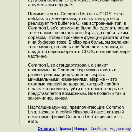
аргументами передаёт.
Помимо этого в Common Lisp есть CLOS, с его
defclass и дженериками, то есть там где elisp
реализует тип buffer на C, как встроенный тип, в
Common Lisp'е возможно было бы сделать ровно
то же самое, не вылезая из lisp'а, да ещё и таким
образом, чтобы строковые функции работали бы
и на буферах тоже. В elisp при большом желании
тоже можно, но лишь при большом желании, и
придётся переизобретать CLOS, по-крайней мере
частично.
Common Lisp стандартизован, а значит
программы на Common Lisp можно гонять в
разных реализациях Common Lisp'а с
минимальными изменениями. elisp же -- это
столлмановский вендорлок, который прибил
emacs к говнолиспу, уйти с которого теперь не
представляется возможным. Все попытки так и
закончились ничем.
Настоящие мужики, предпочитающие Common
Lisp, таскают с собой elisp'овый пакет, который
некоторые фишки Common Lisp'а привносит в
elisp.
Ответить
|
Правка
|
Наверх
|
Cообщить модератору