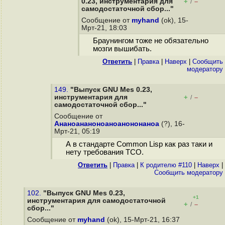
0.23, инструментария для
+
–
/
самодостаточной сбор..."
Сообщение от
myhand
(ok), 15-
Мрт-21, 18:03
Браунингом тоже не обязательно
мозги вышибать.
Ответить
|
Правка
|
Наверх
|
Cообщить
модератору
149.
"Выпуск GNU Mes 0.23,
инструментария для
+
–
/
самодостаточной сбор..."
Сообщение от
Ананоананоноаноанононаноа
(?), 16-
Мрт-21, 05:19
А в стандарте Common Lisp как раз таки и
нету требования TCO.
Ответить
|
Правка
|
К родителю #110
|
Наверх
|
Cообщить модератору
102.
"Выпуск GNU Mes 0.23,
+1
инструментария для самодостаточной
+
–
/
сбор..."
Сообщение от
myhand
(ok), 15-Мрт-21, 16:37