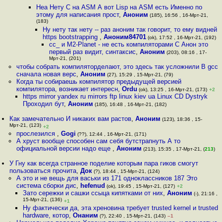
Неа Нету C на ASM А вот Lisp на ASM есть Именно по
этому для написания прост
,
Аноним
(185), 16:56 , 16-Мрт-21,
(183)
Ну нету так нету -- раз аноним так говорит, то ему видней
https bootstrapping
,
Аноним84701
(ok), 17:52 , 16-Мрт-21, (192)
cc_ и M2-Planet - не есть компиляторами C Анон это
первый раз видит, синтаксис
,
Аноним
(203), 08:16 , 17-
Мрт-21, (201)
чтобы собрать компиляторделают, это здесь так усложнили В gcc
сначала новая верс
,
Аноним
(27), 15:29 , 15-Мрт-21, (79)
Когда ты собираешь компилятор предыдущей версией
компилятора, возникает интересн
,
Ordu
(ok), 13:25 , 16-Мрт-21, (173)
+2
https mirror yandex ru mirrors ftp linux kiev ua Linux CD Dystryk
Проходил бут
,
Аноним
(185), 16:48 , 16-Мрт-21, (182)
Как замечательно И никаких вам растов
,
Аноним
(123), 18:36 , 15-
Мрт-21, (123)
+2
прослезился
,
Gogi
(??), 12:44 , 16-Мрт-21, (171)
А хруст вообще способен сам себя бутстрапнуть А то
официальной версии надо еще
,
Аноним
(213), 15:35 , 17-Мрт-21, (
213
)
У Гну как всегда странное поделие которым пара гиков смогут
пользоваться прочита
,
Док
(?), 18:44 , 15-Мрт-21, (124)
А это и не вещь для васьки из 171 одноклассников 187 Это
система сборки дис
,
hefenud
(ok), 19:45 , 15-Мрт-21, (127)
+2
Зато сережки и сашки ссыца кипятками от них
,
Аноним
(-), 21:16 ,
15-Мрт-21, (136)
+1
Ну фактически да, эта хреновина требует trusted kernel и trusted
hardware, котор
,
Онаним
(?), 22:40 , 15-Мрт-21, (143)
–1