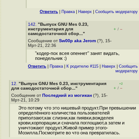
Ответить
|
Правка
|
Наверх
|
Cообщить модератору
142.
"Выпуск GNU Mes 0.23,
инструментария для
+
–
/
самодостаточной сбор..."
Сообщение от
Sw00p aka Jerom
(?), 15-
Мрт-21, 22:36
"кодер-пох всея опеннет" занят видать,
понедельник :)
Ответить
|
Правка
|
К родителю #115
|
Наверх
|
Cообщить
модератору
12.
"Выпуск GNU Mes 0.23, инструментария
+2
+
–
для самодостаточной сбор..."
/
Сообщение от
Последний из могикан
(?), 15-
Мрт-21, 10:29
Это потому что это нишевый продукт.При превышении
определённого количества пользователей
приползают,как слизни,как пиявки,вожделея
крови,корпорации,и сначала поглощают,а затем и
уничтожают продукт.Живой пример этого-
Мозилла.Посмотрите во что она превратилась.