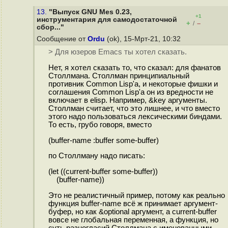
13.
"Выпуск GNU Mes 0.23,
+1
инструментария для самодостаточной
+
–
/
сбор..."
Сообщение от
Ordu
(ok), 15-Мрт-21, 10:32
> Для юзеров Emacs ты хотел сказать.
Нет, я хотел сказать то, что сказал: для фанатов
Столлмана. Столлман принципиальный
противник Common Lisp'а, и некоторые фишки и
соглашения Common Lisp'а он из вредности не
включает в elisp. Например, &key аргументы.
Столлман считает, что это лишнее, и что вместо
этого надо пользоваться лексическими биндами.
То есть, грубо говоря, вместо
(buffer-name :buffer some-buffer)
по Столлману надо писать:
(let ((current-buffer some-buffer))
(buffer-name))
Это не реалистичный пример, потому как реально
функция buffer-name всё ж принимает аргумент-
буфер, но как &optional аргумент, а current-buffer
вовсе не глобальная переменная, а функция, но
суть разногласий Столлмана с именованными