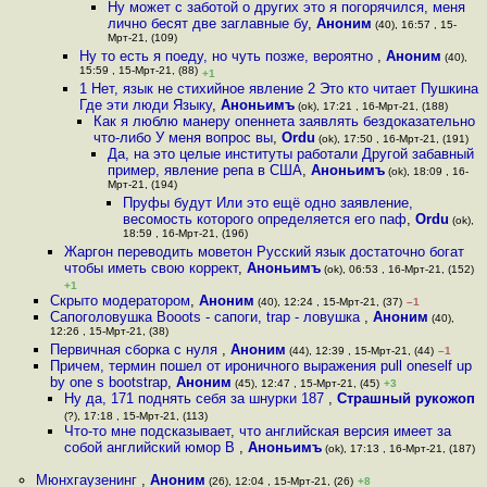
Ну может с заботой о других это я погорячился, меня
лично бесят две заглавные бу
,
Аноним
(40), 16:57 , 15-
Мрт-21, (109)
Ну то есть я поеду, но чуть позже, вероятно
,
Аноним
(40),
15:59 , 15-Мрт-21, (88)
+1
1 Нет, язык не стихийное явление 2 Это кто читает Пушкина
Где эти люди Языку
,
Аноньимъ
(ok), 17:21 , 16-Мрт-21, (188)
Как я люблю манеру опеннета заявлять бездоказательно
что-либо У меня вопрос вы
,
Ordu
(ok), 17:50 , 16-Мрт-21, (191)
Да, на это целые институты работали Другой забавный
пример, явление репа в США
,
Аноньимъ
(ok), 18:09 , 16-
Мрт-21, (194)
Пруфы будут Или это ещё одно заявление,
весомость которого определяется его паф
,
Ordu
(ok),
18:59 , 16-Мрт-21, (196)
Жаргон переводить моветон Русский язык достаточно богат
чтобы иметь свою коррект
,
Аноньимъ
(ok), 06:53 , 16-Мрт-21, (152)
+1
Скрыто модератором
,
Аноним
(40), 12:24 , 15-Мрт-21, (37)
–1
Сапоголовушка Booots - сапоги, trap - ловушка
,
Аноним
(40),
12:26 , 15-Мрт-21, (38)
Первичная сборка с нуля
,
Аноним
(44), 12:39 , 15-Мрт-21, (44)
–1
Причем, термин пошел от ироничного выражения pull oneself up
by one s bootstrap
,
Аноним
(45), 12:47 , 15-Мрт-21, (45)
+3
Ну да, 171 поднять себя за шнурки 187
,
Страшный рукожоп
(?), 17:18 , 15-Мрт-21, (113)
Что-то мне подсказывает, что английская версия имеет за
собой английский юмор В
,
Аноньимъ
(ok), 17:13 , 16-Мрт-21, (187)
Мюнхгаузенинг
,
Аноним
(26), 12:04 , 15-Мрт-21, (26)
+8