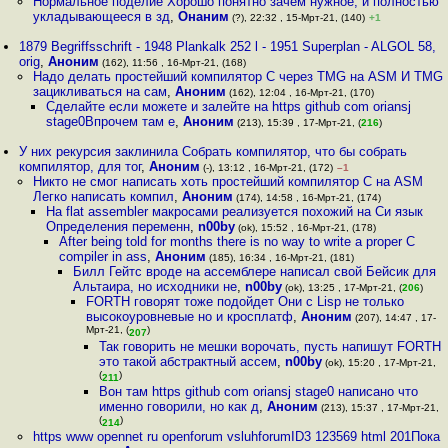
Нормальное поделие Хорошо понятно зачем нужное, и полностью
укладывающееся в зд
,
Онаним
(?), 22:32 , 15-Мрт-21, (140)
+1
1879 Begriffsschrift - 1948 Plankalk 252 l - 1951 Superplan - ALGOL 58,
orig
,
Аноним
(162), 11:56 , 16-Мрт-21, (168)
Надо делать простейший компилятор C через TMG на ASM И TMG
зацикливаться на сам
,
Аноним
(162), 12:04 , 16-Мрт-21, (170)
Сделайте если можете и залейте на https github com oriansj
stage0Впрочем там е
,
Аноним
(213), 15:39 , 17-Мрт-21, (
216
)
У них рекурсия заклинила Собрать компилятор, что бы собрать
компилятор, для тог
,
Аноним
(-), 13:12 , 16-Мрт-21, (172)
–1
Никто не смог написать хоть простейший компилятор C на ASM
Легко написать компил
,
Аноним
(174), 14:58 , 16-Мрт-21, (174)
На flat assembler макросами реализуется похожий на Си язык
Определения переменн
,
n00by
(ok), 15:52 , 16-Мрт-21, (178)
After being told for months there is no way to write a proper C
compiler in ass
,
Аноним
(185), 16:34 , 16-Мрт-21, (181)
Билл Гейтс вроде на ассемблере написал свой Бейсик для
Альтаира, но исходники не
,
n00by
(ok), 13:25 , 17-Мрт-21, (
206
)
FORTH говорят тоже подойдет Они с Lisp не только
высокоуровневые но и кросплатф
,
Аноним
(207), 14:47 , 17-
Мрт-21, (
)
207
Так говорить не мешки ворочать, пусть напишут FORTH
это такой абстрактный ассем
,
n00by
(ok), 15:20 , 17-Мрт-21,
(
)
211
Вон там https github com oriansj stage0 написано что
именно говорили, но как д
,
Аноним
(213), 15:37 , 17-Мрт-21,
(
)
214
https www opennet ru openforum vsluhforumID3 123569 html 201Пока