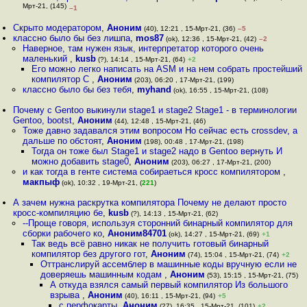
Мрт-21, (145)
–1
Скрыто модератором
,
Аноним
(40), 12:21 , 15-Мрт-21, (36)
–5
классно было бы без лишпа
,
mos87
(ok), 12:36 , 15-Мрт-21, (42)
–2
Наверное, там нужен язык, интерпретатор которого очень
маленький
,
kusb
(?), 14:14 , 15-Мрт-21, (64)
+2
Его можно легко написать на ASM и на нем собрать простейший
компилятор C
,
Аноним
(203), 06:20 , 17-Мрт-21, (199)
классно было бы без тебя
,
myhand
(ok), 16:55 , 15-Мрт-21, (108)
Почему с Gentoo выкинули stage1 и stage2 Stage1 - в терминологии
Gentoo, bootst
,
Аноним
(44), 12:48 , 15-Мрт-21, (46)
Тоже давно задавался этим вопросом Но сейчас есть crossdev, а
дальше по обстоят
,
Аноним
(198), 00:48 , 17-Мрт-21, (198)
Тогда он тоже был Stage1 и stage2 надо в Gentoo вернуть И
можно добавить stage0
,
Аноним
(203), 06:27 , 17-Мрт-21, (200)
и как тогда в генте система собираеться кросс компилятором
,
макпыф
(ok), 10:32 , 19-Мрт-21, (
221
)
А зачем нужна раскрутка компилятора Почему не делают просто
кросс-компиляцию бе
,
kusb
(?), 14:13 , 15-Мрт-21, (62)
--Проще говоря, используя сторонний бинарный компилятор для
сборки рабочего ко
,
Аноним84701
(ok), 14:27 , 15-Мрт-21, (69)
+1
Так ведь всё равно никак не получить готовый бинарный
компилятор без другого гот
,
Аноним
(74), 15:04 , 15-Мрт-21, (74)
+2
Оттранслируй ассемблер в машинные коды вручную если не
доверяешь машинным кодам
,
Аноним
(53), 15:15 , 15-Мрт-21, (75)
А откуда взялся самый первый компилятор Из большого
взрыва
,
Аноним
(40), 16:11 , 15-Мрт-21, (94)
+5
с перфокарты
,
Аноним
(27), 16:35 , 15-Мрт-21, (101)
+2