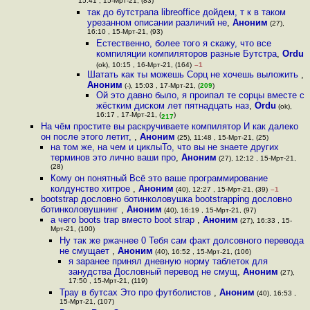
15:41 , 15-Мрт-21, (83)
так до бутстрапа libreoffice дойдем, т к в таком
урезанном описании различий не
,
Аноним
(27),
16:10 , 15-Мрт-21, (93)
Естественно, более того я скажу, что все
компиляции компиляторов разные Бутстра
,
Ordu
(ok), 10:15 , 16-Мрт-21, (164)
–1
Шатать как ты можешь Сорц не хочешь выложить
,
Аноним
(-), 15:03 , 17-Мрт-21, (
209
)
Ой это давно было, я проипал те сорцы вместе с
жёстким диском лет пятнадцать наз
,
Ordu
(ok),
16:17 , 17-Мрт-21, (
)
217
На чём простите вы раскручиваете компилятор И как далеко
он после этого летит,
,
Аноним
(25), 11:48 , 15-Мрт-21, (25)
на том же, на чем и циклыТо, что вы не знаете других
терминов это лично ваши про
,
Аноним
(27), 12:12 , 15-Мрт-21,
(28)
Кому он понятный Всё это ваше программирование
колдунство хитрое
,
Аноним
(40), 12:27 , 15-Мрт-21, (39)
–1
bootstrap дословно ботинколовушка bootstrapping дословно
ботинколовушнинг
,
Аноним
(40), 16:19 , 15-Мрт-21, (97)
а чего boots trap вместо boot strap
,
Аноним
(27), 16:33 , 15-
Мрт-21, (100)
Ну так же ржачнее 0 Тебя сам факт долсовного перевода
не смущает
,
Аноним
(40), 16:52 , 15-Мрт-21, (106)
я заранее принял дневную норму таблеток для
занудства Дословный перевод не смущ
,
Аноним
(27),
17:50 , 15-Мрт-21, (119)
Трау в бутсах Это про футболистов
,
Аноним
(40), 16:53 ,
15-Мрт-21, (107)