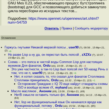
GNU Mes 0.23, обеспечивающего процесс бутстрэппинга
(bootstrap) для GCC и позволяющего добиться замкнутого
цикла пересборки из исходных текстов...
Подробнее:
https://www.opennet.ru/opennews/art.shtml?
num=54759
Ответить
|
Правка
|
Cообщить модератору
Оглавление
Горжусь гнутыми Никакой мерзкой попсы
,
user90
(?), 09:56 , 15-Мрт-21,
(2)
+6
Но разве Lisp а ну да, он перестал быть попсой
,
zXZXz
(?), 10:07 ,
15-Мрт-21, (4)
Схема -- это попса ж чистой воды Common Lisp для настоящих
мужиков Для фанатов
,
Ordu
(ok), 10:08 , 15-Мрт-21, (5)
–4
Это уже частности, а так-то Lisp был попсой лет 50 назад Речь о
том, что не п
,
user90
(?), 10:14 , 15-Мрт-21, (9)
+6
Нет, я хотел сказать то, что сказал для фанатов Столлмана
Столлман принципиаль
,
Ordu
(ok), 10:32 , 15-Мрт-21, (13)
+1
Осторожнее Граждане с IQ 70 еще найдут стандарты схемы
ISO и вообще всякие rX
,
myhand
(ok), 16:40 , 15-Мрт-21, (103)
Масло масляное
,
Аноним
(49), 13:06 , 15-Мрт-21, (49)
НетВ смысле оставить только фп
,
Аноним
(63), 14:13 , 15-Мрт-21,
(63)
Нет, lisp не функциональный язык Он начинался вроде как
функциональный, потому
,
Ordu
(ok), 15:54 , 15-Мрт-21, (85)