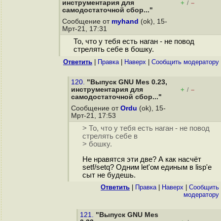
инструментария для
+
–
/
самодостаточной сбор..."
Сообщение от
myhand
(ok), 15-
Мрт-21, 17:31
То, что у тебя есть наган - не повод
стрелять себе в бошку.
Ответить
|
Правка
|
Наверх
|
Cообщить модератору
120.
"Выпуск GNU Mes 0.23,
инструментария для
+
–
/
самодостаточной сбор..."
Сообщение от
Ordu
(ok), 15-
Мрт-21, 17:53
> То, что у тебя есть наган - не повод
стрелять себе в
> бошку.
Не нравятся эти две? А как насчёт
setf/setq? Одним let'ом единым в lisp'е
сыт не будешь.
Ответить
|
Правка
|
Наверх
|
Cообщить
модератору
121.
"Выпуск GNU Mes