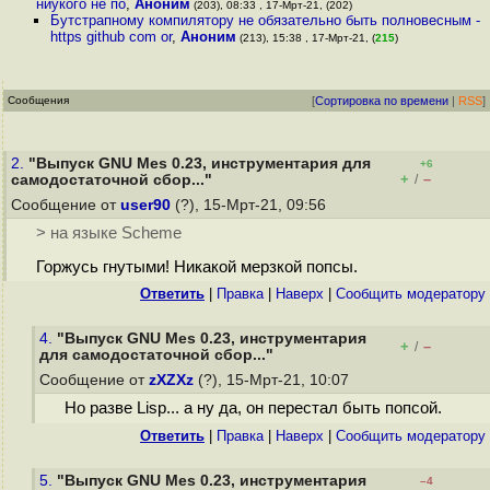
ниукого не по
,
Аноним
(203), 08:33 , 17-Мрт-21, (202)
Бутстрапному компилятору не обязательно быть полновесным -
https github com or
,
Аноним
(213), 15:38 , 17-Мрт-21, (
215
)
Сообщения
[
Сортировка по времени
|
RSS
]
2.
"Выпуск GNU Mes 0.23, инструментария для
+6
+
–
самодостаточной сбор..."
/
Сообщение от
user90
(?), 15-Мрт-21, 09:56
> на языке Scheme
Горжусь гнутыми! Никакой мерзкой попсы.
Ответить
|
Правка
|
Наверх
|
Cообщить модератору
4.
"Выпуск GNU Mes 0.23, инструментария
+
–
/
для самодостаточной сбор..."
Сообщение от
zXZXz
(?), 15-Мрт-21, 10:07
Но разве Lisp... а ну да, он перестал быть попсой.
Ответить
|
Правка
|
Наверх
|
Cообщить модератору
5.
"Выпуск GNU Mes 0.23, инструментария
–4