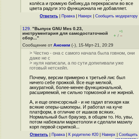
колёса и громкую бибику,да перекрасили во все
цвета радуги это функционала не добавляет.
Ответить
|
Правка
|
Наверх
|
Cообщить модератору
129.
"Выпуск GNU Mes 0.23,
+1
инструментария для самодостаточной
+
–
/
сбор..."
Сообщение от
Аноним
(-), 15-Мрт-21, 20:29
> Честно - она с самого начала была говном, они
даже не с
> нуля написали, а по сути допиливали уже
готовый нетскейп.
Почему, версии примерно к третьей лис был
ничего себе прожкой. Все еще мелкой,
аккуратной, более-менее функциональной,
расширяемой, не сильно тормозной и не жирной.
А, и еще опенсорсный - и не гадил втихаря как
всякие оперы-шмоперы. И работал на куче
платформ, в отличие от ишаков всяких.
Нормальный был браузер, в общем то. Но, увы,
потом набежали маркетологи и сделали мазилу
корп первой скрипкой...
Ответить
|
Правка
|
К родителю #20
|
Наверх
|
Cообщить