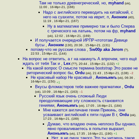
Там не только древнегреческий, но
,
myhand
(ok),
11:00 , 16-Мрт-21, (166)
Надо с английского переводить на китайский, с
него на суахили, потом на иврит, п
,
Аноним
(40),
11:19 , 16-Мрт-21, (167)
Ну в математике примерно так и было Сперва
с греческого на латынь, потом на фр
,
myhand
(ok), 12:02 , 16-Мрт-21, (169)
И получается очередной ИРПР-чтототам Девице
бусы
,
Аноним
(130), 20:36 , 15-Мрт-21, (131)
потому-что не русские слова
,
Sw00p aka Jerom
(?),
22:53 , 15-Мрт-21, (144)
На вопрос не ответить, а г на накинуть А впрочем, чего ещё
ждать от тебя Так и
,
Lex
(??), 20:44 , 15-Мрт-21, (132)
+2
На какой вопрос О смысле термина bootstrap Это разве не
риторический вопрос бы
,
Ordu
(ok), 21:43 , 15-Мрт-21, (138)
–2
Не красивый набор Не красивый
,
Аноньимъ
(ok), 06:36 ,
16-Мрт-21, (150)
+1
Вкусы фломастеров тебе важнее прагматики
,
Ordu
(ok), 10:09 , 16-Мрт-21, (163)
–1
Русский язык очень сложный Люди
преодолевающие эту сложность становятся
гениями
,
Аноньимъ
(ok), 17:05 , 16-Мрт-21, (184)
Мне кажется англичане гении Прикинь, они
усваивают английский к пяти годам В г
,
Ordu
(ok),
17:23 , 16-Мрт-21, (189)
Думаю, что владею очень неплохо Вы однако,
явно проваливаетесь в попытке выразит
,
Аноньимъ
(ok), 17:35 , 16-Мрт-21, (190)
+1
Нет, я не пишу такого Это ты читаешь такое