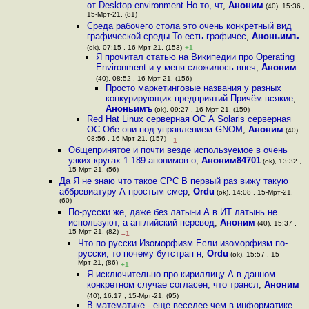
от Desktop environment Но то, чт
,
Аноним
(40), 15:36 ,
15-Мрт-21, (81)
Среда рабочего стола это очень конкретный вид
графической среды То есть графичес
,
Аноньимъ
(ok), 07:15 , 16-Мрт-21, (153)
+1
Я прочитал статью на Википедии про Operating
Environment и у меня сложилось впеч
,
Аноним
(40), 08:52 , 16-Мрт-21, (156)
Просто маркетинговые названия у разных
конкурирующих предприятий Причём всякие
,
Аноньимъ
(ok), 09:27 , 16-Мрт-21, (159)
Red Hat Linux серверная ОС А Solaris серверная
ОС Обе они под управлением GNOM
,
Аноним
(40),
08:56 , 16-Мрт-21, (157)
–1
Общепринятое и почти везде используемое в очень
узких кругах 1 189 анонимов о
,
Аноним84701
(ok), 13:32 ,
15-Мрт-21, (56)
Да Я не знаю что такое CPC В первый раз вижу такую
аббревиатуру А простым смер
,
Ordu
(ok), 14:08 , 15-Мрт-21,
(60)
По-русски же, даже без латыни А в ИТ латынь не
используют, а английский перевод
,
Аноним
(40), 15:37 ,
15-Мрт-21, (82)
–1
Что по русски Изоморфизм Если изоморфизм по-
русски, то почему бутстрап н
,
Ordu
(ok), 15:57 , 15-
Мрт-21, (86)
+1
Я исключительно про кириллицу А в данном
конкретном случае согласен, что трансл
,
Аноним
(40), 16:17 , 15-Мрт-21, (95)
В математике - еще веселее чем в информатике