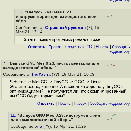
модератору
112.
"Выпуск GNU Mes 0.23,
инструментария для самодостаточной
+
–
/
сбор..."
Сообщение от
Страшный рукожоп
(?), 15-
Мрт-21, 17:14
Кстати, языки программирования тоже!
Ответить
|
Правка
|
К родителю #12
|
Наверх
|
Cообщить
модератору
7.
"Выпуск GNU Mes 0.23, инструментария для
+
–
/
самодостаточной сбор..."
Сообщение от
InuYasha
(??), 15-Мрт-21, 10:09
Scheme -> MesCC -> TinyCC -> GCC -> Linux
Это интересно, конечно. А насколько хорошо у TinyCC с
оптимизациями? Не получится ли что скомпилированный
им GCC будет тормозным?
Ответить
|
Правка
|
Наверх
|
Cообщить модератору
11.
"Выпуск GNU Mes 0.23, инструментария
+7
+
–
для самодостаточной сбор..."
/
Сообщение от
a
(??), 15-Мрт-21, 10:25