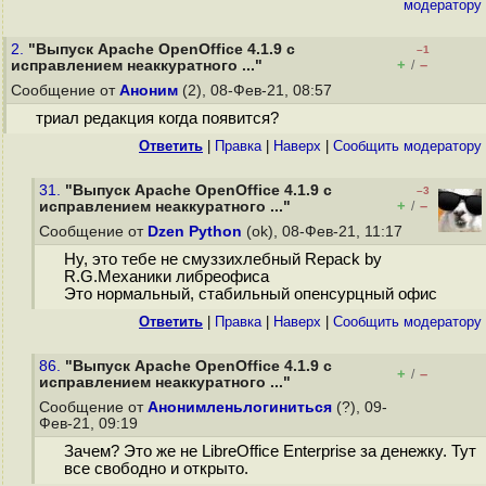
модератору
2.
"Выпуск Apache OpenOffice 4.1.9 с
–1
+
–
исправлением неаккуратного ..."
/
Сообщение от
Аноним
(2), 08-Фев-21, 08:57
триал редакция когда появится?
Ответить
|
Правка
|
Наверх
|
Cообщить модератору
31.
"Выпуск Apache OpenOffice 4.1.9 с
–3
+
–
исправлением неаккуратного ..."
/
Сообщение от
Dzen Python
(ok), 08-Фев-21, 11:17
Ну, это тебе не смуззихлебный Repack by
R.G.Механики либреофиса
Это нормальный, стабильный опенсурцный офис
Ответить
|
Правка
|
Наверх
|
Cообщить модератору
86.
"Выпуск Apache OpenOffice 4.1.9 с
+
–
/
исправлением неаккуратного ..."
Сообщение от
Анонимленьлогиниться
(?), 09-
Фев-21, 09:19
Зачем? Это же не LibreOffice Enterprise за денежку. Тут
все свободно и открыто.