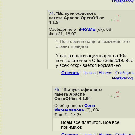
модератору
74.
"Выпуск офисного
–2
пакета Apache OpenOffice
+
–
/
4.1.9"
Сообщение от
iFRAME
(ok), 08-
Фев-21, 18:07
> Повторяй почаще и возможно это
станет правдой
У нас в организации шарик на 10к
пользователей и Office 365/2019. Все
у всех открывается нормально.
Ответить
|
Правка
|
Наверх
|
Cообщить
модератору
75.
"Выпуск офисного
–1
пакета Apache
+
–
/
OpenOffice 4.1.9"
Сообщение от
Соня
Мармеладова
(?), 08-
Фев-21, 18:26
Всем всё платится. Все всё
понимают.
Ответить
|
Правка
|
Наверх
|
Cообщить