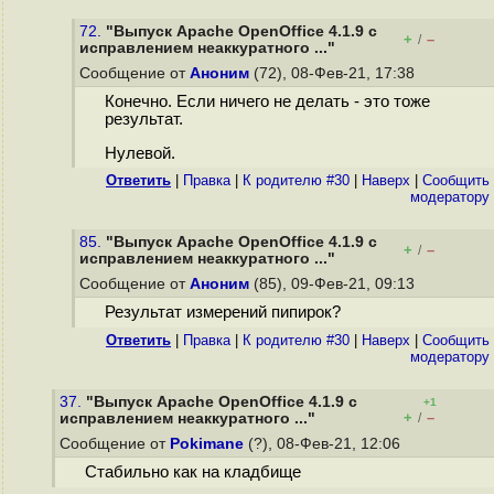
72.
"Выпуск Apache OpenOffice 4.1.9 с
+
–
/
исправлением неаккуратного ..."
Сообщение от
Аноним
(72), 08-Фев-21, 17:38
Конечно. Если ничего не делать - это тоже
результат.
Нулевой.
Ответить
|
Правка
|
К родителю #30
|
Наверх
|
Cообщить
модератору
85.
"Выпуск Apache OpenOffice 4.1.9 с
+
–
/
исправлением неаккуратного ..."
Сообщение от
Аноним
(85), 09-Фев-21, 09:13
Результат измерений пипирок?
Ответить
|
Правка
|
К родителю #30
|
Наверх
|
Cообщить
модератору
37.
"Выпуск Apache OpenOffice 4.1.9 с
+1
+
–
исправлением неаккуратного ..."
/
Сообщение от
Pokimane
(?), 08-Фев-21, 12:06
Стабильно как на кладбище