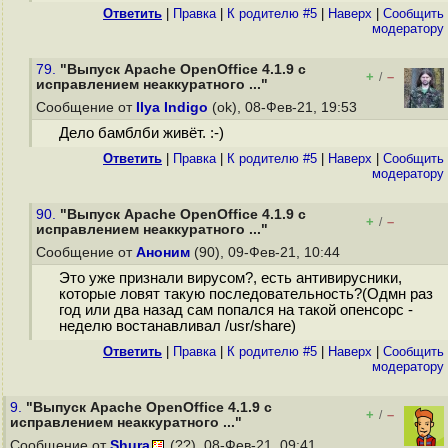
Ответить
|
Правка
|
К родителю #5
|
Наверх
|
Cообщить
модератору
79.
"Выпуск Apache OpenOffice 4.1.9 с
+
–
/
исправлением неаккуратного ..."
Сообщение от
Ilya Indigo
(ok), 08-Фев-21, 19:53
Дело бамблби живёт. :-)
Ответить
|
Правка
|
К родителю #5
|
Наверх
|
Cообщить
модератору
90.
"Выпуск Apache OpenOffice 4.1.9 с
+
–
/
исправлением неаккуратного ..."
Сообщение от
Аноним
(90), 09-Фев-21, 10:44
Это уже признали вирусом?, есть антивирусники,
которые ловят такую последовательность?(Одмн раз
год или два назад сам попался на такой опенсорс -
неделю востанавливал /usr/share)
Ответить
|
Правка
|
К родителю #5
|
Наверх
|
Cообщить
модератору
9.
"Выпуск Apache OpenOffice 4.1.9 с
+
–
/
исправлением неаккуратного ..."
Сообщение от
Shura
(??), 08-Фев-21, 09:41