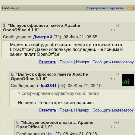
Сообщения
[
Сортировка по времени
|
RSS
]
1.
"Выпуск офисного пакета Apache
+6
+
–
OpenOffice 4.1.9"
/
Сообщение от
Дмитрий
(??), 08-Фев-21, 08:55
Может кто-нибудь объяснить, чем этот отличается от
LibraOffice? Давно использую последний. Не понимаю
зачем пилят OpenOffice.
Ответить
|
Правка
|
Наверх
|
Cообщить модератору
6.
"Выпуск офисного пакета Apache
+7
+
–
OpenOffice 4.1.9"
/
Сообщение от
kai3341
(ok), 08-Фев-21, 09:10
> сформирован корректирующий релиз
Не пилят. Только косяки исправляют
Ответить
|
Правка
|
Наверх
|
Cообщить модератору
8.
"Выпуск офисного пакета Apache
+19
+
–
OpenOffice 4.1.9"
/
Сообщение от
Че_
(?), 08-Фев-21, 09:28