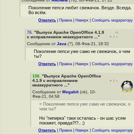
Сообщение от
Аноним
(70), 08-Фев-21, 17:22
Поколение пепси любит свежачок. Везде. Всегда.
Во всём.
Ответить
|
Правка
|
Наверх
|
Cообщить модератору
76.
"Выпуск Apache OpenOffice 4.1.9
+1
+
–
с исправлением неаккуратного ..."
/
Сообщение от
Java
(?), 08-Фев-21, 18:32
Поколение пепси уже само не свежачок, о чем
ты?
Ответить
|
Правка
|
Наверх
|
Cообщить модератору
106
.
"Выпуск Apache OpenOffice
4.1.9 с исправлением
+
–
/
неаккуратного ..."
Сообщение от
Megabit
(ok), 10-
Фев-21, 04:58
> Поколение пепси уже само не свежачок, о
чем ты?
Но "пипирка" таки осталась - он шас усем
покажет, правда?!?.. ;)
Ответить
|
Правка
|
Наверх
|
Cообщить модератору