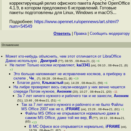
корректирующий релиз офисного пакета Apache OpenOffice
4.1.9, в котором предложено 6 исправлений. Готовые
пакеты подготовлены для Linux, Windows и macOS...
Подробнее:
https://www.opennet.ru/opennews/art.shtml?
num=54549
Ответить
|
Правка
|
Cообщить модератору
Оглавление
Может кто-нибудь объяснить, чем этот отличается от LibraOffice
Давно использую
,
Дмитрий
(??), 08:55 , 08-Фев-21, (1)
+6
Не пилят Только косяки исправляют
,
kai3341
(ok), 09:10 , 08-Фев-21, (6)
+7
Это больше напоминает не исправление косяков, а приборку в
склепе
,
Че_
(?), 09:28 , 08-Фев-21, (8)
+19
Благое дело
,
Клыкастый
(ok), 14:28 , 08-Фев-21, (56)
+6
На либре проверяют весь смузи-новодел у них вечно чешется
спереди Потом нужное
,
Аноним
(20), 10:27 , 08-Фев-21, (20)
–11
За 7 лет ничего нужного и рабочего так и не занесли
,
Аноним
(51), 13:46 , 08-Фев-21, (51)
+6
Так за 7 лет ничего нужного и рабочего и не было Файлы
MS Office 2007 как не о
,
iFRAME
(ok), 15:26 , 08-Фев-21, (61)
+1
Файлы MS Office не открываются нормально даже в
самом MS Office, даже той же вер
,
Я
(??), 16:13 , 08-Фев-21,
(65)
+13
В МС Офисе все открывается нормально
,
iFRAME
(ok),
16:59 , 08-Фев-21, (67)