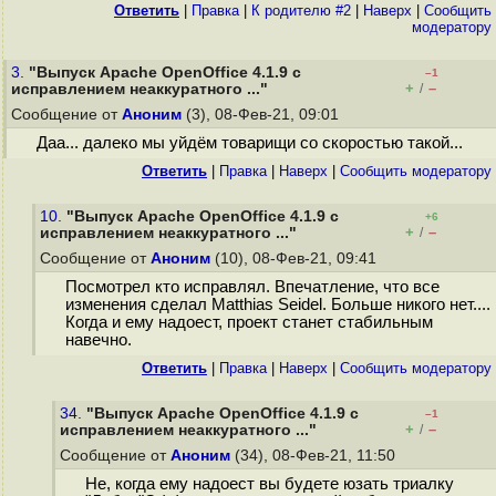
Ответить
|
Правка
|
К родителю #2
|
Наверх
|
Cообщить
модератору
3.
"Выпуск Apache OpenOffice 4.1.9 с
–1
+
–
исправлением неаккуратного ..."
/
Сообщение от
Аноним
(3), 08-Фев-21, 09:01
Даа... далеко мы уйдём товарищи со скоростью такой...
Ответить
|
Правка
|
Наверх
|
Cообщить модератору
10.
"Выпуск Apache OpenOffice 4.1.9 с
+6
+
–
исправлением неаккуратного ..."
/
Сообщение от
Аноним
(10), 08-Фев-21, 09:41
Посмотрел кто исправлял. Впечатление, что все
изменения сделал Matthias Seidel. Больше никого нет....
Когда и ему надоест, проект станет стабильным
навечно.
Ответить
|
Правка
|
Наверх
|
Cообщить модератору
34.
"Выпуск Apache OpenOffice 4.1.9 с
–1
+
–
исправлением неаккуратного ..."
/
Сообщение от
Аноним
(34), 08-Фев-21, 11:50
Не, когда ему надоест вы будете юзать триалку