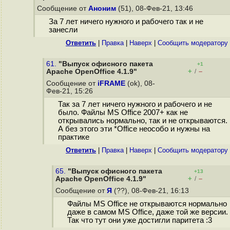
Сообщение от
Аноним
(51), 08-Фев-21, 13:46
За 7 лет ничего нужного и рабочего так и не
занесли
Ответить
|
Правка
|
Наверх
|
Cообщить модератору
61.
"Выпуск офисного пакета
+1
+
–
Apache OpenOffice 4.1.9"
/
Сообщение от
iFRAME
(ok), 08-
Фев-21, 15:26
Так за 7 лет ничего нужного и рабочего и не
было. Файлы MS Office 2007+ как не
открывались нормально, так и не открываются.
А без этого эти *Office неособо и нужны на
практике
Ответить
|
Правка
|
Наверх
|
Cообщить модератору
65.
"Выпуск офисного пакета
+13
+
–
Apache OpenOffice 4.1.9"
/
Сообщение от
Я
(??), 08-Фев-21, 16:13
Файлы MS Office не открываются нормально
даже в самом MS Office, даже той же версии.
Так что тут они уже достигли паритета :3