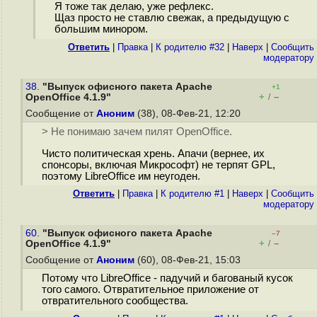
Я тоже так делаю, уже рефлекс.
Щаз просто не ставлю свежак, а предыдущую с
большим минором.
Ответить
|
Правка
|
К родителю #32
|
Наверх
|
Cообщить
модератору
38.
"Выпуск офисного пакета Apache
+1
+
–
OpenOffice 4.1.9"
/
Сообщение от
Аноним
(38), 08-Фев-21, 12:20
> Не понимаю зачем пилят OpenOffice.
Чисто политическая хрень. Апачи (вернее, их
спонсоры, включая Микрософт) не терпят GPL,
поэтому LibreOffice им неугоден.
Ответить
|
Правка
|
К родителю #1
|
Наверх
|
Cообщить
модератору
60.
"Выпуск офисного пакета Apache
–7
+
–
OpenOffice 4.1.9"
/
Сообщение от
Аноним
(60), 08-Фев-21, 15:03
Потому что LibreOffice - падучий и багованый кусок
того самого. Отвратительное приложение от
отвратительного сообщества.