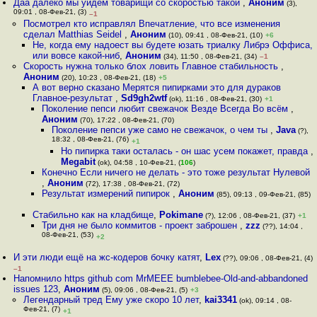
Даа далеко мы уйдём товарищи со скоростью такой
,
Аноним
(3),
09:01 , 08-Фев-21, (3)
–1
Посмотрел кто исправлял Впечатление, что все изменения
сделал Matthias Seidel
,
Аноним
(10), 09:41 , 08-Фев-21, (10)
+6
Не, когда ему надоест вы будете юзать триалку Либрэ Оффиса,
или вовсе какой-ниб
,
Аноним
(34), 11:50 , 08-Фев-21, (34)
–1
Скорость нужна только блох ловить Главное стабильность
,
Аноним
(20), 10:23 , 08-Фев-21, (18)
+5
А вот верно сказано Мерятся пипирками это для дураков
Главное-результат
,
Sd9gh2wtf
(ok), 11:16 , 08-Фев-21, (30)
+1
Поколение пепси любит свежачок Везде Всегда Во всём
,
Аноним
(70), 17:22 , 08-Фев-21, (70)
Поколение пепси уже само не свежачок, о чем ты
,
Java
(?),
18:32 , 08-Фев-21, (76)
+1
Но пипирка таки осталась - он шас усем покажет, правда
,
Megabit
(ok), 04:58 , 10-Фев-21, (
106
)
Конечно Если ничего не делать - это тоже результат Нулевой
,
Аноним
(72), 17:38 , 08-Фев-21, (72)
Результат измерений пипирок
,
Аноним
(85), 09:13 , 09-Фев-21, (85)
Стабильно как на кладбище
,
Pokimane
(?), 12:06 , 08-Фев-21, (37)
+1
Три дня не было коммитов - проект заброшен
,
zzz
(??), 14:04 ,
08-Фев-21, (53)
+2
И эти люди ещё на жс-кодеров бочку катят
,
Lex
(??), 09:06 , 08-Фев-21, (4)
–1
Напомнило https github com MrMEEE bumblebee-Old-and-abbandoned
issues 123
,
Аноним
(5), 09:06 , 08-Фев-21, (5)
+3
Легендарный тред Ему уже скоро 10 лет
,
kai3341
(ok), 09:14 , 08-
Фев-21, (7)
+1