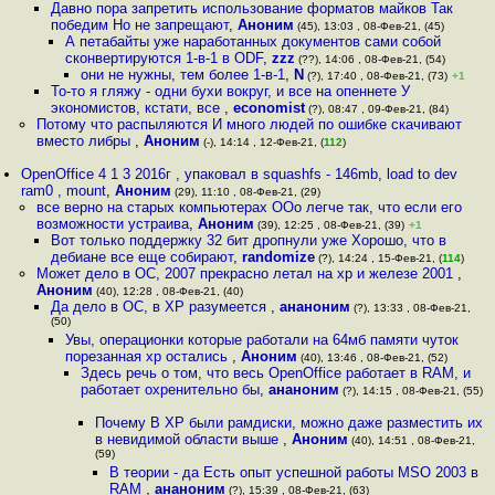
Давно пора запретить использование форматов майков Так
победим Но не запрещают
,
Аноним
(45), 13:03 , 08-Фев-21, (45)
А петабайты уже наработанных документов сами собой
сконвертируются 1-в-1 в ODF
,
zzz
(??), 14:06 , 08-Фев-21, (54)
они не нужны, тем более 1-в-1
,
N
(?), 17:40 , 08-Фев-21, (73)
+1
То-то я гляжу - одни бухи вокруг, и все на опеннете У
экономистов, кстати, все
,
economist
(?), 08:47 , 09-Фев-21, (84)
Потому что распыляются И много людей по ошибке скачивают
вместо либры
,
Аноним
(-), 14:14 , 12-Фев-21, (
112
)
OpenOffice 4 1 3 2016г , упаковал в squashfs - 146mb, load to dev
ram0 , mount
,
Аноним
(29), 11:10 , 08-Фев-21, (29)
все верно на старых компьютерах ООо легче так, что если его
возможности устраива
,
Аноним
(39), 12:25 , 08-Фев-21, (39)
+1
Вот только поддержку 32 бит дропнули уже Хорошо, что в
дебиане все еще собирают
,
randomize
(?), 14:24 , 15-Фев-21, (
114
)
Может дело в ОС, 2007 прекрасно летал на xp и железе 2001
,
Аноним
(40), 12:28 , 08-Фев-21, (40)
Да дело в ОС, в XP разумеется
,
ананоним
(?), 13:33 , 08-Фев-21,
(50)
Увы, операционки которые работали на 64мб памяти чуток
порезанная xp остались
,
Аноним
(40), 13:46 , 08-Фев-21, (52)
Здесь речь о том, что весь OpenOffice работает в RAM, и
работает охренительно бы
,
ананоним
(?), 14:15 , 08-Фев-21, (55)
Почему В XP были рамдиски, можно даже разместить их
в невидимой области выше
,
Аноним
(40), 14:51 , 08-Фев-21,
(59)
В теории - да Есть опыт успешной работы MSO 2003 в
RAM
,
ананоним
(?), 15:39 , 08-Фев-21, (63)