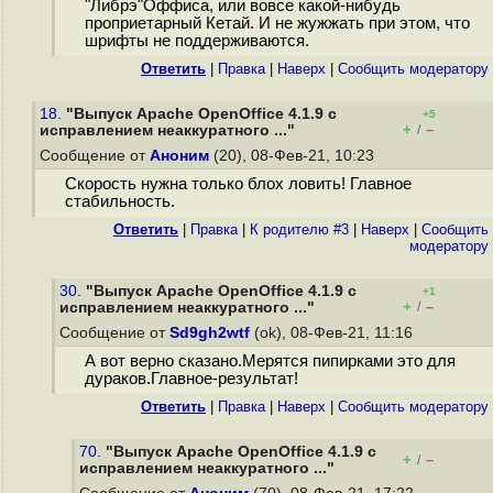
"Либрэ"Оффиса, или вовсе какой-нибудь
проприетарный Кетай. И не жужжать при этом, что
шрифты не поддерживаются.
Ответить
|
Правка
|
Наверх
|
Cообщить модератору
18.
"Выпуск Apache OpenOffice 4.1.9 с
+5
+
–
исправлением неаккуратного ..."
/
Сообщение от
Аноним
(20), 08-Фев-21, 10:23
Скорость нужна только блох ловить! Главное
стабильность.
Ответить
|
Правка
|
К родителю #3
|
Наверх
|
Cообщить
модератору
30.
"Выпуск Apache OpenOffice 4.1.9 с
+1
+
–
исправлением неаккуратного ..."
/
Сообщение от
Sd9gh2wtf
(ok), 08-Фев-21, 11:16
А вот верно сказано.Мерятся пипирками это для
дураков.Главное-результат!
Ответить
|
Правка
|
Наверх
|
Cообщить модератору
70.
"Выпуск Apache OpenOffice 4.1.9 с
+
–
/
исправлением неаккуратного ..."