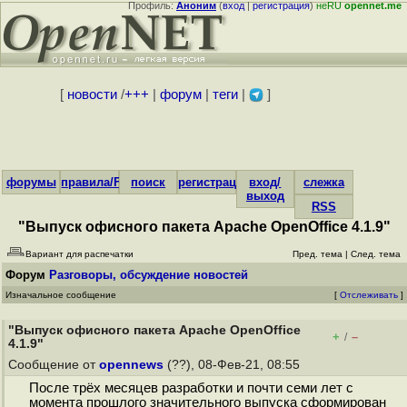
Профиль:
Аноним
(
вход
|
регистрация
)
неRU
opennet.me
[
новости
/
+++
|
форум
|
теги
|
]
форумы
правила/FAQ
поиск
регистрация
вход/
слежка
выход
RSS
"Выпуск офисного пакета Apache OpenOffice 4.1.9"
Вариант для распечатки
Пред. тема
|
След. тема
Форум
Разговоры, обсуждение новостей
Изначальное сообщение
[
Отслеживать
]
"Выпуск офисного пакета Apache OpenOffice
+
–
/
4.1.9"
Сообщение от
opennews
(??), 08-Фев-21, 08:55
После трёх месяцев разработки и почти семи лет с
момента прошлого значительного выпуска сформирован