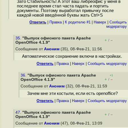
Зато Стабильность! А этот ваш либреофис у меня в
последнее время стал часта падать и портить
документы. Поэтому выработал привычку после
каждой новой введённой буквы жать Ctrl+S
Ответить
|
Правка
|
К родителю #1
|
Наверх
|
Cообщить
модератору
35.
"Выпуск офисного пакета Apache
+
–
/
OpenOffice 4.1.9"
Сообщение от
Аноним
(35), 08-Фев-21, 11:56
Автоматическое сохранение включи в настройках.
Ответить
|
Правка
|
Наверх
|
Cообщить модератору
36.
"Выпуск офисного пакета Apache
+1
+
–
OpenOffice 4.1.9"
/
Сообщение от
Аноним
(32), 08-Фев-21, 11:59
Зачем мне эти костыли, если есть openoffice?
Ответить
|
Правка
|
Наверх
|
Cообщить модератору
47.
"Выпуск офисного пакета Apache
+
–
/
OpenOffice 4.1.9"
Сообщение от
Аноним
(47), 08-Фев-21, 13:09