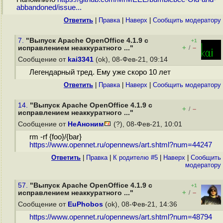
abbandoned/issue...
Ответить
|
Правка
|
Наверх
|
Cообщить модератору
7.
"Выпуск Apache OpenOffice 4.1.9 с
+1
+
–
исправлением неаккуратного ..."
/
Сообщение от
kai3341
(ok), 08-Фев-21, 09:14
Легендарный тред. Ему уже скоро 10 лет
Ответить
|
Правка
|
Наверх
|
Cообщить модератору
14.
"Выпуск Apache OpenOffice 4.1.9 с
+
–
/
исправлением неаккуратного ..."
Сообщение от
НеАноним
(?), 08-Фев-21, 10:01
rm -rf {foo}/{bar}
https://www.opennet.ru/opennews/art.shtml?num=44247
Ответить
|
Правка
|
К родителю #5
|
Наверх
|
Cообщить
модератору
57.
"Выпуск Apache OpenOffice 4.1.9 с
+1
+
–
исправлением неаккуратного ..."
/
Сообщение от
EuPhobos
(ok), 08-Фев-21, 14:36
https://www.opennet.ru/opennews/art.shtml?num=48794