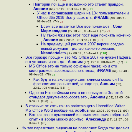
–6
Повторяй почаще и возможно это станет правдой
,
Аноним
(68), 17:19 , 08-Фев-21, (68)
+1
У нас в организации шарик на 10к пользователей и
Office 365 2019 Все у всех отк
,
iFRAME
(ok), 18:07 ,
08-Фев-21, (74)
–2
Всем всё платится Все всё понимают
,
Соня
Мармеладова
(?), 18:26 , 08-Фев-21, (75)
–1
Ну такой лжи как этот пост ещё поискать конечно
,
Аноним
(80), 20:26 , 08-Фев-21, (80)
–1
На предыдущей работе в 2007 версии создаю
новый документ, делаю какие-то элемен
,
Neandertalets
(ok), 09:37 , 10-Фев-21, (
110
)
Всё гораздо проще -- это MS Office 2007 не нужен Нафига
его устанавливать да
,
Аноним
(77), 19:19 , 08-Фев-21, (77)
+2
MS Office это не только офисный пакет, но и сто
килограммов высококлассного меха
,
iFRAME
(ok), 19:48 ,
08-Фев-21, (78)
+1
Как будто на эксчандже свет клином сошелся На
фре хостиле раньше всё, и надо пр
,
Аноним
(83),
23:11 , 08-Фев-21, (83)
–1
Одно но Его файлами никто не пользуется Золотой
стандарт документооборота это
,
Аноним
(103), 17:05 , 09-
Фев-21, (103)
–1
В отличие от хоть как-то работающего Libreoffice Writer
MS Office Word вообще ни
,
adolfus
(ok), 13:08 , 09-Фев-21, (97)
Вот как раз с нумерацией и сприсками прямо обратный
опыт - в ворде можно добитьс
,
Александр
(??), 13:57 , 09-
Фев-21, (98)
Ну так паразитная лицензия не позволяет Когда так делают