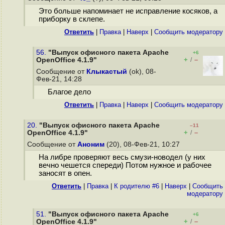
Это больше напоминает не исправление косяков, а
приборку в склепе.
Ответить
|
Правка
|
Наверх
|
Cообщить модератору
56.
"Выпуск офисного пакета Apache
+6
+
–
OpenOffice 4.1.9"
/
Сообщение от
Клыкастый
(ok), 08-
Фев-21, 14:28
Благое дело
Ответить
|
Правка
|
Наверх
|
Cообщить модератору
20.
"Выпуск офисного пакета Apache
–11
+
–
OpenOffice 4.1.9"
/
Сообщение от
Аноним
(20), 08-Фев-21, 10:27
На либре проверяют весь смузи-новодел (у них
вечно чешется спереди) Потом нужное и рабочее
заносят в опен.
Ответить
|
Правка
|
К родителю #6
|
Наверх
|
Cообщить
модератору
51.
"Выпуск офисного пакета Apache
+6
+
–
OpenOffice 4.1.9"
/