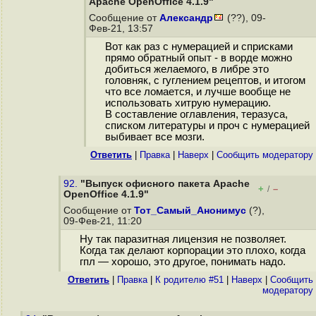
Apache OpenOffice 4.1.9"
Сообщение от
Александр
(??), 09-
Фев-21, 13:57
Вот как раз с нумерацией и сприсками
прямо обратный опыт - в ворде можно
добиться желаемого, в либре это
головняк, с гуглением рецептов, и итогом
что все ломается, и лучше вообще не
использовать хитрую нумерацию.
В составление оглавления, теразуса,
списком литературы и проч с нумерацией
выбивает все мозги.
Ответить
|
Правка
|
Наверх
|
Cообщить модератору
92.
"Выпуск офисного пакета Apache
+
–
/
OpenOffice 4.1.9"
Сообщение от
Тот_Самый_Анонимус
(?),
09-Фев-21, 11:20
Ну так паразитная лицензия не позволяет.
Когда так делают корпорации это плохо, когда
гпл — хорошо, это другое, понимать надо.
Ответить
|
Правка
|
К родителю #51
|
Наверх
|
Cообщить
модератору