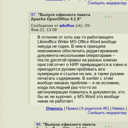
Cообщить модератору
97.
"Выпуск офисного пакета
+
–
/
Apache OpenOffice 4.1.9"
Сообщение от
adolfus
(ok), 09-
Фев-21, 13:08
В отличие от хоть как-то работающего
Libreoffice Writer MS Office Word вообще
никуда не годен. В нем в принципе
невозможно обеспечить редактирование
документа несколькими операторами --
после десятой правки на разных компах
простой отчет о НИР превращается в говно и
приходится руками пробивать все
нумерации и ссылки на них, а также руками
печатать содержание. В swriter с этим
вообще никаких проблем -- я не вспомню,
когда последний раз что-то из
автонумерации ломалось в документах, кто
бы их не курочил. у MS Word это вообще
никак не работает.
Ответить
|
Правка
|
К родителю #61
|
Наверх
|
Cообщить модератору
98.
"Выпуск офисного пакета
+
–
/