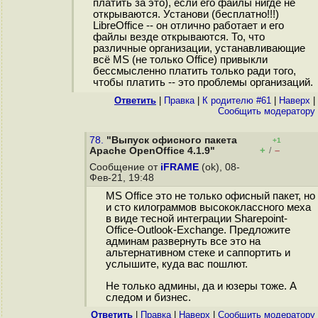
платить за это), если его файлы нигде не
открываются. Установи (бесплатно!!!)
LibreOffice -- он отлично работает и его
файлы везде открываются. То, что
различные организации, устанавливающие
всё MS (не только Office) привыкли
бессмысленно платить только ради того,
чтобы платить -- это проблемы организаций.
Ответить
|
Правка
|
К родителю #61
|
Наверх
|
Cообщить модератору
78.
"Выпуск офисного пакета
+1
+
–
Apache OpenOffice 4.1.9"
/
Сообщение от
iFRAME
(ok), 08-
Фев-21, 19:48
MS Office это не только офисный пакет, но
и сто килограммов высококлассного меха
в виде тесной интеграции Sharepoint-
Office-Outlook-Exchange. Предложите
админам развернуть все это на
альтернативном стеке и саппортить и
услышите, куда вас пошлют.
Не только админы, да и юзеры тоже. А
следом и бизнес.
Ответить
|
Правка
|
Наверх
|
Cообщить модератору