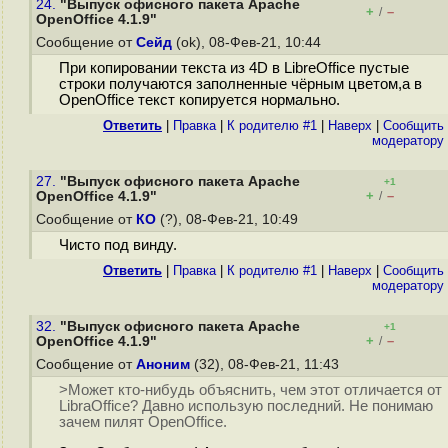
24.
"Выпуск офисного пакета Apache
+
–
/
OpenOffice 4.1.9"
Сообщение от
Сейд
(ok), 08-Фев-21, 10:44
При копировании текста из 4D в LibreOffice пустые
строки получаются заполненные чёрным цветом,а в
OpenOffice текст копируется нормально.
Ответить
|
Правка
|
К родителю #1
|
Наверх
|
Cообщить
модератору
27.
"Выпуск офисного пакета Apache
+1
+
–
OpenOffice 4.1.9"
/
Сообщение от
КО
(?), 08-Фев-21, 10:49
Чисто под винду.
Ответить
|
Правка
|
К родителю #1
|
Наверх
|
Cообщить
модератору
32.
"Выпуск офисного пакета Apache
+1
+
–
OpenOffice 4.1.9"
/
Сообщение от
Аноним
(32), 08-Фев-21, 11:43
>Может кто-нибудь объяснить, чем этот отличается от
LibraOffice? Давно использую последний. Не понимаю
зачем пилят OpenOffice.