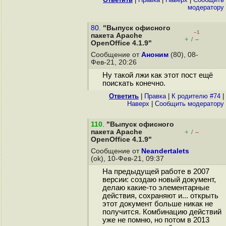
модератору
80.
"Выпуск офисного
–1
пакета Apache
+
–
/
OpenOffice 4.1.9"
Сообщение от
Аноним
(80), 08-
Фев-21, 20:26
Ну такой лжи как этот пост ещё
поискать конечно.
Ответить
|
Правка
|
К родителю #74
|
Наверх
|
Cообщить модератору
110
.
"Выпуск офисного
пакета Apache
+
–
/
OpenOffice 4.1.9"
Сообщение от
Neandertalets
(ok), 10-Фев-21, 09:37
На предыдущей работе в 2007
версии: создаю новый документ,
делаю какие-то элементарные
действия, сохраняют и... открыть
этот документ больше никак не
получится. Комбинацию действий
уже не помню, но потом в 2013