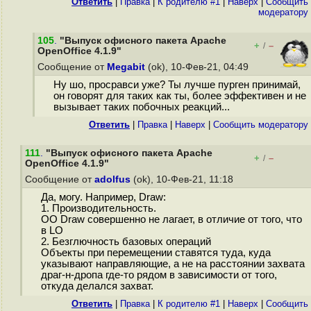
Ответить
|
Правка
|
К родителю #1
|
Наверх
|
Cообщить
модератору
105
.
"Выпуск офисного пакета Apache
+
–
/
OpenOffice 4.1.9"
Сообщение от
Megabit
(ok), 10-Фев-21, 04:49
Ну шо, просравси уже? Ты лучше пурген принимай,
он говорят для таких как ты, более эффективен и не
вызывает таких побочных реакций...
Ответить
|
Правка
|
Наверх
|
Cообщить модератору
111
.
"Выпуск офисного пакета Apache
+
–
/
OpenOffice 4.1.9"
Сообщение от
adolfus
(ok), 10-Фев-21, 11:18
Да, могу. Например, Draw:
1. Производительность.
OO Draw совершенно не лагает, в отличие от того, что
в LO
2. Безглючность базовых операций
Объекты при перемещении ставятся туда, куда
указывают направляющие, а не на расстоянии захвата
драг-н-дропа где-то рядом в зависимости от того,
откуда делался захват.
Ответить
|
Правка
|
К родителю #1
|
Наверх
|
Cообщить