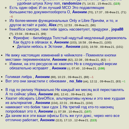
удобная штука Хочу поп
,
randomize
(?), 14:31 , 15-Фев-21, (
115
)
Есть один офис И он лучший МСО Это подавляющее
большинство документооборота О
,
Аноним
(70), 17:37 , 08-Фев-21, (71)
–6
Из более-менее функциональных Only и Libre Причём, и то, и
другое встаёт и рабо
,
Alex
(??), 12:53 , 09-Фев-21, (96)
freeoffice смотри, гики тебе здесь насоветуют, придурки
,
jopa88
(?), 15:04 , 09-Фев-21, (99)
Фриофис - билиберда Толстый надутый медленный дирежопель
Как будто в облаках в
,
Аноним
(103), 16:58 , 09-Фев-21, (100)
Делали небось в Эстонии
,
Аноним
(103), 16:59 , 09-Фев-21, (101)
Не вижу настоящих изменений в чейнжлоге - Поменяли кнопки
местами- переименовали
,
Аноним
(82), 22:38 , 08-Фев-21, (82)
–1
Извини, на это ресурсов не хватило Но в следующей версии
обязательно исправят
,
Аноним
(-), 07:40 , 10-Фев-21, (
108
)
Голимая либра
,
Аноним
(88), 10:23 , 09-Фев-21, (88)
–1
Вот это они зачастили с обновами
,
no_fate
(ok), 12:11 , 09-Фев-21, (93)
+1
В год по релизу Нормально Не каждый же месяц всё переставлять
А то сейчас уйма
,
Аноним
(88), 12:41 , 09-Фев-21, (94)
Хватит обсирать LibreOffice, альтернативы нужны и это мне худшая
из альтернатив
,
Аноним
(104), 22:31 , 09-Фев-21, (104)
намекают что бобик таки сдох 1 На третий год кто-то наконец
попробовал это п
,
Аноним
(-), 07:39 , 10-Фев-21, (
107
)
Да зачем все эти ваши офисы Есть же гугл докс, через него все
оттлично работает
,
Аноним
(113), 17:13 , 12-Фев-21, (
113
)