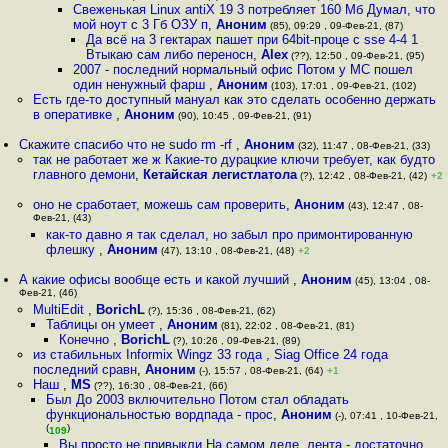
Свеженькая Linux antiX 19 3 потребляет 160 Мб Думал, что
мой ноут с 3 Гб ОЗУ п
,
Аноним
(85), 09:29 , 09-Фев-21, (87)
Да всё на 3 гектарах пашет при 64bit-проце с sse 4-4 1
Втыкаю сам либо переносн
,
Alex
(??), 12:50 , 09-Фев-21, (95)
2007 - последний нормальный офис Потом у МС пошел
один ненужный фарш
,
Аноним
(103), 17:01 , 09-Фев-21, (102)
Есть где-то доступный мануал как это сделать особенно держать
в оперативке
,
Аноним
(90), 10:45 , 09-Фев-21, (91)
Скажите спасибо что не sudo rm -rf
,
Аноним
(32), 11:47 , 08-Фев-21, (33)
так не работает же ж Какие-то дурацкие ключи требует, как будто
главного демони
,
Кетайская легистлатола
(?), 12:42 , 08-Фев-21, (42)
+2
оно не сработает, можешь сам проверить
,
Аноним
(43), 12:47 , 08-
Фев-21, (43)
как-то давно я так сделал, но забыл про примонтированную
флешку
,
Аноним
(47), 13:10 , 08-Фев-21, (48)
+2
А какие офисы вообще есть и какой лучший
,
Аноним
(45), 13:04 , 08-
Фев-21, (46)
MultiEdit
,
BorichL
(?), 15:36 , 08-Фев-21, (62)
Таблицы он умеет
,
Аноним
(81), 22:02 , 08-Фев-21, (81)
Конечно
,
BorichL
(?), 10:26 , 09-Фев-21, (89)
из стабильных Informix Wingz 33 года , Siag Office 24 года
последний сравн
,
Аноним
(-), 15:57 , 08-Фев-21, (64)
+1
Наш
,
MS
(??), 16:30 , 08-Фев-21, (66)
Был До 2003 включительно Потом стал обладать
функциональностью вордпада - прос
,
Аноним
(-), 07:41 , 10-Фев-21,
(
)
109
Вы просто не привыкли На самом деле, лента - достаточно