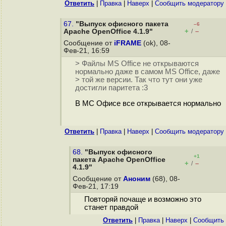
Ответить
|
Правка
|
Наверх
|
Cообщить модератору
67.
"Выпуск офисного пакета
–6
+
–
Apache OpenOffice 4.1.9"
/
Сообщение от
iFRAME
(ok), 08-
Фев-21, 16:59
> Файлы MS Office не открываются
нормально даже в самом MS Office, даже
> той же версии. Так что тут они уже
достигли паритета :3
В МС Офисе все открывается нормально
Ответить
|
Правка
|
Наверх
|
Cообщить модератору
68.
"Выпуск офисного
+1
пакета Apache OpenOffice
+
–
/
4.1.9"
Сообщение от
Аноним
(68), 08-
Фев-21, 17:19
Повторяй почаще и возможно это
станет правдой
Ответить
|
Правка
|
Наверх
|
Cообщить