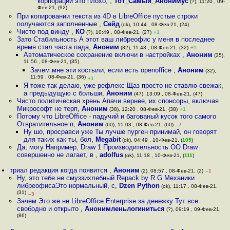
корпорации это плохо,
,
Тот_Самый_Анонимус
(?), 11:20 , 09-
Фев-21, (92)
При копировании текста из 4D в LibreOffice пустые строки
получаются заполненные
,
Сейд
(ok), 10:44 , 08-Фев-21, (24)
Чисто под винду
,
КО
(?), 10:49 , 08-Фев-21, (27)
+1
Зато Стабильность А этот ваш либреофис у меня в последнее
время стал часта пада
,
Аноним
(32), 11:43 , 08-Фев-21, (32)
+1
Автоматическое сохранение включи в настройках
,
Аноним
(35),
11:56 , 08-Фев-21, (35)
Зачем мне эти костыли, если есть openoffice
,
Аноним
(32),
11:59 , 08-Фев-21, (36)
+1
Я тоже так делаю, уже рефлекс Щаз просто не ставлю свежак,
а предыдущую с больши
,
Аноним
(47), 13:09 , 08-Фев-21, (47)
Чисто политическая хрень Апачи вернее, их спонсоры, включая
Микрософт не терп
,
Аноним
(38), 12:20 , 08-Фев-21, (38)
+1
Потому что LibreOffice - падучий и багованый кусок того самого
Отвратительное п
,
Аноним
(60), 15:03 , 08-Фев-21, (60)
–7
Ну шо, просравси уже Ты лучше пурген принимай, он говорят
для таких как ты, бол
,
Megabit
(ok), 04:49 , 10-Фев-21, (
105
)
Да, могу Например, Draw 1 Производительность OO Draw
совершенно не лагает, в
,
adolfus
(ok), 11:18 , 10-Фев-21, (
111
)
триал редакция когда появится
,
Аноним
(2), 08:57 , 08-Фев-21, (2)
–1
Ну, это тебе не смуззихлебный Repack by R G Механики
либреофисаЭто нормальный, с
,
Dzen Python
(ok), 11:17 , 08-Фев-21,
(31)
–3
Зачем Это же не LibreOffice Enterprise за денежку Тут все
свободно и открыто
,
Анонимленьлогиниться
(?), 09:19 , 09-Фев-21,
(86)