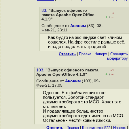
83.
"Выпуск офисного
–1
пакета Apache OpenOffice
+
–
/
4.1.9"
Сообщение от
Аноним
(83), 08-
Фев-21, 23:11
Как будто на эксчандже свет клином
сошелся. На фре хостиле раньше всё,
и надо продолжать традициб
Ответить
|
Правка
|
Наверх
|
Cообщить
модератору
103.
"Выпуск офисного пакета
–1
+
–
Apache OpenOffice 4.1.9"
/
Сообщение от
Аноним
(103), 09-
Фев-21, 17:05
Одно но. Его файлами никто не
пользуется. Золотой стандарт
документооборота это МСО. Хочет это
кто или нет.
И подавляющее большинство
документооборота идет именно на МСО.
Остальное - местячковые изыски.
Ответить
|
Правка
|
К родителю #77
|
Наверх
|