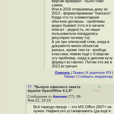
версии проверял - было тоже
самое.
Или в 2016 открываешь доку из
2013 - форматирование "поехало".
Когда что-то элементарное
обычное делаешь - проблемы
редко бывают (что я в начале
описал - редкость, но наши
пользователи попадались
регулярно почему-то).
А уж про эпический глюк, когда в
документе много объектов
разных, кроме текста - вообще
классика: помню ещё с 6 версии
эту проблему, когда в диплом кучу
формул вставлял. Потом это же в
2013 встречал.
Ответить
|
Правка
|
К родителю #74
|
Наверх
|
Cообщить модератору
77.
"Выпуск офисного пакета
+2
+
–
Apache OpenOffice 4.1.9"
/
Сообщение от
Аноним
(77), 08-
Фев-21, 19:19
Всё гораздо проще -- это MS Office 2007+ не
нужен. Нафига его устанавливать (да ещё и