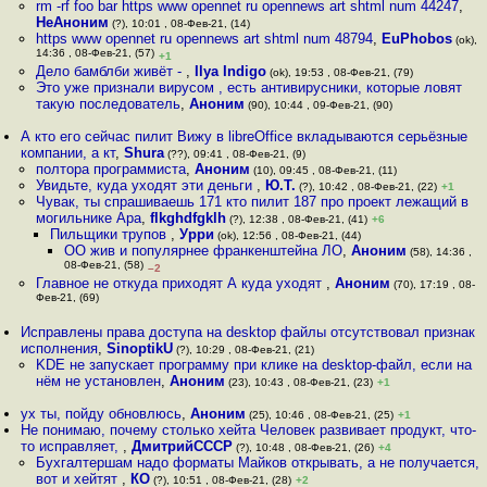
rm -rf foo bar https www opennet ru opennews art shtml num 44247
,
НеАноним
(?), 10:01 , 08-Фев-21, (14)
https www opennet ru opennews art shtml num 48794
,
EuPhobos
(ok),
14:36 , 08-Фев-21, (57)
+1
Дело бамблби живёт -
,
Ilya Indigo
(ok), 19:53 , 08-Фев-21, (79)
Это уже признали вирусом , есть антивирусники, которые ловят
такую последователь
,
Аноним
(90), 10:44 , 09-Фев-21, (90)
А кто его сейчас пилит Вижу в libreOffice вкладываются серьёзные
компании, а кт
,
Shura
(??), 09:41 , 08-Фев-21, (9)
полтора программиста
,
Аноним
(10), 09:45 , 08-Фев-21, (11)
Увидьте, куда уходят эти деньги
,
Ю.Т.
(?), 10:42 , 08-Фев-21, (22)
+1
Чувак, ты спрашиваешь 171 кто пилит 187 про проект лежащий в
могильнике Apa
,
flkghdfgklh
(?), 12:38 , 08-Фев-21, (41)
+6
Пильщики трупов
,
Урри
(ok), 12:56 , 08-Фев-21, (44)
OO жив и популярнее франкенштейна ЛО
,
Аноним
(58), 14:36 ,
08-Фев-21, (58)
–2
Главное не откуда приходят А куда уходят
,
Аноним
(70), 17:19 , 08-
Фев-21, (69)
Исправлены права доступа на desktop файлы отсутствовал признак
исполнения
,
SinoptikU
(?), 10:29 , 08-Фев-21, (21)
KDE не запускает программу при клике на desktop-файл, если на
нём не установлен
,
Аноним
(23), 10:43 , 08-Фев-21, (23)
+1
ух ты, пойду обновлюсь
,
Аноним
(25), 10:46 , 08-Фев-21, (25)
+1
Не понимаю, почему столько хейта Человек развивает продукт, что-
то исправляет,
,
ДмитрийСССР
(?), 10:48 , 08-Фев-21, (26)
+4
Бухгалтершам надо форматы Майков открывать, а не получается,
вот и хейтят
,
КО
(?), 10:51 , 08-Фев-21, (28)
+2