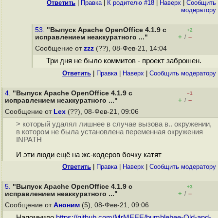
Ответить
|
Правка
|
К родителю #18
|
Наверх
|
Cообщить
модератору
53.
"Выпуск Apache OpenOffice 4.1.9 с
+2
+
–
исправлением неаккуратного ..."
/
Сообщение от
zzz
(??), 08-Фев-21, 14:04
Три дня не было коммитов - проект заброшен.
Ответить
|
Правка
|
Наверх
|
Cообщить модератору
4.
"Выпуск Apache OpenOffice 4.1.9 с
–1
+
–
исправлением неаккуратного ..."
/
Сообщение от
Lex
(??), 08-Фев-21, 09:06
> который удалял лишнее в случае вызова в.. окружении,
в котором не была установлена переменная окружения
INPATH
И эти люди ещё на жс-кодеров бочку катят
Ответить
|
Правка
|
Наверх
|
Cообщить модератору
5.
"Выпуск Apache OpenOffice 4.1.9 с
+3
+
–
исправлением неаккуратного ..."
/
Сообщение от
Аноним
(5), 08-Фев-21, 09:06
Напомнило
https://github.com/MrMEEE/bumblebee-Old-and-