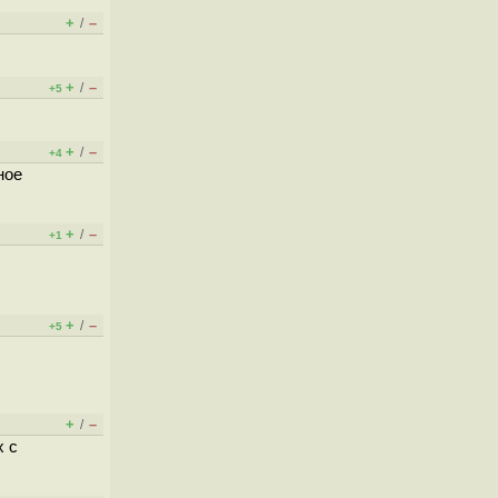
+
–
/
+
–
/
+5
+
–
/
+4
ное
+
–
/
+1
+
–
/
+5
+
–
/
х с