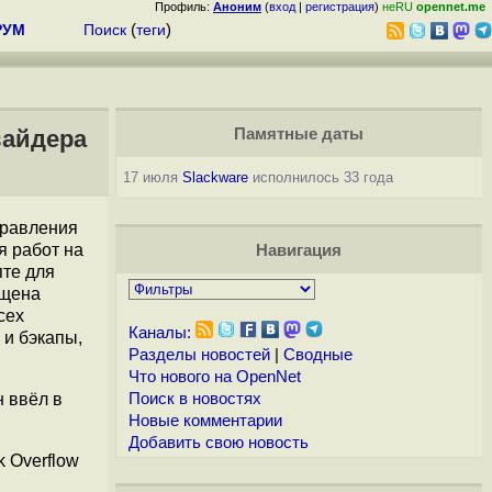
Профиль:
Аноним
(
вход
|
регистрация
)
неRU
opennet.me
РУМ
Поиск
(
теги
)
вайдера
Памятные даты
17 июля
Slackware
исполнилось 33 года
правления
я работ на
Навигация
пте для
ущена
сех
Каналы:
 и бэкапы,
Разделы новостей
|
Сводные
Что нового на OpenNet
 ввёл в
Поиск в новостях
Новые комментарии
Добавить свою новость
k Overflow