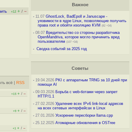
Важное
+
–
вить
/
+12
-
11.07
GhostLock, BadEpoll и Januscape -
уязвимости в ядре Linux, позволяющие получить
права root и обойти изоляцию KVM
(82 +34)
-
08.07
Вредительство со стороны разработчика
OpenMandriva, которое могло причинить вред
пользователям
(107 +34)
-
Сводка событий за 2025 год
Советы
-
19.04.2026
PKI с аппаратным TRNG за 10 дней при
ть всё
|
RSS
помощи AI
-
09.03.2026
Борьба с web-ботами через запрет
+
–
/
+15
HTTP/1.1
-
27.02.2026
Удаление всех IPv6 link-local адресов
на всех сетевых интерфейсах в Linux
+
–
/
+9
-
27.01.2026
Ускорение пересборки llama.cpp
-
25.12.2025
Атомарные обновления в OSTree
+
–
/
+1