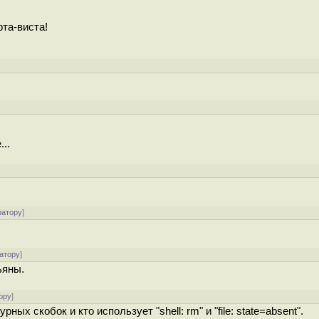
фта-виста!
]
..
]
ратору
]
атору
]
ьяны.
ору
]
ых скобок и кто использует "shell: rm" и "file: state=absent".