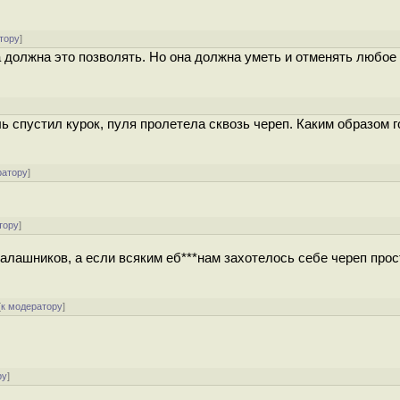
тору
]
а должна это позволять. Но она должна уметь и отменять любое
спустил курок, пуля пролетела сквозь череп. Каким образом 
ратору
]
тору
]
алашников, а если всяким еб***нам захотелось себе череп прос
[
к модератору
]
ру
]