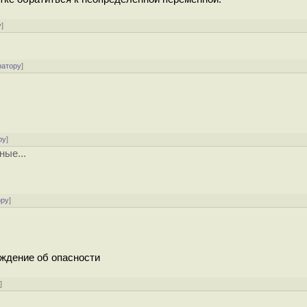
у
]
ратору
]
ру
]
ные...
ору
]
еждение об опасности
у
]