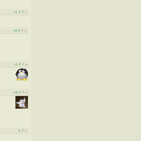
+
–
/
+1
+
–
/
+9
+
–
/
+1
+
–
/
+6
+
–
/