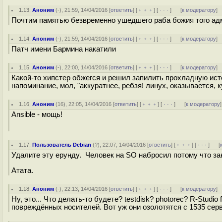
1.13
,
Аноним
(
-
), 21:59, 14/04/2016 [
ответить
] [
﹢﹢﹢
] [
· · ·
]
[
к модератору
]
Почтим памятью безвременно ушедшего раба божия того адм
1.14
,
Аноним
(
-
), 21:59, 14/04/2016 [
ответить
] [
﹢﹢﹢
] [
· · ·
]
[
к модератору
]
Патч имени Бармина накатили
1.15
,
Аноним
(
-
), 22:00, 14/04/2016 [
ответить
] [
﹢﹢﹢
] [
· · ·
]
[
к модератору
]
Какой-то хипстер обжегся и решил запилить прохладную ист
напоминание, мол, "аккуратнее, ребзя! линух, оказывается, к
1.16
,
Аноним
(
16
), 22:05, 14/04/2016 [
ответить
] [
﹢﹢﹢
] [
· · ·
]
[
к модератору
]
Ansible - мощь!
1.17
,
Пользователь Debian
(
?
), 22:07, 14/04/2016 [
ответить
] [
﹢﹢﹢
] [
· · ·
]
[
Удалите эту ерунду. Человек на SO набросил потому что зан
Атата.
1.18
,
Аноним
(
-
), 22:13, 14/04/2016 [
ответить
] [
﹢﹢﹢
] [
· · ·
]
[
к модератору
]
Ну, это... Что делать-то будете? testdisk? photorec? R-Studi
повреждённых носителей. Вот уж они озолотятся с 1535 сер