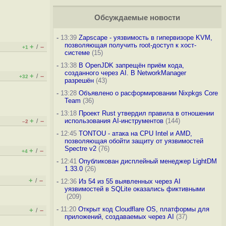
Обсуждаемые новости
-
13:39
Zapscape - уязвимость в гипервизоре KVM,
позволяющая получить root-доступ к хост-
+
–
/
+1
системе
(15)
-
13:38
В OpenJDK запрещён приём кода,
созданного через AI. В NetworkManager
+
–
/
+32
разрешён
(43)
-
13:28
Объявлено о расформировании Nixpkgs Core
Team
(36)
-
13:18
Проект Rust утвердил правила в отношении
+
–
использования AI-инструментов
(144)
/
–2
-
12:45
TONTOU - атака на CPU Intel и AMD,
позволяющая обойти защиту от уязвимостей
Spectre v2
(76)
+
–
/
+4
-
12:41
Опубликован дисплейный менеджер LightDM
1.33.0
(26)
+
–
/
-
12:36
Из 54 из 55 выявленных через AI
уязвимостей в SQLite оказались фиктивными
(209)
-
11:20
Открыт код Cloudflare OS, платформы для
+
–
/
приложений, создаваемых через AI
(37)