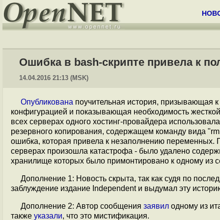
НОВ
Ошибка в bash-скрипте привела к по
14.04.2016 21:13 (MSK)
Опубликована
поучительная история, призывающая к
конфигурацией и показывающая необходимость жесткой 
всех серверах одного хостинг-провайдера использовалас
резервного копирования, содержащем команду вида "rm -rf {
ошибка, которая привела к незаполнению переменных. П
серверах произошла катастрофа - было удалено содержи
хранилище которых было примонтировано к одному из с
Дополнение 1: Новость скрыта, так как судя по посл
заблуждение издание Independent и выдумал эту истори
Дополнение 2: Автор сообщения
заявил
одному из ита
также
указали
, что это мистификация.