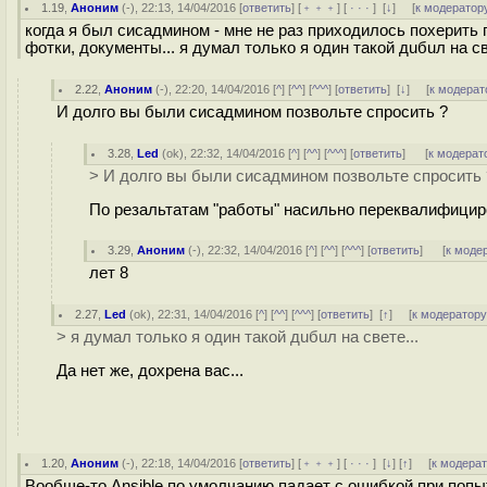
1.19
,
Аноним
(
-
), 22:13, 14/04/2016 [
ответить
] [
﹢﹢﹢
] [
· · ·
]
[
↓
] [
к модератор
когда я был сисадмином - мне не раз приходилось похерить
фотки, документы... я думал только я один такой дuбuл на св
2.22
,
Аноним
(
-
), 22:20, 14/04/2016 [
^
] [
^^
] [
^^^
] [
ответить
]
[
↓
] [
к модерат
И долго вы были сисадмином позвольте спросить ?
3.28
,
Led
(
ok
), 22:32, 14/04/2016 [
^
] [
^^
] [
^^^
] [
ответить
]
[
к модерат
> И долго вы были сисадмином позвольте спросить 
По резальтатам "работы" насильно переквалифициро
3.29
,
Аноним
(
-
), 22:32, 14/04/2016 [
^
] [
^^
] [
^^^
] [
ответить
]
[
к моде
лет 8
2.27
,
Led
(
ok
), 22:31, 14/04/2016 [
^
] [
^^
] [
^^^
] [
ответить
]
[
↑
] [
к модератор
> я думал только я один такой дuбuл на свете...
Да нет же, дохрена вас...
1.20
,
Аноним
(
-
), 22:18, 14/04/2016 [
ответить
] [
﹢﹢﹢
] [
· · ·
]
[
↓
] [
↑
] [
к модера
Вообще-то Ansible по умолчанию падает с ошибкой при попы