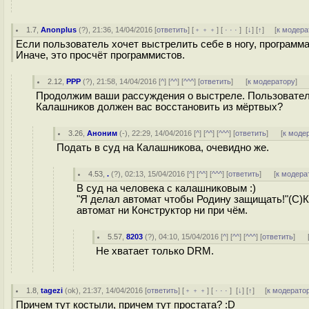
1.7
,
Anonplus
(
?
), 21:36, 14/04/2016 [
ответить
] [
﹢﹢﹢
] [
· · ·
]
[
↓
] [
↑
] [
к модера
Если пользователь хочет выстрелить себе в ногу, программ
Иначе, это просчёт программистов.
2.12
,
РРР
(
?
), 21:58, 14/04/2016 [
^
] [
^^
] [
^^^
] [
ответить
]
[
к модератору
]
Продолжим ваши рассуждения о выстреле. Пользователь 
Калашников должен вас восстановить из мёртвых?
3.26
,
Аноним
(
-
), 22:29, 14/04/2016 [
^
] [
^^
] [
^^^
] [
ответить
]
[
к моде
Подать в суд на Калашникова, очевидно же.
4.53
,
.
(
?
), 02:13, 15/04/2016 [
^
] [
^^
] [
^^^
] [
ответить
]
[
к модера
В суд на человека с калашниковым :)
"Я делал автомат чтобы Родину защищать!"(С)К
автомат ни Конструктор ни при чём.
5.57
,
8203
(
?
), 04:10, 15/04/2016 [
^
] [
^^
] [
^^^
] [
ответить
]
Не хватает только DRM.
1.8
,
tagezi
(
ok
), 21:37, 14/04/2016 [
ответить
] [
﹢﹢﹢
] [
· · ·
]
[
↓
] [
↑
] [
к модерато
Причем тут костыли, причем тут простата? :D