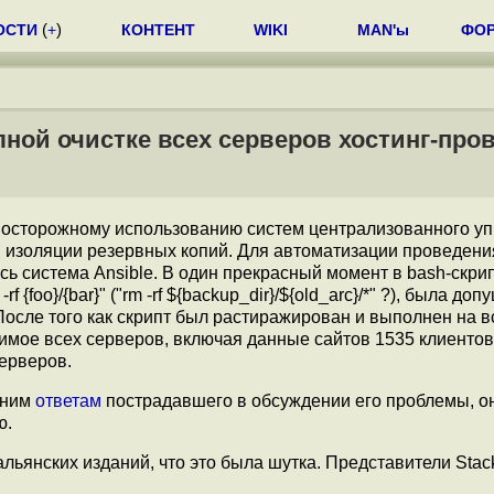
ОСТИ
(
+
)
КОНТЕНТ
WIKI
MAN'ы
ФО
лной очистке всех серверов хостинг-про
 осторожному использованию систем централизованного у
изоляции резервных копий. Для автоматизации проведени
ь система Ansible. В один прекрасный момент в bash-скри
foo}/{bar}" ("rm -rf ${backup_dir}/${old_arc}/*" ?), была доп
осле того как скрипт был растиражирован и выполнен на в
мое всех серверов, включая данные сайтов 1535 клиентов
ерверов.
едним
ответам
пострадавшего в обсуждении его проблемы, он
ю.
льянских изданий, что это была шутка. Представители Stac