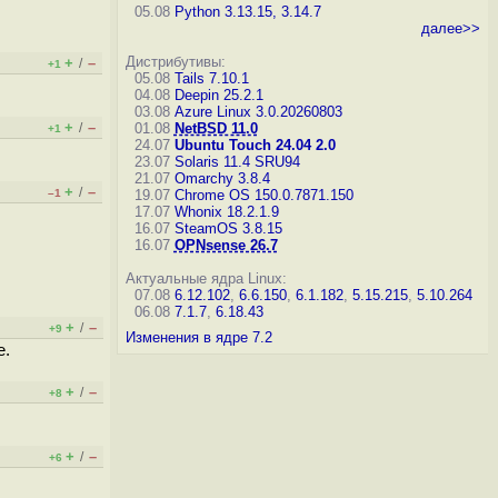
05.08
Python 3.13.15, 3.14.7
далее>>
Дистрибутивы:
+
–
/
+1
05.08
Tails 7.10.1
04.08
Deepin 25.2.1
03.08
Azure Linux 3.0.20260803
+
–
/
01.08
NetBSD 11.0
+1
24.07
Ubuntu Touch 24.04 2.0
23.07
Solaris 11.4 SRU94
21.07
Omarchy 3.8.4
+
–
/
–1
19.07
Chrome OS 150.0.7871.150
17.07
Whonix 18.2.1.9
16.07
SteamOS 3.8.15
16.07
OPNsense 26.7
Актуальные ядра Linux:
07.08
6.12.102
,
6.6.150
,
6.1.182
,
5.15.215
,
5.10.264
06.08
7.1.7
,
6.18.43
+
–
/
+9
Изменения в ядре 7.2
е.
+
–
/
+8
+
–
/
+6