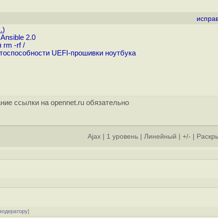
испра
.
)
nsible 2.0
m -rf /
отоспособности UEFI-прошивки ноутбука
ние ссылки на opennet.ru обязательно
Ajax
|
1 уровень
|
Линейный
|
+/-
|
Раскры
модератору
]