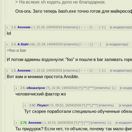
> На всяких sh кодить дело не благодарное.
Ога-ога. Зато теперь bash.exe точно готов для майкросо
1.3
,
Аноним
(
-
), 21:16, 14/04/2016 [
ответить
] [
﹢﹢﹢
] [
· · ·
]
[
↑
] [
к модератору
lol
1.4
,
A.Stahl
(
ok
), 21:18, 14/04/2016 [
ответить
] [
﹢﹢﹢
] [
· · ·
]
[
к модератору
]
>foo и bar
И потом админы вздохнули: "foo" и пошли в bar заливать горе.
1.5
,
Аноним
(
-
), 21:19, 14/04/2016 [
ответить
] [
﹢﹢﹢
] [
· · ·
]
[
↓
] [
к модератору
Вот вам и мнимая простота Ansible.
2.6
,
о6какатрон
(
?
), 21:30, 14/04/2016 [
^
] [
^^
] [
^^^
] [
ответить
]
[
↓
] [
к моде
человечиский фактор жэ
3.60
,
Поуист
(
?
), 05:52, 15/04/2016 [
^
] [
^^
] [
^^^
] [
ответить
]
[
к модер
Тут скорее поработали специально обученные обез
2.76
,
Аноним
(
-
), 10:13, 16/04/2016 [
^
] [
^^
] [
^^^
] [
ответить
]
[
↑
] [
к модерат
Ты придурок? Если нет, то объясни, почему так мало фигурн