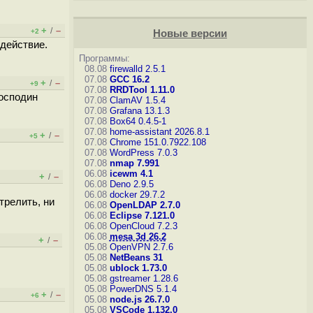
+
–
/
+2
Новые версии
 действие.
Программы:
08.08
firewalld 2.5.1
07.08
GCC 16.2
+
–
/
+9
07.08
RRDTool 1.11.0
господин
07.08
ClamAV 1.5.4
07.08
Grafana 13.1.3
07.08
Box64 0.4.5-1
07.08
home-assistant 2026.8.1
+
–
/
+5
07.08
Chrome 151.0.7922.108
07.08
WordPress 7.0.3
07.08
nmap 7.991
06.08
icewm 4.1
+
–
/
06.08
Deno 2.9.5
06.08
docker 29.7.2
трелить, ни
06.08
OpenLDAP 2.7.0
06.08
Eclipse 7.121.0
06.08
OpenCloud 7.2.3
06.08
mesa 3d 26.2
+
–
/
05.08
OpenVPN 2.7.6
05.08
NetBeans 31
05.08
ublock 1.73.0
05.08
gstreamer 1.28.6
05.08
PowerDNS 5.1.4
+
–
/
+6
05.08
node.js 26.7.0
05.08
VSCode 1.132.0