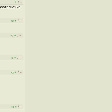
+
–
/
овательские
+
–
/
+2
+
–
/
+7
+
–
/
+1
+
–
/
+2
+
–
/
+3