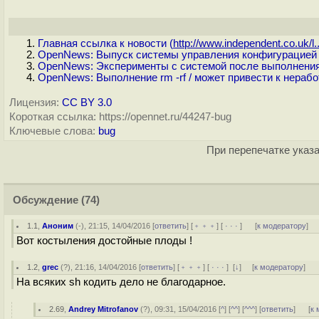
Главная ссылка к новости (
http://www.independent.co.uk/l..
OpenNews: Выпуск системы управления конфигурацией A
OpenNews: Эксперименты с системой после выполнения r
OpenNews: Выполнение rm -rf / может привести к нераб
Лицензия:
CC BY 3.0
Короткая ссылка: https://opennet.ru/44247-bug
Ключевые слова:
bug
При перепечатке указа
Обсуждение
(74)
1.1
,
Аноним
(
-
), 21:15, 14/04/2016 [
ответить
] [
﹢﹢﹢
] [
· · ·
]
[
к модератору
]
Вот костыления достойные плоды !
1.2
,
grec
(
?
), 21:16, 14/04/2016 [
ответить
] [
﹢﹢﹢
] [
· · ·
]
[
↓
] [
к модератору
]
На всяких sh кодить дело не благодарное.
2.69
,
Andrey Mitrofanov
(
?
), 09:31, 15/04/2016 [
^
] [
^^
] [
^^^
] [
ответить
]
[
к 