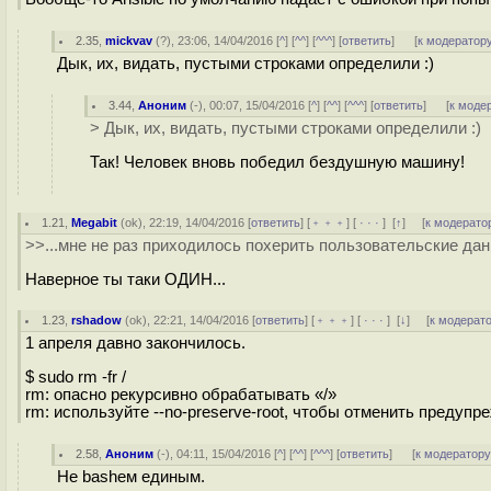
2.35
,
mickvav
(
?
), 23:06, 14/04/2016 [
^
] [
^^
] [
^^^
] [
ответить
]
[
к модератор
Дык, их, видать, пустыми строками определили :)
3.44
,
Аноним
(
-
), 00:07, 15/04/2016 [
^
] [
^^
] [
^^^
] [
ответить
]
[
к моде
> Дык, их, видать, пустыми строками определили :)
Так! Человек вновь победил бездушную машину!
1.21
,
Megabit
(
ok
), 22:19, 14/04/2016 [
ответить
] [
﹢﹢﹢
] [
· · ·
]
[
↑
] [
к модерато
>>...мне не раз приходилось похерить пользовательские дан
Наверное ты таки ОДИН...
1.23
,
rshadow
(
ok
), 22:21, 14/04/2016 [
ответить
] [
﹢﹢﹢
] [
· · ·
]
[
↓
] [
к модерат
1 апреля давно закончилось.
$ sudo rm -fr /
rm: опасно рекурсивно обрабатывать «/»
rm: используйте --no-preserve-root, чтобы отменить предупр
2.58
,
Аноним
(
-
), 04:11, 15/04/2016 [
^
] [
^^
] [
^^^
] [
ответить
]
[
к модератор
Не bashем единым.