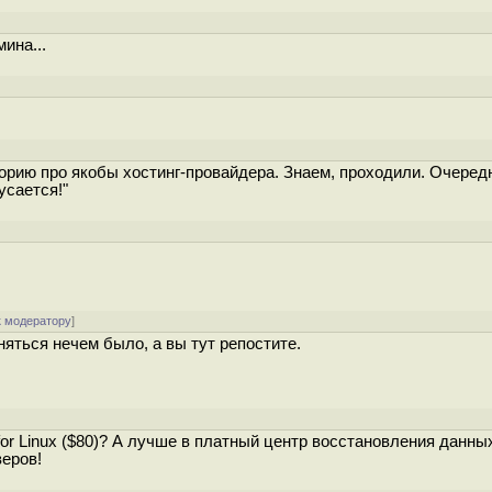
ина...
орию про якобы хостинг-провайдера. Знаем, проходили. Очеред
усается!"
к модератору
]
яться нечем было, а вы тут репостите.
o for Linux ($80)? А лучше в платный центр восстановления данны
веров!