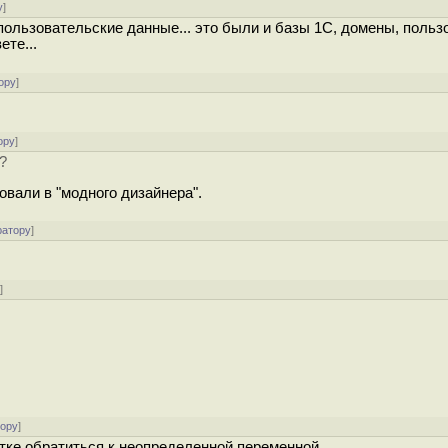
у
]
 пользовательские данные... это были и базы 1С, домены, польз
ете...
ору
]
ору
]
?
вали в "модного дизайнера".
ратору
]
у
]
тору
]
тке обратиться к неопределенной переменной.