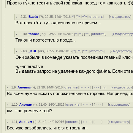
Просто нужно тестить свой говнокод, перед тем как юзать :))
2.31
,
Васёк
(
?
), 22:35, 14/04/2016 [
^
] [
^^
] [
^^^
] [
ответить
]
[
к модератору
]
Вот простáта тут однозначно не причем…
2.40
,
foobar
(
??
), 23:56, 14/04/2016 [
^
] [
^^
] [
^^^
] [
ответить
]
[
к модератор
Так он и протестил, в проде...
2.63
,
_KUL
(
ok
), 06:55, 15/04/2016 [
^
] [
^^
] [
^^^
] [
ответить
]
[
к модератору
]
Они забыли в команде указать последним главный ключ 
-i, --interactive
Выдавать запрос на удаление каждого файла. Если отве
1.9
,
Аноним
(
-
), 21:39, 14/04/2016 [
ответить
] [
﹢﹢﹢
] [
· · ·
]
[
↑
] [
к модератору
Во всём нужно искать положительные стороны. Например, р
1.10
,
Аноним
(
-
), 21:40, 14/04/2016 [
ответить
] [
﹢﹢﹢
] [
· · ·
]
[
к модератору
]
хм. --no-preserve-root?
1.11
,
Аноним
(
-
), 21:42, 14/04/2016 [
ответить
] [
﹢﹢﹢
] [
· · ·
]
[
к модератору
]
Все уже разобрались, что это троллинг.