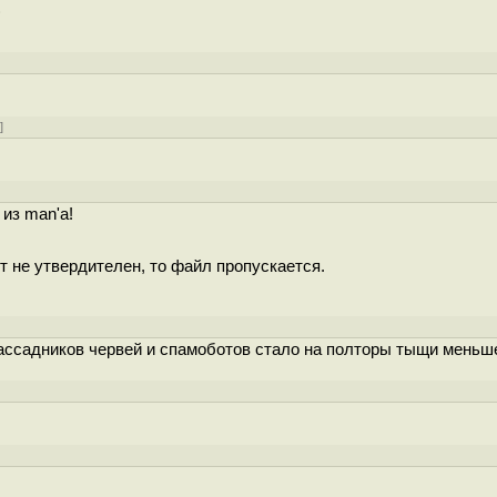
)
у
]
из man'а!
т не утвердителен, то файл пропускается.
]
ассадников червей и спамоботов стало на полторы тыщи меньш