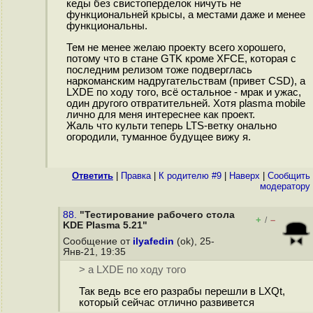
кеды без свистоперделок ничуть не
функциональней крысы, а местами даже и менее
функциональны.
Тем не менее желаю проекту всего хорошего,
потому что в стане GTK кроме XFCE, которая с
последним релизом тоже подверглась
наркоманским надругательствам (привет CSD), а
LXDE по ходу того, всё остальное - мрак и ужас,
один другого отвратительней. Хотя plasma mobile
лично для меня интереснее как проект.
Жаль что культи теперь LTS-ветку онально
огородили, туманное будущее вижу я.
Ответить
|
Правка
|
К родителю #9
|
Наверх
|
Cообщить
модератору
88.
"Тестирование рабочего стола
+
–
/
KDE Plasma 5.21"
Сообщение от
ilyafedin
(ok), 25-
Янв-21, 19:35
> а LXDE по ходу того
Так ведь все его разрабы перешли в LXQt,
который сейчас отлично развивется