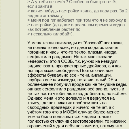
> А у тебя не течёт? Особенно быстро течёт,
если зайти в
> какие-нибудь настройки квина, да пару раз. За 2
недели аптайма у
> меня под гиг набегает при том что я не захожу в
> настройки (да даже в реальном времени видно
как потребление растёт по
> несколько килобайт).
У меня текли клизмоиды из "базовой" поставки,
не помню точно всех, но даже когда оставлял
погодник и часы что-то текло, плазма иногда
сегфолтила рандомно. Но как мне сказали
кедерасты это я ССЗБ, т.к. нужно на невидия
видяхе юзать проприетарные драйвера, а я как
лошара юзаю свободные. Поотключив все
эффекты буквально все - тени, анимации,
поубрав все клизмоиды, оставив голый DE я
более-менее получил вроде как не текущие кеды,
однако сегфолтило рандомно всё равно, пусть и
не так часто чтобы люто задалбывать, но всё же.
Однако меня и это допекло и я вернулся на
крысу, где нет никаких проблем жить на
свободных драйверах и ничего не течёт, а с
учётом того что в МОЁМ случае более-менее
можно было пользоваться кедами только
полностью отключив свистоперделки, то никаких
ограничений я для себя не заметил, потому что