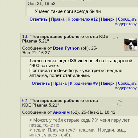
Янв-21, 18:52
У меня такие логи всегда были
Ответить
|
Правка
|
К родителю #12
|
Наверх
|
Cообщить
модератору
13.
"Тестирование рабочего стола KDE
+
–
/
Plasma 5.21"
Сообщение от
Dzen Python
(ok), 25-
Янв-21, 16:37
Текло только под xf86-video-intel на стандартной
4400-затычке.
Поставил modesettings - уже третья неделя
аптайма, полет стабильный.
Ответить
|
Правка
|
К родителю #9
|
Наверх
|
Cообщить
модератору
62.
"Тестирование рабочего стола
+1
+
–
KDE Plasma 5.21"
/
Сообщение от
Аноним
(62), 25-Янв-21, 18:42
> Может, у тебя старые кеды? У меня пару лет
назад тоже не
> текли. Плазма течёт, плазма. Нвидия, амд,
интел, у всех течёт.