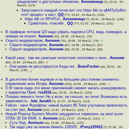
уведомляет о доступных обновлен
,
Анонимище
(?), 23:14 , 25-
Янв-21, (123)
Запускается каждый логин вот это https ibb co qM4TpSyВот
этот процесс и наст
,
QQ
(??), 23:42 , 25-Янв-21, (130)
https ibb co RPsPLfc
,
Анонимище
(?), 00:41 , 26-Янв-21, (140)
Сработало, спасибо
,
QQ
(??), 01:03 , 26-Янв-21, (141)
В графиках потоков ЦП надо убрать подписи CPU, ведь очевидно, а
номера не влазят
,
Аноним
(70), 18:56 , 25-Янв-21, (73)
Скрыто модератором
,
Аноним
(76), 19:09 , 25-Янв-21, (76)
+2
Скрыто модератором
,
Аноним
(97), 19:56 , 25-Янв-21, (97)
Скрыто модератором
,
Аноним
(98), 20:05 , 25-Янв-21, (99)
Какой ужас, там же ужасные гигантские заголовки у окон
,
Аноним
(90), 19:46 , 25-Янв-21, (90)
–2
Они разве не регулируются Кеды же
,
BrainFucker
(ok), 00:02 , 26-
Янв-21, (136)
–1
В десяточке более корявые и на большем расстоянии элементы
управления окон Испра
,
Аноним
(100), 20:09 , 25-Янв-21, (100)
–1
О В таком виде это меню приложений сможет начать конкурировать
с виджетом Приб
,
rvs2016
(ok), 20:30 , 25-Янв-21, (103)
Плазма немного течет Не у всех, не сильно, но течет Возможно есть
зависимость
,
kde_fanatik
(?), 21:25 , 25-Янв-21, (113)
Falkon - овно Фурифокс новый вышел 85 Типа улучшена приватность
за счет раз
,
Аноним
(119), 22:42 , 25-Янв-21, (119)
–1
Новый Plasma System Monitor умудряется тормозить на amd ryzen
3700x 32 Gb RAM, n
,
Аноним
(121), 22:57 , 25-Янв-21, (121)
+3
Суть Кед
,
Аноным
(ok), 23:08 , 25-Янв-21, (122)
Так надо уже за новым бежать 129320
,
iPony129412
(?), 07:06 , 26-