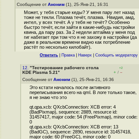
Сообщение от
Аноним
(1), 25-Янв-21, 16:31
Может, у тебя старые кеды? У меня пару лет назад
тоже не текли. Плазма течёт, плазма. Нвидия, амд,
интел, у всех течёт. А у тебя не течёт? Особенно
быстро течёт, если зайти в какие-нибудь настройки
квина, да пару раз. За 2 недели аптайма у меня под
гиг набегает при том что я не захожу в настройки (да
даже в реальном времени видно как потребление
растёт по несколько килобайт).
Ответить
|
Правка
|
Наверх
|
Cообщить модератору
12.
"Тестирование рабочего стола
+2
+
–
KDE Plasma 5.21"
/
Сообщение от
Аноним
(1), 25-Янв-21, 16:36
Это кстати началось после активного
переписывания всего на qml. В логе только такое,
я не знаю что это
qt.qpa.xcb: QXcbConnection: XCB error: 4
(BadPixmap), sequence: 2889, resource id:
31457417, major code: 54 (FreePixmap), minor code:
0
qt.qpa.xcb: QXcbConnection: XCB error: 13
(BadGC), sequence: 2890, resource id: 31457418,
major code: 60 (FreeGC), minor code: 0