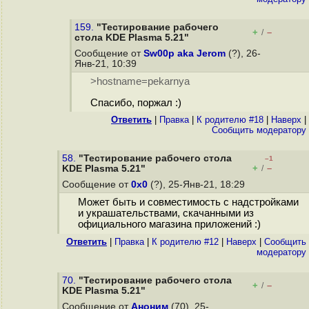
159.
"Тестирование рабочего
+
–
/
стола KDE Plasma 5.21"
Сообщение от
Sw00p aka Jerom
(?), 26-
Янв-21, 10:39
>hostname=pekarnya
Спасибо, поржал :)
Ответить
|
Правка
|
К родителю #18
|
Наверх
|
Cообщить модератору
58.
"Тестирование рабочего стола
–1
+
–
KDE Plasma 5.21"
/
Сообщение от
0x0
(?), 25-Янв-21, 18:29
Может быть и совместимость с надстройками
и украшательствами, скачанными из
официального магазина приложений :)
Ответить
|
Правка
|
К родителю #12
|
Наверх
|
Cообщить
модератору
70.
"Тестирование рабочего стола
+
–
/
KDE Plasma 5.21"
Сообщение от
Аноним
(70), 25-