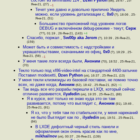
состоит из terminated 124
,
Dzen Python
(ok), 16:47 , 25-
Янв-21, (27)
–1
Течет уже давно и довольно прилично Увидеть
можно, если уровень детализации с
,
0x0
(?), 18:06 , 25-
Янв-21, (51)
Большинство приложений под уровнем логов
DEBUG и включённом debug-режиме - текут
,
Серж
(??), 01:19 , 26-Янв-21, (143)
+4
Спасибо, поржал
,
Sw00p aka Jerom
(?), 10:39 , 26-Янв-21,
(159)
Может быть и совместимость с надстройками и
украшательствами, скачанными из офиц
,
0x0
(?), 18:29 , 25-
Янв-21, (58)
–1
У меня такие логи всегда были
,
Аноним
(70), 18:52 , 25-Янв-21,
(70)
Текло только под xf86-video-intel на стандартной 4400-затычке
Поставил modesetti
,
Dzen Python
(ok), 16:37 , 25-Янв-21, (13)
У меня текли клизмоиды из базовой поставки, не помню точно
всех, но даже когда
,
Аноним
(62), 18:42 , 25-Янв-21, (62)
+1
Так ведь все его разрабы перешли в LXQt, который сейчас
отлично развивется
,
ilyafedin
(ok), 19:35 , 25-Янв-21, (88)
Я в курсе, вот только не знаю куда это он там
развивается, потому что выглядит с
,
Аноним
(91), 19:46 ,
25-Янв-21, (91)
Я хз, что у тебя там по стабильности, у меня нареканий
не было Выглядит как по
,
ilyafedin
(ok), 19:51 , 25-Янв-21,
(94)
В LXDE дефолтный черный стиль панели и
оформления окон очень красив как по мне
,
mikhailnov
(ok), 00:37 , 26-Янв-21, (139)