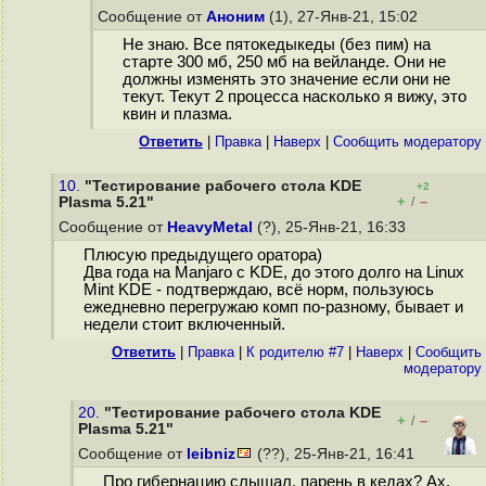
Сообщение от
Аноним
(1), 27-Янв-21, 15:02
Не знаю. Все пятокедыкеды (без пим) на
старте 300 мб, 250 мб на вейланде. Они не
должны изменять это значение если они не
текут. Текут 2 процесса насколько я вижу, это
квин и плазма.
Ответить
|
Правка
|
Наверх
|
Cообщить модератору
10.
"Тестирование рабочего стола KDE
+2
+
–
Plasma 5.21"
/
Сообщение от
HeavyMetal
(?), 25-Янв-21, 16:33
Плюсую предыдущего оратора)
Два года на Manjaro с KDE, до этого долго на Linux
Mint KDE - подтверждаю, всё норм, пользуюсь
ежедневно перегружаю комп по-разному, бывает и
недели стоит включенный.
Ответить
|
Правка
|
К родителю #7
|
Наверх
|
Cообщить
модератору
20.
"Тестирование рабочего стола KDE
+
–
/
Plasma 5.21"
Сообщение от
leibniz
(??), 25-Янв-21, 16:41
Про гибернацию слышал, парень в кедах? Ах,