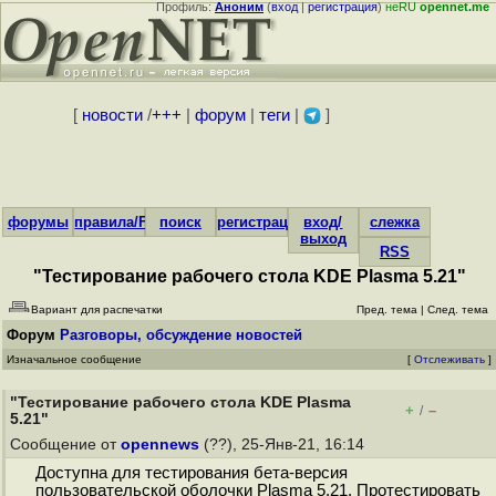
Профиль:
Аноним
(
вход
|
регистрация
)
неRU
opennet.me
[
новости
/
+++
|
форум
|
теги
|
]
форумы
правила/FAQ
поиск
регистрация
вход/
слежка
выход
RSS
"Тестирование рабочего стола KDE Plasma 5.21"
Вариант для распечатки
Пред. тема
|
След. тема
Форум
Разговоры, обсуждение новостей
Изначальное сообщение
[
Отслеживать
]
"Тестирование рабочего стола KDE Plasma
+
–
/
5.21"
Сообщение от
opennews
(??), 25-Янв-21, 16:14
Доступна для тестирования бета-версия
пользовательской оболочки Plasma 5.21. Протестировать