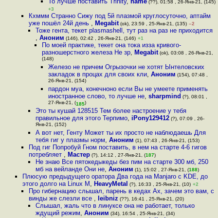
То лучше поставить Trinity
,
name
(??), 01:58 , 26-Янв-21, (145)
+3
Кхммм Странно Сижу под 5й плазмой круглосуточно, аптайм
уже пошёл 24й день
,
Megabit
(ok), 23:59 , 25-Янв-21, (135)
–2
Тоже гента, текет plasmashell, тут раз на раз не приходится
,
Аноним
(146), 02:42 , 26-Янв-21, (146)
+1
По моей практике, текет она тока изза кривого-
разношерстного железа Не зр
,
Megabit
(ok), 03:08 , 26-Янв-21,
(148)
Железо не причем Огрызочки не хотят Ынтеловских
закладок в процах для своих кли
,
Аноним
(154), 07:48 ,
26-Янв-21, (154)
пардон муа, конечноно если Вы не умеете применять
иностранное слово, то лучше не
,
sharpmind
(?), 08:01 ,
27-Янв-21, (
)
185
Это ты кушай 128515 Тем более настроение у тебя
правильное для этого Терпимо
,
iPony129412
(?), 07:09 , 26-
Янв-21, (152)
А вот нет, Генту Может ты их просто не наблюдаешь Для
тебя гиг у плазмы норм
,
Аноним
(1), 07:43 , 26-Янв-21, (153)
Под гиг Попробуй Гном поставить, в нем на старте 4-6 гигов
потребляет
,
Мастер
(?), 14:12 , 27-Янв-21, (
187
)
Не знаю Все пятокедыкеды без пим на старте 300 мб, 250
мб на вейланде Они не
,
Аноним
(1), 15:02 , 27-Янв-21, (
188
)
Плюсую предыдущего оратора Два года на Manjaro с KDE, до
этого долго на Linux M
,
HeavyMetal
(?), 16:33 , 25-Янв-21, (10)
+2
Про гибернацию слышал, парень в кедах Ах, зачем это вам, с
винды же слезли все
,
leibniz
(??), 16:41 , 25-Янв-21, (20)
Слышал, жаль что в линуксе она не работает, только
ждущий режим
,
Аноним
(34), 16:54 , 25-Янв-21, (34)