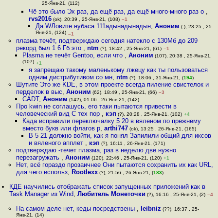
25-Янв-21, (112)
Чё это было Эх раз, да ещё раз, да ещё много-много раз о
,
rvs2016
(ok), 20:39 , 25-Янв-21, (108)
–1
Да WЛовите нубаса 111адынадынадын
,
Аноним
(-), 23:25 , 25-
Янв-21, (124)
–1
плазма течёт, подтверждаю сегодня натекло с 130Мб до 209
рекорд был 1 6 Гб это
,
ntm
(?), 18:42 , 25-Янв-21, (61)
–1
Plasma не течёт Gentoo, если что
,
Аноним
(107), 20:38 , 25-Янв-21,
(107)
+1
я запрещаю такому маленькому лжецу как ты пользоваться
одним дистрибутивом со мн
,
ntm
(?), 18:06 , 31-Янв-21, (
194
)
Шутите Это же KDE, в этом проекте всегда пиление свистелок и
перделок в выс
,
Аноним
(62), 18:49 , 25-Янв-21, (66)
–3
CADT
,
Аноним
(142), 01:06 , 26-Янв-21, (142)
Про kwin не соглашусь, его таки пытаются привести в
человеческий вид С тех пор
,
кэп
(?), 20:28 , 25-Янв-21, (102)
+4
Када исправили переключалку 5 20 в вяленом по прежнему
вместо букв или флагов р
,
arthi747
(ok), 13:25 , 26-Янв-21, (165)
В 5 21 должно войти, как я понял Запилили общий для иксов
и вяленого апплет
,
кэп
(?), 16:11 , 26-Янв-21, (171)
подтверждаю -течет плазма, раз в неделю две нужно
перезагружать
,
Аноним
(120), 22:46 , 25-Янв-21, (120)
+1
Нет, всё гораздо прозаичнее Они пытаются сохранить их как URL,
для чего использ
,
Rootlexx
(?), 21:56 , 26-Янв-21, (
183
)
КДЕ научились отображать список запущенных приложений как в
Task Manager из Wind
,
Любитель Монеточки
(?), 16:16 , 25-Янв-21, (2)
–4
На самом деле нет, кеды посредствены
,
leibniz
(??), 16:37 , 25-
Янв-21, (14)