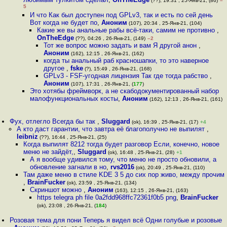
(??), 19:31 , 25-Янв-21, (86)
–
5
И что Как был доступен под GPLv3, так и есть по сей день
Вот когда не будет по
,
Аноним
(107), 20:34 , 25-Янв-21, (104)
Какие же вы анальные рабы всё-таки, самим не противно
,
OnTheEdge
(??), 04:26 , 26-Янв-21, (149)
–2
Тот же вопрос можно задать и вам Я другой анон
,
Аноним
(162), 12:15 , 26-Янв-21, (162)
когда ты анальный раб красношапки, то это наверное
другое
,
fske
(?), 15:49 , 26-Янв-21, (168)
GPLv3 - FSF-угодная лицензия Так где тогда рабство
,
Аноним
(107), 17:31 , 26-Янв-21, (
177
)
Это хотябы фреймворк, а не скабодокументированный набор
малофункциональных косты
,
Аноним
(162), 12:13 , 26-Янв-21, (161)
Фух, отлегло Всегда бы так
,
Sluggard
(ok), 16:39 , 25-Янв-21, (17)
+4
А кто даст гарантии, что завтра её благополучно не выпилят
,
leibniz
(??), 16:44 , 25-Янв-21, (25)
Когда выпилят 8212 тогда будет разговор Если, конечно, новое
меню не зайдёт,
,
Sluggard
(ok), 16:48 , 25-Янв-21, (28)
+1
А я вообще удивился тому, что меню не просто обновили, а
обновление загнали в но
,
rvs2016
(ok), 20:49 , 25-Янв-21, (110)
Там даже меню в стиле KDE 3 5 до сих пор живо, между прочим
,
BrainFucker
(ok), 23:59 , 25-Янв-21, (134)
Скриншот можно
,
Аноним
(163), 12:15 , 26-Янв-21, (163)
https telegra ph file 0a2fdd968ffc72361f0b5 png
,
BrainFucker
(ok), 23:08 , 26-Янв-21, (
184
)
Розовая тема для пони Теперь я видел всё Одни голубые и розовые