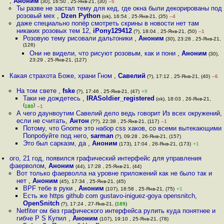
,
Аноним
(30), 16:50 , 25-Янв-21, (30)
–5
Ты разве не застал тему для кед, где окна были декорированы под
розовый мех
,
Dzen Python
(ok), 16:54 , 25-Янв-21, (35)
–4
даже специально попёр смотреть скрины в новости нет там
никаких розовых тем 12
,
iPony129412
(?), 18:04 , 25-Янв-21, (50)
–1
Розовую тему рисовали дальтоники
,
Аноним
(30), 23:28 , 25-Янв-21,
(126)
Они не видели, что рисуют розовым, как и пони
,
Аноним
(30),
23:29 , 25-Янв-21, (127)
Какая страхота Боже, храни Гном
,
Савелий
(?), 17:12 , 25-Янв-21, (40)
–6
На том свете
,
fske
(?), 17:46 , 25-Янв-21, (47)
+9
Таки не дождетесь
,
IRASoldier_registered
(ok), 18:03 , 26-Янв-21,
(
)
180
–1
А чего даунвоутим Савелий дело ведь говорит Из всех окружений,
если не считать
,
Антон
(??), 22:38 , 25-Янв-21, (117)
–1
Потому, что Gnome это набор css хаков, со всеми вытекающими
Попробуйте под него
,
sarman
(?), 09:28 , 26-Янв-21, (157)
Это был сарказм, да
,
Аноним
(173), 17:04 , 26-Янв-21, (173)
+1
ого, 21 год, появился графический интерфейс для управления
фаерволом
,
Аноним
(44), 17:28 , 25-Янв-21, (44)
Вот только фаерволла на уровне приложений как не было так и
нет
,
Аноним
(45), 17:34 , 25-Янв-21, (45)
BPF тебе в руки
,
Аноним
(107), 18:58 , 25-Янв-21, (75)
+1
Есть же https github com gustavo-iniguez-goya opensnitch
,
OpenSnitch
(?), 17:24 , 27-Янв-21, (
189
)
Netfiter ом без графического интерфейса рулить куда понятнее и
гибче P S Купил
,
Аноним
(107), 19:10 , 25-Янв-21, (78)