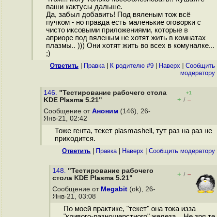
ваши кактусы дальше.
Да, забыл добавить! Под вяленым тож всё
пучком - но правда есть маленькие оговорки с
чисто иксовыми приложениями, которые в
априоре под вяленым не хотят жить в комнатах
плазмы.. ))) Они хотят жить во всех в комуналке...
;)
Ответить
|
Правка
|
К родителю #9
|
Наверх
|
Cообщить
модератору
146.
"Тестирование рабочего стола
+1
+
–
KDE Plasma 5.21"
/
Сообщение от
Аноним
(146), 26-
Янв-21, 02:42
Тоже гента, текет plasmashell, тут раз на раз не
приходится.
Ответить
|
Правка
|
Наверх
|
Cообщить модератору
148.
"Тестирование рабочего
+
–
/
стола KDE Plasma 5.21"
Сообщение от
Megabit
(ok), 26-
Янв-21, 03:08
По моей практике, "текет" она тока изза
"кривого-разношерстного" железа... Не зря те