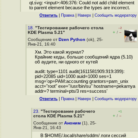
qt.svg: <input>:406:376: Could not add child element
to parent element because the types are incorrect.
Ответить
|
Правка
|
Наверх
|
Cообщить модератору
18.
"Тестирование рабочего стола
–2
+
–
KDE Plasma 5.21"
/
Сообщение от
Dzen Python
(ok), 25-
Янв-21, 16:40
Хм. Это какой журнал?
Крайние кеды, больше сообщений ядра (5.10)
об аудите, ни одного от кутей
audit: type=1101 audit(1611581909.919:399):
pid=22085 uid=1000 auid=1000 ses=1
msg='op=PAM:accounting grantors=pam_unix
acct="root" exe="/usr/bin/su" hostname=pekarnya
addr=? terminal=pts/3 res=success'
Ответить
|
Правка
|
Наверх
|
Cообщить модератору
23.
"Тестирование рабочего
+1
+
–
стола KDE Plasma 5.21"
/
Сообщение от
Аноним
(1), 25-
Янв-21, 16:43
В $HOME/.local/share/sddm/ логи сессий