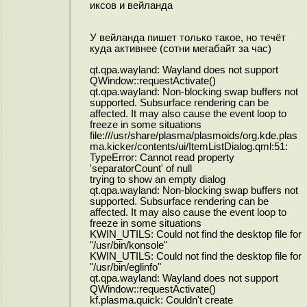
иксов и вейланда
У вейланда пишет только такое, но течёт
куда активнее (сотни мегабайт за час)
qt.qpa.wayland: Wayland does not support
QWindow::requestActivate()
qt.qpa.wayland: Non-blocking swap buffers not
supported. Subsurface rendering can be
affected. It may also cause the event loop to
freeze in some situations
file:///usr/share/plasma/plasmoids/org.kde.plas
ma.kicker/contents/ui/ItemListDialog.qml:51:
TypeError: Cannot read property
'separatorCount' of null
trying to show an empty dialog
qt.qpa.wayland: Non-blocking swap buffers not
supported. Subsurface rendering can be
affected. It may also cause the event loop to
freeze in some situations
KWIN_UTILS: Could not find the desktop file for
"/usr/bin/konsole"
KWIN_UTILS: Could not find the desktop file for
"/usr/bin/eglinfo"
qt.qpa.wayland: Wayland does not support
QWindow::requestActivate()
kf.plasma.quick: Couldn't create