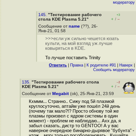
модератору
145.
"Тестирование рабочего
+3
+
–
стола KDE Plasma 5.21"
/
Сообщение от
name
(??), 26-
Янв-21, 01:58
>>>если уж сильно чешется юзать
культи, на мой взгляд уж лучше
ковыряться в KDE.
То лучше поставить Trinity
Ответить
|
Правка
|
К родителю #91
|
Наверх
|
Cообщить модератору
135.
"Тестирование рабочего стола
–2
+
–
KDE Plasma 5.21"
/
Сообщение от
Megabit
(ok), 25-Янв-21, 23:59
Кхммм... Странно.. Сижу под 5й плазмой
круглосуточно, аптайм уже пошёл 24й день
(почему так мало?!? Просто обнову той же
плазмы произвел с ядром системы в один
момент) - проблем не наблюдаю... Ахх да, я
забыл сказать, дистр то GENTOO! А у вас
наверное очередное бинарно-дырявое "бубунта" -
чтож... могу только пособолезновать.. Кушайте