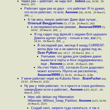
Через раз -- работает, не надо вот
,
leibniz
(ok), 16:56 , 25-
Янв-21, (37)
Работает один раз из двух - это работает Я то думал,
что если работает, то всег
,
Аноним
(34), 16:59 , 25-Янв-21,
(38)
+4
А так весь линукс работает Даже фря лучше
,
Отпетый Виндузятник
(?), 17:18 , 25-Янв-21, (42)
в экспериментальном режиме
,
Анончик99999
(?),
18:02 , 25-Янв-21, (49)
–1
Я год сидел под фряхой с кедами Всё шуршало
Давеча щупал убунту - только в сво
,
zzz
(??),
18:33 , 25-Янв-21, (59)
–2
В последний раз, месяца 4 назад CURRENT-
ветка фри так и не шмогла в дрова под ин
,
Dzen Python
(ok), 19:17 , 25-Янв-21, (81)
–2
Учитывая, что дрова для графики давно
вынесли в порты и 4xxx поддерживалась
еще
,
Аноним
(-), 19:36 , 25-Янв-21, (89)
На счет Haiku OS, согласен Если доделают,
может взлететь Убунта не рассвопилас
,
Анончик99999
(?), 00:33 , 26-Янв-21, (138)
У меня работает норм на Kubuntu Neon
,
BrainFucker
(ok),
23:53 , 25-Янв-21, (132)
Ну раз у тебя работает, то я просто в глаза долблюсь
навернДаже если и работает,
,
Аноним
(137), 00:27 , 26-
Янв-21, (137)
https wiki debian org Hibernation
Hibernate_Without_Swap_Partition
,
Аноним
(147), 02:50 ,
26-Янв-21, (147)
Создай своп, запрети туда свопиться, я так и