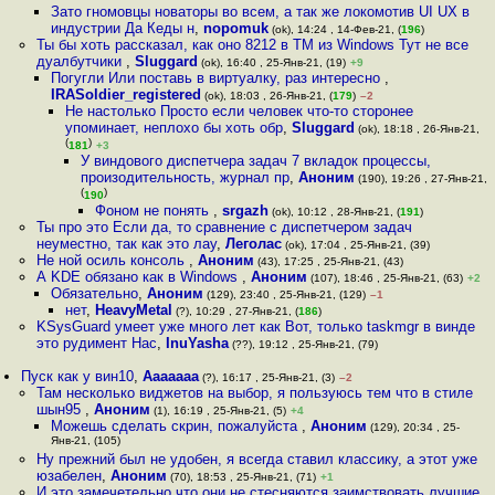
Зато гномовцы новаторы во всем, а так же локомотив UI UX в
индустрии Да Кеды н
,
nopomuk
(ok), 14:24 , 14-Фев-21, (
196
)
Ты бы хоть рассказал, как оно 8212 в TM из Windows Тут не все
дуалбутчики
,
Sluggard
(ok), 16:40 , 25-Янв-21, (19)
+9
Погугли Или поставь в виртуалку, раз интересно
,
IRASoldier_registered
(ok), 18:03 , 26-Янв-21, (
179
)
–2
Не настолько Просто если человек что-то сторонее
упоминает, неплохо бы хоть обр
,
Sluggard
(ok), 18:18 , 26-Янв-21,
(
)
181
+3
У виндового диспетчера задач 7 вкладок процессы,
произодительность, журнал пр
,
Аноним
(190), 19:26 , 27-Янв-21,
(
)
190
Фоном не понять
,
srgazh
(ok), 10:12 , 28-Янв-21, (
191
)
Ты про это Если да, то сравнение с диспетчером задач
неуместно, так как это лау
,
Леголас
(ok), 17:04 , 25-Янв-21, (39)
Не ной осиль консоль
,
Аноним
(43), 17:25 , 25-Янв-21, (43)
А KDE обязано как в Windows
,
Аноним
(107), 18:46 , 25-Янв-21, (63)
+2
Обязательно
,
Аноним
(129), 23:40 , 25-Янв-21, (129)
–1
нет
,
HeavyMetal
(?), 10:29 , 27-Янв-21, (
186
)
KSysGuard умеет уже много лет как Вот, только taskmgr в винде
это рудимент Нас
,
InuYasha
(??), 19:12 , 25-Янв-21, (79)
Пуск как у вин10
,
Ааааааа
(?), 16:17 , 25-Янв-21, (3)
–2
Там несколько виджетов на выбор, я пользуюсь тем что в стиле
шын95
,
Аноним
(1), 16:19 , 25-Янв-21, (5)
+4
Можешь сделать скрин, пожалуйста
,
Аноним
(129), 20:34 , 25-
Янв-21, (105)
Ну прежний был не удобен, я всегда ставил классику, а этот уже
юзабелен
,
Аноним
(70), 18:53 , 25-Янв-21, (71)
+1
И это замечетельно что они не стесняются заимствовать лучшие