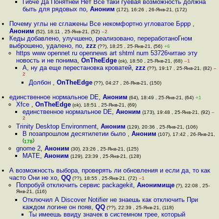
Гибче Да Понятней Нет Все таки гуевая возможность должна
быть для рядовых по
,
Аноним
(172), 16:26 , 26-Янв-21, (172)
Почему углы не сглажены Все некомфортно угловатое Бррр
,
Аноним
(52), 18:11 , 25-Янв-21, (52)
–2
Кеды добавлено, улучшено, реализовано, переработаноГном
выброшено, удалено, no
,
zzz
(??), 18:25 , 25-Янв-21, (56)
+6
https www opennet ru opennews art shtml num 53726читаю эту
новость и не понима
,
OnTheEdge
(ok), 18:50 , 25-Янв-21, (68)
–1
А, ну да еще перестановка кроватей
,
zzz
(??), 19:17 , 25-Янв-21, (82)
–
2
Долбон
,
OnTheEdge
(??), 04:27 , 26-Янв-21, (150)
единственное нормальное DE
,
Аноним
(64), 18:49 , 25-Янв-21, (64)
+1
Xfce
,
OnTheEdge
(ok), 18:51 , 25-Янв-21, (69)
единственное нормальное DE
,
Аноним
(173), 19:48 , 25-Янв-21, (92)
–
2
Trinity Desktop Environment
,
Аноним
(129), 20:36 , 25-Янв-21, (106)
В позапрошлом десятилетии было
,
Аноним
(107), 17:42 , 26-Янв-21,
(
)
178
gnome 2
,
Аноним
(30), 23:26 , 25-Янв-21, (125)
MATE
,
Аноним
(129), 23:39 , 25-Янв-21, (128)
А возможность выбора, проверять ли обновления и если да, то как
часто Они не хо
,
QQ
(??), 18:55 , 25-Янв-21, (72)
–1
Попробуй отключить сервис packagekit
,
Анонимище
(?), 22:08 , 25-
Янв-21, (116)
Отключил А Discover Notifier не знаешь как отключить При
каждом логине он появ
,
QQ
(??), 22:39 , 25-Янв-21, (118)
Ты имеешь ввиду значек в системном трее, который