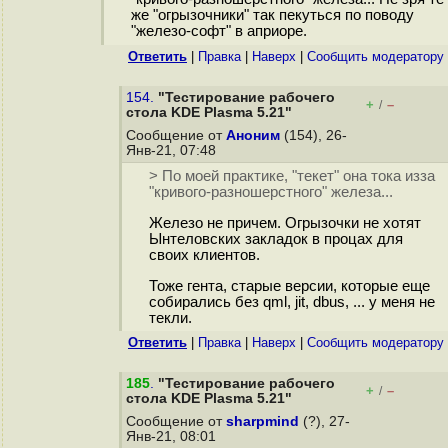
же "огрызочники" так пекуться по поводу
"железо-софт" в априоре.
Ответить
|
Правка
|
Наверх
|
Cообщить модератору
154.
"Тестирование рабочего
+
–
/
стола KDE Plasma 5.21"
Сообщение от
Аноним
(154), 26-
Янв-21, 07:48
> По моей практике, "текет" она тока изза
"кривого-разношерстного" железа...
Железо не причем. Огрызочки не хотят
Ынтеловских закладок в процах для
своих клиентов.
Тоже гента, старые версии, которые еще
собирались без qml, jit, dbus, ... у меня не
текли.
Ответить
|
Правка
|
Наверх
|
Cообщить модератору
185
.
"Тестирование рабочего
+
–
/
стола KDE Plasma 5.21"
Сообщение от
sharpmind
(?), 27-
Янв-21, 08:01