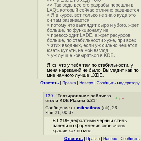
>>> а LXDE по ходу того
>> Так ведь все его разрабы перешли в
LXQt, который сейчас отлично развивется
> Я в курсе, вот только не знаю куда это
он там развивается,
> потому что выглядит сыро и убого, жрёт
больше, по функционалу не
> превосходит LXDE, а жрёт ресурсов
больше, по стабильности хуже, при всех
> этих вводных, если уж сильно чешется
юзать культи, на мой взгляд
> уж лучше ковыряться в KDE.
Я хз, что у тебя там по стабильности, у
меня нареканий не было. Выглядит как по
мне намного лучше LXDE.
Ответить
|
Правка
|
Наверх
|
Cообщить модератору
139.
"Тестирование рабочего
+
–
/
стола KDE Plasma 5.21"
Сообщение от
mikhailnov
(ok), 26-
Янв-21, 00:37
В LXDE дефолтный черный стиль
панели и оформления окон очень
красив как по мне
Ответить
|
Правка
|
Наверх
|
Cообщить