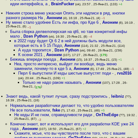
идеи интерфейса, а
,
BrainFucker
(ok), 23:57 , 25-Янв-21, (133)
+4
Нижняя строка меню ужасная Опять эти надписи в ряд, кнопки
разного размера На
,
Аноним
(4), 16:18 , 25-Янв-21, (4)
–1
Ну меню стало удобнее Есть ли инфа, про Кде 6
,
Аноним
(6), 16:19 ,
25-Янв-21, (6)
–1
Была сборка делвелоперская на qt6, но там конкретной инфы
мало
,
Dzen Python
(ok), 16:30 , 25-Янв-21, (8)
–4
в 2022 году будет Qt 6 2 в ней должны быть модули все,
которые есть в 5 15 Подо
,
Аноним
(114), 21:32 , 25-Янв-21, (114)
А куда торопится
,
Dzen Python
(ok), 09:40 , 26-Янв-21, (158)
К осени 2021
,
Аноним
(107), 17:27 , 26-Янв-21, (
175
)
Бежишь впереди поезда
,
Аноним
(15), 16:37 , 25-Янв-21, (15)
+1
Неа, просто интересно, выйдет ли вообще, ведь меню
заменили, почему-то в кде 5 а
,
Аноним
(6), 17:49 , 25-Янв-21, (48)
–1
Перл 6 выпустили И кеды шестые выпустят поди -
,
rvs2016
(ok), 20:44 , 25-Янв-21, (109)
+1
Только не надо раком называть
,
Аноним
(107), 17:28 , 26-
Янв-21, (
)
176
Знают ведь, какой тулкит лучше, сразу подстроились
,
leibniz
(??),
16:39 , 25-Янв-21, (16)
Нормальные разработчики делают то, что удобно пользователям
Не все пользователи
,
fske
(?), 17:43 , 25-Янв-21, (46)
+5
Не кеды И не гном, справедливости ради
,
OnTheEdge
(??), 19:32 ,
25-Янв-21, (87)
–2
Конечно знают, вот и используют его для разработки KDE уже 24
года
,
Аноним
(107), 18:50 , 25-Янв-21, (67)
+2
Скажите, мсье, что вы чувствуете после того, что с вашим
любимым тулкитом сделал
,
OnTheEdge