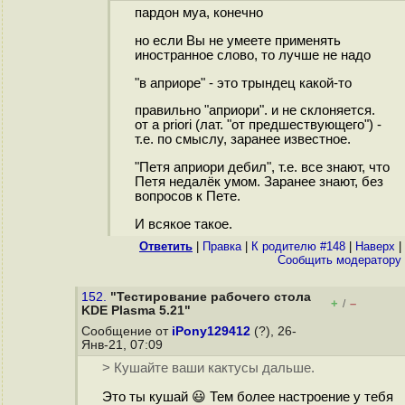
пардон муа, конечно
но если Вы не умеете применять
иностранное слово, то лучше не надо
"в априоре" - это трындец какой-то
правильно "априори". и не склоняется.
от a priori (лат. "от предшествующего") -
т.е. по смыслу, заранее известное.
"Петя априори дебил", т.е. все знают, что
Петя недалёк умом. Заранее знают, без
вопросов к Пете.
И всякое такое.
Ответить
|
Правка
|
К родителю #148
|
Наверх
|
Cообщить модератору
152.
"Тестирование рабочего стола
+
–
/
KDE Plasma 5.21"
Сообщение от
iPony129412
(?), 26-
Янв-21, 07:09
> Кушайте ваши кактусы дальше.
Это ты кушай 😃 Тем более настроение у тебя