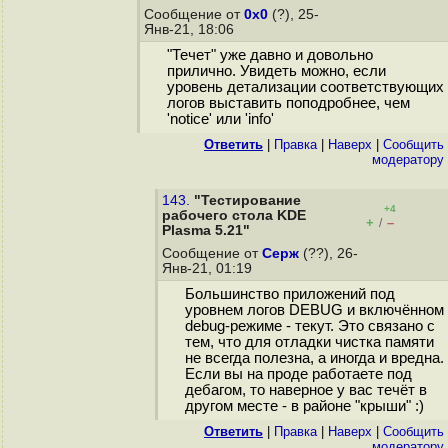
Сообщение от
0x0
(?), 25-
Янв-21, 18:06
"Течет" уже давно и довольно
прилично. Увидеть можно, если
уровень детализации соответствующих
логов выставить поподробнее, чем
'notice' или 'info'
Ответить
|
Правка
|
Наверх
|
Cообщить
модератору
143.
"Тестирование
+4
рабочего стола KDE
+
–
/
Plasma 5.21"
Сообщение от
Серж
(??), 26-
Янв-21, 01:19
Большинство приложений под
уровнем логов DEBUG и включённом
debug-режиме - текут. Это связано с
тем, что для отладки чистка памяти
не всегда полезна, а иногда и вредна.
Если вы на проде работаете под
дебагом, то наверное у вас течёт в
другом месте - в районе "крыши" :)
Ответить
|
Правка
|
Наверх
|
Cообщить
модератору