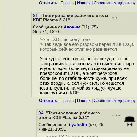
Ответить
|
Правка
|
Наверх
|
Cообщить модератору
91.
"Тестирование рабочего стола
+
–
/
KDE Plasma 5.21"
Сообщение от
Аноним
(91), 25-
Янв-21, 19:46
>> а LXDE по ходу того
> Так ведь все его разрабы перешли в LXQt,
который сейчас отлично развивется
Я в курсе, вот только не знаю куда это он
там развивается, потому что выглядит сыро
и убого, жрёт больше, по функционалу не
превосходит LXDE, а жрёт ресурсов
больше, по стабильности хуже, при всех
этих вводных, если уж сильно чешется
юзать культи, на мой взгляд уж лучше
ковыряться в KDE.
Ответить
|
Правка
|
Наверх
|
Cообщить модератору
94.
"Тестирование рабочего
+
–
/
стола KDE Plasma 5.21"
Сообщение от
ilyafedin
(ok), 25-
Янв-21, 19:51