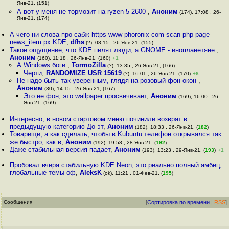
Янв-21, (151)
А вот у меня не тормозит на ryzen 5 2600
,
Аноним
(174), 17:08 , 26-
Янв-21, (174)
А чего ни слова про сабж https www phoronix com scan php page
news_item px KDE
,
dfhs
(?), 08:15 , 26-Янв-21, (155)
Такое ощущение, что KDE пилят люди, а GNOME - инопланетяне
,
Аноним
(160), 11:18 , 26-Янв-21, (160)
+1
А Windows боги
,
TormoZilla
(?), 13:35 , 26-Янв-21, (166)
Черти
,
RANDOMIZE USR 15619
(?), 16:01 , 26-Янв-21, (170)
+6
Не надо быть так уверенным, глядя на розовый фон окон
,
Аноним
(30), 14:15 , 26-Янв-21, (167)
Это не фон, это wallpaper просвечивает
,
Аноним
(169), 16:00 , 26-
Янв-21, (169)
Интересно, в новом стартовом меню починили возврат в
предыдущую категорию До эт
,
Аноним
(182), 18:33 , 26-Янв-21, (
182
)
Товарищи, а как сделать, чтобы в Kubuntu телефон открывался так
же быстро, как в
,
Аноним
(192), 19:58 , 28-Янв-21, (
192
)
Даже стабильная версия падает
,
Аноним
(193), 13:23 , 29-Янв-21, (
193
)
+1
Пробовал вчера стабильную KDE Neon, это реально полный амбец,
глобальные темы оф
,
AleksK
(ok), 11:21 , 01-Фев-21, (
195
)
Сообщения
[
Сортировка по времени
|
RSS
]