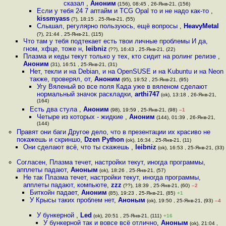
сказал
,
Аноним
(156), 08:45 , 26-Янв-21, (156)
Если у тебя 24 7 аптайм и TCG Opal то и не надо как-то
,
kissmyass
(?), 18:15 , 25-Янв-21, (55)
Слышал, регулярно пользуюсь, ещё вопросы
,
HeavyMetal
(?), 21:44 , 25-Янв-21, (115)
Что там у тебя подтекает есть твои личные проблемы И да,
гном, хфце, тоже н
,
leibniz
(??), 16:43 , 25-Янв-21, (22)
Плазма и кеды текут только у тех, кто сидит на ролинг релизе
,
Аноним
(31), 16:51 , 25-Янв-21, (31)
Нет, текли и на Debian, и на OpenSUSE и на Kubuntu и на Neon
также, проверял, от
,
Аноним
(95), 19:52 , 25-Янв-21, (95)
Угу Вяленый во все поля Када уже в вяленом сделают
нормальный значок раскладки
,
arthi747
(ok), 13:18 , 26-Янв-21,
(164)
Есть два стула
,
Аноним
(98), 19:59 , 25-Янв-21, (98)
–1
Четыре из которых - жидкие
,
Аноним
(144), 01:39 , 26-Янв-21,
(144)
Правят они баги Другое дело, что в презентации их красиво не
покажешь и скриншо
,
Dzen Python
(ok), 16:34 , 25-Янв-21, (11)
Они сделают всё, что ты скажешь
,
leibniz
(ok), 16:53 , 25-Янв-21, (33)
Согласен, Плазма течет, настройки текут, иногда программы,
апплеты падают
,
Аноным
(ok), 18:26 , 25-Янв-21, (57)
Не так Плазма течет, настройки текут, иногда программы,
апплеты падают, компьюте
,
zzz
(??), 18:39 , 25-Янв-21, (60)
–2
Биткойн падает
,
Аноним
(85), 19:23 , 25-Янв-21, (85)
+1
У Крысы таких проблем нет
,
Аноным
(ok), 19:50 , 25-Янв-21, (93)
–4
У бункерной
,
Led
(ok), 20:51 , 25-Янв-21, (111)
+16
У бункерной так и вовсе всё отлично
,
Аноным
(ok), 21:04 ,