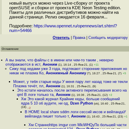
новый выпуск можно через Live-сборку от проекта
openSUSE и сборки от проекта KDE Neon Testing edition.
Пакеты для различных дистрибутивов можно найти на
данной странице. Релиз ожидается 16 февраля...
Подробнее:
https://www.opennet.ru/opennews/art.shtml?
num=54466
Ответить
|
Правка
|
Cообщить модератору
Оглавление
А вы знали, что файлы с в имени или чем-то таким , неверно
отображаются в ист
,
Аноним
(1), 16:14 , 25-Янв-21, (1)
+11
Сижу под кедами уже 3 года, подтекают сторонние приложения но
никак не плазма Ко
,
Анонимный Анониму
(?), 16:27 , 25-Янв-21, (7)
+5
Может, у тебя старые кеды У меня пару лет назад тоже не текли
Плазма течёт, пл
,
Аноним
(1), 16:31 , 25-Янв-21, (9)
Это кстати началось после активного переписывания всего на
qml В логе только та
,
Аноним
(1), 16:36 , 25-Янв-21, (12)
+2
Хм Это какой журнал Крайние кеды, больше сообщений
ядра 5 10 об аудите, ни од
,
Dzen Python
(ok), 16:40 , 25-Янв-21,
(18)
–2
В HOME local share sddm логи сессий иксов и вейландаУ
вейланда пишет только т
,
Аноним
(1), 16:43 , 25-Янв-21, (23)
+1
Хм Странноhttps imgur com MkiWHQyПо большей части