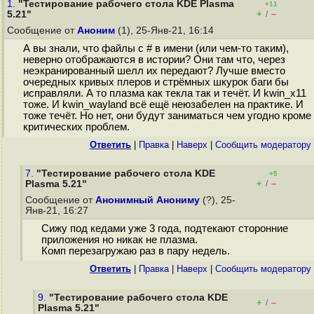
1.
"Тестирование рабочего стола KDE Plasma
+11
+
–
5.21"
/
Сообщение от
Аноним
(1), 25-Янв-21, 16:14
А вы знали, что файлы с # в имени (или чем-то таким),
неверно отображаются в истории? Они там что, через
неэкранированный шелл их передают? Лучше вместо
очередных кривых плеров и стрёмных шкурок баги бы
исправляли. А то плазма как текла так и течёт. И kwin_x11
тоже. И kwin_wayland всё ещё неюзабелен на практике. И
тоже течёт. Но нет, они будут заниматься чем угодно кроме
критических проблем.
Ответить
|
Правка
|
Наверх
|
Cообщить модератору
7.
"Тестирование рабочего стола KDE
+5
+
–
Plasma 5.21"
/
Сообщение от
Анонимный Анониму
(?), 25-
Янв-21, 16:27
Сижу под кедами уже 3 года, подтекают сторонние
приложения но никак не плазма.
Комп перезагружаю раз в пару недель.
Ответить
|
Правка
|
Наверх
|
Cообщить модератору
9.
"Тестирование рабочего стола KDE
+
–
/
Plasma 5.21"