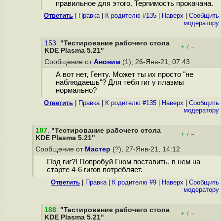
правильное для этого. Терпимость прокачана.
Ответить
|
Правка
|
К родителю #135
|
Наверх
|
Cообщить
модератору
153.
"Тестирование рабочего стола
+
–
/
KDE Plasma 5.21"
Сообщение от
Аноним
(1), 26-Янв-21, 07:43
А вот нет, Генту. Может ты их просто "не
наблюдаешь"? Для тебя гиг у плазмы
нормально?
Ответить
|
Правка
|
К родителю #135
|
Наверх
|
Cообщить
модератору
187
.
"Тестирование рабочего стола
+
–
/
KDE Plasma 5.21"
Сообщение от
Мастер
(?), 27-Янв-21, 14:12
Под гиг?! Попробуй Гном поставить, в нем на
старте 4-6 гигов потребляет.
Ответить
|
Правка
|
К родителю #9
|
Наверх
|
Cообщить
модератору
188
.
"Тестирование рабочего стола
+
–
/
KDE Plasma 5.21"