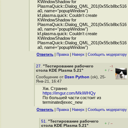
KWindowShadow for
PlasmaQuick::Dialog_QML_201(0x55cb8bc516
a0, name="popupWindow")
kf.plasma.quick: Couldn't create
KWindowShadow for
PlasmaQuick::Dialog_QML_201(0x55cb8bc516
a0, name="popupWindow")
kf.plasma.quick: Couldn't create
KWindowShadow for
PlasmaQuick::Dialog_QML_201(0x55cb8bc516
a0, name="popupWindow")
Ответить
|
Правка
|
Наверх
|
Cообщить модератору
27.
"Тестирование рабочего
–1
+
–
стола KDE Plasma 5.21"
/
Сообщение от
Dzen Python
(ok), 25-
Янв-21, 16:47
Хм. Странно
https://imgur.com/MkiWHQy
По большей части состоит из
terminated|exec_new
Ответить
|
Правка
|
Наверх
|
Cообщить модератору
51.
"Тестирование рабочего
+
–
/
стола KDE Plasma 5.21"