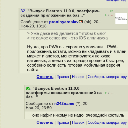
32.
"Выпуск Electron 11.0.0, платформы
+2
+
–
создания приложений на баз..."
/
Сообщение от
proninyaroslav
(ok), 20-
Ноя-20, 13:18
> Уже даже веб делается "чтобы было"
> тк самое основное - это iOS аппликуха
Ну да, про PWA вы скромно умолчали... PWA-
приложения, кстати, можно выкладывать и в плей
маркет и апстор, монетизируются не хуже
нативных, а делать их гораздо проще и быстрее,
особенно если есть готовая мобильная версия
сайта.
Ответить
|
Правка
|
Наверх
|
Cообщить модератору
95
.
"Выпуск Electron 11.0.0,
платформы создания приложений на
+
–
/
баз..."
Сообщение от
n242name
(?), 20-
Ноя-20, 23:50
оно нафиг никому не надо, очередной костыль
Ответить
|
Правка
|
Наверх
|
Cообщить модератору