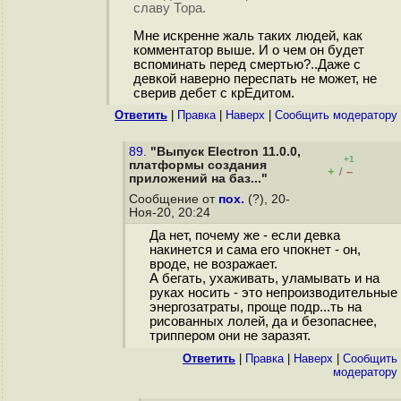
славу Тора.
Мне искренне жаль таких людей, как
комментатор выше. И о чем он будет
вспоминать перед смертью?..Даже с
девкой наверно переспать не может, не
сверив дебет с крЕдитом.
Ответить
|
Правка
|
Наверх
|
Cообщить модератору
89.
"Выпуск Electron 11.0.0,
+1
платформы создания
+
–
/
приложений на баз..."
Сообщение от
пох.
(?), 20-
Ноя-20, 20:24
Да нет, почему же - если девка
накинется и сама его чпокнет - он,
вроде, не возражает.
А бегать, ухаживать, уламывать и на
руках носить - это непроизводительные
энергозатраты, проще подр...ть на
рисованных лолей, да и безопаснее,
триппером они не заразят.
Ответить
|
Правка
|
Наверх
|
Cообщить
модератору