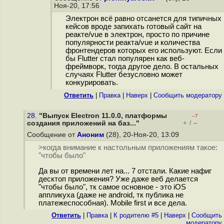
Ноя-20, 17:56
Электрон всё равно отсанется для типичных
кейсов вроде запихать готовый сайт на
реакте/vue в электрон, просто по причине
популярности реакта/vue и количества
фронтендеров которых его используют. Если
бы Flutter стал популярен как веб-
фреймворк, тогда другое дело. В остальных
случаях Flutter безусловно может
конкурировать.
Ответить
|
Правка
|
Наверх
|
Cообщить модератору
28.
"Выпуск Electron 11.0.0, платформы
–7
+
–
создания приложений на баз..."
/
Сообщение от
Аноним
(28), 20-Ноя-20, 13:09
>когда внимание к настольным приложениям такое:
"чтобы было"
Да вы от времени лет на... 7 отстали. Какие нафиг
десктоп приложения? Уже даже веб делается
"чтобы было", тк самое основное - это iOS
аппликуха (даже не android, тк публика не
платежеспособная). Mobile first и все дела.
Ответить
|
Правка
|
К родителю #5
|
Наверх
|
Cообщить
модератору