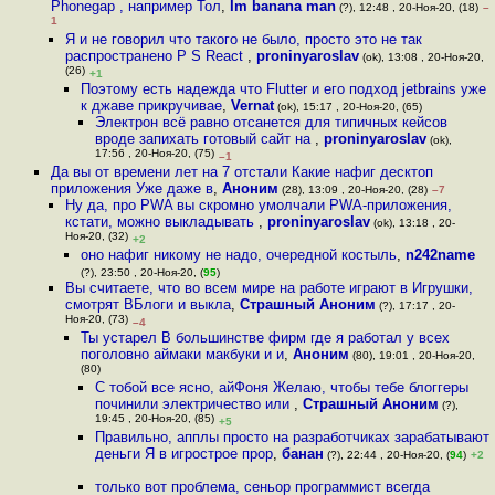
Phonegap , например Тол
,
Im banana man
(?), 12:48 , 20-Ноя-20, (18)
–
1
Я и не говорил что такого не было, просто это не так
распространено P S React
,
proninyaroslav
(ok), 13:08 , 20-Ноя-20,
(26)
+1
Поэтому есть надежда что Flutter и его подход jetbrains уже
к джаве прикручивае
,
Vernat
(ok), 15:17 , 20-Ноя-20, (65)
Электрон всё равно отсанется для типичных кейсов
вроде запихать готовый сайт на
,
proninyaroslav
(ok),
17:56 , 20-Ноя-20, (75)
–1
Да вы от времени лет на 7 отстали Какие нафиг десктоп
приложения Уже даже в
,
Аноним
(28), 13:09 , 20-Ноя-20, (28)
–7
Ну да, про PWA вы скромно умолчали PWA-приложения,
кстати, можно выкладывать
,
proninyaroslav
(ok), 13:18 , 20-
Ноя-20, (32)
+2
оно нафиг никому не надо, очередной костыль
,
n242name
(?), 23:50 , 20-Ноя-20, (
95
)
Вы считаете, что во всем мире на работе играют в Игрушки,
смотрят ВБлоги и выкла
,
Страшный Аноним
(?), 17:17 , 20-
Ноя-20, (73)
–4
Ты устарел В большинстве фирм где я работал у всех
поголовно аймаки макбуки и и
,
Аноним
(80), 19:01 , 20-Ноя-20,
(80)
С тобой все ясно, айФоня Желаю, чтобы тебе блоггеры
починили электричество или
,
Страшный Аноним
(?),
19:45 , 20-Ноя-20, (85)
+5
Правильно, апплы просто на разработчиках зарабатывают
деньги Я в игрострое прор
,
банан
(?), 22:44 , 20-Ноя-20, (
94
)
+2
только вот проблема, сеньор программист всегда