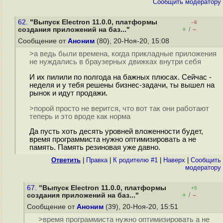
Cообщить модератору
62.
"Выпуск Electron 11.0.0, платформы
–6
+
–
создания приложений на баз..."
/
Сообщение от
Аноним
(80), 20-Ноя-20, 15:08
>а ведь были времена, когда прикладные приложения
не нуждались в браузерных движках внутри себя
И их пилили по полгода на бажных плюсах. Сейчас -
неделя и у тебя решены бизнес-задачи, ты вышел на
рынок и идут продажи.
>порой просто не верится, что вот так они работают
теперь и это вроде как норма
Да пусть хоть десять уровней вложенности будет,
время программиста нужно оптимизировать а не
память. Память резиновая уже давно.
Ответить
|
Правка
|
К родителю #1
|
Наверх
|
Cообщить
модератору
67.
"Выпуск Electron 11.0.0, платформы
+5
+
–
создания приложений на баз..."
/
Сообщение от
Аноним
(39), 20-Ноя-20, 15:51
>время программиста нужно оптимизировать а не