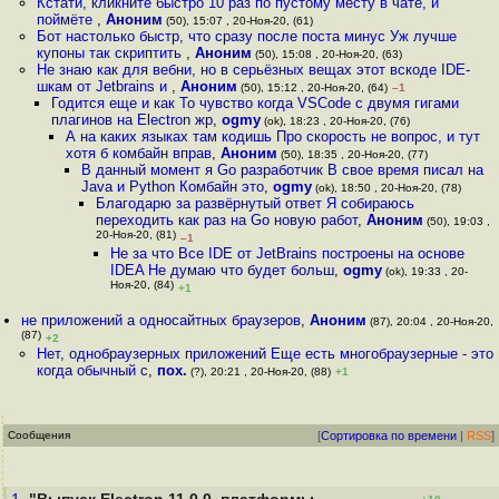
Кстати, кликните быстро 10 раз по пустому месту в чате, и
поймёте
,
Аноним
(50), 15:07 , 20-Ноя-20, (61)
Бот настолько быстр, что сразу после поста минус Уж лучше
купоны так скриптить
,
Аноним
(50), 15:08 , 20-Ноя-20, (63)
Не знаю как для вебни, но в серьёзных вещах этот вскоде IDE-
шкам от Jetbrains и
,
Аноним
(50), 15:12 , 20-Ноя-20, (64)
–1
Годится еще и как То чувство когда VSCode с двумя гигами
плагинов на Electron жр
,
ogmy
(ok), 18:23 , 20-Ноя-20, (76)
А на каких языках там кодишь Про скорость не вопрос, и тут
хотя б комбайн вправ
,
Аноним
(50), 18:35 , 20-Ноя-20, (77)
В данный момент я Go разработчик В свое время писал на
Java и Python Комбайн это
,
ogmy
(ok), 18:50 , 20-Ноя-20, (78)
Благодарю за развёрнутый ответ Я собираюсь
переходить как раз на Go новую работ
,
Аноним
(50), 19:03 ,
20-Ноя-20, (81)
–1
Не за что Все IDE от JetBrains построены на основе
IDEA Не думаю что будет больш
,
ogmy
(ok), 19:33 , 20-
Ноя-20, (84)
+1
не приложений а односайтных браузеров
,
Аноним
(87), 20:04 , 20-Ноя-20,
(87)
+2
Нет, однобраузерных приложений Еще есть многобраузерные - это
когда обычный с
,
пох.
(?), 20:21 , 20-Ноя-20, (88)
+1
Сообщения
[
Сортировка по времени
|
RSS
]