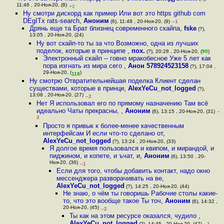
11:46 , 20-Ноя-20, (8)
+2
Ну смотри дискорд как пример Или вот это https github com
DEgITx rats-search
,
Аноним
(6), 11:48 , 20-Ноя-20, (9)
–1
Дрянь еще та Брат близнец современного скайпа
,
fske
(?),
13:05 , 20-Ноя-20, (24)
Ну вот скайп-то ты за что Возможно, одна из лучших
поделок, которые в принципе
,
пох.
(?), 20:28 , 20-Ноя-20, (
90
)
Электронный скайп -- говно мракобесное Уже 5 лет как
пора изгнать из мира сего
,
Анон 578924523158
(?), 17:04 ,
29-Ноя-20, (
)
118
Ну смотрю Отвратительнейшая поделка Клиент сделан
существами, которые в принци
,
AlexYeCu_not_logged
(?),
13:08 , 20-Ноя-20, (27)
–2
Нет Я использовал его по прямому назначению Там всё
идеально Чаты прекрасны,
,
Аноним
(6), 13:15 , 20-Ноя-20, (31)
–
2
Просто я привык к более-менее качественным
интерфейсам И если что-то сделано от
,
AlexYeCu_not_logged
(?), 13:24 , 20-Ноя-20, (33)
Я долгое время пользовался и квипом, и мирандой, и
пиджином, и копете, и ъчат, и
,
Аноним
(6), 13:50 , 20-
Ноя-20, (36)
–1
Если для того, чтобы добавить контакт, надо окно
мессенджера разворачивать на ве
,
AlexYeCu_not_logged
(?), 14:25 , 20-Ноя-20, (44)
Не знаю, о чём ты говоришь Рабочие столы какие-
то, что это вообще такое Ты точ
,
Аноним
(6), 14:32 ,
20-Ноя-20, (45)
–2
Ты как на этом ресурсе оказался, чудило
,
AlexYeCu_not_logged
(?), 14:45 , 20-Ноя-20, (47)
–1