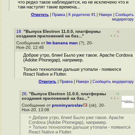
что редко такое наблюдается, но не исключено что и
там наступят такие времена...
Ответить
|
Правка
|
К родителю #1
|
Наверх
|
Cообщить
модератору
18.
"Выпуск Electron 11.0.0, платформы
–1
+
–
создания приложений на баз..."
/
Сообщение от
Im banana man
(?), 20-
Ноя-20, 12:48
Доброе утро, блин! Было уже такое. Apache Cordova
(Adobe Phonegap), например.
Только технологии дальше утопали - появился
React Native и Flutter.
Ответить
|
Правка
|
Наверх
|
Cообщить модератору
26.
"Выпуск Electron 11.0.0, платформы
+1
+
–
создания приложений на баз..."
/
Сообщение от
proninyaroslav
(ok), 20-
Ноя-20, 13:08
> Доброе утро, блин! Было уже такое. Apache
Cordova (Adobe Phonegap), например.
> Только технологии дальше утопали - появился
React Native и Flutter.