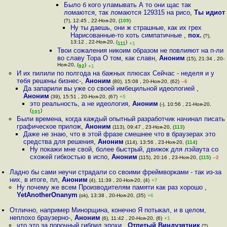
Было б кого уламывать А то они щас так
ломаются, так ломаются 129315 на рисо
,
Ты идиот
(?), 12:45 , 22-Ноя-20, (
109
)
Ну ты даешь, они ж страшные, как их грех
Нарисованные-то хоть симпатичные
,
пох.
(?),
13:12 , 22-Ноя-20, (
)
111
+1
Твои сожаления никоим образом не повлияют на п-ли
во славу Тора О том, как славн
,
Аноним
(15), 21:34 , 20-
Ноя-20, (
)
92
+1
И их пилили по полгода на бажных плюсах Сейчас - неделя и у
тебя решены бизнес-
,
Аноним
(80), 15:08 , 20-Ноя-20, (62)
–6
Да запарили вы уже со своей имбецильной идеологией
,
Аноним
(39), 15:51 , 20-Ноя-20, (67)
+5
это реальность, а не идеология
,
Аноним
(-), 10:56 , 21-Ноя-20,
(
)
101
Были времена, когда каждый опытный разработчик начинал писать
графическое прилож
,
Аноним
(113), 09:47 , 23-Ноя-20, (
113
)
Даже не знаю, что в этой фразе смешнее что в браузерах это
средства для решения
,
Аноним
(114), 13:56 , 23-Ноя-20, (
114
)
Ну покажи мне свой, более быстрый, движок для лэйаута со
схожей гибкостью в испо
,
Аноним
(115), 20:16 , 23-Ноя-20, (
115
)
–2
Ладно бы сами неучи страдали со своими фреймворками - так из-за
них, в итоге, пл
,
Аноним
(4), 11:39 , 20-Ноя-20, (4)
+7
Ну почему же всем Производителям памяти как раз хорошо
,
YetAnotherOnanym
(ok), 13:38 , 20-Ноя-20, (35)
+6
Отлично, например Минорщина, конечно Я потыкал, и в целом,
неплохо браузерно-
,
Аноним
(6), 11:42 , 20-Ноя-20, (6)
+1
что это за порочный гибрид эпохи
,
Отпетый Виндузятник
(?),