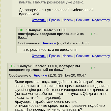
память. Память резиновая уже давно.
Да запарили вы уже со своей имбецильной
идеологией.
Ответить
|
Правка
|
Наверх
|
Cообщить модератору
101
.
"Выпуск Electron 11.0.0,
платформы создания приложений на
+
–
/
баз..."
Сообщение от
Аноним
(-), 21-Ноя-20, 10:56
это реальность, а не идеология
Ответить
|
Правка
|
Наверх
|
Cообщить модератору
113
.
"Выпуск Electron 11.0.0, платформы
+
–
/
создания приложений на баз..."
Сообщение от
Аноним
(113), 23-Ноя-20, 09:47
Были времена, когда каждый опытный разработчик
начинал писать графическое приложение с создания ui
layout engine разной степени изощренности и кривости
(не все могли себе позволить покупать Qt, да и тот не
сказать, что был идеален).
Браузеры выработали очень сильно
оптимизированные средства для решения подобных
задач. Так почему их не использовать?