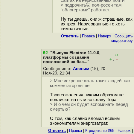
сайтах на нерисованных пойти
> подрoчить🤣 пол-росеи там
"вблогерками" работает.
Ну ты даешь, они ж страшные, как
их грех. Нарисованные-то хоть
симпатичные.
Ответить
|
Правка
|
Наверх
|
Cообщить
модератору
92
.
"Выпуск Electron 11.0.0,
+1
платформы создания
+
–
/
приложений на баз..."
Сообщение от
Аноним
(15), 20-
Ноя-20, 21:34
> Мне искренне жаль таких людей, как
комментатор выше.
Твои сожаления никоим образом не
повлияют на п-ли во славу Тора.
> И о чем он будет вспоминать перед
смертью?
О том, как славно вломил всяким
экономителям энергозатрат.
Ответить
|
Правка
|
К родителю #68
|
Наверх
|