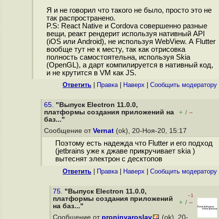
Я и не говорил что такого не было, просто это не
так распространено.
P.S: React Native и Cordova совершенно разные
вещи, реакт рендерит используя нативный API
(iOS или Android), не используя WebView. А Flutter
вообще тут не к месту, так как отрисовка
полность самостоятельна, используя Skia
(OpenGL), а дарт компилируется в нативный код,
и не крутится в VM как JS.
Ответить
|
Правка
|
Наверх
|
Cообщить модератору
65.
"Выпуск Electron 11.0.0,
платформы создания приложений на
+
–
/
баз..."
Сообщение от
Vernat
(ok), 20-Ноя-20, 15:17
Поэтому есть надежда что Flutter и его подход
(jetbrains уже к джаве прикручивает skia )
вытеснят электрон с десктопов
Ответить
|
Правка
|
Наверх
|
Cообщить модератору
75.
"Выпуск Electron 11.0.0,
–1
платформы создания приложений
+
–
/
на баз..."
Сообщение от
proninyaroslav
(ok), 20-