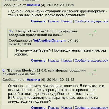
Сообщение от
Аноним
(4), 20-Ноя-20, 11:39
Ладно бы сами неучи страдали со своими фреймворками -
так из-за них, в итоге, плохо всем остальным!
Ответить
|
Правка
|
Наверх
|
Cообщить модератору
35.
"Выпуск Electron 11.0.0, платформы
+6
+
–
создания приложений на баз..."
/
Сообщение от
YetAnotherOnanym
(ok), 20-
Ноя-20, 13:38
Ну почему же "всем"? Производителям памяти как раз
хорошо.
Ответить
|
Правка
|
Наверх
|
Cообщить модератору
6.
"Выпуск Electron 11.0.0, платформы создания
+1
+
–
приложений на баз..."
/
Сообщение от
Аноним
(6), 20-Ноя-20, 11:42
Отлично, например. Минорщина, конечно. Я потыкал, и в
целом, неплохо: браузерно-десктопные приложения
разрабатывать довольно удобно во всяком случае.
Вейланд и нормальную аппаратную растеризацию на
линукс ещё не подвезли?
Ответить
|
Правка
|
Наверх
|
Cообщить модератору