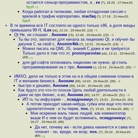
остается сеньор-программистом, а
,
кк
(?), 18:28 , 27-Ноя-20,
(
)
117
+1
Когда работал в телекоме, любая отладочная сессия с
врезкой в трафик корпоративн
,
macfaq
(?), 17:19 , 21-Ноя-20,
(
)
107
В те времена всё IT состояло из одного только x86, а доля винды
превышала 99 Н
,
iLex
(ok), 12:14 , 20-Ноя-20, (14)
+5
Qt Не, не слышал
,
Аноним
(15), 12:40 , 20-Ноя-20, (15)
–4
Ты бы это, заплатил для начала за лицензию Qt, и обучил бы
джунов С за свой с
,
Anonim4kk
(?), 12:51 , 20-Ноя-20, (19)
–1
Можно писать на QML JS, знаний C даже и не требуется
Только дело в том что эт
,
proninyaroslav
(ok), 13:12 , 20-Ноя-20,
(29)
+1
для gpl-софтв оплачивать лицензию не нужно, qt-стиль
программирования на c про
,
Аноним
(-), 13:14 , 20-Ноя-20, (30)
+7
ИМХО, дело не только в этом но и в общем снижении планки в
IT и желании бизнеса
,
Аноним
(39), 14:03 , 20-Ноя-20, (39)
–2
быстро и дешево
,
Аноним
(39), 14:04 , 20-Ноя-20, (40)
Как будто это что-то плохое Цель любой деятельности я
даже не про бизнес, а во
,
Аноним
(80), 14:57 , 20-Ноя-20, (51)
–3
ИП ть ты инфузория -
,
псевдонимус
(?), 15:01 , 20-Ноя-20, (54)
А потом приходит какая-нибудь губка или еще что почти
одноклеточное - и ты перев
,
пох.
(?), 15:43 , 20-Ноя-20, (66)
+3
Мне искренне жаль таких людей, как комментатор
выше И о чем он будет вспоминать
,
псевдонимус
(?),
16:27 , 20-Ноя-20, (68)
Да нет, почему же - если девка накинется и сама его
чпокнет - он, вроде, не возр
,
пох.
(?), 20:24 , 20-Ноя-20,
(89)
+1