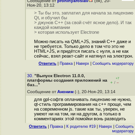
Сообщение от
proninyaroslav
(ok), 20-
Ноя-20, 13:12
> Ты бы это, заплатил для начала за лицензию
Qt, и обучил бы
> джунов С++ (за свой счёт ясное дело). И так
каждой компании
> которая использует Electrone
Можно писать на QML+JS, знаний C++ даже и
не требуется. Только дело в том что это не
HTML+JS, и придётся писать с нуля, а не как
сейчас, взял реакт-сайт и натянул на электрон.
Ответить
|
Правка
|
Наверх
|
Cообщить модератору
30.
"Выпуск Electron 11.0.0,
+7
платформы создания приложений на
+
–
/
баз..."
Сообщение от
Аноним
(-), 20-Ноя-20, 13:14
для gpl-софтв оплачивать лицензию не нужно,
qt-стиль программирования на c++ проще, чем
на современном js. такие как ты, уверен, не
умеют ни на том, ни на другом, а только в
комментариях этой помойки вонь разводить
Ответить
|
Правка
|
К родителю #19
|
Наверх
|
Cообщить
модератору