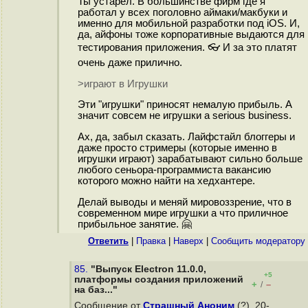
Ты устарел. В большинстве фирм где я
работал у всех поголовно аймаки/макбуки и
именно для мобильной разработки под iOS. И,
да, айфоны тоже корпоративные выдаются для
тестирования приложения. 👓 И за это платят
очень даже прилично.
>играют в Игрушки
Эти "игрушки" приносят немалую прибыль. А
значит совсем не игрушки а serious business.
Ах, да, забыл сказать. Лайфстайл блоггеры и
даже просто стримеры (которые именно в
игрушки играют) зарабатывают сильно больше
любого сеньора-программиста вакансию
которого можно найти на хедхантере.
Делай выводы и меняй мировоззрение, что в
современном мире игрушки а что приличное
прибыльное занятие. 🤗
Ответить
|
Правка
|
Наверх
|
Cообщить модератору
85.
"Выпуск Electron 11.0.0,
+5
платформы создания приложений
+
–
/
на баз..."
Сообщение от
Страшный Аноним
(?), 20-