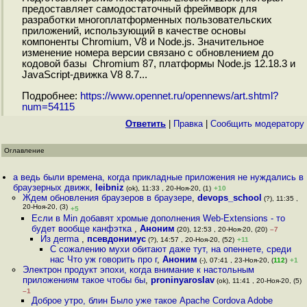
предоставляет самодостаточный фреймворк для
разработки многоплатформенных пользовательских
приложений, использующий в качестве основы
компоненты Chromium, V8 и Node.js. Значительное
изменение номера версии связано с обновлением до
кодовой базы Chromium 87, платформы Node.js 12.18.3 и
JavaScript-движка V8 8.7...
Подробнее:
https://www.opennet.ru/opennews/art.shtml?
num=54115
Ответить
|
Правка
|
Cообщить модератору
Оглавление
а ведь были времена, когда прикладные приложения не нуждались в
браузерных движк
,
leibniz
(ok), 11:33 , 20-Ноя-20, (1)
+10
Ждем обновления браузеров в браузере
,
devops_school
(?), 11:35 ,
20-Ноя-20, (3)
+5
Если в Min добавят хромые дополнения Web-Extensions - то
будет вообще канфэтка
,
Аноним
(20), 12:53 , 20-Ноя-20, (20)
–7
Из деrma
,
псевдонимус
(?), 14:57 , 20-Ноя-20, (52)
+11
С сожалению мухи обитают даже тут, на опеннете, среди
нас Что уж говорить про г
,
Аноним
(-), 07:41 , 23-Ноя-20, (
112
)
+1
Электрон продукт эпохи, когда внимание к настольным
приложениям такое чтобы бы
,
proninyaroslav
(ok), 11:41 , 20-Ноя-20, (5)
–1
Доброе утро, блин Было уже такое Apache Cordova Adobe