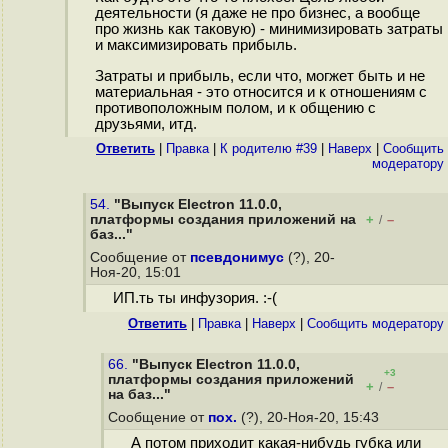
деятельности (я даже не про бизнес, а вообще
про жизнь как таковую) - минимизировать затраты
и максимизировать прибыль.
Затраты и прибыль, если что, могжет быть и не
материальная - это относится и к отношениям с
противоположным полом, и к общению с
друзьями, итд.
Ответить
|
Правка
|
К родителю #39
|
Наверх
|
Cообщить
модератору
54.
"Выпуск Electron 11.0.0,
платформы создания приложений на
+
–
/
баз..."
Сообщение от
псевдонимус
(?), 20-
Ноя-20, 15:01
ИП.ть ты инфузория. :-(
Ответить
|
Правка
|
Наверх
|
Cообщить модератору
66.
"Выпуск Electron 11.0.0,
+3
платформы создания приложений
+
–
/
на баз..."
Сообщение от
пох.
(?), 20-Ноя-20, 15:43
А потом приходит какая-нибудь губка или