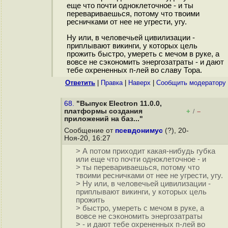
еще что почти одноклеточное - и ты
перевариваешься, потому что твоими
ресничками от нее не угрести, угу.
Ну или, в человечьей цивилизации -
приплывают викинги, у которых цель
прожить быстро, умереть с мечом в руке, а
вовсе не сэкономить энергозатраты - и дают
тебе охрененных п-лей во славу Тора.
Ответить
|
Правка
|
Наверх
|
Cообщить модератору
68.
"Выпуск Electron 11.0.0,
платформы создания
+
–
/
приложений на баз..."
Сообщение от
псевдонимус
(?), 20-
Ноя-20, 16:27
> А потом приходит какая-нибудь губка
или еще что почти одноклеточное - и
> ты перевариваешься, потому что
твоими ресничками от нее не угрести, угу.
> Ну или, в человечьей цивилизации -
приплывают викинги, у которых цель
прожить
> быстро, умереть с мечом в руке, а
вовсе не сэкономить энергозатраты
> - и дают тебе охрененных п-лей во