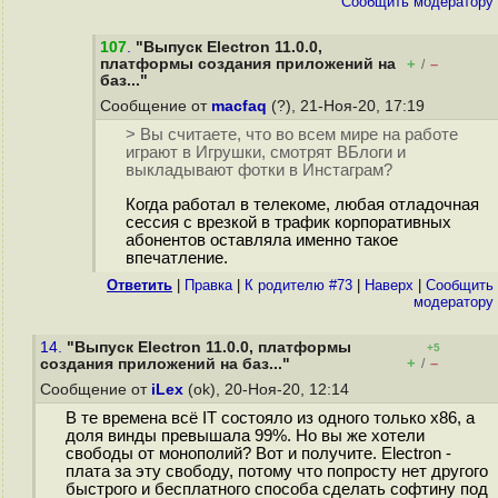
Cообщить модератору
107
.
"Выпуск Electron 11.0.0,
платформы создания приложений на
+
–
/
баз..."
Сообщение от
macfaq
(?), 21-Ноя-20, 17:19
> Вы считаете, что во всем мире на работе
играют в Игрушки, смотрят ВБлоги и
выкладывают фотки в Инстаграм?
Когда работал в телекоме, любая отладочная
сессия с врезкой в трафик корпоративных
абонентов оставляла именно такое
впечатление.
Ответить
|
Правка
|
К родителю #73
|
Наверх
|
Cообщить
модератору
14.
"Выпуск Electron 11.0.0, платформы
+5
+
–
создания приложений на баз..."
/
Сообщение от
iLex
(ok), 20-Ноя-20, 12:14
В те времена всё IT состояло из одного только x86, а
доля винды превышала 99%. Но вы же хотели
свободы от монополий? Вот и получите. Electron -
плата за эту свободу, потому что попросту нет другого
быстрого и бесплатного способа сделать софтину под