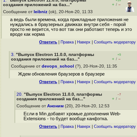
1.
"Выпуск Electron 11.0.0, платформы
+10
+
–
создания приложений на баз..."
/
Сообщение от
leibniz
(ok), 20-Ноя-20, 11:33
а ведь были времена, когда прикладные приложения не
нуждались в браузерных движках внутри себя - порой
просто не верится, что вот так они работают теперь и это
вроде как норма
Ответить
|
Правка
|
Наверх
|
Cообщить модератору
3.
"Выпуск Electron 11.0.0, платформы
+5
+
–
создания приложений на баз..."
/
Сообщение от
devops_school
(?), 20-Ноя-20, 11:35
Ждем обновления браузеров в браузере
Ответить
|
Правка
|
Наверх
|
Cообщить модератору
20.
"Выпуск Electron 11.0.0, платформы
–7
+
–
создания приложений на баз..."
/
Сообщение от
Аноним
(20), 20-Ноя-20, 12:53
Если в Min добавят хромые дополнения Web-
Extensions - то будет вообще канфэтка.
Ответить
|
Правка
|
Наверх
|
Cообщить модератору