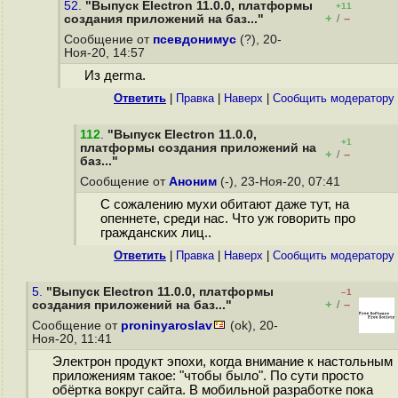
52.
"Выпуск Electron 11.0.0, платформы
+11
+
–
создания приложений на баз..."
/
Сообщение от
псевдонимус
(?), 20-
Ноя-20, 14:57
Из деrma.
Ответить
|
Правка
|
Наверх
|
Cообщить модератору
112
.
"Выпуск Electron 11.0.0,
+1
платформы создания приложений на
+
–
/
баз..."
Сообщение от
Аноним
(-), 23-Ноя-20, 07:41
С сожалению мухи обитают даже тут, на
опеннете, среди нас. Что уж говорить про
гражданских лиц..
Ответить
|
Правка
|
Наверх
|
Cообщить модератору
5.
"Выпуск Electron 11.0.0, платформы
–1
+
–
создания приложений на баз..."
/
Сообщение от
proninyaroslav
(ok), 20-
Ноя-20, 11:41
Электрон продукт эпохи, когда внимание к настольным
приложениям такое: "чтобы было". По сути просто
обёртка вокруг сайта. В мобильной разработке пока