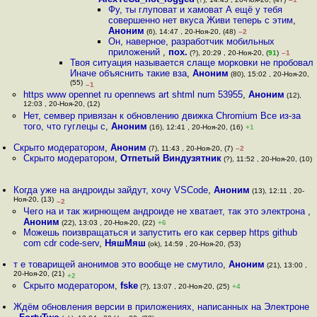
Фу, ты глуповат и хамоват А ещё у тебя
совершенно нет вкуса Живи теперь с этим
,
Аноним
(6), 14:47 , 20-Ноя-20, (48)
–2
Он, наверное, разработчик мобильных
приложений
,
пох.
(?), 20:29 , 20-Ноя-20, (
91
)
–1
Твоя ситуация называется слаще морковки не пробовал
Иначе объяснить такие вза
,
Аноним
(80), 15:02 , 20-Ноя-20,
(55)
–1
https www opennet ru opennews art shtml num 53955
,
Аноним
(12),
12:03 , 20-Ноя-20, (12)
Нет, семвер привязан к обновлению движка Chromium Все из-за
того, что гуглецы с
,
Аноним
(16), 12:41 , 20-Ноя-20, (16)
+1
Скрыто модератором
,
Аноним
(7), 11:43 , 20-Ноя-20, (7)
–2
Скрыто модератором
,
Отпетый Виндузятник
(?), 11:52 , 20-Ноя-20, (10)
Когда уже на андроиды зайдут, хочу VSCode
,
Аноним
(13), 12:11 , 20-
Ноя-20, (13)
–2
Чего на и так жирнющем андроиде не хватает, так это электрона
,
Аноним
(22), 13:03 , 20-Ноя-20, (22)
+6
Можешь поизвращаться и запустить его как сервер https github
com cdr code-serv
,
НяшМяш
(ok), 14:59 , 20-Ноя-20, (53)
т е товарищей анонимов это вообще не смутило
,
Аноним
(21), 13:00 ,
20-Ноя-20, (21)
+2
Скрыто модератором
,
fske
(?), 13:07 , 20-Ноя-20, (25)
+4
Ждём обновления версии в приложениях, написанных на Электроне