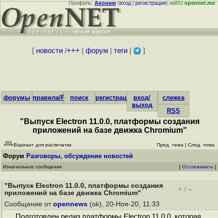
Профиль:
Аноним
(
вход
|
регистрация
)
неRU
opennet.me
[
новости
/
+++
|
форум
|
теги
|
]
форумы
правила/FAQ
поиск
регистрация
вход/
слежка
выход
RSS
"Выпуск Electron 11.0.0, платформы создания
приложений на базе движка Chromium"
Вариант для распечатки
Пред. тема
|
След. тема
Форум
Разговоры, обсуждение новостей
Изначальное сообщение
[
Отслеживать
]
"Выпуск Electron 11.0.0, платформы создания
+
–
/
приложений на базе движка Chromium"
Сообщение от
opennews
(ok), 20-Ноя-20, 11:33
Подготовлен релиз платформы Electron 11.0.0, которая