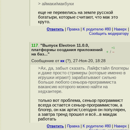
> аймаки/макбуки
еще не перевелись на земле русской
богатыри, которые считают, что мак это
круто.
Ответить
|
Правка
|
К родителю #80
|
Наверх
|
Cообщить модератору
117
.
"Выпуск Electron 11.0.0,
+1
платформы создания приложений
+
–
/
на баз..."
Сообщение от
кк
(?), 27-Ноя-20, 18:28
>Ах, да, забыл сказать. Лайфстайл блоггеры
и даже просто стримеры (которые именно в
игрушки играют) зарабатывают сильно
больше любого сеньора-программиста
вакансию которого можно найти на
хедхантере.
только вот проблема, сеньор программист
всегда остается сеньор-программистом, а
блогер, он как артист,сегодня он популярен,
а завтра тренд прошел и всё...в макдак
работать
Ответить
|
Правка
|
К родителю #80
|
Наверх
|