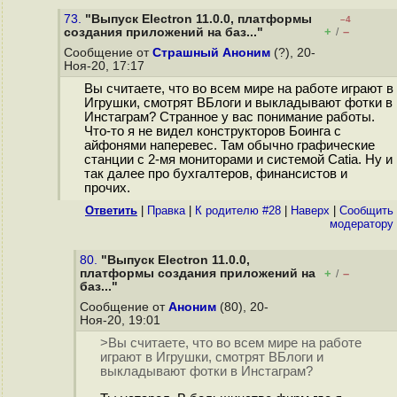
73.
"Выпуск Electron 11.0.0, платформы
–4
+
–
создания приложений на баз..."
/
Сообщение от
Страшный Аноним
(?), 20-
Ноя-20, 17:17
Вы считаете, что во всем мире на работе играют в
Игрушки, смотрят ВБлоги и выкладывают фотки в
Инстаграм? Странное у вас понимание работы.
Что-то я не видел конструкторов Боинга с
айфонями наперевес. Там обычно графические
станции с 2-мя мониторами и системой Catia. Ну и
так далее про бухгалтеров, финансистов и
прочих.
Ответить
|
Правка
|
К родителю #28
|
Наверх
|
Cообщить
модератору
80.
"Выпуск Electron 11.0.0,
платформы создания приложений на
+
–
/
баз..."
Сообщение от
Аноним
(80), 20-
Ноя-20, 19:01
>Вы считаете, что во всем мире на работе
играют в Игрушки, смотрят ВБлоги и
выкладывают фотки в Инстаграм?