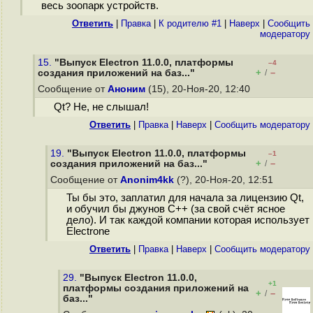
весь зоопарк устройств.
Ответить
|
Правка
|
К родителю #1
|
Наверх
|
Cообщить
модератору
15.
"Выпуск Electron 11.0.0, платформы
–4
+
–
создания приложений на баз..."
/
Сообщение от
Аноним
(15), 20-Ноя-20, 12:40
Qt? Не, не слышал!
Ответить
|
Правка
|
Наверх
|
Cообщить модератору
19.
"Выпуск Electron 11.0.0, платформы
–1
+
–
создания приложений на баз..."
/
Сообщение от
Anonim4kk
(?), 20-Ноя-20, 12:51
Ты бы это, заплатил для начала за лицензию Qt,
и обучил бы джунов С++ (за свой счёт ясное
дело). И так каждой компании которая использует
Electrone
Ответить
|
Правка
|
Наверх
|
Cообщить модератору
29.
"Выпуск Electron 11.0.0,
+1
платформы создания приложений на
+
–
/
баз..."