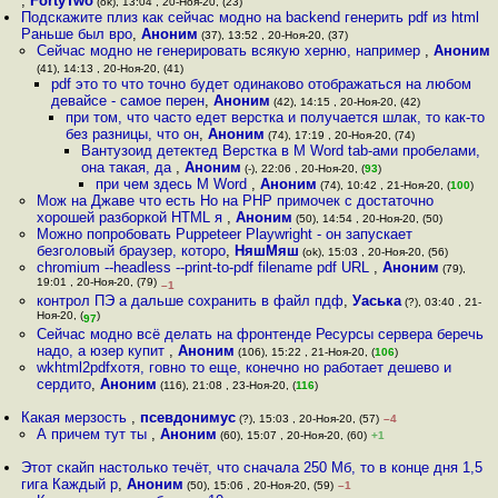
,
FortyTwo
(ok), 13:04 , 20-Ноя-20, (23)
Подскажите плиз как сейчас модно на backend генерить pdf из html
Раньше был вро
,
Аноним
(37), 13:52 , 20-Ноя-20, (37)
Сейчас модно не генерировать всякую херню, например
,
Аноним
(41), 14:13 , 20-Ноя-20, (41)
pdf это то что точно будет одинаково отображаться на любом
девайсе - самое перен
,
Аноним
(42), 14:15 , 20-Ноя-20, (42)
при том, что часто едет верстка и получается шлак, то как-то
без разницы, что он
,
Аноним
(74), 17:19 , 20-Ноя-20, (74)
Вантузоид детектед Верстка в M Word tab-ами пробелами,
она такая, да
,
Аноним
(-), 22:06 , 20-Ноя-20, (
93
)
при чем здесь M Word
,
Аноним
(74), 10:42 , 21-Ноя-20, (
100
)
Мож на Джаве что есть Но на PHP примочек с достаточно
хорошей разборкой HTML я
,
Аноним
(50), 14:54 , 20-Ноя-20, (50)
Можно попробовать Puppeteer Playwright - он запускает
безголовый браузер, которо
,
НяшМяш
(ok), 15:03 , 20-Ноя-20, (56)
chromium --headless --print-to-pdf filename pdf URL
,
Аноним
(79),
19:01 , 20-Ноя-20, (79)
–1
контрол ПЭ а дальше сохранить в файл пдф
,
Уаська
(?), 03:40 , 21-
Ноя-20, (
)
97
Сейчас модно всё делать на фронтенде Ресурсы сервера беречь
надо, а юзер купит
,
Аноним
(106), 15:22 , 21-Ноя-20, (
106
)
wkhtml2pdfхотя, говно то еще, конечно но работает дешево и
сердито
,
Аноним
(116), 21:08 , 23-Ноя-20, (
116
)
Какая мерзость
,
псевдонимус
(?), 15:03 , 20-Ноя-20, (57)
–4
А причем тут ты
,
Аноним
(60), 15:07 , 20-Ноя-20, (60)
+1
Этот скайп настолько течёт, что сначала 250 Мб, то в конце дня 1,5
гига Каждый р
,
Аноним
(50), 15:06 , 20-Ноя-20, (59)
–1