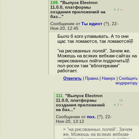
109
.
"Выпуск Electron
11.0.0, платформы
+
–
/
создания приложений на
баз..."
Сообщение от
Ты идиот
(?), 22-
Ноя-20, 12:45
Было б кого уламывать. А то они
щас так ломаются, так ломаются🤣
"на рисованных лолей". Зачем же.
Можешь на всяких вебкам-сайтах на
нерисованных пойти подрoчить🤣
пол-росеи там "вблогерками"
работает.
Ответить
|
Правка
|
Наверх
|
Cообщить
модератору
111
.
"Выпуск Electron
11.0.0, платформы
+1
+
–
создания приложений
/
на баз..."
Сообщение от
пох.
(?), 22-
Ноя-20, 13:12
> "на рисованных лолей". Зачем
же. Можешь на всяких вебкам-