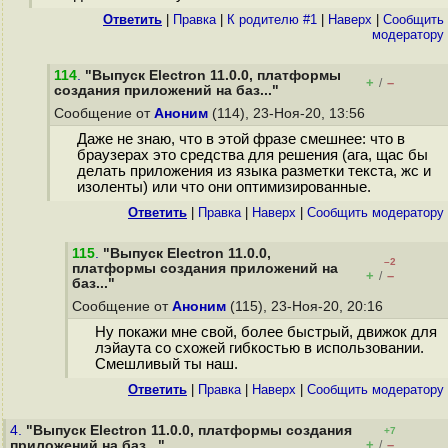
Ответить
|
Правка
|
К родителю #1
|
Наверх
|
Cообщить
модератору
114
.
"Выпуск Electron 11.0.0, платформы
+
–
/
создания приложений на баз..."
Сообщение от
Аноним
(114), 23-Ноя-20, 13:56
Даже не знаю, что в этой фразе смешнее: что в
браузерах это средства для решения (ага, щас бы
делать приложения из языка разметки текста, жс и
изоленты) или что они оптимизированные.
Ответить
|
Правка
|
Наверх
|
Cообщить модератору
115
.
"Выпуск Electron 11.0.0,
–2
платформы создания приложений на
+
–
/
баз..."
Сообщение от
Аноним
(115), 23-Ноя-20, 20:16
Ну покажи мне свой, более быстрый, движок для
лэйаута со схожей гибкостью в использовании.
Смешливый ты наш.
Ответить
|
Правка
|
Наверх
|
Cообщить модератору
4.
"Выпуск Electron 11.0.0, платформы создания
+7
+
–
приложений на баз..."
/