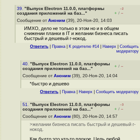
39.
"Выпуск Electron 11.0.0, платформы
–2
+
–
создания приложений на баз..."
/
Сообщение от
Аноним
(39), 20-Ноя-20, 14:03
ИМХО, дело не только в этом но и в общем
снижении планки в IT и желании бизнеса писать
быстрый и дешевый г-нокод.
Ответить
|
Правка
|
К родителю #14
|
Наверх
|
Cообщить
модератору
40.
"Выпуск Electron 11.0.0, платформы
+
–
/
создания приложений на баз..."
Сообщение от
Аноним
(39), 20-Ноя-20, 14:04
*быстро и дешево
Ответить
|
Правка
|
Наверх
|
Cообщить модератору
51.
"Выпуск Electron 11.0.0, платформы
–3
+
–
создания приложений на баз..."
/
Сообщение от
Аноним
(80), 20-Ноя-20, 14:57
>желании бизнеса писать быстрый и дешевый г-
нокод.
Как будто это что-то плохое. Цель любой