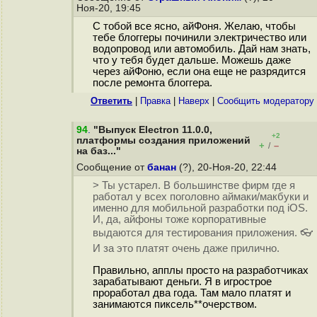
Ноя-20, 19:45
С тобой все ясно, айФоня. Желаю, чтобы
тебе блоггеры починили электричество или
водопровод или автомобиль. Дай нам знать,
что у тебя будет дальше. Можешь даже
через айФоню, если она еще не разрядится
после ремонта блоггера.
Ответить
|
Правка
|
Наверх
|
Cообщить модератору
94
.
"Выпуск Electron 11.0.0,
+2
платформы создания приложений
+
–
/
на баз..."
Сообщение от
банан
(?), 20-Ноя-20, 22:44
> Ты устарел. В большинстве фирм где я
работал у всех поголовно аймаки/макбуки и
именно для мобильной разработки под iOS.
И, да, айфоны тоже корпоративные
выдаются для тестирования приложения. 👓
И за это платят очень даже прилично.
Правильно, апплы просто на разработчиках
зарабатывают деньги. Я в игрострое
проработал два года. Там мало платят и
занимаются пиксель**очерством.