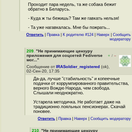
Проходит пара недель, та же собака бежит
обратно в Беларусь.
- Куда ж ты бежишь? Там же гавкать нельзя!
- Та уже нагавкалась. Мне бы пожрать...
Ответить
|
Правка
|
К родителю #124
|
Наверх
|
Cообщить
модератору
209
.
"Не принимающие цензуру
приложения для соцсетей Fediverse
+
–
/
мог..."
Сообщение от
IRASoldier_registered
(ok),
02-Сен-20, 17:35
Да-да, лучше "стабильность" и копеечные
подачки от коррумпированного правительства,
верного Вождю Народа, чем свобода.
Слышали неоднократно.
Устарела методичка. Не работает даже на
традиционно лояльных пенсионерах. Скачай
поновее.
Ответить
|
Правка
|
Наверх
|
Cообщить модератору
210
.
"Не принимающие цензуру