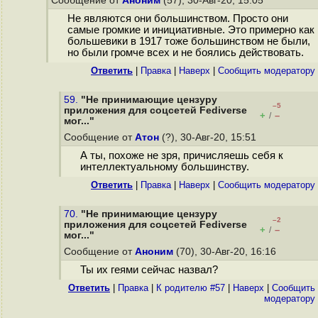
Сообщение от
Аноним
(57), 30-Авг-20, 15:05
Не являются они большинством. Просто они
самые громкие и инициативные. Это примерно как
большевики в 1917 тоже большинством не были,
но были громче всех и не боялись действовать.
Ответить
|
Правка
|
Наверх
|
Cообщить модератору
59.
"Не принимающие цензуру
–5
приложения для соцсетей Fediverse
+
–
/
мог..."
Сообщение от
Атон
(?), 30-Авг-20, 15:51
А ты, похоже не зря, причисляешь себя к
интеллектуальному большинству.
Ответить
|
Правка
|
Наверх
|
Cообщить модератору
70.
"Не принимающие цензуру
–2
приложения для соцсетей Fediverse
+
–
/
мог..."
Сообщение от
Аноним
(70), 30-Авг-20, 16:16
Ты их геями сейчас назвал?
Ответить
|
Правка
|
К родителю #57
|
Наверх
|
Cообщить
модератору