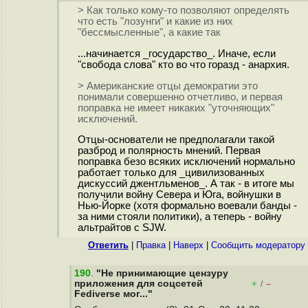
> Как только кому-то позволяют определять
что есть "лозунги" и какие из них
"бессмысленные", а какие так
...начинается _государство_. Иначе, если
"свобода слова" кто во что горазд - анархия.
> Американские отцы демократии это
понимали совершенно отчетливо, и первая
поправка не имеет никаких "уточняющих"
исключений.
Отцы-основатели не предполагали такой
разброд и полярность мнений. Первая
поправка безо всяких исключений нормально
работает только для _цивилизованных
дискуссий джентльменов_. А так - в итоге мы
получили войну Севера и Юга, войнушки в
Нью-Йорке (хотя формально воевали банды -
за ними стояли политики), а теперь - войну
альтрайтов с SJW.
Ответить
|
Правка
|
Наверх
|
Cообщить модератору
190
.
"Не принимающие цензуру
приложения для соцсетей
+
–
/
Fediverse мог..."