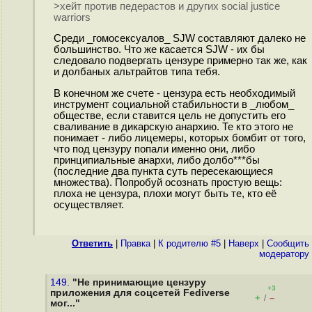
>хейт против педерастов и других social justice
warriors
Среди _гомосексуалов_ SJW составляют далеко не
большинство. Что же касается SJW - их бы
следовало подвергать цензуре примерно так же, как
и долбаных альтрайтов типа тебя.
В конечном же счете - цензура есть необходимый
инструмент социальной стабильности в _любом_
обществе, если ставится цель не допустить его
сваливание в дикарскую анархию. Те кто этого не
понимает - либо лицемеры, которых бомбит от того,
что под цензуру попали именно они, либо
принципиальные анархи, либо долбо***бы
(последние два пункта суть пересекающиеся
множества). Попробуй осознать простую вещь:
плоха не цензура, плохи могут быть те, кто её
осуществляет.
Ответить
|
Правка
|
К родителю #5
|
Наверх
|
Cообщить
модератору
149.
"Не принимающие цензуру
+3
приложения для соцсетей Fediverse
+
–
/
мог..."