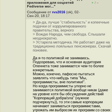
приложения для соцсетей
+
–
/
Fediverse мог..."
Сообщение от
rvs2016
(ok), 02-
Сен-20, 18:17
> Да-да, лучше "стабильность" и копеечные
подачки от коррумпированного
правительства, верного
> Вождю Народа, чем свобода. Слышали
неоднократно.
> Устарела методичка. Не работает даже на
традиционно лояльных пенсионерах. Скачай
поновее.
Да я-то политикой не занимаюсь.
Подозреваю, что и основная аудитория
Опеннета тоже занимается чем-то более
конкретным.
Можно, конечно, пафосно пытаться
заявлять что-нибудь типа "Мы,
программисты, вне политики!".
Но когда программисты упорно не
занимаются политикой вообще никак (даже
на уровне хотя бы обсуждения действий
"Корпораций добра/зла" (нужное
подчеркнуть)), то эти самые корпорации
начинают заниматься программистами,
угрожать им выбросом их программ со своих