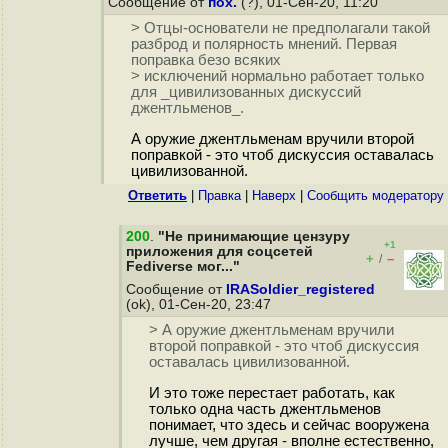
Сообщение от
пох.
(?), 01-Сен-20, 11:20
> Отцы-основатели не предполагали такой
разброд и полярность мнений. Первая
поправка безо всяких
> исключений нормально работает только
для _цивилизованных дискуссий
джентльменов_.
А оружие джентльменам вручили второй
поправкой - это чтоб дискуссия оставалась
цивилизованной.
Ответить
|
Правка
|
Наверх
|
Cообщить модератору
200
.
"Не принимающие цензуру
+1
приложения для соцсетей
+
–
/
Fediverse мог..."
Сообщение от
IRASoldier_registered
(ok), 01-Сен-20, 23:47
> А оружие джентльменам вручили
второй поправкой - это чтоб дискуссия
оставалась цивилизованной.
И это тоже перестает работать, как
только одна часть джентльменов
понимает, что здесь и сейчас вооружена
лучше, чем другая - вполне естественно,