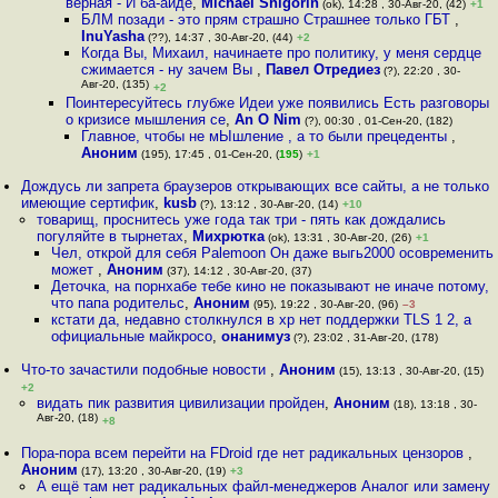
верная - И ба-айде
,
Michael Shigorin
(ok), 14:28 , 30-Авг-20, (42)
+1
БЛМ позади - это прям страшно Страшнее только ГБТ
,
InuYasha
(??), 14:37 , 30-Авг-20, (44)
+2
Когда Вы, Михаил, начинаете про политику, у меня сердце
сжимается - ну зачем Вы
,
Павел Отредиез
(?), 22:20 , 30-
Авг-20, (135)
+2
Поинтересуйтесь глубже Идеи уже появились Есть разговоры
о кризисе мышления се
,
An O Nim
(?), 00:30 , 01-Сен-20, (182)
Главное, чтобы не мЫшление , а то были прецеденты
,
Аноним
(195), 17:45 , 01-Сен-20, (
195
)
+1
Дождусь ли запрета браузеров открывающих все сайты, а не только
имеющие сертифик
,
kusb
(?), 13:12 , 30-Авг-20, (14)
+10
товарищ, проснитесь уже года так три - пять как дождались
погуляйте в тырнетах
,
Михрютка
(ok), 13:31 , 30-Авг-20, (26)
+1
Чел, открой для себя Palemoon Он даже выгь2000 осовременить
может
,
Аноним
(37), 14:12 , 30-Авг-20, (37)
Деточка, на порнхабе тебе кино не показывают не иначе потому,
что папа родительс
,
Аноним
(95), 19:22 , 30-Авг-20, (96)
–3
кстати да, недавно столкнулся в хр нет поддержки TLS 1 2, а
официальные майкросо
,
онанимуз
(?), 23:02 , 31-Авг-20, (178)
Что-то зачастили подобные новости
,
Аноним
(15), 13:13 , 30-Авг-20, (15)
+2
видать пик развития цивилизации пройден
,
Аноним
(18), 13:18 , 30-
Авг-20, (18)
+8
Пора-пора всем перейти на FDroid где нет радикальных цензоров
,
Аноним
(17), 13:20 , 30-Авг-20, (19)
+3
А ещё там нет радикальных файл-менеджеров Аналог или замену