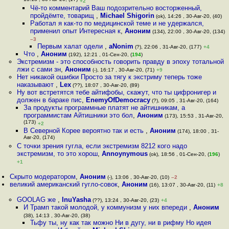
13:18 , 30-Авг-20, (17)
+2
Чё-то комментарий Ваш подозрительно восторженный,
пройдёмте, товарищ
,
Michael Shigorin
(ok), 14:26 , 30-Авг-20, (40)
Работал я как-то по медицинской теме и не удержался,
применил опыт Интересная к
,
Аноним
(134), 22:00 , 30-Авг-20, (134)
–3
Первым халат одели
,
aNonim
(?), 22:06 , 31-Авг-20, (177)
+4
Что
,
Аноним
(192), 12:21 , 01-Сен-20, (
194
)
Экcтpeмизм - это способность говорить правду в эпоху тотальной
лжи с сами зн
,
Аноним
(-), 16:17 , 30-Авг-20, (71)
+9
Нет никакой ошибки Просто за тягу к экстриму теперь тоже
наказывают
,
Lex
(??), 18:07 , 30-Авг-20, (89)
Ну вот встретятся тебе айтифобы, скажут, что ты цифронигер и
должен в бараке пис
,
EnemyOfDemocracy
(?), 09:05 , 31-Авг-20, (164)
За продукты программные платят не айтишникам, а
программистам Айтишники это бол
,
Аноним
(173), 15:53 , 31-Авг-20,
(173)
+2
В Северной Корее вероятно так и есть
,
Аноним
(174), 18:00 , 31-
Авг-20, (174)
С точки зрения гугла, если экстремизм 8212 кого надо
экстремизм, то это хорош
,
Annoynymous
(ok), 18:56 , 01-Сен-20, (
196
)
+1
Скрыто модератором
,
Аноним
(-), 13:06 , 30-Авг-20, (10)
–2
великий американский гугло-совок
,
Аноним
(16), 13:07 , 30-Авг-20, (11)
+8
GOOLAG же
,
InuYasha
(??), 13:24 , 30-Авг-20, (23)
+4
И Трамп такой молодой, у коммунизм у них впереди
,
Аноним
(38), 14:13 , 30-Авг-20, (38)
Тьфу ты, ну как так можно Ни в дугу, ни в рифму Но идея