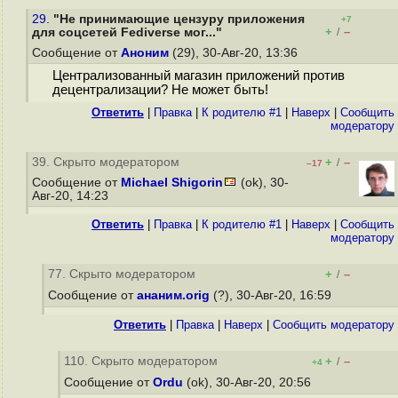
29.
"Не принимающие цензуру приложения
+7
+
–
для соцсетей Fediverse мог..."
/
Сообщение от
Аноним
(29), 30-Авг-20, 13:36
Централизованный магазин приложений против
децентрализации? Не может быть!
Ответить
|
Правка
|
К родителю #1
|
Наверх
|
Cообщить
модератору
39. Скрыто модератором
+
–
/
–17
Сообщение от
Michael Shigorin
(ok), 30-
Авг-20, 14:23
Ответить
|
Правка
|
К родителю #1
|
Наверх
|
Cообщить
модератору
77. Скрыто модератором
+
–
/
Сообщение от
ананим.orig
(?), 30-Авг-20, 16:59
Ответить
|
Правка
|
Наверх
|
Cообщить модератору
110. Скрыто модератором
+
–
/
+4
Сообщение от
Ordu
(ok), 30-Авг-20, 20:56