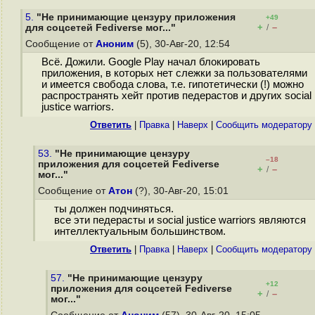
5.
"Не принимающие цензуру приложения
+49
+
–
для соцсетей Fediverse мог..."
/
Сообщение от
Аноним
(5), 30-Авг-20, 12:54
Всё. Дожили. Google Play начал блокировать
приложения, в которых нет слежки за пользователями
и имеется свобода слова, т.е. гипотетически (!) можно
распространять хейт против педерастов и других social
justice warriors.
Ответить
|
Правка
|
Наверх
|
Cообщить модератору
53.
"Не принимающие цензуру
–18
приложения для соцсетей Fediverse
+
–
/
мог..."
Сообщение от
Атон
(?), 30-Авг-20, 15:01
ты должен подчиняться.
все эти педерасты и social justice warriors являются
интеллектуальным большинством.
Ответить
|
Правка
|
Наверх
|
Cообщить модератору
57.
"Не принимающие цензуру
+12
приложения для соцсетей Fediverse
+
–
/
мог..."