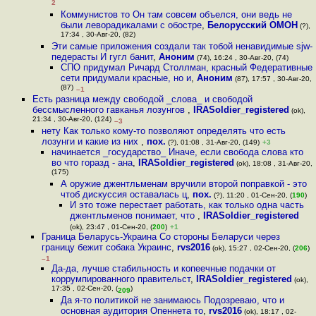
2
Коммунистов то Он там совсем объелся, они ведь не
были леворадикалами с обостре
,
Белорусский ОМОН
(?),
17:34 , 30-Авг-20, (82)
Эти самые приложения создали так тобой ненавидимые sjw-
педерасты И гугл банит
,
Аноним
(74), 16:24 , 30-Авг-20, (74)
СПО придумал Ричард Столлман, красный Федеративные
сети придумали красные, но и
,
Аноним
(87), 17:57 , 30-Авг-20,
(87)
–1
Есть разница между свободой _слова_ и свободой
бессмысленного гавканья лозунгов
,
IRASoldier_registered
(ok),
21:34 , 30-Авг-20, (124)
–3
нету Как только кому-то позволяют определять что есть
лозунги и какие из них
,
пох.
(?), 01:08 , 31-Авг-20, (149)
+3
начинается _государство_ Иначе, если свобода слова кто
во что горазд - ана
,
IRASoldier_registered
(ok), 18:08 , 31-Авг-20,
(175)
А оружие джентльменам вручили второй поправкой - это
чтоб дискуссия оставалась ц
,
пох.
(?), 11:20 , 01-Сен-20, (
190
)
И это тоже перестает работать, как только одна часть
джентльменов понимает, что
,
IRASoldier_registered
(ok), 23:47 , 01-Сен-20, (
200
)
+1
Граница Беларусь-Украина Со стороны Беларуси через
границу бежит собака Украинс
,
rvs2016
(ok), 15:27 , 02-Сен-20, (
206
)
–1
Да-да, лучше стабильность и копеечные подачки от
коррумпированного правительст
,
IRASoldier_registered
(ok),
17:35 , 02-Сен-20, (
)
209
Да я-то политикой не занимаюсь Подозреваю, что и
основная аудитория Опеннета то
,
rvs2016
(ok), 18:17 , 02-