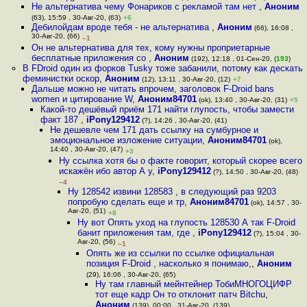
Не альтернатива чему Фонариков с рекламой там нет
,
Аноним
(63), 15:59 , 30-Авг-20, (63)
+6
Дeбилойдам вроде тебя - не альтернатива
,
Аноним
(66), 16:08 ,
30-Авг-20, (66)
–1
Он не альтернатива для тех, кому нужны проприетарные
бесплатные приложения со
,
Аноним
(192), 12:18 , 01-Сен-20, (
193
)
В FDroid один из форков Tusky тоже забанили, потому как дескать
феминистки оскор
,
Аноним
(12), 13:11 , 30-Авг-20, (12)
+7
Дальше можно не читать впрочем, заголовок F-Droid bans
women и цитирование W
,
Аноним84701
(ok), 13:40 , 30-Авг-20, (31)
+5
Какой-то дешёвый приём 171 найти глупость, чтобы замести
факт 187
,
iPony129412
(?), 14:26 , 30-Авг-20, (41)
Не дешевле чем 171 дать ссылку на сумбурное и
эмоциональное изложение ситуации
,
Аноним84701
(ok),
14:40 , 30-Авг-20, (47)
+3
Ну ссылка хотя бы о факте говорит, который скорее всего
искажён ибо автор А у
,
iPony129412
(?), 14:50 , 30-Авг-20, (48)
–4
Ну 128542 извини 128583 , в следующий раз 9203
попробую сделать еще и тр
,
Аноним84701
(ok), 14:57 , 30-
Авг-20, (51)
+8
Ну вот Опять уход на глупость 128530 А так F-Droid
банит приложения там, где
,
iPony129412
(?), 15:04 , 30-
Авг-20, (56)
–1
Опять же из ссылки по ссылке официальная
позиция F-Droid , насколько я понимаю,
,
Аноним
(29), 16:06 , 30-Авг-20, (65)
Ну там главный мейнтейнер ТобиМНОГОЦИФР
тот еще кадр Он то отклонит патч Bitchu
,
Аноним
(139), 00:00 , 31-Авг-20, (139)