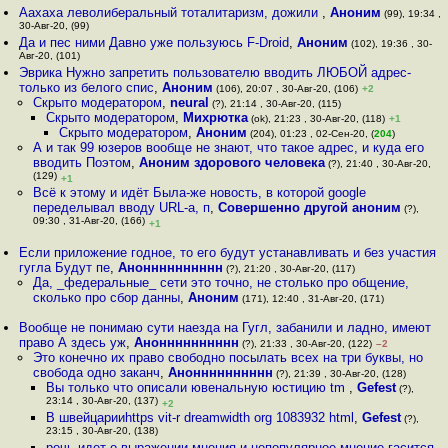
Аахаха леволиберальный тоталитаризм, дожили
,
Аноним
(99), 19:34 ,
30-Авг-20, (99)
Да и пес ними Давно уже пользуюсь F-Droid
,
Аноним
(102), 19:36 , 30-
Авг-20, (101)
Эврика Нужно запретить пользователю вводить ЛЮБОЙ адрес-
только из белого спис
,
Аноним
(106), 20:07 , 30-Авг-20, (106)
+2
Скрыто модератором
,
neural
(?), 21:14 , 30-Авг-20, (115)
Скрыто модератором
,
Михрютка
(ok), 21:23 , 30-Авг-20, (118)
+1
Скрыто модератором
,
Аноним
(204), 01:23 , 02-Сен-20, (
204
)
А и так 99 юзеров вообще не знают, что такое адрес, и куда его
вводить Поэтом
,
Аноним здорового человека
(?), 21:40 , 30-Авг-20,
(129)
+1
Всё к этому и идёт Была-же новость, в которой google
переделывал вводу URL-а, п
,
Совершенно другой аноним
(?),
09:30 , 31-Авг-20, (166)
+1
Если приложение годное, то его будут устанавливать и без участия
гугла Будут пе
,
Анонннннннннн
(?), 21:20 , 30-Авг-20, (117)
Да, _федеральные_ сети это точно, не столько про общение,
сколько про сбор данны
,
Аноним
(171), 12:40 , 31-Авг-20, (171)
Вообще не понимаю сути наезда на Гугл, забанили и ладно, имеют
право А здесь уж
,
Анонннннннннн
(?), 21:33 , 30-Авг-20, (122)
–2
Это конечно их право свободно посылать всех на три буквы, но
свобода одно заканч
,
Анонннннннннн
(?), 21:39 , 30-Авг-20, (128)
Вы только что описали ювенальную юстицию tm
,
Gefest
(?),
23:14 , 30-Авг-20, (137)
+2
В швейцарииhttps vit-r dreamwidth org 1083932 html
,
Gefest
(?),
23:15 , 30-Авг-20, (138)
речь идет о выражении мнения и непопулярное мнение гасится