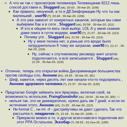
А что не так с просмотром телевизора Телевещание 8212 лишь
способ доставки и
,
Sluggard
(ok), 20:43 , 30-Авг-20, (108)
Как правило, ненужной, а то и ДЕЗинформации Ну что ты как
маленький
,
user90
(?), 20:49 , 30-Авг-20, (109)
А это уже зависит от конкретных каналов, которые мы сами
выбираем Как и в сети
,
Sluggard
(ok), 20:58 , 30-Авг-20, (111)
И это в общем-то весь твой выбор, LOL А у меня скажем
даже поиск в гугле модери
,
user90
(?), 21:07 , 30-Авг-20, (113)
Почему упс
,
Sluggard
(ok), 21:09 , 30-Авг-20, (114)
Ну у меня телика нет, а раньше это вроде было
затруднительно К тому же затрахае
,
user90
(?), 21:17 , 30-
Авг-20, (116)
Ну, сейчас к спутниковому ресиверу винт штатно
подключается, и всё записывается
,
Sluggard
(ok),
21:26 , 30-Авг-20, (119)
Отлично, теперь это открытая война Дискриминация большинства
против свободы сло
,
Аноним
(91), 18:45 , 30-Авг-20, (91)
Шеф, кажется, через десять лет они начали что-то подозревать
,
Аноним здорового человека
(?), 21:37 , 30-Авг-20, (126)
Предлагаю Google забанить все браузеры, включая свой, за
возможность использов
,
FixingGunsInAir
(ok), 19:04 , 30-Авг-20, (93)
+1
нельзя так, это не демократично, нужно дать им 7 дней, и если по
истечении этого
,
Аноним
(16), 21:05 , 30-Авг-20, (112)
Ни format C , ни rm -rf - дистрибутивы не дают сделать Так что
рассылка п
,
нежданчик
(?), 10:18 , 31-Авг-20, (168)
–1
Прекрасно можно и то, и другое всего-навсего подключив вот
этот PPA Остальное
,
Эскобар
(?), 08:53 , 01-Сен-20, (185)