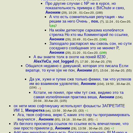
Про другие случаи с NP не в курсе, но
показательность примера с BitChute и связ
,
Аноним
(29), 10:26 , 01-Сен-20, (188)
А что есть сомнительная репутация - мы
решим за него Очень
,
пох.
(?), 11:24 , 01-Сен-20,
(
)
191
На моём детекторе сарказма колеблется
стрелка Но кто мы Комментарий по ссылке
,
Аноним
(29), 20:49 , 01-Сен-20, (
198
)
Запоздало распарсил мы сквозь сон, но сути
соседнего сообщения это не меняет Р
,
Аноним
(29), 21:20 , 01-Сен-20, (
199
)
А вы знаете толк в охоте на поней 8230
,
AlexYeCu_not_logged
(?), 17:30 , 30-Авг-20, (79)
Общался недавно с девушкой, которая это писала Если
вкратце, то куче sjw не пон
,
Аноним
(57), 15:04 , 30-Авг-20, (55)
Да уж, хуже и тупее сжв только фемки, так что успехов
им во взаимном удовлетво
,
Аноним
(104), 19:50 , 30-Авг-20,
(104)
–1
Кстати, не понял, при чём тут сжв, видимо это та
самая излюбленная практика веша
,
Аноним
(104),
20:04 , 30-Авг-20, (105)
ох нети мою софтинушку используют фошысты ЗАПРЕТИТЕ
ИМ 1
,
Михрютка
(ok), 13:56 , 30-Авг-20, (33)
+1
Ага, твоя софтина, верю С каких это пор ты программировать
выучился
,
Аноним
(95), 19:16 , 30-Авг-20, (95)
–1
Из беглого просмотра ссылок по ссылке есть впечатление, что
они просто приняли р
,
Аноним
(29), 13:58 , 30-Авг-20, (34)
+2
Add new repository фича есть Достаточно запилить BLM-repo и