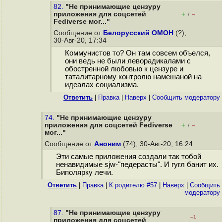
82.
"Не принимающие цензуру
приложения для соцсетей
+
–
/
Fediverse мог..."
Сообщение от
Белорусский ОМОН
(?),
30-Авг-20, 17:34
Коммунистов то? Он там совсем объелся,
они ведь не были леворадикалами с
обостренной любовью к цензуре и
таталитарному контролю намешаной на
идеалах социализма.
Ответить
|
Правка
|
Наверх
|
Cообщить модератору
74.
"Не принимающие цензуру
приложения для соцсетей Fediverse
+
–
/
мог..."
Сообщение от
Аноним
(74), 30-Авг-20, 16:24
Эти самые приложения создали так тобой
ненавидимые sjw-"педерасты". И гугл банит их.
Биполярку лечи.
Ответить
|
Правка
|
К родителю #57
|
Наверх
|
Cообщить
модератору
87.
"Не принимающие цензуру
–1
приложения для соцсетей