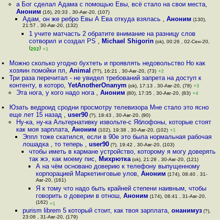
а Бог сделал Адама с помощью Евы, всё стало на свои места
,
Аноним
(16), 20:33 , 30-Авг-20, (107)
Адам, он же ребро Евы А Ева откуда взялась
,
Аноним
(130),
21:57 , 30-Авг-20, (132)
1 учите матчасть 2 обратите внимание на разницу слов
сотворил и создал PS
,
Michael Shigorin
(ok), 00:26 , 02-Сен-20,
(
)
202
+1
Можно сколько угодно бухтеть и проявлять недовольство Но как
хозяин помойки пл
,
Animal
(??), 16:21 , 30-Авг-20, (73)
+2
Три раза перечитал - не увидел требований запрета на доступ к
контенту, в которо
,
YetAnotherOnanym
(ok), 17:13 , 30-Авг-20, (78)
+3
Эта нога, у кого надо нога
,
Аноним
(80), 17:35 , 30-Авг-20, (83)
+4
Юзать ведроид сродни просмотру телевизора Мне стало это ясно
еще лет 15 назад
,
user90
(?), 18:43 , 30-Авг-20, (90)
Ну-ка, ну-ка Альтернативку извольте-с Яблофоны, которые стоят
как моя зарплата
,
Аноним
(102), 19:38 , 30-Авг-20, (102)
+1
Эппл тоже скатился, если в 90е это была нормальная рабочая
лошадка , то теперь
,
user90
(?), 19:42 , 30-Авг-20, (103)
чтобы иметь в кармане устройство, которому я могу доверять
так жэ, как моему пис
,
Михрютка
(ok), 21:28 , 30-Авг-20, (121)
А на чём основано доверию к телефону выпущенному
корпорацией Маркетинговые улов
,
Аноним
(174), 08:40 , 31-
Авг-20, (161)
Я к тому что надо быть крайней степени наивным, чтобы
говорить о доверии в отнош
,
Аноним
(174), 08:41 , 31-Авг-20,
(162)
+1
purism librem 5 который стоит, как твоя зарплата
,
онанимуз
(?),
23:06 , 31-Авг-20, (179)