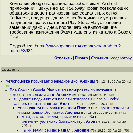
Компания Google направила разработчикам Android-
приложений Husky, Fedilab и Subway Tooter, позволяющих
общаться в децентрализованных социальных сетях
Fediverse, предупреждение о необходимости устранения
нарушений правил каталога Play Store. На устранение
замечаний дано 7 дней, после чего не выполнившие
требования приложения будут удалены из каталога Google
Play...
Подробнее:
https://www.opennet.ru/opennews/art.shtml?
num=53624
Ответить
|
Правка
|
Cообщить модератору
Оглавление
гуглопомойка пробивает очередное дно
,
Аноним
(1), 12:43 , 30-Авг-20, (1)
+91
Всё Дожили Google Play начал блокировать приложения, в
которых нет слежки за п
,
Аноним
(5), 12:54 , 30-Авг-20, (5)
+49
ты должен подчиняться все эти педерасты и social justice
warriors являются интел
,
Атон
(?), 15:01 , 30-Авг-20, (53)
–18
Не являются они большинством Просто они самые громкие и
инициативные Это приме
,
Аноним
(57), 15:05 , 30-Авг-20, (57)
+12
А ты, похоже не зря, причисляешь себя к
интеллектуальному большинству
,
Атон
(?), 15:51 , 30-Авг-20,
(59)
–5
Ты их геями сейчас назвал
,
Аноним
(70), 16:16 , 30-Авг-20, (70)
–