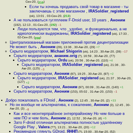
Сен-20, (
)
210
Если ты хочешь продавать свой товар в магазине - ты
заключаешь с этим магазином
,
IRASoldier_registered
(ok), 13:01 , 03-Сен-20, (
213
)
А не пользоваться гуглплеем F-Droid user, 10 years
,
Аноним
(192), 12:13 , 01-Сен-20, (
192
)
–1
Люди пользуются тем, что _удобно_ и функционально, а не
идеологически выдержанны
,
IRASoldier_registered
(ok), 17:33 ,
02-Сен-20, (
)
208
Централизованный магазин приложений против децентрализации
Не может быть
,
Аноним
(29), 13:36 , 30-Авг-20, (29)
+7
Скрыто модератором
,
Michael Shigorin
(ok), 14:23 , 30-Авг-20, (39)
–17
Скрыто модератором
,
ананим.orig
(?), 16:59 , 30-Авг-20, (77)
Скрыто модератором
,
Ordu
(ok), 20:56 , 30-Авг-20, (110)
+4
Скрыто модератором
,
IRASoldier_registered
(ok), 21:36 , 30-
Авг-20, (125)
–3
Скрыто модератором
,
Аноним
(97), 19:25 , 30-Авг-20, (97)
+2
Скрыто модератором
,
IRASoldier_registered
(ok), 21:37 , 30-Авг-20,
(127)
+2
Скрыто модератором
,
Аноним
(97), 00:09 , 31-Авг-20, (140)
+1
Скрыто модератором
,
Аноним
(153), 05:02 , 31-Авг-20, (153)
–1
Добро пожаловать в FDroid
,
Аноним
(2), 12:45 , 30-Авг-20, (2)
+33
Но он вообще не альтернатива, к сожалению
,
Аноним
(3), 12:45 , 30-
Авг-20, (3)
–8
Как и все неэнтерпрайзное энтерпрайзному Но чем больше в
нем ПО и чем боль
,
Аноним
(2), 12:52 , 30-Авг-20, (4)
+5
Зато F-droid отличная альтернатива полностью удалённому
Google Play
,
Valera
(??), 13:21 , 30-Авг-20, (20)
+12
Рекомендую глянуть GDroid
,
ЯННП
(?), 15:00 , 30-Авг-20, (52)