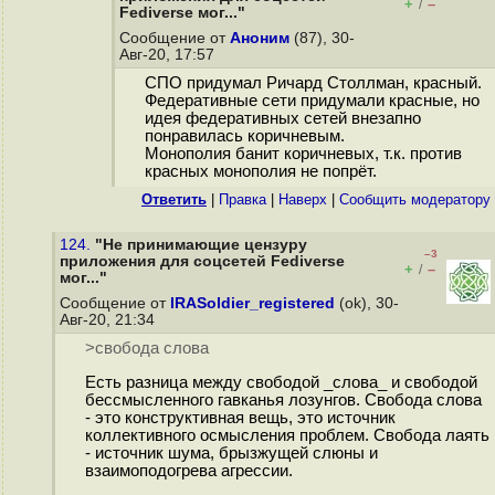
+
–
/
Fediverse мог..."
Сообщение от
Аноним
(87), 30-
Авг-20, 17:57
СПО придумал Ричард Столлман, красный.
Федеративные сети придумали красные, но
идея федеративных сетей внезапно
понравилась коричневым.
Монополия банит коричневых, т.к. против
красных монополия не попрёт.
Ответить
|
Правка
|
Наверх
|
Cообщить модератору
124.
"Не принимающие цензуру
–3
приложения для соцсетей Fediverse
+
–
/
мог..."
Сообщение от
IRASoldier_registered
(ok), 30-
Авг-20, 21:34
>свобода слова
Есть разница между свободой _слова_ и свободой
бессмысленного гавканья лозунгов. Свобода слова
- это конструктивная вещь, это источник
коллективного осмысления проблем. Свобода лаять
- источник шума, брызжущей слюны и
взаимоподогрева агрессии.