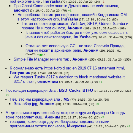
root explorer-а не
,
InuYasha
(??), 13:26 , 30-Авг-20, (24)
–2
Про Ghost Commander знаете Думаю вполне себе замена
,
анонист
(?), 16:40 , 30-Авг-20, (76)
+1
Не пробовал Посмотрю ещё разок, спасибо Когда искал ФМ -
в этом насторожил огр
,
InuYasha
(??), 17:39 , 30-Авг-20, (85)
Так он по сети еще может, WebDav, SFTP, Gdrive, Samba и
прочее Ну и root он мож
,
Аноним
(169), 10:29 , 31-Авг-20, (169)
Главное чтоб работал быстро в чём уже сомневаюсь т к
java и без свистопердени
,
InuYasha
(??), 20:43 , 31-Авг-20, (176)
Столько лет использую GC - не знал Спасибо Правда,
плагин лежит в архивном репо
,
Аноним
(29), 10:33 , 01-
Сен-20, (
)
189
Simple File Manager ничего так
,
Аноним
(155), 05:12 , 31-Авг-20, (155)
К сожалению есть https f-droid org en 2019 07 16 statement html
,
Гентушник
(ok), 17:40 , 30-Авг-20, (86)
We respect Tusky 8217 s decision to block mentioned website it
8217 s their
,
омномним
(?), 10:35 , 31-Авг-20, (170)
+1
Ностоящая корпорация Зла
,
BSD_Cucks_BTFO
(?), 13:23 , 30-Авг-20, (21)
+5
Нет, это мы корпорация зла
,
MS
(??), 14:55 , 30-Авг-20, (50)
Эсклобар jpg
,
Аноним
(80), 17:33 , 30-Авг-20, (80)
+3
А где в списке приложений гуглохром и другие браузеры Он ведь
тоже позволяет общ
,
Аноним
(25), 13:27 , 30-Авг-20, (25)
+7
товарищ, какие еще другие браузеры недозволенными
программами хотите пользова
,
Михрютка
(ok), 13:42 , 30-Авг-20, (32)
+2