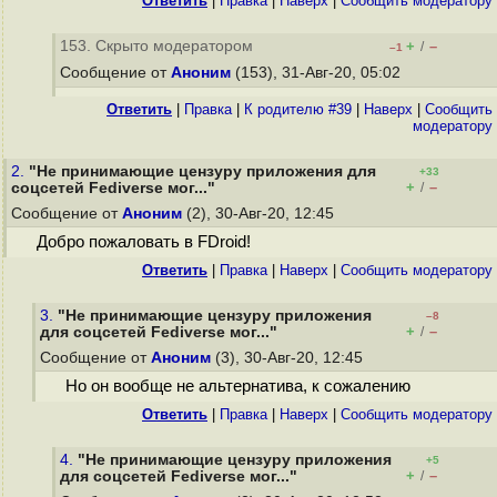
Ответить
|
Правка
|
Наверх
|
Cообщить модератору
153. Скрыто модератором
+
–
/
–1
Сообщение от
Аноним
(153), 31-Авг-20, 05:02
Ответить
|
Правка
|
К родителю #39
|
Наверх
|
Cообщить
модератору
2.
"Не принимающие цензуру приложения для
+33
+
–
соцсетей Fediverse мог..."
/
Сообщение от
Аноним
(2), 30-Авг-20, 12:45
Добро пожаловать в FDroid!
Ответить
|
Правка
|
Наверх
|
Cообщить модератору
3.
"Не принимающие цензуру приложения
–8
+
–
для соцсетей Fediverse мог..."
/
Сообщение от
Аноним
(3), 30-Авг-20, 12:45
Но он вообще не альтернатива, к сожалению
Ответить
|
Правка
|
Наверх
|
Cообщить модератору
4.
"Не принимающие цензуру приложения
+5
+
–
для соцсетей Fediverse мог..."
/