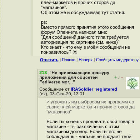
плей-маркетов и прочих сторов да
"магазинов".
Об этом же и обсуждаемая тут статья.
ps:
Вместо прямого принятия этого сообщения
форум Опеннета написал мне:
"Для сообщений данного типа требуется
авторизация по картинке (см. ниже)"
Кто знает - что ему в моём сообщении не
понравилось? 🤔
Ответить
|
Правка
|
Наверх
|
Cообщить модератору
213
.
"Не принимающие цензуру
приложения для соцсетей
+
–
/
Fediverse мог..."
Сообщение от
IRASoldier_registered
(ok), 03-Сен-20, 13:01
> угрожать им выбросом их программ со
своих плей-маркетов и прочих сторов да
"магазинов"
Если ты хочешь продавать свой товар в
магазине - ты заключаешь с этим
магазином договор. Если ты его не
соблюдаешь - магазин не продает твой