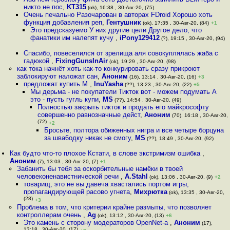
никто не пос
,
KT315
(ok), 16:38 , 30-Авг-20, (75)
Очень печально Разочарован в авторах FDroid Хорошо хоть
функция добавления реп
,
Гентушник
(ok), 17:35 , 30-Авг-20, (84)
+1
Это предсказуемо У них другие цели Другое дело, что
фанатики им налепят кучу
,
iPony129412
(?), 19:15 , 30-Авг-20, (94)
Спасибо, повеселился от зрелища аля совокуплялась жаба с
гадюкой
,
FixingGunsInAir
(ok), 19:29 , 30-Авг-20, (98)
как тока начнёт хоть как-то конкурировать сразу прикроют
заблокируют наложат сан
,
Аноним
(16), 13:14 , 30-Авг-20, (16)
+3
предложат купить M
,
InuYasha
(??), 13:23 , 30-Авг-20, (22)
+5
Мы дерьма - не покупатели Тикток вот - можем подумать А
это - пусть гугль купи
,
MS
(??), 14:54 , 30-Авг-20, (49)
Полностью закрыть тикток и продать его майкрософту
совершенно равнозначные дейст
,
Аноним
(70), 16:18 , 30-Авг-20,
(72)
+2
Бросьте, полтора обиженных нигра и все четыре борцуна
за шва6одку никак не смогу
,
MS
(??), 18:49 , 30-Авг-20, (92)
Как будто что-то плохое Кстати, в слове экстримизм ошибка
,
Аноним
(7), 13:03 , 30-Авг-20, (7)
+1
Забанить бы тебя за оскорбительные намёки в твоей
человеконенавистнической речи
,
A.Stahl
(ok), 13:06 , 30-Авг-20, (9)
+2
товарищ, это не вы давеча хвастались портом игры,
пропагандирующей расово угнета
,
Михрютка
(ok), 13:35 , 30-Авг-20,
(28)
+3
Проблема в том, что критерии крайне размыты, что позволяет
контроллерам очень
,
Ag
(ok), 13:12 , 30-Авг-20, (13)
+6
Это камень с сторону модераторов OpenNet-а
,
Аноним
(17),