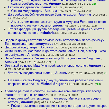
самим сообществом, хо
,
Аноним
(216), 23:39 , 06-Сен-20, (
216
)
Скрыто модератором
,
neural
(?), 21:56 , 30-Авг-20, (131)
Скрыто модератором
,
Аноним
(155), 05:22 , 31-Авг-20, (156)
Да вообще любой имеет право быть мудаком
,
Аноним
(141), 00:25 ,
31-Авг-20, (141)
А мы имеем право называть мудака мудаком Если кто-то печёт
пирожки с говном - эт
,
anonymous
(??), 13:05 , 31-Авг-20, (172)
Это же федерация Группа разведения цветов на даче соберётся
на своём инстансе-с
,
nebularia
(ok), 08:58 , 31-Авг-20, (163)
Недавно фикбук потерял возможность авторизации через фейсбук
Тот потребовал вве
,
anonymous
(??), 23:02 , 30-Авг-20, (136)
Цифровой концлагерь
,
Аноним
(142), 00:25 , 31-Авг-20, (142)
+1
Феминистки из Mastodon и до этого сами банили Gab, а теперь чего-
то возбухают
,
Аноним
(143), 00:48 , 31-Авг-20, (143)
Не забывем делать бекапы товарищи Исходники наше будущее
,
Аноним
(150), 01:21 , 31-Авг-20, (150)
+1
Это какой-то позор Мда Гугл пробивает очередное дно
,
Аноним
(-),
05:04 , 31-Авг-20, (154)
+6
Что-то вы поздно опомнились
,
Аноним
(155), 05:23 , 31-Авг-20, (157)
+1
Ну зачем же так Ведутся дноуглубительные работы с большим
напряжением сил , а
,
Michael Shigorin
(ok), 00:31 , 02-Сен-20, (
203
)
Хренасе рейтинг у новости Гениальные комментаторы как всегда
считают, что за не
,
cheater
(?), 00:19 , 01-Сен-20, (180)
А что этот рейтинг выражает, по-твоему Минусы как-то вредят
автору
,
Аноним
(183), 01:03 , 01-Сен-20, (183)
Рейтинг выражает отношение к юзеру со стороны других юзеров