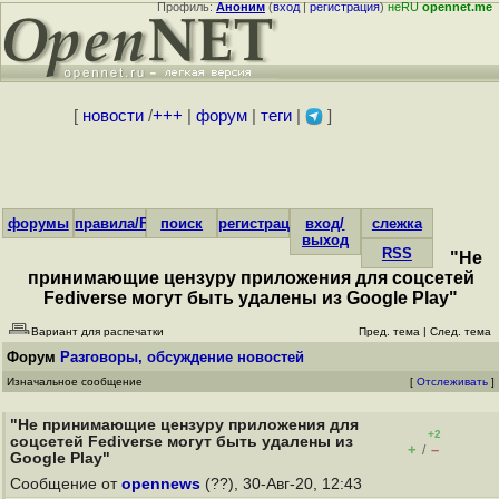
Профиль:
Аноним
(
вход
|
регистрация
)
неRU
opennet.me
[
новости
/
+++
|
форум
|
теги
|
]
форумы
правила/FAQ
поиск
регистрация
вход/
слежка
выход
RSS
"Не
принимающие цензуру приложения для соцсетей
Fediverse могут быть удалены из Google Play"
Вариант для распечатки
Пред. тема
|
След. тема
Форум
Разговоры, обсуждение новостей
Изначальное сообщение
[
Отслеживать
]
"Не принимающие цензуру приложения для
+2
соцсетей Fediverse могут быть удалены из
+
–
/
Google Play"
Сообщение от
opennews
(??), 30-Авг-20, 12:43