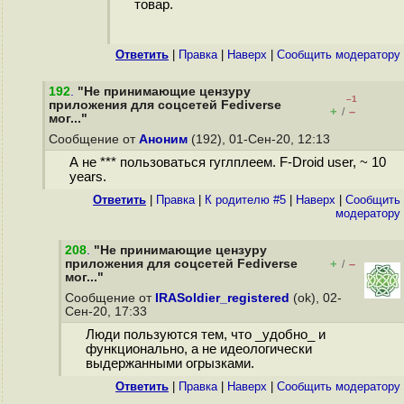
товар.
Ответить
|
Правка
|
Наверх
|
Cообщить модератору
192
.
"Не принимающие цензуру
–1
приложения для соцсетей Fediverse
+
–
/
мог..."
Сообщение от
Аноним
(192), 01-Сен-20, 12:13
А не *** пользоваться гуглплеем. F-Droid user, ~ 10
years.
Ответить
|
Правка
|
К родителю #5
|
Наверх
|
Cообщить
модератору
208
.
"Не принимающие цензуру
приложения для соцсетей Fediverse
+
–
/
мог..."
Сообщение от
IRASoldier_registered
(ok), 02-
Сен-20, 17:33
Люди пользуются тем, что _удобно_ и
функционально, а не идеологически
выдержанными огрызками.
Ответить
|
Правка
|
Наверх
|
Cообщить модератору