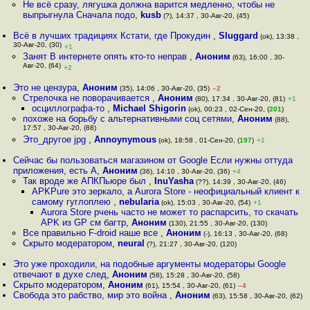
Не всё сразу, лягушка должна варится медленно, чтобы не
выпрыгнула Сначала подо
,
kusb
(?), 14:37 , 30-Авг-20, (45)
Всё в лучших традициях Кстати, где Прокудин
,
Sluggard
(ok), 13:38 ,
30-Авг-20, (30)
+1
Занят В интернете опять кто-то неправ
,
Аноним
(63), 16:00 , 30-
Авг-20, (64)
+2
Это не цензура
,
Аноним
(35), 14:06 , 30-Авг-20, (35)
–2
Стрелочка не поворачивается
,
Аноним
(80), 17:34 , 30-Авг-20, (81)
+1
осциллографа-то
,
Michael Shigorin
(ok), 00:23 , 02-Сен-20, (
201
)
похоже на борьбу с альтернативными соц сетями
,
Аноним
(88),
17:57 , 30-Авг-20, (88)
Это_другое jpg
,
Annoynymous
(ok), 18:58 , 01-Сен-20, (
197
)
+1
Сейчас бы пользоваться магазином от Google Если нужны оттуда
приложения, есть A
,
Аноним
(36), 14:10 , 30-Авг-20, (36)
+4
Так вроде же АПКПьюре был
,
InuYasha
(??), 14:39 , 30-Авг-20, (46)
APKPure это зеркало, а Aurora Store - неофициальный клиент к
самому гуглоплею
,
nebularia
(ok), 15:03 , 30-Авг-20, (54)
+1
Aurora Store рчень часто не может то распарсить, то скачать
APK из GP см багтр
,
Аноним
(130), 21:55 , 30-Авг-20, (130)
Все правильно F-droid наше все
,
Аноним
(-), 16:13 , 30-Авг-20, (68)
Скрыто модератором
,
neural
(?), 21:27 , 30-Авг-20, (120)
Это уже проходили, на подобные аргументы модераторы Google
отвечают в духе след
,
Аноним
(58), 15:28 , 30-Авг-20, (58)
Скрыто модератором
,
Аноним
(61), 15:54 , 30-Авг-20, (61)
–4
Свобода это рабство, мир это война
,
Аноним
(63), 15:58 , 30-Авг-20, (62)