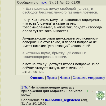
Сообщение от
пох.
(?), 31-Авг-20, 01:08
> Есть разница между свободой _слова_ и
свободой бессмысленного гавканья лозунгов.
нету. Как только кому-то позволяют определять
что есть "лозунги" и какие из них
"бессмысленные", а какие так, пойдет - свобода
слова тут же заканчивается.
Американские отцы демократии это понимали
совершенно отчетливо, и первая поправка не
имеет никаких "уточняющих" исключений.
> источник шума, брызжущей слюны и
взаимоподогрева агрессии.
а вот на это существует вторая поправка. И ее
сейчас атакуют ничуть не с меньшей
активностью.
Ответить
|
Правка
|
Наверх
|
Cообщить модератору
175.
"Не принимающие цензуру
приложения для соцсетей Fediverse
+
–
/
мог..."
Сообщение от
IRASoldier_registered
(ok),
31-Авг-20, 18:08