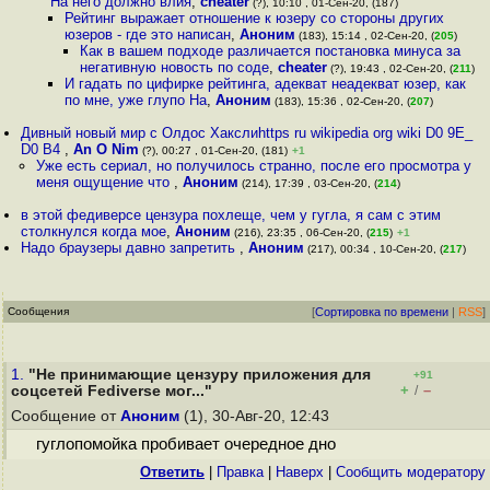
На него должно влия
,
cheater
(?), 10:10 , 01-Сен-20, (187)
Рейтинг выражает отношение к юзеру со стороны других
юзеров - где это написан
,
Аноним
(183), 15:14 , 02-Сен-20, (
205
)
Как в вашем подходе различается постановка минуса за
негативную новость по соде
,
cheater
(?), 19:43 , 02-Сен-20, (
211
)
И гадать по цифирке рейтинга, адекват неадекват юзер, как
по мне, уже глупо На
,
Аноним
(183), 15:36 , 02-Сен-20, (
207
)
Дивный новый мир c Олдос Хакслиhttps ru wikipedia org wiki D0 9E_
D0 B4
,
An O Nim
(?), 00:27 , 01-Сен-20, (181)
+1
Уже есть сериал, но получилось странно, после его просмотра у
меня ощущение что
,
Аноним
(214), 17:39 , 03-Сен-20, (
214
)
в этой федиверсе цензура похлеще, чем у гугла, я сам с этим
столкнулся когда мое
,
Аноним
(216), 23:35 , 06-Сен-20, (
215
)
+1
Надо браузеры давно запретить
,
Аноним
(217), 00:34 , 10-Сен-20, (
217
)
Сообщения
[
Сортировка по времени
|
RSS
]
1.
"Не принимающие цензуру приложения для
+91
+
–
соцсетей Fediverse мог..."
/
Сообщение от
Аноним
(1), 30-Авг-20, 12:43
гуглопомойка пробивает очередное дно
Ответить
|
Правка
|
Наверх
|
Cообщить модератору