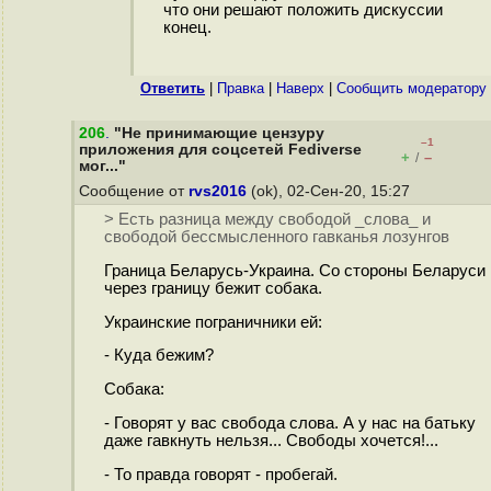
что они решают положить дискуссии
конец.
Ответить
|
Правка
|
Наверх
|
Cообщить модератору
206
.
"Не принимающие цензуру
–1
приложения для соцсетей Fediverse
+
–
/
мог..."
Сообщение от
rvs2016
(ok), 02-Сен-20, 15:27
> Есть разница между свободой _слова_ и
свободой бессмысленного гавканья лозунгов
Граница Беларусь-Украина. Со стороны Беларуси
через границу бежит собака.
Украинские пограничники ей:
- Куда бежим?
Собака:
- Говорят у вас свобода слова. А у нас на батьку
даже гавкнуть нельзя... Свободы хочется!...
- То правда говорят - пробегай.