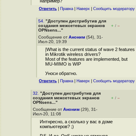
например?
Ответить
|
Правка
|
Наверх
|
Cообщить модератору
54.
"Доступен дистрибутив для
создания межсетевых экранов
+
–
/
OPNsens..."
Сообщение от
Аноним
(54), 31-
Июл-20, 19:39
|What is the current status of wave 2 features
in Mikrotik wireless drivers?
Most of the features are implemented, but
MU-MIMO is WIP
Уноси обратно.
Ответить
|
Правка
|
Наверх
|
Cообщить модератору
32.
"Доступен дистрибутив для
создания межсетевых экранов
+
–
/
OPNsens..."
Сообщение от
Аноним
(29), 31-
Июл-20, 11:08
Интнресно, а сколько у вас в доме
компьютеров? ;)