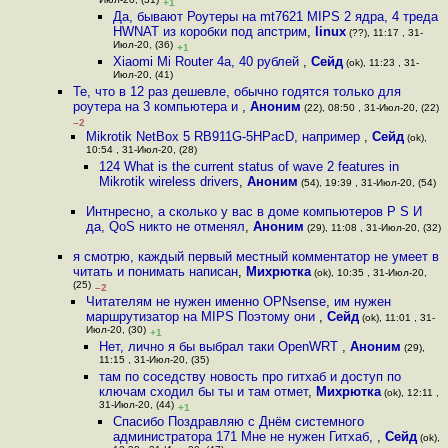
Июл-20, (31)
+1
Да, бывают Роутеры на mt7621 MIPS 2 ядра, 4 треда
HWNAT из коробки под апстрим
,
linux
(??), 11:17 , 31-
Июл-20, (36)
+1
Xiaomi Mi Router 4a, 40 рублей
,
Сейд
(ok), 11:23 , 31-
Июл-20, (41)
Те, что в 12 раз дешевле, обычно годятся только для
роутера на 3 компьютера и
,
Аноним
(22), 08:50 , 31-Июл-20, (22)
–2
Mikrotik NetBox 5 RB911G-5HPacD, например
,
Сейд
(ok),
10:54 , 31-Июл-20, (28)
124 What is the current status of wave 2 features in
Mikrotik wireless drivers
,
Аноним
(54), 19:39 , 31-Июл-20, (54)
Интнресно, а сколько у вас в доме компьютеров P S И
да, QoS никто не отменял
,
Аноним
(29), 11:08 , 31-Июл-20, (32)
я смотрю, каждый первый местный комментатор не умеет в
читать и понимать написан
,
Михрютка
(ok), 10:35 , 31-Июл-20,
(25)
–2
Читателям не нужен именно OPNsense, им нужен
маршрутизатор на MIPS Поэтому они
,
Сейд
(ok), 11:01 , 31-
Июл-20, (30)
+1
Нет, лично я бы выбрал таки OpenWRT
,
Аноним
(29),
11:15 , 31-Июл-20, (35)
там по соседству новость про гитхаб и доступ по
ключам сходил бы ты и там отмет
,
Михрютка
(ok), 12:11 ,
31-Июл-20, (44)
+1
Спасибо Поздравляю с Днём системного
администратора 171 Мне не нужен Гитхаб,
,
Сейд
(ok),