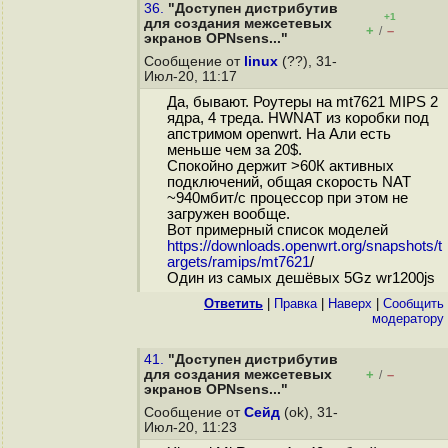
36.
"Доступен дистрибутив
+1
для создания межсетевых
+
–
/
экранов OPNsens..."
Сообщение от
linux
(??), 31-
Июл-20, 11:17
Да, бывают. Роутеры на mt7621 MIPS 2
ядра, 4 треда. HWNAT из коробки под
апстримом openwrt. На Али есть
меньше чем за 20$.
Спокойно держит >60К активных
подключений, общая скорость NAT
~940мбит/с процессор при этом не
загружен вообще.
Вот примерный список моделей
https://downloads.openwrt.org/snapshots/t
argets/ramips/mt7621
/
Один из самых дешёвых 5Gz wr1200js
Ответить
|
Правка
|
Наверх
|
Cообщить
модератору
41.
"Доступен дистрибутив
для создания межсетевых
+
–
/
экранов OPNsens..."
Сообщение от
Сейд
(ok), 31-
Июл-20, 11:23