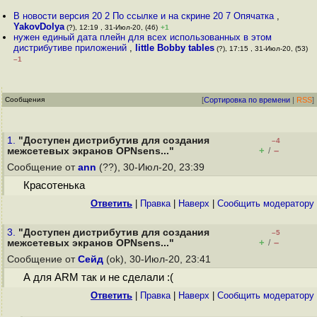
В новости версия 20 2 По ссылке и на скрине 20 7 Опячатка
,
YakovDolya
(?), 12:19 , 31-Июл-20, (46)
+1
нужен единый дата плейн для всех использованных в этом
дистрибутиве приложений
,
little Bobby tables
(?), 17:15 , 31-Июл-20, (53)
–1
Сообщения
[
Сортировка по времени
|
RSS
]
1.
"Доступен дистрибутив для создания
–4
+
–
межсетевых экранов OPNsens..."
/
Сообщение от
ann
(??), 30-Июл-20, 23:39
Красотенька
Ответить
|
Правка
|
Наверх
|
Cообщить модератору
3.
"Доступен дистрибутив для создания
–5
+
–
межсетевых экранов OPNsens..."
/
Сообщение от
Сейд
(ok), 30-Июл-20, 23:41
А для ARM так и не сделали :(
Ответить
|
Правка
|
Наверх
|
Cообщить модератору