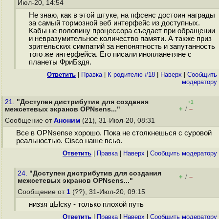
Июл-20, 14:54
Не знаю, как в этой штуке, на пфсенс достоин награды
за самый тормозной веб интерфейс из доступных.
Кабы не половину процессора съедает при обращении
и невразумительное количество памяти. А также приз
зрительских симпатий за непонятность и запутанность
того же интерфейса. Его писали инопланетяне с
планеты ФриБздя.
Ответить
|
Правка
|
К родителю #18
|
Наверх
|
Cообщить
модератору
21.
"Доступен дистрибутив для создания
+1
+
–
межсетевых экранов OPNsens..."
/
Сообщение от
Аноним
(21), 31-Июл-20, 08:31
Все в OPNsense хорошо. Пока не столкнешься с суровой
реальностью. Cisco наше всьо.
Ответить
|
Правка
|
Наверх
|
Cообщить модератору
24.
"Доступен дистрибутив для создания
+
–
/
межсетевых экранов OPNsens..."
Сообщение от
1
(??), 31-Июл-20, 09:15
низзя цЫску - только плохой путь
Ответить
|
Правка
|
Наверх
|
Cообщить модератору