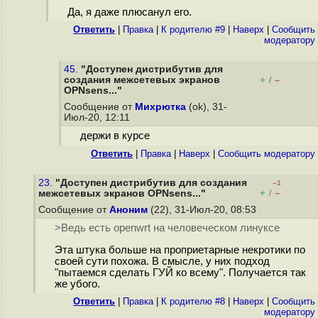
Да, я даже плюсанул его.
Ответить
|
Правка
|
К родителю #9
|
Наверх
|
Cообщить
модератору
45.
"Доступен дистрибутив для
создания межсетевых экранов
+
–
/
OPNsens..."
Сообщение от
Михрютка
(ok), 31-
Июл-20, 12:11
держи в курсе
Ответить
|
Правка
|
Наверх
|
Cообщить модератору
23.
"Доступен дистрибутив для создания
–1
+
–
межсетевых экранов OPNsens..."
/
Сообщение от
Аноним
(22), 31-Июл-20, 08:53
>Ведь есть openwrt на человеческом линуксе
Эта штука больше на проприетарные некротики по
своей сути похожа. В смысле, у них подход
"пытаемся сделать ГУЙ ко всему". Получается так
же убого.
Ответить
|
Правка
|
К родителю #8
|
Наверх
|
Cообщить
модератору