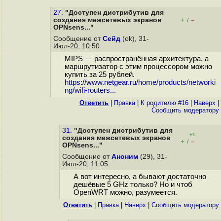
27.
"Доступен дистрибутив для
создания межсетевых экранов
+
–
/
OPNsens..."
Сообщение от
Сейд
(ok), 31-
Июл-20, 10:50
MIPS — распространённая архитектура, а
маршрутизатор с этим процессором можно
купить за 25 рублей.
https://www.netgear.ru/home/products/networki
ng/wifi-routers...
Ответить
|
Правка
|
К родителю #16
|
Наверх
|
Cообщить модератору
31.
"Доступен дистрибутив для
+1
создания межсетевых экранов
+
–
/
OPNsens..."
Сообщение от
Аноним
(29), 31-
Июл-20, 11:05
А вот интересно, а бывают достаточно
дешёвые 5 GHz только? Но и чтоб
OpenWRT можно, разумеется.
Ответить
|
Правка
|
Наверх
|
Cообщить модератору