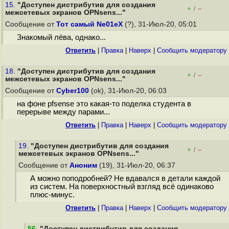
15.
"Доступен дистрибутив для создания
+
–
/
межсетевых экранов OPNsens..."
Сообщение от
Тот самый Ne01eX
(?), 31-Июл-20, 05:01
Знакомый лёва, однако...
Ответить
|
Правка
|
Наверх
|
Cообщить модератору
18.
"Доступен дистрибутив для создания
+
–
/
межсетевых экранов OPNsens..."
Сообщение от
Cyber100
(ok), 31-Июл-20, 06:03
на фоне pfsense это какая-то поделка студента в
перерыве между парами...
Ответить
|
Правка
|
Наверх
|
Cообщить модератору
19.
"Доступен дистрибутив для создания
+
–
/
межсетевых экранов OPNsens..."
Сообщение от
Аноним
(19), 31-Июл-20, 06:37
А можно поподробней? Не вдавался в детали каждой
из систем. На поверхностный взгляд всё одинаково
плюс-минус.
Ответить
|
Правка
|
Наверх
|
Cообщить модератору
56
.
"Доступен дистрибутив для создания