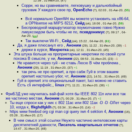
12:38 , 31-Июл-20, (47)
Сорри, но вы сравниваете, легковушку и дальнобойный
грузовик У каждого свое пр
,
OpenEcho
(?), 02:03 , 01-Авг-20, (
55
)
Всё нормально OpenWrt вы можете установить на x86-64,
а OPNsense на MIPS 8212
,
Сейд
(ok), 16:06 , 01-Авг-20, (
59
)
Беспроводной маршрутизатор поумолчанию говно Нужно
лиеуксоидом быть чтобы не по
,
псевдонимус
(?), 09:17 , 04-
Авг-20, (
)
60
Так выключи Wi-Fi
,
Сейд
(ok), 15:22 , 04-Авг-20, (
61
)
Да, я даже плюсанул его
,
Аноним
(29), 11:22 , 31-Июл-20, (39)
–1
держи в курсе
,
Михрютка
(ok), 12:11 , 31-Июл-20, (45)
Эта штука больше на проприетарные некротики по своей сути
похожа В смысле, у ни
,
Аноним
(22), 08:53 , 31-Июл-20, (23)
–1
Не нравится через гуй - не ставь Люсю В чём проблема
,
Аноним
(29), 11:19 , 31-Июл-20, (37)
+1
так речь не про openwrt, а про сабж Гуй в этом вашем
openwrt настолько убог, чт
,
Аноним
(22), 14:51 , 31-Июл-20, (49)
Гуй в openwrt это опциональный пакет, luci можно не ставить
Есть cli интерфейс,
,
linux
(??), 11:21 , 31-Июл-20, (38)
+1
ФриБЗД уже научилась вай-фай хотя бы IEEE 802 11n или все так
же частично местам
,
Аноним
(7), 00:29 , 31-Июл-20, (7)
+2
Ты еще спроси как у них с 802 11ac или 802 11ax -D -D -DЛет через
10, когда к
,
flkghdfgklh
(?), 03:34 , 31-Июл-20, (14)
–2
https www freebsd org cgi man cgi query iwn 4 sektion 4
,
Аноним
(16),
05:28 , 31-Июл-20, (17)
В чем смысл этой ссылки Неужто частично интеловские карты
десятилетней давности
,
Писатель квартальных отчетов
(?),
14:47 , 31-Июл-20, (48)