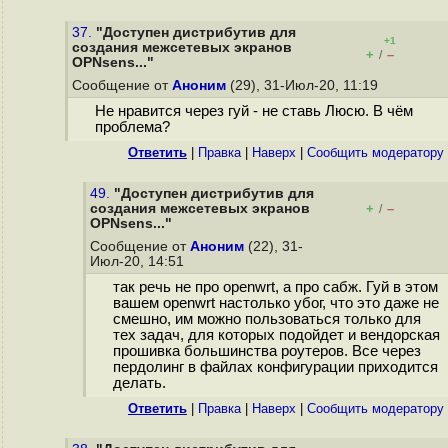
37.
"Доступен дистрибутив для
+1
создания межсетевых экранов
+
–
/
OPNsens..."
Сообщение от
Аноним
(29), 31-Июл-20, 11:19
Не нравится через гуй - не ставь Люсю. В чём
проблема?
Ответить
|
Правка
|
Наверх
|
Cообщить модератору
49.
"Доступен дистрибутив для
создания межсетевых экранов
+
–
/
OPNsens..."
Сообщение от
Аноним
(22), 31-
Июл-20, 14:51
так речь не про openwrt, а про сабж. Гуй в этом
вашем openwrt настолько убог, что это даже не
смешно, им можно пользоваться только для
тех задач, для которых подойдет и вендорская
прошивка большинства роутеров. Все через
пердолинг в файлах конфигурации приходится
делать.
Ответить
|
Правка
|
Наверх
|
Cообщить модератору