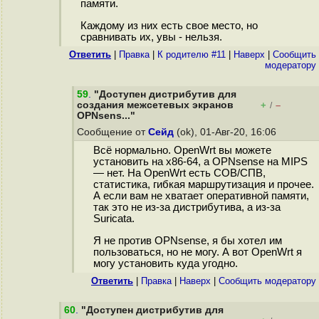
памяти.
Каждому из них есть свое место, но
сравнивать их, увы - нельзя.
Ответить
|
Правка
|
К родителю #11
|
Наверх
|
Cообщить
модератору
59
.
"Доступен дистрибутив для
создания межсетевых экранов
+
–
/
OPNsens..."
Сообщение от
Сейд
(ok), 01-Авг-20, 16:06
Всё нормально. OpenWrt вы можете
установить на x86-64, а OPNsense на MIPS
— нет. На OpenWrt есть СОВ/СПВ,
статистика, гибкая маршрутизация и прочее.
А если вам не хватает оперативной памяти,
так это не из-за дистрибутива, а из-за
Suricata.
Я не против OPNsense, я бы хотел им
пользоваться, но не могу. А вот OpenWrt я
могу установить куда угодно.
Ответить
|
Правка
|
Наверх
|
Cообщить модератору
60
.
"Доступен дистрибутив для