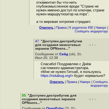
откаментил бы что-нить
глубокомысленное вроде "Стране не
нужен именно доступ по ключам, стране
нужен маршрутизатор на mips".
а то мировая энтропия страдает.
Ответить
|
Правка
|
К родителю #30
|
Наверх
|
Cообщить модератору
47.
"Доступен дистрибутив
для создания межсетевых
+
–
/
экранов OPNsens..."
Сообщение от
Сейд
(ok), 31-
Июл-20, 12:38
Спасибо! Поздравляю с Днём
системного администратора.
«Мне не нужен Гитхаб, я пользуюсь
https://notabug.org/»
будет нормально?
Ответить
|
Правка
|
Наверх
|
Cообщить
модератору
55
.
"Доступен дистрибутив для
создания межсетевых экранов
+
–
/
OPNsens..."
Сообщение от
OpenEcho
(?), 01-