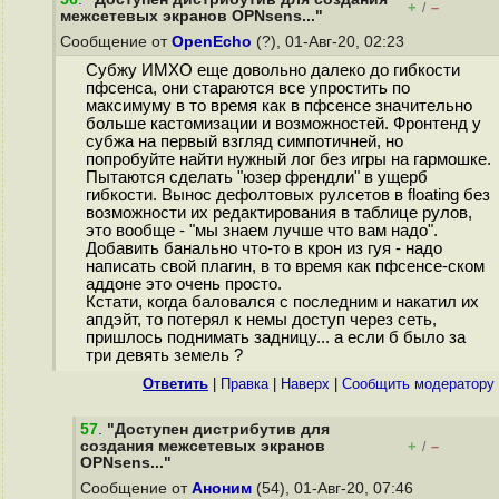
+
–
/
межсетевых экранов OPNsens..."
Сообщение от
OpenEcho
(?), 01-Авг-20, 02:23
Субжу ИМХО еще довольно далеко до гибкости
пфсенса, они стараются все упростить по
максимуму в то время как в пфсенсе значительно
больше кастомизации и возможностей. Фронтенд у
субжа на первый взгляд симпотичней, но
попробуйте найти нужный лог без игры на гармошке.
Пытаются сделать "юзер френдли" в ущерб
гибкости. Вынос дефолтовых рулсетов в floating без
возможности их редактирования в таблице рулов,
это вообще - "мы знаем лучше что вам надо".
Добавить банально что-то в крон из гуя - надо
написать свой плагин, в то время как пфсенсе-ском
аддоне это очень просто.
Кстати, когда баловался с последним и накатил их
апдэйт, то потерял к немы доступ через сеть,
пришлось поднимать задницу... а если б было за
три девять земель ?
Ответить
|
Правка
|
Наверх
|
Cообщить модератору
57
.
"Доступен дистрибутив для
создания межсетевых экранов
+
–
/
OPNsens..."
Сообщение от
Аноним
(54), 01-Авг-20, 07:46