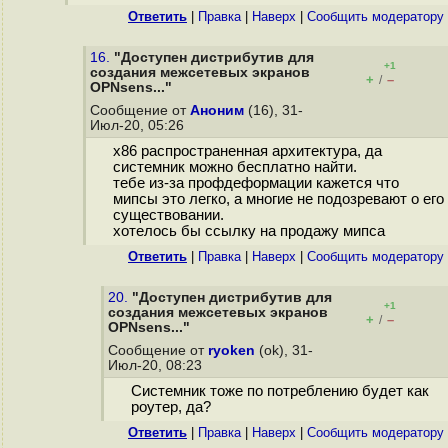
Ответить
|
Правка
|
Наверх
|
Cообщить модератору
16.
"Доступен дистрибутив для
+1
создания межсетевых экранов
+
–
/
OPNsens..."
Сообщение от
Аноним
(16), 31-
Июл-20, 05:26
x86 распространенная архитектура, да
системник можно бесплатно найти.
тебе из-за профдеформации кажется что
мипсы это легко, а многие не подозревают о его
существовании.
хотелось бы ссылку на продажу мипса
Ответить
|
Правка
|
Наверх
|
Cообщить модератору
20.
"Доступен дистрибутив для
+1
создания межсетевых экранов
+
–
/
OPNsens..."
Сообщение от
ryoken
(ok), 31-
Июл-20, 08:23
Системник тоже по потреблению будет как
роутер, да?
Ответить
|
Правка
|
Наверх
|
Cообщить модератору