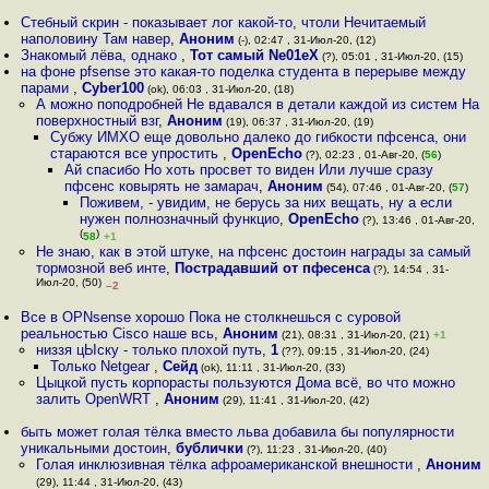
Стебный скрин - показывает лог какой-то, чтоли Нечитаемый
наполовину Там навер
,
Аноним
(-), 02:47 , 31-Июл-20, (12)
Знакомый лёва, однако
,
Тот самый Ne01eX
(?), 05:01 , 31-Июл-20, (15)
на фоне pfsense это какая-то поделка студента в перерыве между
парами
,
Cyber100
(ok), 06:03 , 31-Июл-20, (18)
А можно поподробней Не вдавался в детали каждой из систем На
поверхностный взг
,
Аноним
(19), 06:37 , 31-Июл-20, (19)
Субжу ИМХО еще довольно далеко до гибкости пфсенса, они
стараются все упростить
,
OpenEcho
(?), 02:23 , 01-Авг-20, (
56
)
Ай спасибо Но хоть просвет то виден Или лучше сразу
пфсенс ковырять не замарач
,
Аноним
(54), 07:46 , 01-Авг-20, (
57
)
Поживем, - увидим, не берусь за них вещать, ну а если
нужен полнозначный функцио
,
OpenEcho
(?), 13:46 , 01-Авг-20,
(
)
58
+1
Не знаю, как в этой штуке, на пфсенс достоин награды за самый
тормозной веб инте
,
Пострадавший от пфесенса
(?), 14:54 , 31-
Июл-20, (50)
–2
Все в OPNsense хорошо Пока не столкнешься с суровой
реальностью Cisco наше всь
,
Аноним
(21), 08:31 , 31-Июл-20, (21)
+1
низзя цЫску - только плохой путь
,
1
(??), 09:15 , 31-Июл-20, (24)
Только Netgear
,
Сейд
(ok), 11:11 , 31-Июл-20, (33)
Цыцкой пусть корпорасты пользуются Дома всё, во что можно
залить OpenWRT
,
Аноним
(29), 11:41 , 31-Июл-20, (42)
быть может голая тёлка вместо льва добавила бы популярности
уникальными достоин
,
бублички
(?), 11:23 , 31-Июл-20, (40)
Голая инклюзивная тёлка афроамериканской внешности
,
Аноним
(29), 11:44 , 31-Июл-20, (43)