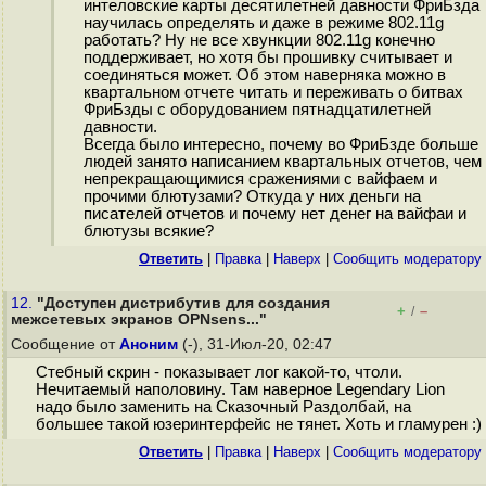
интеловские карты десятилетней давности ФриБзда
научилась определять и даже в режиме 802.11g
работать? Ну не все хвункции 802.11g конечно
поддерживает, но хотя бы прошивку считывает и
соединяться может. Об этом наверняка можно в
квартальном отчете читать и переживать о битвах
ФриБзды с оборудованием пятнадцатилетней
давности.
Всегда было интересно, почему во ФриБзде больше
людей занято написанием квартальных отчетов, чем
непрекращающимися сражениями с вайфаем и
прочими блютузами? Откуда у них деньги на
писателей отчетов и почему нет денег на вайфаи и
блютузы всякие?
Ответить
|
Правка
|
Наверх
|
Cообщить модератору
12.
"Доступен дистрибутив для создания
+
–
/
межсетевых экранов OPNsens..."
Сообщение от
Аноним
(-), 31-Июл-20, 02:47
Стебный скрин - показывает лог какой-то, чтоли.
Нечитаемый наполовину. Там наверное Legendary Lion
надо было заменить на Сказочный Раздолбай, на
большее такой юзеринтерфейс не тянет. Хоть и гламурен :)
Ответить
|
Правка
|
Наверх
|
Cообщить модератору