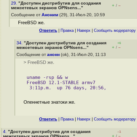
29.
"Доступен дистрибутив для создания
+
–
/
межсетевых экранов OPNsens..."
Сообщение от
Аноним
(29), 31-Июл-20, 10:59
FreeBSD же.
Ответить
|
Правка
|
Наверх
|
Cообщить модератору
34.
"Доступен дистрибутив для создания
+6
+
–
межсетевых экранов OPNsens..."
/
Сообщение от
анонн
(ok), 31-Июл-20, 11:13
> FreeBSD же.
uname -rsp && w
FreeBSD 12.1-STABLE armv7
 3:11p.m.  up 76 days, 20:56,
Опеннетные знатоки же.
Ответить
|
Правка
|
Наверх
|
Cообщить модератору
4.
"Доступен дистрибутив для создания
–1
+
–
межсетевых экранов OPNsens..."
/