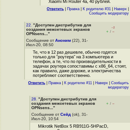
Xiaomi Mi Router 4a, 40 рублей.
Ответить
|
Правка
|
К родителю #31
|
Наверх
|
Cообщить модератору
22.
"Доступен дистрибутив для
–2
создания межсетевых экранов
+
–
/
OPNsens..."
Сообщение от
Аноним
(22), 31-
Июл-20, 08:50
Те, что в 12 раз дешевле, обычно годятся
только для "роутера" на 3 компьютера и
телефон, а те, что по производительности в
задачах роутера сопоставимы с x86_64, стоят,
как правило, даже дороже, и электричества
потребляют соответственно.
Ответить
|
Правка
|
К родителю #11
|
Наверх
|
Cообщить
модератору
28.
"Доступен дистрибутив для
создания межсетевых экранов
+
–
/
OPNsens..."
Сообщение от
Сейд
(ok), 31-
Июл-20, 10:54
Mikrotik NetBox 5 RB911G-5HPacD,