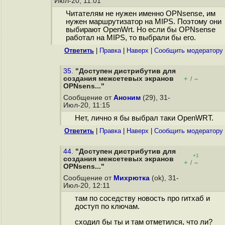
Июл-20, 11:01
Читателям не нужен именно OPNsense, им
нужен маршрутизатор на MIPS. Поэтому они
выбирают OpenWrt. Но если бы OPNsense
работал на MIPS, то выбрали бы его.
Ответить
|
Правка
|
Наверх
|
Cообщить модератору
35.
"Доступен дистрибутив для
создания межсетевых экранов
+
–
/
OPNsens..."
Сообщение от
Аноним
(29), 31-
Июл-20, 11:15
Нет, лично я бы выбрал таки OpenWRT.
Ответить
|
Правка
|
Наверх
|
Cообщить модератору
44.
"Доступен дистрибутив для
+1
создания межсетевых экранов
+
–
/
OPNsens..."
Сообщение от
Михрютка
(ok), 31-
Июл-20, 12:11
там по соседству новость про гитхаб и
доступ по ключам.
сходил бы ты и там отметился, что ли?