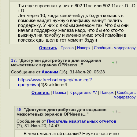
Ты еще спроси как у них с 802.11ac или 802.11ax :-D :-D
:-D
Лет через 10, когда какой-нибудь бздун копаясь в
помойке найдет нужную вайфайку начнут пилить
поддержку. У них с любым железом так. Что бы они
начали поддержку железа надо, что бы его кто-то
выкинул на помойку и именно мимо этой помойки в
поисках еды шел в тот момент бздун
Ответить
|
Правка
|
Наверх
|
Cообщить модератору
17.
"Доступен дистрибутив для создания
+
–
/
межсетевых экранов OPNsens..."
Сообщение от
Аноним
(16), 31-Июл-20, 05:28
https://www.freebsd.org/cgi/man.cgi?
query=iwn
(4)&sektion=4
Ответить
|
Правка
|
К родителю #7
|
Наверх
|
Cообщить
модератору
48.
"Доступен дистрибутив для создания
+
–
/
межсетевых экранов OPNsens..."
Сообщение от
Писатель квартальных отчетов
(?), 31-Июл-20, 14:47
В чем смысл этой ссылки? Неужто частично