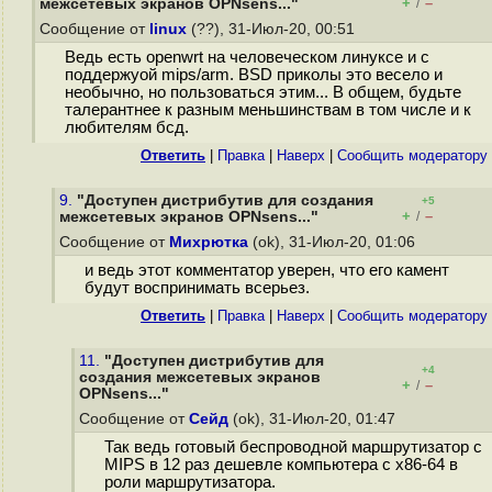
+
–
межсетевых экранов OPNsens..."
/
Сообщение от
linux
(??), 31-Июл-20, 00:51
Ведь есть openwrt на человеческом линуксе и с
поддержуой mips/arm. BSD приколы это весело и
необычно, но пользоваться этим... В общем, будьте
талерантнее к разным меньшинствам в том числе и к
любителям бсд.
Ответить
|
Правка
|
Наверх
|
Cообщить модератору
9.
"Доступен дистрибутив для создания
+5
+
–
межсетевых экранов OPNsens..."
/
Сообщение от
Михрютка
(ok), 31-Июл-20, 01:06
и ведь этот комментатор уверен, что его камент
будут воспринимать всерьез.
Ответить
|
Правка
|
Наверх
|
Cообщить модератору
11.
"Доступен дистрибутив для
+4
создания межсетевых экранов
+
–
/
OPNsens..."
Сообщение от
Сейд
(ok), 31-Июл-20, 01:47
Так ведь готовый беспроводной маршрутизатор с
MIPS в 12 раз дешевле компьютера с x86-64 в
роли маршрутизатора.