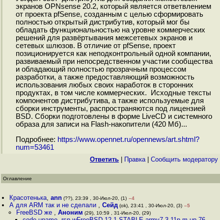
экранов OPNsense 20.2, который является ответвлением
от проекта pfSense, созданным с целью сформировать
полностью открытый дистрибутив, который мог бы
обладать функциональностью на уровне коммерческих
решений для развёртывания межсетевых экранов и
сетевых шлюзов. В отличие от pfSense, проект
позиционируется как неподконтрольный одной компании,
развиваемый при непосредственном участии сообщества
и обладающий полностью прозрачным процессом
разработки, а также предоставляющий возможность
использования любых своих наработок в сторонних
продуктах, в том числе коммерческих. Исходные тексты
компонентов дистрибутива, а также используемые для
сборки инструменты, распространяются под лицензией
BSD. Сборки подготовлены в форме LiveCD и системного
образа для записи на Flash-накопители (420 Мб)...
Подробнее:
https://www.opennet.ru/opennews/art.shtml?
num=53461
Ответить
|
Правка
|
Cообщить модератору
Оглавление
Красотенька
,
ann
(??), 23:39 , 30-Июл-20, (1)
–4
А для ARM так и не сделали
,
Сейд
(ok), 23:41 , 30-Июл-20, (3)
–5
FreeBSD же
,
Аноним
(29), 10:59 , 31-Июл-20, (29)
code uname -rsp wFreeBSD 12 1-STABLE armv7 3 11p m up 76