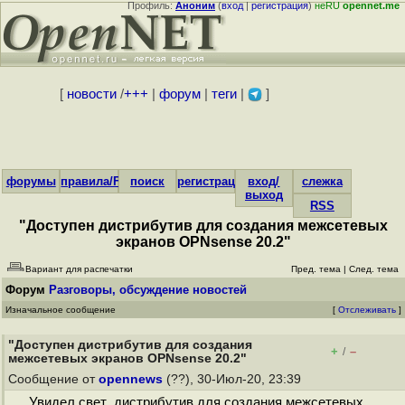
Профиль:
Аноним
(
вход
|
регистрация
)
неRU
opennet.me
[
новости
/
+++
|
форум
|
теги
|
]
форумы
правила/FAQ
поиск
регистрация
вход/
слежка
выход
RSS
"Доступен дистрибутив для создания межсетевых
экранов OPNsense 20.2"
Вариант для распечатки
Пред. тема
|
След. тема
Форум
Разговоры, обсуждение новостей
Изначальное сообщение
[
Отслеживать
]
"Доступен дистрибутив для создания
+
–
/
межсетевых экранов OPNsense 20.2"
Сообщение от
opennews
(??), 30-Июл-20, 23:39
Увидел свет дистрибутив для создания межсетевых