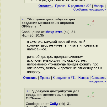
P.S. И да, QoS никто не отменял.
Ответить
|
Правка
|
К родителю #22
|
Наверх
|
Cообщить модератору
25.
"Доступен дистрибутив для
–2
создания межсетевых экранов
+
–
/
OPNsens..."
Сообщение от
Михрютка
(ok), 31-
Июл-20, 10:35
я смотрю, каждый первый местный
комментатор не умеет в читать и понимать
написанное.
речь об дистре, предназначенном
исключительно для писюка х86. нет,
непременно кто-нибудь придет фонить про
опенвротэ, мипсы и прочее не относящееся к
вопросу.
Ответить
|
Правка
|
К родителю #11
|
Наверх
|
Cообщить
модератору
30.
"Доступен дистрибутив для
+1
создания межсетевых экранов
+
–
/
OPNsens..."
Сообщение от
Сейд
(ok), 31-