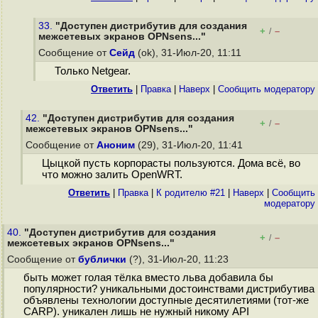
33.
"Доступен дистрибутив для создания
+
–
/
межсетевых экранов OPNsens..."
Сообщение от
Сейд
(ok), 31-Июл-20, 11:11
Только Netgear.
Ответить
|
Правка
|
Наверх
|
Cообщить модератору
42.
"Доступен дистрибутив для создания
+
–
/
межсетевых экранов OPNsens..."
Сообщение от
Аноним
(29), 31-Июл-20, 11:41
Цыцкой пусть корпорасты пользуются. Дома всё, во
что можно залить OpenWRT.
Ответить
|
Правка
|
К родителю #21
|
Наверх
|
Cообщить
модератору
40.
"Доступен дистрибутив для создания
+
–
/
межсетевых экранов OPNsens..."
Сообщение от
бублички
(?), 31-Июл-20, 11:23
быть может голая тёлка вместо льва добавила бы
популярности? уникальными достоинствами дистрибутива
объявлены технологии доступные десятилетиями (тот-же
CARP). уникален лишь не нужный никому API