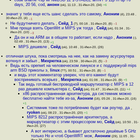
days, 20 56, cod
,
анонн
(ok), 11:13 , 31-Июл-20, (34)
+6
значит у тебя еще есть шанс сделать это самому
,
Аноним
(4), 23:48 ,
30-Июл-20, (4)
–1
Не будутничего делать
,
Сейд_1
(?), 00:16 , 31-Июл-20, (6)
–1
Мне проще взять OpenWrt и MIPS уж тогда
,
Сейд
(ok), 01:34 , 31-
Июл-20, (10)
–3
Да он и на ARM ах в общем то работает, если надо
,
Аноним
(-),
02:49 , 31-Июл-20, (13)
+1
MIPS дешевле
,
Сейд
(ok), 10:46 , 31-Июл-20, (26)
отличная штука, пока смотришь на нее, как на замену асусроутера
воткнул и забыл
,
Михрютка
(ok), 23:59 , 30-Июл-20, (5)
–3
Ведь есть openwrt на человеческом линуксе и с поддержуой mips
arm BSD приколы э
,
linux
(??), 00:51 , 31-Июл-20, (8)
–1
и ведь этот комментатор уверен, что его камент будут
воспринимать всерьез
,
Михрютка
(ok), 01:06 , 31-Июл-20, (9)
+5
Так ведь готовый беспроводной маршрутизатор с MIPS в 12
раз дешевле компьютера с
,
Сейд
(ok), 01:47 , 31-Июл-20, (11)
+4
x86 распространенная архитектура, да системник можно
бесплатно найти тебе из-за
,
Аноним
(16), 05:26 , 31-Июл-20, (16)
+1
Системник тоже по потреблению будет как роутер, да
,
ryoken
(ok), 08:23 , 31-Июл-20, (20)
+1
MIPS 8212 распространённая архитектура, а
маршрутизатор с этим процессором мо
,
Сейд
(ok), 10:50 , 31-
Июл-20, (27)
А вот интересно, а бывают достаточно дешёвые 5 GHz
только Но и чтоб OpenWRT мож
,
Аноним
(29), 11:05 , 31-