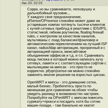
Авг-20, 02:03
Сорри, но вы сравниваете, легковушку и
дальнобойный грузовик...
У каждого свое предназначение,
pfSense/OPnsense спокойно может даже на
устаревших компах потянуть тысячи клиентов
с кучей сетевых приблуд в реалтиме с IDS/IPS,
статистикой, гибким роутингом, floating firewall
rules, с контролем за качеством каналов,
мультиваны с лоад балансинг/фэиловер и
автоматическим переключением на лучший ISP
канал, radius/ldap авторизация, прозрачный и с
авторизацией прокси, межсайтовое
обьединение оффисов и т.д. и т.п. Сравнивать
мощь писюка в который можно напихать кучу
сетевух, памяти и с соответсвующем софтом с
мыльницами на мипсах - это просто не
корректно. pf(opn)sense-oм можно спокойно
заменять многие решения на взрослых цисках.
OpenWRT и мипсы - это домашние сетки,
малый бизнес. Пробегитесь просто по
менюшкам для сравнения на обоих чтобы
увидеть разницу в возможностях настроек.
Попробуйте на OPenWRT с мипсом повесить
сурикату+прокси и посадить хотя бы сотню
машин позади, - там банально не хватит