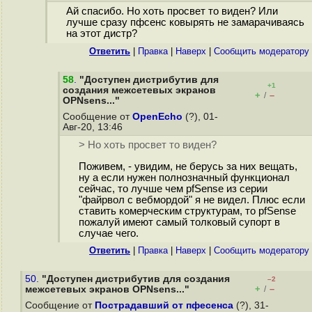
Ай спасибо. Но хоть просвет то виден? Или
лучше сразу пфсенс ковырять не замарачиваясь
на этот дистр?
Ответить
|
Правка
|
Наверх
|
Cообщить модератору
58
.
"Доступен дистрибутив для
+1
создания межсетевых экранов
+
–
/
OPNsens..."
Сообщение от
OpenEcho
(?), 01-
Авг-20, 13:46
> Но хоть просвет то виден?
Поживем, - увидим, не берусь за них вещать,
ну а если нужен полнозначный функционал
сейчас, то лучше чем pfSense из серии
"файрвол с вебмордой" я не видел. Плюс если
ставить комерческим структурам, то pfSense
пожалуй имеют самый толковый супорт в
случае чего.
Ответить
|
Правка
|
Наверх
|
Cообщить модератору
50.
"Доступен дистрибутив для создания
–2
+
–
межсетевых экранов OPNsens..."
/
Сообщение от
Пострадавший от пфесенса
(?), 31-