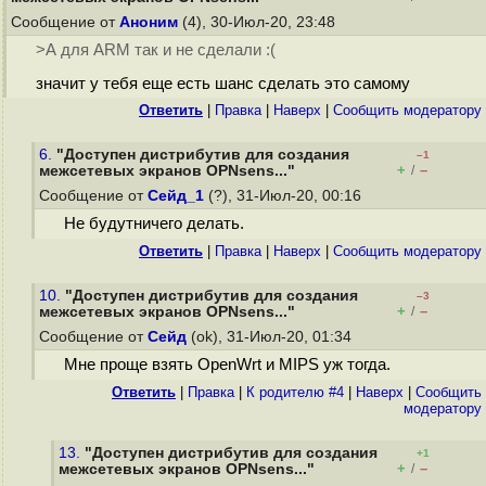
Сообщение от
Аноним
(4), 30-Июл-20, 23:48
>А для ARM так и не сделали :(
значит у тебя еще есть шанс сделать это самому
Ответить
|
Правка
|
Наверх
|
Cообщить модератору
6.
"Доступен дистрибутив для создания
–1
+
–
межсетевых экранов OPNsens..."
/
Сообщение от
Сейд_1
(?), 31-Июл-20, 00:16
Не будутничего делать.
Ответить
|
Правка
|
Наверх
|
Cообщить модератору
10.
"Доступен дистрибутив для создания
–3
+
–
межсетевых экранов OPNsens..."
/
Сообщение от
Сейд
(ok), 31-Июл-20, 01:34
Мне проще взять OpenWrt и MIPS уж тогда.
Ответить
|
Правка
|
К родителю #4
|
Наверх
|
Cообщить
модератору
13.
"Доступен дистрибутив для создания
+1
+
–
межсетевых экранов OPNsens..."
/