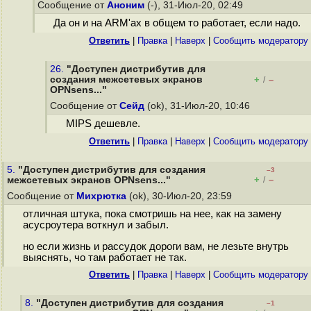
Сообщение от
Аноним
(-), 31-Июл-20, 02:49
Да он и на ARM'ах в общем то работает, если надо.
Ответить
|
Правка
|
Наверх
|
Cообщить модератору
26.
"Доступен дистрибутив для
создания межсетевых экранов
+
–
/
OPNsens..."
Сообщение от
Сейд
(ok), 31-Июл-20, 10:46
MIPS дешевле.
Ответить
|
Правка
|
Наверх
|
Cообщить модератору
5.
"Доступен дистрибутив для создания
–3
+
–
межсетевых экранов OPNsens..."
/
Сообщение от
Михрютка
(ok), 30-Июл-20, 23:59
отличная штука, пока смотришь на нее, как на замену
асусроутера воткнул и забыл.
но если жизнь и рассудок дороги вам, не лезьте внутрь
выяснять, чо там работает не так.
Ответить
|
Правка
|
Наверх
|
Cообщить модератору
8.
"Доступен дистрибутив для создания
–1