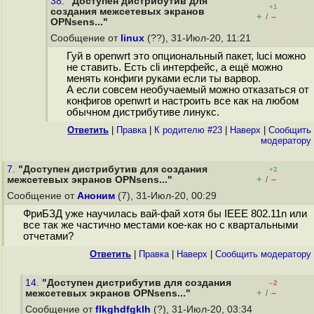
38.
"Доступен дистрибутив для
+1
создания межсетевых экранов
+
–
/
OPNsens..."
Сообщение от
linux
(??), 31-Июл-20, 11:21
Гуй в openwrt это опциональный пакет, luci можно
не ставить. Есть cli интерфейс, а ещё можно
менять конфиги руками если ты варвор.
А если совсем необучаемый можно отказаться от
конфигов openwrt и настроить все как на любом
обычном дистрибутиве линукс.
Ответить
|
Правка
|
К родителю #23
|
Наверх
|
Cообщить
модератору
7.
"Доступен дистрибутив для создания
+2
+
–
межсетевых экранов OPNsens..."
/
Сообщение от
Аноним
(7), 31-Июл-20, 00:29
ФриБЗД уже научилась вай-фай хотя бы IEEE 802.11n или
все так же частично местами кое-как но с квартальными
отчетами?
Ответить
|
Правка
|
Наверх
|
Cообщить модератору
14.
"Доступен дистрибутив для создания
–2
+
–
межсетевых экранов OPNsens..."
/
Сообщение от
flkghdfgklh
(?), 31-Июл-20, 03:34