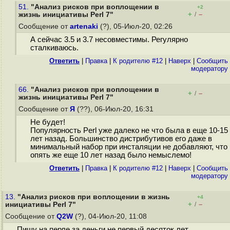
51.
"Анализ рисков при воплощении в
+2
+
–
жизнь инициативы Perl 7"
/
Сообщение от
artenaki
(?), 05-Июл-20, 02:26
А сейчас 3.5 и 3.7 несовместимы. Регулярно
сталкиваюсь.
Ответить
|
Правка
|
К родителю #12
|
Наверх
|
Cообщить
модератору
66.
"Анализ рисков при воплощении в
+
–
/
жизнь инициативы Perl 7"
Сообщение от
Я
(??), 06-Июл-20, 16:31
Не будет!
Популярность Perl уже далеко не что была в еще 10-15
лет назад. Большинство дистрибутивов его даже в
минимальный набор при инсталяции не добавляют, что
опять же еще 10 лет назад было немыслемо!
Ответить
|
Правка
|
К родителю #12
|
Наверх
|
Cообщить
модератору
13.
"Анализ рисков при воплощении в жизнь
+4
+
–
инициативы Perl 7"
/
Сообщение от
Q2W
(?), 04-Июл-20, 11:08
Пишу на перле за деньги не первый десяток лет.