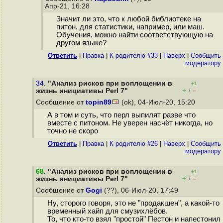
Апр-21, 16:28
Значит ли это, что к любой библиотеке на
питон, для статистики, например, или маш.
Обучения, можно найти соответствующую на
другом языке?
Ответить
|
Правка
|
К родителю #33
|
Наверх
|
Cообщить
модератору
34.
"Анализ рисков при воплощении в
+1
+
–
жизнь инициативы Perl 7"
/
Сообщение от
topin89
(ok), 04-Июл-20, 15:20
А в том и суть, что перл выпилят разве что
вместе с питоном. Не уверен насчёт никогда, но
точно не скоро
Ответить
|
Правка
|
К родителю #26
|
Наверх
|
Cообщить
модератору
68
.
"Анализ рисков при воплощении в
+1
+
–
жизнь инициативы Perl 7"
/
Сообщение от
Gogi
(??), 06-Июл-20, 17:49
Ну, сторого говоря, это не "продакшен", а какой-то
временный хайп для смузихлёбов.
То, что кто-то взял "простой" Пестон и напестонил