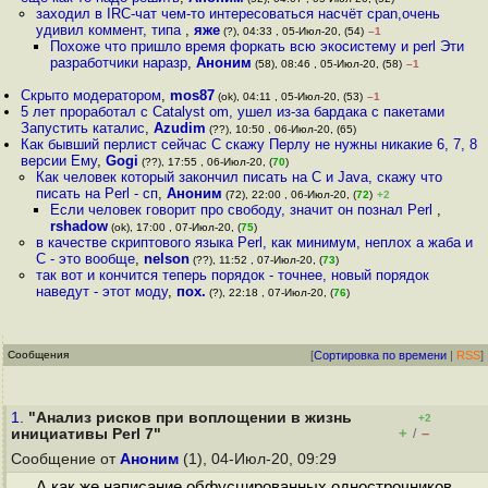
заходил в IRC-чат чем-то интересоваться насчёт cpan,очень
удивил коммент, типа
,
яже
(?), 04:33 , 05-Июл-20, (54)
–1
Похоже что пришло время форкать всю экосистему и perl Эти
разработчики наразр
,
Аноним
(58), 08:46 , 05-Июл-20, (58)
–1
Скрыто модератором
,
mos87
(ok), 04:11 , 05-Июл-20, (53)
–1
5 лет проработал с Catalyst om, ушел из-за бардака с пакетами
Запустить каталис
,
Azudim
(??), 10:50 , 06-Июл-20, (65)
Как бывший перлист сейчас C скажу Перлу не нужны никакие 6, 7, 8
версии Ему
,
Gogi
(??), 17:55 , 06-Июл-20, (
70
)
Как человек который закончил писать на С и Java, скажу что
писать на Perl - сп
,
Аноним
(72), 22:00 , 06-Июл-20, (
72
)
+2
Если человек говорит про свободу, значит он познал Perl
,
rshadow
(ok), 17:00 , 07-Июл-20, (
75
)
в качестве скриптового языка Perl, как минимум, неплох а жаба и
C - это вообще
,
nelson
(??), 11:52 , 07-Июл-20, (
73
)
так вот и кончится теперь порядок - точнее, новый порядок
наведут - этот моду
,
пох.
(?), 22:18 , 07-Июл-20, (
76
)
Сообщения
[
Сортировка по времени
|
RSS
]
1.
"Анализ рисков при воплощении в жизнь
+2
+
–
инициативы Perl 7"
/
Сообщение от
Аноним
(1), 04-Июл-20, 09:29
А как же написание обфусцированных однострочников