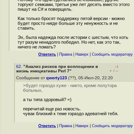
торгуют семками, третьи уже лет десять вместо этого
пишут на C# и поверщель.
Как только бросят поддержку пятой версии - можно
будет просто нигде больше эту ненужность и не
ставить.
Эх, была надежда после истории с шестым, что хоть
тут разум ненадолго победил. Но нет, как это так,
ничего не ломать?
Ответить
|
Правка
|
Наверх
|
Cообщить модератору
62.
"Анализ рисков при воплощении в
–1
+
–
жизнь инициативы Perl 7"
/
Сообщение от
qwerty123
(??), 05-Июл-20, 22:20
>будет гораздо хуже - никто, кроме полутора
больных,
а ты типа здоровый? =)
перечитай еще раз новость.
чувак близкий к теме гораздо адеватней тебя.
Ответить
|
Правка
|
Наверх
|
Cообщить модератору