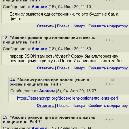
инициативы Perl 7"
/
Сообщение от
Аноним
(15), 04-Июл-20, 11:10
Если сломаются однострочники, то это будет не баг, а
фича.
Ответить
|
Правка
|
Наверх
|
Cообщить модератору
18.
"Анализ рисков при воплощении в жизнь
+
–
/
инициативы Perl 7"
Сообщение от
Аноним
(18), 04-Июл-20, 11:50
парсер JSON там есть/будет? Сразу бы альтернативу
осушающему скрипту на Перле 7 написали - взлетел бы.
Ответить
|
Правка
|
Наверх
|
Cообщить модератору
44.
"Анализ рисков при воплощении в
+3
+
–
жизнь инициативы Perl 7"
/
Сообщение от
Аноним
(8), 04-Июл-20, 18:07
https://letsencrypt.org/docs/client-options/#clients-perl
Ответить
|
Правка
|
Наверх
|
Cообщить модератору
19.
"Анализ рисков при воплощении в жизнь
+
–
/
инициативы Perl 7"
Сообщение от
Аноним
(19), 04-Июл-20, 12:04