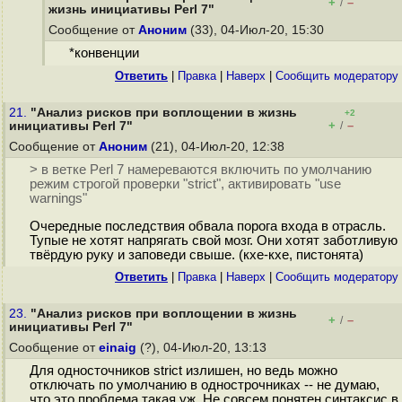
+
–
/
жизнь инициативы Perl 7"
Сообщение от
Аноним
(33), 04-Июл-20, 15:30
*конвенции
Ответить
|
Правка
|
Наверх
|
Cообщить модератору
21.
"Анализ рисков при воплощении в жизнь
+2
+
–
инициативы Perl 7"
/
Сообщение от
Аноним
(21), 04-Июл-20, 12:38
> в ветке Perl 7 намереваются включить по умолчанию
режим строгой проверки "strict", активировать "use
warnings"
Очередные последствия обвала порога входа в отрасль.
Тупые не хотят напрягать свой мозг. Они хотят заботливую
твёрдую руку и заповеди свыше. (кхе-кхе, пистонята)
Ответить
|
Правка
|
Наверх
|
Cообщить модератору
23.
"Анализ рисков при воплощении в жизнь
+
–
/
инициативы Perl 7"
Сообщение от
einaig
(?), 04-Июл-20, 13:13
Для односточников strict излишен, но ведь можно
отключать по умолчанию в однострочниках -- не думаю,
что это проблема такая уж. Не совсем понятен синтаксис в