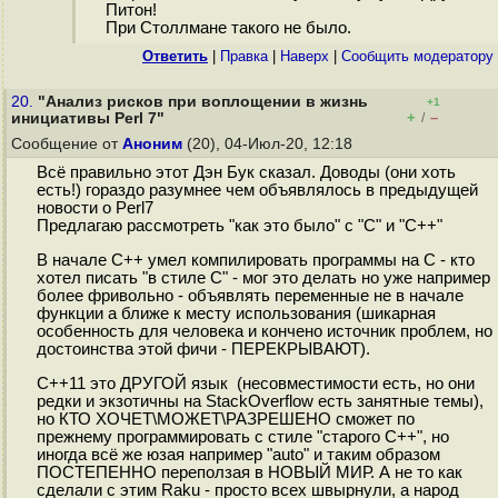
Питон!
При Столлмане такого не было.
Ответить
|
Правка
|
Наверх
|
Cообщить модератору
20.
"Анализ рисков при воплощении в жизнь
+1
+
–
инициативы Perl 7"
/
Сообщение от
Аноним
(20), 04-Июл-20, 12:18
Всё правильно этот Дэн Бук сказал. Доводы (они хоть
есть!) гораздо разумнее чем объявлялось в предыдущей
новости о Perl7
Предлагаю рассмотреть "как это было" с "C" и "C++"
В начале C++ умел компилировать программы на C - кто
хотел писать "в стиле C" - мог это делать но уже например
более фривольно - объявлять переменные не в начале
функции а ближе к месту использования (шикарная
особенность для человека и кончено источник проблем, но
достоинства этой фичи - ПЕРЕКРЫВАЮТ).
C++11 это ДРУГОЙ язык (несовместимости есть, но они
редки и экзотичны на StackOverflow есть занятные темы),
но КТО ХОЧЕТ\МОЖЕТ\РАЗРЕШЕНО сможет по
прежнему программировать с стиле "старого C++", но
иногда всё же юзая например "auto" и таким образом
ПОСТЕПЕННО переползая в НОВЫЙ МИР. А не то как
сделали с этим Raku - просто всех швырнули, а народ