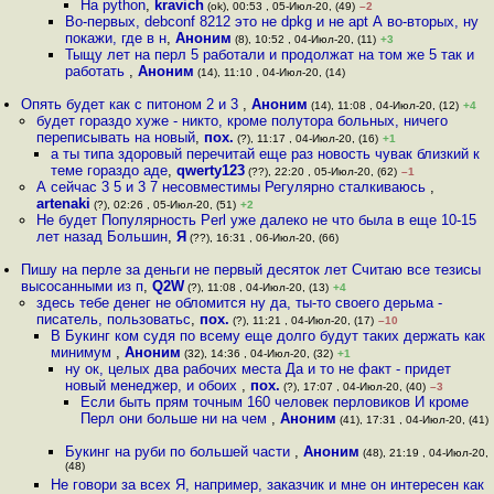
На python
,
kravich
(ok), 00:53 , 05-Июл-20, (49)
–2
Во-первых, debconf 8212 это не dpkg и не apt А во-вторых, ну
покажи, где в н
,
Аноним
(8), 10:52 , 04-Июл-20, (11)
+3
Тыщу лет на перл 5 работали и продолжат на том же 5 так и
работать
,
Аноним
(14), 11:10 , 04-Июл-20, (14)
Опять будет как с питоном 2 и 3
,
Аноним
(14), 11:08 , 04-Июл-20, (12)
+4
будет гораздо хуже - никто, кроме полутора больных, ничего
переписывать на новый
,
пох.
(?), 11:17 , 04-Июл-20, (16)
+1
а ты типа здоровый перечитай еще раз новость чувак близкий к
теме гораздо аде
,
qwerty123
(??), 22:20 , 05-Июл-20, (62)
–1
А сейчас 3 5 и 3 7 несовместимы Регулярно сталкиваюсь
,
artenaki
(?), 02:26 , 05-Июл-20, (51)
+2
Не будет Популярность Perl уже далеко не что была в еще 10-15
лет назад Большин
,
Я
(??), 16:31 , 06-Июл-20, (66)
Пишу на перле за деньги не первый десяток лет Считаю все тезисы
высосанными из п
,
Q2W
(?), 11:08 , 04-Июл-20, (13)
+4
здесь тебе денег не обломится ну да, ты-то своего дерьма -
писатель, пользоватьс
,
пох.
(?), 11:21 , 04-Июл-20, (17)
–10
В Букинг ком судя по всему еще долго будут таких держать как
минимум
,
Аноним
(32), 14:36 , 04-Июл-20, (32)
+1
ну ок, целых два рабочих места Да и то не факт - придет
новый менеджер, и обоих
,
пох.
(?), 17:07 , 04-Июл-20, (40)
–3
Если быть прям точным 160 человек перловиков И кроме
Перл они больше ни на чем
,
Аноним
(41), 17:31 , 04-Июл-20, (41)
Букинг на руби по большей части
,
Аноним
(48), 21:19 , 04-Июл-20,
(48)
Не говори за всех Я, например, заказчик и мне он интересен как