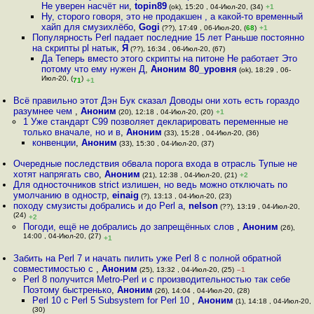
Не уверен насчёт ни
,
topin89
(ok), 15:20 , 04-Июл-20, (34)
+1
Ну, сторого говоря, это не продакшен , а какой-то временный
хайп для смузихлёбо
,
Gogi
(??), 17:49 , 06-Июл-20, (
68
)
+1
Популярность Perl падает последние 15 лет Раньше постоянно
на скрипты pl натык
,
Я
(??), 16:34 , 06-Июл-20, (67)
Да Теперь вместо этого скрипты на питоне Не работает Это
потому что ему нужен Д
,
Аноним 80_уровня
(ok), 18:29 , 06-
Июл-20, (
)
71
+1
Всё правильно этот Дэн Бук сказал Доводы они хоть есть гораздо
разумнее чем
,
Аноним
(20), 12:18 , 04-Июл-20, (20)
+1
1 Уже стандарт C99 позволяет декларировать переменные не
только вначале, но и в
,
Аноним
(33), 15:28 , 04-Июл-20, (36)
конвенции
,
Аноним
(33), 15:30 , 04-Июл-20, (37)
Очередные последствия обвала порога входа в отрасль Тупые не
хотят напрягать сво
,
Аноним
(21), 12:38 , 04-Июл-20, (21)
+2
Для односточников strict излишен, но ведь можно отключать по
умолчанию в одностр
,
einaig
(?), 13:13 , 04-Июл-20, (23)
походу смузисты добрались и до Perl a
,
nelson
(??), 13:19 , 04-Июл-20,
(24)
+2
Погоди, ещё не добрались до запрещённых слов
,
Аноним
(26),
14:00 , 04-Июл-20, (27)
+1
Забить на Perl 7 и начать пилить уже Perl 8 с полной обратной
совместимостью с
,
Аноним
(25), 13:32 , 04-Июл-20, (25)
–1
Perl 8 получится Metro-Perl и с производительностью так себе
Поэтому быстренько
,
Аноним
(26), 14:04 , 04-Июл-20, (28)
Perl 10 с Perl 5 Subsystem for Perl 10
,
Аноним
(1), 14:18 , 04-Июл-20,
(30)