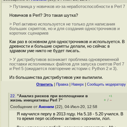
> Путаница у новичков из-за неработоспособности в Perl 7
Новичков в Perl? Это такая шутка?
> Perl активно используется не только для написания
больших скриптов, но и для создания однострочников и
коротких сценариев
Как раз в основном для однострочников и используется. В
древности и большие скрипты делали, но сейчас в
здравом уме никто не будет писать.
> У дистрибутивов возникает проблема одновременной
поставки исполняемых файлов для запуска скиптов Perl 7
и Perl 5 (ожидается повторение истории с Python 2 и 3).
Из большинства дистрибутивов уже выпилили.
Ответить
|
Правка
|
Наверх
|
Cообщить модератору
22.
"Анализ рисков при воплощении в
+1
+
–
жизнь инициативы Perl 7"
/
Сообщение от
Аноним
(22), 04-Июл-20, 12:58
Я научился перлу в 2013 году. На 5.18 - 5.20 учился. В
то время перл особенно активно хоронили, лол.