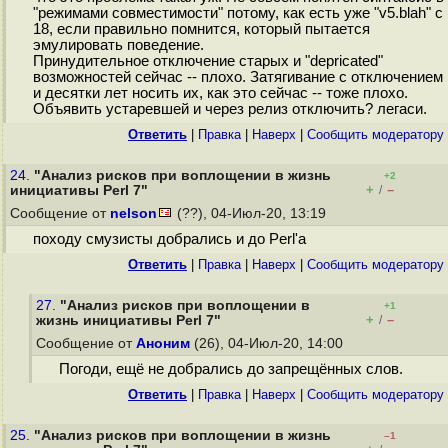
"режимами совместимости" потому, как есть уже "v5.blah" с
18, если правильно помнится, который пытается
эмулировать поведение.
Принудительное отключение старых и "depricated"
возможностей сейчас -- плохо. Затягивание с отключением
и десятки лет носить их, как это сейчас -- тоже плохо.
Объявить устаревшей и через релиз отключить? легаси.
Ответить
|
Правка
|
Наверх
|
Cообщить модератору
24.
"Анализ рисков при воплощении в жизнь
+2
+
–
инициативы Perl 7"
/
Сообщение от
nelson
(??), 04-Июл-20, 13:19
походу смузисты добрались и до Perl'a
Ответить
|
Правка
|
Наверх
|
Cообщить модератору
27.
"Анализ рисков при воплощении в
+1
+
–
жизнь инициативы Perl 7"
/
Сообщение от
Аноним
(26), 04-Июл-20, 14:00
Погоди, ещё не добрались до запрещённых слов.
Ответить
|
Правка
|
Наверх
|
Cообщить модератору
25.
"Анализ рисков при воплощении в жизнь
–1