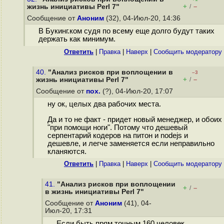
+
–
жизнь инициативы Perl 7"
/
Сообщение от
Аноним
(32), 04-Июл-20, 14:36
В Букинг.ком судя по всему еще долго будут таких
держать как минимум.
Ответить
|
Правка
|
Наверх
|
Cообщить модератору
40.
"Анализ рисков при воплощении в
–3
+
–
жизнь инициативы Perl 7"
/
Сообщение от
пох.
(?), 04-Июл-20, 17:07
ну ок, целых два рабочих места.
Да и то не факт - придет новый менеджер, и обоих
"при помощи ноги". Потому что дешевый
серпентарий кодеров на питон и nodejs и
дешевле, и легче заменяется если неправильно
кланяются.
Ответить
|
Правка
|
Наверх
|
Cообщить модератору
41.
"Анализ рисков при воплощении
+
–
/
в жизнь инициативы Perl 7"
Сообщение от
Аноним
(41), 04-
Июл-20, 17:31
Если быть прям точным 160 человек