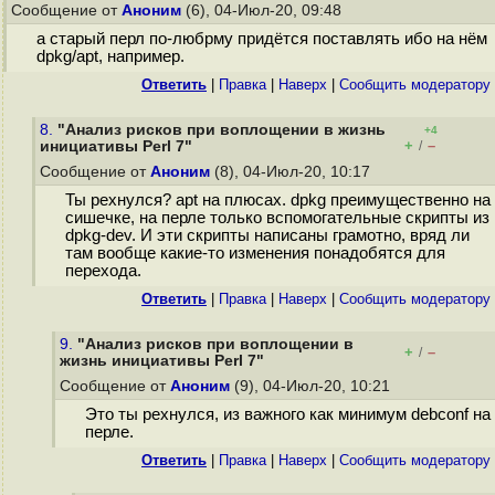
Сообщение от
Аноним
(6), 04-Июл-20, 09:48
а старый перл по-любрму придётся поставлять ибо на нём
dpkg/apt, например.
Ответить
|
Правка
|
Наверх
|
Cообщить модератору
8.
"Анализ рисков при воплощении в жизнь
+4
+
–
инициативы Perl 7"
/
Сообщение от
Аноним
(8), 04-Июл-20, 10:17
Ты рехнулся? apt на плюсах. dpkg преимущественно на
сишечке, на перле только вспомогательные скрипты из
dpkg-dev. И эти скрипты написаны грамотно, вряд ли
там вообще какие-то изменения понадобятся для
перехода.
Ответить
|
Правка
|
Наверх
|
Cообщить модератору
9.
"Анализ рисков при воплощении в
+
–
/
жизнь инициативы Perl 7"
Сообщение от
Аноним
(9), 04-Июл-20, 10:21
Это ты рехнулся, из важного как минимум debconf на
перле.
Ответить
|
Правка
|
Наверх
|
Cообщить модератору