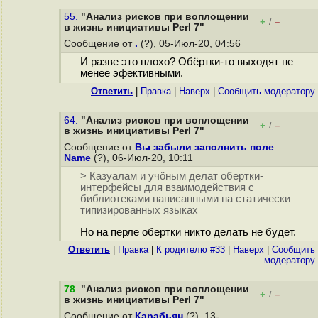
55.
"Анализ рисков при воплощении
+
–
/
в жизнь инициативы Perl 7"
Сообщение от
.
(?), 05-Июл-20, 04:56
И разве это плохо? Обёртки-то выходят не
менее эфективными.
Ответить
|
Правка
|
Наверх
|
Cообщить модератору
64.
"Анализ рисков при воплощении
+
–
/
в жизнь инициативы Perl 7"
Сообщение от
Вы забыли заполнить поле
Name
(?), 06-Июл-20, 10:11
> Казуалам и учöным делат обертки-
интерфейсы для взаимодействия с
библиотеками написанными на статически
типизированных языках
Но на перле обертки никто делать не будет.
Ответить
|
Правка
|
К родителю #33
|
Наверх
|
Cообщить
модератору
78
.
"Анализ рисков при воплощении
+
–
/
в жизнь инициативы Perl 7"
Сообщение от
Карабьян
(?), 13-