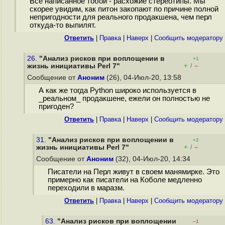
Все написанное тобой - расхожие стереотипы. Мы
скорее увидим, как питон закопают по причине полной
непригодности для реального продакшена, чем перл
откуда-то выпилят.
Ответить
|
Правка
|
Наверх
|
Cообщить модератору
26.
"Анализ рисков при воплощении в
+1
+
–
жизнь инициативы Perl 7"
/
Сообщение от
Аноним
(26), 04-Июл-20, 13:58
А как же тогда Python широко используется в
_реальном_ продакшене, ежели он полностью не
пригоден?
Ответить
|
Правка
|
Наверх
|
Cообщить модератору
31.
"Анализ рисков при воплощении в
+2
+
–
жизнь инициативы Perl 7"
/
Сообщение от
Аноним
(32), 04-Июл-20, 14:34
Писатели на Перл живут в своем манямирке. Это
примерно как писатели на Коболе медленно
переходили в маразм.
Ответить
|
Правка
|
Наверх
|
Cообщить модератору
63.
"Анализ рисков при воплощении
–1