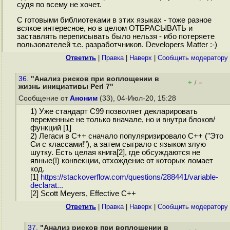
судя по всему не хочет.
С готовыми библиотеками в этих языках - тоже разное
всякое интересное, но в целом ОТБРАСЫВАТЬ и
заставлять переписывать было нельзя - ибо потеряете
пользователей т.е. разработчников. Developers Matter :-)
Ответить
|
Правка
|
Наверх
|
Cообщить модератору
36.
"Анализ рисков при воплощении в
+
–
/
жизнь инициативы Perl 7"
Сообщение от
Аноним
(33), 04-Июл-20, 15:28
1) Уже стандарт C99 позволяет декларировать
переменные не только вначале, но и внутри блоков/
функций [1]
2) Легаси в C++ сначало популяризировало С++ ("Это
Си с классами!"), а затем сыграло с языком злую
шутку. Есть целая книга[2], где обсуждаются не
явные(!) конвекции, отхождение от которых ломает
код.
[1]
https://stackoverflow.com/questions/288441/variable-
declarat...
[2] Scott Meyers, Effective C++
Ответить
|
Правка
|
Наверх
|
Cообщить модератору
37.
"Анализ рисков при воплощении в