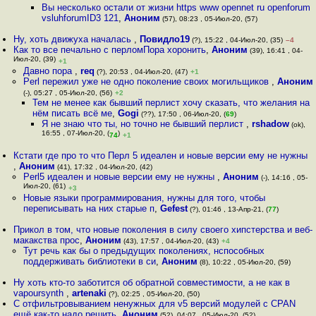
Вы несколько остали от жизни https www opennet ru openforum
vsluhforumID3 121
,
Аноним
(57), 08:23 , 05-Июл-20, (57)
Ну, хоть движуха началась
,
Повидло19
(?), 15:22 , 04-Июл-20, (35)
–4
Как то все печально с перломПора хоронить
,
Аноним
(39), 16:41 , 04-
Июл-20, (39)
+1
Давно пора
,
req
(?), 20:53 , 04-Июл-20, (47)
+1
Perl пережил уже не одно поколение своих могильщиков
,
Аноним
(-), 05:27 , 05-Июл-20, (56)
+2
Тем не менее как бывший перлист хочу сказать, что желания на
нём писать всё ме
,
Gogi
(??), 17:50 , 06-Июл-20, (
69
)
Я не знаю что ты, но точно не бывший перлист
,
rshadow
(ok),
16:55 , 07-Июл-20, (
)
74
+1
Кстати где про то что Перл 5 идеален и новые версии ему не нужны
,
Аноним
(41), 17:32 , 04-Июл-20, (42)
Perl5 идеален и новые версии ему не нужны
,
Аноним
(-), 14:16 , 05-
Июл-20, (61)
+3
Новые языки программирования, нужны для того, чтобы
переписывать на них старые п
,
Gefest
(?), 01:46 , 13-Апр-21, (
77
)
Прикол в том, что новые поколения в силу своего хипстерства и веб-
макакства прос
,
Аноним
(43), 17:57 , 04-Июл-20, (43)
+4
Тут речь как бы о предыдущих поколениях, нспособных
поддерживать библиотеки в си
,
Аноним
(8), 10:22 , 05-Июл-20, (59)
Ну хоть кто-то заботится об обратной совместимости, а не как в
vapoursynth
,
artenaki
(?), 02:25 , 05-Июл-20, (50)
С отфильтровыванием ненужных для v5 версий модулей с CPAN
ещё как-то надо решить
,
Аноним
(52), 04:07 , 05-Июл-20, (52)