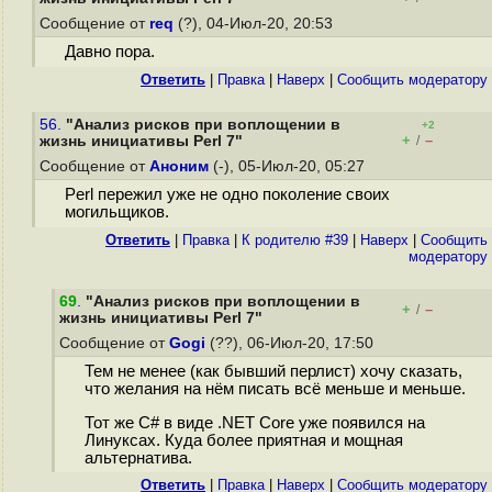
Сообщение от
req
(?), 04-Июл-20, 20:53
Давно пора.
Ответить
|
Правка
|
Наверх
|
Cообщить модератору
56.
"Анализ рисков при воплощении в
+2
+
–
жизнь инициативы Perl 7"
/
Сообщение от
Аноним
(-), 05-Июл-20, 05:27
Perl пережил уже не одно поколение своих
могильщиков.
Ответить
|
Правка
|
К родителю #39
|
Наверх
|
Cообщить
модератору
69
.
"Анализ рисков при воплощении в
+
–
/
жизнь инициативы Perl 7"
Сообщение от
Gogi
(??), 06-Июл-20, 17:50
Тем не менее (как бывший перлист) хочу сказать,
что желания на нём писать всё меньше и меньше.
Тот же C# в виде .NET Core уже появился на
Линуксах. Куда более приятная и мощная
альтернатива.
Ответить
|
Правка
|
Наверх
|
Cообщить модератору