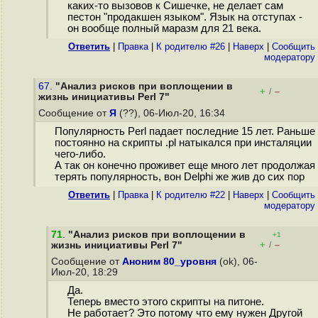
каких-то вызовов к Сишечке, не делает сам
пестон "продакшен языком". Язык на отступах -
он вообще полный маразм для 21 века.
Ответить
|
Правка
|
К родителю #26
|
Наверх
|
Cообщить
модератору
67.
"Анализ рисков при воплощении в
+
–
/
жизнь инициативы Perl 7"
Сообщение от
Я
(??), 06-Июл-20, 16:34
Популярность Perl падает последние 15 лет. Раньше
постоянно на скрипты .pl натыкался при инсталяции
чего-либо.
А так он конечно проживет еще много лет продолжая
терять популярность, вон Delphi же жив до сих пор
Ответить
|
Правка
|
К родителю #22
|
Наверх
|
Cообщить
модератору
71
.
"Анализ рисков при воплощении в
+1
+
–
жизнь инициативы Perl 7"
/
Сообщение от
Аноним 80_уровня
(ok), 06-
Июл-20, 18:29
Да.
Теперь вместо этого скрипты на питоне.
Не работает? Это потому что ему нужен Другой