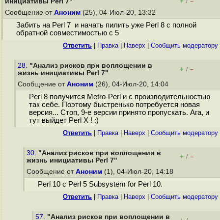
+
–
инициативы Perl 7"
/
Сообщение от
Аноним
(25), 04-Июл-20, 13:32
Забить на Perl 7 и начать пилить уже Perl 8 с полной
обратной совместимостью с 5
Ответить
|
Правка
|
Наверх
|
Cообщить модератору
28.
"Анализ рисков при воплощении в
+
–
/
жизнь инициативы Perl 7"
Сообщение от
Аноним
(26), 04-Июл-20, 14:04
Perl 8 получится Metro-Perl и с производительностью
так себе. Поэтому быстренько потребуется новая
версия... Стоп, 9-е версии принято пропускать. Ага, и
тут выйдет Perl X ! :)
Ответить
|
Правка
|
Наверх
|
Cообщить модератору
30.
"Анализ рисков при воплощении в
+
–
/
жизнь инициативы Perl 7"
Сообщение от
Аноним
(1), 04-Июл-20, 14:18
Perl 10 с Perl 5 Subsystem for Perl 10.
Ответить
|
Правка
|
Наверх
|
Cообщить модератору
57.
"Анализ рисков при воплощении в