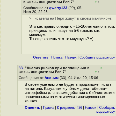
+
–
в жизнь инициативы Perl 7"
/
Сообщение от
qwerty123
(??), 05-
Июл-20, 22:23
>Писатели на Перл живут в своем манямирке.
Это как правило люди с ~15-20-летним опытом,
принципалы, и пишут на 5-6 языках как
минимум.
Ты еще хочешь что-то мяукнуть? =)
Ответить
|
Правка
|
Наверх
|
Cообщить модератору
33.
"Анализ рисков при воплощении в
+1
+
–
жизнь инициативы Perl 7"
/
Сообщение от
Аноним
(33), 04-Июл-20, 15:06
В своем уме никто не будет в продакшне писать
на питоне. Казуалам и учöным делат обертки-
интерфейсы для взаимодействия с библиотеками
написанными на статически типизированных
языках.
Ответить
|
Правка
|
К родителю #26
|
Наверх
|
Cообщить
модератору