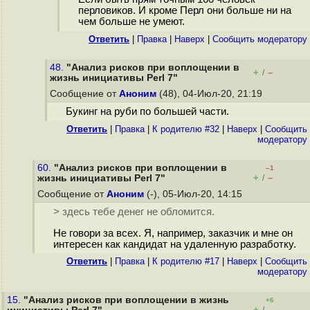
перловиков. И кроме Перл они больше ни на
чем больше не умеют.
Ответить
|
Правка
|
Наверх
|
Cообщить модератору
48.
"Анализ рисков при воплощении в
+
–
/
жизнь инициативы Perl 7"
Сообщение от
Аноним
(48), 04-Июл-20, 21:19
Букинг на руби по большей части.
Ответить
|
Правка
|
К родителю #32
|
Наверх
|
Cообщить
модератору
60.
"Анализ рисков при воплощении в
–1
+
–
жизнь инициативы Perl 7"
/
Сообщение от
Аноним
(-), 05-Июл-20, 14:15
> здесь тебе денег не обломится.
Не говори за всех. Я, например, заказчик и мне он
интересен как кандидат на удаленную разработку.
Ответить
|
Правка
|
К родителю #17
|
Наверх
|
Cообщить
модератору
15.
"Анализ рисков при воплощении в жизнь
+6
+
–