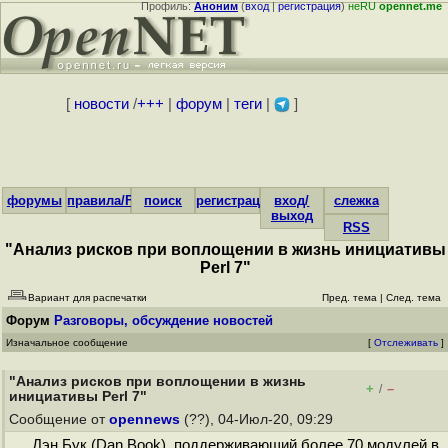
Профиль:
Аноним
(
вход
|
регистрация
)
неRU
opennet.me
[
новости
/
+++
|
форум
|
теги
|
]
форумы
правила/FAQ
поиск
регистрация
вход/
слежка
выход
RSS
"Анализ рисков при воплощении в жизнь инициативы
Perl 7"
Вариант для распечатки
Пред. тема
|
След. тема
Форум
Разговоры, обсуждение новостей
Изначальное сообщение
[
Отслеживать
]
"Анализ рисков при воплощении в жизнь
+
–
/
инициативы Perl 7"
Сообщение от
opennews
(??), 04-Июл-20, 09:29
Дэн Бук (Dan Book), поддерживающий более 70 модулей в