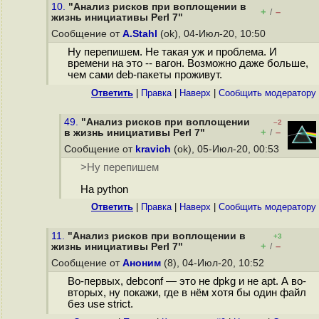
10.
"Анализ рисков при воплощении в
+
–
/
жизнь инициативы Perl 7"
Сообщение от
A.Stahl
(ok), 04-Июл-20, 10:50
Ну перепишем. Не такая уж и проблема. И
времени на это -- вагон. Возможно даже больше,
чем сами deb-пакеты проживут.
Ответить
|
Правка
|
Наверх
|
Cообщить модератору
49.
"Анализ рисков при воплощении
–2
+
–
в жизнь инициативы Perl 7"
/
Сообщение от
kravich
(ok), 05-Июл-20, 00:53
>Ну перепишем
На python
Ответить
|
Правка
|
Наверх
|
Cообщить модератору
11.
"Анализ рисков при воплощении в
+3
+
–
жизнь инициативы Perl 7"
/
Сообщение от
Аноним
(8), 04-Июл-20, 10:52
Во-первых, debconf — это не dpkg и не apt. А во-
вторых, ну покажи, где в нём хотя бы один файл
без use strict.