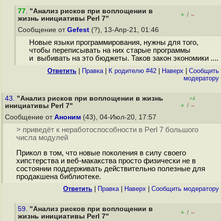
77
.
"Анализ рисков при воплощении в
+
–
/
жизнь инициативы Perl 7"
Сообщение от
Gefest
(?), 13-Апр-21, 01:46
Новые языки программирования, нужны для того,
чтобы переписывать на них старые программы
и выбивать на это бюджеты. Таков закон экономики ....
Ответить
|
Правка
|
К родителю #42
|
Наверх
|
Cообщить
модератору
43.
"Анализ рисков при воплощении в жизнь
+4
+
–
инициативы Perl 7"
/
Сообщение от
Аноним
(43), 04-Июл-20, 17:57
> приведёт к неработоспособности в Perl 7 большого
числа модулей
Прикол в том, что новые поколения в силу своего
хипстерства и веб-макакства просто физически не в
состоянии поддерживать действительно полезные для
продакшена библиотеке.
Ответить
|
Правка
|
Наверх
|
Cообщить модератору
59.
"Анализ рисков при воплощении в
+
–
/
жизнь инициативы Perl 7"