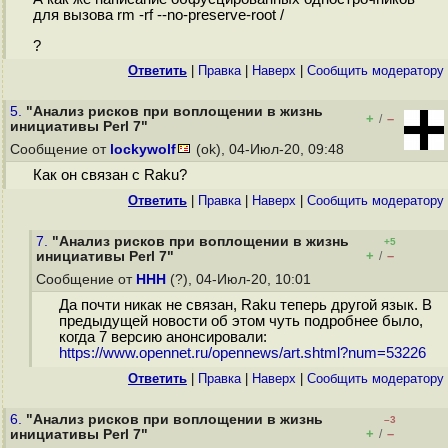
для вызова rm -rf --no-preserve-root /
?
Ответить
|
Правка
|
Наверх
|
Cообщить модератору
5.
"Анализ рисков при воплощении в жизнь
+
–
/
инициативы Perl 7"
Сообщение от
lockywolf
(ok), 04-Июл-20, 09:48
Как он связан с Raku?
Ответить
|
Правка
|
Наверх
|
Cообщить модератору
7.
"Анализ рисков при воплощении в жизнь
+5
+
–
инициативы Perl 7"
/
Сообщение от
ННН
(?), 04-Июл-20, 10:01
Да почти никак не связан, Raku теперь другой язык. В
предыдущей новости об этом чуть подробнее было,
когда 7 версию анонсировали:
https://www.opennet.ru/opennews/art.shtml?num=53226
Ответить
|
Правка
|
Наверх
|
Cообщить модератору
6.
"Анализ рисков при воплощении в жизнь
–3
+
–
инициативы Perl 7"
/