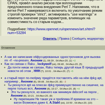
CPAN, провёл анализ рисков при воплощении
предложенного плана внедрения Perl 7. Напомним, что в
ветке Perl 7 намереваются включить по умолчанию режим
строгой проверки "strict", активировать "use warnings" и
изменить значение ряда параметров, влияющих на
совместимость со старым кодом...
Подробнее:
https://www.opennet.ru/opennews/art.shtml?
num=53284
Ответить
|
Правка
|
Cообщить модератору
Оглавление
А как же написание обфусцированных однострочников для вызова
rm -rf --no-preserv
,
Аноним
(1), 09:29 , 04-Июл-20, (1)
+2
Как он связан с Raku
,
lockywolf
(ok), 09:48 , 04-Июл-20, (5)
Да почти никак не связан, Raku теперь другой язык В предыдущей
новости об этом
,
ННН
(?), 10:01 , 04-Июл-20, (7)
+5
а старый перл по-любрму придётся поставлять ибо на нём dpkg apt,
например
,
Аноним
(6), 09:48 , 04-Июл-20, (6)
–3
Ты рехнулся apt на плюсах dpkg преимущественно на сишечке, на
перле только всп
,
Аноним
(8), 10:17 , 04-Июл-20, (8)
+4
Это ты рехнулся, из важного как минимум debconf на перле
,
Аноним
(9), 10:21 , 04-Июл-20, (9)
Ну перепишем Не такая уж и проблема И времени на это --
вагон Возможно даже б
,
A.Stahl
(ok), 10:50 , 04-Июл-20, (10)