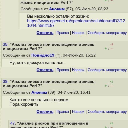
+
–
/
жизнь инициативы Perl 7"
Сообщение от
Аноним
(57), 05-Июл-20, 08:23
Вы несколько остали от жизни:
https://www.opennet.ru/openforum/vsluhforumID3/12
1044.html#187
Ответить
|
Правка
|
Наверх
|
Cообщить модератору
35.
"Анализ рисков при воплощении в жизнь
–4
+
–
инициативы Perl 7"
/
Сообщение от
Повидло19
(?), 04-Июл-20, 15:22
Ну, хоть движуха началась.
Ответить
|
Правка
|
Наверх
|
Cообщить модератору
39.
"Анализ рисков при воплощении в жизнь
+1
+
–
инициативы Perl 7"
/
Сообщение от
Аноним
(39), 04-Июл-20, 16:41
Как то все печально с перлом
Пора хоронить
Ответить
|
Правка
|
Наверх
|
Cообщить модератору
47.
"Анализ рисков при воплощении в
+1
+
–
жизнь инициативы Perl 7"
/