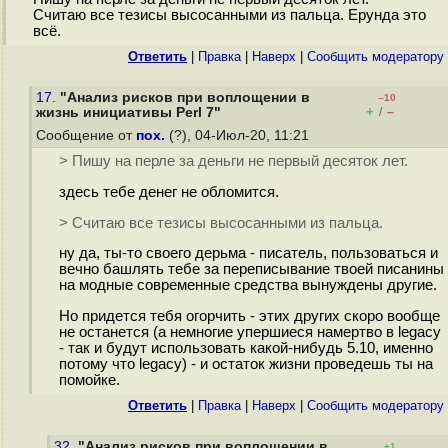
Считаю все тезисы высосанными из пальца. Ерунда это
всё.
Ответить
|
Правка
|
Наверх
|
Cообщить модератору
17.
"Анализ рисков при воплощении в
–10
+
–
жизнь инициативы Perl 7"
/
Сообщение от
пох.
(?), 04-Июл-20, 11:21
> Пишу на перле за деньги не первый десяток лет.
здесь тебе денег не обломится.
> Считаю все тезисы высосанными из пальца.
ну да, ты-то своего дерьма - писатель, пользоваться и
вечно башлять тебе за переписывание твоей писанины
на модные современные средства вынуждены другие.
Но придется тебя огорчить - этих других скоро вообще
не останется (а немногие упершиеся намертво в legacy
- так и будут использовать какой-нибудь 5.10, именно
потому что legacy) - и остаток жизни проведешь ты на
помойке.
Ответить
|
Правка
|
Наверх
|
Cообщить модератору
32.
"Анализ рисков при воплощении в
+1