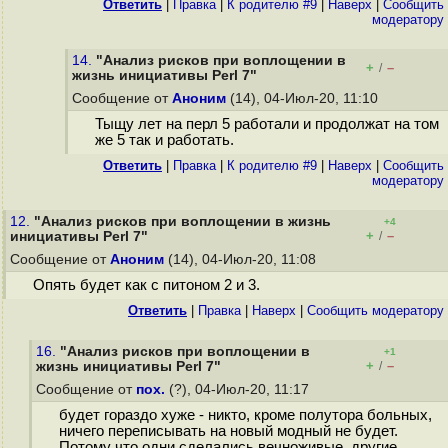
Ответить
|
Правка
|
К родителю #9
|
Наверх
|
Cообщить
модератору
14.
"Анализ рисков при воплощении в
+
–
/
жизнь инициативы Perl 7"
Сообщение от
Аноним
(14), 04-Июл-20, 11:10
Тыщу лет на перл 5 работали и продолжат на том
же 5 так и работать.
Ответить
|
Правка
|
К родителю #9
|
Наверх
|
Cообщить
модератору
12.
"Анализ рисков при воплощении в жизнь
+4
+
–
инициативы Perl 7"
/
Сообщение от
Аноним
(14), 04-Июл-20, 11:08
Опять будет как с питоном 2 и 3.
Ответить
|
Правка
|
Наверх
|
Cообщить модератору
16.
"Анализ рисков при воплощении в
+1
+
–
жизнь инициативы Perl 7"
/
Сообщение от
пох.
(?), 04-Июл-20, 11:17
будет гораздо хуже - никто, кроме полутора больных,
ничего переписывать на новый модный не будет.
Потому что одни сделались вечноживые, другие