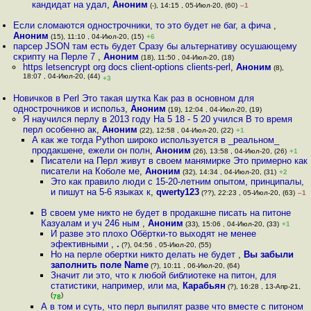
кандидат на удал
,
Аноним
(-), 14:15 , 05-Июл-20, (60)
–1
Если сломаются однострочники, то это будет не баг, а фича
,
Аноним
(15), 11:10 , 04-Июл-20, (15)
+6
парсер JSON там есть будет Сразу бы альтернативу осушающему
скрипту на Перле 7
,
Аноним
(18), 11:50 , 04-Июл-20, (18)
https letsencrypt org docs client-options clients-perl
,
Аноним
(8),
18:07 , 04-Июл-20, (44)
+3
Новичков в Perl Это такая шутка Как раз в основном для
однострочников и использ
,
Аноним
(19), 12:04 , 04-Июл-20, (19)
Я научился перлу в 2013 году На 5 18 - 5 20 учился В то время
перл особенно ак
,
Аноним
(22), 12:58 , 04-Июл-20, (22)
+1
А как же тогда Python широко используется в _реальном_
продакшене, ежели он полн
,
Аноним
(26), 13:58 , 04-Июл-20, (26)
+1
Писатели на Перл живут в своем манямирке Это примерно как
писатели на Коболе ме
,
Аноним
(32), 14:34 , 04-Июл-20, (31)
+2
Это как правило люди с 15-20-летним опытом, принципалы,
и пишут на 5-6 языках к
,
qwerty123
(??), 22:23 , 05-Июл-20, (63)
–1
В своем уме никто не будет в продакшне писать на питоне
Казуалам и уч 246 ным
,
Аноним
(33), 15:06 , 04-Июл-20, (33)
+1
И разве это плохо Обёртки-то выходят не менее
эфективными
,
.
(?), 04:56 , 05-Июл-20, (55)
Но на перле обертки никто делать не будет
,
Вы забыли
заполнить поле Name
(?), 10:11 , 06-Июл-20, (64)
Значит ли это, что к любой библиотеке на питон, для
статистики, например, или ма
,
Карабьян
(?), 16:28 , 13-Апр-21,
(
)
78
А в том и суть, что перл выпилят разве что вместе с питоном