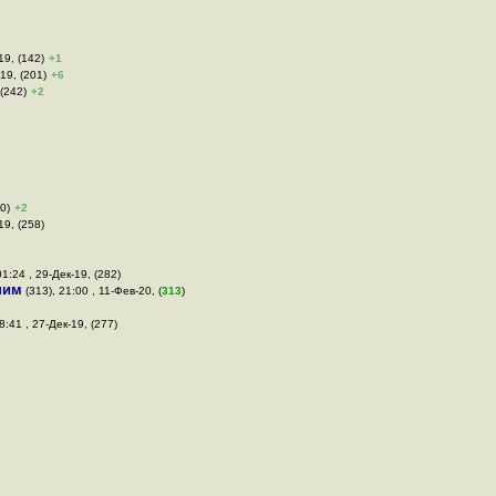
19, (142)
+1
-19, (201)
+6
 (242)
+2
0)
+2
19, (258)
01:24 , 29-Дек-19, (282)
ним
(313), 21:00 , 11-Фев-20, (
313
)
8:41 , 27-Дек-19, (277)