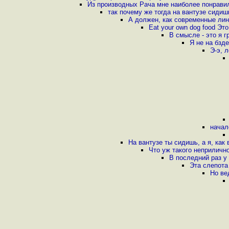
Из производных Рача мне наиболее понравил
так почему же тогда на вантузе сиди
А должен, как современные лин
Eat your own dog food Эт
В смысле - это я г
Я не на бзде
Э-э, 
начал
На вантузе ты сидишь, а я, ка
Что уж такого неприличн
В последний раз у
Эта слепота
Но ве