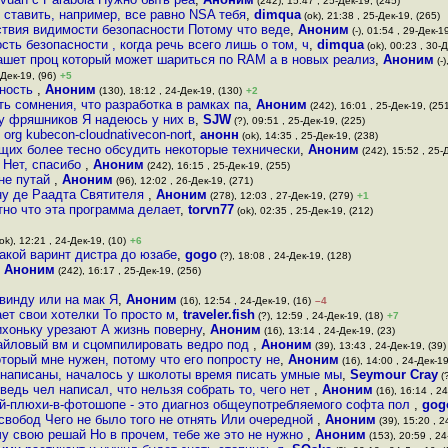
(242), 15:47 , 25-Дек-19, (245)
 ставить, например, все равно NSA тебя
,
dimqua
(ok), 21:38 , 25-Дек-19, (265)
ствия видимости безопасности Потому что веде
,
Аноним
(-), 01:54 , 29-Дек-1
сть безопасности , когда речь всего лишь о том, ч
,
dimqua
(ok), 00:23 , 30-Д
пашет проц который может шариться по RAM а в новых реализ
,
Аноним
(-)
-Дек-19, (96)
+5
сность
,
Аноним
(130), 18:12 , 24-Дек-19, (130)
+2
ь сомнения, что разработка в рамках па
,
Аноним
(242), 16:01 , 25-Дек-19, (25
ь у фряшников Я надеюсь у них в
,
SJW
(?), 09:51 , 25-Дек-19, (225)
 org kubecon-cloudnativecon-nort
,
анонн
(ok), 14:35 , 25-Дек-19, (238)
щих более тесно обсудить некоторые технически
,
Аноним
(242), 15:52 , 25-
 Нет, спасибо
,
Аноним
(242), 16:15 , 25-Дек-19, (255)
 не путай
,
Аноним
(96), 12:02 , 26-Дек-19, (271)
ну де Раадта Святителя
,
Аноним
(278), 12:03 , 27-Дек-19, (279)
+1
но что эта программа делает
,
torvn77
(ok), 02:35 , 25-Дек-19, (212)
ok), 12:21 , 24-Дек-19, (10)
+6
акой варинт дистра до юзабе
,
gogo
(?), 18:08 , 24-Дек-19, (128)
,
Аноним
(242), 16:17 , 25-Дек-19, (256)
винду или на мак Я
,
Аноним
(16), 12:54 , 24-Дек-19, (16)
–4
ет свои хотелки То просто м
,
traveler.fish
(?), 12:59 , 24-Дек-19, (18)
+7
ихоньку урезают А жизнь поверну
,
Аноним
(16), 13:14 , 24-Дек-19, (23)
тайловый вм и сцомпилировать ведро под
,
Аноним
(39), 13:43 , 24-Дек-19, (39)
оторый мне нужен, потому что его попросту не
,
Аноним
(16), 14:00 , 24-Дек-19
 написаны, началось у школоты время писать умные мы
,
Seymour Cray
(?
ведь чел написал, что нельзя собрать то, чего нет
,
Аноним
(16), 16:14 , 24
ой-плюхи-в-фотошопе - это диагноз общеупотребляемого софта пол
,
gog
свобод Чего не было того не отнять Или очередной
,
Аноним
(39), 15:20 , 2
чу свою решай Но в прочем, тебе же это не нужно
,
Аноним
(153), 20:59 , 24