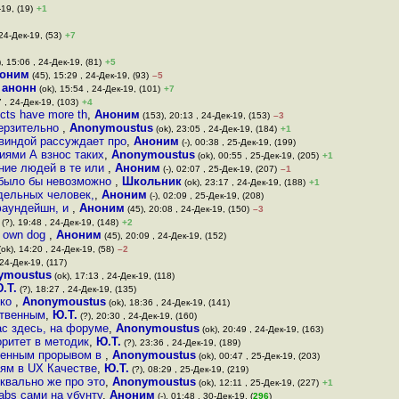
-19, (19)
+1
 24-Дек-19, (53)
+7
, 15:06 , 24-Дек-19, (81)
+5
оним
(45), 15:29 , 24-Дек-19, (93)
–5
,
анонн
(ok), 15:54 , 24-Дек-19, (101)
+7
 , 24-Дек-19, (103)
+4
cts have more th
,
Аноним
(153), 20:13 , 24-Дек-19, (153)
–3
мерзительно
,
Anonymoustus
(ok), 23:05 , 24-Дек-19, (184)
+1
виндой рассуждает про
,
Аноним
(-), 00:38 , 25-Дек-19, (199)
иями А взнос таких
,
Anonymoustus
(ok), 00:55 , 25-Дек-19, (205)
+1
ние людей в те или
,
Аноним
(-), 02:07 , 25-Дек-19, (207)
–1
 было бы невозможно
,
Школьник
(ok), 23:17 , 24-Дек-19, (188)
+1
 дельных человек,
,
Аноним
(-), 02:09 , 25-Дек-19, (208)
-фаундейшн, и
,
Аноним
(45), 20:08 , 24-Дек-19, (150)
–3
(?), 19:48 , 24-Дек-19, (148)
+2
r own dog
,
Аноним
(45), 20:09 , 24-Дек-19, (152)
ok), 14:20 , 24-Дек-19, (58)
–2
 24-Дек-19, (117)
ymoustus
(ok), 17:13 , 24-Дек-19, (118)
.Т.
(?), 18:27 , 24-Дек-19, (135)
око
,
Anonymoustus
(ok), 18:36 , 24-Дек-19, (141)
ственным
,
Ю.Т.
(?), 20:30 , 24-Дек-19, (160)
ас здесь, на форуме
,
Anonymoustus
(ok), 20:49 , 24-Дек-19, (163)
оритет в методик
,
Ю.Т.
(?), 23:36 , 24-Дек-19, (189)
твенным прорывом в
,
Anonymoustus
(ok), 00:47 , 25-Дек-19, (203)
иям в UX Качестве
,
Ю.Т.
(?), 08:29 , 25-Дек-19, (219)
квально же про это
,
Anonymoustus
(ok), 12:11 , 25-Дек-19, (227)
+1
abs сами на убунту
,
Аноним
(-), 01:48 , 30-Дек-19, (
296
)