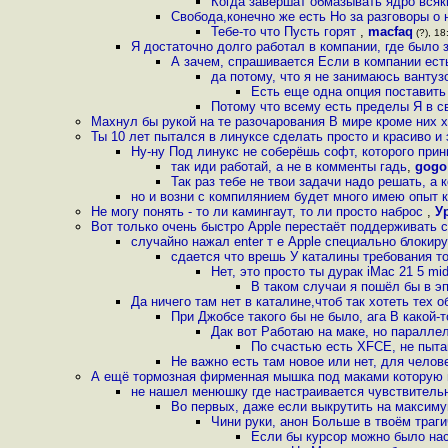
Когда завершат обмазывать ядро всяк
Свобода,конечно же есть Но за разговоры о 
Тебе-то что Пусть горят
,
macfaq
(?), 18
Я достаточно долго работал в компании, где было
А зачем, спрашивается Если в компании есть
да потому, что я не занимаюсь ванту
Есть еще одна опция поставить
Потому что всему есть пределы Я в с
Махнул бы рукой на те разочарования В мире кроме них
Ты 10 лет пытался в линуксе сделать просто и красиво и
Ну-ну Под линукс не соберёшь софт, которого при
так иди работай, а не в комменты гадь
,
gogo
Так раз тебе не твои задачи надо решать, а
но и возни с компилянием будет много имею опыт 
Не могу понять - то ли камингаут, то ли просто наброс
,
У
Вот только очень быстро Apple перестаёт поддерживать
случайно нажал enter т е Apple специально блокир
сдается что врешь У каталины требования т
Нет, это просто ты дурак iMac 21 5 mi
В таком случаи я пошёл бы в эп
Да ничего там нет в каталине,чтоб так хотеть тех 
При Джобсе такого бы не было, ага В какой
Дак вот Работаю на маке, но паралле
По счастью есть XFCE, не пыт
Не важно есть там новое или нет, для челов
А ещё тормозная фирменная мышка под маками которую н
не нашел менюшку где настраивается чувствитель
Во первых, даже если выкрутить на максиму
Чини руки, анон Больше в твоём траг
Если бы курсор можно было нас