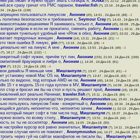
ими растикаит и нужнл будет знать стопицоь я
,
SOska
(?), 22:12 , 24-Дек-19, (
ней,все сразу гричат что РМС паранои
,
traveler.fish
(?), 15:16 , 24-Дек-19, (86)
:34 , 24-Дек-19, (139)
 запрещено пользоваться линуксом
,
Аноним
(45), 14:01 , 24-Дек-19, (48)
–3
 политика безопасности и требования к
,
Seymour Cray
(?), 14:43 , 24-Дек-19,
зомакосятными решениями Я занимаюсь только л
,
Аноним
(45), 08:08 , 25-Де
 вопрос ребром и если не прокатило, сменить работу
,
Аноним
(-), 02:11 , 2
вое время тунельнул удобный мне чЯтик в обхо
,
Аноним
(287), 02:02 , 29-Де
 хватает порядочных женщин
,
Аноним
(14), 13:11 , 24-Дек-19, (21)
+4
 это твоя ошибка В линукс
,
pin
(??), 13:18 , 24-Дек-19, (26)
–4
нципиально нет на линукс А мне
,
Аноним
(16), 13:53 , 24-Дек-19, (46)
–3
(?), 18:17 , 24-Дек-19, (132)
+1
 конкретный софт нужен, причём тут лин
,
Аноним
(153), 21:03 , 24-Дек-19, (169)
компиляний браузеров и либре о
,
Аноним
(-), 14:26 , 24-Дек-19, (61)
рри
(?), 13:21 , 24-Дек-19, (30)
–4
 свои девайсы Я меньше чем
,
Мишганпуля
(?), 13:47 , 24-Дек-19, (41)
–4
ует установку новой Mac OS на
,
Мишганпуля
(?), 13:47 , 24-Дек-19, (42)
–7
олько по видюхе, под которые AMD не пи
,
Аноним
(49), 14:04 , 24-Дек-19, (49)
ddle 15 т е модель 15-го года куплен в MV
,
Мишганпуля
(?), 14:09 , 24-Дек-19,
пл стор и бросил им бы на стол и пусть решают проб
,
Аноним
(16), 16:29 ,
обновлений,вот реально Начиная
,
traveler.fish
(?), 15:11 , 24-Дек-19, (84)
+1
-то момент эпловское руководство решило
,
Anonymoustus
(ok), 15:43 , 24-Дек
льно пользуюсь линуксом Гном - конкретный о
,
Аноним
(16), 16:34 , 24-Дек-19
ающийся делать непонятно что, непонятно зачем
,
Аноним
(-), 02:13 , 29-Дек
ека который пишет софт в том числе под
,
Мишганпуля
(?), 16:37 , 24-Дек-19, 
ужно возить по всему столу,
,
Мишганпуля
(?), 13:51 , 24-Дек-19, (44)
–7
ность эх ты не оссилятор
,
Аноним
(49), 14:05 , 24-Дек-19, (50)
м настройки курсор всё равно значительн
,
Мишганпуля
(?), 14:11 , 24-Дек-19
ическом случае ничто не поможет
,
Anonymoustus
(ok), 14:27 , 24-Дек-19, (63)
троить через гуй на сайтах макофилов не писали бы,
,
Мишганпуля
(?), 