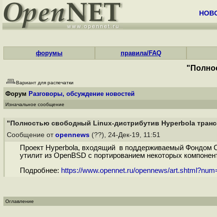
НОВ
форумы
правила/FAQ
"Полнос
Вариант для распечатки
Форум
Разговоры, обсуждение новостей
Изначальное сообщение
"Полностью свободный Linux-дистрибутив Hyperbola транс
Сообщение от
opennews
(??), 24-Дек-19, 11:51
Проект Hyperbola, входящий в поддерживаемый Фондом С
утилит из OpenBSD с портированием некоторых компонент
Подробнее:
https://www.opennet.ru/opennews/art.shtml?nu
Оглавление