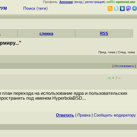
Профиль:
Аноним
(
вход
|
регистрация
)
неRU
opennet.me
РУМ
Поиск
(
теги
)
д
слежка
RSS
миру..."
Пред. тема
|
След. тема
[
Отслеживать
]
+
–
/
+1
план перехода на использование ядра и пользовательских
ространять под именем HyperbolaBSD...
Ответить
|
Правка
|
Cообщить модератору