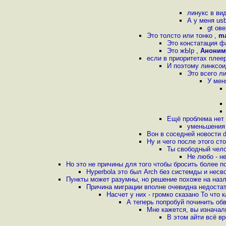
линукс в ви
А у меня us
gt ов
Это толсто или тонко
,
ma
Это констатация 
Это жЫр
,
Аноним
если в приоритетах плеер
И поэтому линксои
Это всего л
У мен
Ещё проблема нет п
уменьшения
Вон в соседней новости d
Ну и чего после этого ст
Ты свободный чело
Не любо - н
Но это не причины для того чтобы бросить более п
Hyperbola это был Arch без системды и нес
Пункты может разумны, но решение похоже на наз
Причина миграции вполне очевидна недоста
Насчет у них - громко сказано То что 
А теперь попробуй починить о
Мне кажется, вы изначал
В этом айти всё в