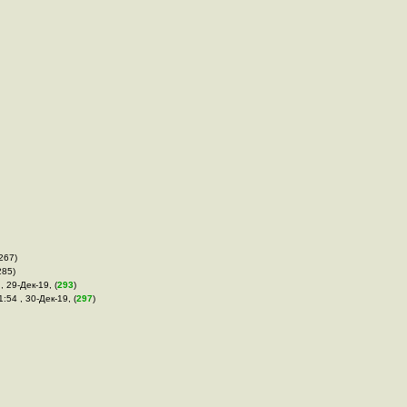
(267)
285)
, 29-Дек-19, (
293
)
01:54 , 30-Дек-19, (
297
)