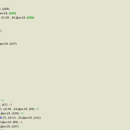
9, (286)
ек-19, (
295
)
, 01:59 , 30-Дек-19, (
298
)
1)
Дек-19, (247)
+1
, (47)
–3
), 14:39 , 24-Дек-19, (69)
+3
-Дек-19, (106)
+1
o
(?), 18:13 , 24-Дек-19, (131)
4-Дек-19, (88)
–1
-Дек-19, (167)