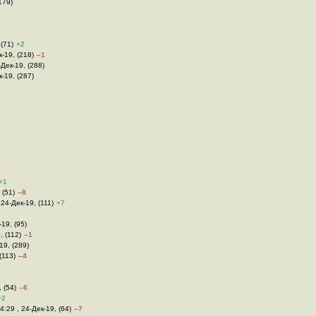
179)
 (71)
+2
к-19, (218)
–1
9-Дек-19, (288)
к-19, (287)
+1
 (51)
–8
 24-Дек-19, (111)
+7
-19, (95)
, (112)
–1
-19, (289)
(113)
–4
, (54)
–6
+2
14:29 , 24-Дек-19, (64)
–7