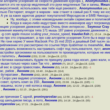
ой алгоритм ускорения не скорости движения курсора 1
,
Anonymoustus
(
ывается это не курсор медленный это руки медленные Так и запиш
,
Мишг
инуксятиной, использовать мак тебе ещё рановато
,
Anonymoustus
(ok), 
льно Постареет, впадет в маразм - мак станет в самый раз К тому же ко
А уж за каких идиотов держат покупателей Мерседесов и БМВ Никогда 
Ну, вообще, с этими новомодными онлайн сервисами и политикой
Когда в какую-либо индустрию вместо инженеров идут погромизд
нкцию ускорения движения мыши Очень блин интересно
,
Seymour Cray
вижения манипулятора типа 171 мышь 187 равно ускорению движения к
,
te -g com apple mouse scaling your_mouse_speed
,
traveler.fish
(?), 15:14 , 24-Де
 не про это спрашивает, а про сам алгоритм ускорения Хотя бы в виде г
Не гони херню У меня Macbook Pro 15 mid 2015 и дешёвый Dell тысяч за
риближении это рассмотрено по ссылке https ilyabirman ru meanwhile
,
An
ачем давать возможность настраивать софт под пользователя, пуст
,
ano
астройки эргономики на пользователя те производители, которые не им
ы палитесь
,
Аноним
(153), 21:06 , 24-Дек-19, (172)
 ботинки нахваливать будем по принципу джва года носил, дико жали, н
 мыши только через хаки Так что
,
annon
(?), 18:17 , 24-Дек-19, (133)
ый вес в среде православн
,
Аноним
(52), 14:10 , 24-Дек-19, (52)
–1
вас, рабов
,
Аноним
(16), 16:40 , 24-Дек-19, (114)
д бутиратами
,
Аноним
(242), 16:00 , 25-Дек-19, (250)
ю Скоро уже видимо уголовную
,
Аноним
(-), 02:14 , 29-Дек-19, (290)
овет, купить комп за 150-
,
Аноним
(183), 23:06 , 24-Дек-19, (185)
+1
 машины, если у неё колеса квадр
,
Аноним
(16), 12:22 , 25-Дек-19, (228)
ы
,
Аноним
(-), 02:15 , 29-Дек-19, (291)
ным причинам С одной
,
proninyaroslav
(ok), 12:56 , 24-Дек-19, (17)
–1
под шильдиком писца, а пото
,
Аноним
(55), 14:18 , 24-Дек-19, (55)
inyaroslav
(ok), 17:21 , 24-Дек-19, (120)