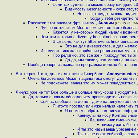
Если так судить, то можно сразу шиндовс 10
Видимость безопасности - хуже отсут
Не знаю, откуда ты взял видимо
Когда у тебя резидетно 
Расскажи этот анекдот фряшникам
,
Аноним
(96), 15:43 , 24
Лучше неточникам Мы-то помним Тео и его безопа
Кажется, у некоторых людей начали возникат
Чем там история с diversity konsultant закончилас
В смысле, как тут https events linuxfoundation
Это не для диверсистов, а для желаю
И получить иск за оскорбление религиозных чувств
Про религию, это всё же к приходу тео,ты ж
Да-да, мы такие ушол молицца на ико
Вообще говоря из названия программы должно быть понят
Вот те раз Что ж, долгих лет жизни Гиперболе
,
Anonymoustus
(
Очень бы хотелось Может пацаны таки смогут допилить т
Не подскажете, зачем это им может понадобиться
Линукс уже не тот Все больше и больше линуксоид в уходят на 
Да, только с новым обновлением производитель навязыва
Сейчас свободы нигде нет, даже на линуксе её пот
Я что-то проспал или уже нельзя налепить 
Я не могу собрать под линукс софт, к
Каникулы на носу Контрольные
Да, школьник именно ты, 
нимагу-жить-без-т
И ты это называешь урезанием 
Так ты не софт собирай, а зада