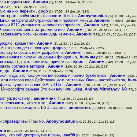
Если в одном мес
,
Аноним
(1), 11:51 , 24-Дек-19, (1)
+29
им
(116), 16:48 , 24-Дек-19, (116)
обую на них перейти
,
gogo
(?), 17:59 , 24-Дек-19, (124)
некоторые проблемы и странности Поиско
,
Anonymoustus
(ok), 18:39 , 24-Дек-
 Linux на OpenBSD странностей и проблем меньш
,
Аноним
(-), 00:43 , 25-Дек
 задачи 8212 уменьшить количество проблем
,
Аноним
(242), 15:36 , 25-Дек-19,
Короли троллинга, затроллили воо
,
Аноним
(-), 02:26 , 25-Дек-19, (211)
+2
т зафигачить хоть какие-нибудь изменен
,
Аноним
(242), 16:03 , 25-Дек-19, (252)
добряю, кроме гпл-
,
Аноним
(2), 11:53 , 24-Дек-19, (2)
 бы торвальдс не прогнулс
,
gogo
(?), 17:58 , 24-Дек-19, (123)
скольку спросить всех разработчи
,
Аноним
(-), 00:22 , 25-Дек-19, (193)
–1
ечеринки и сходки на деньги фондов - э
,
Аноним
(220), 08:51 , 25-Дек-19, (22
го кода Да, это политика, причём заведомо п
,
Аноним
(242), 16:20 , 25-Дек-
зовать согласие авторов
,
Аноним
(220), 16:30 , 26-Дек-19, (272)
е, да
,
Аноним
(278), 11:59 , 27-Дек-19, (278)
тысячи Да, это посложнее вечеринок и прочих буклетиков
,
Аноним
(282), 
 для авторов кода Действующих и отставных Очень настойчиво за
,
Ано
а факта существования GPLv3 Не т
,
Аноним
(276), 21:18 , 26-Дек-19, (276)
+1
з Микрософта раньше Это они научили швед
,
Andrey Mitrofanov_N0
(??), 0
 вот уж воистину
,
анонимчик
(?), 11:56 , 24-Дек-19, (3)
ет вспомнить, что это за
,
Аноним
(242), 16:18 , 25-Дек-19, (257)
в Trident переходит с BSD-системы
,
анонимчик
(?), 20:41 , 25-Дек-19, (263)
 и справедливы Я бы мо
,
Anonymoustus
(ok), 12:26 , 24-Дек-19, (11)
orin
(ok), 13:36 , 24-Дек-19, (37)
+2
ечу, что сей дистрибутив и рань
,
user90
(?), 12:54 , 24-Дек-19, (15)