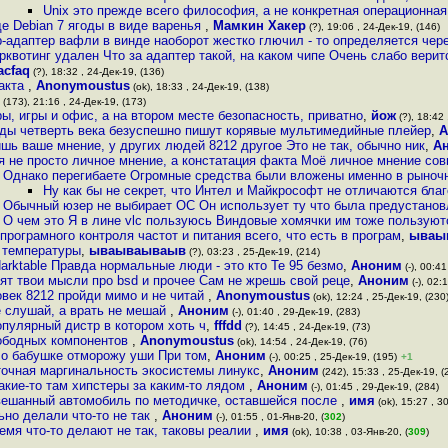
Unix это прежде всего философия, а не конкретная операционная
де Debian 7 ягоды в виде варенья
,
Мамкин Хакер
(?), 19:06 , 24-Дек-19, (146)
b-адаптер вафли в винде наоборот жестко глючил - то определяется чер
ерквотинг удален Что за адаптер такой, на каком чипе Очень слабо верит
cfaq
(?), 18:32 , 24-Дек-19, (136)
факта
,
Anonymoustus
(ok), 18:33 , 24-Дек-19, (138)
(173), 21:16 , 24-Дек-19, (173)
ы, игры и офис, а на втором месте безопасность, приватно
,
йож
(?), 18:42 
ды четверть века безуспешно пишут корявые мультимедийные плейер
,
A
ишь ваше мнение, у других людей 8212 другое Это не так, обычно ник
,
А
я не просто личное мнение, а констатация факта Моё личное мнение сов
Однако перегибаете Огромные средства были вложены именно в рыноч
Ну как бы не секрет, что Интел и Майкрософт не отличаются бла
Обычный юзер не выбирает ОС Он использует ту что была предустанов
О чем это Я в лине vlc пользуюсь Виндовые хомячки им тоже пользуют
рограмного контроля частот и питания всего, что есть в програм
,
ываы
 температуры
,
ываываываыв
(?), 03:23 , 25-Дек-19, (214)
arktable Правда нормальные люди - это кто Те 95 безмо
,
Аноним
(-), 00:41
оят твои мысли про bsd и прочее Сам не жрешь свой реце
,
Аноним
(-), 02:
век 8212 пройди мимо и не читай
,
Anonymoustus
(ok), 12:24 , 25-Дек-19, (230
е слушай, а врать не мешай
,
Аноним
(-), 01:40 , 29-Дек-19, (283)
опулярный дистр в котором хоть ч
,
fffdd
(?), 14:45 , 24-Дек-19, (73)
вободных компонентов
,
Anonymoustus
(ok), 14:54 , 24-Дек-19, (76)
ло бабушке отморожу уши При том
,
Аноним
(-), 00:25 , 25-Дек-19, (195)
+1
точная маргинальность экосистемы линукс
,
Аноним
(242), 15:33 , 25-Дек-19, (
какие-то там хипстеры за каким-то лядом
,
Аноним
(-), 01:45 , 29-Дек-19, (284)
бвешанный автомобиль по методичке, оставшейся после
,
имя
(ok), 15:27 , 30
ьно делали что-то не так
,
Аноним
(-), 01:55 , 01-Янв-20, (
302
)
ремя что-то делают не так, таковы реалии
,
имя
(ok), 10:38 , 03-Янв-20, (
309
)