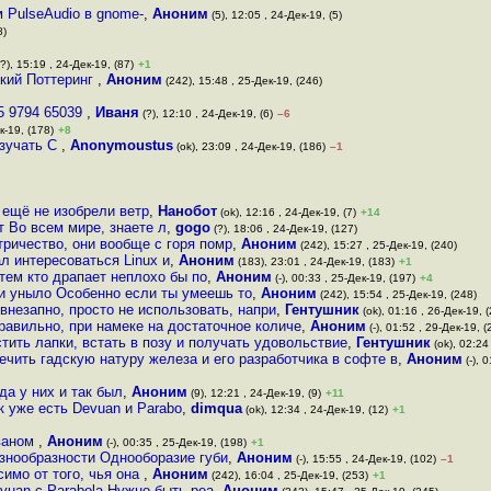
 PulseAudio в gnome-
,
Аноним
(5), 12:05 , 24-Дек-19, (5)
8)
?), 15:19 , 24-Дек-19, (87)
+1
ький Поттеринг
,
Аноним
(242), 15:48 , 25-Дек-19, (246)
5 9794 65039
,
Иваня
(?), 12:10 , 24-Дек-19, (6)
–6
к-19, (178)
+8
зучать С
,
Anonymoustus
(ok), 23:09 , 24-Дек-19, (186)
–1
 ещё не изобрели ветр
,
Нанобот
(ok), 12:16 , 24-Дек-19, (7)
+14
т Во всем мире, знаете л
,
gogo
(?), 18:06 , 24-Дек-19, (127)
тричество, они вообще с горя помр
,
Аноним
(242), 15:27 , 25-Дек-19, (240)
л интересоваться Linux и
,
Аноним
(183), 23:01 , 24-Дек-19, (183)
+1
тем кто драпает неплохо бы по
,
Аноним
(-), 00:33 , 25-Дек-19, (197)
+4
 и уныло Особенно если ты умеешь то
,
Аноним
(242), 15:54 , 25-Дек-19, (248)
внезапно, просто не использовать, напри
,
Гентушник
(ok), 01:16 , 26-Дек-19, 
авильно, при намеке на достаточное количе
,
Аноним
(-), 01:52 , 29-Дек-19, (
стить лапки, встать в позу и получать удовольствие
,
Гентушник
(ok), 02:24 
ечить гадскую натуру железа и его разработчика в софте в
,
Аноним
(-), 
да у них и так был
,
Аноним
(9), 12:21 , 24-Дек-19, (9)
+11
к уже есть Devuan и Parabo
,
dimqua
(ok), 12:34 , 24-Дек-19, (12)
+1
иваном
,
Аноним
(-), 00:35 , 25-Дек-19, (198)
+1
знообразности Однооборазие губи
,
Аноним
(-), 15:55 , 24-Дек-19, (102)
–1
имо от того, чья она
,
Аноним
(242), 16:04 , 25-Дек-19, (253)
+1
evuan с Parabola Нужно быть реа
,
Аноним