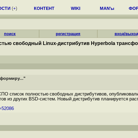
ОСТИ
(
+
)
КОНТЕНТ
WIKI
MAN'ы
ФО
поиск
регистрация
вход/выхо
тью свободный Linux-дистрибутив Hyperbola трансфор
формиру..."
ПО список полностью свободных дистрибутивов, опубликовали 
ов из других BSD-систем. Новый дистрибутив планируется расп
m=52086