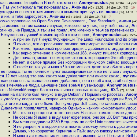
ась именно Гипербола В ней, как мне по
,
Anonymoustus
(ok), 13:04 , 24-Дек
шь Раз уж гипербола так понравилась
,
Аноним
(45), 13:51 , 24-Дек-19, (45)
–10
ухоиды опеннета отметившиеся в комментария чуть ни
,
анонн
(ok), 14:11 ,
о и им, и тебе адресуется
,
Аноним
(45), 14:45 , 24-Дек-19, (74)
–7
ромко горлопаню за Open Source Development , Free Standards
,
анонн
(ok)
, а именно на том самом линуксе, которого ни у них, ни у тебя, если
,
Ан
логично , че Правда, я так и не понял, что именно у тебя за претензии ко
Безусловно лучший комментарий в этом споре
,
Anonymoustus
(ok), 15:57
А причём тут Линукс Фоундейшн The Linux Foundation and its proje
Я считаю, что агрессивное лживое лицемерие лап4атой секты о
Как мило, прожженый проприетарщик с двойными стандартами и 
Как верно отмечено в комментарии 188, линукс пишется корпорац
Для начала, может посмотрим что есть корпорации Это объедине
Имеет, и самое прямое Без корпораций линуксом сейчас вообще
С oracle не так уж и много Что не мешает даже там обитать паре
не правда, ты не понялсм пункт вышепрямымтак я же не глава линукс
ся 12 лет назад это вам как-то ума добавляет или ачивок каких
,
пупкин
наверное опыта использования добавляет, но я не об этом, а об eat you
к все вменяемые люди, ценящие своё время и уважающи
,
Anonymoustus
(
ого в NetworkManager Лаптоп включаю в разных локациях,
,
Ю.Т.
(?), 16:59 ,
 меня на лаптопе был линукс в виде Debian 7 Нормально работать
,
Anon
 к удобству оператора -- скорее что-то вроде культурной традиции Вро
,
Ю
дь этого же когда-то не было Вся культура Bell Labs, по словами её шир
Диалектика проявляется, наверное Однако -- какими конкретными удоб
Мы точно про одно и то же говорим Называю только самое для н
Не совсем Я имел в виду user experience, оно же UX Вот там при
Вы меня озадачили 8230 Ведь сам по себе Unix является качес
Я не уверен, что корректно относить unix-way именно к достижен
Думаю, что корректно Керниган и Пайк целую книжку написали бу
И много ли желающих использовать именно Unix Погодите, Bell L