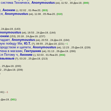
 система Техническ
,
Anonymoustus
(ok), 11:52 , 30-Дек-19, (
300
)
е
,
Аноним
(-), 02:02 , 01-Янв-20, (
303
)
ся
,
Anonymoustus
(ok), 11:08 , 05-Янв-20, (
310
)
, 24-Дек-19, (143)
nonymoustus
(ok), 18:53 , 24-Дек-19, (144)
ноним
(153), 20:18 , 24-Дек-19, (157)
падает
,
Anonymoustus
(ok), 20:53 , 24-Дек-19, (164)
ную победу Ми
,
Ю.Т.
(?), 08:55 , 25-Дек-19, (221)
+1
городством и щепети
,
Anonymoustus
(ok), 12:23 , 25-Дек-19, (229)
лена в магазин
,
Гентушник
(ok), 01:13 , 26-Дек-19, (266)
ся Потому ч
,
Аноним
(-), 02:03 , 01-Янв-20, (
304
)
ваываыв
(?), 03:20 , 25-Дек-19, (213)
 , 25-Дек-19, (200)
12 , 25-Дек-19, (209)
)
241)
–1
-Дек-19, (
301
)