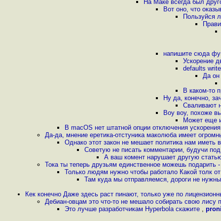
На Маке всегда был друг
Вот оно, что оказ
Пользуйся л
Прави
напишите сюда фу
Ускорение д
defaults wri
Да он
В каком-то п
Ну да, конечно, з
Сваливают н
Воу воу, похоже в
Может еще и
В macOS нет штатной опции отключения ускорения
Да-да, мнение еретика-отстуника маколюба имеет огромн
Однако этот закон не мешает политика нам иметь 
Советую не писать комментарии, будучи по
А ваш комент нарушает другую стать
Тока ты теперь друзьям единственное можешь подарить - с
Только людям нужно чтобы работало Какой толк от
Там куда мы отправляемся, дороги не нужн
Кек конечно Даже здесь раст пинают, только уже по лицензион
Дебиан-овцам это что-то не мешало собирать свою лису 
Это лучше разработчикам Hyperbola скажите
,
pron