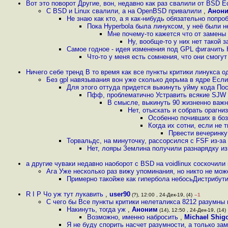
Вот это поворот Другие, вон, недавно как раз свалили от BSD 
С BSD и Linux свалили, а на OpenBSD привалили
,
Анон
Не знаю как кто, а я как-нибудь обязательно попр
Пока Hyperbola была линуксом, у неё были 
Мне почему-то кажется что от замены
Ну, вообще-то у них нет такой
Самое годное - идея изменения под GPL фигачить 
Что-то у меня есть сомнения, что они смогу
Ничего себе тренд В то время как все пункты критики линукса о
Без gpl навязывания вон уже сколько дерьма в ядре Если
Для этого оттуда придется выкинуть уйму кода По
Пфф, проблематично Устравить всякие SJW в
В смысле, выкинуть 90 жизненно важно
Нет, отыскать и собрать орагни
Особенно почивших в боз
Когда их сотни, если не 
Првести вечеринку
Торвальдс, на минуточку, рассорсился с FSF из-з
Нет, лояры Землина получили разнарядку и
а другие чуваки недавно наоборот с BSD на voidlinux соскочили
Ага Уже несколько раз вижу упоминания, но никто не мож
Примерно такойже как гипербола небосьДистрибути
R I P Чо уж тут лукавить
,
user90
(?), 12:00 , 24-Дек-19, (4)
–1
С чего бы Все пункты критики нелеталикса 8212 разумны
Накинуть, тогда уж
,
Аноним
(14), 12:50 , 24-Дек-19, (14)
Возможно, именно набросить
,
Michael Shig
Я не буду спорить насчет разумности, а только зам