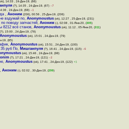
ok), 14:33 , 24-Дек-19, (66)
анпуля
(?), 14:35 , 24-Дек-19, (67)
–7
14:36 , 24-Дек-19, (68)
–1
гда
,
Аноним
(206), 00:56 , 25-Дек-19, (206)
не вздумай по
,
Anonymoustus
(ok), 12:27 , 25-Дек-19, (231)
 по поводу запчастей
,
Аноним
(-), 02:08 , 01-Янв-20, (
305
)
ы 8212 всё станов
,
Anonymoustus
(ok), 11:12 , 05-Янв-20, (
311
)
(?), 15:00 , 24-Дек-19, (78)
Anonymoustus
(ok), 15:01 , 24-Дек-19, (79)
к-19, (85)
рафик
,
Anonymoustus
(ok), 15:51 , 24-Дек-19, (100)
 35 руб По
,
Мишганпуля
(?), 16:41 , 24-Дек-19, (115)
–6
onymoustus
(ok), 15:46 , 24-Дек-19, (98)
nonim
(?), 17:21 , 24-Дек-19, (121)
–2
ею
,
Anonymoustus
(ok), 17:41 , 24-Дек-19, (122)
+1
,
Аноним
(-), 02:02 , 30-Дек-19, (
299
)