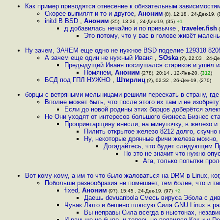
Как пример приводятся отнесение к обязательным зависимостям
Скорее выпилят и то и другое
,
Аноним
(8), 12:18 , 24-Дек-19, (
initd В BSD
,
Аноним
(35), 13:26 , 24-Дек-19, (35)
+1
д добавилась нечайно и по привычке
,
traveler.fish
(
Это потому, что у вас в голове живёт мален
Ну зачем, ЗАЧЕМ еще одно не нужное BSD поделие 129318 820
А зачем еще один не нужный Иваня
,
SOska
(?), 22:03 , 24-Де
Предыдущий Иваня послушался стариков и ушёл и
Помянем
,
Аноним
(278), 20:14 , 12-Янв-20, (
312
)
БСД под ГПЛ НУЖНО
,
Штирлиц
(?), 02:32 , 26-Дек-19, (270)
борцы с ветряными мельницами решили переехать в страну, где
Вполне может быть, что после этого их там и не изобрету
Если до новой родины этих борцов доберётся элек
Не Они уходят от интересов большого бизнеса Бизнес ста
Проприетарщину внесли, на минуточку, в железо и 
Пилить открытое железо 8212 долго, скучно
Ну, некоторые дрянные фичи железа можно, 
Догадайтесь, что будет следующим Пр
Но это не значит что нужно опу
Ага, только попытки прол
Вот кому-кому, а им то что было жаловаться на DRM в Linux, ког
Побольше разнообразия не помешает, тем более, что и та
fixed
,
Аноним
(97), 15:45 , 24-Дек-19, (97)
+2
Даешь devuanbola Смесь вируса Эбола с д
Чувак Люто и бешено плюсую Сила GNU Linux в ра
Вы неправы Сила всегда в ньютонах, независ
И раньше не было, и теперь не появился Как и у D