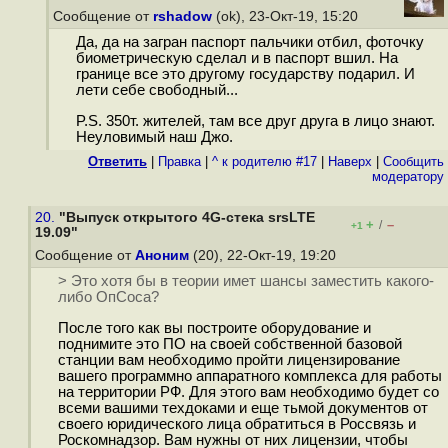
Сообщение от
rshadow
(ok), 23-Окт-19, 15:20
Да, да на загран паспорт пальчики отбил, фоточку
биометрическую сделал и в паспорт вшил. На
границе все это другому государству подарил. И
лети себе свободный...
P.S. 350т. жителей, там все друг друга в лицо знают.
Неуловимый наш Джо.
Ответить
|
Правка
|
^ к родителю #17
|
Наверх
|
Cообщить
модератору
20.
"Выпуск открытого 4G-стека srsLTE
+
–
/
+1
19.09"
Сообщение от
Аноним
(20), 22-Окт-19, 19:20
> Это хотя бы в теории имет шансы заместить какого-
либо ОпСоса?
После того как вы построите оборудование и
поднимите это ПО на своей собственной базовой
станции вам необходимо пройти лицензирование
вашего программно аппаратного комплекса для работы
на территории РФ. Для этого вам необходимо будет со
всеми вашими техдоками и еще тьмой документов от
своего юридического лица обратиться в Россвязь и
Роскомнадзор. Вам нужны от них лицензии, чтобы