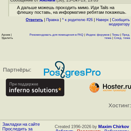
Сообщение от
Аноним
(36), 23-Окт-19, 19:05
А дальше можешь проходить мимо. Иди Tails на
флешку поставь, на информатике ребятам покажешь.
Ответить
|
Правка
|
^ к родителю #26
|
Наверх
|
Cообщить
модератору
Архив
|
Рекомендовать для помещения в FAQ
|
Индекс форумов
|
Темы
|
Пред.
Удалить
тема
|
След. тема
Партнёры:
Хостинг:
Закладки на сайте
Created 1996-2026 by
Maxim Chirkov
Проследить за