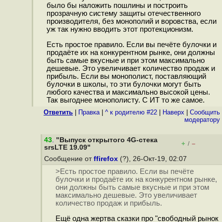
было бы наложить пошлины и построить
прозрачную систему защиты отечественного
производителя, без монополий и воровства, если
уж так нужно вводить этот протекционизм.
Есть простое правило. Если вы печёте булочки и
продаёте их на конкурентном рынке, они должны
быть самые вкусные и при этом максимально
дешевые. Это увеличивает количество продаж и
прибыль. Если вы монополист, поставляющий
булочки в школы, то эти булочки могут быть
любого качества и максимально высокой цены.
Так выгоднее монополисту. С ИТ то же самое.
Ответить
|
Правка
|
^ к родителю #22
|
Наверх
|
Cообщить
модератору
43
.
"Выпуск открытого 4G-стека
+
–
/
srsLTE 19.09"
Сообщение от
ffirefox
(?), 26-Окт-19, 02:07
>Есть простое правило. Если вы печёте
булочки и продаёте их на конкурентном рынке,
они должны быть самые вкусные и при этом
максимально дешевые. Это увеличивает
количество продаж и прибыль.
Ещё одна жертва сказки про "свободный рынок