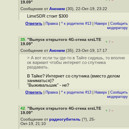
/
19.09"
Сообщение от
Аноним
(30), 22-Окт-19, 23:22
LimeSDR стоит $300
Ответить
|
Правка
|
^ к родителю #13
|
Наверх
|
Cообщить
модератору
35
.
"Выпуск открытого 4G-стека srsLTE
+
–
/
19.09"
Сообщение от
Аноним
(35), 23-Окт-19, 17:17
> А вот если ты где-то в Тайге сидишь, то вполне
ок вариант чтобы интернет со спутника
раздавать.
В Тайке? Интернет со спутника (вместо делом
заниматься)?
"Выживальшик" - не?
Ответить
|
Правка
|
^ к родителю #13
|
Наверх
|
Cообщить
модератору
42
.
"Выпуск открытого 4G-стека srsLTE
+
–
/
19.09"
Сообщение от
радиогубитель
(?), 25-
Окт-19, 21:10