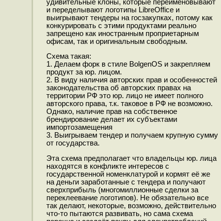
удивительные клоны, которые переименовывают
и переделывают логотипы LibreOffice и
выигрывают тендеры на госзакупках, потому как
конкурировать с этими продуктами реально
запрещено как иностранным проприетарным
офисам, так и оригинальным свободным.
Схема такая:
1. Делаем форк в стиле BolgenOS и закрепляем
продукт за юр. лицом.
2. В виду наличия авторских прав и особенностей
законодательства об авторских правах на
территории РФ это юр. лицо не имеет полного
авторского права, т.к. таковое в РФ не возможно.
Однако, наличие прав на собственное
брендирование делает их субъектами
импортозамещения
3. Выигрываем тендер и получаем крупную сумму
от государства.
Эта схема предполагает что владельцы юр. лица
находятся в конфликте интересов с
государственной номенклатурой и кормят её же
на деньги заработанные с тендера и получают
сверхприбыль (многомиллионные сделки за
переклеевание логотипов). Не обязательно все
так делают, некоторые, возможно, действительно
что-то пытаются развивать, но сама схема