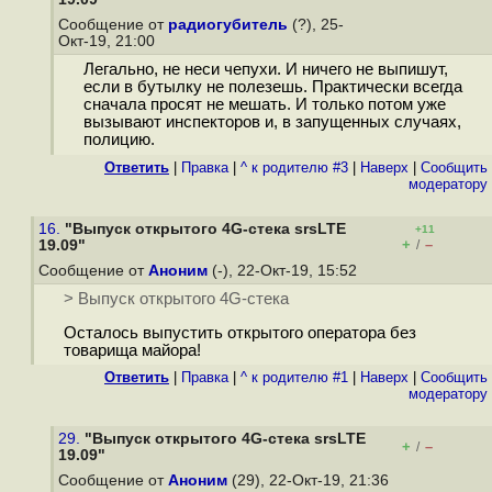
Сообщение от
радиогубитель
(?), 25-
Окт-19, 21:00
Легально, не неси чепухи. И ничего не выпишут,
если в бутылку не полезешь. Практически всегда
сначала просят не мешать. И только потом уже
вызывают инспекторов и, в запущенных случаях,
полицию.
Ответить
|
Правка
|
^ к родителю #3
|
Наверх
|
Cообщить
модератору
16.
"Выпуск открытого 4G-стека srsLTE
+11
+
–
19.09"
/
Сообщение от
Аноним
(-), 22-Окт-19, 15:52
> Выпуск открытого 4G-стека
Осталось выпустить открытого оператора без
товарища майора!
Ответить
|
Правка
|
^ к родителю #1
|
Наверх
|
Cообщить
модератору
29.
"Выпуск открытого 4G-стека srsLTE
+
–
/
19.09"
Сообщение от
Аноним
(29), 22-Окт-19, 21:36