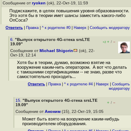
Сообщение от
ryoken
(ok), 22-Окт-19, 11:59
Поджскажите, в целях повышения уровня образованности.
Это хотя бы в теории имет шансы заместить какого-либо
ОпСоса?
Ответить
|
Правка
|
^ к родителю #0
|
Наверх
|
Cообщить модератору
6.
"Выпуск открытого 4G-стека srsLTE
+
–
/
+2
19.09"
Сообщение от
Michael Shigorin
(ok), 22-
Окт-19, 12:14
Хотя бы в теории, думаю, возможно взятие на
вооружение каким-нить оператором. А вот что делать
с тамошними сертификациями -- не знаю, разве что
самостоятельно проходить...
Ответить
|
Правка
|
^ к родителю #4
|
Наверх
|
Cообщить
модератору
15.
"Выпуск открытого 4G-стека srsLTE
+
–
/
19.09"
Сообщение от
Аноним
(15), 22-Окт-19, 15:05
Может быть взято на вооружение каким-нибудь
производителем оборудования.