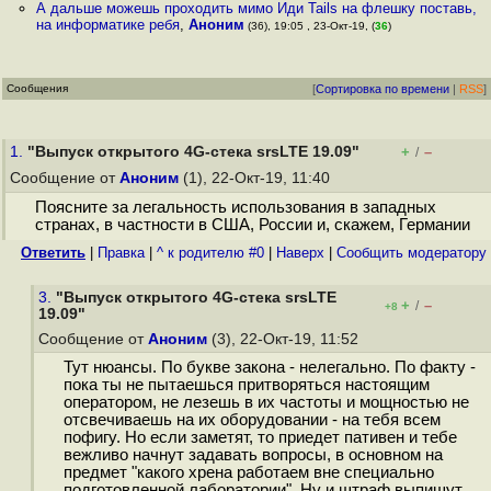
А дальше можешь проходить мимо Иди Tails на флешку поставь,
на информатике ребя
,
Аноним
(36), 19:05 , 23-Окт-19, (
36
)
Сообщения
[
Сортировка по времени
|
RSS
]
1.
"Выпуск открытого 4G-стека srsLTE 19.09"
+
–
/
Сообщение от
Аноним
(1), 22-Окт-19, 11:40
Поясните за легальность использования в западных
странах, в частности в США, России и, скажем, Германии
Ответить
|
Правка
|
^ к родителю #0
|
Наверх
|
Cообщить модератору
3.
"Выпуск открытого 4G-стека srsLTE
+
–
/
+8
19.09"
Сообщение от
Аноним
(3), 22-Окт-19, 11:52
Тут нюансы. По букве закона - нелегально. По факту -
пока ты не пытаешься притворяться настоящим
оператором, не лезешь в их частоты и мощностью не
отсвечиваешь на их оборудовании - на тебя всем
пофигу. Но если заметят, то приедет пативен и тебе
вежливо начнут задавать вопросы, в основном на
предмет "какого хрена работаем вне специально
подготовленной лаборатории". Ну и штраф выпишут,