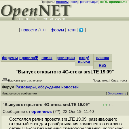
Профиль:
Аноним
(
вход
|
регистрация
)
неRU
opennet.me
[
новости
/
+++
|
форум
|
теги
|
]
форумы
правила/FAQ
поиск
регистрация
вход/
слежка
выход
RSS
"Выпуск открытого 4G-стека srsLTE 19.09"
Вариант для распечатки
Пред. тема
|
След. тема
Форум
Разговоры, обсуждение новостей
Изначальное сообщение
[
Отслеживать
]
"Выпуск открытого 4G-стека srsLTE 19.09"
+
–
/
+1
Сообщение от
opennews
(??), 22-Окт-19, 11:40
Состоялся релиз проекта srsLTE 19.09, развивающего
открытый стек для развёртывания компонентов сотовых
сетей LTE/4G без наличия спецоборудования, используя