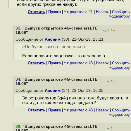
если других грехов не найдут.
Ответить
|
Правка
|
^ к родителю #1
|
Наверх
|
Cообщить
модератору
30.
"Выпуск открытого 4G-стека srsLTE
+
–
/
+1
19.09"
Сообщение от
Аноним
(30), 22-Окт-19, 23:21
>По букве закона - нелегально.
Если получите лицензию - то легально :)
Ответить
|
Правка
|
^ к родителю #3
|
Наверх
|
Cообщить
модератору
34.
"Выпуск открытого 4G-стека srsLTE
+
–
/
19.09"
Сообщение от
Аноним
(34), 23-Окт-19, 16:05
За ретранслятор 3g/4g сигнала тоже будут карать, и
если да то как же их тогда продают?
Ответить
|
Правка
|
^ к родителю #3
|
Наверх
|
Cообщить
модератору
38
.
"Выпуск открытого 4G-стека srsLTE
+
–
/
19.09"