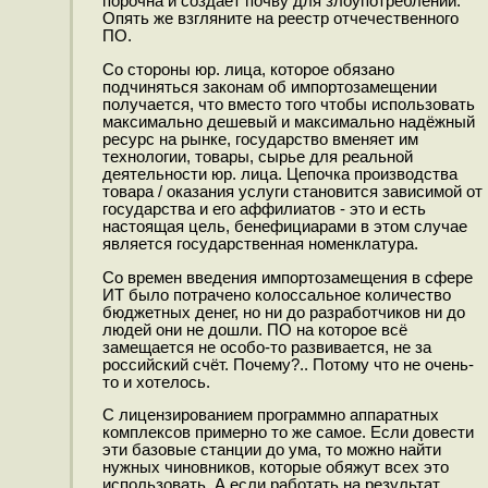
порочна и создаёт почву для злоупотреблений.
Опять же взгляните на реестр отчечественного
ПО.
Со стороны юр. лица, которое обязано
подчиняться законам об импортозамещении
получается, что вместо того чтобы использовать
максимально дешевый и максимально надёжный
ресурс на рынке, государство вменяет им
технологии, товары, сырье для реальной
деятельности юр. лица. Цепочка производства
товара / оказания услуги становится зависимой от
государства и его аффилиатов - это и есть
настоящая цель, бенефициарами в этом случае
является государственная номенклатура.
Со времен введения импортозамещения в сфере
ИТ было потрачено колоссальное количество
бюджетных денег, но ни до разработчиков ни до
людей они не дошли. ПО на которое всё
замещается не особо-то развивается, не за
российский счёт. Почему?.. Потому что не очень-
то и хотелось.
С лицензированием программно аппаратных
комплексов примерно то же самое. Если довести
эти базовые станции до ума, то можно найти
нужных чиновников, которые обяжут всех это
использовать. А если работать на результат