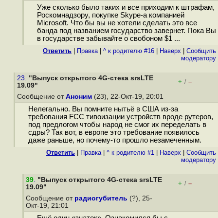
Уже сколько было таких и все приходим к штрафам,
Роскомнадзору, покупке Skype-а компанией
Microsoft. Что бы вы не хотели сделать это все
банда под названием государство завернет. Пока Вы
в государстве забывайте о свобоном $1 ...
Ответить
|
Правка
|
^ к родителю #16
|
Наверх
|
Cообщить
модератору
23.
"Выпуск открытого 4G-стека srsLTE
+
–
/
19.09"
Сообщение от
Аноним
(23), 22-Окт-19, 20:01
Нелегально. Вы помните нытьё в США из-за
требования FCC тивоизации устройств вроде рутеров,
под предлогом чтобы народ не смог их переделать в
сдры? Так вот, в европе это требование появилось
даже раньше, но почему-то прошло незамеченным.
Ответить
|
Правка
|
^ к родителю #1
|
Наверх
|
Cообщить
модератору
39
.
"Выпуск открытого 4G-стека srsLTE
+
–
/
19.09"
Сообщение от
радиогубитель
(?), 25-
Окт-19, 21:01