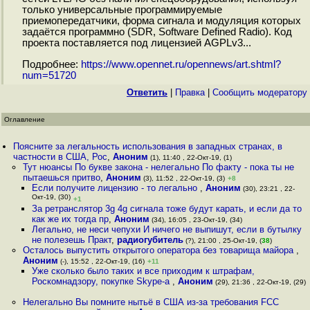
только универсальные программируемые
приемопередатчики, форма сигнала и модуляция которых
задаётся программно (SDR, Software Defined Radio). Код
проекта поставляется под лицензией AGPLv3...
Подробнее:
https://www.opennet.ru/opennews/art.shtml?
num=51720
Ответить
|
Правка
|
Cообщить модератору
Оглавление
Поясните за легальность использования в западных странах, в
частности в США, Рос
,
Аноним
(1), 11:40 , 22-Окт-19, (1)
Тут нюансы По букве закона - нелегально По факту - пока ты не
пытаешься притво
,
Аноним
(3), 11:52 , 22-Окт-19, (3)
+8
Если получите лицензию - то легально
,
Аноним
(30), 23:21 , 22-
Окт-19, (30)
+1
За ретранслятор 3g 4g сигнала тоже будут карать, и если да то
как же их тогда пр
,
Аноним
(34), 16:05 , 23-Окт-19, (34)
Легально, не неси чепухи И ничего не выпишут, если в бутылку
не полезешь Практ
,
радиогубитель
(?), 21:00 , 25-Окт-19, (
38
)
Осталось выпустить открытого оператора без товарища майора
,
Аноним
(-), 15:52 , 22-Окт-19, (16)
+11
Уже сколько было таких и все приходим к штрафам,
Роскомнадзору, покупке Skype-а
,
Аноним
(29), 21:36 , 22-Окт-19, (29)
Нелегально Вы помните нытьё в США из-за требования FCC