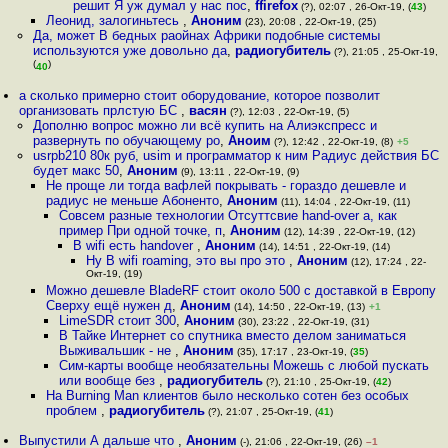
решит Я уж думал у нас пос
,
ffirefox
(?), 02:07 , 26-Окт-19, (
43
)
Леонид, залогиньтесь
,
Аноним
(23), 20:08 , 22-Окт-19, (25)
Да, может В бедных раойнах Африки подобные системы
используются уже довольно да
,
радиогубитель
(?), 21:05 , 25-Окт-19,
(
)
40
а сколько примерно стоит оборудование, которое позволит
организовать прлстую БС
,
васян
(?), 12:03 , 22-Окт-19, (5)
Дополню вопрос можно ли всё купить на Алиэкспресс и
развернуть по обучающему ро
,
Аноим
(?), 12:42 , 22-Окт-19, (8)
+5
usrpb210 80к руб, usim и программатор к ним Радиус действия БС
будет макс 50
,
Аноним
(9), 13:11 , 22-Окт-19, (9)
Не проще ли тогда вафлей покрывать - гораздо дешевле и
радиус не меньше Абоненто
,
Аноним
(11), 14:04 , 22-Окт-19, (11)
Совсем разные технологии Отсуттсвие hand-over а, как
пример При одной точке, п
,
Аноним
(12), 14:39 , 22-Окт-19, (12)
В wifi есть handover
,
Аноним
(14), 14:51 , 22-Окт-19, (14)
Ну В wifi roaming, это вы про это
,
Аноним
(12), 17:24 , 22-
Окт-19, (19)
Можно дешевле BladeRF стоит около 500 с доставкой в Европу
Сверху ещё нужен д
,
Аноним
(14), 14:50 , 22-Окт-19, (13)
+1
LimeSDR стоит 300
,
Аноним
(30), 23:22 , 22-Окт-19, (31)
В Тайке Интернет со спутника вместо делом заниматься
Выживальшик - не
,
Аноним
(35), 17:17 , 23-Окт-19, (
35
)
Сим-карты вообще необязательны Можешь с любой пускать
или вообще без
,
радиогубитель
(?), 21:10 , 25-Окт-19, (
42
)
На Burning Man клиентов было несколько сотен без особых
проблем
,
радиогубитель
(?), 21:07 , 25-Окт-19, (
41
)
Выпустили А дальше что
,
Аноним
(-), 21:06 , 22-Окт-19, (26)
–1