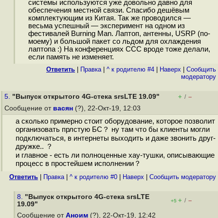
системы используются уже довольно давно для
обеспечения местной связи. Спасибо дешёвым
комплектующим из Китая. Так же проводился —
весьма успешный — эксперимент на одном из
фестивалей Burning Man. Лаптоп, антенны, USRP (по-
моему) и большой пакет со льдом для охлаждения
лаптопа :) На конференциях CCC вроде тоже делали,
если память не изменяет.
Ответить
|
Правка
|
^ к родителю #4
|
Наверх
|
Cообщить
модератору
5.
"Выпуск открытого 4G-стека srsLTE 19.09"
+
–
/
Сообщение от
васян
(?), 22-Окт-19, 12:03
а сколько примерно стоит оборудование, которое позволит
организовать прлстую БС？ ну там что бы клиенты могли
подключаться, в интернеты выходить и даже звонить друг-
дружке.. ？
и главное - есть ли полноценные хау-тушки, описывающие
процесс в простейшем исполнении？
Ответить
|
Правка
|
^ к родителю #0
|
Наверх
|
Cообщить модератору
8.
"Выпуск открытого 4G-стека srsLTE
+
–
/
+5
19.09"
Сообщение от
Аноим
(?), 22-Окт-19, 12:42