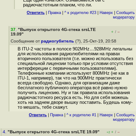
Ещё один «знаток». Ознакомился бы с
радиочастотным планом, что ли.
Ответить
|
Правка
|
^ к родителю #23
|
Наверх
|
Cообщить
модератору
37
.
"Выпуск открытого 4G-стека srsLTE
+
–
/
19.09"
Сообщение от
радиогубитель
(?), 25-Окт-19, 20:58
В ITU-2 частоты в полосе 902MHz…928MHz легальны
для использования радиолюбителями на правах
вторичного пользователя (т.е. можно использовать без
специальной лицензии только при условии отсутствия
интерфереции с первичными пользователями).
Телефонные компании используют 800MHz (не как в
ITU-1, например), так что на 900MHz практически
всегда свободно. Однако, для организации даже
бесплатного публичного оператора всё равно нужно
получить лицензию. Ну и так правила использования
радиочастотного ресурса есть. Но для себя можешь
хоть на заднем дворе вышку поставить. Будешь кому-
то мешать, тебе скажут.
Ответить
|
Правка
|
^ к родителю #1
|
Наверх
|
Cообщить
модератору
4.
"Выпуск открытого 4G-стека srsLTE 19.09"
+
–
/
+2