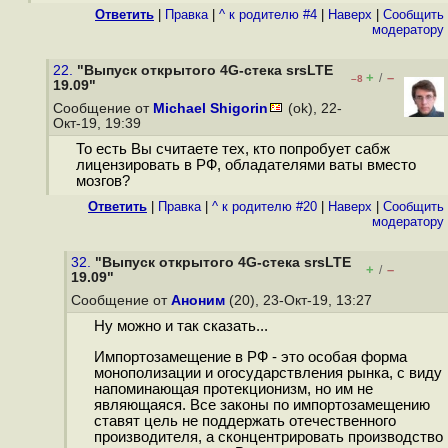
Ответить
|
Правка
|
^ к родителю #4
|
Наверх
|
Cообщить
модератору
22.
"Выпуск открытого 4G-стека srsLTE
+
–
/
–8
19.09"
Сообщение от
Michael Shigorin
(ok), 22-
Окт-19, 19:39
То есть Вы считаете тех, кто попробует сабж
лицензировать в РФ, обладателями ваты вместо
мозгов?
Ответить
|
Правка
|
^ к родителю #20
|
Наверх
|
Cообщить
модератору
32.
"Выпуск открытого 4G-стека srsLTE
+
–
/
19.09"
Сообщение от
Аноним
(20), 23-Окт-19, 13:27
Ну можно и так сказать...
Импортозамещение в РФ - это особая форма
монополизации и огосударствления рынка, с виду
напоминающая протекционизм, но им не
являющаяся. Все законы по импортозамещению
ставят цель не поддержать отечественного
производителя, а сконцентрировать производство