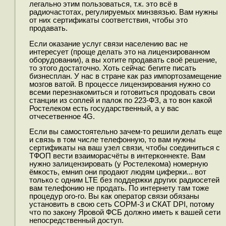
легально этим пользоваться, т.к. это всё в
радиочастотах, регулируемых минзвязью. Вам нужны
от них сертификаты соответствия, чтобы это
продавать.
Если оказание услуг связи населению вас не
интересует (проще делать это на лицензированном
оборудовании), а вы хотите продавать своё решение,
то этого достаточно. Хоть сейчас бегите писать
бизнесплан. У нас в стране как раз импортозамещение
мозгов ватой. В процессе лицензирования нужно со
всеми перезнакомиться и готовиться продовать свои
станции из соплей и палок по 223-ФЗ, а то вон какой
Ростелеком есть государственный, а у вас
отчесетвенное 4G.
Если вы самостоятельно зачем-то решили делать еще
и связь в том числе телефонную, то вам нужны
сертификаты на ваш узел связи, чтобы соединиться с
ТФОП вести взаиморасчёты в интерконнекте. Вам
нужно залицензировать (у Ростелекома) номерную
ёмкость, емнип они продают людям циферки... вот
только с одним LTE без поддержки других радиосетей
вам телефонию не продать. По интернету там тоже
процедур ого-го. Вы как оператор связи обязаны
установить в свою сеть СОРМ-3 и СКАТ DPI, потому
что по закону Яровой ФСБ должно иметь к вашей сети
непосредственный доступ.