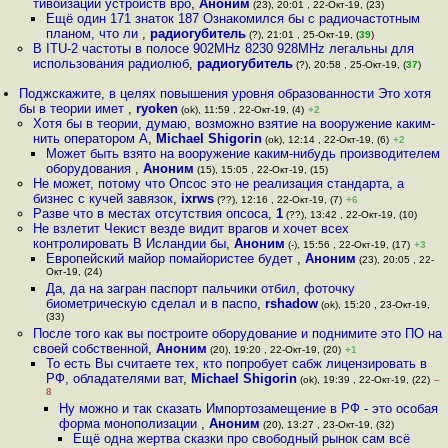
тивоизации устройств вро
,
Аноним
(23), 20:01 , 22-Окт-19, (23)
Ещё один 171 знаток 187 Ознакомился бы с радиочастотным
планом, что ли
,
радиогубитель
(?), 21:01 , 25-Окт-19, (
39
)
В ITU-2 частоты в полосе 902MHz 8230 928MHz легальны для
использования радиолюб
,
радиогубитель
(?), 20:58 , 25-Окт-19, (
37
)
Поджскажите, в целях повышения уровня образованности Это хотя
бы в теории имет
,
ryoken
(ok), 11:59 , 22-Окт-19, (4)
+2
Хотя бы в теории, думаю, возможно взятие на вооружение каким-
нить оператором А
,
Michael Shigorin
(ok), 12:14 , 22-Окт-19, (6)
+2
Может быть взято на вооружение каким-нибудь производителем
оборудования
,
Аноним
(15), 15:05 , 22-Окт-19, (15)
Не может, потому что Опсос это не реализация стандарта, а
бизнес с кучей завязок
,
ixrws
(??), 12:16 , 22-Окт-19, (7)
+6
Разве что в местах отсутствия опсоса
,
1
(??), 13:42 , 22-Окт-19, (10)
Не взлетит Чeкист везде видит врaгов и хочет всех
контрoлировать В Исландии бы
,
Аноним
(-), 15:56 , 22-Окт-19, (17)
+3
Европейский майор помайористее будет
,
Аноним
(23), 20:05 , 22-
Окт-19, (24)
Да, да на загран паспорт пальчики отбил, фоточку
биометрическую сделал и в паспо
,
rshadow
(ok), 15:20 , 23-Окт-19,
(33)
После того как вы построите оборудование и поднимите это ПО на
своей собственной
,
Аноним
(20), 19:20 , 22-Окт-19, (20)
+1
То есть Вы считаете тех, кто попробует сабж лицензировать в
РФ, обладателями ват
,
Michael Shigorin
(ok), 19:39 , 22-Окт-19, (22)
–
8
Ну можно и так сказать Импортозамещение в РФ - это особая
форма монополизации
,
Аноним
(20), 13:27 , 23-Окт-19, (32)
Ещё одна жертва сказки про свободный рынок сам всё