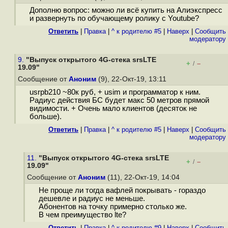
Дополню вопрос: можно ли всё купить на Алиэкспресс
и развернуть по обучающему ролику с Youtube?
Ответить
|
Правка
|
^ к родителю #5
|
Наверх
|
Cообщить
модератору
9.
"Выпуск открытого 4G-стека srsLTE
+
–
/
19.09"
Сообщение от
Аноним
(9), 22-Окт-19, 13:11
usrpb210 ~80к руб, + usim и программатор к ним.
Радиус действия БС будет макс 50 метров прямой
видимости. + Очень мало клиентов (десяток не
больше).
Ответить
|
Правка
|
^ к родителю #5
|
Наверх
|
Cообщить
модератору
11.
"Выпуск открытого 4G-стека srsLTE
+
–
/
19.09"
Сообщение от
Аноним
(11), 22-Окт-19, 14:04
Не проще ли тогда вафлей покрывать - гораздо
дешевле и радиус не меньше.
Абонентов на точку примерно столько же.
В чем преимущество lte?
Ответить
|
Правка
|
^ к родителю #9
|
Наверх
|
Cообщить