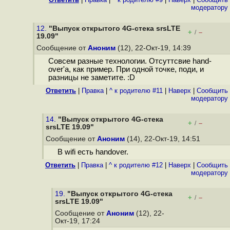
модератору
12.
"Выпуск открытого 4G-стека srsLTE
+
–
/
19.09"
Сообщение от
Аноним
(12), 22-Окт-19, 14:39
Совсем разные технологии. Отсуттсвие hand-
over'а, как пример. При одной точке, поди, и
разницы не заметите. :D
Ответить
|
Правка
|
^ к родителю #11
|
Наверх
|
Cообщить
модератору
14.
"Выпуск открытого 4G-стека
+
–
/
srsLTE 19.09"
Сообщение от
Аноним
(14), 22-Окт-19, 14:51
В wifi есть handover.
Ответить
|
Правка
|
^ к родителю #12
|
Наверх
|
Cообщить
модератору
19.
"Выпуск открытого 4G-стека
+
–
/
srsLTE 19.09"
Сообщение от
Аноним
(12), 22-
Окт-19, 17:24