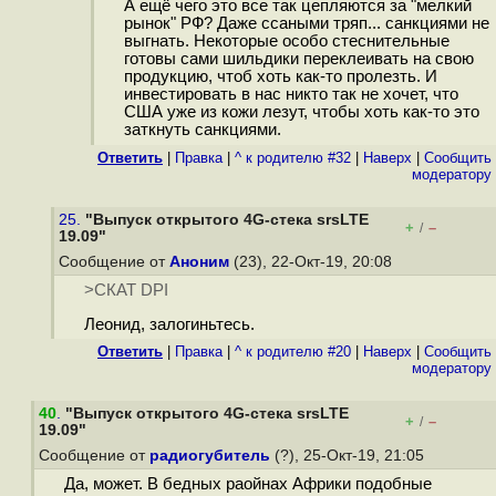
А ещё чего это все так цепляются за "мелкий
рынок" РФ? Даже ссаными тряп... санкциями не
выгнать. Некоторые особо стеснительные
готовы сами шильдики переклеивать на свою
продукцию, чтоб хоть как-то пролезть. И
инвестировать в нас никто так не хочет, что
США уже из кожи лезут, чтобы хоть как-то это
заткнуть санкциями.
Ответить
|
Правка
|
^ к родителю #32
|
Наверх
|
Cообщить
модератору
25.
"Выпуск открытого 4G-стека srsLTE
+
–
/
19.09"
Сообщение от
Аноним
(23), 22-Окт-19, 20:08
>СКАТ DPI
Леонид, залогиньтесь.
Ответить
|
Правка
|
^ к родителю #20
|
Наверх
|
Cообщить
модератору
40
.
"Выпуск открытого 4G-стека srsLTE
+
–
/
19.09"
Сообщение от
радиогубитель
(?), 25-Окт-19, 21:05
Да, может. В бедных раойнах Африки подобные