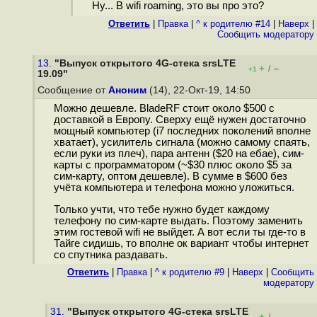
Ну... В wifi roaming, это вы про это?
Ответить
|
Правка
|
^ к родителю #14
|
Наверх
|
Cообщить модератору
13.
"Выпуск открытого 4G-стека srsLTE
+
–
/
+1
19.09"
Сообщение от
Аноним
(14), 22-Окт-19, 14:50
Можно дешевле. BladeRF стоит около $500 с
доставкой в Европу. Сверху ещё нужен достаточно
мощный компьютер (i7 последних поколений вполне
хватает), усилитель сигнала (можно самому спаять,
если руки из плеч), пара антенн ($20 на ебае), сим-
карты с программатором (~$30 плюс около $5 за
сим-карту, оптом дешевле). В сумме в $600 без
учёта компьютера и телефона можно уложиться.
Только учти, что тебе нужно будет каждому
телефону по сим-карте выдать. Поэтому заменить
этим гостевой wifi не выйдет. А вот если ты где-то в
Тайге сидишь, то вполне ок вариант чтобы интернет
со спутника раздавать.
Ответить
|
Правка
|
^ к родителю #9
|
Наверх
|
Cообщить
модератору
31.
"Выпуск открытого 4G-стека srsLTE
+
–