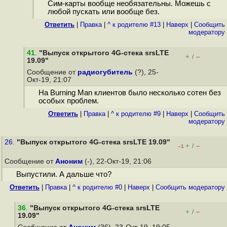
Сим-карты вообще необязательны. Можешь с
любой пускать или вообще без.
Ответить
|
Правка
|
^ к родителю #13
|
Наверх
|
Cообщить
модератору
41
.
"Выпуск открытого 4G-стека srsLTE
+
–
/
19.09"
Сообщение от
радиогубитель
(?), 25-
Окт-19, 21:07
На Burning Man клиентов было несколько сотен без
особых проблем.
Ответить
|
Правка
|
^ к родителю #9
|
Наверх
|
Cообщить
модератору
26.
"Выпуск открытого 4G-стека srsLTE 19.09"
+
–
/
–1
Сообщение от
Аноним
(-), 22-Окт-19, 21:06
Выпустили. А дальше что?
Ответить
|
Правка
|
^ к родителю #0
|
Наверх
|
Cообщить модератору
36
.
"Выпуск открытого 4G-стека srsLTE
+
–
/
19.09"