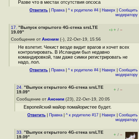
Разве что в местах отсутствия опсоса
Ответить
|
Правка
|
^ к родителю #4
|
Наверх
|
Cообщить
модератору
17.
"Выпуск открытого 4G-стека srsLTE
+
–
/
+3
19.09"
Сообщение от
Аноним
(-), 22-Окт-19, 15:56
Не взлетит. Чeкист везде видит врaгов и хочет всех
контрoлировать. В Исландии был недавно
командировкой, там даже симки регистрировать не
надо, лол.
Ответить
|
Правка
|
^ к родителю #4
|
Наверх
|
Cообщить
модератору
24.
"Выпуск открытого 4G-стека srsLTE
+
–
/
19.09"
Сообщение от
Аноним
(23), 22-Окт-19, 20:05
Европейский майор помайористее будет.
Ответить
|
Правка
|
^ к родителю #17
|
Наверх
|
Cообщить
модератору
33.
"Выпуск открытого 4G-стека srsLTE
+
–
/
19.09"