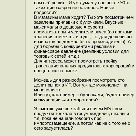
сам всё решит". Я уж думал у нас после 90-х
таких динозавров не осталось. Новые
подросли?
В магазины мама ходит? Ты хоть посмотри чем
завалены прилавки с булочками. Вкусные +
максимально дешевые = сурогат +
ароматизаторы и усилители вкуса (со сроками
хранения в месяцы и годы, т.к. для дешевизны,
возвратов не должно быть производителю). А
для борьбы с конкурентами реклама и
финансовое давление (демпинг, условия для
торговых сетей и т.д.)
Для интереса может посмотреть тройку
транснациональных продуктовых корпораций и
процент их на рынке.
Можешь для разнообразия посмотреть кто
делит рынок в ИТ. Вот уж где монополист на
монополисте.
Или тут, как пример с булочками, будет пример
конкуренции сайтомарателей?
Я смотрю уже все забыли почем MS свои
продукты толкала в госучреждения, школы и
т.д. пока не начали говорить про
импортозамещение, а потом как не с того не с
сего засуетилась?