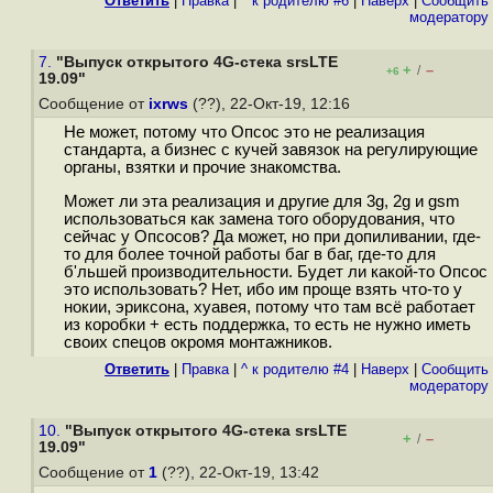
Ответить
|
Правка
|
^ к родителю #6
|
Наверх
|
Cообщить
модератору
7.
"Выпуск открытого 4G-стека srsLTE
+
–
/
+6
19.09"
Сообщение от
ixrws
(??), 22-Окт-19, 12:16
Не может, потому что Опсос это не реализация
стандарта, а бизнес с кучей завязок на регулирующие
органы, взятки и прочие знакомства.
Может ли эта реализация и другие для 3g, 2g и gsm
использоваться как замена того оборудования, что
сейчас у Опсосов? Да может, но при допиливании, где-
то для более точной работы баг в баг, где-то для
б'льшей производительности. Будет ли какой-то Опсос
это использовать? Нет, ибо им проще взять что-то у
нокии, эриксона, хуавея, потому что там всё работает
из коробки + есть поддержка, то есть не нужно иметь
своих спецов окромя монтажников.
Ответить
|
Правка
|
^ к родителю #4
|
Наверх
|
Cообщить
модератору
10.
"Выпуск открытого 4G-стека srsLTE
+
–
/
19.09"
Сообщение от
1
(??), 22-Окт-19, 13:42