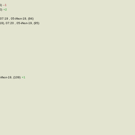
4)
–1
0)
+2
 07:19 , 05-Июл-19, (94)
19), 07:20 , 05-Июл-19, (95)
5-Июл-19, (109)
+1