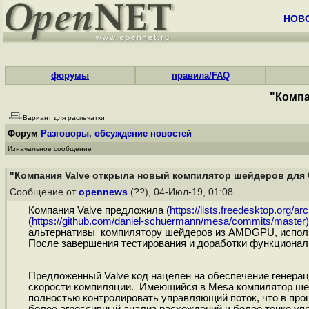
НОВ
форумы
правила/FAQ
"Компа
Вариант для распечатки
Форум
Разговоры, обсуждение новостей
Изначальное сообщение
"Компания Valve открыла новый компилятор шейдеров для
Сообщение от
opennews
(??), 04-Июл-19, 01:08
Компания Valve предложила (
https://lists.freedesktop.org/a
(
https://github.com/daniel-schuermann/mesa/commits/master)
альтернативы компилятору шейдеров из AMDGPU, исполь
После завершения тестирования и доработки функционал
Предложенный Valve код нацелен на обеспечение генерац
скорости компиляции. Имеющийся в Mesa компилятор шей
полностью контролировать управляющий поток, что в про