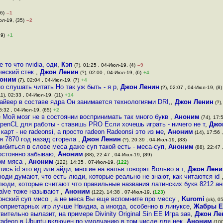
6)
–1
юл-19, (35)
–2
49)
+1
то что nvidia, оди
,
Кэп
(?), 01:25 , 04-Июл-19, (4)
–9
ческий стек
,
Джон Ленин
(?), 02:00 , 04-Июл-19, (6)
+4
оним
(7), 02:04 , 04-Июл-19, (7)
+4
о слушать читать Но так уж быть - я р
,
Джон Ленин
(?), 02:07 , 04-Июл-19, (8)
1), 02:33 , 04-Июл-19, (11)
+14
йвер в составе ядра Он занимается технологиями DRI,
,
Джон Ленин
(?),
6:32 , 04-Июл-19, (65)
+2
е Мой мозг не в состоянии воспринимать так много букв
,
Аноним
(74), 17:
penCL для работы - ставишь PRO Если хочешь играть - ничего не т
,
Джо
карт - не radeonsi, а просто radeon Radeonsi это из ме
,
Аноним
(14), 17:56 
я 7870 год назад сгорела
,
Джон Ленин
(?), 20:39 , 04-Июл-19, (83)
ибиться в слове меса даже суп такой есть - меса-суп
,
Аноним
(88), 22:47 
постоянно забываю
,
Аноним
(88), 22:47 , 04-Июл-19, (89)
ом мяса
,
Аноним
(122), 14:35 , 07-Июл-19, (
122
)
сь id это ид или айди, многие на вальв говорят Вольво а т
,
Джон Лени
юди думают, что есть люди, которые реально не знают, как читаются id
люди, которые считают что правильные названия латинских букв 8212 ан
alve тоже называют
,
Аноним
(122), 14:38 , 07-Июл-19, (
123
)
онский суп мисо , а не меса Вы еще вспомните про мессу
,
Kuromi
(ok), 0
приетарных игр лучше Нвидиа, а иногда, особенно в линуксе
,
Жабры Е
вительно вылазит, на примере Divinity Original Sin EE Игра зав
,
Джон Ле
radeon в Ubuntu включен по умолчанию в том числе для нек
,
Аноним
(100