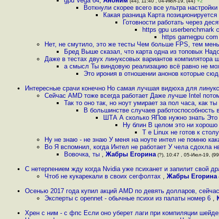
gpu Vega 64
,
Аноним
(44), 11:40 , 04-Июл-19, (44)
+2
Воткнули скорее всего все ультра настройк
Какая разница Карта позиционируется 
Готовности работать через дес
https gpu userbenchmark
https gamegpu com 
Нет, не смутило, это же тесты Чем больше FPS, тем ме
Бред Выше сказал, что карта одна из топовых Над
Даже в тестах двух линуксовых вариантов компилятора ш
а смысл Ты виндовую реализацию всё равно не мож
Это ирония в отношении анонов которые сюд
Интересные срачи конечно Но самая лучшая видюха для линукс
Сейчас AMD тоже всегда работает Даже лучше Intel потом
Так то оно так, но ноут умирает за пол часа, как т
В большинстве случаев работоспособность в
ШТА А сколько ЯПов нужно знать Это
Ну блин В целом это ни хорошо 
Т е Linux не готов к стол
Ну не знаю - не знаю У меня на ноуте интел не помню как
Во Я вспомнил, когда Интел не работает У чела сдохла нв
Вовочка, ты
,
Жабры Егорина
(?), 10:47 , 05-Июл-19, (99
С нетерпением жду когда Nvidia уже психанет и запилит свой 
Чтоб не кукарекали в своих сегфолтах
,
Жабры Егорина
Осенью 2017 года купил акций AMD по девять долларов, сейчас
Эксперты с opennet - обычные психи из палаты номер 6
,
Хрен с ним - с фпс Если оно уберет лаги при компиляции шейде