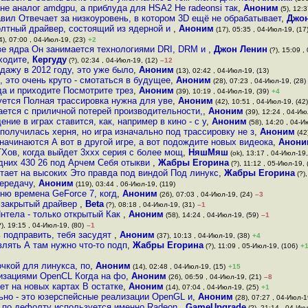
не аналог amdgpu, а приблуда для HSA2 Не radeonsi так
,
Аноним
(5), 12:3
авил Отвечает за низкоуровень, в котором 3D ещё не обрабатывает
,
Джо
олтный драйвер, состоящий из ядерной и
,
Аноним
(17), 05:35 , 04-Июл-19, (17
4), 07:00 , 04-Июл-19, (23)
+2
е ядра Он занимается технологиями DRI, DRM и
,
Джон Ленин
(?), 15:09 ,
иходите
,
Кергуду
(?), 02:34 , 04-Июл-19, (12)
–12
одажу в 2012 году, это уже было
,
Аноним
(13), 02:42 , 04-Июл-19, (13)
 это очень круто - смотаться в будущее
,
Аноним
(28), 07:23 , 04-Июл-19, (28)
да и приходите Посмотрите трез
,
Аноним
(39), 10:19 , 04-Июл-19, (39)
+4
буется Полная трассировка нужна для уве
,
Аноним
(42), 10:51 , 04-Июл-19, (42)
ается с приличной потерей производительности,
,
Аноним
(39), 12:24 , 04-Ию
ние в играх ставится, как, например в кино - с у
,
Аноним
(58), 14:20 , 04-И
получилась херня, но игра изначально под трассировку не з
,
Аноним
(42
 начинаются А вот в другой игре, а вот подождите новых видеока
,
Анони
Xов, когда выйдет 3xxx серия с более мощ
,
НяшМяш
(ok), 13:17 , 04-Июл-19,
дних 430 26 под Арчем Себя отыкви
,
Жабры Егорина
(?), 11:12 , 05-Июл-19, 
ает на высоких Это правда под виндой Под линукс
,
Жабры Егорина
(?),
ередачу
,
Аноним
(119), 03:44 , 06-Июл-19, (119)
ню времена GeForce 7, когд
,
Аноним
(26), 07:03 , 04-Июл-19, (24)
–3
н закрытый драйвер
,
Beta
(?), 08:18 , 04-Июл-19, (31)
–1
Интела - только открытый Как
,
Аноним
(58), 14:24 , 04-Июл-19, (59)
–1
), 19:15 , 04-Июл-19, (80)
–1
ь подправить, тебя засудят
,
Аноним
(37), 10:13 , 04-Июл-19, (38)
+4
влять А там нужно что-то подп
,
Жабры Егорина
(?), 11:09 , 05-Июл-19, (106)
+
чкой для линукса, по
,
Аноним
(14), 02:48 , 04-Июл-19, (15)
+15
изациями OpenCL Когда на фо
,
Аноним
(26), 06:59 , 04-Июл-19, (21)
–8
ает на новых картах В остатке
,
Аноним
(14), 07:04 , 04-Июл-19, (25)
+1
но - это юзерспейсные реализации OpenGL и
,
Аноним
(28), 07:27 , 04-Июл-1
 по дефолту используется именно Radeon
,
GameUpgrade
(?), 21:14 , 04-Июл