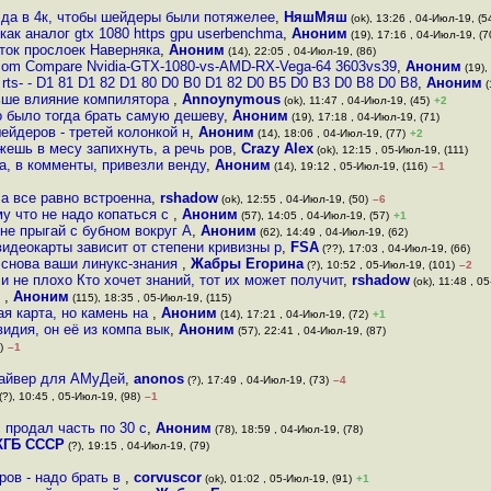
и да в 4к, чтобы шейдеры были потяжелее
,
НяшМяш
(ok), 13:26 , 04-Июл-19, (5
как аналог gtx 1080 https gpu userbenchma
,
Аноним
(19), 17:16 , 04-Июл-19, (7
яток прослоек Наверняка
,
Аноним
(14), 22:05 , 04-Июл-19, (86)
 com Compare Nvidia-GTX-1080-vs-AMD-RX-Vega-64 3603vs39
,
Аноним
(19),
rts- - D1 81 D1 82 D1 80 D0 B0 D1 82 D0 B5 D0 B3 D0 B8 D0 B8
,
Аноним
(
ньше влияние компилятора
,
Annoynymous
(ok), 11:47 , 04-Июл-19, (45)
+2
о было тогда брать самую дешеву
,
Аноним
(19), 17:18 , 04-Июл-19, (71)
ейдеров - третей колонкой н
,
Аноним
(14), 18:06 , 04-Июл-19, (77)
+2
ешь в месу запихнуть, а речь ров
,
Crazy Alex
(ok), 12:15 , 05-Июл-19, (111)
а, в комменты, привезли венду
,
Аноним
(14), 19:12 , 05-Июл-19, (116)
–1
а все равно встроенна
,
rshadow
(ok), 12:55 , 04-Июл-19, (50)
–6
у что не надо копаться с
,
Аноним
(57), 14:05 , 04-Июл-19, (57)
+1
ы не прыгай с бубном вокруг А
,
Аноним
(62), 14:49 , 04-Июл-19, (62)
идеокарты зависит от степени кривизны р
,
FSA
(??), 17:03 , 04-Июл-19, (66)
 снова ваши линукс-знания
,
Жабры Егорина
(?), 10:52 , 05-Июл-19, (101)
–2
и не плохо Кто хочет знаний, тот их может получит
,
rshadow
(ok), 11:48 , 0
у
,
Аноним
(115), 18:35 , 05-Июл-19, (115)
ая карта, но камень на
,
Аноним
(14), 17:21 , 04-Июл-19, (72)
+1
идия, он её из компа вык
,
Аноним
(57), 22:41 , 04-Июл-19, (87)
)
–1
драйвер для АМуДей
,
anonos
(?), 17:49 , 04-Июл-19, (73)
–4
(?), 10:45 , 05-Июл-19, (98)
–1
 продал часть по 30 с
,
Аноним
(78), 18:59 , 04-Июл-19, (78)
КГБ СССР
(?), 19:15 , 04-Июл-19, (79)
ров - надо брать в
,
corvuscor
(ok), 01:02 , 05-Июл-19, (91)
+1