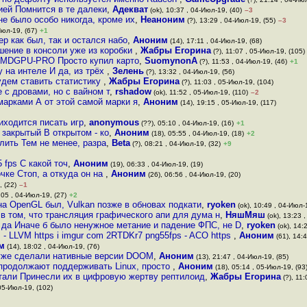
ией Помнится в те далеки
,
Адекват
(ok), 10:37 , 04-Июл-19, (40)
–3
не было особо никогда, кроме их
,
Неаноним
(?), 13:29 , 04-Июл-19, (55)
–3
Июл-19, (67)
+1
ер как был, так и остался набо
,
Аноним
(14), 17:11 , 04-Июл-19, (68)
шение в консоли уже из коробки
,
Жабры Егорина
(?), 11:07 , 05-Июл-19, (105)
AMDGPU-PRO Просто купил карто
,
SuomynonA
(?), 11:53 , 04-Июл-19, (46)
+1
 на интеле И да, из трёх
,
Зелень
(?), 13:32 , 04-Июл-19, (56)
Будем ставить статистику
,
Жабры Егорина
(?), 11:03 , 05-Июл-19, (104)
 с дровами, но с вайном т
,
rshadow
(ok), 11:52 , 05-Июл-19, (110)
–2
марками А от этой самой марки я
,
Аноним
(14), 19:15 , 05-Июл-19, (117)
иходится писать игр
,
anonymous
(??), 05:10 , 04-Июл-19, (16)
+1
 закрытый В открытом - ко
,
Аноним
(18), 05:55 , 04-Июл-19, (18)
+2
лить Тем не менее, разра
,
Beta
(?), 08:21 , 04-Июл-19, (32)
+9
 fps С какой точ
,
Аноним
(19), 06:33 , 04-Июл-19, (19)
чке Стоп, а откуда он на
,
Аноним
(26), 06:56 , 04-Июл-19, (20)
, (22)
–1
:05 , 04-Июл-19, (27)
+2
а OpenGL был, Vulkan позже в обновах подкати
,
ryoken
(ok), 10:49 , 04-Июл-1
 в том, что трансляция графического апи для дума н
,
НяшМяш
(ok), 13:23 
 да Иначе б было ненужное метание и падение ФПС, не D
,
ryoken
(ok), 14:
s - LLVM https i imgur com 2RTDKr7 png55fps - ACO https
,
Аноним
(61), 14:4
м
(14), 18:02 , 04-Июл-19, (76)
 уже сделали нативные версии DOOM
,
Аноним
(13), 21:47 , 04-Июл-19, (85)
 продолжают поддерживать Linux, просто
,
Аноним
(18), 05:14 , 05-Июл-19, (93
тали Принесли их в цифровую жертву рептилоид
,
Жабры Егорина
(?), 11:
 05-Июл-19, (102)