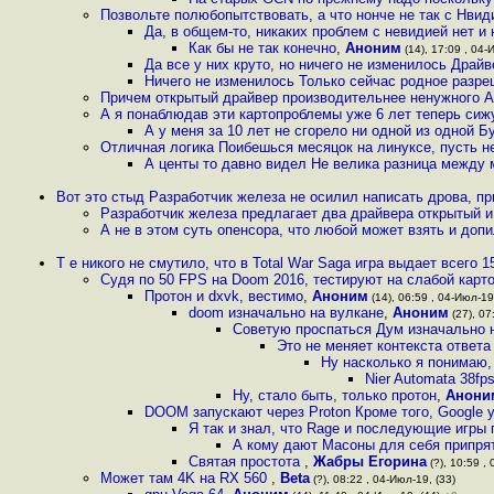
Позвольте полюбопытствовать, а что нонче не так с Нвид
Да, в общем-то, никаких проблем с невидией нет и 
Как бы не так конечно
,
Аноним
(14), 17:09 , 04-
Да все у них круто, но ничего не изменилось Драйв
Ничего не изменилось Только сейчас родное разре
Причем открытый драйвер производительнее ненужного 
А я понаблюдав эти картопроблемы уже 6 лет теперь сижу
А у меня за 10 лет не сгорело ни одной из одной 
Отличная логика Поибешься месяцок на линуксе, пусть не
А центы то давно видел Не велика разница между 
Вот это стыд Разработчик железа не осилил написать дрова, пр
Разработчик железа предлагает два драйвера открытый и
А не в этом суть опенсора, что любой может взять и допи
Т е никого не смутило, что в Total War Saga игра выдает всего 15
Судя по 50 FPS на Doom 2016, тестируют на слабой карто
Протон и dxvk, вестимо
,
Аноним
(14), 06:59 , 04-Июл-19
doom изначально на вулкане
,
Аноним
(27), 07
Советую проспаться Дум изначально н
Это не меняет контекста ответа
Ну насколько я понимаю,
Nier Automata 38fp
Ну, стало быть, только протон
,
Анони
DOOM запускают через Proton Кроме того, Google
Я так и знал, что Rage и последующие игры
А кому дают Масоны для себя припря
Святая простота
,
Жабры Егорина
(?), 10:59 ,
Может там 4K на RX 560
,
Beta
(?), 08:22 , 04-Июл-19, (33)