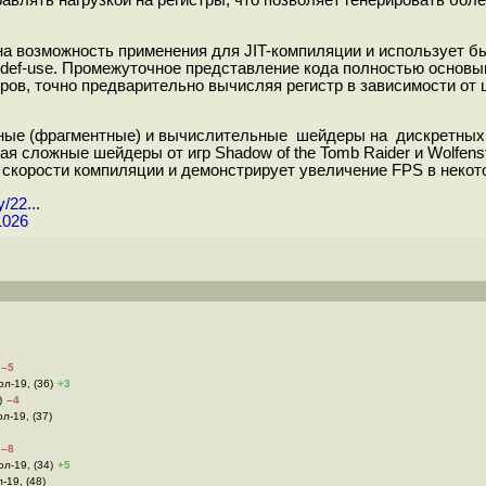
равлять нагрузкой на регистры, что позволяет генерировать б
на возможность применения для JIT-компиляции и использует бы
и def-use. Промежуточное представление кода полностью основы
ров, точно предварительно вычисляя регистр в зависимости от 
ьные (фрагментные) и вычислительные шейдеры на дискретных 
я сложные шейдеры от игр Shadow of the Tomb Raider и Wolfens
орости компиляции и демонстрирует увеличение FPS в некотор
/22...
1026
–5
юл-19, (36)
+3
)
–4
юл-19, (37)
–8
юл-19, (34)
+5
-19, (48)