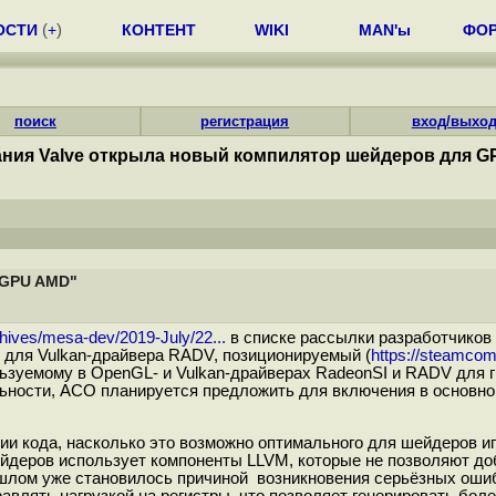
ОСТИ
(
+
)
КОНТЕНТ
WIKI
MAN'ы
ФО
поиск
регистрация
вход/выхо
ния Valve открыла новый компилятор шейдеров для 
 GPU AMD"
rchives/mesa-dev/2019-July/22...
в списке рассылки разработчико
для Vulkan-драйвера RADV, позиционируемый (
https://steamco
зуемому в OpenGL- и Vulkan-драйверах RadeonSI и RADV для 
ьности, ACO планируется предложить для включения в основно
ии кода, насколько это возможно оптимального для шейдеров и
деров использует компоненты LLVM, которые не позволяют доб
шлом уже становилось причиной возникновения серьёзных ошибо