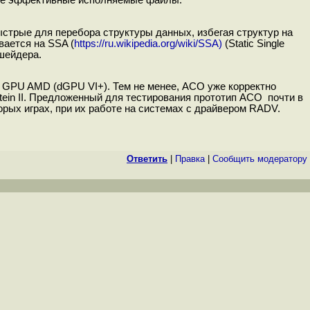
олее эффективные исполняемые файлы.
стрые для перебора структуры данных, избегая структур на
вается на SSA (
https://ru.wikipedia.org/wiki/SSA)
(Static Single
шейдера.
GPU AMD (dGPU VI+). Тем не менее, ACO уже корректно
tein II. Предложенный для тестирования прототип ACO почти в
ых играх, при их работе на системах с драйвером RADV.
Ответить
|
Правка
|
Cообщить модератору