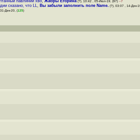
птанный павлиний хво
,
Жабры Егорина
(?), 10:42 , 05-Июл-19, (97)
–7
дии сказано, что LL
,
Вы забыли заполнить поле Name.
(?), 03:07 , 14-Дек-19
 31-Дек-20, (
125
)