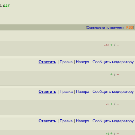
, (
124
)
[
Сортировка по времени
|
RSS
]
+
–
/
–40
Ответить
|
Правка
|
Наверх
|
Cообщить модератору
+
–
/
Ответить
|
Правка
|
Наверх
|
Cообщить модератору
+
–
/
–5
Ответить
|
Правка
|
Наверх
|
Cообщить модератору
+
–
/
+3