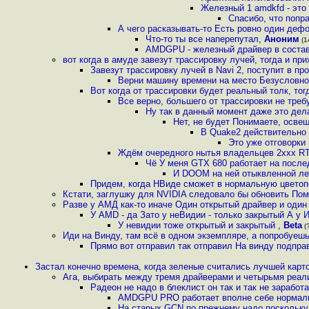
Железный 1 amdkfd - это 
Спасибо, что попр
А чего расказывать-то Есть ровно один деф
Что-то ты все наперепутал
,
Аноним
(1
AMDGPU - железный драйвер в состав
вот когда в амуде завезут трассировку лучей, тогда и пр
Завезут трассировку лучей в Navi 2, поступит в пр
Верни машину времени на место Безусловно,
Вот когда от трассировки будет реальный толк, тог
Все верно, большего от трассировки не тре
Ну так в данный момент даже это дел
Нет, не будет Понимаете, освеще
В Quake2 действительно 
Это уже отговорки
Ждём очередного нытья владельцев 2ххх RT
Чё У меня GTX 680 работает на после
И DOOM на ней отыквленной лет
Придем, когда НВиде сможет в нормальную цветоп
Кстати, заглушку для NVIDIA следовало бы обновить Пом
Разве у АМД как-то иначе Один открытый драйвер и оди
У AMD - да Зато у неВидии - только закрытый А у 
У невидии тоже открытый и закрытый
,
Beta
(?
Иди на Винду, там всё в одном экземпляре, а попробуеш
Прямо вот отправил так отправил На винду подпра
Застал конечно времена, когда зеленые считались лучшей карто
Ага, выбирать между тремя драйверами и четырьмя реал
Радеон не надо в блеклист он так и так не заработ
AMDGPU PRO работает вполне себе нормаль
На старых GCN по прежнему надо поскольку