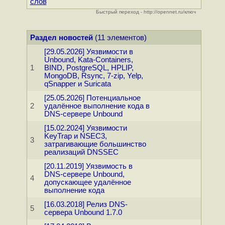
слов
Быстрый переход - http://opennet.ru/ключ
Раздел новостей
(11 элементов)
[29.05.2026] Уязвимости в
Unbound, Kata-Containers,
1
BIND, PostgreSQL, HPLIP,
MongoDB, Rsync, 7-zip, Yelp,
qSnapper и Suricata
[25.05.2026] Потенциальное
2
удалённое выполнение кода в
DNS-сервере Unbound
[15.02.2024] Уязвимости
KeyTrap и NSEC3,
3
затрагивающие большинство
реализаций DNSSEC
[20.11.2019] Уязвимость в
DNS-сервере Unbound,
4
допускающее удалённое
выполнение кода
[16.03.2018] Релиз DNS-
5
сервера Unbound 1.7.0