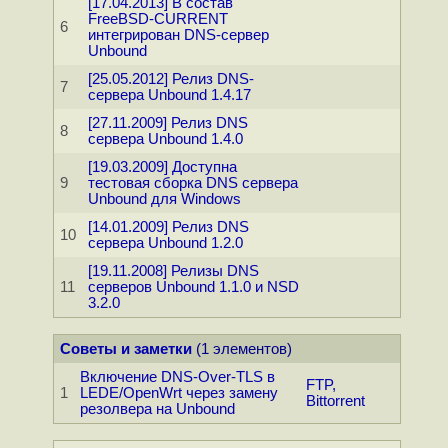
[17.04.2013] В состав
FreeBSD-CURRENT
6
интегрирован DNS-сервер
Unbound
[25.05.2012] Релиз DNS-
7
сервера Unbound 1.4.17
[27.11.2009] Релиз DNS
8
сервера Unbound 1.4.0
[19.03.2009] Доступна
9
тестовая сборка DNS сервера
Unbound для Windows
[14.01.2009] Релиз DNS
10
сервера Unbound 1.2.0
[19.11.2008] Релизы DNS
11
серверов Unbound 1.1.0 и NSD
3.2.0
Советы и заметки
(1 элементов)
Включение DNS-Over-TLS в
FTP,
1
LEDE/OpenWrt через замену
Bittorrent
резолвера на Unbound