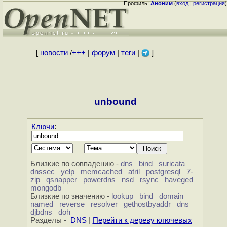
Профиль:
Аноним
(
вход
|
регистрация
)
[
новости
/
+++
|
форум
|
теги
|
]
unbound
Ключи
:
Близкие по совпадению -
dns
bind
suricata
dnssec
yelp
memcached
atril
postgresql
7-
zip
qsnapper
powerdns
nsd
rsync
haveged
mongodb
Близкие по значению -
lookup
bind
domain
named
reverse
resolver
gethostbyaddr
dns
djbdns
doh
Разделы -
DNS
|
Перейти к дереву ключевых