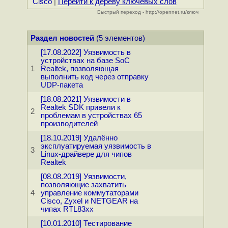
Cisco
|
Перейти к дереву ключевых слов
Быстрый переход - http://opennet.ru/ключ
Раздел новостей
(5 элементов)
[17.08.2022] Уязвимость в
устройствах на базе SoC
1
Realtek, позволяющая
выполнить код через отправку
UDP-пакета
[18.08.2021] Уязвимости в
Realtek SDK привели к
2
проблемам в устройствах 65
производителей
[18.10.2019] Удалённо
эксплуатируемая уязвимость в
3
Linux-драйвере для чипов
Realtek
[08.08.2019] Уязвимости,
позволяющие захватить
4
управление коммутаторами
Cisco, Zyxel и NETGEAR на
чипах RTL83xx
[10.01.2010] Тестирование