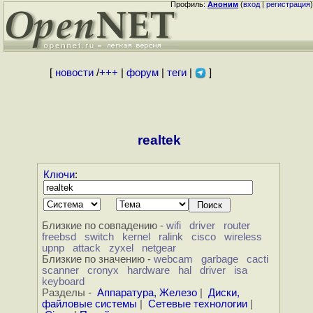
Профиль:
Аноним
(
вход
|
регистрация
)
[
новости
/
+++
|
форум
|
теги
|
]
realtek
Ключи
:
Близкие по совпадению -
wifi
driver
router
freebsd
switch
kernel
ralink
cisco
wireless
upnp
attack
zyxel
netgear
Близкие по значению -
webcam
garbage
cacti
scanner
cronyx
hardware
hal
driver
isa
keyboard
Разделы -
Аппаратура, Железо
|
Диски,
файловые системы
|
Сетевые технологии
|