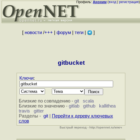
Профиль:
Аноним
(
вход
|
регистрация
)
[
новости
/
+++
|
форум
|
теги
|
]
gitbucket
Ключи
:
Близкие по совпадению -
git
scala
Близкие по значению -
gitlab
github
kallithea
travis
gitter
Разделы -
git
|
Перейти к дереву ключевых
слов
Быстрый переход - http://opennet.ru/ключ