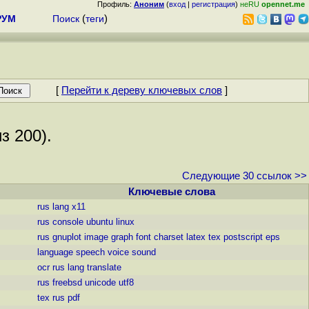
Профиль:
Аноним
(
вход
|
регистрация
)
неRU
opennet.me
РУМ
Поиск
(
теги
)
[
Перейти к дереву ключевых слов
]
з 200).
Следующие 30 ссылок >>
Ключевые слова
rus
lang
x11
rus
console
ubuntu
linux
rus
gnuplot
image
graph
font
charset
latex
tex
postscript
eps
language
speech
voice
sound
ocr
rus
lang
translate
rus
freebsd
unicode
utf8
tex
rus
pdf