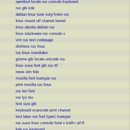
openbsd
locale
rus
console
keyboard
rus
gtk
kde
debian
linux
tune
xorg
fvwm
rus
linux
mount
utf
charset
kernel
linux
ubuntu
debian
rus
linux
slackware
rus
console
x
vim
rus
text
codepage
diskless
rus
linux
rus
linux
mandrake
gnome
gtk
locale
unicode
rus
linux
suse
font
gtk
rus
ttf
news
slrn
fido
mozilla
font
truetype
rus
print
mozilla
rus
linux
rus
tex
font
rus
lyx
tex
font
size
gtk
keyboard
scancode
print
charset
text
latex
rus
font
type1
truetype
rus
suse
linux
console
fond
x
koi8-r
utf-8
kde
rus
keyboard