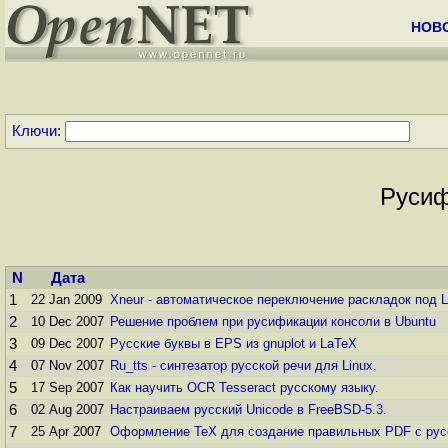
НОВ
Ключи
:
Русиф
N
Дата
1
22 Jan 2009
Xneur - автоматическое переключение раскладок под Li
2
10 Dec 2007
Решение проблем при русификации консоли в Ubuntu
3
09 Dec 2007
Русские буквы в EPS из gnuplot и LaTeX
4
07 Nov 2007
Ru_tts - синтезатор русской речи для Linux.
5
17 Sep 2007
Как научить OCR Tesseraсt русскому языку.
6
02 Aug 2007
Настраиваем русский Unicode в FreeBSD-5.3.
7
25 Apr 2007
Оформление TeX для создание правильных PDF с рус