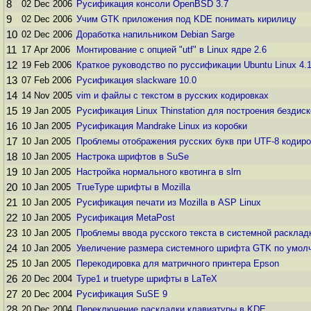
8
02 Dec 2006
Русификация консоли OpenBSD 3.7
9
02 Dec 2006
Учим GTK приложения под KDE понимать кирилицу
10
02 Dec 2006
Доработка напильником Debian Sarge
11
17 Apr 2006
Монтирование с опцией "utf" в Linux ядре 2.6
12
19 Feb 2006
Краткое руководство по руссификации Ubuntu Linux 4.
13
07 Feb 2006
Русификация slackware 10.0
14
14 Nov 2005
vim и файлы с текстом в русских кодировках
15
19 Jan 2005
Русификация Linux Thinstation для построения бездис
16
10 Jan 2005
Русификация Mandrake Linux из коробки
17
10 Jan 2005
Проблемы отображения русских букв при UTF-8 кодир
18
10 Jan 2005
Настрока шрифтов в SuSe
19
10 Jan 2005
Настройка нормального квотинга в slrn
20
10 Jan 2005
TrueType шрифты в Mozilla
21
10 Jan 2005
Русификация печати из Mozilla в ASP Linux
22
10 Jan 2005
Русификация MetaPost
23
10 Jan 2005
Проблемы ввода русского текста в системной раскладк
24
10 Jan 2005
Увеличение размера системного шрифта GTK по умол
25
10 Jan 2005
Перекодировка для матричного принтера Epson
26
20 Dec 2004
Type1 и truetype шрифты в LaTeX
27
20 Dec 2004
Русификация SuSE 9
28
20 Dec 2004
Переключение раскладки клавиатуры в KDE.