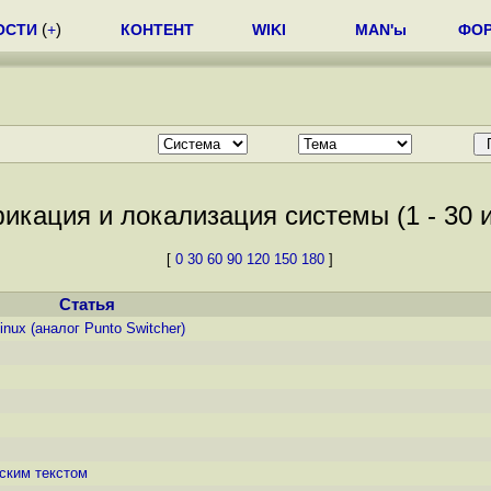
ОСТИ
(
+
)
КОНТЕНТ
WIKI
MAN'ы
ФО
икация и локализация системы (1 - 30 и
[
0
30
60
90
120
150
180
]
Статья
nux (аналог Punto Switcher)
ским текстом