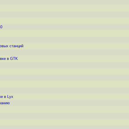
10
ковых станций
овке в GTK
е в Lyx
чанию