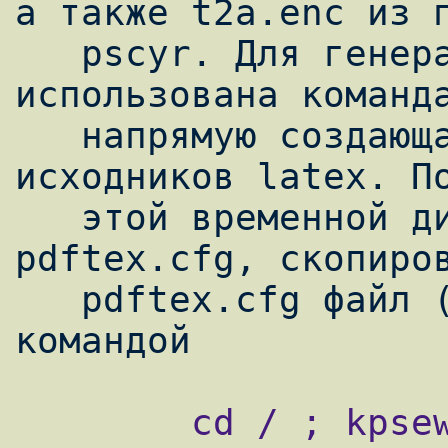
а также t2a.enc из п
   pscyr. Для генерации pdf файла будет 
использована команда
   напрямую создающая pdf-файл из 
исходников latex. По
   этой временной директории еще файл 
pdftex.cfg, скопиров
   pdftex.cfg файл (найти его можно 
        cd / ; kpsewhich -progname=pdftex 