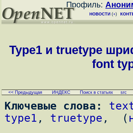
Профиль:
Анони
НОВОСТИ
(
+
)
КОНТ
Type1 и truetype шриф
font ty
<< Предыдущая
ИНДЕКС
Поиск в статьях
src
Ключевые слова:
tex
type1
, 
truetype
,  (