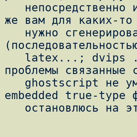
   непосредственно из latex исходника. Если 
же вам для каких-то 
   нужно сгенерировать постскрипт-файл 
(последовательностью
   latex...; dvips ...), то тут имеются 
проблемы связанные с
   ghostscript не умеет обрабатывать 
embedded true-type ф
   остановлюсь на этом).
