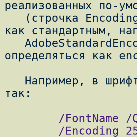
реализованных по-умо
   (строчка Encoding). Список может быть 
как стандартным, нап
   AdobeStandardEncoding, либо явно 
определяться как enc
   Например, в шрифте Quake он определен 
        /FontName /QuakeСyr def

        /Encoding 256 array 0 1 255 {1 