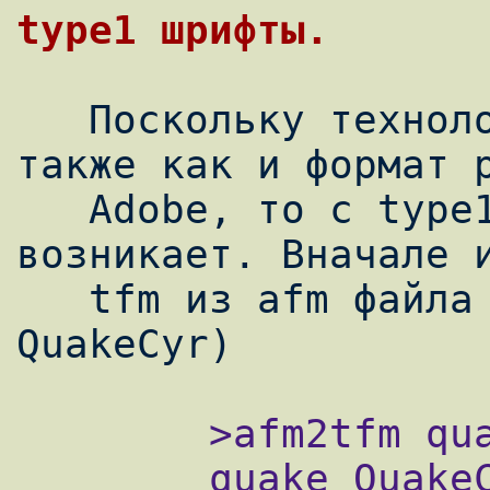
   Поскольку технология type1 шрифтов, 
также как и формат p
   Adobe, то с type1 шрифтами проблем не 
возникает. Вначале и
   tfm из afm файла (например из шрифта 
        >afm2tfm quake.afm -T t2a.enc

        quake QuakeCyr " T2AEncoding 