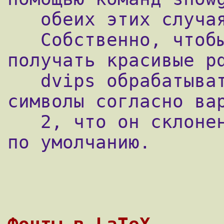
   обеих этих случаях вы имеете type3 фонт.

   Собственно, чтобы из latex файла 
получать красивые pd
   dvips обрабатывать "нестандартные" 
символы согласно вар
   2, что он склонен делать, так сказать, 
по умолчанию.
