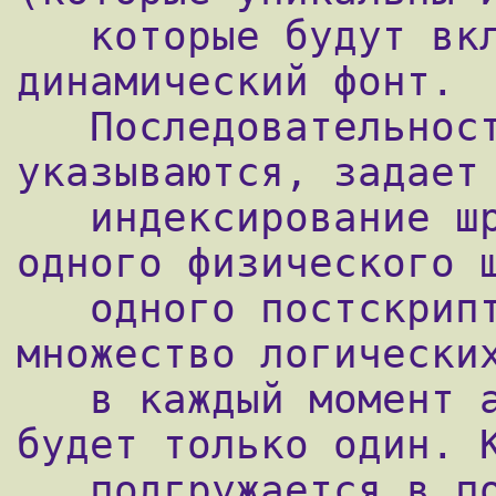
   которые будут включены в логический 
динамический фонт.

   Последовательность, в которой эти имена 
указываются, задает

   индексирование шрифта. В принципе, из 
одного физического ш
   одного постскрипт файл можно создать 
множество логических
   в каждый момент активным (selected) 
будет только один. К
   подгружается в постскрипт файл, то 