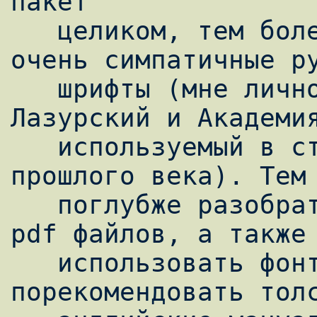
пакет

   целиком, тем более, что в нем содержатся 
очень симпатичные ру
   шрифты (мне лично очень понравились 
Лазурский и Академия
   используемый в старых изданиях 50х годов 
прошлого века). Тем 
   поглубже разобраться в структурах ps, 
pdf файлов, а также 
   использовать фонты в этих файлах могу 
порекомендовать толс