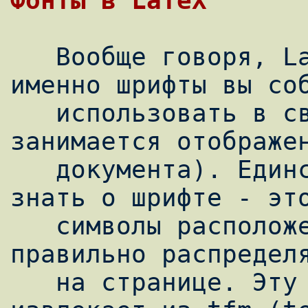
   Вообще говоря, LaTeX безразлично какие 
именно шрифты вы соб
   использовать в своем документе (LaTeX не 
занимается отображен
   документа). Единственное, что ему нужно 
знать о шрифте - это
   символы расположены и их метрику, чтобы 
правильно распределя
   на странице. Эту информацию latex 