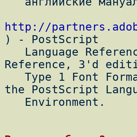
   английские мануалы с сайта Adobe (

http://partners.ado
) - PostScript

   Language Reference, 3'd edition; PDF 
Reference, 3'd editi
   Type 1 Font Format; Supporting Fonts in 
the PostScript Langu
   Environment.
