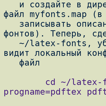
   и создайте в директории ~/latex-fonts 
файл myfonts.map (в 
   записывать описания сгенерированных 
фонтов). Теперь, сде
   ~/latex-fonts, убедитесь, что tetex 
видит локальный конф
        cd ~/latex-fonts; kpsewhich --
progname=pdftex pdft