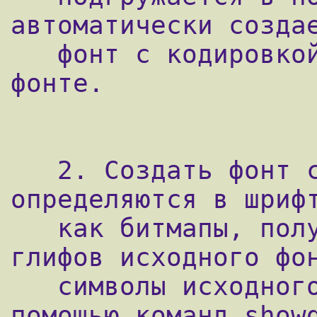
автоматически создае
   фонт с кодировкой, указанной в самом 
фонте.

   2. Создать фонт с "нуля". Нужные символы 
определяются в шрифт
   как битмапы, полученные растеризацией 
глифов исходного фон
   символы исходного фонта вставляются с 
помощью команд showg