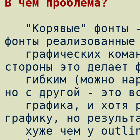
   "Корявые" фонты - это type3 фонты, т.е. 
фонты реализованные 
   графических команд postscript. С одной 
стороны это делает ф
   гибким (можно нарисовать любой символ), 
но с другой - это вс
   графика, и хотя pdf умеет сглаживать 
графику, но результа
   хуже чем у outlined type1 и truetype 