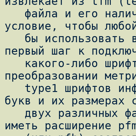
извлекает из tfm (te
   файла и его наличие - непременное 
условие, чтобы любой
   бы использовать в latex документах. Т.е. 
первый шаг к подключ
   какого-либо шрифта к latex - это 
преобразовании метри
   type1 шрифтов информация о начертании 
букв и их размерах с
   двух различных файлах - afm (может также 
иметь расширение pfm