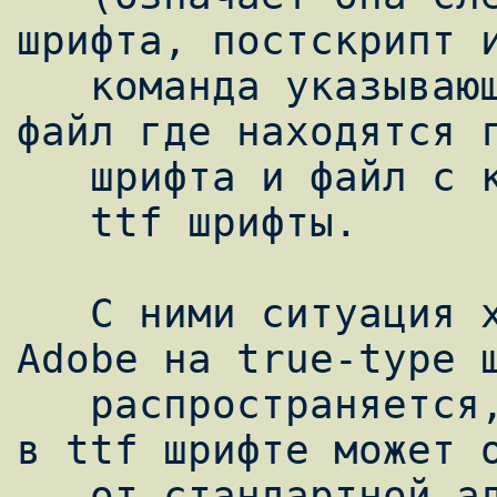
шрифта, постскрипт и
   команда указывающая перекодировку фонта, 
файл где находятся г
   шрифта и файл с кодировкой).

   ttf шрифты.

   С ними ситуация хуже. Поскольку стандарт 
Adobe на true-type ш
   распространяется, то кодировка символов 
в ttf шрифте может о
   от стандартной адобовской, и в основном 