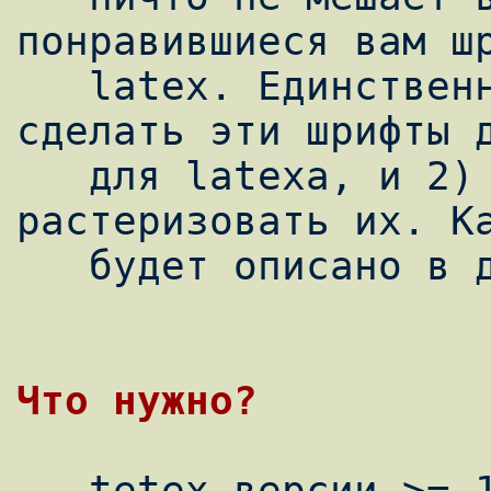
понравившиеся вам шр
   latex. Единственные проблемы - это 1) 
сделать эти шрифты д
   для latexa, и 2) отучить latex 
растеризовать их. Ка
   будет описано в данном тексте.

   tetex версии >= 1.0.7, ghostscript 