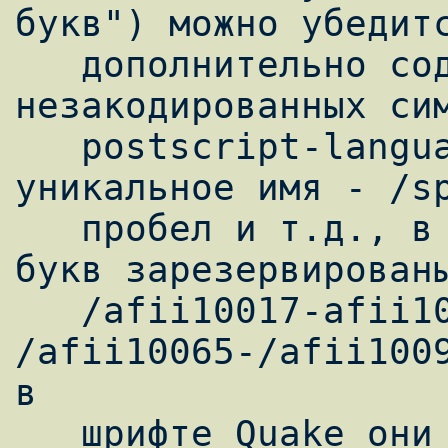
букв") можно убедитс
   дополнительно содержит еще 3 
незакодированных сим
   postscript-language любой символ имеет 
уникальное имя - /sp
   пробел и т.д., в частности для русских 
букв зарезервированы
   /afii10017-afii10049; 
/afii10065-/afii1009
в

   шрифте Quake они уже закодированы). 