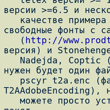
версии >=6.5 и неско
   качестве примера предлагаю использовать 
свободные фонты с са
   (
http://www.prod
версия) и Stonehenge
   Nadejda, Coptic (ttf версии). Также 
нужен будет один фай
   pscyr t2a.enc (файл с вектором кодировки 
T2AAdobeEncoding), н
   можете просто установить у себя этот 