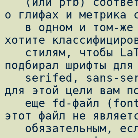
   (или pfb) соответственно, для ttf данные 
о глифах и метрика с
   в одном и том-же файле. Если же вы 
хотите классифициров
   стилям, чтобы LaTeX автоматически 
подбирал шрифты для 
   serifed, sans-serifed и т.д. текста, то 
для этой цели вам по
   еще fd-файл (font descriptor). Однако, 
этот файл не являетс
   обязательным, если вы собираетесь 