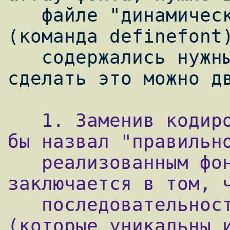
   файле "динамически" создать фонт 
(команда definefont)
   содержались нужные символы. Причем 
   1. Заменив кодировку type1 фонта. Это я 
бы назвал "правильно
   реализованным фонтом. Замена кодировки 
заключается в том, ч
   последовательность имен символов 
(которые уникальны и