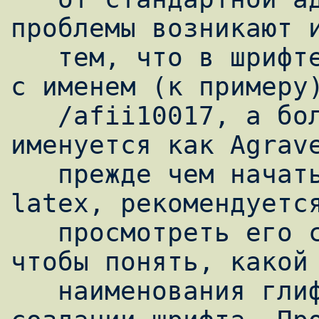
проблемы возникают и
   тем, что в шрифте не удается найти глиф 
с именем (к примеру)
   /afii10017, а большая русская буква А 
именуется как Agrave
   прежде чем начать встраивать ttf шрифт в 
latex, рекомендуется
   просмотреть его с помощью ghostscript, 
чтобы понять, какой 
   наименования глифов выбрал автор при 