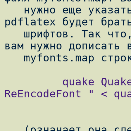
   нужно еще указать файл, из которого 
pdflatex будет брать
   шрифтов. Так что, в окончательном виде, 
вам нужно дописать в
         quake QuakeCyr " T2AEncoding 
ReEncodeFont " < qua
   (означает она следующее - latex имя 