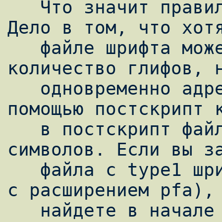
   Что значит правильно реализовать шрифт? 
Дело в том, что хотя
   файле шрифта может содержаться любое 
количество глифов, н
   одновременно адресовать и отобразить с 
помощью постскрипт к
   в постскрипт файле можно только 256 
символов. Если вы за
   файла с type1 шрифтом (лучше брать файлы 
с расширением pfa), 
   найдете в начале список глифов 