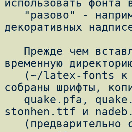
использовать фонта в
   "разово" - например для каких-нибудь 
декоративных надписе
   Прежде чем вставлять шрифты подготовьте 
временную директорию
   (~/latex-fonts к примеру), где будут 
собраны шрифты, копи
   quake.pfa, quake.afm, coptic.ttf, 
stonhen.ttf и nadeb.
   (предварительно скачав их с сайта Vedi), 