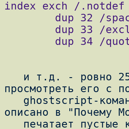
index exch /.notdef 
        dup 32 /space put

        dup 33 /exclam put

        dup 34 /quotedbl put

   и т.д. - ровно 256 символов. Если же 
просмотреть его с по
   ghostscript-команд (как это сделать, 
описано в "Почему Мо
   печатает пустые квадраты вместо русских 