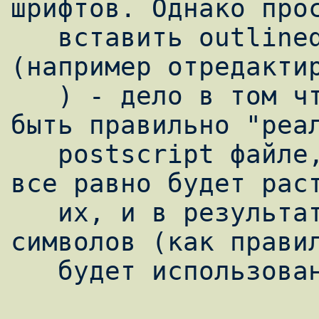
шрифтов. Однако прос
   вставить outlined шрифт не получится 
(например отредактир
   ) - дело в том что эти шрифты должны 
быть правильно "реал
   postscript файле, иначе ps2pdf конвертор 
все равно будет раст
   их, и в результате для некоторых 
символов (как правил
   будет использован type3 шрифт.
