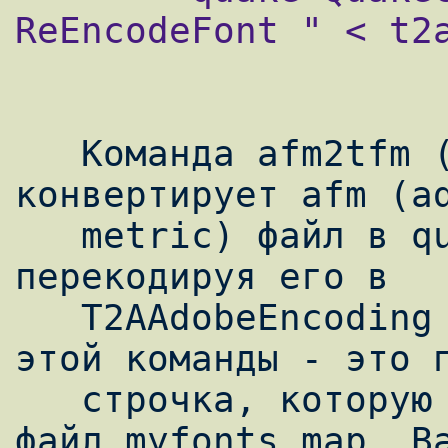
ReEncodeFont " < t2a
   Команда afm2tfm (входит в состав tetex) 
конвертирует afm (ad
   metric) файл в quake.tfm файл, попутно 
перекодируя его в

   T2AAdobeEncoding (-T t2a.enc). Вывод 
этой команды - это п
   строчка, которую теперь нужно добавить в 
файл myfonts.map. Ва