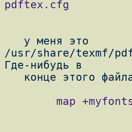
pdftex.cfg

   у меня это 
/usr/share/texmf/pdf
Где-нибудь в

        map +myfonts.map
