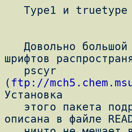
   Type1 и truetype шрифты в LaTeX.

   Довольно большой набор русских type1 
шрифтов распространя
   pscyr 
(
ftp://mch5.chem.ms
Установка

   этого пакета подробно (и по русски!) 
описана в файле READ
   ничто не мешает вам использовать любые 