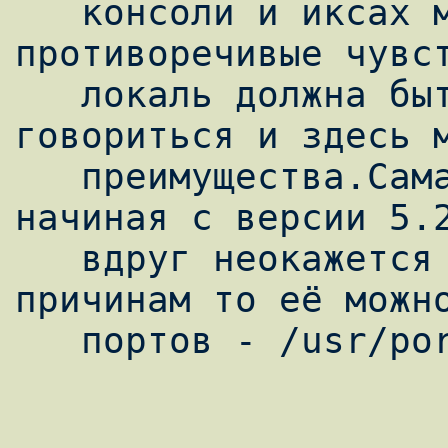
   консоли и иксах может вызывать 
противоречивые чувст
   локаль должна быть едина) ,но как 
говориться и здесь м
   преимущества.Cама локаль идёт во FreeBSD 
начиная с версии 5.2
   вдруг неокажется увас по каким либо 
причинам то её можно
   портов - /usr/ports/misc/utf8locale.
