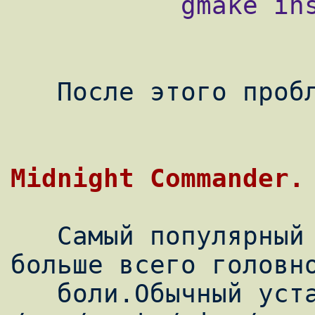
           gmake install

   После этого проблем никаких.

   Самый популярный файл-менеджер вызвал 
больше всего головно
   боли.Обычный устанавливаемый mc из 