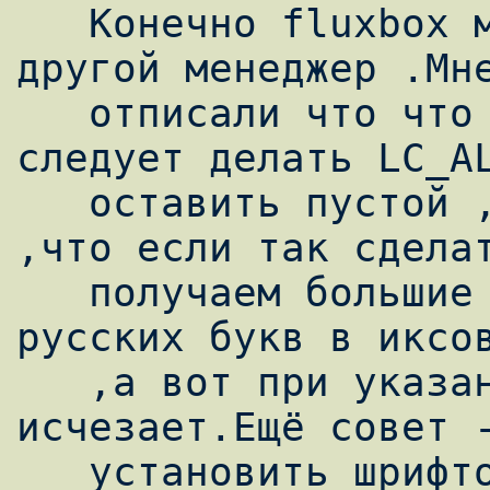
   Конечно fluxbox может быть заменён на 
другой менеджер .Мне
   отписали что что переменную LC_ALL 
следует делать LC_AL
   оставить пустой ,но на поверку оказалось 
,что если так сделат
   получаем большие проблемы с вводом 
русских букв в иксов
   ,а вот при указание проблема 
исчезает.Ещё совет -
   установить шрифтов TTF в каталог 