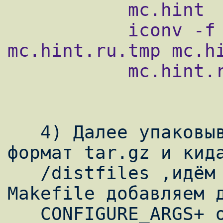
           mc.hint

           iconv -f koi8-r -t utf8 -o 
mc.hint.ru.tmp mc.hi
           mc.hint.ru.tmp mc.hint.ru

   4) Далее упаковываем исходник опять в 
формат tar.gz и кида
   /distfiles ,идём в /usr/port/misc/mc и в 
Makefile добавляем д
   CONFIGURE_ARGS+ опцию сборки --with-