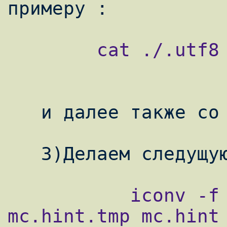
        cat ./.utf8 | patch2 -p1 -b .utf8 

   и далее также со всеми патчами .

           iconv -f iso8859-1 -t utf-8 -o 
mc.hint.tmp mc.hint 