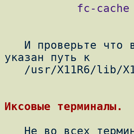
           fc-cache

   И проверьте что в /etc/X11/xorg.conf 
указан путь к

   /usr/X11R6/lib/X11/fonts/TTF.

   Не во всех терминалах ввод/ввывод 