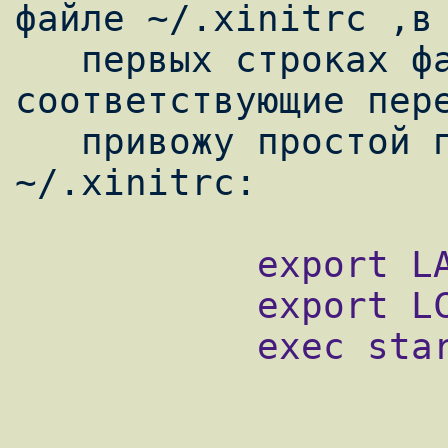
файле ~/.xinitrc ,в 
   первых строках файла. Нужно задать 
соответствующие пере
   привожу простой пример состава файла 
           export LANG='ru_RU.UTF-8'

           export LC_ALL='ru_RU.UTF-8'

           exec startfluxbox
