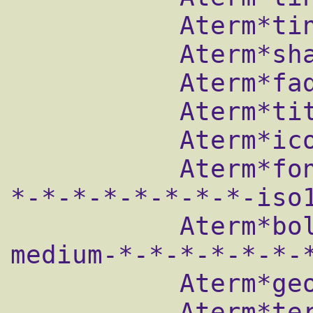
           Aterm*tinting: #a07040

           Aterm*shading: 60

           Aterm*fade: 90

           Aterm*title: aterm

           Aterm*iconName: aterm

           Aterm*font: -*-terminus-medium-
*-*-*-*-*-*-*-*-iso1
           Aterm*boldFont: -*-terminus-
medium-*-*-*-*-*-*-*
           Aterm*geometry: 80x24

           Aterm*termName: aterm
