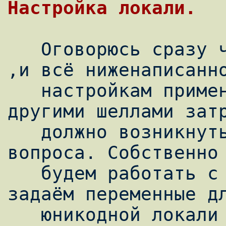
   Оговорюсь сразу что у меня оболочка bash 
,и всё ниженаписанно
   настройкам применительно к ней ,но и с 
другими шеллами затр
   должно возникнуть ,главное понять суть 
вопроса. Собственно 
   будем работать с юникодом в иксах,то 
задаём переменные дл
   юникодной локали в домашнем каталоге ,в 