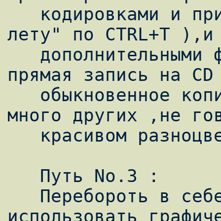
   кодировками и при перекодирование "на 
лету" по CTRL+T ),и 
   дополнительными фичами,одна из которых 
прямая запись на CD 
   обыкновенное копирование по F5 и ещё 
много других ,не гов
   красивом разноцветном интерфейсе.

   Путь No.3 :

   Перебороть в себе тягу к mc ,и 
использовать графиче