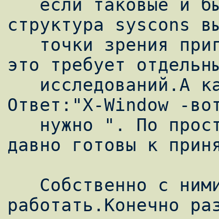
   если таковые и были бы ,то сама 
структура syscons вы
   точки зрения пригодности к юникоду ,но 
это требует отдельны
   исследований.А как же тогда юникод ? 
Ответ:"X-Window -вот
   нужно ". По простому называемые иксы 
давно готовы к приня
   Собственно с ними и будем 
работать.Конечно раз