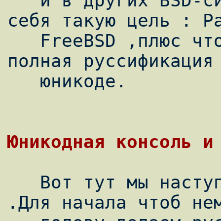
   и в других BSD-системах .Поставим для 
себя такую цель : Ра
   FreeBSD ,плюс чтоб была обеспеченна 
полная руссификация 
   юникоде.

   Вот тут мы наступаем на первые грабли 
.Для начала чтоб нем