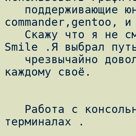
   поддерживающие юникод - krusader,gnome-
commander,gentoo, и 
   Скажу что я не смог себя перебороть это 
Smile .Я выбрал путь
   чрезвычайно доволен,но как говориться 
каждому своё.

   Работа с консольными приложениями в икс-
терминалах .
