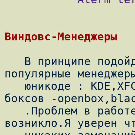
   В принципе подойдут все сейчас 
популярные менеджеры
   юникоде : KDE,XFCE,wmaker,семейство 
боксов -openbox,blac
   .Проблем в работе с юникодом не 
возникло.Я уверен чт