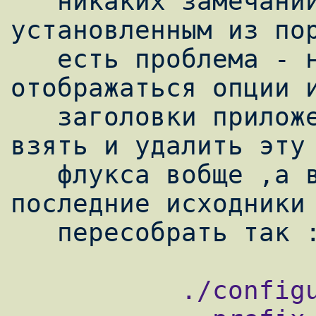
   никаких замечаний не будет . С 
установленным из пор
   есть проблема - никак не хотели 
отображаться опции и
   заголовки приложений .Рекомендую метод - 
взять и удалить эту 
   флукса вобще ,а вместо него взять 
последние исходники 
           ./configure
