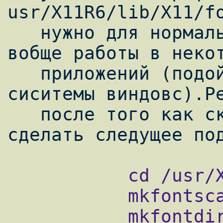
usr/X11R6/lib/X11/fo
   нужно для нормального отображения и 
вобще работы в некот
   приложений (подойдут из всем ивестной 
сиситемы виндовс).Ре
   после того как скопированны шрифты 
           cd /usr/X11R6/lib/X11/fonts/TTF

           mkfontscale

           mkfontdir
