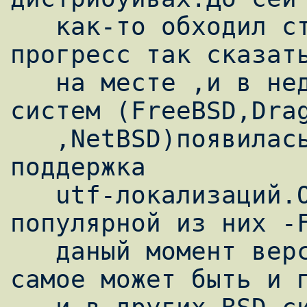
   как-то обходил стороной BSD-системы .Но 
прогресс так сказать
   на месте ,и в недавних релизах BSD-
систем (FreeBSD,Drag
   ,NetBSD)появилась вобщем то полная 
поддержка

   utf-локализаций.Остановимься на самой 
популярной из них -F
   даный момент версия 5.3),но я думаю тоже 
самое может быть и п