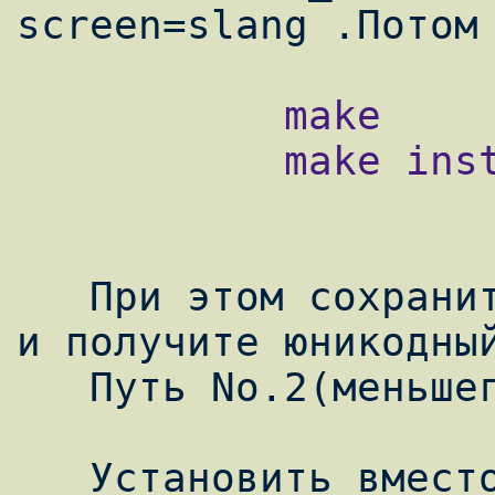
           make

           make install

   При этом сохраниться целостность системы 
и получите юникодный
   Путь No.2(меньшего сопротивления):

   Установить вместо обычного mc из портов 