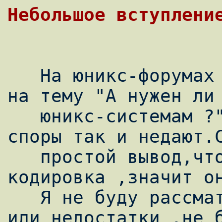
   На юникс-форумах происходит много споров 
на тему "А нужен ли 
   юникс-системам ?",но чёткого вывода эти 
споры так и недают.С
   простой вывод,что раз есть такая 
кодировка ,значит он
   Я не буду рассматривать её достоинства 
или недостатки ,не б