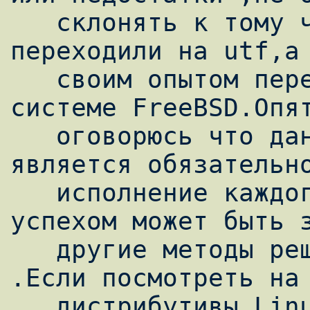
   склонять к тому чтобы срочно все 
переходили на utf,а 
   своим опытом перехода на unicode в 
системе FreeBSD.Опят
   оговорюсь что данная мной методика не 
является обязательно
   исполнение каждого пункта статьи ,а с 
успехом может быть з
   другие методы решения возникших вопросов 
.Если посмотреть на

   дистрибутивы Linux то там уже довольно 