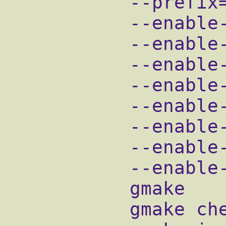
           --prefix=/usr/X11R6 \

           --enable-xinerama \

           --enable-shape \

           --enable-slit \

           --enable-kde \

           --enable-gnome \

           --enable-interlace \

           --enable-nls \

           --enable-timed-cache

           gmake

           gmake check
