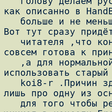
   голову делаем руссификацию в точности 
как описанно в HandB
   больше и не меньше. А как же юникод ? 
Вот тут сразу придёт
   читателя ,что консоль FreeBSD пока не 
совсем готова к прин
   ,а для нормальной работы вам придёться 
использовать старый 
   koi8-r .Причин здесь несколько,но скажу 
лишь про одну из осн
   для того чтобы реально попробовать 