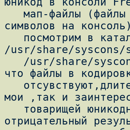
юникод в консоли Fre
   мап-файлы (файлы кодировок ввода/вывода 
символов на консоль)
   посмотрим в каталоги 
/usr/share/syscons/s
   /usr/share/syscons/keymaps и убедимся 
что файлы в кодировк
   отсувствуют,длительные поиски в сети как 
мои ,так и заинтерес
   товарищей юникодных мап-файлов дали 
отрицательный резуль