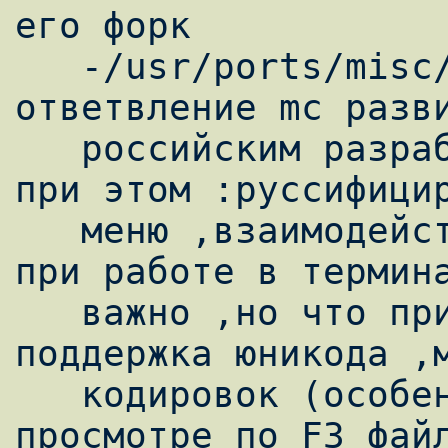
его форк

   -/usr/ports/misc/mc-light. Данное 
ответвление mc разви
   российским разработчиком .Что мы теряем 
при этом :руссифицир
   меню ,взаимодействие с иксами .Но это 
при работе в термина
   важно ,но что приобретаем :полная 
поддержка юникода ,м
   кодировок (особенно при это видно при 
просмотре по F3 файл