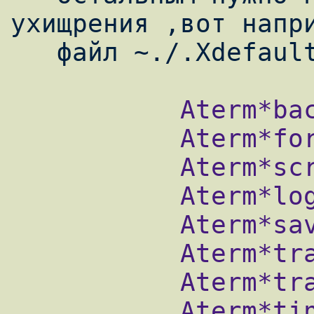
ухищрения ,вот напри
           Aterm*background: black

           Aterm*foreground: #CECECE

           Aterm*scrollBar: true

           Aterm*loginShell: true

           Aterm*saveLines: 3000

           Aterm*transparent: true

           Aterm*transpscrollbar: true

           Aterm*tintingType: true
