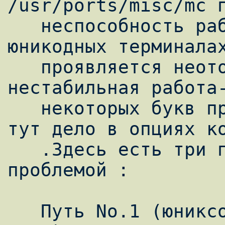
/usr/ports/misc/mc п
   неспособность работать в юникоде ,даже в 
юникодных терминалах
   проявляется неотображение mc вобще или 
нестабильная работа-
   некоторых букв при вводе и т.п. Ясно что 
тут дело в опциях ко
   .Здесь есть три пути борьбы с данной 
проблемой :

   Путь No.1 (юниксоида):
