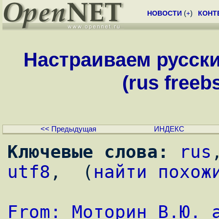
НОВОСТИ
(
+
)
КОНТ
Настраиваем русски
(rus freeb
<< Предыдущая
ИНДЕКС
Ключевые слова:
rus
utf8
,  (
найти похож
From: Моторин В.Ю. a