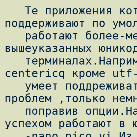
   Те приложения которые нормально 
поддерживают по умол
   работают более-менее сносно в 
вышеуказанных юникод
   терминалах.Например такое приложение как 
centericq кроме utf-
   умеет поддреживать utf-16 и работает без 
проблем ,только немн
   поправив опции.Например из редакторов с 
успехом работают в ю
   -nano,pico,vi.Из консольных клиентов 