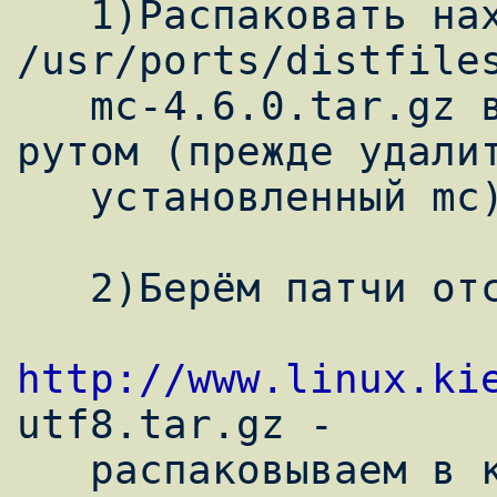
   1)Распаковать находящиеся в каталоге 
/usr/ports/distfiles
   mc-4.6.0.tar.gz в любой каталог под 
рутом (прежде удалит
   установленный mc) .

   2)Берём патчи отсюда -

http://www.linux.ki
utf8.tar.gz -

   распаковываем в каталог с исходником по 