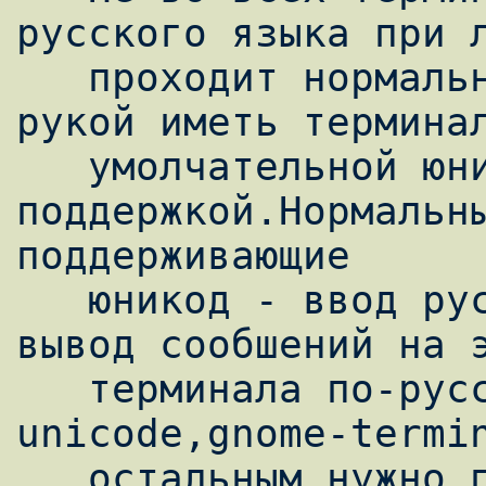
русского языка при л
   проходит нормально ,лучше для этого под 
рукой иметь терминал
   умолчательной юникодной 
поддержкой.Нормальны
поддерживающие

   юникод - ввод русского с клавиатуры ,и 
вывод сообшений на э
   терминала по-русски -xterm mlterm,rxvt-
unicode,gnome-termin
   остальным нужно применять некоторые 