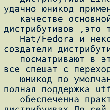
удачно юникод примен
   качестве основной кодировки 
дистрибутивов ,это т
   Hat/Fedora и некоторые другие.Остальные 
создатели дистрибути
   посматривают в эту сторону ,но пока не 
все спешат с переход
   юникод по умолчанию в системе ,хотя 
полная поддержка utf
   обеспеченна практически во всех линукс-
дистрибуивах.До сей 