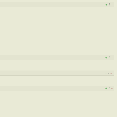
+
–
/
+
–
/
+
–
/
+
–
/