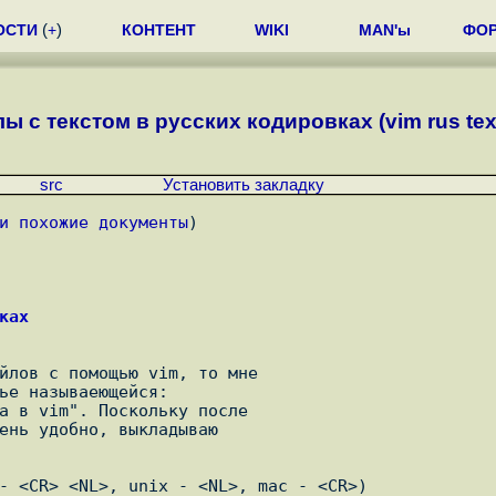
ОСТИ
(
+
)
КОНТЕНТ
WIKI
MAN'ы
ФО
ы с текстом в русских кодировках (vim rus tex
src
Установить закладку
и похожие документы
)
ках
йлов с помощью vim, то мне

ье называеющейся:

а в vim". Поскольку после

ень удобно, выкладываю

- <CR> <NL>, unix - <NL>, mac - <CR>)
