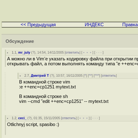
<< Предыдущая
ИНДЕКС
Правка
Обсуждение
1.1
,
mr_july
(
?
), 14:54, 14/11/2005 [
ответить
] [
﹢﹢﹢
] [
· · ·
]
А можно ли в Vim'е указать кодировку файла при открытии п
открывать файл, а потом выполнять команду типа "e ++enc=cp
2.7
,
Дмитрий Т
(
?
), 10:57, 16/11/2005 [
^
] [
^^
] [
^^^
] [
ответить
]
В командной строке vim
:e ++enc=cp1251 mytext.txt
В командной строке sh
vim --cmd "edit ++enc=cp1251" -- mytext.txt
1.2
,
ceci_
(
?
), 01:35, 15/11/2005 [
ответить
] [
﹢﹢﹢
] [
· · ·
]
Otlichnyj script, spasibo :)