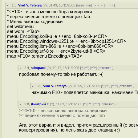
1.3
,
Vlad V. Teterya
(
?
), 01:43, 15/11/2005 [
ответить
] [
﹢﹢﹢
] [
· · ·
]
"<F10> - вызов меню выбора колировки
" переключение в меню с помощью Tab
" Меню выбора кодировки
set wildmenu
set wcm=<Tab>
menu Encoding.koi8-u :e ++enc=8bit-koi8-u<CR>
menu Encoding.windows-1251 :e ++enc=8bit-cp1251<CR>
menu Encoding.ibm-866 :e ++enc=8bit-ibm866<CR>
menu Encoding.utf-8 :e ++enc=2byte-utf-8 <CR>
map <F10> :emenu Encoding.<TAB>
2.4
,
stimpack
(
?
), 10:17, 15/11/2005 [
^
] [
^^
] [
^^^
] [
ответить
]
пробовал почему-то tab не работает. :-(
3.5
,
Vlad V. Teterya
(
?
), 10:55, 15/11/2005 [
^
] [
^^
] [
^^^
] [
ответить
]
нажимаю F10 - появляется менюшка. нажимаем Tab
2.8
,
Дмитрий Т
(
?
), 11:03, 16/11/2005 [
^
] [
^^
] [
^^^
] [
ответить
]
>"<F10> - вызов меню выбора колировки
>" переключение в меню с помощью Tab
Ага, этот вариант я видел, притом расширенный (с во
конвертирования), но лень жать две клавиши :)