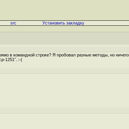
src
Установить закладку
рямо в командной строке? Я пробовал разные методы, но ничего
-1251". :-(