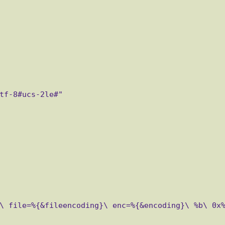
\ file=%{&fileencoding}\ enc=%{&encoding}\ %b\ 0x%