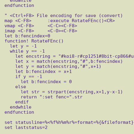
  endwhile

endfunction

" <Ctrl+F8> File encoding for save (convert)

map <C-F8>	:execute RotateFEnc()<CR>

vmap <C-F8>	<C-C><C-F8>

imap <C-F8>	<C-O><C-F8>

let b:fencindex=0

function! RotateFEnc()

  let y = -1

  while y == -1

    let encstring = "#koi8-r#cp1251#8bit-cp866#utf-8#ucs-2le#"

    let x = match(encstring,"#",b:fencindex)

    let y = match(encstring,"#",x+1)

    let b:fencindex = x+1

    if y == -1

      let b:fencindex = 0

    else

      let str = strpart(encstring,x+1,y-x-1)

      return ":set fenc=".str

    endif

  endwhile

endfunction

set statusline=%<%f%h%m%r%=format=%{&fileformat}
set laststatus=2
