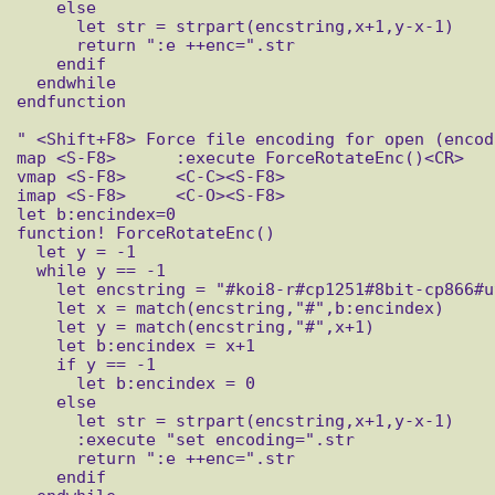
    else

      let str = strpart(encstring,x+1,y-x-1)

      return ":e ++enc=".str

    endif

  endwhile

endfunction

" <Shift+F8> Force file encoding for open (encod
map <S-F8>	:execute ForceRotateEnc()<CR>

vmap <S-F8>	<C-C><S-F8>

imap <S-F8>	<C-O><S-F8>

let b:encindex=0

function! ForceRotateEnc()

  let y = -1

  while y == -1

    let encstring = "#koi8-r#cp1251#8bit-cp866#utf-8#ucs-2le#"

    let x = match(encstring,"#",b:encindex)

    let y = match(encstring,"#",x+1)

    let b:encindex = x+1

    if y == -1

      let b:encindex = 0

    else

      let str = strpart(encstring,x+1,y-x-1)

      :execute "set encoding=".str

      return ":e ++enc=".str

    endif
