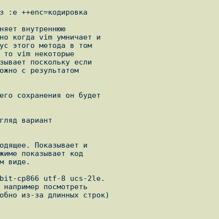
з :e ++enc=кодировка

няет внутреннюю

но когда vim умничает и

ус этого метода в том

 то vim некоторые

зывает поскольку если

ожно с результатом

его сохранения он будет

гляд вариант 

одящее. Показывает и

жиме показывает код

м виде.

bit-cp866 utf-8 ucs-2le.

 например посмотреть 

обно из-за длинных строк)
