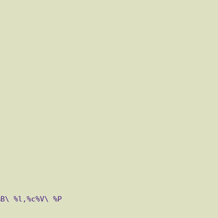
B\ %l,%c%V\ %P
