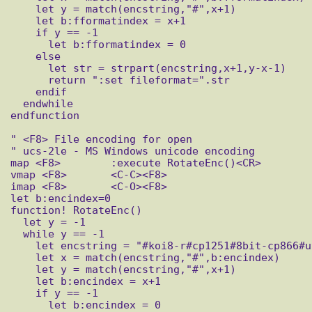
    let y = match(encstring,"#",x+1)

    let b:fformatindex = x+1

    if y == -1

      let b:fformatindex = 0

    else

      let str = strpart(encstring,x+1,y-x-1)

      return ":set fileformat=".str

    endif

  endwhile

endfunction

" <F8> File encoding for open

" ucs-2le - MS Windows unicode encoding

map <F8>	:execute RotateEnc()<CR>

vmap <F8>	<C-C><F8>

imap <F8>	<C-O><F8>

let b:encindex=0

function! RotateEnc()

  let y = -1

  while y == -1

    let encstring = "#koi8-r#cp1251#8bit-cp866#utf-8#ucs-2le#"

    let x = match(encstring,"#",b:encindex)

    let y = match(encstring,"#",x+1)

    let b:encindex = x+1

    if y == -1

      let b:encindex = 0
