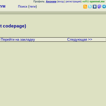
Профиль:
Аноним
(
вход
|
регистрация
)
неRU
opennet.me
РУМ
Поиск
(
теги
)
t codepage)
Перейти на закладку
Следующая >>