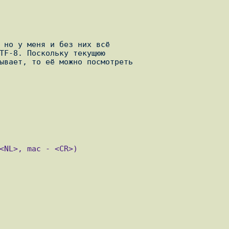
 но у меня и без них всё

TF-8. Поскольку текущюю 

ывает, то её можно посмотреть

<NL>, mac - <CR>)
