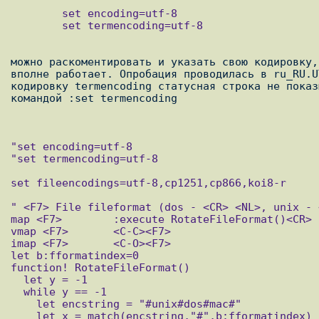
        set encoding=utf-8

        set termencoding=utf-8

можно раскоментировать и указать свою кодировку,
вполне работает. Опробация проводилась в ru_RU.U
кодировку termencoding статусная строка не показ
командой :set termencoding

"set encoding=utf-8

"set termencoding=utf-8

set fileencodings=utf-8,cp1251,cp866,koi8-r

" <F7> File fileformat (dos - <CR> <NL>, unix - 
map <F7>	:execute RotateFileFormat()<CR>

vmap <F7>	<C-C><F7>

imap <F7>	<C-O><F7>

let b:fformatindex=0

function! RotateFileFormat()

  let y = -1

  while y == -1

    let encstring = "#unix#dos#mac#"

    let x = match(encstring,"#",b:fformatindex)
