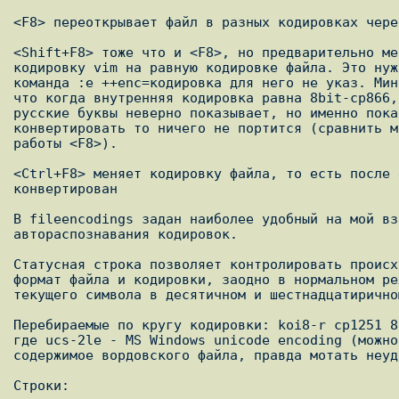
<F8> переоткрывает файл в разных кодировках чере
<Shift+F8> тоже что и <F8>, но предварительно ме
кодировку vim на равную кодировке файла. Это нуж
команда :e ++enc=кодировка для него не указ. Мин
что когда внутренняя кодировка равна 8bit-cp866,
русские буквы неверно показывает, но именно пока
конвертировать то ничего не портится (сравнить м
работы <F8>).

<Ctrl+F8> меняет кодировку файла, то есть после 
конвертирован

В fileencodings задан наиболее удобный на мой вз
автораспознавания кодировок.

Статусная строка позволяет контролировать происх
формат файла и кодировки, заодно в нормальном ре
текущего символа в десятичном и шестнадцатирично
Перебираемые по кругу кодировки: koi8-r cp1251 8
где ucs-2le - MS Windows unicode encoding (можно
содержимое вордовского файла, правда мотать неуд