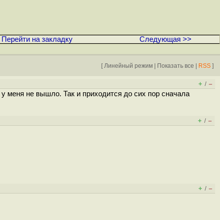
Перейти на закладку
Следующая >>
[
Линейный режим
|
Показать все
|
RSS
]
+
–
/
 у меня не вышло. Так и приходится до сих пор сначала
+
–
/
+
–
/