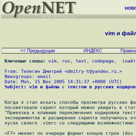
НОВ
vim и файл
<< Предыдущая
ИНДЕКС
Правка
Ключевые слова:
vim
, 
rus
, 
text
, 
codepage
,  (
найт
From: Телегин Дмитрий <
dmitry-t@yandex.ru.
>
Newsgroups: email
Date: Mon, 15 Nov 2005 14:31:37 +0000 (UTC)
Subject: vim и файлы с текстом в русских кодиров
Когда я стал искать способы просмотра русских фа
посоветовали скрипт который можно увидеть в стат
"Привязка к клавише переключения кодировки текст
экспериментов и расширения скрипта получилось оч
кусок своего .vimrc со следующими возможностями:

<F7> меняет по очереди формат концов строк (dos 