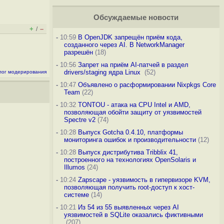
Обсуждаемые новости
+
–
/
-
10:59
В OpenJDK запрещён приём кода,
созданного через AI. В NetworkManager
разрешён
(18)
-
10:56
Запрет на приём AI-патчей в раздел
drivers/staging ядра Linux
(52)
лог модерирования
-
10:47
Объявлено о расформировании Nixpkgs Core
Team
(22)
-
10:32
TONTOU - атака на CPU Intel и AMD,
позволяющая обойти защиту от уязвимостей
Spectre v2
(74)
-
10:28
Выпуск Gotcha 0.4.10, платформы
мониторинга ошибок и производительности
(12)
-
10:28
Выпуск дистрибутива Tribblix 41,
построенного на технологиях OpenSolaris и
Illumos
(24)
-
10:24
Zapscape - уязвимость в гипервизоре KVM,
позволяющая получить root-доступ к хост-
системе
(14)
-
10:21
Из 54 из 55 выявленных через AI
уязвимостей в SQLite оказались фиктивными
(207)