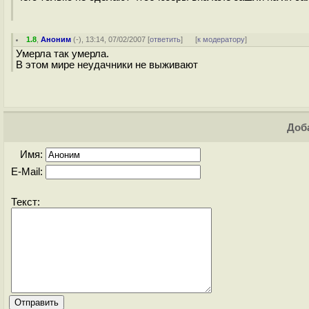
1.8
,
Аноним
(
-
), 13:14, 07/02/2007 [
ответить
]
[
к модератору
]
Умерла так умерла.
В этом мире неудачники не выживают
Доба
Имя:
E-Mail:
Текст: