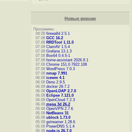
Новые версии
Программы:
08.08
firewalld 2.5.1
07.08
GCC 16.2
07.08
RRDTool 1.11.0
07.08
ClamAV 1.5.4
07.08
Grafana 13.1.3
07.08
Box64 0.4.5-1
07.08
home-assistant 2026.8.1
07.08
Chrome 151.0.7922.108
07.08
WordPress 7.0.3
07.08
nmap 7.991
06.08
icewm 4.1
06.08
Deno 2.9.5
06.08
docker 29.7.2
06.08
OpenLDAP 2.7.0
06.08
Eclipse 7.121.0
06.08
OpenCloud 7.2.3
06.08
mesa 3d 26.2
05.08
OpenVPN 2.7.6
05.08
NetBeans 31
05.08
ublock 1.73.0
05.08
gstreamer 1.28.6
05.08
PowerDNS 5.1.4
05.08
node.js 26.7.0