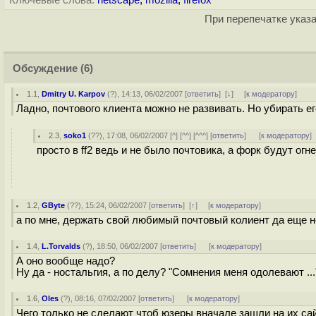
Ключевые слова:
netscape
,
mozilla
,
firefox
При перепечатке указа
Обсуждение
(6)
1.1
,
Dmitry U. Karpov
(
?
), 14:13, 06/02/2007 [
ответить
]
[
↓
] [
к модератору
]
Ладно, почтового клиента можно не развивать. Но убирать е
2.3
,
soko1
(
??
), 17:08, 06/02/2007 [
^
] [
^^
] [
^^^
] [
ответить
]
[
к модератору
]
просто в ff2 ведь и не было почтовика, а форк будут огн
1.2
,
GByte
(
??
), 15:24, 06/02/2007 [
ответить
]
[
↑
] [
к модератору
]
а по мне, держать свой любимый почтовый колиент да еще н
1.4
,
L.Torvalds
(
?
), 18:50, 06/02/2007 [
ответить
]
[
к модератору
]
А оно вообще надо?
Ну да - ностальгия, а по делу? "Сомнения меня одолевают ...
1.6
,
Oles
(
?
), 08:16, 07/02/2007 [
ответить
]
[
к модератору
]
Чего только не сделают чтоб юзеры вначале зашли на их сай