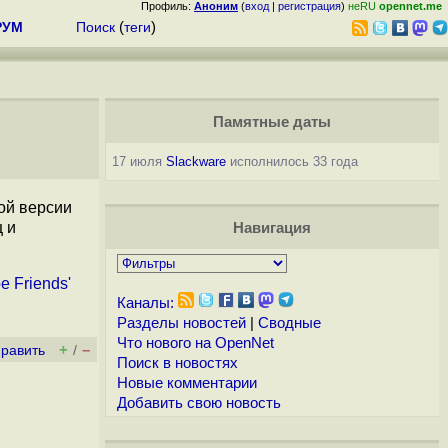
Профиль:
Аноним
(
вход
|
регистрация
)
неRU
opennet.me
РУМ
Поиск
(
теги
)
Памятные даты
17 июля
Slackware
исполнилось 33 года
ой версии
 и
Навигация
e Friends'
Каналы:
Разделы новостей
|
Сводные
Что нового на OpenNet
+
–
править
/
Поиск в новостях
Новые комментарии
Добавить свою новость