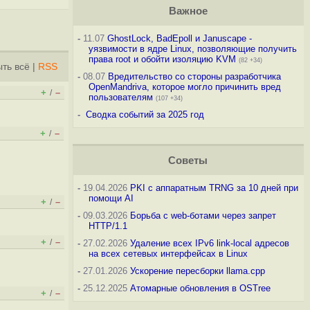
Важное
-
11.07
GhostLock, BadEpoll и Januscape -
уязвимости в ядре Linux, позволяющие получить
права root и обойти изоляцию KVM
(82 +34)
ть всё
|
RSS
-
08.07
Вредительство со стороны разработчика
OpenMandriva, которое могло причинить вред
+
–
/
пользователям
(107 +34)
-
Сводка событий за 2025 год
+
–
/
Советы
-
19.04.2026
PKI с аппаратным TRNG за 10 дней при
помощи AI
+
–
/
-
09.03.2026
Борьба с web-ботами через запрет
HTTP/1.1
+
–
/
-
27.02.2026
Удаление всех IPv6 link-local адресов
на всех сетевых интерфейсах в Linux
-
27.01.2026
Ускорение пересборки llama.cpp
-
25.12.2025
Атомарные обновления в OSTree
+
–
/