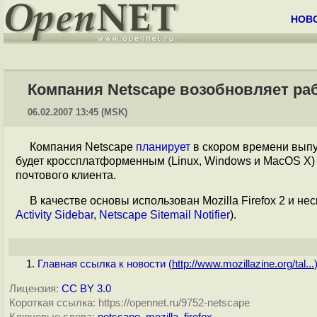
НОВ
Компания Netscape возобновляет ра
06.02.2007 13:45 (MSK)
Компания Netscape
планирует
в скором времени выпус
будет кроссплатформенным (Linux, Windows и MacOS X) 
почтового клиента.
В качестве основы использован Mozilla Firefox 2 и не
Activity Sidebar
,
Netscape Sitemail Notifier
).
Главная ссылка к новости (
http://www.mozillazine.org/tal...
Лицензия:
CC BY 3.0
Короткая ссылка: https://opennet.ru/9752-netscape