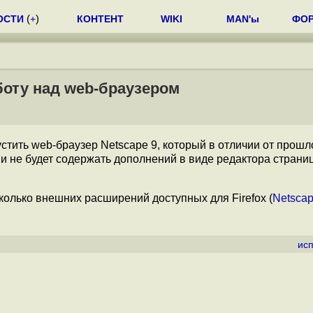
ОСТИ
(
+
)
КОНТЕНТ
WIKI
MAN'ы
ФО
боту над web-браузером
тить web-браузер Netscape 9, который в отличии от прошл
и не будет содержать дополнений в виде редактора страниц
сколько внешних расширений доступных для Firefox (
Netscap
ис
)