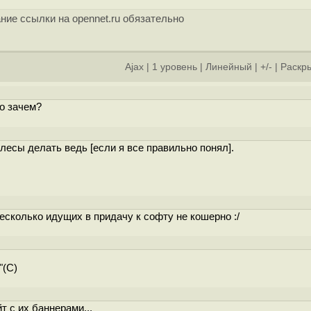
ние ссылки на opennet.ru обязательно
Ajax
|
1 уровень
|
Линейный
|
+/-
|
Раскры
го зачем?
елесы делать ведь [если я все правильно понял].
есколько идущих в придачу к софту не кошерно :/
"(С)
т с их баннерами...