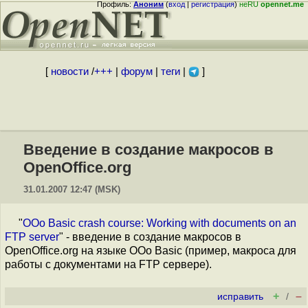
Профиль:
Аноним
(
вход
|
регистрация
)
неRU
opennet.me
[
новости
/
+++
|
форум
|
теги
|
]
Введение в создание макросов в
OpenOffice.org
31.01.2007 12:47 (MSK)
"
OOo Basic crash course: Working with documents on an
FTP server
" - введение в создание макросов в
OpenOffice.org на языке OOo Basic (пример, макроса для
работы с документами на FTP сервере).
+
–
исправить
/