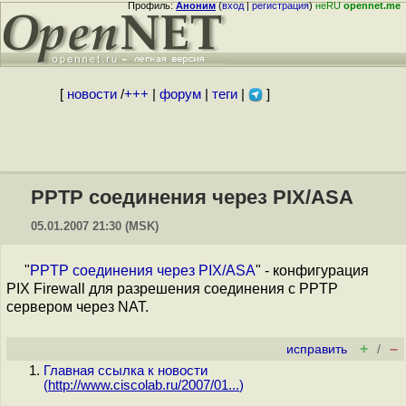
Профиль:
Аноним
(
вход
|
регистрация
)
неRU
opennet.me
[
новости
/
+++
|
форум
|
теги
|
]
PPTP соединения через PIX/ASA
05.01.2007 21:30 (MSK)
"
PPTP соединения через PIX/ASA
" - конфигурация
PIX Firewall для разрешения соединения с PPTP
сервером через NAT.
+
–
исправить
/
Главная ссылка к новости
(
http://www.ciscolab.ru/2007/01...
)