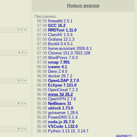
Новые версии
Программы:
08.08
firewalld 2.5.1
07.08
GCC 16.2
+
–
/
07.08
RRDTool 1.11.0
07.08
ClamAV 1.5.4
07.08
Grafana 13.1.3
07.08
Box64 0.4.5-1
07.08
home-assistant 2026.8.1
+
–
/
07.08
Chrome 151.0.7922.108
07.08
WordPress 7.0.3
07.08
nmap 7.991
06.08
icewm 4.1
06.08
Deno 2.9.5
06.08
docker 29.7.2
+
–
/
06.08
OpenLDAP 2.7.0
06.08
Eclipse 7.121.0
06.08
OpenCloud 7.2.3
06.08
mesa 3d 26.2
05.08
OpenVPN 2.7.6
+
–
/
05.08
NetBeans 31
05.08
ublock 1.73.0
05.08
gstreamer 1.28.6
05.08
PowerDNS 5.1.4
05.08
node.js 26.7.0
05.08
VSCode 1.132.0
+
–
/
05.08
Python 3.13.15, 3.14.7
далее>>