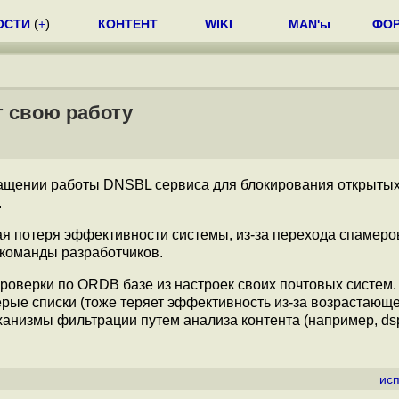
ОСТИ
(
+
)
КОНТЕНТ
WIKI
MAN'ы
ФО
т свою работу
ащении работы DNSBL сервиса для блокирования открытых
.
ая потеря эффективности системы, из-за перехода спамеро
у команды разработчиков.
роверки по ORDB базе из настроек своих почтовых систем.
рые списки (тоже теряет эффективность из-за возрастающе
ханизмы фильтрации путем анализа контента (например, d
ис