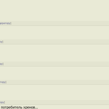
дератору
]
ру
]
ру
]
атору
]
ору
]
 потребитель хренов...