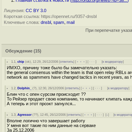
Главная ссылка к новости (
http://ordb.org/news/?id=38...
)
Лицензия:
CC BY 3.0
Короткая ссылка: https://opennet.ru/9357-dnsbl
Ключевые слова:
dnsbl
,
spam
,
mail
При перепечатке указа
Обсуждение
(15)
1.1
,
chip
(
ok
), 12:29, 26/12/2006 [
ответить
] [
﹢﹢﹢
] [
· · ·
]
[
к модератору
]
ИМХО, причину тоже было бы замечательно указать:
the general consensus within the team is that open relay RBLs ar
network as spammers have changed tactics in recent years, as 
1.2
,
Dolphin_
(
?
), 12:30, 26/12/2006 [
ответить
] [
﹢﹢﹢
] [
· · ·
]
[
к модератору
]
Блин что с опен сурсом происходит ??
То Рейзер продает свою компанию, то начинают клипать ка
А теперь и этот проэкт загнулся...
1.3
,
Agressor
(
??
), 12:45, 26/12/2006 [
ответить
] [
﹢﹢﹢
] [
· · ·
]
[
↓
] [
к модерато
Вполне логично что завершает работу
У меня вот такие по ним данные на серваке
За 25.12.2006