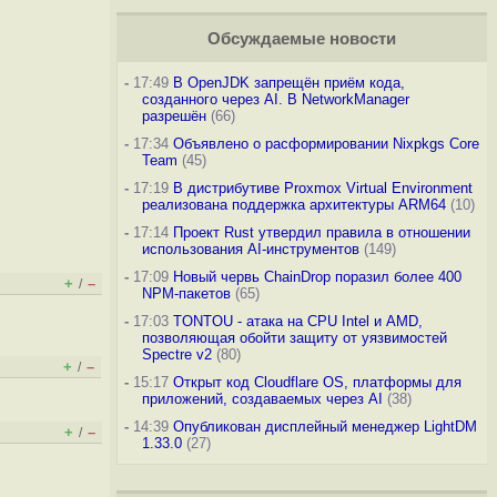
Обсуждаемые новости
-
17:49
В OpenJDK запрещён приём кода,
созданного через AI. В NetworkManager
разрешён
(66)
-
17:34
Объявлено о расформировании Nixpkgs Core
Team
(45)
-
17:19
В дистрибутиве Proxmox Virtual Environment
реализована поддержка архитектуры ARM64
(10)
-
17:14
Проект Rust утвердил правила в отношении
использования AI-инструментов
(149)
-
17:09
Новый червь ChainDrop поразил более 400
+
–
/
NPM-пакетов
(65)
-
17:03
TONTOU - атака на CPU Intel и AMD,
позволяющая обойти защиту от уязвимостей
Spectre v2
(80)
+
–
/
-
15:17
Открыт код Cloudflare OS, платформы для
приложений, создаваемых через AI
(38)
-
14:39
Опубликован дисплейный менеджер LightDM
+
–
/
1.33.0
(27)