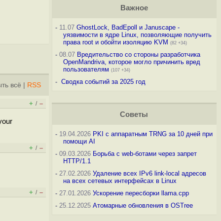
Важное
-
11.07
GhostLock, BadEpoll и Januscape -
уязвимости в ядре Linux, позволяющие получить
права root и обойти изоляцию KVM
(82 +34)
-
08.07
Вредительство со стороны разработчика
OpenMandriva, которое могло причинить вред
пользователям
(107 +34)
-
Сводка событий за 2025 год
ть всё
|
RSS
+
–
/
Советы
your
-
19.04.2026
PKI с аппаратным TRNG за 10 дней при
помощи AI
+
–
/
-
09.03.2026
Борьба с web-ботами через запрет
HTTP/1.1
-
27.02.2026
Удаление всех IPv6 link-local адресов
на всех сетевых интерфейсах в Linux
+
–
/
-
27.01.2026
Ускорение пересборки llama.cpp
-
25.12.2025
Атомарные обновления в OSTree