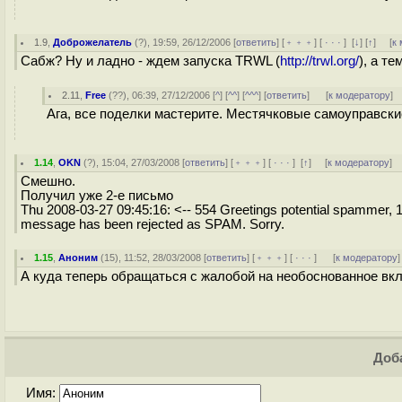
1.9
,
Доброжелатель
(
?
), 19:59, 26/12/2006 [
ответить
] [
﹢﹢﹢
] [
· · ·
]
[
↓
] [
↑
] [
к
Сабж? Ну и ладно - ждем запуска TRWL (
http://trwl.org/
), а т
2.11
,
Free
(
??
), 06:39, 27/12/2006 [
^
] [
^^
] [
^^^
] [
ответить
]
[
к модератору
]
Ага, все поделки мастерите. Местячковые самоуправски
1.14
,
OKN
(
?
), 15:04, 27/03/2008 [
ответить
] [
﹢﹢﹢
] [
· · ·
]
[
↑
] [
к модератору
]
Смешно.
Получил уже 2-е письмо
Thu 2008-03-27 09:45:16: <-- 554 Greetings potential spammer, 127
message has been rejected as SPAM. Sorry.
1.15
,
Аноним
(
15
), 11:52, 28/03/2008 [
ответить
] [
﹢﹢﹢
] [
· · ·
]
[
к модератору
]
А куда теперь обращаться с жалобой на необоснованное вкл
Доба
Имя: