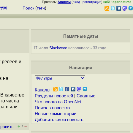
Профиль:
Аноним
(
вход
|
регистрация
)
неRU
opennet.me
РУМ
Поиск
(
теги
)
Памятные даты
17 июля
Slackware
исполнилось 33 года
 релеев и,
Навигация
в на
Каналы:
 В качестве
Разделы новостей
|
Сводные
го числа
Что нового на OpenNet
spam или
Поиск в новостях
Новые комментарии
Добавить свою новость
+
–
править
/