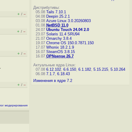
Дистрибутивы:
05.08
Tails 7.10.1
+
–
/
04.08
Deepin 25.2.1
03.08
Azure Linux 3.0.20260803
01.08
NetBSD 11.0
24.07
Ubuntu Touch 24.04 2.0
+
–
/
23.07
Solaris 11.4 SRU94
21.07
Omarchy 3.8.4
19.07
Chrome OS 150.0.7871.150
17.07
Whonix 18.2.1.9
16.07
SteamOS 3.8.15
+
–
/
16.07
OPNsense 26.7
Актуальные ядра Linux:
r
07.08
6.12.102
,
6.6.150
,
6.1.182
,
5.15.215
,
5.10.264
06.08
7.1.7
,
6.18.43
Изменения в ядре 7.2
+
–
/
лог модерирования