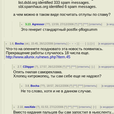
list.dsbl.org identified 333 spam messages.
sbl.spamhaus.org identified 6 spam messages.
а чем можно в таком виде посчитать отлупы по спаму?
3.13
,
Agressor
(
??
), 13:59, 27/12/2006 [
^
] [
^^
] [
^^^
] [
ответить
]
[
к мо
Это генерит стандартный postfix-pflogsumm
1.6
,
Bocha
(
ok
), 15:45, 26/12/2006 [
ответить
] [
﹢﹢﹢
] [
· · ·
]
[
↓
] [
↑
] [
к модерато
Что-то на опеннете поздновато эта новость появилась.
Прекращение работы случилось 18 числа еще.
http://www.allunix.ru/news.php?item.45
2.7
,
CDigger
(
?
), 17:57, 26/12/2006 [
^
] [
^^
] [
^^^
] [
ответить
]
[
↓
] [
к модерато
Опять гнилая самореклама.
Хлопец-хитрожопец, ты сам себе еще не надоел?
3.8
,
Bocha
(
??
), 18:57, 26/12/2006 [
^
] [
^^
] [
^^^
] [
ответить
]
[
к модер
Не то слово, хотя и не в данном случае.
2.10
,
neoXide
(
?
), 01:53, 27/12/2006 [
^
] [
^^
] [
^^^
] [
ответить
]
[
↑
] [
к модерат
Вместо кидания пальцев бы сам запостил в ньюсленту...