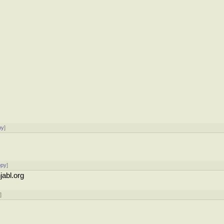
ру
]
ору
]
abl.org
у
]