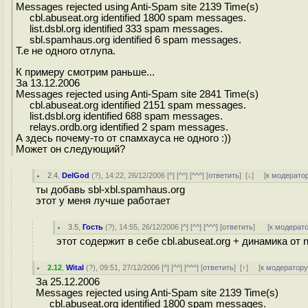
Messages rejected using Anti-Spam site 2139 Time(s)
cbl.abuseat.org identified 1800 spam messages.
list.dsbl.org identified 333 spam messages.
sbl.spamhaus.org identified 6 spam messages.
Т.е не одного отлупа.
К примеру смотрим раньше...
За 13.12.2006
Messages rejected using Anti-Spam site 2841 Time(s)
cbl.abuseat.org identified 2151 spam messages.
list.dsbl.org identified 688 spam messages.
relays.ordb.org identified 2 spam messages.
А здесь почему-то от спамхауса не одного :))
Может он следующий?
2.4
,
DelGod
(
?
), 14:22, 26/12/2006 [
^
] [
^^
] [
^^^
] [
ответить
]
[
↓
] [
к модерато
ты добавь sbl-xbl.spamhaus.org
этот у меня лучше работает
3.5
,
Гость
(
?
), 14:55, 26/12/2006 [
^
] [
^^
] [
^^^
] [
ответить
]
[
к модерат
этот содержит в себе cbl.abuseat.org + динамика от nj
2.12
,
Wital
(
?
), 09:51, 27/12/2006 [
^
] [
^^
] [
^^^
] [
ответить
]
[
↑
] [
к модератор
За 25.12.2006
Messages rejected using Anti-Spam site 2139 Time(s)
cbl.abuseat.org identified 1800 spam messages.