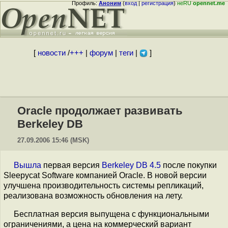
Профиль:
Аноним
(
вход
|
регистрация
)
неRU
opennet.me
[
новости
/
+++
|
форум
|
теги
|
]
Oracle продолжает развивать
Berkeley DB
27.09.2006 15:46 (MSK)
Вышла
первая версия
Berkeley DB 4.5
после покупки
Sleepycat Software компанией Oracle. В новой версии
улучшена производительность системы репликаций,
реализована возможность обновления на лету.
Бесплатная версия выпущена с функциональными
ограничениями, а цена на коммерческий вариант