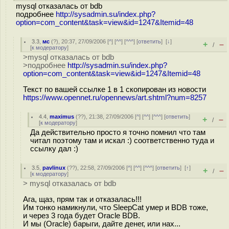
mysql отказалась от bdb
подробнее
http://sysadmin.su/index.php?
option=com_content&task=view&id=1247&Itemid=48
3.3
,
мс
(
?
), 20:37, 27/09/2006 [
^
] [
^^
] [
^^^
] [
ответить
]
[
↓
]
+
–
/
[
к модератору
]
>mysql отказалась от bdb
>подробнее
http://sysadmin.su/index.php?
option=com_content&task=view&id=1247&Itemid=48
Текст по вашей ссылке 1 в 1 скопирован из новости
https://www.opennet.ru/opennews/art.shtml?num=8257
4.4
,
maximus
(
??
), 21:38, 27/09/2006 [
^
] [
^^
] [
^^^
] [
ответить
]
+
–
/
[
к модератору
]
Да действительно просто я точно помнил что там
читал поэтому там и искал :) соответственно туда и
ссылку дал :)
3.5
,
pavlinux
(
??
), 22:58, 27/09/2006 [
^
] [
^^
] [
^^^
] [
ответить
]
[
↑
]
+
–
/
[
к модератору
]
> mysql отказалась от bdb
Ага, щаз, прям так и отказалась!!!
Им тонко намикнули, что SleepCat умер и BDB тоже,
и через 3 года будет Oracle BDB.
И мы (Oracle) барыги, дайте денег, или нах...