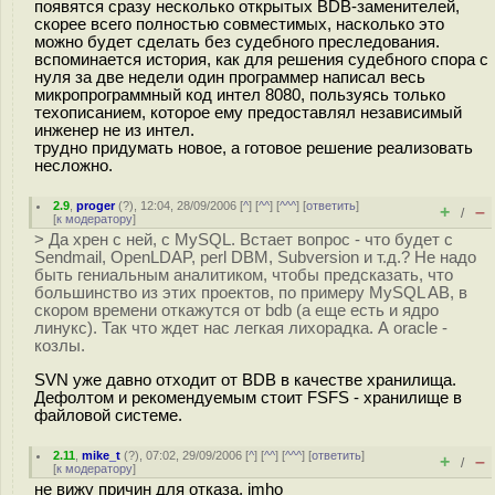
появятся сразу несколько открытых BDB-заменителей,
скорее всего полностью совместимых, насколько это
можно будет сделать без судебного преследования.
вспоминается история, как для решения судебного спора с
нуля за две недели один программер написал весь
микропрограммный код интел 8080, пользуясь только
техописанием, которое ему предоставлял независимый
инженер не из интел.
трудно придумать новое, а готовое решение реализовать
несложно.
2.9
,
proger
(
?
), 12:04, 28/09/2006 [
^
] [
^^
] [
^^^
] [
ответить
]
+
–
/
[
к модератору
]
> Да хрен с ней, с MySQL. Встает вопрос - что будет c
Sendmail, OpenLDAP, perl DBM, Subversion и т.д.? Не надо
быть гениальным аналитиком, чтобы предсказать, что
большинство из этих проектов, по примеру MySQL AB, в
скором времени откажутся от bdb (а еще есть и ядро
линукс). Так что ждет нас легкая лихорадка. А oracle -
козлы.
SVN уже давно отходит от BDB в качестве хранилища.
Дефолтом и рекомендуемым стоит FSFS - хранилище в
файловой системе.
2.11
,
mike_t
(
?
), 07:02, 29/09/2006 [
^
] [
^^
] [
^^^
] [
ответить
]
+
–
/
[
к модератору
]
не вижу причин для отказа, imho