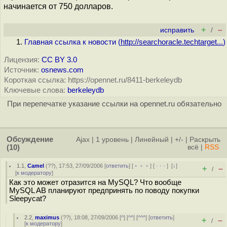
начинается от 750 долларов.
+
–
исправить
/
Главная ссылка к новости (
http://searchoracle.techtarget...
)
Лицензия:
CC BY 3.0
Источник:
osnews.com
Короткая ссылка: https://opennet.ru/8411-berkeleydb
Ключевые слова:
berkeleydb
При перепечатке указание ссылки на opennet.ru обязательно
Обсуждение
Ajax
|
1 уровень
|
Линейный
|
+/-
|
Раскрыть
(10)
всё
|
RSS
1.1
,
Camel
(
??
), 17:53, 27/09/2006 [
ответить
] [
﹢﹢﹢
] [
· · ·
]
[
↓
]
+
–
/
[
к модератору
]
Как это может отразится на MySQL? Что вообще
MySQL AB планируют предпринять по поводу покупки
Sleepycat?
2.2
,
maximus
(
??
), 18:08, 27/09/2006 [
^
] [
^^
] [
^^^
] [
ответить
]
+
–
/
[
к модератору
]