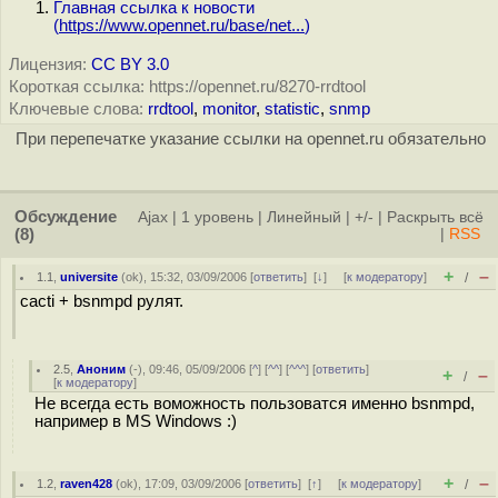
Главная ссылка к новости
(
https://www.opennet.ru/base/net...
)
Лицензия:
CC BY 3.0
Короткая ссылка: https://opennet.ru/8270-rrdtool
Ключевые слова:
rrdtool
,
monitor
,
statistic
,
snmp
При перепечатке указание ссылки на opennet.ru обязательно
Обсуждение
Ajax
|
1 уровень
|
Линейный
|
+/-
|
Раскрыть всё
(8)
|
RSS
+
–
1.1
,
universite
(
ok
), 15:32, 03/09/2006 [
ответить
]
[
↓
] [
к модератору
]
/
cacti + bsnmpd рулят.
2.5
,
Аноним
(
-
), 09:46, 05/09/2006 [
^
] [
^^
] [
^^^
] [
ответить
]
+
–
/
[
к модератору
]
Не всегда есть воможность пользоватся именно bsnmpd,
например в MS Windows :)
+
–
1.2
,
raven428
(
ok
), 17:09, 03/09/2006 [
ответить
]
[
↑
] [
к модератору
]
/