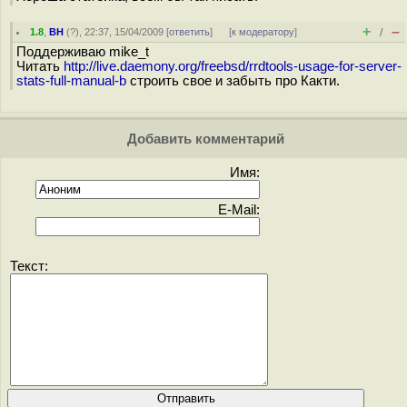
+
–
1.8
,
BH
(
?
), 22:37, 15/04/2009 [
ответить
]
[
к модератору
]
/
Поддерживаю mike_t
Читать
http://live.daemony.org/freebsd/rrdtools-usage-for-server-
stats-full-manual-b
строить свое и забыть про Какти.
Добавить комментарий
Имя:
E-Mail:
Текст: