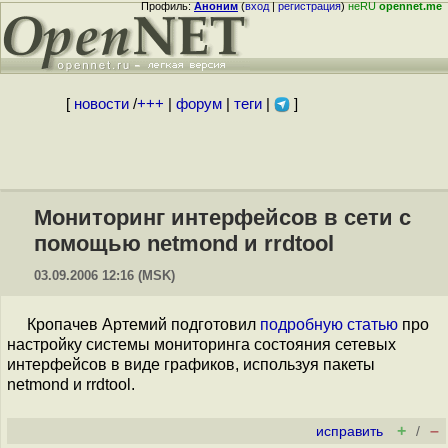
Профиль:
Аноним
(
вход
|
регистрация
)
неRU
opennet.me
[
новости
/
+++
|
форум
|
теги
|
]
Мониторинг интерфейсов в сети с
помощью netmond и rrdtool
03.09.2006 12:16 (MSK)
Кропачев Артемий подготовил
подробную статью
про
настройку системы мониторинга состояния сетевых
интерфейсов в виде графиков, используя пакеты
netmond и rrdtool.
+
–
исправить
/