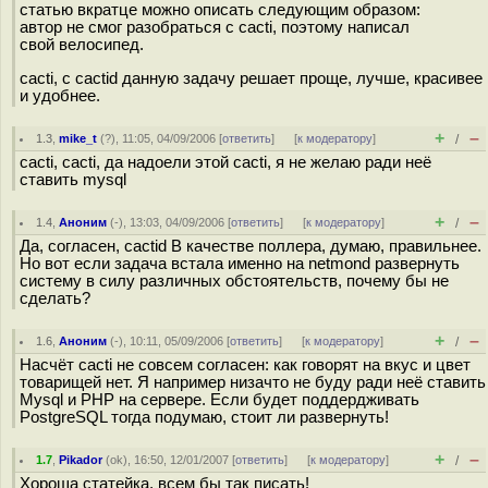
статью вкратце можно описать следующим образом:
автор не смог разобраться с cacti, поэтому написал
свой велосипед.
cacti, с cactid данную задачу решает проще, лучше, красивее
и удобнее.
+
–
1.3
,
mike_t
(
?
), 11:05, 04/09/2006 [
ответить
]
[
к модератору
]
/
cacti, cacti, да надоели этой cacti, я не желаю ради неё
ставить mysql
+
–
1.4
,
Аноним
(
-
), 13:03, 04/09/2006 [
ответить
]
[
к модератору
]
/
Да, согласен, cactid В качестве поллера, думаю, правильнее.
Но вот если задача встала именно на netmond развернуть
систему в силу различных обстоятельств, почему бы не
сделать?
+
–
1.6
,
Аноним
(
-
), 10:11, 05/09/2006 [
ответить
]
[
к модератору
]
/
Насчёт cacti не совсем согласен: как говорят на вкус и цвет
товарищей нет. Я например низачто не буду ради неё ставить
Mysql и PHP на сервере. Если будет поддердживать
PostgreSQL тогда подумаю, стоит ли развернуть!
+
–
1.7
,
Pikador
(
ok
), 16:50, 12/01/2007 [
ответить
]
[
к модератору
]
/
Хороша статейка, всем бы так писать!