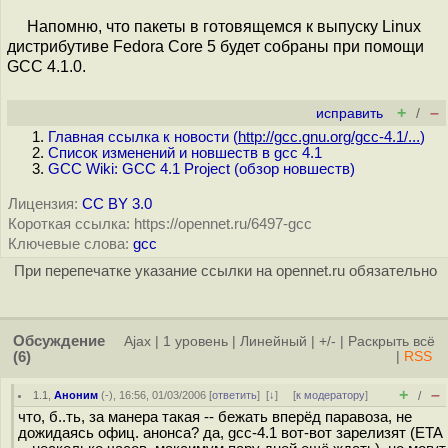
Напомню, что пакеты в готовящемся к выпуску Linux
дистрибутиве Fedora Сore 5 будет собраны при помощи
GCC 4.1.0.
+
–
исправить
/
Главная ссылка к новости (
http://gcc.gnu.org/gcc-4.1/...
)
Список изменений и новшеств в gcc 4.1
GCC Wiki: GCC 4.1 Project (обзор новшеств)
Лицензия:
CC BY 3.0
Короткая ссылка: https://opennet.ru/6497-gcc
Ключевые слова:
gcc
При перепечатке указание ссылки на opennet.ru обязательно
Обсуждение
Ajax
|
1 уровень
|
Линейный
|
+/-
|
Раскрыть всё
(6)
|
RSS
+
–
1.1
,
Аноним
(
-
), 16:56, 01/03/2006 [
ответить
]
[
↓
] [
к модератору
]
/
что, б..ть, за манера такая -- бежать вперёд паравоза, не
дожидаясь офиц. анонса? да, gcc-4.1 вот-вот зарелизят (ETA