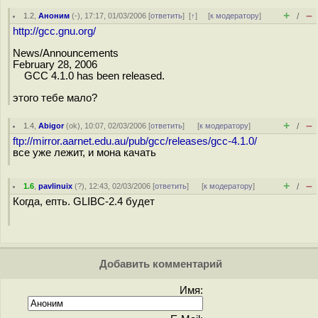
+
–
1.2
,
Аноним
(
-
), 17:17, 01/03/2006 [
ответить
]
[
↑
] [
к модератору
]
/
http://gcc.gnu.org/
News/Announcements
February 28, 2006
GCC 4.1.0 has been released.
этого тебе мало?
+
–
1.4
,
Abigor
(
ok
), 10:07, 02/03/2006 [
ответить
]
[
к модератору
]
/
ftp://mirror.aarnet.edu.au/pub/gcc/releases/gcc-4.1.0/
все уже лежит, и мона качать
+
–
1.6
,
pavlinuix
(
?
), 12:43, 02/03/2006 [
ответить
]
[
к модератору
]
/
Когда, епть. GLIBC-2.4 будет
Добавить комментарий
Имя: