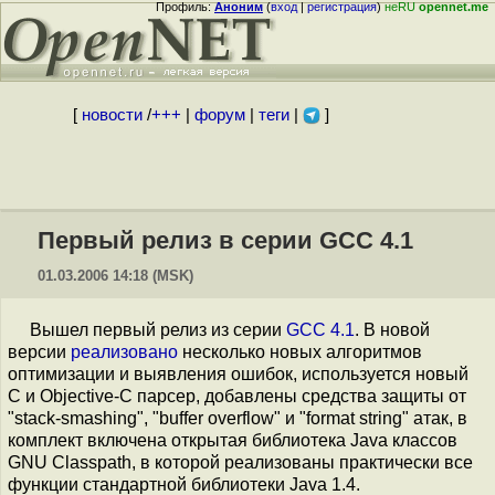
Профиль:
Аноним
(
вход
|
регистрация
)
неRU
opennet.me
[
новости
/
+++
|
форум
|
теги
|
]
Первый релиз в серии GCC 4.1
01.03.2006 14:18 (MSK)
Вышел первый релиз из серии
GCC 4.1
. В новой
версии
реализовано
несколько новых алгоритмов
оптимизации и выявления ошибок, используется новый
C и Objective-C парсер, добавлены средства защиты от
"stack-smashing", "buffer overflow" и "format string" атак, в
комплект включена открытая библиотека Java классов
GNU Classpath, в которой реализованы практически все
функции стандартной библиотеки Java 1.4.