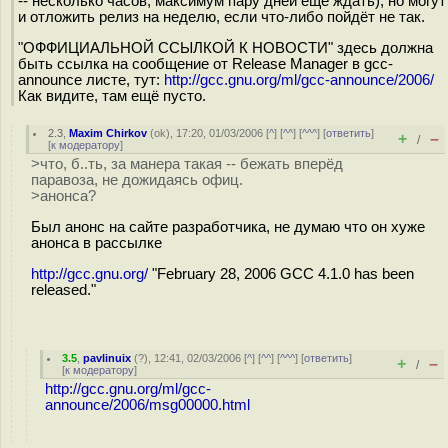
-- несколько часов, максимум пару дней ещё ждать), но могут
и отложить релиз на неделю, если что-либо пойдёт не так.
"ОФФИЦИАЛЬНОЙ ССЫЛКОЙ К НОВОСТИ" здесь должна
быть ссылка на сообщение от Release Manager в gcc-
announce листе, тут:
http://gcc.gnu.org/ml/gcc-announce/2006/
Как видите, там ещё пусто.
2.3
,
Maxim Chirkov
(
ok
), 17:20, 01/03/2006 [
^
] [
^^
] [
^^^
] [
ответить
]
+
–
/
[
к модератору
]
>что, б..ть, за манера такая -- бежать вперёд
паравоза, не дожидаясь офиц.
>анонса?
Был анонс на сайте разработчика, не думаю что он хуже
анонса в рассылке
http://gcc.gnu.org/
"February 28, 2006 GCC 4.1.0 has been
released."
3.5
,
pavlinuix
(
?
), 12:41, 02/03/2006 [
^
] [
^^
] [
^^^
] [
ответить
]
+
–
/
[
к модератору
]
http://gcc.gnu.org/ml/gcc-
announce/2006/msg00000.html