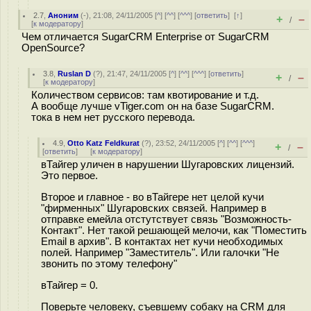
2.7
,
Аноним
(
-
), 21:08, 24/11/2005 [
^
] [
^^
] [
^^^
] [
ответить
]
[
↑
]
+
–
/
[
к модератору
]
Чем отличается SugarCRM Enterprise от SugarCRM
OpenSource?
3.8
,
Ruslan D
(
?
), 21:47, 24/11/2005 [
^
] [
^^
] [
^^^
] [
ответить
]
+
–
/
[
к модератору
]
Количеством сервисов: там квотирование и т.д.
А вообще лучше vTiger.com он на базе SugarCRM.
тока в нем нет русского перевода.
4.9
,
Otto Katz Feldkurat
(
?
), 23:52, 24/11/2005 [
^
] [
^^
] [
^^^
]
+
–
/
[
ответить
]
[
к модератору
]
вТайгер уличен в нарушении Шугаровских лицензий.
Это первое.
Второе и главное - во вТайгере нет целой кучи
"фирменных" Шугаровских связей. Например в
отправке емейла отстутствует связь "Возможность-
Контакт". Нет такой решающей мелочи, как "Поместить
Email в архив". В контактах нет кучи необходимых
полей. Например "Заместитель". Или галочки "Не
звонить по этому телефону"
вТайгер = 0.
Поверьте человеку, съевшему собаку на CRM для