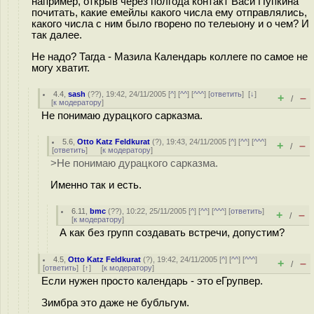
например, открыв через полгода контакт Васи Пупкина
почитать, какие емейлы какого числа ему отправлялись,
какого числа с ним было гворено по телеыону и о чем? И
так далее.
Не надо? Тагда - Мазила Календарь коллеге по самое не
могу хватит.
4.4
,
sash
(
??
), 19:42, 24/11/2005 [
^
] [
^^
] [
^^^
] [
ответить
]
[
↓
]
+
–
/
[
к модератору
]
Не понимаю дурацкого сарказма.
5.6
,
Otto Katz Feldkurat
(
?
), 19:43, 24/11/2005 [
^
] [
^^
] [
^^^
]
+
–
/
[
ответить
]
[
к модератору
]
>Не понимаю дурацкого сарказма.
Именно так и есть.
6.11
,
bmc
(
??
), 10:22, 25/11/2005 [
^
] [
^^
] [
^^^
] [
ответить
]
+
–
/
[
к модератору
]
А как без групп создавать встречи, допустим?
4.5
,
Otto Katz Feldkurat
(
?
), 19:42, 24/11/2005 [
^
] [
^^
] [
^^^
]
+
–
/
[
ответить
]
[
↑
] [
к модератору
]
Если нужен просто календарь - это еГрупвер.
Зимбра это даже не бубльгум.