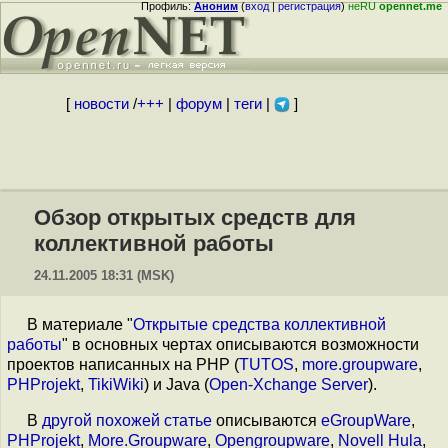
Профиль:
Аноним
(
вход
|
регистрация
)
неRU
opennet.me
[
новости
/
+++
|
форум
|
теги
|
]
Обзор открытых средств для
коллективной работы
24.11.2005 18:31 (MSK)
В материале "
Открытые средства коллективной
работы
" в основных чертах описываются возможности
проектов написанных на PHP (
TUTOS
,
more.groupware
,
PHProjekt
,
TikiWiki
) и Java (
Open-Xchange Server
).
В
другой похожей статье
описываются
eGroupWare
,
PHProjekt
,
More.Groupware
,
Opengroupware
,
Novell Hula
,