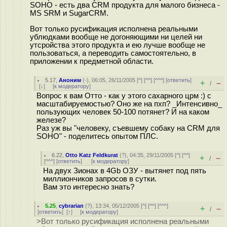
SOHO - есть два CRM продукта для малого бизнеса -
MS SRM и SugarCRM.
Вот только русификация исполнена реальными
ублюдками вообще не догоняющими ни целей ни
утсройства этого продукта и ею лучше вообще не
пользоваться, а переводить самостоятельно, в
приложении к предметной области.
5.17
,
Аноним
(
-
), 06:05, 26/11/2005 [
^
] [
^^
] [
^^^
] [
ответить
]
+
–
/
[
↓
] [
к модератору
]
Вопрос к вам Отто - как у этого сахарного црм :) с
масштабируемостью? Оно же на пхп? _Интенсивно_
пользующих человек 50-100 потянет? И на каком
железе?
Раз уж вы "человеку, съевшему собаку на CRM для
SOHO" - поделитесь опытом ПЛС.
6.22
,
Otto Katz Feldkurat
(
?
), 04:35, 29/11/2005 [
^
] [
^^
]
+
–
/
[
^^^
] [
ответить
]
[
к модератору
]
На двух Зионах в 4Gb ОЗУ - вытянет под пять
миллиончиков запросов в сутки.
Вам это интересно знать?
5.25
,
cybrarian
(
?
), 13:34, 05/12/2005 [
^
] [
^^
] [
^^^
]
+
–
/
[
ответить
]
[
↑
] [
к модератору
]
>Вот только русификация исполнена реальными