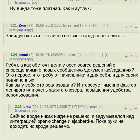
+
–
/
[
к модератору
]
Ну винда тоже платная. Как и аутлук.
1.21
,
Zerg
(
??
), 18:59, 26/11/2005 [
ответить
] [
﹢﹢﹢
] [
· · ·
]
[
↑
]
+
–
/
[
к модератору
]
Завидую кстати ... я лично не смог народ переселить ...
1.24
,
jomul
(
?
), 10:40, 01/12/2005 [
ответить
] [
﹢﹢﹢
] [
· · ·
]
[
↓
]
+
–
/
[
к модератору
]
Ребят, а как обстоят дела у open source решений с
оповещениями о новых сообщениях/документах/заданиях?
Это первое, что требуют начальники и для себя, и для своих
подчиненных.
Как вы у себя это реализовали? Интересует именно фактор
ленивого или очень занятого юзера, повышения удобства
использования.
2.26
,
bmc
(
??
), 14:04, 07/12/2005 [
^
] [
^^
] [
^^^
] [
ответить
]
+
–
/
[
к модератору
]
Сейчас вроде никак нигде не решено, я задумывался над
интеграцией open-xchange и ejabberd-а. Пока руки не
доходят, но вроде решаемо.