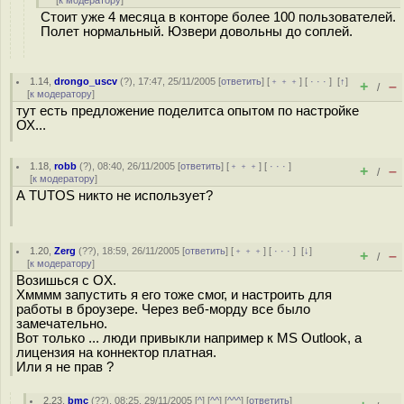
[
к модератору
]
Стоит уже 4 месяца в конторе более 100 пользователей.
Полет нормальный. Юзвери довольны до соплей.
1.14
,
drongo_uscv
(
?
), 17:47, 25/11/2005 [
ответить
] [
﹢﹢﹢
] [
· · ·
]
[
↑
]
+
–
/
[
к модератору
]
тут есть предложение поделитса опытом по настройке
ОХ...
1.18
,
robb
(
?
), 08:40, 26/11/2005 [
ответить
] [
﹢﹢﹢
] [
· · ·
]
+
–
/
[
к модератору
]
А TUTOS никто не использует?
1.20
,
Zerg
(
??
), 18:59, 26/11/2005 [
ответить
] [
﹢﹢﹢
] [
· · ·
]
[
↓
]
+
–
/
[
к модератору
]
Возишься с OX.
Хмммм запустить я его тоже смог, и настроить для
работы в броузере. Через веб-морду все было
замечательно.
Вот только ... люди привыкли например к MS Outlook, а
лицензия на коннектор платная.
Или я не прав ?
2.23
,
bmc
(
??
), 08:25, 29/11/2005 [
^
] [
^^
] [
^^^
] [
ответить
]