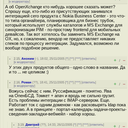
[
к модератору
]
А об OpenXchange кто нибудь хорошее сказать может?
Спрошу еще, кто-либо из присутствующих занимался
интеграцией сего продукта с Nokia Business Center - это что-
то типа органайзера, планировщика для бизнес трубок,
который использует службы каталогов и MS Exchange для
синхронизации PIM - по-простому frontend для мобильных
девайсов. Так вот хотелось бы заменить MS Exchange на
OX, но, к сожалению, вендор не предоставляет никаких
спеков по процессу интеграции. Задумался, возможно ли
вообще подобное решение.
2.15
,
Аноним
(
-
), 18:02, 25/11/2005 [
^
] [
^^
] [
^^^
] [
ответить
]
+
–
/
[
к модератору
]
У этих двух продуктов общего - одно слово в названии. Да
и то ... не целиком :)
2.16
,
Роман
(
??
), 18:41, 25/11/2005 [
^
] [
^^
] [
^^^
] [
ответить
]
+
–
/
[
к модератору
]
Вожусь сейчас с ним. Руссификация - понятно. Ява
на ОпенБСД. Томкет + апач и вродь не сильно грузит.
Есть проблемы интеграции с IMAP-сервером. Еще.
Работает ток с одним доменом - как расковырять ldap пока
не знаю. А в принципе - портал-календарь-задачи-проекты-
сведения-закладки-вебмейл - набор хорош.
3.19
,
Дмитрий
(
??
), 14:33, 26/11/2005 [
^
] [
^^
] [
^^^
] [
ответить
]
+
–
/