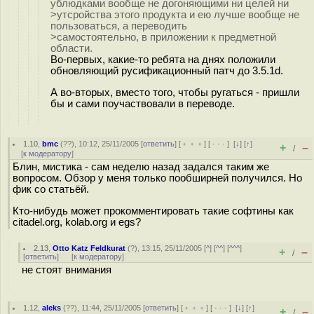
ублюдками вообще не догоняющими ни целей ни
>утсройства этого продукта и ею лучше вообще не
пользоваться, а переводить
>самостоятельно, в приложении к предметной
области.
Во-первых, какие-то ребята на днях положили
обновляющий русификационный патч до 3.5.1d.
А во-вторых, вместо того, чтобы ругаться - пришли
бы и сами поучаствовали в переводе.
1.10
,
bmc
(
??
), 10:12, 25/11/2005 [
ответить
] [
﹢﹢﹢
] [
· · ·
]
[
↓
] [
↑
]
+
–
/
[
к модератору
]
Блин, мистика - сам неделю назад задался таким же
вопросом. Обзор у меня только пообширней получился. Но
фик со статьёй.
Кто-нибудь может прокомментировать такие софтины как
citadel.org, kolab.org и egs?
2.13
,
Otto Katz Feldkurat
(
?
), 13:15, 25/11/2005 [
^
] [
^^
] [
^^^
]
+
–
/
[
ответить
]
[
к модератору
]
не стоят внимания
1.12
,
aleks
(
??
), 11:44, 25/11/2005 [
ответить
] [
﹢﹢﹢
] [
· · ·
]
[
↓
] [
↑
]
+
–
/