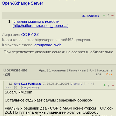
Open-Xchange Server
+
–
исправить
/
Главная ссылка к новости
(
http://citforum.ru/open_source...
)
Лицензия:
CC BY 3.0
Короткая ссылка: https://opennet.ru/6492-groupware
Ключевые слова:
groupware
,
web
При перепечатке указание ссылки на opennet.ru обязательно
Обсуждение
Ajax
|
1 уровень
|
Линейный
|
+/-
|
Раскрыть
(28)
всё
|
RSS
1.1
,
Otto Katz Feldkurat
(
?
), 19:05, 24/11/2005 [
ответить
] [
﹢﹢﹢
]
+
–
/
[
· · ·
]
[
↓
] [
к модератору
]
SugarCRM.com
Остальное отдыхает самым серьезным образом.
Реальных решений два - CGP с MAPI коннектором + Outlook
2k3. Но тут типа нужны лицензиии хотя бы Outlook'у.