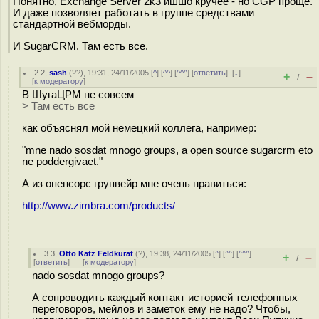
Понятно, Exchange Server 2k3 ишшо кручее - но CGP проще.
И даже позволяет работать в группе средствами
стандартной вебморды.
И SugarCRM. Там есть все.
2.2
,
sash
(
??
), 19:31, 24/11/2005 [
^
] [
^^
] [
^^^
] [
ответить
]
[
↓
]
+
–
/
[
к модератору
]
В ШугаЦРМ не совсем
> Там есть все
как объяснял мой немецкий коллега, например:
"mne nado sosdat mnogo groups, a open source sugarcrm eto
ne poddergivaet."
А из опенсорс групвейр мне очень нравиться:
http://www.zimbra.com/products/
3.3
,
Otto Katz Feldkurat
(
?
), 19:38, 24/11/2005 [
^
] [
^^
] [
^^^
]
+
–
/
[
ответить
]
[
к модератору
]
nado sosdat mnogo groups?
А сопроводить каждый контакт историей телефонных
переговоров, мейлов и заметок ему не надо? Чтобы,