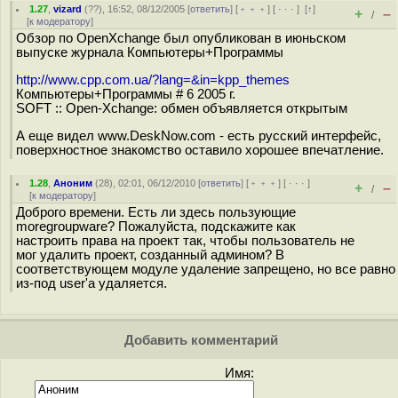
1.27
,
vizard
(
??
), 16:52, 08/12/2005 [
ответить
] [
﹢﹢﹢
] [
· · ·
]
[
↑
]
+
–
/
[
к модератору
]
Обзор по OpenXchange был опубликован в июньском
выпуске журнала Компьютеры+Программы
http://www.cpp.com.ua/?lang=&in=kpp_themes
Компьютеры+Программы # 6 2005 г.
SOFT :: Open-Xchange: обмен объявляется открытым
А еще видел www.DeskNow.com - есть русский интерфейс,
поверхностное знакомство оставило хорошее впечатление.
1.28
,
Аноним
(
28
), 02:01, 06/12/2010 [
ответить
] [
﹢﹢﹢
] [
· · ·
]
+
–
/
[
к модератору
]
Доброго времени. Есть ли здесь пользующие
moregroupware? Пожалуйста, подскажите как
настроить права на проект так, чтобы пользователь не
мог удалить проект, созданный админом? В
соответствующем модуле удаление запрещено, но все равно
из-под user'а удаляется.
Добавить комментарий
Имя: