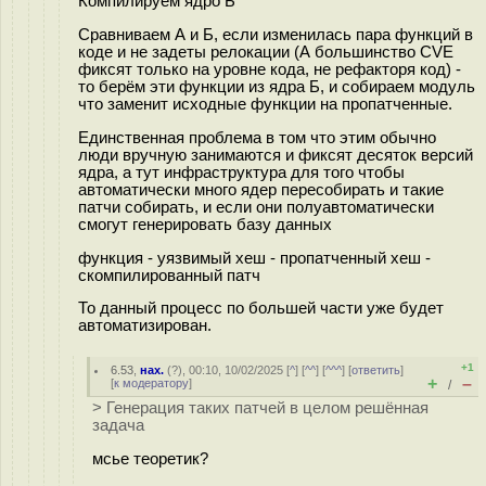
Компилируем ядро Б
Сравниваем А и Б, если изменилась пара функций в
коде и не задеты релокации (А большинство CVE
фиксят только на уровне кода, не рефакторя код) -
то берём эти функции из ядра Б, и собираем модуль
что заменит исходные функции на пропатченные.
Единственная проблема в том что этим обычно
люди вручную занимаются и фиксят десяток версий
ядра, а тут инфраструктура для того чтобы
автоматически много ядер пересобирать и такие
патчи собирать, и если они полуавтоматически
смогут генерировать базу данных
функция - уязвимый хеш - пропатченный хеш -
скомпилированный патч
То данный процесс по большей части уже будет
автоматизирован.
+1
6.53
,
нах.
(
?
), 00:10, 10/02/2025 [
^
] [
^^
] [
^^^
] [
ответить
]
+
–
[
к модератору
]
/
> Генерация таких патчей в целом решённая
задача
мсье теоретик?