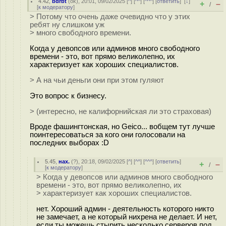
4.42
,
bdrbt
(
ok
), 20:01, 09/02/2025 [
^
] [
^^
] [
^^^
] [
ответить
]
[
↓
]
+
–
/
[
к модератору
]
> Потому что очень даже очевидно что у этих
ребят ну слишком уж
> много свободного времени.
Когда у девопсов или админов много свободного
времени - это, вот прямо великолепно, их
характеризует как хороших специалистов.
> А на чьи деньги они при этом гуляют
Это вопрос к бизнесу.
> (интересно, не калифорнийская ли это страховая)
Вроде фашингтонская, но Geico... вобщем тут лучше
поинтересоваться за кого они голосовали на
последних выборах :D
5.45
,
нах.
(
?
), 20:18, 09/02/2025 [
^
] [
^^
] [
^^^
] [
ответить
]
+
–
/
[
к модератору
]
> Когда у девопсов или админов много свободного
времени - это, вот прямо великолепно, их
> характеризует как хороших специалистов.
нет. Хороший админ - деятельность которого никто
не замечает, а не который нихрена не делает. И нет,
если ты можешь стырить несколько серверов под