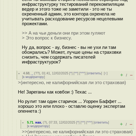
инфраструктурку тестирований перекомпиляции
ведер и этого тоже не заметили - это не ты
охрененный админ, это контора охренела не
учитывать расходование ресурсов нецелевыми
прожектами.
>> А на чьи деньги они при этом гуляют
> Это вопрос к бизнесу.
Ну да, вопрос - ау, бизнес - вы не ухи ли там
обожрались? Может, лучше цены на страховки
снизить, чем содержать писателей
инфраструктурок?
4.68
,
_
(
??
), 01:41, 12/02/2025 [
^
] [
^^
] [
^^^
] [
ответить
]
[
↑
]
+
–
/
[
к модератору
]
>(интересно, не калифорнийская ли это страховая)
Не! Зареганы как ковбои :) Техас ...
Но рулит там один старичок ... Уоррен Баффет ...
хорошо это или плохо - оставлю оценку экспертам
опеннета :)
5.71
,
нах.
(
?
), 07:33, 12/02/2025 [
^
] [
^^
] [
^^^
] [
ответить
]
+
–
/
[
к модератору
]
>>(интересно, не калифорнийская ли это страховая)