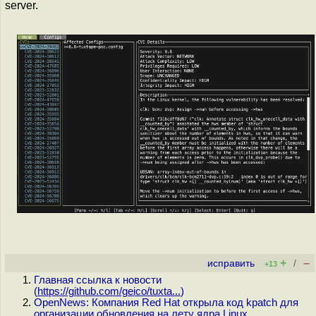
server.
+
–
исправить
/
+13
Главная ссылка к новости
(
https://github.com/geico/tuxta...
)
OpenNews: Компания Red Hat открыла код kpatch для
организации обновления на лету ядра Linux