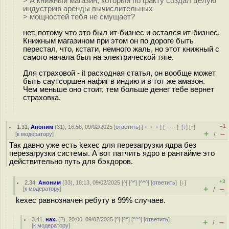
> А книжный магазин, который по факту создал целую
индустрию аренды вычислительных
> мощностей тебя не смущает?
нет, потому что это был ит-бизнес и остался ит-бизнес.
Книжным магазином при этом он по дороге быть
перестал, что, кстати, немного жаль, но этот книжный с
самого начала был на электрической тяге.
Для страховой - it расходная статья, он вообще может
быть саутсоршен нафиг в индию и в тот же амазон.
Чем меньше оно стоит, тем больше денег тебе вернет
страховка.
–1
1.31
,
Аноним
(
31
), 16:58, 09/02/2025 [
ответить
] [
﹢﹢﹢
] [
· · ·
]
[
↓
] [
↑
]
+
–
[
к модератору
]
/
Так давно уже есть kexec для перезагрузки ядра без
перезагрузки системы. А вот патчить ядро в рантайме это
действительно путь для бэкдоров.
+3
2.34
,
Аноним
(
33
), 18:13, 09/02/2025 [
^
] [
^^
] [
^^^
] [
ответить
]
[
↓
]
+
–
[
к модератору
]
/
kexec равнозначен ребуту в 99% случаев.
3.41
,
нах.
(
?
), 20:00, 09/02/2025 [
^
] [
^^
] [
^^^
] [
ответить
]
+
–
/
[
к модератору
]