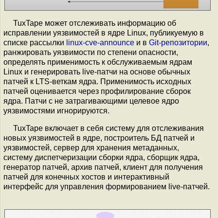
TuxTape может отслеживать информацию об
исправлении уязвимостей в ядре Linux, публикуемую в
списке рассылки
linux-cve-announce
и в
Git-репозитории
,
ранжировать уязвимости по степени опасности,
определять применимость к обслуживаемым ядрам
Linux и генерировать live-патчи на основе обычных
патчей к LTS-веткам ядра. Применимость исходных
патчей оценивается через профилирование сборок
ядра. Патчи с не затрагивающими целевое ядро
уязвимостями игнорируются.
TuxTape включает в себя систему для отслеживания
новых уязвимостей в ядре, построитель БД патчей и
уязвимостей, сервер для хранения метаданных,
систему диспетчеризации сборки ядра, сборщик ядра,
генератор патчей, архив патчей, клиент для получения
патчей для конечных хостов и интерактивный
интерфейс для управления формированием live-патчей.