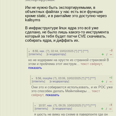
Им не нужно быть экспортируемыми, в
объектных файлах у нас есть все функции
кроме static, и в рантайме это доступно через
kallsyms
В инфраструктуре linux ядра это всё уже
сделано, не было лишь какого-то инструмента
который за тебя будет патчи CVE скачивать,
собирать ядра, и диффать их.
–2
8.55
,
нах.
(
?
), 02:44, 10/02/2025 [
^
] [
^^
] [
^^^
]
+
–
[
ответить
]
[
к модератору
]
/
но не кодерами на хрусте из странной страховой В
этом и проблема этот инструм...
текст свёрнут,
показать
+2
9.56
,
morphe
(
?
), 03:06, 10/02/2025 [
^
] [
^^
] [
^^^
]
+
–
[
ответить
]
[
к модератору
]
/
Они это и собираются использовать, и их POC уже
это способен делать Мейнтейнеры ...
текст
свёрнут,
показать
–3
10.57
,
нах.
(
?
), 09:29, 10/02/2025 [
^
] [
^^
] [
^^^
]
+
–
[
ответить
]
[
к модератору
]
/
я шость не вижу на схеме в паверпонте где он