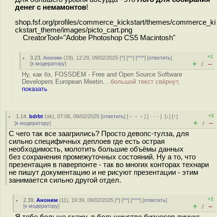
денег с немамонтов
!
shop.fsf.org/profiles/commerce_kickstart/themes/commerce_ki
ckstart_theme/images/picto_cart.png
CreatorTool="Adobe Photoshop CS5 Macintosh"
+1
3.23
,
Аноним
(
19
), 12:29, 09/02/2025 [
^
] [
^^
] [
^^^
] [
ответить
]
+
–
[
к модератору
]
/
Ну, как бэ, FOSSDEM - Free and Open Source Software
Developers European Meetin...
большой текст свёрнут,
показать
+2
1.14
,
bdrbt
(
ok
), 07:06, 09/02/2025 [
ответить
] [
﹢﹢﹢
] [
· · ·
]
[
↓
] [
↑
]
+
–
[
к модератору
]
/
С чего так все заагрились? Просто девопс-тулза, для
сильно специфичных деплоев где есть острая
необходимость, молотить большие объёмы данных
без сохранения промежуточных состояний. Ну а то, что
презентация в паверпонте - так во многих конторах технари
не пишут документацию и не рисуют презентации - этим
занимается сильно другой отдел.
+1
2.39
,
Аноним
(
11
), 19:39, 09/02/2025 [
^
] [
^^
] [
^^^
] [
ответить
]
+
–
[
к модератору
]
/