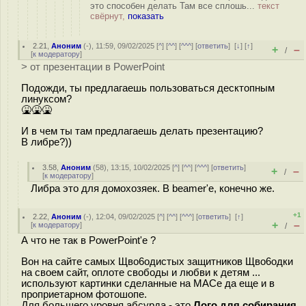
это способен делать Там все сплошь...
текст
свёрнут,
показать
2.21
,
Аноним
(
-
), 11:59, 09/02/2025 [
^
] [
^^
] [
^^^
] [
ответить
]
[
↓
] [
↑
]
+
–
/
[
к модератору
]
> от презентации в PowerPoint
Подожди, ты предлагаешь пользоваться десктопным
линуксом?
🤮🤮🤮
И в чем ты там предлагаешь делать презентацию?
В либре?))
3.58
,
Аноним
(
58
), 13:15, 10/02/2025 [
^
] [
^^
] [
^^^
] [
ответить
]
+
–
/
[
к модератору
]
Либра это для домохозяек. В beamer'е, конечно же.
+1
2.22
,
Аноним
(
-
), 12:04, 09/02/2025 [
^
] [
^^
] [
^^^
] [
ответить
]
[
↑
]
+
–
[
к модератору
]
/
А что не так в PowerPoint'е ?
Вон на сайте самых Щво6одистых защитников Щво6одки
на своем сайт, оплоте свободы и любви к детям ...
используют картинки сделанные на МАСе да еще и в
проприетарном фотошопе.
Для большего уровня абсурда - это
Лого для собирания