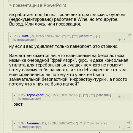
> презентации в PowerPoint
не работает под Linux. После некоторй пляски с бубном
(недокументировано) работает в Wine, но это другое.
Вывод. Или ложь, или провокация.
+2
2.17
,
нах.
(
?
), 10:58, 09/02/2025 [
^
] [
^^
] [
^^^
] [
ответить
]
[
↓
]
+
–
[
к модератору
]
/
ну если вас удивляет только паверпонт, это странно.
Вам вот не кажется ли, что написанный на безопастном
йезычке очередной "фреймворк", grpc, и даже консольная
утилита для теребоньканья cveшек немного не помогут
патчу самому себя написать, и что debian/gentoo кто там
еще сфейлились не потому что у них не было
замечательной безопастной "инфраструктурки", а просто
потому что у них не было патчей?
3.25
,
12yoexpert
(
ok
), 15:23, 09/02/2025 [
^
] [
^^
] [
^^^
] [
ответить
]
+
–
/
[
к модератору
]
раст
+1
3.37
,
Аноним
(
11
), 19:26, 09/02/2025 [
^
] [
^^
] [
^^^
] [
ответить
]
+
–
[
к модератору
]
/