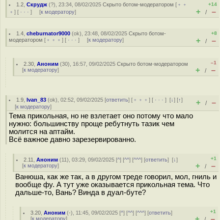
1.2
,
Скрудж
(
?
), 23:34, 08/02/2025
Скрыто ботом-модератором
[
﹢﹢
+14
+
–
﹢
] [
· · ·
] [
к модератору
]
/
1.4
,
cheburnator9000
(
ok
), 23:48, 08/02/2025
Скрыто ботом-
+8
+
–
модератором
[
﹢﹢﹢
] [
· · ·
] [
к модератору
]
/
–1
2.30
,
Аноним
(
30
), 16:57, 09/02/2025
Скрыто ботом-модератором
+
–
[
к модератору
]
/
1.9
,
Ivan_83
(
ok
), 02:52, 09/02/2025 [
ответить
] [
﹢﹢﹢
] [
· · ·
]
[
↓
] [
↑
]
+
–
/
[
к модератору
]
Тема прикольная, но не взлетает оно потому что мало
нужно: большинству проще ребутнуть тазик чем
молится на аптайм.
Всё важное давно зарезервированно.
+1
2.11
,
Аноним
(
11
), 03:29, 09/02/2025 [
^
] [
^^
] [
^^^
] [
ответить
]
[
↓
]
+
–
[
к модератору
]
/
Ванюша, как же так, а в другом треде говорил, мол, гниль и
вообще фу. А тут уже оказывается прикольная тема. Что
дальше-то, Вань? Винда в дуал-буте?
+1
3.20
,
Аноним
(
-
), 11:45, 09/02/2025 [
^
] [
^^
] [
^^^
] [
ответить
]
+
–
[
к модератору
]
/