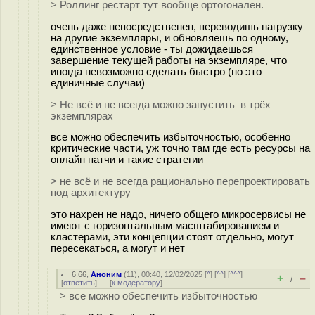
> Роллинг рестарт тут вообще ортогонален.
очень даже непосредственен, переводишь нагрузку
на другие экземпляры, и обновляешь по одному,
единственное условие - ты дожидаешься
завершение текущей работы на экземпляре, что
иногда невозможно сделать быстро (но это
единичные случаи)
> Не всё и не всегда можно запустить в трёх
экземплярах
все можно обеспечить избыточностью, особенно
критические части, уж точно там где есть ресурсы на
онлайн патчи и такие стратегии
> не всё и не всегда рационально перепроектировать
под архитектуру
это нахрен не надо, ничего общего микросервисы не
имеют с горизонтальным масштабированием и
кластерами, эти концепции стоят отдельно, могут
пересекаться, а могут и нет
6.66
,
Аноним
(
11
), 00:40, 12/02/2025 [
^
] [
^^
] [
^^^
]
+
–
/
[
ответить
]
[
к модератору
]
> все можно обеспечить избыточностью