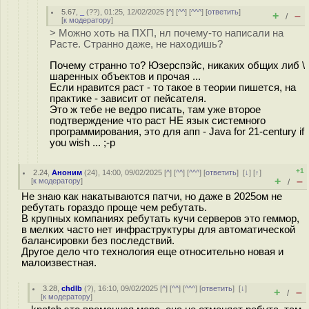
5.67
,
_
(
??
), 01:25, 12/02/2025 [
^
] [
^^
] [
^^^
] [
ответить
]
+
–
/
[
к модератору
]
> Можно хоть на ПХП, нл почему-то написали на
Расте. Странно даже, не находишь?
Почему странно то? Юзерспэйс, никаких общих либ \
шаренных объектов и прочая ...
Если нравится раст - то такое в теории пишется, на
практике - зависит от пейсателя.
Это ж тебе не ведро писать, там уже второе
подтверждение что раст НЕ язык системного
программирования, это для апп - Java for 21-century if
you wish ... ;-p
+1
2.24
,
Аноним
(
24
), 14:00, 09/02/2025 [
^
] [
^^
] [
^^^
] [
ответить
]
[
↓
] [
↑
]
+
–
[
к модератору
]
/
Не знаю как накатываются патчи, но даже в 2025ом не
ребутать гораздо проще чем ребутать.
В крупных компаниях ребутать кучи серверов это геммор,
в мелких часто нет инфраструктуры для автоматической
балансировки без последствий.
Другое дело что технология еще относительно новая и
малоизвестная.
3.28
,
chdlb
(
?
), 16:10, 09/02/2025 [
^
] [
^^
] [
^^^
] [
ответить
]
[
↓
]
+
–
/
[
к модератору
]