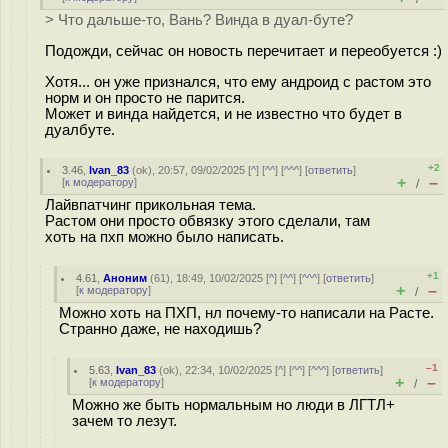
> Что дальше-то, Вань? Винда в дуал-буте?
Подожди, сейчас он новость перечитает и переобуется :)
Хотя... он уже признался, что ему андроид с растом это
норм и он просто не парится.
Может и винда найдется, и не известно что будет в
дуалбуте.
+2
3.46
,
Ivan_83
(
ok
), 20:57, 09/02/2025 [
^
] [
^^
] [
^^^
] [
ответить
]
+
–
[
к модератору
]
/
Лайвпатчинг прикольная тема.
Растом они просто обвязку этого сделали, там
хоть на пхп можно было написать.
+1
4.61
,
Аноним
(
61
), 18:49, 10/02/2025 [
^
] [
^^
] [
^^^
] [
ответить
]
+
–
[
к модератору
]
/
Можно хоть на ПХП, нл почему-то написали на Расте.
Странно даже, не находишь?
–1
5.63
,
Ivan_83
(
ok
), 22:34, 10/02/2025 [
^
] [
^^
] [
^^^
] [
ответить
]
+
–
[
к модератору
]
/
Можно же быть нормальным но люди в ЛГТЛ+
зачем то лезут.