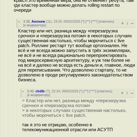
kpatch это временная мера, она не отменяет ребута, там
где кластер вообще можно делать rolling restart по
очереди
4.38
,
Аноним
(
11
), 19:34, 09/02/2025 [
^
] [
^^
] [
^^^
] [
ответить
]
+
–
/
[
к модератору
]
Кластер или нет, разница между «перезагрузка
срочно» и «перезагрузка потом» в некоторых случаях
существенная настолько, чтобы морочиться с live
patch. Роллинг рестарт тут вообще ортогонален. Не
всё и не всегда можно запустить в трёх экземплярах,
не всё и не всегда рационально перепроектировать
под микросервисную архитектуру, и уж тем более не
на всё и далеко не всегда есть деньги и, главное, люди
для переписывания. Что дозволено стартапу, то не
дозволено в проде регулируемого законодательством
бизнеса.
5.49
,
chdlb
(
?
), 22:34, 09/02/2025 [
^
] [
^^
] [
^^^
] [
ответить
]
+
–
/
[
к модератору
]
> Кластер или нет, разница между «перезагрузка
срочно» и «перезагрузка потом»
> в некоторых случаях существенная настолько,
чтобы морочиться с live patch.
так я это не отрицаю, особенно в
телекомуникационной отрасли или АСУТП