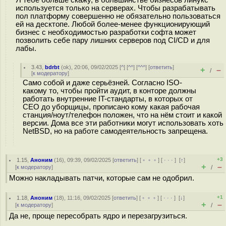
Я тебе больше скажу, в большинстве бизнесов линукс
используется только на серверах. Чтобы разрабатывать
пол платформу совершенно не обязательно пользоваться
ей на десктопе. Любой более-менее функционирующий
бизнес с необходимостью разработки софта может
позволить себе пару лишних серверов под CI/CD и для
лабы.
3.43
,
bdrbt
(
ok
), 20:06, 09/02/2025 [
^
] [
^^
] [
^^^
] [
ответить
]
+
–
/
[
к модератору
]
Само собой и даже серьёзней. Согласно ISO-
какому то, чтобы пройти аудит, в конторе должны
работать внутренние IT-cтандарты, в которых от
CEO до уборщицы, прописано кому какая рабочая
станция/ноут/телефон положен, что на нём стоит и какой
версии. Дома все эти работники могут использовать хоть
NetBSD, но на работе самодеятельность запрещена.
+3
1.15
,
Аноним
(
16
), 09:39, 09/02/2025 [
ответить
] [
﹢﹢﹢
] [
· · ·
]
[
↑
]
+
–
[
к модератору
]
/
Можно накладывать патчи, которые сам не одобрил.
+1
1.18
,
Аноним
(
18
), 11:16, 09/02/2025 [
ответить
] [
﹢﹢﹢
] [
· · ·
]
[
↓
]
+
–
[
к модератору
]
/
Да не, проще пересобрать ядро и перезагрузиться.