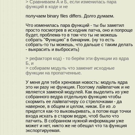
> Сравниваем А и Б, если изменилась пара
функций в коде и не
получаем binary files differs. Долго думаем.
Что изменилась пара функций - ты бы заметил
просто посмотрев в исходник патча, оно и попроще
будет, проблема-то в том что ты не можешь
собрать "Функцию" в бинарник. (ну то есть
собрать-то ты можешь, что дальше с таким делать
- выкрасить и выбросить)
> рефакторя код) - то берём эти функции из ядра
Б, и
> собираем модуль что заменит исходные
функции на пропатченные.
У меня для тебя хреновая новость: модуль ядра
это ни разу не функция. Поэтому лайвпатчик и не
является заменой модулей. Как выделить из уже
собранного ведра отдельную функцию чтобы
скормить ее лайвпатчеру со стрелочками - да
наверное, в общем и целом, никак. Ее из .o
придется как-то выковыривать, а потом еще точки
входа искать в старом ведре, чтоб было что
патчить. В собранном нужной информации уже
может и нет, никто же не обещал что та функция
экспортируемая.