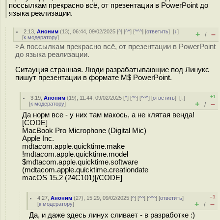
поссылкам прекрасно всё, от презентации в PowerPoint до
языка реализации.
2.13
,
Аноним
(
13
), 06:44, 09/02/2025 [
^
] [
^^
] [
^^^
] [
ответить
]
[
↓
]
+
–
/
[
к модератору
]
>А поссылкам прекрасно всё, от презентации в PowerPoint
до языка реализации.
Ситауция странная. Люди разрабатывающие под Линукс
пишут презентации в формате M$ PowerPoint.
+1
3.19
,
Аноним
(
19
), 11:44, 09/02/2025 [
^
] [
^^
] [
^^^
] [
ответить
]
[
↓
]
+
–
[
к модератору
]
/
Да норм все - у них там макось, а не клятая венда!
[CODE]
MacBook Pro Microphone (Digital Mic)
Apple Inc.
mdtacom.apple.quicktime.make
!mdtacom.apple.quicktime.model
$mdtacom.apple.quicktime.software
(mdtacom.apple.quicktime.creationdate
macOS 15.2 (24C101)[/CODE]
–1
4.27
,
Аноним
(
27
), 15:29, 09/02/2025 [
^
] [
^^
] [
^^^
] [
ответить
]
+
–
[
к модератору
]
/
Да, и даже здесь линух сливает - в разработке :)