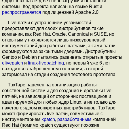
ядру Linux на лету, без перезагрузки и остановки
системы. Код проекта написан на языке Rust и
распространяется
под лицензией Apache 2.0.
Live-патчи с устранением уязвимостей
предоставляют для своих дистрибутивов такие
компании, как Red Hat, Oracle, Canonical и SUSE, но
открытым у них является лишь низкоуровневый
инструментарий для работы с патчами, а сами патчи
формируются за закрытыми дверями. Дистрибутивы
Gentoo и Debian пытались развивать открытые проекты
elivepatch
и
linux-livepatching
, но первый уже 6 лет
находится в заброшенном состоянии, а второй
затормозил на стадии создания тестового прототипа.
TuxTape нацелен на организацию работы
собственной системы для создания и доставки live-
патчей, не зависящей от сторонних поставщиков и
адаптируемой для любых ядер Linux, а не только для
пакетов с ядром конкретных дистрибутивов. TuxTape
может формировать live-патчи, совместимые с
инструментарием
kpatch
,
разработанным
компанией
Red Hat (помимо kpatch существуют похожие