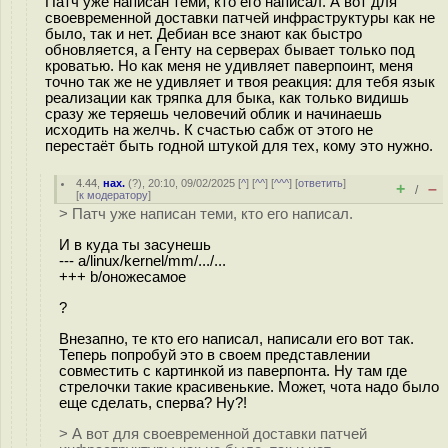
Патч уже написан теми, кто его написал. А вот для
своевременной доставки патчей инфраструктуры как не
было, так и нет. Дебиан все знают как быстро
обновляется, а Генту на серверах бывает только под
кроватью. Но как меня не удивляет паверпоинт, меня
точно так же не удивляет и твоя реакция: для тебя язык
реализации как тряпка для быка, как только видишь
сразу же теряешь человечий облик и начинаешь
исходить на желчь. К счастью сабж от этого не
перестаёт быть годной штукой для тех, кому это нужно.
4.44
,
нах.
(
?
), 20:10, 09/02/2025 [
^
] [
^^
] [
^^^
] [
ответить
]
+
–
/
[
к модератору
]
> Патч уже написан теми, кто его написал.
И в куда ты засунешь
--- a/linux/kernel/mm/.../...
+++ b/оножесамое
?
Внезапно, те кто его написал, написали его вот так.
Теперь попробуй это в своем представлении
совместить с картинкой из паверпонта. Ну там где
стрелочки такие красивенькие. Может, чота надо было
еще сделать, сперва? Ну?!
> А вот для своевременной доставки патчей