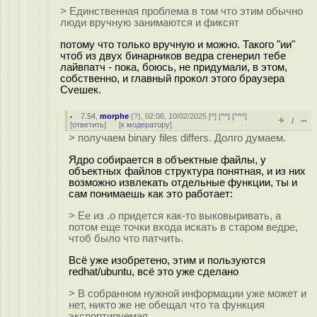
> Единственная проблема в том что этим обычно
люди вручную занимаются и фиксят
потому что только вручную и можно. Такого "ии"
чтоб из двух бинарников ведра сгенерил тебе
лайвпатч - пока, боюсь, не придумали, в этом,
собственно, и главный прокол этого браузера
Cveшек.
7.54
,
morphe
(
?
), 02:06, 10/02/2025 [
^
] [
^^
] [
^^^
]
+
–
/
[
ответить
]
[
к модератору
]
> получаем binary files differs. Долго думаем.
Ядро собирается в объектные файлы, у
объектных файлов структура понятная, и из них
возможно извлекать отдельные функции, ты и
сам понимаешь как это работает:
> Ее из .o придется как-то выковыривать, а
потом еще точки входа искать в старом ведре,
чтоб было что патчить.
Всё уже изобретено, этим и пользуются
redhat/ubuntu, всё это уже сделано
> В собранном нужной информации уже может и
нет, никто же не обещал что та функция
экспортируемая.