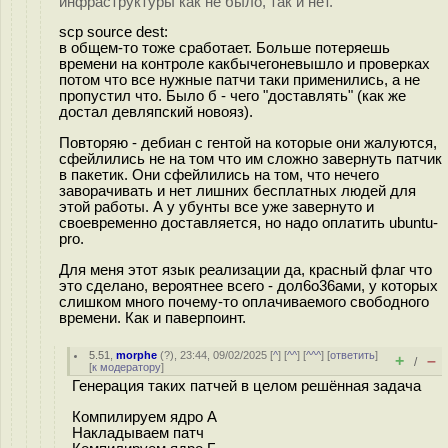
инфраструктуры как не было, так и нет.
scp source dest:
в общем-то тоже сработает. Больше потеряешь
времени на контроле какбычегоневышло и проверках
потом что все нужные патчи таки применились, а не
пропустил что. Было б - чего "доставлять" (как же
достал девляпский новояз).
Повторяю - дебиан с гентой на которые они жалуются,
сфейлились не на том что им сложно завернуть патчик
в пакетик. Они сфейлились на том, что нечего
заворачивать и нет лишних бесплатных людей для
этой работы. А у убунты все уже завернуто и
своевременно доставляется, но надо оплатить ubuntu-
pro.
Для меня этот язык реализации да, красный флаг что
это сделано, вероятнее всего - дол6о36ами, у которых
слишком много почему-то оплачиваемого свободного
времени. Как и паверпоинт.
5.51
,
morphe
(
?
), 23:44, 09/02/2025 [
^
] [
^^
] [
^^^
] [
ответить
]
+
–
/
[
к модератору
]
Генерация таких патчей в целом решённая задача
Компилируем ядро А
Накладываем патч