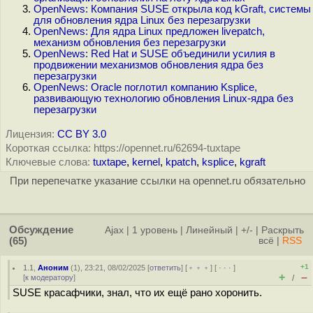
OpenNews: Компания SUSE открыла код kGraft, системы
для обновления ядра Linux без перезагрузки
OpenNews: Для ядра Linux предложен livepatch,
механизм обновления без перезагрузки
OpenNews: Red Hat и SUSE объединили усилия в
продвижении механизмов обновления ядра без
перезагрузки
OpenNews: Oracle поглотил компанию Ksplice,
развивающую технологию обновления Linux-ядра без
перезагрузки
Лицензия:
CC BY 3.0
Короткая ссылка: https://opennet.ru/62694-tuxtape
Ключевые слова:
tuxtape
,
kernel
,
kpatch
,
ksplice
,
kgraft
При перепечатке указание ссылки на opennet.ru обязательно
Обсуждение
Ajax
|
1 уровень
|
Линейный
|
+/-
|
Раскрыть
(65)
всё
|
RSS
+1
1.1
,
Аноним
(
1
), 23:21, 08/02/2025 [
ответить
] [
﹢﹢﹢
] [
· · ·
]
+
–
[
к модератору
]
/
SUSE красафчики, знал, что их ещё рано хоронить.