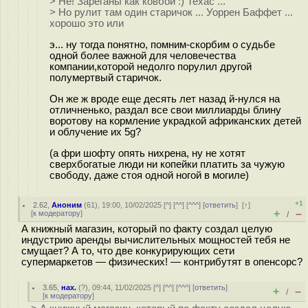
> Не! Зареганы как ковбои :) Техас ...
> Но рулит там один старичок ... Уоррен Баффет ...
хорошо это или
э... ну тогда понятно, помним-скорбим о судьбе
одной более важной для человечества
компании,которой недолго порулил другой
полумертвый старичок.
Он же ж вроде еще десять лет назад й-нулся на
отличненько, раздал все свои миллиарды блину
воротову на кормление украдкой африканских детей
и облучение их 5g?
(а фри шофту опять нихрена, ну не хотят
сверхбогатые люди ни копейки платить за чужую
свободу, даже стоя одной ногой в могиле)
+1
2.62
,
Аноним
(
61
), 19:00, 10/02/2025 [
^
] [
^^
] [
^^^
] [
ответить
]
[
↑
]
+
–
[
к модератору
]
/
А книжный магазин, который по факту создал целую
индустрию аренды вычислительных мощностей тебя не
смущает? А то, что две конкурирующих сети
супермаркетов — физических! — контрибутят в опенсорс?
3.65
,
нах.
(
?
), 09:44, 11/02/2025 [
^
] [
^^
] [
^^^
] [
ответить
]
+
–
/
[
к модератору
]