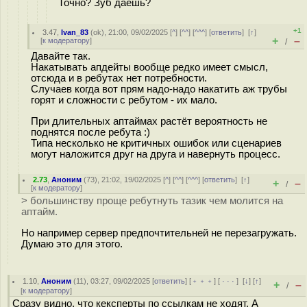
Точно? Зуб даёшь?
+1
3.47
,
Ivan_83
(
ok
), 21:00, 09/02/2025 [
^
] [
^^
] [
^^^
] [
ответить
]
[
↑
]
+
–
[
к модератору
]
/
Давайте так.
Накатывать апдейты вообще редко имеет смысл,
отсюда и в ребутах нет потребности.
Случаев когда вот прям надо-надо накатить аж трубы
горят и сложности с ребутом - их мало.
При длительных аптаймах растёт вероятность не
поднятся после ребута :)
Типа несколько не критичных ошибок или сценариев
могут наложится друг на друга и навернуть процесс.
2.73
,
Аноним
(
73
), 21:02, 19/02/2025 [
^
] [
^^
] [
^^^
] [
ответить
]
[
↑
]
+
–
/
[
к модератору
]
> большинству проще ребутнуть тазик чем молится на
аптайм.
Но например сервер предпочтительней не перезагружать.
Думаю это для этого.
1.10
,
Аноним
(
11
), 03:27, 09/02/2025 [
ответить
] [
﹢﹢﹢
] [
· · ·
]
[
↓
] [
↑
]
+
–
/
[
к модератору
]
Сразу видно, что кексперты по ссылкам не ходят. А