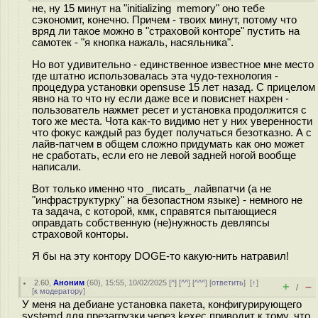
не, ну 15 минут на "initializing memory" оно тебе
сэкономит, конечно. Причем - твоих минут, потому что
вряд ли такое можно в "страховой конторе" пустить на
самотек - "я кнопка нажаль, насяльника".
Но вот удивительно - единственное известное мне место
где штатно использовалась эта чудо-технология -
процедура установки opensuse 15 лет назад. С прицелом
явно на то что ну если даже все и повиснет нахрен -
пользователь нажмет ресет и установка продолжится с
того же места. Чота как-то видимо нет у них уверенности
что фокус каждый раз будет получаться безотказно. А с
лайв-патчем в общем сложно придумать как оно может
не сработать, если его не левой задней ногой вообще
написали.
Вот только именно что _писать_ лайвпатчи (а не
"инфраструктурку" на безопастном языке) - немного не
та задача, с которой, кмк, справятся пытающиеся
оправдать собственную (не)нужность девляпсы
страховой конторы.
Я бы на эту контору DOGE-то какую-нить натравил!
2.60
,
Аноним
(
60
), 15:55, 10/02/2025 [
^
] [
^^
] [
^^^
] [
ответить
]
[
↑
]
+
–
/
[
к модератору
]
У меня на дебиане установка пакета, конфигурирующего
systemd для презагрузки через kexec приводит к тому, что