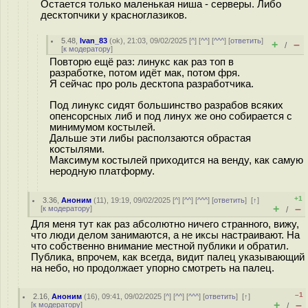
Остается только маленькая ниша - серверы. Либо
десктопчики у красноглазиков.
5.48
,
Ivan_83
(
ok
), 21:03, 09/02/2025 [
^
] [
^^
] [
^^^
] [
ответить
]
+
–
/
[
к модератору
]
Повторю ещё раз: линукс как раз топ в
разработке, потом идёт мак, потом фря.
Я сейчас про роль десктопа разработчика.
Под линукс сидят большинство разрабов всяких
опенсорсных либ и под линух же оно собирается с
минимумом костылей.
Дальше эти либы расползаются обрастая
костылями.
Максимум костылей приходится на венду, как самую
неродную платформу.
+1
3.36
,
Аноним
(
11
), 19:19, 09/02/2025 [
^
] [
^^
] [
^^^
] [
ответить
]
[
↑
]
+
–
[
к модератору
]
/
Для меня тут как раз абсолютно ничего странного, вижу,
что люди делом занимаются, а не иксы настраивают. На
что собственно внимание местной публики и обратил.
Публика, впрочем, как всегда, видит палец указывающий
на небо, но продолжает упорно смотреть на палец.
–1
2.16
,
Аноним
(
16
), 09:41, 09/02/2025 [
^
] [
^^
] [
^^^
] [
ответить
]
[
↑
]
+
–
[
к модератору
]
/