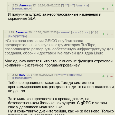
+2
2.33
,
Аноним
(
33
), 18:10, 09/02/2025 [
^
] [
^^
] [
^^^
] [
ответить
]
+
–
[
к модератору
]
/
И получить штраф за несогласованные изменения и
сорванные SLA.
1.29
,
Аноним
(
30
), 16:53, 09/02/2025 [
ответить
] [
﹢﹢﹢
] [
· · ·
]
[
↓
] [
↑
]
+
–
/
[
к модератору
]
>Страховая компания GEICO опубликовала
предварительный выпуск инструментария TuxTape,
позволяющего развернуть собственную инфраструктуру для
создания, сборки и доставки live-патчей для ядра Linux
Мне одному кажется, что это немного не функция страховой
компании - системное программирование?
2.32
,
нах.
(
?
), 17:49, 09/02/2025 [
^
] [
^^
] [
^^^
] [
ответить
]
+
–
/
[
к модератору
]
Тебе все правильно кажется. Там до системного
программирования как раз дело-то где-то на пол-шажочка и
не дошло.
Зато миллион прослоечек к прокладочкам, на
безопастненьком йазычке нахрущено. C gRPC и чо там
еще у девляпсов моднявенько.
Ну и конь-тиниус дизинтегрейшн, как жи ж без нево. Только