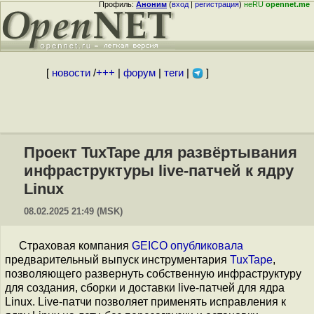
Профиль:
Аноним
(
вход
|
регистрация
)
неRU
opennet.me
[
новости
/
+++
|
форум
|
теги
|
]
Проект TuxTape для развёртывания
инфраструктуры live-патчей к ядру
Linux
08.02.2025 21:49 (MSK)
Страховая компания
GEICO
опубликовала
предварительный выпуск инструментария
TuxTape
,
позволяющего развернуть собственную инфраструктуру
для создания, сборки и доставки live-патчей для ядра
Linux. Live-патчи позволяет применять исправления к