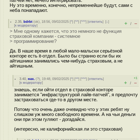
патчей нет, нечего интегрировать.
Ну это временно, конечно, непременнейше будут, сами с
неба понападают.
2.35
,
bdrbt
(
ok
), 18:56, 09/02/2025 [
^
] [
^^
] [
^^^
] [
ответить
]
[
↓
]
+
–
/
[
к модератору
]
> Мне одному кажется, что это немного не функция
страховой компании - системное
> программирование?
Да. В наше время в любой мало-мальски серьёзной
конторе есть it-отдел. Было бы странно если бы их
айтишники занимались чем-нибудь страховым, а не
айтишным.
+1
3.40
,
нах.
(
?
), 19:48, 09/02/2025 [
^
] [
^^
] [
^^^
] [
ответить
]
+
–
[
к модератору
]
/
знаешь, если ойти отдел в страховой конторе
занимается "инфраструктурой лайв-патчей", я предпочту
застраховаться где-то в другом месте.
Потому что очень даже очевидно что у этих ребят ну
слишком уж много свободного времени. А на чьи деньги
они при этом гуляют - догадайся.
(интересно, не калифорнийская ли это страховая)