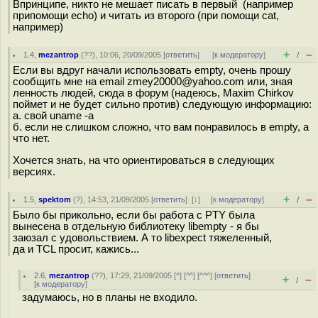
Впринципе, никто не мешает писать в первый (например
припомощи echo) и читать из второго (при помощи cat,
например)
+
–
1.4
,
mezantrop
(
??
), 10:06, 20/09/2005 [
ответить
]
[
к модератору
]
/
Если вы вдруг начали использовать empty, очень прошу
сообщить мне на email zmey20000@yahoo.com или, зная
ленность людей, сюда в форум (надеюсь, Maxim Chirkov
поймет и не будет сильно против) следующую информацию:
а. свой uname -a
б. если не слишком сложно, что вам понравилось в empty, а
что нет.
Хочется знать, на что ориентироваться в следующих
версиях.
+
–
1.5
,
spektom
(
?
), 14:53, 21/09/2005 [
ответить
]
[
↓
] [
к модератору
]
/
Было бы прикольно, если бы работа с PTY была
вынесена в отдельную библиотеку libempty - я бы
заюзал с удовольствием. А то libexpect тяжеленный,
да и TCL просит, кажись...
2.6
,
mezantrop
(
??
), 17:29, 21/09/2005 [
^
] [
^^
] [
^^^
] [
ответить
]
+
–
/
[
к модератору
]
задумаюсь, но в планы не входило.