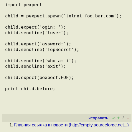
import pexpect

child = pexpect.spawn('telnet foo.bar.com');

child.expect('ogin: ');

child.sendline('luser');

child.expect('assword:');

child.sendline('TopSecret');

child.sendline('who am i');

child.sendline('exit');

child.expect(pexpect.EOF);

print child.before;

+
–
исправить
/
+1
Главная ссылка к новости (
http://empty.sourceforge.net...
)