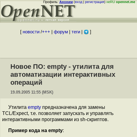
Профиль:
Аноним
(
вход
|
регистрация
)
неRU
opennet.me
[
новости
/
+++
|
форум
|
теги
|
]
Новое ПО: empty - утилита для
автоматизации интерактивных
операций
19.09.2005 11:55 (MSK)
Утилита
empty
предназначена для замены
TCL/Expect, т.е. позволяет запускать и управлять
интерактивными программами из sh-скриптов.
Пример кода на empty
: