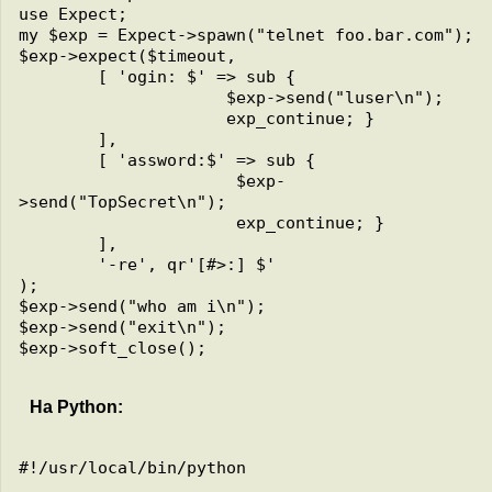
use Expect;

my $exp = Expect->spawn("telnet foo.bar.com");

$exp->expect($timeout,

        [ 'ogin: $' => sub {

                     $exp->send("luser\n");

                     exp_continue; }

        ],

        [ 'assword:$' => sub {

                      $exp-
>send("TopSecret\n");

                      exp_continue; }

        ],

        '-re', qr'[#>:] $'

);

$exp->send("who am i\n");

$exp->send("exit\n");

$exp->soft_close();

На Python:
#!/usr/local/bin/python
