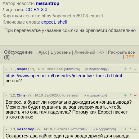
Автор новости:
mezantrop
Лицензия:
CC BY 3.0
Короткая ссылка: https://opennet.ru/6108-expect
Ключевые слова:
expect
,
shell
При перепечатке указание ссылки на opennet.ru обязательно
Обсуждение
Ajax
|
1 уровень
|
Линейный
|
+/-
|
Раскрыть всё
(8)
|
RSS
+
–
1.1
,
reaper
(
??
), 14:07, 19/09/2005 [
ответить
]
[
к модератору
]
/
https://www.opennet.ru/base/dev/interactive_tools.txt.html
не оно?
+
–
1.2
,
Chris
(
??
), 14:10, 19/09/2005 [
ответить
]
[
к модератору
]
/
Вопрос, а будет ли нормально дожидаться конца вывода?
Можно ли будет куданить вывод заворачивать, чтобы
видеть что она там наделала? Потому как Expect насчет
этого полное г.
+
–
1.3
,
mezantrop
(
??
), 14:18, 19/09/2005 [
ответить
]
[
к модератору
]
/
Создается два пайпа: один для ввода другой для вывода.