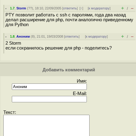
+
–
1.7
,
Storm
(
??
), 18:10, 22/09/2005 [
ответить
]
[
↑
] [
к модератору
]
/
PTY позволит работать с ssh с паролями, года два назад
делал расширение для php, почти аналогично приведенному
для Python
+
–
1.8
,
Аноним
(
8
), 21:01, 19/03/2008 [
ответить
]
[
к модератору
]
/
2 Storm
если сохранилось решение для php - поделитесь?
Добавить комментарий
Имя:
E-Mail:
Текст: