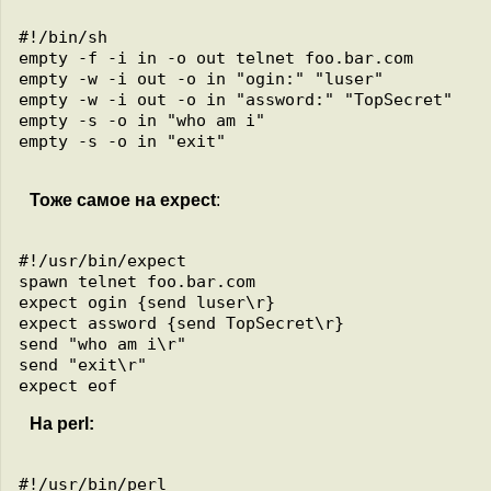
#!/bin/sh

empty -f -i in -o out telnet foo.bar.com

empty -w -i out -o in "ogin:" "luser"

empty -w -i out -o in "assword:" "TopSecret"

empty -s -o in "who am i"

empty -s -o in "exit"

Тоже самое на expect
:
#!/usr/bin/expect

spawn telnet foo.bar.com 

expect ogin {send luser\r}

expect assword {send TopSecret\r}

send "who am i\r" 

send "exit\r"

На perl:
#!/usr/bin/perl
