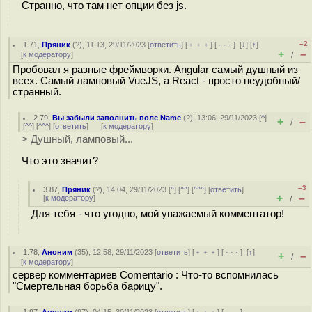
Странно, что там нет опции без js.
–2
1.71
,
Пряник
(
?
), 11:13, 29/11/2023 [
ответить
] [
﹢﹢﹢
] [
· · ·
]
[
↓
] [
↑
]
+
–
[
к модератору
]
/
Пробовал я разные фреймворки. Angular самый душный из
всех. Самый ламповый VueJS, а React - просто неудобный/
странный.
2.79
,
Вы забыли заполнить поле Name
(
?
), 13:06, 29/11/2023 [
^
]
+
–
/
[
^^
] [
^^^
] [
ответить
]
[
к модератору
]
> Душный, ламповый...
Что это значит?
–3
3.87
,
Пряник
(
?
), 14:04, 29/11/2023 [
^
] [
^^
] [
^^^
] [
ответить
]
+
–
[
к модератору
]
/
Для тебя - что угодно, мой уважаемый комментатор!
1.78
,
Аноним
(
35
), 12:58, 29/11/2023 [
ответить
] [
﹢﹢﹢
] [
· · ·
]
[
↑
]
+
–
/
[
к модератору
]
сервер комментариев Comentario : Что-то вспомнилась
"Смертельная борьба барицу".