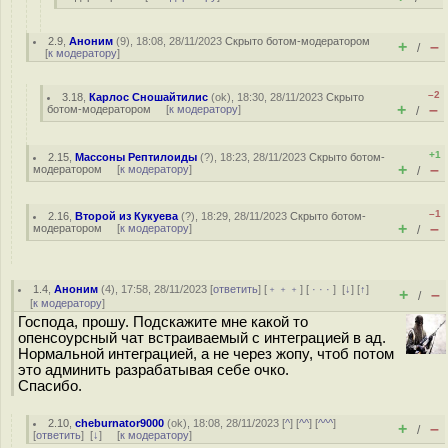
2.9
,
Аноним
(
9
), 18:08, 28/11/2023
Скрыто ботом-модератором
+
–
/
[
к модератору
]
–2
3.18
,
Карлос Сношайтилис
(
ok
), 18:30, 28/11/2023
Скрыто
+
–
ботом-модератором
[
к модератору
]
/
+1
2.15
,
Массоны Рептилоиды
(
?
), 18:23, 28/11/2023
Скрыто ботом-
+
–
модератором
[
к модератору
]
/
–1
2.16
,
Второй из Кукуева
(
?
), 18:29, 28/11/2023
Скрыто ботом-
+
–
модератором
[
к модератору
]
/
1.4
,
Аноним
(
4
), 17:58, 28/11/2023 [
ответить
] [
﹢﹢﹢
] [
· · ·
]
[
↓
] [
↑
]
+
–
/
[
к модератору
]
Господа, прошу. Подскажите мне какой то
опенсоурсный чат встраиваемый с интеграцией в ад.
Нормальной интеграцией, а не через жопу, чтоб потом
это админить разрабатывая себе очко.
Спасибо.
2.10
,
cheburnator9000
(
ok
), 18:08, 28/11/2023 [
^
] [
^^
] [
^^^
]
+
–
/
[
ответить
]
[
↓
] [
к модератору
]