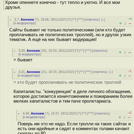
Кроме опеннете конечно - тут тепло и уютно. И все мои
друзья.
+4
2.7
,
Аноним
(
7
), 18:06, 28/11/2023 [
^
] [
^^
] [
^^^
] [
ответить
]
[
↓
]
+
–
[
к модератору
]
/
Сайты бывают не только политическими (или кто будет
проплачивать не политических троллей), но и других узких
тематик. А ещё на них бывает модерация!
3.20
,
Аноним
(
20
), 18:33, 28/11/2023 [
^
] [
^^
] [
^^^
] [
ответить
]
+
–
/
[
к модератору
]
> бывает
–1
3.21
,
Аноним
(
21
), 18:33, 28/11/2023 [
^
] [
^^
] [
^^^
] [
ответить
]
[
↓
]
+
–
[
к модератору
]
/
> кто будет проплачивать не политических троллей
Капиталисты. "конкуренция" в деле личного обогащения,
которое достигается изничтожением и пожиранием более
мелких капиталистов и тем паче пролетариата.
–2
4.34
,
Аноним
(
7
), 19:37, 28/11/2023 [
^
] [
^^
] [
^^^
] [
ответить
]
+
–
[
к модератору
]
/
Поверь им это не надо. Если тролли на таких сайтах и
есть они идейные и сидят в комментах голами качают
скиллы до 80.