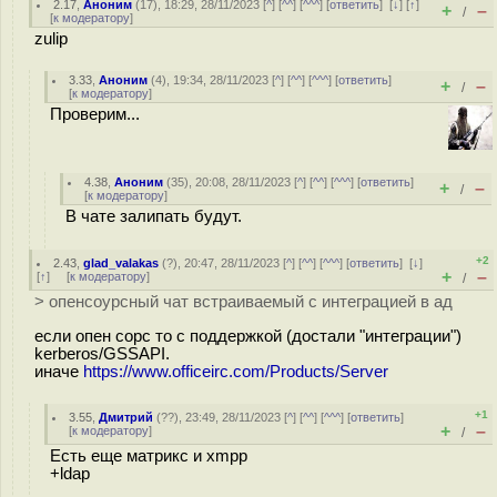
2.17
,
Аноним
(
17
), 18:29, 28/11/2023 [
^
] [
^^
] [
^^^
] [
ответить
]
[
↓
] [
↑
]
+
–
/
[
к модератору
]
zulip
3.33
,
Аноним
(
4
), 19:34, 28/11/2023 [
^
] [
^^
] [
^^^
] [
ответить
]
+
–
/
[
к модератору
]
Проверим...
4.38
,
Аноним
(
35
), 20:08, 28/11/2023 [
^
] [
^^
] [
^^^
] [
ответить
]
+
–
/
[
к модератору
]
В чате залипать будут.
+2
2.43
,
glad_valakas
(
?
), 20:47, 28/11/2023 [
^
] [
^^
] [
^^^
] [
ответить
]
[
↓
]
+
–
[
↑
] [
к модератору
]
/
> опенсоурсный чат встраиваемый с интеграцией в ад
если опен сорс то с поддержкой (достали "интеграции")
kerberos/GSSAPI.
иначе
https://www.officeirc.com/Products/Server
+1
3.55
,
Дмитрий
(
??
), 23:49, 28/11/2023 [
^
] [
^^
] [
^^^
] [
ответить
]
+
–
[
к модератору
]
/
Есть еще матрикс и xmpp
+ldap