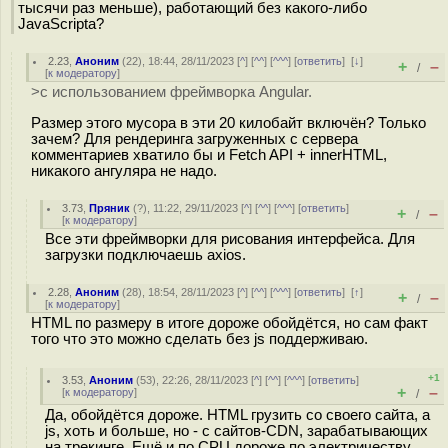
тысячи раз меньше), работающий без какого-либо
JavaScriptа?
2.23
,
Аноним
(
22
), 18:44, 28/11/2023 [
^
] [
^^
] [
^^^
] [
ответить
]
[
↓
]
+
–
/
[
к модератору
]
>с использованием фреймворка Angular.
Размер этого мусора в эти 20 килобайт включён? Только
зачем? Для рендеринга загруженных с сервера
комментариев хватило бы и Fetch API + innerHTML,
никакого ангуляра не надо.
3.73
,
Пряник
(
?
), 11:22, 29/11/2023 [
^
] [
^^
] [
^^^
] [
ответить
]
+
–
/
[
к модератору
]
Все эти фреймворки для рисования интерфейса. Для
загрузки подключаешь axios.
2.28
,
Аноним
(
28
), 18:54, 28/11/2023 [
^
] [
^^
] [
^^^
] [
ответить
]
[
↑
]
+
–
/
[
к модератору
]
HTML по размеру в итоге дороже обойдётся, но сам факт
того что это можно сделать без js поддерживаю.
+1
3.53
,
Аноним
(
53
), 22:26, 28/11/2023 [
^
] [
^^
] [
^^^
] [
ответить
]
+
–
[
к модератору
]
/
Да, обойдётся дороже. HTML грузить со своего сайта, а
js, хоть и больше, но - с сайтов-CDN, зарабатывающих
на трекинге. Ещё и по CPU дороже по электричеству