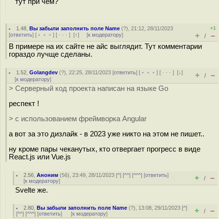
тут при чём?
1.48
,
Вы забыли заполнить поле Name
(
?
), 21:12, 28/11/2023
+1
+
–
[
ответить
] [
﹢﹢﹢
] [
· · ·
]
[
↑
] [
к модератору
]
/
В примере на их сайте не айс выглядит. Тут комментарии
гораздо лучще сделаны.
1.52
,
Golangdev
(
?
), 22:25, 28/11/2023 [
ответить
] [
﹢﹢﹢
] [
· · ·
]
[
↓
]
+
–
/
[
к модератору
]
> Серверный код проекта написан на языке Go
респект !
> с использованием фреймворка Angular
а вот за это дизлайк - в 2023 уже никто на этом не пишет..
ну кроме пары чеканутых, кто отвергает прогресс в виде
React.js или Vue.js
2.56
,
Аноним
(
56
), 23:49, 28/11/2023 [
^
] [
^^
] [
^^^
] [
ответить
]
+
–
/
[
к модератору
]
Svelte же.
2.80
,
Вы забыли заполнить поле Name
(
?
), 13:08, 29/11/2023 [
^
]
+
–
/
[
^^
] [
^^^
] [
ответить
]
[
к модератору
]