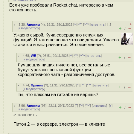
Если уже пробовали Rocket.chat, интересно в чем
его жопность.
–1
3.30
,
Аноним
(
4
), 19:31, 28/11/2023 [
^
] [
^^
] [
^^^
] [
ответить
]
[
↓
]
+
–
[
к модератору
]
/
Ужасно сырой. Куча совершенно ненужных
функций. Я так и не понял что они делали. Ужасно
ставится и настраивается. Это мое мнение.
4.68
,
WE
(
?
), 06:51, 29/11/2023 [
^
] [
^^
] [
^^^
] [
ответить
]
+
–
/
[
к модератору
]
Лучше для нищих ничего нет, все остальные
будут урезаны по главной функции
корпоративного чата - разграничения доступов.
4.74
,
Пряник
(
?
), 11:31, 29/11/2023 [
^
] [
^^
] [
^^^
] [
ответить
]
+
–
/
[
к модератору
]
Ты, что плюсам на гитхабе не веришь?
3.96
,
Аноним
(
96
), 22:11, 29/11/2023 [
^
] [
^^
] [
^^^
] [
ответить
]
[
↑
]
+
–
/
[
к модератору
]
> жопность
Питон 2 — в сервере, электрон — в клиенте