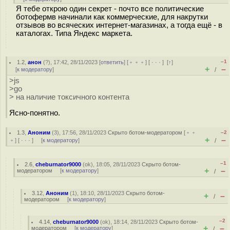
Я тебе открою один секрет - почто все политические
ботофермв начинали как коммерческие, для накрутки
отзывов во всяческих интернет-магазинах, а тогда ещё - в
каталогах. Типа Яндекс маркета.
–1
1.2
,
анон
(
?
), 17:42, 28/11/2023 [
ответить
] [
﹢﹢﹢
] [
· · ·
]
[
↑
]
+
–
[
к модератору
]
/
>js
>go
> на наличие токсичного контента
Ясно-понятно.
1.3
,
Аноним
(
3
), 17:56, 28/11/2023
Скрыто ботом-модератором
[
﹢﹢
–2
+
–
﹢
] [
· · ·
] [
к модератору
]
/
–1
2.6
,
cheburnator9000
(
ok
), 18:05, 28/11/2023
Скрыто ботом-
+
–
модератором
[
к модератору
]
/
3.12
,
Аноним
(
1
), 18:10, 28/11/2023
Скрыто ботом-
+
–
/
модератором
[
к модератору
]
–2
4.14
,
cheburnator9000
(
ok
), 18:14, 28/11/2023
Скрыто ботом-
+
–
модератором
[
к модератору
]
/