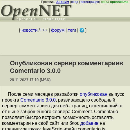
Профиль:
Аноним
(
вход
|
регистрация
)
неRU
opennet.me
[
новости
/
+++
|
форум
|
теги
|
]
Опубликован сервер комментариев
Comentario 3.0.0
28.11.2023 17:10 (MSK)
После семи месяцев разработки
опубликован
выпуск
проекта
Comentario 3.0.0
, развивающего свободный
сервер комментариев для веб-страниц, ответвившийся
от ныне заброшенного сервера Comment. Comentario
позволяет быстро встроить возможность оставлять
комментарии на свой сайт или блог,
добавив
на
страницу загрузку JavaScript-файл comentario.js,