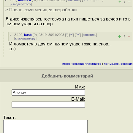
1.97
,
Аноним
(
97
), 04:15, 30/11/2023 [
ответить
] [
﹢﹢﹢
] [
· · ·
]
+
–
/
[
к модератору
]
> После семи месяцев разработки
Я дико извеняюсь гостевуха на пхп пишеться за вечер и то в
пьяном угаре и на спор
2.102
,
kusb
(
?
), 23:19, 30/11/2023 [
^
] [
^^
] [
^^^
] [
ответить
]
+
–
/
[
к модератору
]
И ломается в другом пьяном угаре тоже на спор...
:) :)
игнорирование участников
|
лог модерирования
Добавить комментарий
Имя:
E-Mail:
Текст: