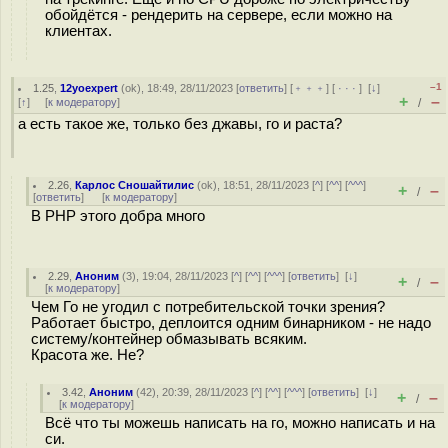
обойдётся - рендерить на сервере, если можно на
клиентах.
–1
1.25
,
12yoexpert
(
ok
), 18:49, 28/11/2023 [
ответить
] [
﹢﹢﹢
] [
· · ·
]
[
↓
]
+
–
[
↑
] [
к модератору
]
/
а есть такое же, только без джавы, го и раста?
2.26
,
Карлос Сношайтилис
(
ok
), 18:51, 28/11/2023 [
^
] [
^^
] [
^^^
]
+
–
/
[
ответить
]
[
к модератору
]
В PHP этого добра много
2.29
,
Аноним
(
3
), 19:04, 28/11/2023 [
^
] [
^^
] [
^^^
] [
ответить
]
[
↓
]
+
–
/
[
к модератору
]
Чем Го не угодил с потребительской точки зрения?
Работает быстро, деплоится одним бинарником - не надо
систему/контейнер обмазывать всяким.
Красота же. Не?
3.42
,
Аноним
(
42
), 20:39, 28/11/2023 [
^
] [
^^
] [
^^^
] [
ответить
]
[
↓
]
+
–
/
[
к модератору
]
Всё что ты можешь написать на го, можно написать и на
си.