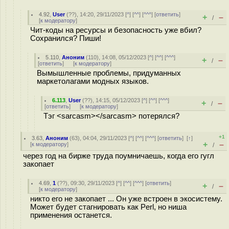
4.92
,
User
(
??
), 14:20, 29/11/2023 [
^
] [
^^
] [
^^^
] [
ответить
]
+
–
/
[
к модератору
]
Чит-коды на ресурсы и безопасность уже вбил?
Сохранился? Пиши!
5.110
,
Аноним
(
110
), 14:08, 05/12/2023 [
^
] [
^^
] [
^^^
]
+
–
/
[
ответить
]
[
к модератору
]
Вымышленные проблемы, придуманных
маркетолагами модных языков.
6.113
,
User
(
??
), 14:15, 05/12/2023 [
^
] [
^^
] [
^^^
]
+
–
/
[
ответить
]
[
к модератору
]
Тэг <sarcasm></sarcasm> потерялся?
+1
3.63
,
Аноним
(
63
), 04:04, 29/11/2023 [
^
] [
^^
] [
^^^
] [
ответить
]
[
↑
]
+
–
[
к модератору
]
/
через год на бирже труда поумничаешь, когда его гугл
закопает
4.69
,
1
(
??
), 09:30, 29/11/2023 [
^
] [
^^
] [
^^^
] [
ответить
]
+
–
/
[
к модератору
]
никто его не закопает ... Он уже встроен в экосистему.
Может будет стагнировать как Perl, но ниша
применения останется.