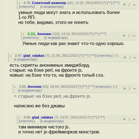
4.76
,
Советский инженер
(
ok
), 12:32, 29/11/2023 [
^
] [
^^
] [
^^^
]
+
–
/
[
ответить
]
[
к модератору
]
умные люди могут знать и использовать более
1-го ЯП.
но тебе, видимо, этого не понять
5.111
,
Аноним
(
110
), 14:10, 05/12/2023 [
^
] [
^^
] [
^^^
]
+
–
/
[
ответить
]
[
к модератору
]
Умные люди как раз знают что-то одно хорошо.
2.47
,
glad_valakas
(
?
), 21:06, 28/11/2023 [
^
] [
^^
] [
^^^
] [
ответить
]
[
↑
]
+
–
/
[
к модератору
]
есть скрипты анонимных имиджборд.
старые: на бэке perl, на фронте js.
новые: на бэке что-то, на фронте голый css.
3.64
,
Аноним
(
63
), 04:04, 29/11/2023 [
^
] [
^^
] [
^^^
] [
ответить
]
[
↓
]
+
–
/
[
к модератору
]
> старые: на бэке perl, на фронте js.
написано же без джавы
4.89
,
glad_valakas
(
?
), 14:07, 29/11/2023 [
^
] [
^^
] [
^^^
]
+
–
/
[
ответить
]
[
к модератору
]
там минимум чистого js.
и точно нет js-фреймворков монстров.