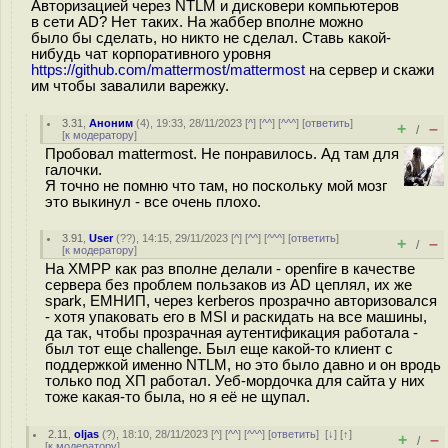
Авторизацией через NTLM и дисковери компьютеров
в сети AD? Нет таких. На жаббер вполне можно
было бы сделать, но никто не сделал. Ставь какой-
нибудь чат корпоративного уровня
https://github.com/mattermost/mattermost
на сервер и скажи
им чтобы завалили варежку.
3.31
,
Аноним
(
4
), 19:33, 28/11/2023 [
^
] [
^^
] [
^^^
] [
ответить
]
+
–
/
[
к модератору
]
Пробовал mattermost. Не понравилось. Ад там для
галочки.
Я точно не помню что там, но поскольку мой мозг
это выкинул - все очень плохо.
3.91
,
User
(
??
), 14:15, 29/11/2023 [
^
] [
^^
] [
^^^
] [
ответить
]
+
–
/
[
к модератору
]
На XMPP как раз вполне делали - openfire в качестве
сервера без проблем пользаков из AD цеплял, их же
spark, ЕМНИП, через kerberos прозрачно авторизовался
- хотя упаковать его в MSI и раскидать на все машины,
да так, чтобы прозрачная аутентификация работала -
был тот еще challenge. Был еще какой-то клиент с
поддержкой именно NTLM, но это было давно и он вродь
только под ХП работал. Уеб-мордочка для сайта у них
тоже какая-то была, но я её не щупал.
2.11
,
oljas
(
?
), 18:10, 28/11/2023 [
^
] [
^^
] [
^^^
] [
ответить
]
[
↓
] [
↑
]
+
–
/
[
к модератору
]