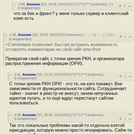
3.65
,
Аноним
(
63
), 04:06, 29/11/2023 [
^
] [
^^
] [
^^^
] [
ответить
]
[
↑
]
+
–
/
[
к модератору
]
что за бек и фронт? у меня только сервер и клиентский
комп есть
1.36
,
Аноним
(
35
), 20:05, 28/11/2023 [
ответить
] [
﹢﹢﹢
] [
· · ·
]
[
↓
] [
↑
]
+
–
/
[
к модератору
]
>Comentario позволяет быстро встроить возможность
оставлять комментарии на свой сайт или блог
Превратив свой сайт, с точки зрения РКН, в организатора
распространения информации (ОРИ).
2.51
,
Аноним
(
53
), 22:23, 28/11/2023 [
^
] [
^^
] [
^^^
] [
ответить
]
+
–
/
[
к модератору
]
С точки зрения РКН ОРИ - это те, на кого покажут. Вне
зависимости от функциональности сайта. Сотрудничает
тайно - значит в реестр не внесут, зачем непуганных
идиотов пугать, а то ещё вдруг перестанут сайтом
пользоваться.
+1
2.59
,
Аноним
(
57
), 00:09, 29/11/2023 [
^
] [
^^
] [
^^^
] [
ответить
]
+
–
[
к модератору
]
/
Так это локальные проблемы какой-то отдельно взятой
юрисдикции, которую можно просто игнорировать. Сабж-то