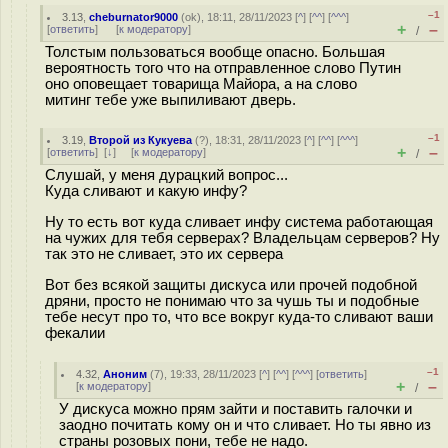
–1
3.13
,
cheburnator9000
(
ok
), 18:11, 28/11/2023 [
^
] [
^^
] [
^^^
]
+
–
[
ответить
]
[
к модератору
]
/
Толстым пользоваться вообще опасно. Большая
вероятность того что на отправленное слово Путин
оно оповещает товарища Майора, а на слово
митинг тебе уже выпиливают дверь.
–1
3.19
,
Второй из Кукуева
(
?
), 18:31, 28/11/2023 [
^
] [
^^
] [
^^^
]
+
–
[
ответить
]
[
↓
] [
к модератору
]
/
Слушай, у меня дурацкий вопрос...
Куда сливают и какую инфу?
Ну то есть вот куда сливает инфу система работающая
на чужих для тебя серверах? Владельцам серверов? Ну
так это не сливает, это их сервера
Вот без всякой защиты дискуса или прочей подобной
дряни, просто не понимаю что за чушь ты и подобные
тебе несут про то, что все вокруг куда-то сливают ваши
фекалии
–1
4.32
,
Аноним
(
7
), 19:33, 28/11/2023 [
^
] [
^^
] [
^^^
] [
ответить
]
+
–
[
к модератору
]
/
У дискуса можно прям зайти и поставить галочки и
заодно почитать кому он и что сливает. Но ты явно из
страны розовых пони, тебе не надо.