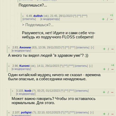
Поделишься?...
+1
6.49
,
dullish
(
ok
), 21:45, 28/11/2023 [
^
] [
^^
] [
^^^
]
+
–
[
ответить
]
[
к модератору
]
/
> Поделишься?...
Разумеется, нет! Идите и сами себе что-
нибудь из подручного FLOSS соберите!
2.83
,
Аноним
(
83
), 13:39, 29/11/2023 [
^
] [
^^
] [
^^^
] [
ответить
]
[
↑
]
+
–
/
[
к модератору
]
А много ты видел людей "в здравом уме"? :))
+4
2.90
,
Kuromi
(
ok
), 14:11, 29/11/2023 [
^
] [
^^
] [
^^^
] [
ответить
]
[
↓
]
+
–
[
к модератору
]
/
Один китайский мудрец ничего не сказал - времена
были опасные, а собеседники ненадежные.
3.103
,
kusb
(
?
), 00:25, 01/12/2023 [
^
] [
^^
] [
^^^
] [
ответить
]
+
–
/
[
к модератору
]
Может важно говорить? Чтобы это оставалось
нормальным. Для этого.
2.107
,
pofigist
(
?
), 22:10, 02/12/2023 [
^
] [
^^
] [
^^^
] [
ответить
]
[
↑
]
+
–
/
[
к модератору
]