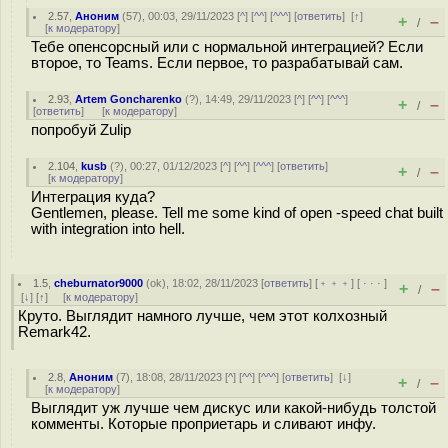
2.57
,
Аноним
(
57
), 00:03, 29/11/2023 [
^
] [
^^
] [
^^^
] [
ответить
]
[
↑
]
+
–
/
[
к модератору
]
Тебе опенсорсный или с нормальной интеграцией? Если
второе, то Teams. Если первое, то разрабатывай сам.
2.93
,
Artem Goncharenko
(
?
), 14:49, 29/11/2023 [
^
] [
^^
] [
^^^
]
+
–
/
[
ответить
]
[
к модератору
]
попробуй Zulip
2.104
,
kusb
(
?
), 00:27, 01/12/2023 [
^
] [
^^
] [
^^^
] [
ответить
]
+
–
/
[
к модератору
]
Интеграция куда?
Gentlemen, please. Tell me some kind of open -speed chat built
with integration into hell.
1.5
,
cheburnator9000
(
ok
), 18:02, 28/11/2023 [
ответить
] [
﹢﹢﹢
] [
· · ·
]
+
–
/
[
↓
] [
↑
] [
к модератору
]
Круто. Выглядит намного лучше, чем этот колхозный
Remark42.
2.8
,
Аноним
(
7
), 18:08, 28/11/2023 [
^
] [
^^
] [
^^^
] [
ответить
]
[
↓
]
+
–
/
[
к модератору
]
Выглядит уж лучше чем дискус или какой-нибудь толстой
комменты. Которые проприетарь и сливают инфу.