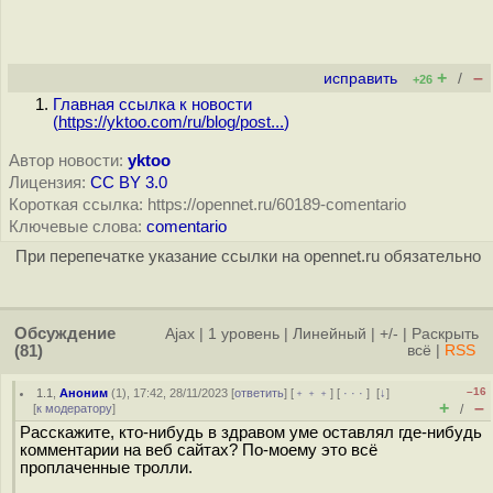
+
–
исправить
/
+26
Главная ссылка к новости
(
https://yktoo.com/ru/blog/post...
)
Автор новости:
yktoo
Лицензия:
CC BY 3.0
Короткая ссылка: https://opennet.ru/60189-comentario
Ключевые слова:
comentario
При перепечатке указание ссылки на opennet.ru обязательно
Обсуждение
Ajax
|
1 уровень
|
Линейный
|
+/-
|
Раскрыть
(81)
всё
|
RSS
–16
1.1
,
Аноним
(
1
), 17:42, 28/11/2023 [
ответить
] [
﹢﹢﹢
] [
· · ·
]
[
↓
]
+
–
[
к модератору
]
/
Расскажите, кто-нибудь в здравом уме оставлял где-нибудь
комментарии на веб сайтах? По-моему это всё
проплаченные тролли.