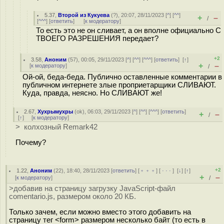
5.37
,
Второй из Кукуева
(
?
), 20:07, 28/11/2023 [
^
] [
^^
]
+
–
/
[
^^^
] [
ответить
]
[
к модератору
]
То есть это не он сливает, а он вполне официально С
ТВОЕГО РАЗРЕШЕНИЯ передает?
+2
3.58
,
Аноним
(
57
), 00:05, 29/11/2023 [
^
] [
^^
] [
^^^
] [
ответить
]
[
↑
]
+
–
[
к модератору
]
/
Ой-ой, беда-беда. Публично оставленные комментарии в
публичном интернете злые проприетарщики СЛИВАЮТ.
Куда, правда, неясно. Но СЛИВАЮТ же!
2.67
,
Хухрымухры
(
ok
), 06:03, 29/11/2023 [
^
] [
^^
] [
^^^
] [
ответить
]
+
–
/
[
↑
] [
к модератору
]
> колхозный Remark42
Почему?
+2
1.22
,
Аноним
(
22
), 18:40, 28/11/2023 [
ответить
] [
﹢﹢﹢
] [
· · ·
]
[
↓
] [
↑
]
+
–
[
к модератору
]
/
>добавив на страницу загрузку JavaScript-файл
comentario.js, размером около 20 КБ.
Только зачем, если можно вместо этого добавить на
страницу тег <form> размером несколько байт (то есть в