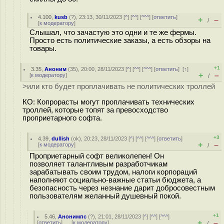
4.100
,
kusb
(
?
), 23:13, 30/11/2023 [
^
] [
^^
] [
^^^
] [
ответить
]
+
–
/
[
к модератору
]
Слышал, что зачастую это одни и те же фермы.
Просто есть политические заказы, а есть обзоры на
товары.
+1
3.35
,
Аноним
(
35
), 20:00, 28/11/2023 [
^
] [
^^
] [
^^^
] [
ответить
]
[
↑
]
+
–
[
к модератору
]
/
>или кто будет проплачивать не политических троллей
КО: Копрорасты могут проплачивать технических
троллей, которые топят за превосходство
проприетарного софта.
+3
4.39
,
dullish
(
ok
), 20:23, 28/11/2023 [
^
] [
^^
] [
^^^
] [
ответить
]
+
–
[
к модератору
]
/
Проприетарный софт великолепен! Он
позволяет талантливым разработчикам
зарабатывать своим трудом, налоги корпораций
наполняют социально-важные статьи бюджета, а
безопасность через незнание дарит добросовестным
пользователям желанный душевный покой.
+1
5.46
,
Анонимпс
(
?
), 21:01, 28/11/2023 [
^
] [
^^
] [
^^^
]
+
–
[
ответить
]
[
к модератору
]
/