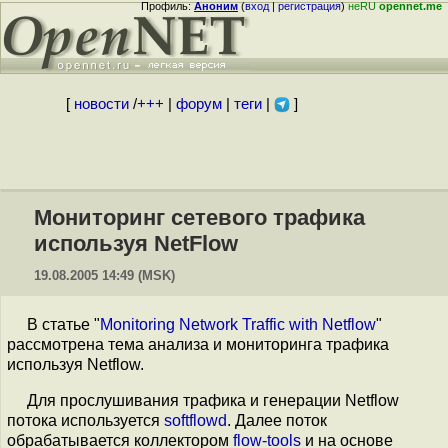
Профиль:
Аноним
(
вход
|
регистрация
)
неRU
opennet.me
[
новости
/
+++
|
форум
|
теги
|
]
Мониторинг сетевого трафика
используя NetFlow
19.08.2005 14:49 (MSK)
В статье "
Monitoring Network Traffic with Netflow
"
рассмотрена тема анализа и мониторинга трафика
используя Netflow.
Для прослушивания трафика и генерации Netflow
потока используется
softflowd
. Далее поток
обрабатывается коллектором
flow-tools
и на основе