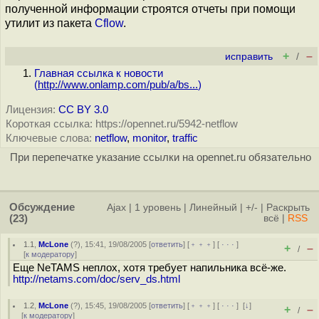
полученной информации строятся отчеты при помощи
утилит из пакета
Cflow
.
+
–
исправить
/
Главная ссылка к новости
(
http://www.onlamp.com/pub/a/bs...
)
Лицензия:
CC BY 3.0
Короткая ссылка: https://opennet.ru/5942-netflow
Ключевые слова:
netflow
,
monitor
,
traffic
При перепечатке указание ссылки на opennet.ru обязательно
Обсуждение
Ajax
|
1 уровень
|
Линейный
|
+/-
|
Раскрыть
(23)
всё
|
RSS
1.1
,
McLone
(
?
), 15:41, 19/08/2005 [
ответить
] [
﹢﹢﹢
] [
· · ·
]
+
–
/
[
к модератору
]
Еще NeTAMS неплох, хотя требует напильника всё-же.
http://netams.com/doc/serv_ds.html
1.2
,
McLone
(
?
), 15:45, 19/08/2005 [
ответить
] [
﹢﹢﹢
] [
· · ·
]
[
↓
]
+
–
/
[
к модератору
]