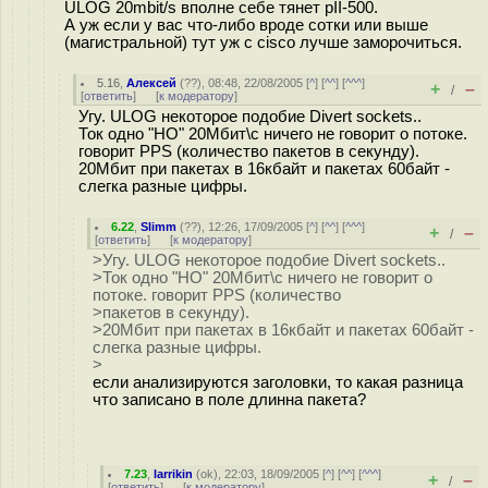
ULOG 20mbit/s вполне себе тянет pII-500.
А уж если у вас что-либо вроде сотки или выше
(магистральной) тут уж с cisco лучше заморочиться.
5.16
,
Алексей
(
??
), 08:48, 22/08/2005 [
^
] [
^^
] [
^^^
]
+
–
/
[
ответить
]
[
к модератору
]
Угу. ULOG некоторое подобие Divert sockets..
Ток одно "НО" 20Мбит\с ничего не говорит о потоке.
говорит PPS (количество пакетов в секунду).
20Мбит при пакетах в 16кбайт и пакетах 60байт -
слегка разные цифры.
6.22
,
Slimm
(
??
), 12:26, 17/09/2005 [
^
] [
^^
] [
^^^
]
+
–
/
[
ответить
]
[
к модератору
]
>Угу. ULOG некоторое подобие Divert sockets..
>Ток одно "НО" 20Мбит\с ничего не говорит о
потоке. говорит PPS (количество
>пакетов в секунду).
>20Мбит при пакетах в 16кбайт и пакетах 60байт -
слегка разные цифры.
>
если анализируются заголовки, то какая разница
что записано в поле длинна пакета?
7.23
,
larrikin
(
ok
), 22:03, 18/09/2005 [
^
] [
^^
] [
^^^
]
+
–
/
[
ответить
]
[
к модератору
]