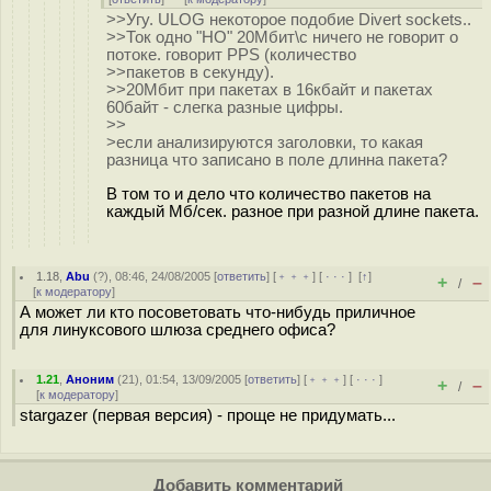
>>Угу. ULOG некоторое подобие Divert sockets..
>>Ток одно "НО" 20Мбит\с ничего не говорит о
потоке. говорит PPS (количество
>>пакетов в секунду).
>>20Мбит при пакетах в 16кбайт и пакетах
60байт - слегка разные цифры.
>>
>если анализируются заголовки, то какая
разница что записано в поле длинна пакета?
В том то и дело что количество пакетов на
каждый Мб/сек. разное при разной длине пакета.
1.18
,
Abu
(
?
), 08:46, 24/08/2005 [
ответить
] [
﹢﹢﹢
] [
· · ·
]
[
↑
]
+
–
/
[
к модератору
]
А может ли кто посоветовать что-нибудь приличное
для линуксового шлюза среднего офиса?
1.21
,
Аноним
(
21
), 01:54, 13/09/2005 [
ответить
] [
﹢﹢﹢
] [
· · ·
]
+
–
/
[
к модератору
]
stargazer (первая версия) - проще не придумать...
Добавить комментарий