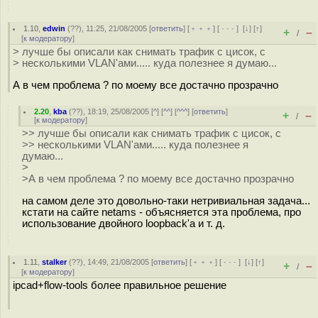
1.10
,
edwin
(
??
), 11:25, 21/08/2005 [
ответить
] [
﹢﹢﹢
] [
· · ·
]
[
↓
] [
↑
]
+
–
/
[
к модератору
]
> лучше бы описали как снимать трафик с цисок, с
> несколькими VLAN'ами..... куда полезнее я думаю...
А в чем проблема ? по моему все достачно прозрачно
2.20
,
kba
(
??
), 18:19, 25/08/2005 [
^
] [
^^
] [
^^^
] [
ответить
]
+
–
/
[
к модератору
]
>> лучше бы описали как снимать трафик с цисок, с
>> несколькими VLAN'ами..... куда полезнее я
думаю...
>
>А в чем проблема ? по моему все достачно прозрачно
на самом деле это довольно-таки нетривиальная задача...
кстати на сайте netams - объясняется эта проблема, про
использование двойного loopback'а и т. д.
1.11
,
stalker
(
??
), 14:49, 21/08/2005 [
ответить
] [
﹢﹢﹢
] [
· · ·
]
[
↓
] [
↑
]
+
–
/
[
к модератору
]
ipcad+flow-tools более правильное решение