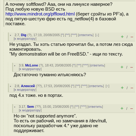
А почему softflowd? Ааа, они на линуксе наверное?
Под любую новую BSD есть
http://www.mindrot.org/pfflowd.html
(берет срэйты из PF'a), а
под пятую-шестую фрю есть ng_netflow(4) в базовой
поставке.
2.7
,
Dig
(
?
), 17:19, 20/08/2005 [
^
] [
^^
] [
^^^
] [
ответить
]
[
↓
]
+
–
/
[
к модератору
]
Не угадал. Ты хоть статью прочитал бы, а потом лез сюда
коментировать.
"My demonstration will be on FreeBSD." - ищи по тексту.
3.9
,
McLone
(
?
), 18:43, 20/08/2005 [
^
] [
^^
] [
^^^
] [
ответить
]
+
–
/
[
к модератору
]
Достаточно туманно илъясняюсь?
2.8
,
Алексей
(
??
), 17:53, 20/08/2005 [
^
] [
^^
] [
^^^
] [
ответить
]
[
↑
]
+
–
/
[
к модератору
]
под 4.x тоже. но в портах.
3.17
,
Sem
(
??
), 15:00, 23/08/2005 [
^
] [
^^
] [
^^^
] [
ответить
]
+
–
/
[
к модератору
]
Но он "not supported anymore".
То есть он рабочий, но замечания в /dev/null,
поскольку разработчик 4.* уже давно не
поддерживает.