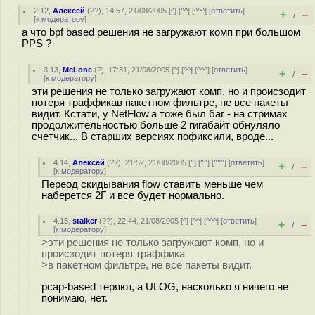
2.12
,
Алексей
(
??
), 14:57, 21/08/2005 [
^
] [
^^
] [
^^^
] [
ответить
]
+
–
/
[
к модератору
]
а что bpf based решения не загружают комп при большом
PPS ?
3.13
,
McLone
(
?
), 17:31, 21/08/2005 [
^
] [
^^
] [
^^^
] [
ответить
]
+
–
/
[
к модератору
]
эти решения не только загружают комп, но и происзодит
потеря траффикав пакетном фильтре, не все пакеты
видит. Кстати, у NetFlow'а тоже был баг - на стримах
продолжительностью больше 2 гигабайт обнуляло
счетчик... В старших версиях пофиксили, вроде...
4.14
,
Алексей
(
??
), 21:52, 21/08/2005 [
^
] [
^^
] [
^^^
] [
ответить
]
+
–
/
[
к модератору
]
Переод скидывания flow ставить меньше чем
наберется 2Г и все будет нормально.
4.15
,
stalker
(
??
), 22:44, 21/08/2005 [
^
] [
^^
] [
^^^
] [
ответить
]
+
–
/
[
к модератору
]
>эти решения не только загружают комп, но и
происзодит потеря траффика
>в пакетном фильтре, не все пакеты видит.
pcap-based теряют, а ULOG, насколько я ничего не
понимаю, нет.