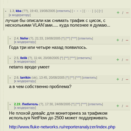
1.3
,
kba
(
??
), 19:43, 19/08/2005 [
ответить
] [
﹢﹢﹢
] [
· · ·
]
[
↓
] [
↑
]
+
–
/
[
к модератору
]
лучше бы описали как снимать трафик с цисок, с
несколькими VLAN'ами..... куда полезнее я думаю...
2.4
,
Nefer
(
?
), 21:33, 19/08/2005 [
^
] [
^^
] [
^^^
] [
ответить
]
+
–
/
[
к модератору
]
Года три или четыре назад появилось.
2.5
,
llelik
(
?
), 11:44, 20/08/2005 [
^
] [
^^
] [
^^^
] [
ответить
]
+
–
/
[
к модератору
]
netams вроде умеет
2.6
,
larrikin
(
ok
), 13:45, 20/08/2005 [
^
] [
^^
] [
^^^
] [
ответить
]
+
–
/
[
к модератору
]
а в чем собственно проблема?
2.19
,
Любитель
(
?
), 17:30, 24/08/2005 [
^
] [
^^
] [
^^^
] [
ответить
]
+
–
/
[
к модератору
]
Не плохой девайс для мониторинга за трафиком
используя NetFlow до 2500 может поддерживать
http://www.fluke-networks.ru/reporteranalyzer/index.php