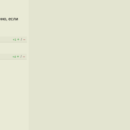
нно, если
+
–
/
+1
+
–
/
+4