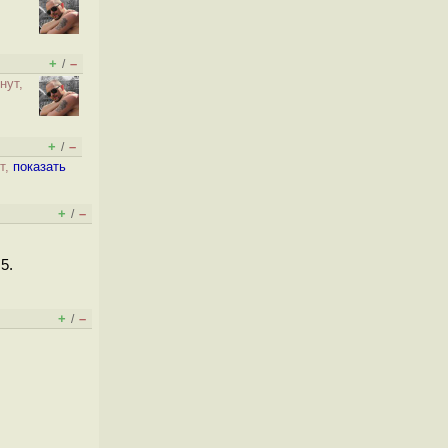
+
–
/
нут,
+
–
/
т,
показать
+
–
/
5.
+
–
/