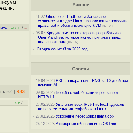
эш-сумм
Важное
екции.
-
11.07
GhostLock, BadEpoll и Januscape -
уязвимости в ядре Linux, позволяющие получить
права root и обойти изоляцию KVM
(82 +34)
+
–
вить
/
+17
-
08.07
Вредительство со стороны разработчика
OpenMandriva, которое могло причинить вред
пользователям
(107 +34)
-
Сводка событий за 2025 год
Советы
-
19.04.2026
PKI с аппаратным TRNG за 10 дней при
помощи AI
ть всё
|
RSS
-
09.03.2026
Борьба с web-ботами через запрет
HTTP/1.1
+
–
/
+5
-
27.02.2026
Удаление всех IPv6 link-local адресов
на всех сетевых интерфейсах в Linux
-
27.01.2026
Ускорение пересборки llama.cpp
-
25.12.2025
Атомарные обновления в OSTree