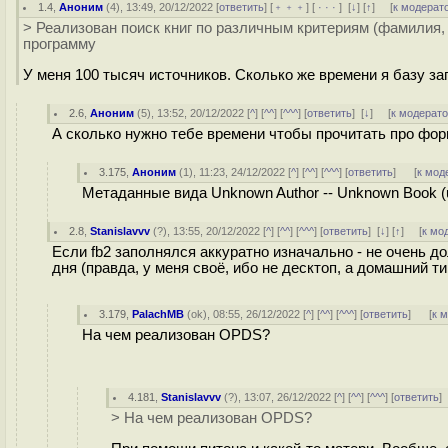
1.4
,
Аноним
(
4
), 13:49, 20/12/2022 [
ответить
] [
﹢﹢﹢
] [
· · ·
]
[
↓
] [
↑
] [
к модерат
> Реализован поиск книг по различным критериям (фамилия, и
программу
У меня 100 тысяч источников. Сколько же времени я базу з
2.6
,
Аноним
(
5
), 13:52, 20/12/2022 [
^
] [
^^
] [
^^^
] [
ответить
]
[
↓
] [
к модерат
А сколько нужно тебе времени чтобы прочитать про ф
3.175
,
Аноним
(
1
), 11:23, 24/12/2022 [
^
] [
^^
] [
^^^
] [
ответить
]
[
к мод
Метаданные вида Unknown Author -- Unknown Book (
2.8
,
Stanislavvv
(
?
), 13:55, 20/12/2022 [
^
] [
^^
] [
^^^
] [
ответить
]
[
↓
] [
↑
] [
к мо
Если fb2 заполнялся аккуратно изначально - не очень до
дня (правда, у меня своё, ибо не десктоп, а домашний т
3.179
,
PalachMB
(
ok
), 08:55, 26/12/2022 [
^
] [
^^
] [
^^^
] [
ответить
]
[
к 
На чем реализован OPDS?
4.181
,
Stanislavvv
(
?
), 13:07, 26/12/2022 [
^
] [
^^
] [
^^^
] [
ответить
> На чем реализован OPDS?