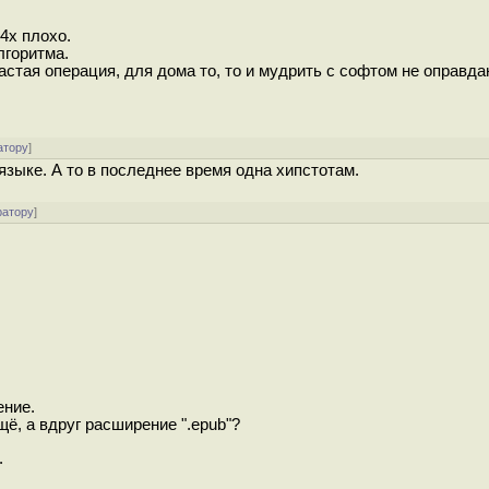
 4х плохо.
лгоритма.
астая операция, для дома то, то и мудрить с софтом не оправда
атору
]
языке. А то в последнее время одна хипстотам.
ратору
]
ение.
ё, а вдруг расширение ".epub"?
.