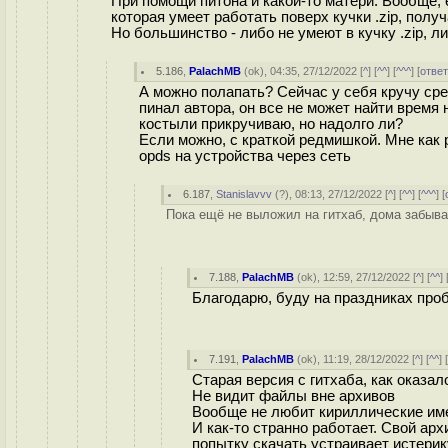
При помощи питона и какой-то матери. Вообще
которая умеет работать поверх кучки .zip, полу
Но большинство - либо не умеют в кучку .zip, л
5.186
,
PalachMB
(
ok
), 04:35, 27/12/2022 [
^
] [
^^
] [
^^^
] [
отве
А можно полапать? Сейчас у себя кручу срез
пинал автора, он все не может найти время
костыли прикручиваю, но надолго ли?
Если можно, с краткой редмишкой. Мне как 
opds на устройства через сеть
6.187
,
Stanislavvv
(
?
), 08:13, 27/12/2022 [
^
] [
^^
] [
^^^
] [
Пока ещё не выложил на гитхаб, дома забыва
7.188
,
PalachMB
(
ok
), 12:59, 27/12/2022 [
^
] [
^^
] 
Благодарю, буду на праздниках про
7.191
,
PalachMB
(
ok
), 11:19, 28/12/2022 [
^
] [
^^
] 
Старая версия с гитхаба, как оказал
Не видит файлы вне архивов
Вообще не любит кириллические им
И как-то странно работает. Свой арх
попытку скачать устраивает истерику 