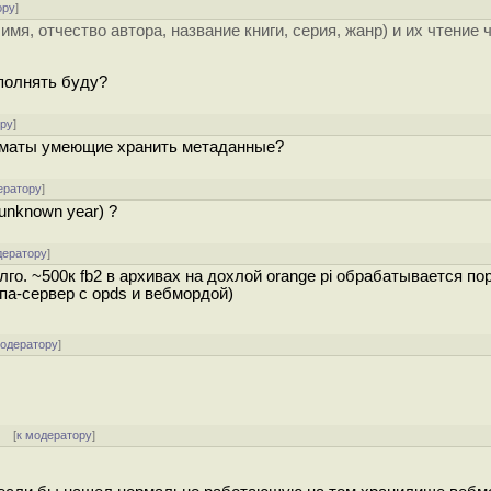
ору
]
мя, отчество автора, название книги, серия, жанр) и их чтение 
аполнять буду?
ору
]
орматы умеющие хранить метаданные?
ератору
]
unknown year) ?
дератору
]
лго. ~500к fb2 в архивах на дохлой orange pi обрабатывается по
ипа-сервер с opds и вебмордой)
модератору
]
]
[
к модератору
]