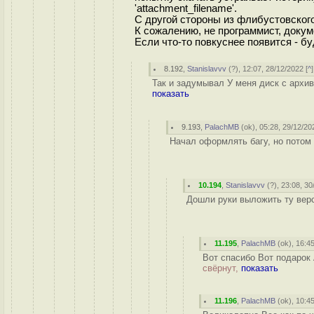
'attachment_filename'.
С другой стороны из флибустовског
К сожалению, не программист, докуме
Если что-то повкуснее появится - б
8.192
,
Stanislavvv
(
?
), 12:07, 28/12/2022 [
^
]
Так и задумывал У меня диск с архив
показать
9.193
,
PalachMB
(
ok
), 05:28, 29/12/20
Начал оформлять багу, но потом 
10.194
,
Stanislavvv
(
?
), 23:08, 30
Дошли руки выложить ту верси
11.195
,
PalachMB
(
ok
), 16:4
Вот спасибо Вот подарок 
свёрнут,
показать
11.196
,
PalachMB
(
ok
), 10:4