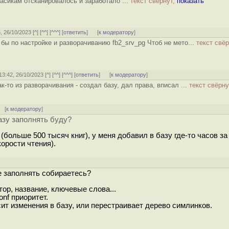
асикам отсканировалось и заработало ...
текст свёрнут,
показать
6, 26/10/2023 [
^
] [
^^
] [
^^^
] [
ответить
]
[
к модератору
]
ы по настройке и разворачиванию fb2_srv_pg Чтоб не мето...
текст свёр
 13:42, 26/10/2023 [
^
] [
^^
] [
^^^
] [
ответить
]
[
к модератору
]
к-то из разворачивания - создал базу, дал права, вписал ...
текст свёрну
 [
к модератору
]
азу заполнять буду?
(больше 500 тысяч книг), у меня добавил в базу где-то часов за 
корости чтения).
же заполнять собираетесь?
тор, название, ключевые слова...
onf приоритет.
т изменения в базу, или перестраивает дерево симлинков.