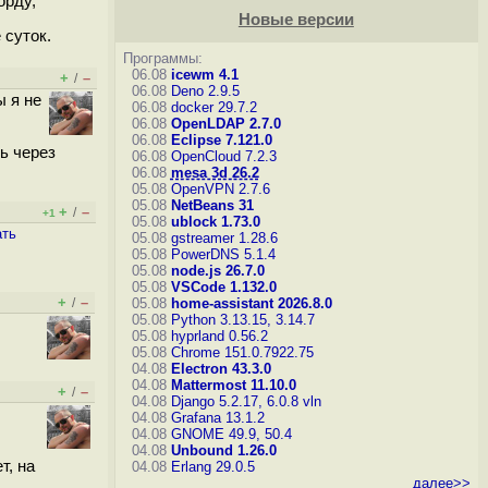
орду,
Новые версии
 суток.
Программы:
06.08
icewm 4.1
+
–
/
06.08
Deno 2.9.5
ы я не
06.08
docker 29.7.2
06.08
OpenLDAP 2.7.0
06.08
Eclipse 7.121.0
ь через
06.08
OpenCloud 7.2.3
06.08
mesa 3d 26.2
05.08
OpenVPN 2.7.6
05.08
NetBeans 31
+
–
/
+1
05.08
ublock 1.73.0
ать
05.08
gstreamer 1.28.6
05.08
PowerDNS 5.1.4
05.08
node.js 26.7.0
05.08
VSCode 1.132.0
+
–
/
05.08
home-assistant 2026.8.0
05.08
Python 3.13.15, 3.14.7
05.08
hyprland 0.56.2
05.08
Chrome 151.0.7922.75
04.08
Electron 43.3.0
04.08
Mattermost 11.10.0
+
–
/
04.08
Django 5.2.17, 6.0.8
vln
04.08
Grafana 13.1.2
04.08
GNOME 49.9, 50.4
04.08
Unbound 1.26.0
т, на
04.08
Erlang 29.0.5
далее>>