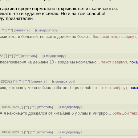
о архива вроде нормально открываются и скачиваются.
кать что и куда не в силах. Но и на том спасибо!
уду признателен
 [
^^
] [
^^^
] [
ответить
]
[
к модератору
]
ами хоть и большой, но всё ж далеко не беско...
большой текст свёрнут,
22 [
^
] [
^^
] [
^^^
] [
ответить
]
[
к модератору
]
перепроверил на дебиане 10 - вроде бы нормально...
текст свёрнут,
пока
/12/2022 [
^
] [
^^
] [
^^^
] [
ответить
]
[
к модератору
]
ю, которая у меня сейчас работает https github co...
текст свёрнут,
пока
5, 04/01/2023 [
^
] [
^^
] [
^^^
] [
ответить
]
[
к модератору
]
А я наконец-то дождался от китайцев б у хлам и мигриро...
большой текс
5, 06/01/2023 [
^
] [
^^
] [
^^^
] [
ответить
]
[
к модератору
]