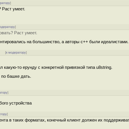
ератору
]
 Раст умеет.
модератору
]
овать? Раст умеет.
ентировались на большинство, а авторы c++ были идеалистами.
]
[
к модератору
]
л какую-то ерунду с конкретной привязкой типа u8string.
 по башке дать.
атору
]
бого устройства
атору
]
тента в таких форматах, конечный клиент должен их поддержива