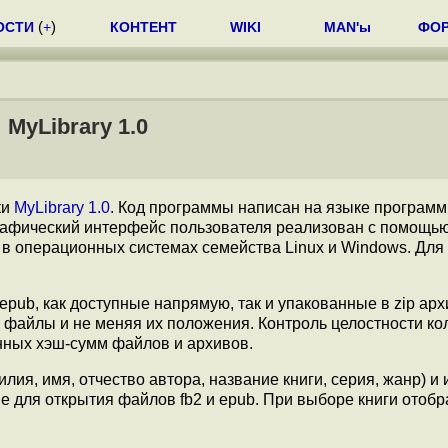
ОСТИ
(
+
)
КОНТЕНТ
WIKI
MAN'ы
ФО
MyLibrary 1.0
ки
MyLibrary 1.0
. Код программы написан на языке програм
Графический интерфейс пользователя реализован с помощь
в операционных системах семейства Linux и Windows. Для
 epub, как доступные напрямую, так и упакованные в zip арх
 файлы и не меняя их положения. Контроль целостности ко
нных хэш-сумм файлов и архивов.
ия, имя, отчество автора, название книги, серия, жанр) и 
е для открытия файлов fb2 и epub. При выборе книги отоб