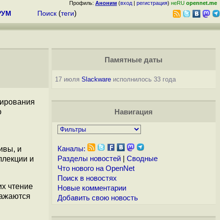
Профиль:
Аноним
(
вход
|
регистрация
)
неRU
opennet.me
РУМ
Поиск
(
теги
)
Памятные даты
17 июля
Slackware
исполнилось 33 года
мирования
ю
Навигация
ивы, и
Каналы:
ллекции и
Разделы новостей
|
Сводные
Что нового на OpenNet
Поиск в новостях
их чтение
Новые комментарии
ражаются
Добавить свою новость