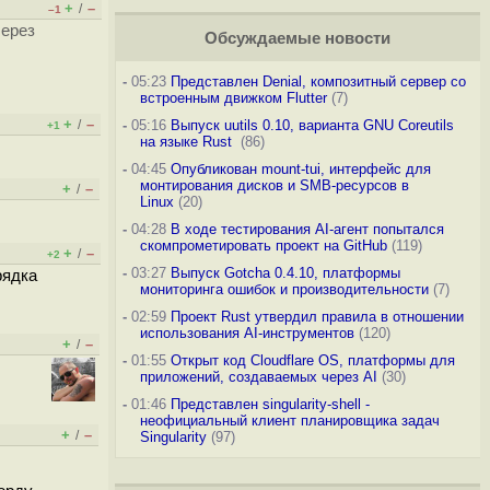
+
–
/
–1
через
Обсуждаемые новости
-
05:23
Представлен Denial, композитный сервер со
встроенным движком Flutter
(7)
+
–
/
-
05:16
Выпуск uutils 0.10, варианта GNU Coreutils
+1
на языке Rust
(86)
-
04:45
Опубликован mount-tui, интерфейс для
монтирования дисков и SMB-ресурсов в
+
–
/
Linux
(20)
-
04:28
В ходе тестирования AI-агент попытался
скомпрометировать проект на GitHub
(119)
+
–
/
+2
-
03:27
Выпуск Gotcha 0.4.10, платформы
рядка
мониторинга ошибок и производительности
(7)
-
02:59
Проект Rust утвердил правила в отношении
использования AI-инструментов
(120)
+
–
/
-
01:55
Открыт код Cloudflare OS, платформы для
приложений, создаваемых через AI
(30)
-
01:46
Представлен singularity-shell -
неофициальный клиент планировщика задач
+
–
/
Singularity
(97)