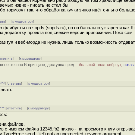
, если бы нашел нормально работающую на том хранилище вебм
чаемых извне - писать не стал бы.
ибо тормозят так, что обработка кучки зипов идёт сильно больше
тить
]
[
к модератору
]
 флибусты на sopds (sopds.ru), но он банально устарел и как б
 на доработку проекта под свежие версии приложений. Пока сам
раз гуя и веб-морда не нужна, лишь только возможность отдават
ответить
]
[
к модератору
]
ю постоянно В принципе, доступна пред...
большой текст свёрнут,
показ
[
^^^
] [
ответить
]
[
к модератору
]
бовать
[
^^^
] [
ответить
]
[
к модератору
]
ось:
ена файлов.
ив с именем файла 12345.fb2 пихаю - на просмотр книгу открывае
TypeError: send_file() got an unexpected keyword argument