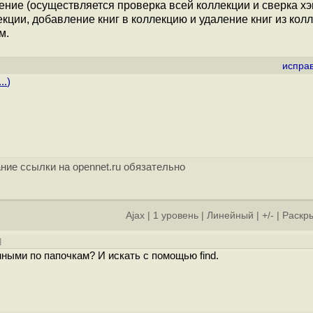
ние (осуществляется проверка всей коллекции и сверка х
кции, добавление книг в коллекцию и удаление книг из колл
м.
испра
..
)
ние ссылки на opennet.ru обязательно
Ajax
|
1 уровень
|
Линейный
|
+/-
|
Раскры
]
ными по папочкам? И искать с помощью find.