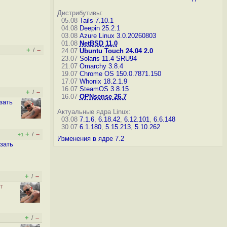
Дистрибутивы:
05.08
Tails 7.10.1
04.08
Deepin 25.2.1
03.08
Azure Linux 3.0.20260803
01.08
NetBSD 11.0
+
–
/
24.07
Ubuntu Touch 24.04 2.0
23.07
Solaris 11.4 SRU94
21.07
Omarchy 3.8.4
19.07
Chrome OS 150.0.7871.150
17.07
Whonix 18.2.1.9
16.07
SteamOS 3.8.15
+
–
/
16.07
OPNsense 26.7
зать
Актуальные ядра Linux:
03.08
7.1.6
,
6.18.42
,
6.12.101
,
6.6.148
30.07
6.1.180
,
5.15.213
,
5.10.262
+
–
/
+1
Изменения в ядре 7.2
зать
+
–
/
т
+
–
/