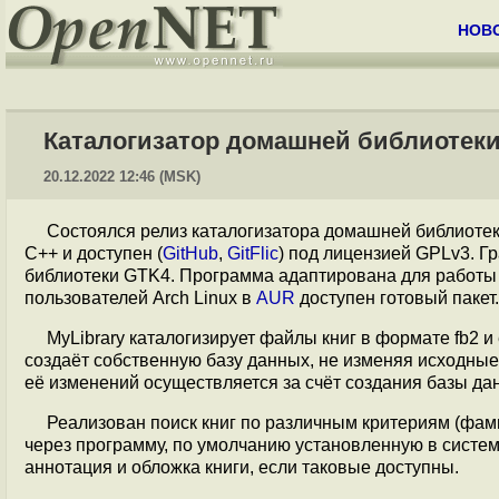
НОВ
Каталогизатор домашней библиотеки 
20.12.2022 12:46 (MSK)
Состоялся релиз каталогизатора домашней библиоте
С++ и доступен (
GitHub
,
GitFlic
) под лицензией GPLv3. 
библиотеки GTK4. Программа адаптирована для работы 
пользователей Arch Linux в
AUR
доступен готовый пакет.
MyLibrary каталогизирует файлы книг в формате fb2 и
создаёт собственную базу данных, не изменяя исходные
её изменений осуществляется за счёт создания базы да
Реализован поиск книг по различным критериям (фамил
через программу, по умолчанию установленную в систем
аннотация и обложка книги, если таковые доступны.