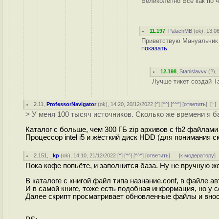
Великолепно Все как по ч
11.197
,
PalachMB
(
ok
), 13:0
Приветствую Мануальчик б
показать
12.198
,
Stanislavvv
(
?
),
Лучше тикет создай Та
2.11
,
ProfessorNavigator
(
ok
), 14:20, 20/12/2022 [
^
] [
^^
] [
^^^
] [
ответить
]
[
↑
]
> У меня 100 тысяч источников. Сколько же времени я б
Каталог с больше, чем 300 ГБ zip архивов с fb2 файлами 
Процессор intel i5 и жёсткий диск HDD (для понимания с
2.151
,
_kp
(
ok
), 14:10, 21/12/2022 [
^
] [
^^
] [
^^^
] [
ответить
]
[
к модератору
]
Пока кофе попьёте, и заполнится база. Ну не вручную 
В каталоге с книгой файл типа назнание.conf, в файле ав
И в самой книге, тоже есть подобная информация, но у c
Далее скрипт просматривает обновленные файлы и вноси