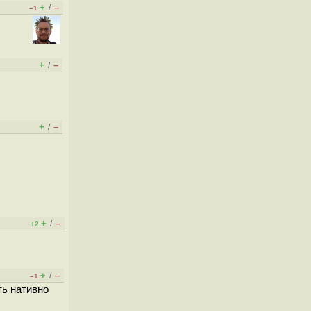
+
–
/
–1
+
–
/
+
–
/
+
–
/
+2
+
–
/
–1
ть нативно