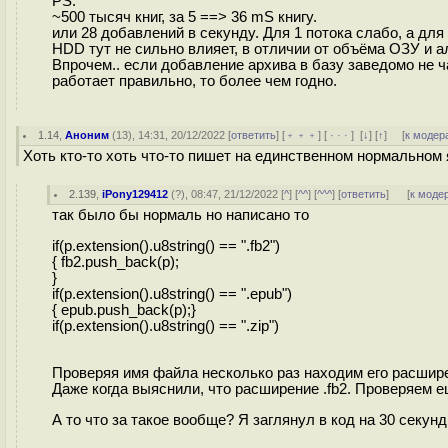
PS:
~500 тысяч книг, за 5 ==> 36 mS книгу.
или 28 добавлений в секунду. Для 1 потока слабо, а для
HDD тут не сильно влияет, в отличии от объёма ОЗУ и а
Впрочем.. если добавление архива в базу заведомо не ч
работает правильно, то более чем годно.
1.14
,
Аноним
(
13
), 14:31, 20/12/2022 [
ответить
] [
﹢﹢﹢
] [
· · ·
]
[
↓
] [
↑
] [
к модер
Хоть кто-то хоть что-то пишет на единственном нормальном 
2.139
,
iPony129412
(
?
), 08:47, 21/12/2022 [
^
] [
^^
] [
^^^
] [
ответить
]
[
к моде
так было бы нормаль но написано то
if(p.extension().u8string() == ".fb2")
{ fb2.push_back(p);
}
if(p.extension().u8string() == ".epub")
{ epub.push_back(p);}
if(p.extension().u8string() == ".zip")
Проверяя имя файла несколько раз находим его расшир
Даже когда выяснили, что расширение .fb2. Проверяем ещ
А то что за такое вообще? Я заглянул в код на 30 секунд