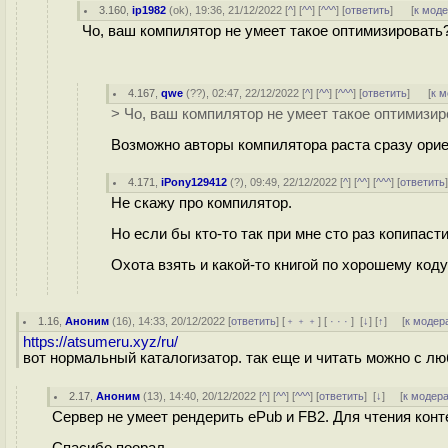
3.160
,
ip1982
(
ok
), 19:36, 21/12/2022 [
^
] [
^^
] [
^^^
] [
ответить
]
[
к мод
Чо, ваш компилятор не умеет такое оптимизировать?
4.167
,
qwe
(
??
), 02:47, 22/12/2022 [
^
] [
^^
] [
^^^
] [
ответить
]
[
к 
> Чо, ваш компилятор не умеет такое оптимизир
Возможно авторы компилятора раста сразу ори
4.171
,
iPony129412
(
?
), 09:49, 22/12/2022 [
^
] [
^^
] [
^^^
] [
ответить
Не скажу про компилятор.
Но если бы кто-то так при мне сто раз копипасти
Охота взять и какой-то книгой по хорошему коду
1.16
,
Аноним
(
16
), 14:33, 20/12/2022 [
ответить
] [
﹢﹢﹢
] [
· · ·
]
[
↓
] [
↑
] [
к модер
https://atsumeru.xyz/ru/
вот нормальный каталогизатор. так еще и читать можно с лю
2.17
,
Аноним
(
13
), 14:40, 20/12/2022 [
^
] [
^^
] [
^^^
] [
ответить
]
[
↓
] [
к модер
Сервер не умеет рендерить ePub и FB2. Для чтения кон
Спасибо поорал.