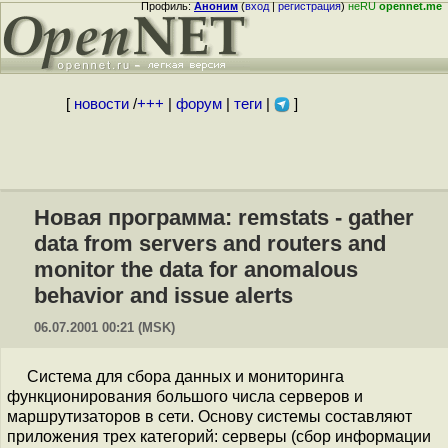
Профиль:
Аноним
(
вход
|
регистрация
)
неRU
opennet.me
[
новости
/
+++
|
форум
|
теги
|
]
Новая программа: remstats - gather
data from servers and routers and
monitor the data for anomalous
behavior and issue alerts
06.07.2001 00:21 (MSK)
Система для сбора данных и мониторинга
функционирования большого числа серверов и
маршрутизаторов в сети. Основу системы составляют
приложения трех категорий: серверы (сбор информации