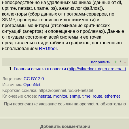
непосредственно на удаленных машинах (данные от df,
uptime, netstat, uname, ps), анализ лог файлов)),
коллекторы (сбор данных от программ-серверов, по
SNMP, проверка сервисов и достижимости) и
программы мониторы (отслеживание критических
ситуаций (алертов) и оповещение о проблемах). Данные
о текущем состоянии всей системы и ее точек
представлены в виде таблиц и графиков, построенных с
использованием
RRDtool
.
+
–
исправить
/
Главная ссылка к новости (
http://silverlock.dgim.crc.ca/...
)
Лицензия:
CC BY 3.0
Источник:
OpenNet
Короткая ссылка: https://opennet.ru/564-netstat
Ключевые слова:
netstat
,
monitor
,
snmp
,
time
,
route
,
ethernet
При перепечатке указание ссылки на opennet.ru обязательно
Добавить комментарий