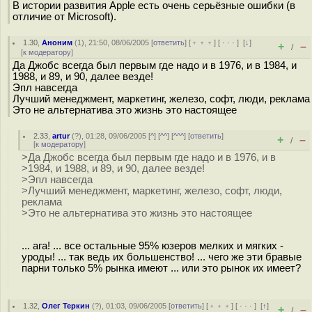
В истории развития Apple есть очень серьёзные ошибки (в
отличие от Microsoft).
1.30
,
Аноним
(
1
), 21:50, 08/06/2005 [
ответить
] [
﹢﹢﹢
] [
· · ·
]
[
↓
]
+
–
/
[
к модератору
]
Да Джобс всегда был первым где надо и в 1976, и в 1984, и
1988, и 89, и 90, далее везде!
Эпл навсегда
Лучший менеджмент, маркетинг, железо, софт, люди, реклама
Это не альтернатива это жизнь это настоящее
2.33
,
artur
(
?
), 01:28, 09/06/2005 [
^
] [
^^
] [
^^^
] [
ответить
]
+
–
/
[
к модератору
]
>Да Джобс всегда был первым где надо и в 1976, и в
>1984, и 1988, и 89, и 90, далее везде!
>Эпл навсегда
>Лучший менеджмент, маркетинг, железо, софт, люди,
реклама
>Это не альтернатива это жизнь это настоящее
... ага! ... все остальные 95% юзеров мелких и мягких -
уроды! ... так ведь их большенство! ... чего же эти бравые
парни только 5% рынка имеют ... или это рынок их имеет?
1.32
,
Олег Теркин
(
?
), 01:03, 09/06/2005 [
ответить
] [
﹢﹢﹢
] [
· · ·
]
[
↑
]
+
–
/