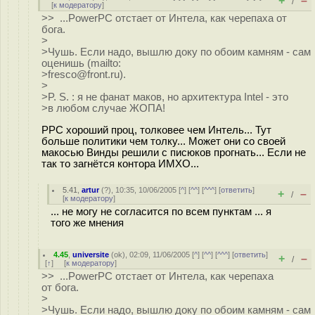
+
–
/
[
к модератору
]
>> ...PowerPC отстает от Интела, как черепаха от
бога.
>
>Чушь. Если надо, вышлю доку по обоим камням - сам
оценишь (mailto:
>fresco@front.ru).
>
>P. S. : я не фанат маков, но архитектура Intel - это
>в любом случае ЖОПА!
PPC хороший проц, толковее чем Интель... Тут
больше политики чем толку... Может они со своей
макосью Винды решили с писюков прогнать... Если не
так то загнётся контора ИМХО...
5.41
,
artur
(
?
), 10:35, 10/06/2005 [
^
] [
^^
] [
^^^
] [
ответить
]
+
–
/
[
к модератору
]
... не могу не согласится по всем пунктам ... я
того же мнения
4.45
,
universite
(
ok
), 02:09, 11/06/2005 [
^
] [
^^
] [
^^^
] [
ответить
]
+
–
/
[
↑
] [
к модератору
]
>> ...PowerPC отстает от Интела, как черепаха
от бога.
>
>Чушь. Если надо, вышлю доку по обоим камням - сам