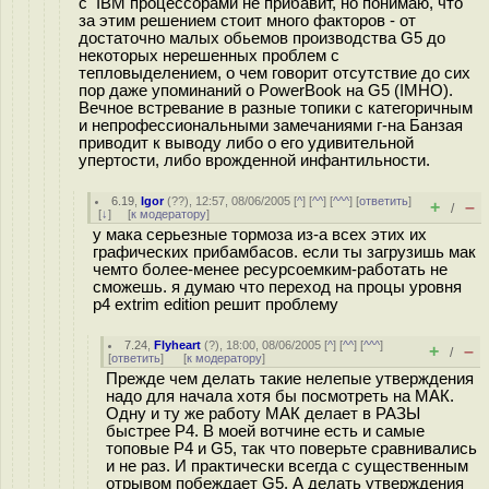
с IBM процессорами не прибавит, но понимаю, что
за этим решением стоит много факторов - от
достаточно малых обьемов производства G5 до
некоторых нерешенных проблем с
тепловыделением, о чем говорит отсутствие до сих
пор даже упоминаний о PowerBook на G5 (IMHO).
Вечное встревание в разные топики с категоричным
и непрофессиональными замечаниями г-на Банзая
приводит к выводу либо о его удивительной
упертости, либо врожденной инфантильности.
6.19
,
Igor
(
??
), 12:57, 08/06/2005 [
^
] [
^^
] [
^^^
] [
ответить
]
+
–
/
[
↓
] [
к модератору
]
у мака серьезные тормоза из-а всех этих их
графических прибамбасов. если ты загрузишь мак
чемто более-менее ресурсоемким-работать не
сможешь. я думаю что переход на процы уровня
p4 extrim edition решит проблему
7.24
,
Flyheart
(
?
), 18:00, 08/06/2005 [
^
] [
^^
] [
^^^
]
+
–
/
[
ответить
]
[
к модератору
]
Прежде чем делать такие нелепые утверждения
надо для начала хотя бы посмотреть на МАК.
Одну и ту же работу МАК делает в РАЗЫ
быстрее P4. В моей вотчине есть и самые
топовые P4 и G5, так что поверьте сравнивались
и не раз. И практически всегда с существенным
отрывом побеждает G5. А делать утверждения