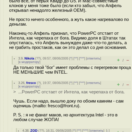
было все, от перых Квадр до G5. И Мас-совместмые
клонов у меня тоже было (если кто забыл, что Апфель
открывал ненадолго железный ОЕМ).
Не просто ничего особенного, а жуть какое нагревалово по
деньгам.
Наконец-то Апфель признал, что PowerPC отстает от
Интела, как черепаха от бога. Видимо доля в Штатах так
опустилась, что Апфель вынужден даже что-то делать, а
не грабить простаков, как он это делал со дня основания.
3.9
,
Nikola
(
??
), 09:57, 08/06/2005 [
^
] [
^^
] [
^^^
] [
ответить
]
+
–
/
[
к модератору
]
Да только твой "бог" имеет проблемы с перегревом проца
НЕ МЕНЬШИЕ чем INTEL.
3.26
,
fresco
(
?
), 19:37, 08/06/2005 [
^
] [
^^
] [
^^^
] [
ответить
]
+
–
/
[
к модератору
]
> ...PowerPC отстает от Интела, как черепаха от бога.
Чушь. Если надо, вышлю доку по обоим камням - сам
оценишь (mailto: fresco@front.ru).
P. S. : я не фанат маков, но архитектура Intel - это в
любом случае ЖОПА!
4.38
,
ZOD
(
??
), 16:31, 09/06/2005 [
^
] [
^^
] [
^^^
] [
ответить
]
[
↓
]