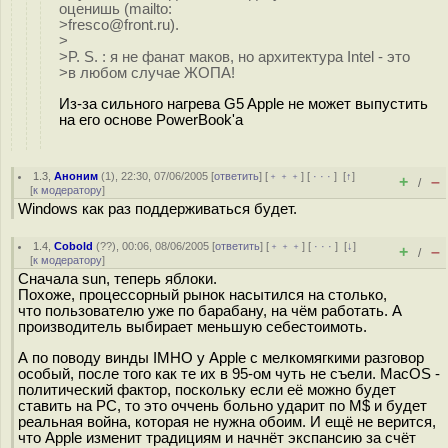
оценишь (mailto:
>fresco@front.ru).
>
>P. S. : я не фанат маков, но архитектура Intel - это
>в любом случае ЖОПА!
Из-за сильного нагрева G5 Apple не может выпустить
на его основе PowerBook'a
1.3
,
Аноним
(
1
), 22:30, 07/06/2005 [
ответить
] [
﹢﹢﹢
] [
· · ·
]
[
↑
]
+
–
/
[
к модератору
]
Windows как раз поддерживаться будет.
1.4
,
Cobold
(
??
), 00:06, 08/06/2005 [
ответить
] [
﹢﹢﹢
] [
· · ·
]
[
↓
]
+
–
/
[
к модератору
]
Сначала sun, теперь яблоки.
Похоже, процессорный рынок насытился на столько,
что пользователю уже по барабану, на чём работать. А
производитель выбирает меньшую себестоимоть.
А по поводу винды IMHO у Apple с мелкомягкими разговор
особый, после того как те их в 95-ом чуть не съели. MacOS -
политический фактор, поскольку если её можно будет
ставить на PC, то это оччень больно ударит по M$ и будет
реальная война, которая не нужна обоим. И ещё не верится,
что Apple изменит традициям и начнёт экспансию за счёт