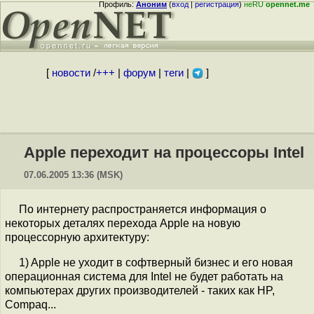
Профиль:
Аноним
(
вход
|
регистрация
)
неRU
opennet.me
[
новости
/
+++
|
форум
|
теги
|
]
Apple переходит на процессоры Intel
07.06.2005 13:36 (MSK)
По интернету распространяется информация о
некоторых деталях перехода Apple на новую
процессорную архитектуру:
1) Apple не уходит в софтверный бизнес и его новая
операционная система для Intel не будет работать на
компьютерах других производителей - таких как HP,
Compaq...