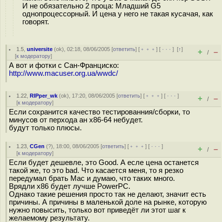
И не обязательно 2 проца: Младший G5
однопроцессорный. И цена у него не такая кусачая, как
говорят.
1.5
,
universite
(
ok
), 02:18, 08/06/2005 [
ответить
] [
﹢﹢﹢
] [
· · ·
]
[
↑
]
+
–
/
[
к модератору
]
А вот и фотки с Сан-Франциско:
http://www.macuser.org.ua/wwdc/
1.22
,
RIPper_wk
(
ok
), 17:20, 08/06/2005 [
ответить
] [
﹢﹢﹢
] [
· · ·
]
+
–
/
[
к модератору
]
Если сохранится качество тестированния/сборки, то
минусов от перхода ан х86-64 небудет.
будут только плюсы.
1.23
,
CGen
(
?
), 18:00, 08/06/2005 [
ответить
] [
﹢﹢﹢
] [
· · ·
]
+
–
/
[
к модератору
]
Если будет дешевле, это Good. А есле цена останется
такой же, то это bad. Что касается меня, то я резко
передумал брать Mac и думаю, что таких много.
Врядли х86 будет лучше PowerPC.
Однако такие решения просто так не делают, значит есть
причины. А причины в маленькой доле на рынке, которую
нужно повысить, только вот приведёт ли этот шаг к
желаемому результату.