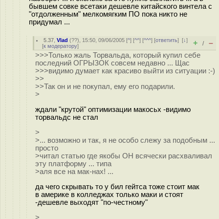
бывшем совке всетаки дешевле китайского винтела с
"отдолженным" мелкомягким ПО пока никто не
придумал ...
5.37
,
Vlad
(
??
), 15:50, 09/06/2005 [
^
] [
^^
] [
^^^
] [
ответить
]
[
↓
]
+
–
/
[
к модератору
]
>>>Только жаль Торвальда, который купил себе
последний ОГРЫЗОК совсем недавно ... Щас
>>>видимо думает как красиво выйти из ситуации :-)
>>
>>Так он и не покупал, ему его подарили.
>
ждали "крутой" оптимизации макосьх -видимо
торвальдс не стал
>
>... возможно и так, я не особо слежу за подобным ...
просто
>читал статью где якобы ОН всячески расхваливал
эту платформу ... типа
>аля все на мак-нах! ...
да чего скрывать то у бил гейтса тоже стоит мак
в америке в колледжах только маки и стоят
-дешевле выходят "по-честному"
>