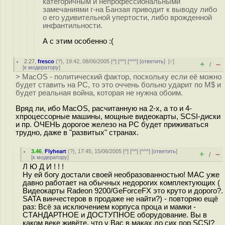
категоричным и непрофессиональными
замечаниями г-на Банзая приводит к выводу либо
о его удивительной упертости, либо врожденной
инфантильности.
А с этим особенно :(
2.27
,
fresco
(
?
), 19:42, 08/06/2005 [
^
] [
^^
] [
^^^
] [
ответить
]
[
↑
]
+
–
/
[
к модератору
]
> MacOS - политический фактор, поскольку если её можно
будет ставить на PC, то это оччень больно ударит по M$ и
будет реальная война, которая не нужна обоим.
Вряд ли, ибо MacOS, расчитанную на 2-х, а то и 4-
хпроцессорные машины, мощные видеокарты, SCSI-диски
и пр. ОЧЕНЬ дорогое железо на PC будет приживаться
трудно, даже в "развитых" странах.
3.46
,
Flyheart
(
?
), 17:45, 15/06/2005 [
^
] [
^^
] [
^^^
] [
ответить
]
+
–
/
[
к модератору
]
Л Ю Д И ! ! !
Ну ей богу достали своей необразованностью! МАС уже
давно работает на обычных недорогих комплектующих (
Видеокарты Radeon 9200/GeForceFX это круто и дорого?.
SATA винчестеров в продаже не найти?) - повторяю ещё
раз: Всё за исключением корпуса проца и мамки -
СТАНДАРТНОЕ и ДОСТУПНОЕ оборудование. Вы в
каком веке живёте, что у Вас в маках до сих пор SCSI?