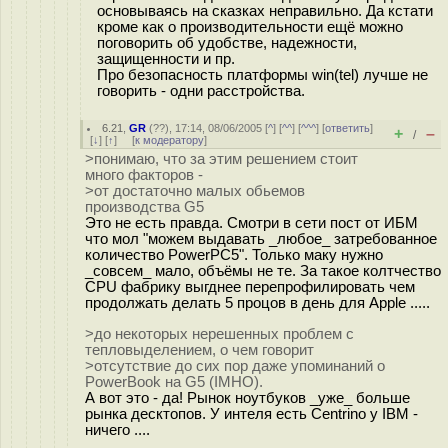
основываясь на сказках неправильно. Да кстати
кроме как о производительности ещё можно
поговорить об удобстве, надежности,
защищенности и пр.
Про безопасность платформы win(tel) лучше не
говорить - одни расстройства.
6.21
,
GR
(
??
), 17:14, 08/06/2005 [
^
] [
^^
] [
^^^
] [
ответить
]
+
–
/
[
↓
] [
↑
] [
к модератору
]
>понимаю, что за этим решением стоит
много факторов -
>от достаточно малых обьемов
производства G5
Это не есть правда. Смотри в сети пост от ИБМ
что мол "можем выдавать _любое_ затребованное
количество PowerPC5". Только маку нужно
_совсем_ мало, объёмы не те. За такое колтчество
CPU фабрику выгднее перепрофилировать чем
продолжать делать 5 процов в день для Apple .....
>до некоторых нерешенных проблем с
тепловыделением, о чем говорит
>отсутствие до сих пор даже упоминаний о
PowerBook на G5 (IMHO).
А вот это - да! Рынок ноутбуков _уже_ больше
рынка десктопов. У интеля есть Centrino у IBM -
ничего ....