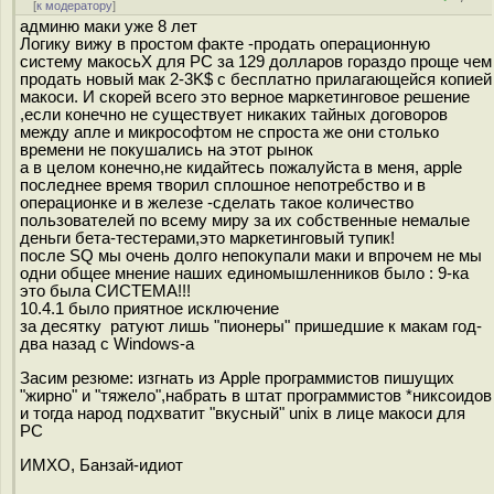
[
к модератору
]
админю маки уже 8 лет
Логику вижу в простом факте -продать операционную
систему макосьX для PC за 129 долларов гораздо проще чем
продать новый мак 2-3K$ с бесплатно прилагающейся копией
макоси. И скорей всего это верное маркетинговое решение
,если конечно не существует никаких тайных договоров
между апле и микрософтом не спроста же они столько
времени не покушались на этот рынок
а в целом конечно,не кидайтесь пожалуйста в меня, apple
последнее время творил сплошное непотребство и в
операционке и в железе -сделать такое количество
пользователей по всему миру за их собственные немалые
деньги бета-тестерами,это маркетинговый тупик!
после SQ мы очень долго непокупали маки и впрочем не мы
одни общее мнение наших единомышленников было : 9-ка
это была СИСТЕМА!!!
10.4.1 было приятное исключение
за десятку ратуют лишь "пионеры" пришедшие к макам год-
два назад с Windows-a
Засим резюме: изгнать из Apple программистов пишущих
"жирно" и "тяжело",набрать в штат программистов *никсоидов
и тогда народ подхватит "вкусный" unix в лице макоси для
PC
ИМХО, Банзай-идиот