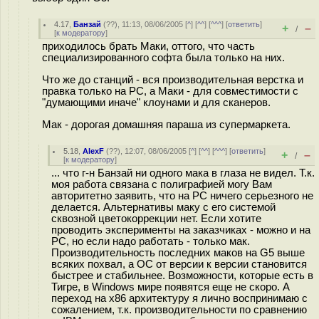
4.17
,
Банзай
(
??
), 11:13, 08/06/2005 [
^
] [
^^
] [
^^^
] [
ответить
]
+
–
/
[
к модератору
]
приходилось брать Маки, оттого, что часть
специализированного софта была только на них.
Что же до станций - вся производительная верстка и
правка только на РС, а Маки - для совместимости с
"думающими иначе" клоунами и для сканеров.
Мак - дорогая домашняя параша из супермаркета.
5.18
,
AlexF
(
??
), 12:07, 08/06/2005 [
^
] [
^^
] [
^^^
] [
ответить
]
+
–
/
[
к модератору
]
... что г-н Банзай ни одного мака в глаза не видел. Т.к.
моя работа связана с полиграфией могу Вам
авторитетно заявить, что на PC ничего серьезного не
делается. Альтернативы маку с его системой
сквозной цветокоррекции нет. Если хотите
проводить эксперименты на заказчиках - можно и на
PC, но если надо работать - только мак.
Производительность последних маков на G5 выше
всяких похвал, а ОС от версии к версии становится
быстрее и стабильнее. Возможности, которые есть в
Тигре, в Windows мире появятся еще не скоро. А
переход на x86 архитектуру я лично воспринимаю с
сожалением, т.к. производительности по сравнению