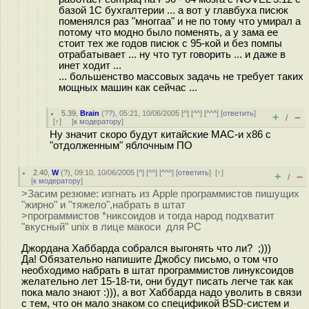
базой 1С бухгалтерии ... а вот у главбуха писюк
поменялся раз "многгаа" и не по тому что умирал а
потому что модно было поменять, а у зама ее
стоит тех же годов писюк с 95-кой и без помпы
отрабатывает ... ну что тут говорить ... и даже в
инет ходит ...
... большенство массовых задачь не требует таких
мощных машин как сейчас ...
5.39
,
Brain
(
??
), 05:21, 10/06/2005 [
^
] [
^^
] [
^^^
] [
ответить
]
+
–
/
[
↑
] [
к модератору
]
Ну значит скоро будут китайские MAC-и х86 с
"отдолженным" яблочным ПО
2.40
,
W
(
?
), 09:10, 10/06/2005 [
^
] [
^^
] [
^^^
] [
ответить
]
[
↑
]
+
–
/
[
к модератору
]
>Засим резюме: изгнать из Apple программистов пишущих
"жирно" и "тяжело",набрать в штат
>программистов *никсоидов и тогда народ подхватит
"вкусный" unix в лице макоси для PC
Джордана Хаббарда собрался выгонять что ли? ;)))
Да! Обязательно напишите Джобсу письмо, о том что
необходимо набрать в штат программистов линуксоидов
желательно лет 15-18-ти, они будут писать легче так как
пока мало знают :))), а вот Хаббарда надо уволить в связи
с тем, что он мало знаком со спецификой BSD-систем и