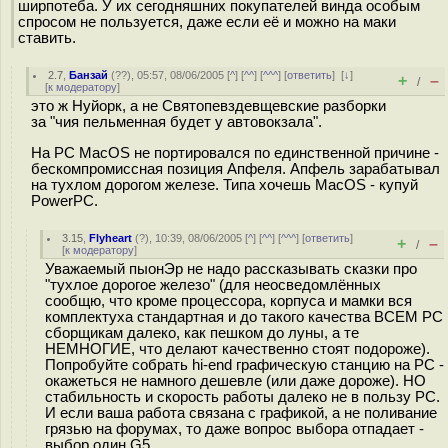
ширпотеба. У их сегодняшних покупателей винда особым
спросом не пользуется, даже если её и можно на маки
ставить.
2.7
,
Банзай
(
??
), 05:57, 08/06/2005 [
^
] [
^^
] [
^^^
] [
ответить
]
[
↓
]
+
–
/
[
к модератору
]
это ж Нуйорк, а не Святопевздевщевские разборки
за "чия пельменная будет у автовокзала".
На РС MacOS не портировался по единственной причине -
бескомпромиссная позиция Апфеля. Апфель зарабатывал
на тухлом дорогом железе. Типа хочешь MacOS - купуй
PowerPC.
3.15
,
Flyheart
(
?
), 10:39, 08/06/2005 [
^
] [
^^
] [
^^^
] [
ответить
]
+
–
/
[
к модератору
]
Уважаемый пыонЭр не надо рассказывать сказки про
"тухлое дорогое железо" (для неосведомлённых
сообщю, что кроме процессора, корпуса и мамки вся
комплектуха стандартная и до такого качества ВСЕМ PC
сборщикам далеко, как пешком до луны, а те
НЕМНОГИЕ, что делают качественно стоят подороже).
Попробуйте собрать hi-end графическую станцию на PC -
окажеться не намного дешевле (или даже дороже). НО
стабильность и скорость работы далеко не в пользу PC.
И если ваша работа связана с графикой, а не поливание
грязью на форумах, то даже вопрос выбора отпадает -
выбор один G5.