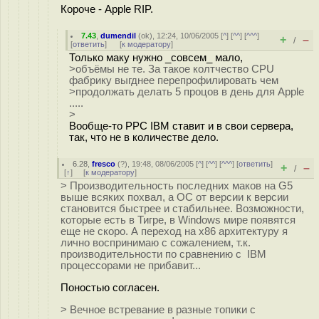
Короче - Apple RIP.
7.43
,
dumendil
(
ok
), 12:24, 10/06/2005 [
^
] [
^^
] [
^^^
]
+
–
/
[
ответить
]
[
к модератору
]
Только маку нужно _совсем_ мало,
>объёмы не те. За такое колтчество CPU
фабрику выгднее перепрофилировать чем
>продолжать делать 5 процов в день для Apple
.....
>
Вообще-то PPC IBM ставит и в свои сервера,
так, что не в количестве дело.
6.28
,
fresco
(
?
), 19:48, 08/06/2005 [
^
] [
^^
] [
^^^
] [
ответить
]
+
–
/
[
↑
] [
к модератору
]
> Производительность последних маков на G5
выше всяких похвал, а ОС от версии к версии
становится быстрее и стабильнее. Возможности,
которые есть в Тигре, в Windows мире появятся
еще не скоро. А переход на x86 архитектуру я
лично воспринимаю с сожалением, т.к.
производительности по сравнению с IBM
процессорами не прибавит...
Поностью согласен.
> Вечное встревание в разные топики с