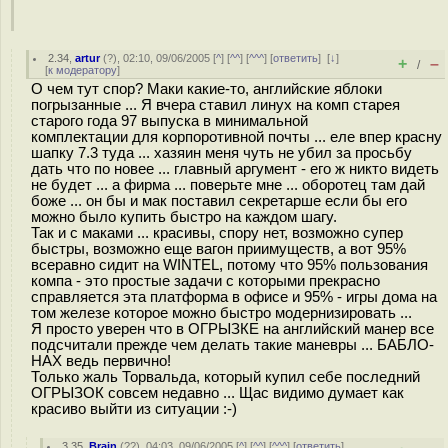
2.34
,
artur
(
?
), 02:10, 09/06/2005 [
^
] [
^^
] [
^^^
] [
ответить
]
[
↓
]
+
–
/
[
к модератору
]
О чем тут спор? Маки какие-то, английские яблоки
погрызанные ... Я вчера ставил линух на комп старея
старого года 97 выпуска в минимальной
комплектации для корпоротивной почты ... еле впер красну
шапку 7.3 туда ... хазяин меня чуть не убил за просьбу
дать что по новее ... главный аргумент - его ж никто видеть
не будет ... а фирма ... поверьте мне ... оборотец там дай
боже ... он бы и мак поставил секретарше если бы его
можно было купить быстро на каждом шагу.
Так и с маками ... красивы, спору нет, возможно супер
быстры, возможно еще вагон приимуществ, а вот 95%
всеравно сидит на WINTEL, потому что 95% пользования
компа - это простые задачи с которыми прекрасно
справляется эта платформа в офисе и 95% - игры дома на
том железе которое можно быстро модернизировать ...
Я просто уверен что в ОГРЫЗКЕ на английский манер все
подсчитали прежде чем делать такие маневры ... БАБЛО-
НАХ ведь первично!
Только жаль Торвальда, который купил себе последний
ОГРЫЗОК совсем недавно ... Щас видимо думает как
красиво выйти из ситуации :-)
3.35
,
Brain
(
??
), 04:03, 09/06/2005 [
^
] [
^^
] [
^^^
] [
ответить
]