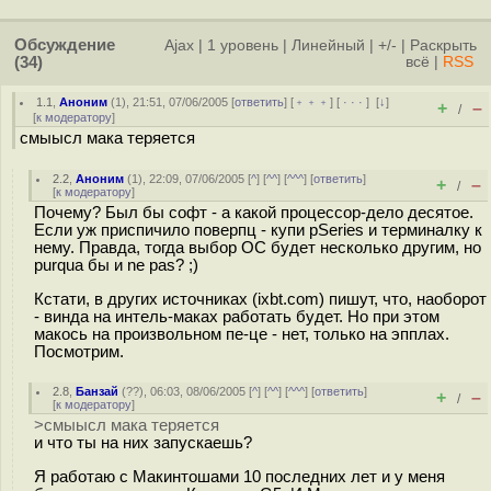
Обсуждение
Ajax
|
1 уровень
|
Линейный
|
+/-
|
Раскрыть
(34)
всё
|
RSS
1.1
,
Аноним
(
1
), 21:51, 07/06/2005 [
ответить
] [
﹢﹢﹢
] [
· · ·
]
[
↓
]
+
–
/
[
к модератору
]
смыысл мака теряется
2.2
,
Аноним
(
1
), 22:09, 07/06/2005 [
^
] [
^^
] [
^^^
] [
ответить
]
+
–
/
[
к модератору
]
Почему? Был бы софт - а какой процессор-дело десятое.
Если уж приспичило поверпц - купи pSeries и терминалку к
нему. Правда, тогда выбор ОС будет несколько другим, но
purqua бы и ne pas? ;)
Кстати, в других источниках (ixbt.com) пишут, что, наоборот
- винда на интель-маках работать будет. Но при этом
макось на произвольном пе-це - нет, только на эпплах.
Посмотрим.
2.8
,
Банзай
(
??
), 06:03, 08/06/2005 [
^
] [
^^
] [
^^^
] [
ответить
]
+
–
/
[
к модератору
]
>смыысл мака теряется
и что ты на них запускаешь?
Я работаю с Макинтошами 10 последних лет и у меня