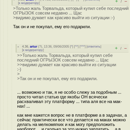
+
–
/
[
к модератору
]
>Только жаль Торвальда, который купил себе последний
ОГРЫЗОК совсем недавно ... Щас
>видимо думает как красиво выйти из ситуации :-)
Так он и не покупал, ему его подарили.
4.36
,
artur
(
?
), 13:36, 09/06/2005 [
^
] [
^^
] [
^^^
] [
ответить
]
+
–
/
[
к модератору
]
>>Только жаль Торвальда, который купил себе
последний ОГРЫЗОК совсем недавно ... Щас
>>видимо думает как красиво выйти из ситуации
:-)
>
>Так он и не покупал, ему его подарили.
... возможно и так, я не особо слежу за подобным ...
просто читал статью где якобы ОН всячески
расхваливал эту платформу ... типа аля все на мак-
нах! ...
как мне кажется вопрос не в платформе а в задачах, а
сейчас практически все что делается на маках можно
делать на мелкомягких и как могу предположить
наоборот ... и сколько за это нужно заплатить ... а в