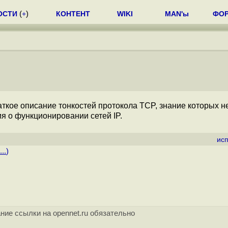
ОСТИ
(
+
)
КОНТЕНТ
WIKI
MAN'ы
ФО
аткое описание тонкостей протокола TCP, знание которых 
я о функционировании сетей IP.
ис
..
)
ние ссылки на opennet.ru обязательно