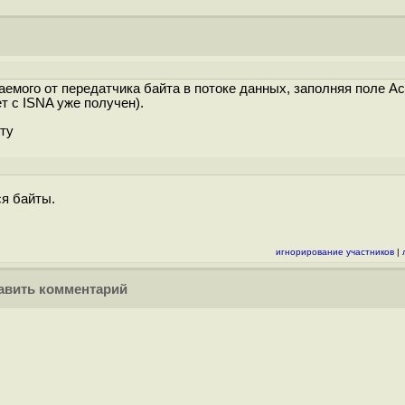
мого от передатчика байта в потоке данных, заполняя поле A
т с ISNA уже получен).
сту
ся байты.
игнорирование участников
|
вить комментарий