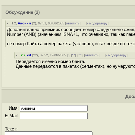
Обсуждение
(2)
1.2
,
Аноним
(
2
), 07:31, 08/06/2005 [
ответить
]
[
к модератору
]
Дополнительно приемник сообщает номер следующего ожидае
Number (ANB) (значением ISNA+1, что очевидно, так как паке
не номер байта а номер пакета (условно), и так везде по тек
2.7
,
ed
(
??
), 07:52, 12/06/2005 [
^
] [
^^
] [
^^^
] [
ответить
]
[
к модератору
]
Передается именно номер байта.
Данные передаются в пакетах (сегментах), но нумеруют
Доба
Имя:
E-Mail:
Текст: