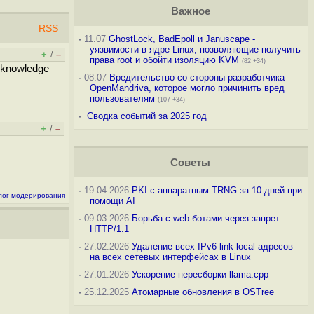
Важное
RSS
-
11.07
GhostLock, BadEpoll и Januscape -
уязвимости в ядре Linux, позволяющие получить
+
–
/
права root и обойти изоляцию KVM
(82 +34)
cknowledge
-
08.07
Вредительство со стороны разработчика
OpenMandriva, которое могло причинить вред
пользователям
(107 +34)
-
Сводка событий за 2025 год
+
–
/
Советы
-
19.04.2026
PKI с аппаратным TRNG за 10 дней при
лог модерирования
помощи AI
-
09.03.2026
Борьба с web-ботами через запрет
HTTP/1.1
-
27.02.2026
Удаление всех IPv6 link-local адресов
на всех сетевых интерфейсах в Linux
-
27.01.2026
Ускорение пересборки llama.cpp
-
25.12.2025
Атомарные обновления в OSTree