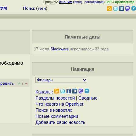
Профиль:
Аноним
(
вход
|
регистрация
)
неRU
opennet.me
РУМ
Поиск
(
теги
)
Памятные даты
17 июля
Slackware
исполнилось 33 года
необходимо
Навигация
+
–
править
/
Каналы:
Разделы новостей
|
Сводные
Что нового на OpenNet
Поиск в новостях
Новые комментарии
Добавить свою новость