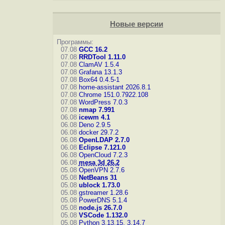
Новые версии
Программы:
07.08
GCC 16.2
07.08
RRDTool 1.11.0
07.08
ClamAV 1.5.4
07.08
Grafana 13.1.3
07.08
Box64 0.4.5-1
07.08
home-assistant 2026.8.1
07.08
Chrome 151.0.7922.108
07.08
WordPress 7.0.3
07.08
nmap 7.991
06.08
icewm 4.1
06.08
Deno 2.9.5
06.08
docker 29.7.2
06.08
OpenLDAP 2.7.0
06.08
Eclipse 7.121.0
06.08
OpenCloud 7.2.3
06.08
mesa 3d 26.2
05.08
OpenVPN 2.7.6
05.08
NetBeans 31
05.08
ublock 1.73.0
05.08
gstreamer 1.28.6
05.08
PowerDNS 5.1.4
05.08
node.js 26.7.0
05.08
VSCode 1.132.0
05.08
Python 3.13.15, 3.14.7