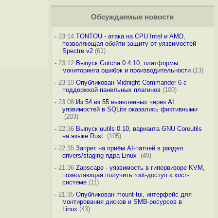
Обсуждаемые новости
-
23:14
TONTOU - атака на CPU Intel и AMD,
позволяющая обойти защиту от уязвимостей
Spectre v2
(61)
-
23:12
Выпуск Gotcha 0.4.10, платформы
мониторинга ошибок и производительности
(13)
-
23:10
Опубликован Midnight Commander 6 c
поддержкой панельных плагинов
(100)
-
23:08
Из 54 из 55 выявленных через AI
уязвимостей в SQLite оказались фиктивными
(203)
-
22:36
Выпуск uutils 0.10, варианта GNU Coreutils
на языке Rust
(105)
-
22:35
Запрет на приём AI-патчей в раздел
drivers/staging ядра Linux
(49)
-
21:36
Zapscape - уязвимость в гипервизоре KVM,
позволяющая получить root-доступ к хост-
системе
(11)
-
21:35
Опубликован mount-tui, интерфейс для
монтирования дисков и SMB-ресурсов в
Linux
(43)