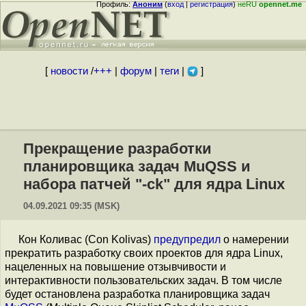
Профиль:
Аноним
(
вход
|
регистрация
)
неRU
opennet.me
[
новости
/
+++
|
форум
|
теги
|
]
Прекращение разработки
планировщика задач MuQSS и
набора патчей "-ck" для ядра Linux
04.09.2021 09:35 (MSK)
Кон Коливас (Con Kolivas)
предупредил
о намерении
прекратить разработку своих проектов для ядра Linux,
нацеленных на повышение отзывчивости и
интерактивности пользовательских задач. В том числе
будет остановлена разработка планировщика задач