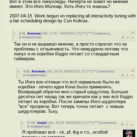
Вот в этом все линухоеды. Ничерта не знают но мнение
имеют. Это Инго Молнар. Хоть Инго то знаешь?
2007-04-15 Work begun on replacing all interactivity tuning with
a fair scheduling design by Con Kolivas.
+1
3.61
,
Аноним
(
58
), 17:47, 04/09/2021 [
^
] [
^^
] [
^^^
] [
ответить
]
+
–
[
к модератору
]
/
Так он и не выражал мнение, а просто спросил что за
проблемы с отзывчивость. Что немудрено потому что
линух и из коробки бодро летает со стандартным
таймером.
–2
4.65
,
Аноним
(
29
), 18:19, 04/09/2021 [
^
] [
^^
] [
^^^
] [
ответить
]
+
–
[
к модератору
]
/
Ты Инго вон отпиши что всё нормально было из
коробки - нечего идеи Кона было применять.
Возвращай обратно мол старый шедуллер. Больше
десятка лет назад так же кричали как у них всё бодро
летает из коробки. После замены Инго шуделлера
"все" прозрели. Вот теперь точно летает с новым
шедуллером. Тьху.
5.141
,
burjui
(
ok
), 20:34, 06/09/2021 [
^
] [
^^
] [
^^^
] [
ответить
]
+
–
/
[
к модератору
]
Я пробовал всё - ck, pf, tkg и т.п., особой