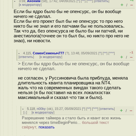
+4
3.59
,
Аноним
(
58
), 17:42, 04/09/2021 [
^
] [
^^
] [
^^^
] [
ответить
]
+
–
[
к модератору
]
/
Если бы ядро было бы не опенсурс, он бы вообще
ничего не сделал.
Если бы его проект был бы не опенсурс то про него
никто бы не знал и его патчами бы не пользовались.
Так что да, без опенсурса не было бы ни патчей, ни
анестиолога(точнее он то был бы, но никто про него не
знао), ни новости.
–1
4.115
,
СеменСеменыч777
(
?
), 13:48, 05/09/2021 [
^
] [
^^
] [
^^^
]
+
–
[
ответить
]
[
к модератору
]
/
> Если бы ядро было бы не опенсурс, он бы вообще
ничего не сделал.
не согласен. у Руссиновича была приблуда, меняла
длительность кванта планировщика на NT4.
жаль что на современных виндах такого сделать
нельзя (я бы поставил на всех локалхостах
максимальный и сказал что так и было).
5.118
,
n00by
(
ok
), 15:27, 05/09/2021 [
^
] [
^^
] [
^^^
] [
ответить
]
+
–
/
[
↓
] [
к модератору
]
Разрешение таймера а стало быть и квант всю жизнь
менялся через timeBeginPerio...
большой текст
свёрнут,
показать