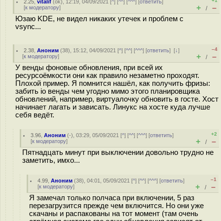
+1
2.25
,
vitalif
(
ok
), 12:19, 04/09/2021 [
^
] [
^^
] [
^^^
] [
ответить
]
+
–
[
к модератору
]
/
Юзаю KDE, не видел никаких утечек и проблем с
vsync...
–4
2.38
,
Аноним
(
38
), 15:12, 04/09/2021 [
^
] [
^^
] [
^^^
] [
ответить
]
[
↓
]
+
–
[
к модератору
]
/
У венды фоновые обновления, при всей их
ресурсоёмкости они как правило незаметно проходят.
Плохой пример. Я помнится нашёл, как получить фризы:
забить io венды чем угодно мимо этого планировщика
обновлений, например, виртуалочку обновить в госте. Хост
начинает лагать и зависать. Линукс на хосте куда лучше
себя ведёт.
+2
3.96
,
Аноним
(
-
), 03:29, 05/09/2021 [
^
] [
^^
] [
^^^
] [
ответить
]
+
–
[
к модератору
]
/
Пятнадцать минут при выключении довольно трудно не
заметить, имхо...
–1
4.99
,
Аноним
(
38
), 04:01, 05/09/2021 [
^
] [
^^
] [
^^^
] [
ответить
]
+
–
[
к модератору
]
/
Я замечал только полчаса при включении, 5 раз
перезагрузится прежде чем включится. Но они уже
скачаны и распакованы на тот момент (там очень