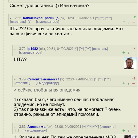
Сюжет для рогалика :)) Или начинка?
+2
2.66
,
Какаянахренразница
(
ok
), 18:41, 04/09/2021 [
^
] [
^^
] [
^^^
]
+
–
[
ответить
]
[
↓
] [
к модератору
]
/
Шта??? Он врач, а сейчас глобальная эпидемия. Его
на всё физически не хватает.
–7
3.72
,
ip1982
(
ok
), 20:51, 04/09/2021 [
^
] [
^^
] [
^^^
] [
ответить
]
+
–
[
к модератору
]
/
ШТА?
–7
3.79
,
СеменСеменыч777
(
?
), 22:24, 04/09/2021 [
^
] [
^^
] [
^^^
]
+
–
[
ответить
]
[
к модератору
]
/
> сейчас глобальная эпидемия.
1) сказал бы я, чего именно сейчас глобальная
эпидемия, но не поймут.
2) так прививки же есть ! что, не помогают ? очень
странно. раньше от эпидемий помогали.
–1
3.81
,
Аноньимъ
(
ok
), 23:06, 04/09/2021 [
^
] [
^^
] [
^^^
] [
ответить
]
+
–
[
↓
] [
к модератору
]
/
1. Эпидемии нет. По тем же определениям МОЗ.