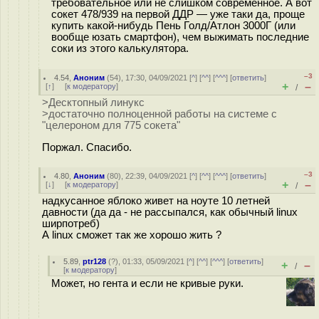
требовательное или не слишком современное. А вот
сокет 478/939 на первой ДДР — уже таки да, проще
купить какой-нибудь Пень Голд/Атлон 3000Г (или
вообще юзать смартфон), чем выжимать последние
соки из этого калькулятора.
–3
4.54
,
Аноним
(
54
), 17:30, 04/09/2021 [
^
] [
^^
] [
^^^
] [
ответить
]
+
–
[
↑
] [
к модератору
]
/
>Десктопный линукс
>достаточно полноценной работы на системе с
"целероном для 775 сокета"
Поржал. Спасибо.
–3
4.80
,
Аноним
(
80
), 22:39, 04/09/2021 [
^
] [
^^
] [
^^^
] [
ответить
]
+
–
[
↓
] [
к модератору
]
/
надкусанное яблоко живет на ноуте 10 летней
давности (да да - не рассыпался, как обычный linux
ширпотреб)
А linux сможет так же хорошо жить ?
5.89
,
ptr128
(
?
), 01:33, 05/09/2021 [
^
] [
^^
] [
^^^
] [
ответить
]
+
–
/
[
к модератору
]
Может, но гента и если не кривые руки.