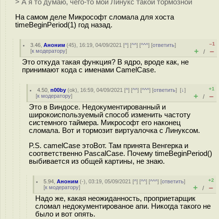
> А я то думаю, чего-то мой Линукс такой тормозной
На самом деле Микрософт сломала для хоста
timeBeginPeriod(1) год назад.
–1
3.46
,
Аноним
(
45
), 16:19, 04/09/2021 [
^
] [
^^
] [
^^^
] [
ответить
]
+
–
[
к модератору
]
/
Это откуда такая функция? В ядро, вроде как, не
принимают кода с именами CamelCase.
+1
4.50
,
n00by
(
ok
), 16:59, 04/09/2021 [
^
] [
^^
] [
^^^
] [
ответить
]
[
↓
]
+
–
[
к модератору
]
/
Это в Виндосе. Недокументированный и
широкоиспользуемый способ изменить частоту
системного таймера. Микрософт его наконец
сломала. Вот и тормозит виртуалочка с Линуксом.
P.S. camelCase этоВот. Там принята Венгерка и
соответственно PascalCase. Почему timeBeginPeriod()
выбивается из общей картины, не знаю.
+2
5.94
,
Аноним
(
-
), 03:19, 05/09/2021 [
^
] [
^^
] [
^^^
] [
ответить
]
+
–
[
к модератору
]
/
Надо же, какая неожиданность, проприетарщик
сломал недокументированое апи. Никогда такого не
было и вот опять.