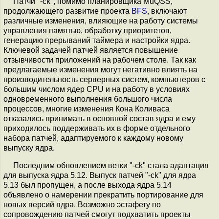
Патчи "-ck", помимо планировщика MuQSS,
продолжающего развитие проекта
BFS
, включают
различные изменения, влияющие на работу системы
управления памятью, обработку приоритетов,
генерацию прерываний таймера и настройки ядра.
Ключевой задачей патчей является повышение
отзывчивости приложений на рабочем столе. Так как
предлагаемые изменения могут негативно влиять на
производительность серверных систем, компьютеров с
большим числом ядер CPU и на работу в условиях
одновременного выполнения большого числа
процессов, многие изменения Кона Коливаса
отказались принимать в основной состав ядра и ему
приходилось поддерживать их в форме отдельного
набора патчей, адаптируемого к каждому новому
выпуску ядра.
Последним обновлением ветки "-ck" стала адаптация
для выпуска ядра 5.12. Выпуск патчей "-ck" для ядра
5.13 был пропущен, а после выхода ядра 5.14
объявлено о намерении прекратить портирование для
новых версий ядра. Возможно эстафету по
сопровождению патчей смогут подхватить проекты