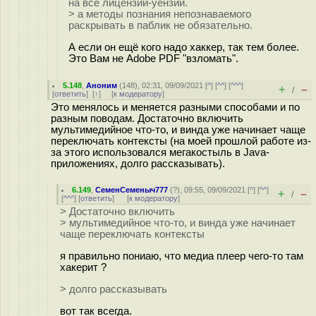
на все лицензии-уензии.
> а методы познания непознаваемого
раскрывать в паблик не обязательно.
А если он ещё кого надо хаккер, так тем более.
Это Вам не Adobe PDF "взломать".
5.148
,
Аноним
(
148
), 02:31, 09/09/2021 [
^
] [
^^
] [
^^^
]
+
–
/
[
ответить
]
[
↑
] [
к модератору
]
Это менялось и меняется разными способами и по
разным поводам. Достаточно включить
мультимедийное что-то, и винда уже начинает чаще
переключать контексты (на моей прошлой работе из-
за этого использовался мегакостыль в Java-
приложениях, долго рассказывать).
6.149
,
СеменСеменыч777
(
?
), 09:55, 09/09/2021 [
^
] [
^^
]
+
–
/
[
^^^
] [
ответить
]
[
к модератору
]
> Достаточно включить
> мультимедийное что-то, и винда уже начинает
чаще переключать контексты
я правильно пониаю, что медиа плеер чего-то там
хакерит ?
> долго рассказывать
вот так всегда.