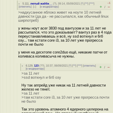
–1
5.111
,
лютый жабби__
(
?
), 09:14, 05/09/2021 [
^
] [
^^
] [
^^^
]
+
–
[
ответить
]
[
↓
] [
к модератору
]
/
>надкусанное яблоко живет на ноуте 10 летней
давности (да да - не рассыпался, как обычный linux
ширпотреб)
у жены ноут acer 3830 под вантузом и за 11 лет не
рассыпался. что это доказывает? вантуз раз в 4 года
переустанавливаешь и всё, ну ssd воткнул и 6гб
озу... там кстати core i3, за 10 лет уже прогресса
почти не было
у меня на десктопе core2duo ещё, никакие патчи от
коливаса коливасыча не нужны.
6.129
,
123
(
??
), 10:37, 06/09/2021 [
^
] [
^^
] [
^^^
] [
ответить
]
+
–
/
[
к модератору
]
>за 11 лет
>ssd воткнул и 6гб озу
Ну так апгрейд уже никак на 11 летней давности
железо не тянет.
>за 11 лет
>там кстати core i3, за 10 лет уже прогресса почти
не было
Так это уровень атомного 4 ядерного целерона на