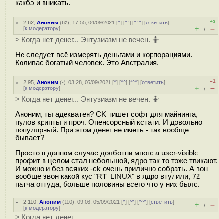
какбэ и вникать.
+3
2.62
,
Аноним
(
62
), 17:55, 04/09/2021 [
^
] [
^^
] [
^^^
] [
ответить
]
+
–
[
к модератору
]
/
> Когда нет денег... Энтузиазм не вечен. 🤷
Не следует всё измерять деньгами и корпорациями.
Коливас богатый человек. Это Австралия.
–1
2.95
,
Аноним
(
-
), 03:28, 05/09/2021 [
^
] [
^^
] [
^^^
] [
ответить
]
+
–
[
к модератору
]
/
> Когда нет денег... Энтузиазм не вечен. 🤷
Аноним, ты адекватен? CK пишет софт для майнинга,
пулов крипты и проч. Опенсорсный кстати. И довольно
популярный. При этом денег не иметь - так вообще
бывает?
Просто в данном случае долботни много а user-visible
профит в целом стал небольшой, ядро так то тоже твикают.
И можно и без всяких -ck очень прилично собрать. А вон
вообще эвон какой кус "RT_LINUX" в ядро втулили, 72
патча оттуда, больше половины всего что у них было.
2.110
,
Аноним
(
110
), 09:03, 05/09/2021 [
^
] [
^^
] [
^^^
] [
ответить
]
+
–
/
[
к модератору
]
> Когда нет денег...