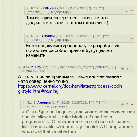
6.106
,
n00by
(
ok
), 08:05, 05/09/2021 [
^
] [
^^
] [
^^^
]
+
–
/
[
ответить
]
[
к модератору
]
Там история интереснее... они сначала
документировали, а потом сломали. =)
6.139
,
Аноним
(
139
), 16:21, 06/09/2021 [
^
] [
^^
] [
^^^
]
+
–
/
[
ответить
]
[
к модератору
]
Если недокументированное, то разработчик
оставляет за собой право в будущем это
изменить.
4.52
,
n00by
(
ok
), 17:11, 04/09/2021 [
^
] [
^^
] [
^^^
] [
ответить
]
[
↑
]
+
–
/
[
к модератору
]
А что в ядро не принимают такое наименование -
- это совершенно точно
https://www.kernel.org/doc/html/latest/process/codin
g-style.html#naming
5.147
,
Аноним
(
147
), 16:46, 08/09/2021 [
^
] [
^^
] [
^^^
]
+
–
/
[
ответить
]
[
к модератору
]
> C is a Spartan language, and your naming conventions
should follow suit. Unlike Modula-2 and Pascal
programmers, C programmers do not use cute names
like ThisVariableIsATemporaryCounter. A C programmer
would call that variable tmp