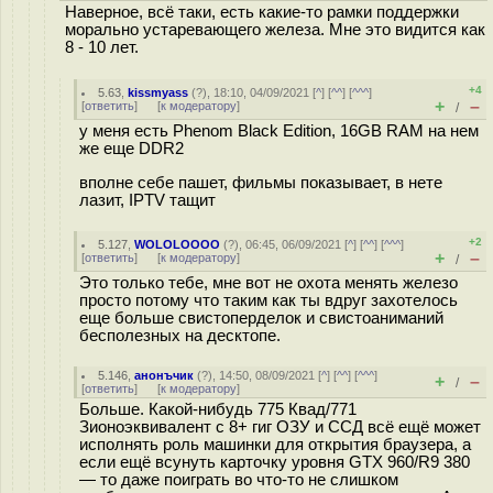
Наверное, всё таки, есть какие-то рамки поддержки
морально устаревающего железа. Мне это видится как
8 - 10 лет.
+4
5.63
,
kissmyass
(
?
), 18:10, 04/09/2021 [
^
] [
^^
] [
^^^
]
+
–
[
ответить
]
[
к модератору
]
/
у меня есть Phenom Black Edition, 16GB RAM на нем
же еще DDR2
вполне себе пашет, фильмы показывает, в нете
лазит, IPTV тащит
+2
5.127
,
WOLOLOOOO
(
?
), 06:45, 06/09/2021 [
^
] [
^^
] [
^^^
]
+
–
[
ответить
]
[
к модератору
]
/
Это только тебе, мне вот не охота менять железо
просто потому что таким как ты вдруг захотелось
еще больше свистоперделок и свистоаниманий
бесполезных на десктопе.
5.146
,
анонъчик
(
?
), 14:50, 08/09/2021 [
^
] [
^^
] [
^^^
]
+
–
/
[
ответить
]
[
к модератору
]
Больше. Какой-нибудь 775 Квад/771
Зионоэквивалент с 8+ гиг ОЗУ и ССД всё ещё может
исполнять роль машинки для открытия браузера, а
если ещё всунуть карточку уровня GTX 960/R9 380
— то даже поиграть во что-то не слишком