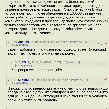
foreground приложения должны иметь более высокий
приоритет. Вот и все. Компьютер создан прежде всего для
решения пользовательских задач. А потому всякие Винды,
которые считают, что ее обновление в 100500 раз важнее
нашей работы, должны по дефолту идти лесом. Пока
компьютер находится в простое - делайте, что хотите. Но как
только пользователь открыл foreground приложение - все
ресурсы должны отдаваться ему, чтобы обеспечить
максимальную отзывчивость.
2.10
,
Аноним
(
9
), 11:08, 04/09/2021 [
^
] [
^^
] [
^^^
] [
ответить
]
[
↓
]
+
–
/
[
к модератору
]
Забыл добавить, что у сервера по дефолту нет foreground
задач, так что его это никак не затронет.
3.28
,
FFf
(
?
), 12:46, 04/09/2021 [
^
] [
^^
] [
^^^
] [
ответить
]
+
–
/
[
к модератору
]
У сервера есть foreground jobs
–3
2.11
,
Аноним
(
11
), 11:14, 04/09/2021 [
^
] [
^^
] [
^^^
] [
ответить
]
[
↑
]
+
–
[
к модератору
]
/
И пожалуйста, предоставьте мне отчет по отзывчивости до
обеда на стол в двух экземплярах и что было предпринято
для решения данной ситуации и исключения её в будущем
если не хотите быть уволены