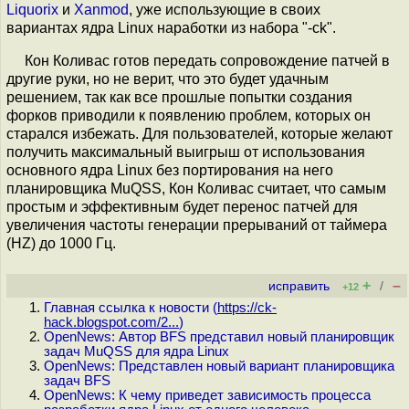
Liquorix
и
Xanmod
, уже использующие в своих
вариантах ядра Linux наработки из набора "-ck".
Кон Коливас готов передать сопровождение патчей в
другие руки, но не верит, что это будет удачным
решением, так как все прошлые попытки создания
форков приводили к появлению проблем, которых он
старался избежать. Для пользователей, которые желают
получить максимальный выигрыш от использования
основного ядра Linux без портирования на него
планировщика MuQSS, Кон Коливас считает, что самым
простым и эффективным будет перенос патчей для
увеличения частоты генерации прерываний от таймера
(HZ) до 1000 Гц.
+
–
исправить
/
+12
Главная ссылка к новости (
https://ck-
hack.blogspot.com/2...
)
OpenNews: Автор BFS представил новый планировщик
задач MuQSS для ядра Linux
OpenNews: Представлен новый вариант планировщика
задач BFS
OpenNews: К чему приведет зависимость процесса