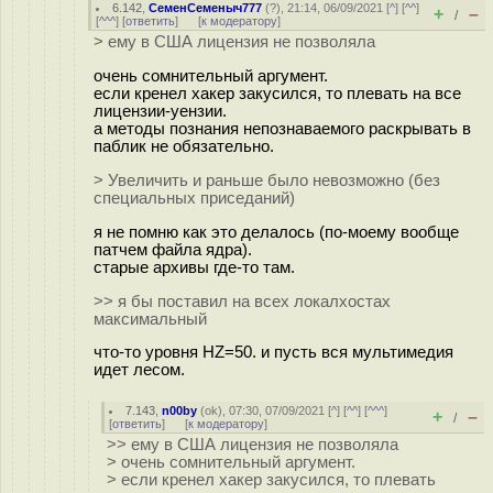
6.142
,
СеменСеменыч777
(
?
), 21:14, 06/09/2021 [
^
] [
^^
]
+
–
/
[
^^^
] [
ответить
]
[
к модератору
]
> ему в США лицензия не позволяла
очень сомнительный аргумент.
если кренел хакер закусился, то плевать на все
лицензии-уензии.
а методы познания непознаваемого раскрывать в
паблик не обязательно.
> Увеличить и раньше было невозможно (без
специальных приседаний)
я не помню как это делалось (по-моему вообще
патчем файла ядра).
старые архивы где-то там.
>> я бы поставил на всех локалхостах
максимальный
что-то уровня HZ=50. и пусть вся мультимедия
идет лесом.
7.143
,
n00by
(
ok
), 07:30, 07/09/2021 [
^
] [
^^
] [
^^^
]
+
–
/
[
ответить
]
[
к модератору
]
>> ему в США лицензия не позволяла
> очень сомнительный аргумент.
> если кренел хакер закусился, то плевать