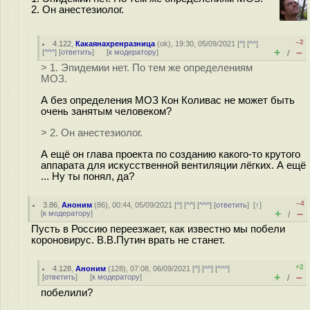
2. Он анестезиолог.
–2
4.122
,
Какаянахренразница
(
ok
), 19:30, 05/09/2021 [
^
] [
^^
]
+
–
[
^^^
] [
ответить
]
[
к модератору
]
/
> 1. Эпидемии нет. По тем же определениям
МОЗ.
А без определения МОЗ Кон Коливас не может быть
очень занятым человеком?
> 2. Он анестезиолог.
А ещё он глава проекта по созданию какого-то крутого
аппарата для искусственной вентиляции лёгких. А ещё
... Ну ты понял, да?
–4
3.86
,
Аноним
(
86
), 00:44, 05/09/2021 [
^
] [
^^
] [
^^^
] [
ответить
]
[
↑
]
+
–
[
к модератору
]
/
Пусть в Россию переезжает, как известно мы побели
короновирус. В.В.Путин врать не станет.
+2
4.128
,
Аноним
(
128
), 07:08, 06/09/2021 [
^
] [
^^
] [
^^^
]
+
–
[
ответить
]
[
к модератору
]
/
побелили?