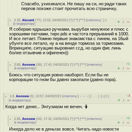
Спасибо, ухихикался. Не пишу на си, но ради таких
перлов похоже стоит прочитать всю страничку.
2.32
,
Alucard
(
??
), 13:52, 04/09/2021 [
^
] [
^^
] [
^^^
] [
ответить
]
[
↑
]
+
–
/
[
к модератору
]
Я собераю ядрышко ручками, вырубая ненужное и плюс с
хорошими патчами, тиро pds и частота прерываний в 1000.
И все летает. Помню первые знакомства с линем, на 16ый
убунте все летало, ну а на венде тормоза за тормозами.
Впринципе, ситуацию выровнил ссд, но один фиг, линь
более отзывчив и офигенен))
+1
2.60
,
Аноним
(
58
), 17:43, 04/09/2021 [
^
] [
^^
] [
^^^
] [
ответить
]
+
–
[
к модератору
]
/
Боюсь что ситуация ровно наоборот. Если бы не
корпорации то гном бы давно закопали (давно пора).
–3
1.6
,
Аноним
(
6
), 10:57, 04/09/2021 [
ответить
] [
﹢﹢﹢
] [
· · ·
]
[
↓
] [
↑
]
+
–
[
к модератору
]
/
Когда нет денег... Энтузиазм не вечен. 🤷
+2
2.55
,
Аноним
(
54
), 17:32, 04/09/2021 [
^
] [
^^
] [
^^^
] [
ответить
]
+
–
[
к модератору
]
/
Иногда дело не в деньгах вовсе. Читать надо новости