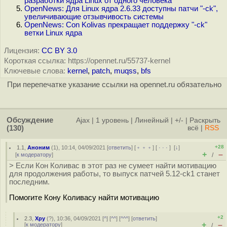
разработки ядра Linux от одного человека
OpenNews: Для Linux ядра 2.6.33 доступны патчи "-ck",
увеличивающие отзывчивость системы
OpenNews: Con Kolivas прекращает поддержку "-ck"
ветки Linux ядра
Лицензия:
CC BY 3.0
Короткая ссылка: https://opennet.ru/55737-kernel
Ключевые слова:
kernel
,
patch
,
muqss
,
bfs
При перепечатке указание ссылки на opennet.ru обязательно
Обсуждение
Ajax
|
1 уровень
|
Линейный
|
+/-
|
Раскрыть
(130)
всё
|
RSS
+28
1.1
,
Аноним
(
1
), 10:14, 04/09/2021 [
ответить
] [
﹢﹢﹢
] [
· · ·
]
[
↓
]
+
–
[
к модератору
]
/
> Если Кон Коливас в этот раз не сумеет найти мотивацию
для продолжения работы, то выпуск патчей 5.12-ck1 станет
последним.
Помогите Кону Коливасу найти мотивацию
+2
2.3
,
Хру
(
?
), 10:36, 04/09/2021 [
^
] [
^^
] [
^^^
] [
ответить
]
+
–
[
к модератору
]
/