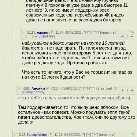
сегодняшний день. Не атомный ноутбучный
пентиум 8 поколения уже раза в два быстрее 11
летнего i3, плюс имеет поддержку всех
современных кодеков, пережёвывая 4К видео
даже не нагреваясь и не расходуюя батарею.
+1
5.113
,
eganru
(
?
), 11:37, 05/09/2021 [
^
] [
^^
] [
^^^
] [
ответить
]
+
–
[
↑
] [
к модератору
]
/
надкусанное яблоко живет на ноуте 10 летней
давности
- не надо врать. Пытался месяц назад
использовать mac mini которому 5 лет нет для того,
чтобы работать с кодом на swift - сильно тормозит
даже редактор кода. Противно работать.
Что есть то ничего, что у Вас не тормозит на mac os
на ноуте 10 летней давности?
4.92
,
Аноним
(
-
), 03:14, 05/09/2021 [
^
] [
^^
] [
^^^
] [
ответить
]
[
↑
]
+
–
/
[
к модератору
]
> это тебе в секту почитателей надкусанного яблока.
Там поддерживается то что выпущено яблоком. Все
остальное - как повезет. Можно подумать эппл такой
гигант дровопсательства. Хрен там, они по другому это
делают.
+5
3.15
,
funny.falcon
(
?
), 11:21, 04/09/2021 [
^
] [
^^
] [
^^^
] [
ответить
]