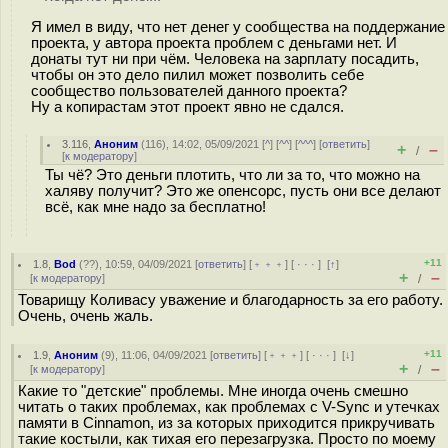
Я имел в виду, что нет денег у сообщества на поддержание
проекта, у автора проекта проблем с деньгами нет. И
донаты тут ни при чём. Человека на зарплату посадить,
чтобы он это дело пилил может позволить себе
сообщество пользователей данного проекта?
Ну а копирастам этот проект явно не сдался.
3.116
,
Аноним
(
116
), 14:02, 05/09/2021 [
^
] [
^^
] [
^^^
] [
ответить
]
+
–
/
[
к модератору
]
Ты чё? Это деньги плотить, что ли за то, что можно на
халяву получит? Это же опенсорс, пусть они все делают
всё, как мне надо за бесплатно!
+11
1.8
,
Bod
(
??
), 10:59, 04/09/2021 [
ответить
] [
﹢﹢﹢
] [
· · ·
]
[
↑
]
+
–
[
к модератору
]
/
Товарищу Коливасу уважение и благодарность за его работу.
Очень, очень жаль.
+11
1.9
,
Аноним
(
9
), 11:06, 04/09/2021 [
ответить
] [
﹢﹢﹢
] [
· · ·
]
[
↓
]
+
–
[
к модератору
]
/
Какие то "детские" проблемы. Мне иногда очень смешно
читать о таких проблемах, как проблемах с V-Sync и утечках
памяти в Cinnamon, из за которых приходится прикручивать
такие костыли, как тихая его перезагрузка. Просто по моему