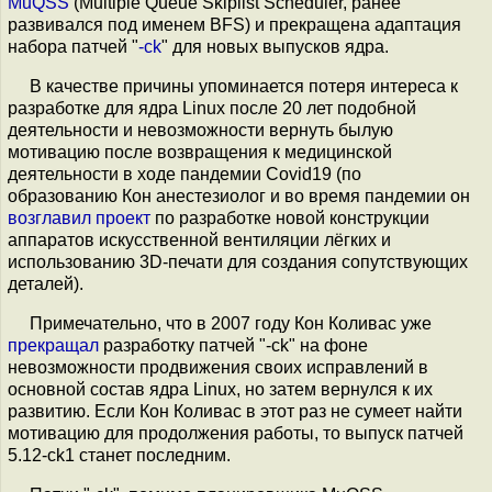
MuQSS
(Multiple Queue Skiplist Scheduler, ранее
развивался под именем BFS) и прекращена адаптация
набора патчей "
-ck
" для новых выпусков ядра.
В качестве причины упоминается потеря интереса к
разработке для ядра Linux после 20 лет подобной
деятельности и невозможности вернуть былую
мотивацию после возвращения к медицинской
деятельности в ходе пандемии Covid19 (по
образованию Кон анестезиолог и во время пандемии он
возглавил
проект
по разработке новой конструкции
аппаратов искусственной вентиляции лёгких и
использованию 3D-печати для создания сопутствующих
деталей).
Примечательно, что в 2007 году Кон Коливас уже
прекращал
разработку патчей "-ck" на фоне
невозможности продвижения своих исправлений в
основной состав ядра Linux, но затем вернулся к их
развитию. Если Кон Коливас в этот раз не сумеет найти
мотивацию для продолжения работы, то выпуск патчей
5.12-ck1 станет последним.