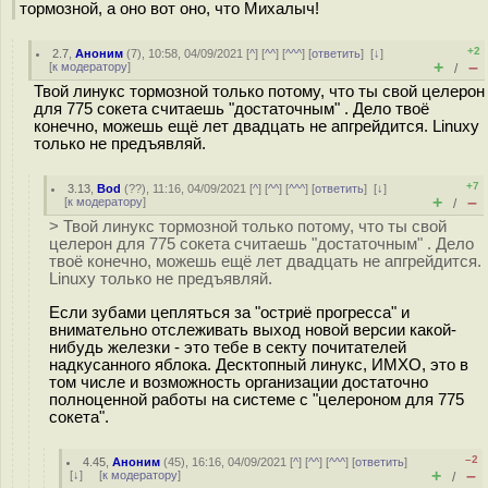
тормозной, а оно вот оно, что Михалыч!
+2
2.7
,
Аноним
(
7
), 10:58, 04/09/2021 [
^
] [
^^
] [
^^^
] [
ответить
]
[
↓
]
+
–
[
к модератору
]
/
Твой линукс тормозной только потому, что ты свой целерон
для 775 сокета считаешь "достаточным" . Дело твоё
конечно, можешь ещё лет двадцать не апгрейдится. Linuxу
только не предъявляй.
+7
3.13
,
Bod
(
??
), 11:16, 04/09/2021 [
^
] [
^^
] [
^^^
] [
ответить
]
[
↓
]
+
–
[
к модератору
]
/
> Твой линукс тормозной только потому, что ты свой
целерон для 775 сокета считаешь "достаточным" . Дело
твоё конечно, можешь ещё лет двадцать не апгрейдится.
Linuxу только не предъявляй.
Если зубами цепляться за "остриё прогресса" и
внимательно отслеживать выход новой версии какой-
нибудь железки - это тебе в секту почитателей
надкусанного яблока. Десктопный линукс, ИМХО, это в
том числе и возможность организации достаточно
полноценной работы на системе с "целероном для 775
сокета".
–2
4.45
,
Аноним
(
45
), 16:16, 04/09/2021 [
^
] [
^^
] [
^^^
] [
ответить
]
+
–
[
↓
] [
к модератору
]
/