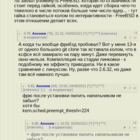
ты забыл упомянуть FreeBSD, которая по отзывчивости
стоит перед гайкой, особенно, когда идет сборка чего-то
тяжелого в числе потоков больше чем число ядер... - тут
гайка становиться колом по интерактивности - FreeBSD в
этом отношении делает всех.
–1
4.78
,
Аноним
(
78
), 22:10, 04/09/2021 [
^
] [
^^
] [
^^^
] [
ответить
]
+
–
[
к модератору
]
/
А когда ты вообще фрибзд пробовал? Вот у меня 13-я
от одного большого git clone так вставала колом, что в
ксфсе всё замирало на пару минут. Даже перевинуть
окно нельзя. Компилляция на стадии линковки - к
подобному же эффекту приводила. Ни в какое
сравнение с линуксом. Ну, разве что 2.6.32, но даже
там всё намного лучше.
5.82
,
Аноним
(
69
), 23:06, 04/09/2021 [
^
] [
^^
] [
^^^
]
+
–
/
[
ответить
]
[
↓
] [
к модератору
]
фрю после установки пилить напильником не
забыл?
хотя бы
kern.sched.preempt_thresh=224
+2
6.90
,
Аноним
(
-
), 01:55, 05/09/2021 [
^
] [
^^
] [
^^^
]
+
–
[
ответить
]
[
к модератору
]
/
> фрю после установки пилить напильником не
забыл?