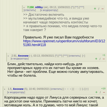
7.150
,
n00by
(
ok
), 09:13, 10/09/2021 [
^
] [
^^
] [
^^^
]
+
–
/
[
ответить
]
[
к модератору
]
>> Достаточно включить
>> мультимедийное что-то, и винда уже
начинает чаще переключать контексты
> я правильно пониаю, что медиа плеер чего-то
там хакерит ?
Правильно. Я уже писал Вам подробности
https://www.opennet.ru/openforum/vsluhforumID3/12
5180.html#118
+1
2.91
,
Аноним
(
-
), 03:13, 05/09/2021 [
^
] [
^^
] [
^^^
] [
ответить
]
[
↑
]
+
–
[
к модератору
]
/
Блин, действительно, найди кого-нибудь для
проприетарных ядер кто их патчил бы кроме их хозяев.
Нет фичи - нет проблем. Еще можно голову ампутировать,
чтобы не болела.
+10
1.5
,
Аноним
(
5
), 10:40, 04/09/2021 [
ответить
] [
﹢﹢﹢
] [
· · ·
]
[
↓
] [
↑
]
+
–
[
к модератору
]
/
Корпорациям надо ядро от Линуса для серверных систем, а
на десктоп они чихали. Принимать патчи никто не хочет,
мотивации ноль. А я то думаю, чего-то мой Линукс такой