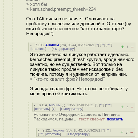
> хотя бы
> kern.sched.preempt_thresh=224
Оно ТАК сильно не влияет. Смахивает на
проблему с железом или дровиной в IO-стеке (ну
или обычное опеннетное "кто-то хвалит фрю?
Непорядок!")
7.108
,
Аноним
(
78
), 08:44, 05/09/2021 [
^
] [
^^
] [
^^^
]
+
–
/
[
ответить
]
[
к модератору
]
Это же железо на линуксе работает идеально.
kern.sched.preempt_thresh крутил, вроде немного
заметно, но не существенно. Вот только на
линуксе таких проблем нет искаропке и без
тюнинга, потому я и удивился от непривычки.
> "кто-то хвалит фрю? Непорядок!"
Я иногда хвалю фрю. Но это же не отбирает у
меня права её критиковать.
8.114
,
Аноним
(
-
), 13:27, 05/09/2021 [
^
] [
^^
] [
^^^
]
+
–
/
[
ответить
]
[
↓
] [
к модератору
]
Яснопонятно Очередной Свидетель Пингвина
Расходимся, пацаны ...
текст свёрнут,
показать
9.121
,
Аноним
(
78
), 18:42, 05/09/2021 [
^
] [
^^
]
+
–
/
[
^^^
] [
ответить
]
[
к модератору
]