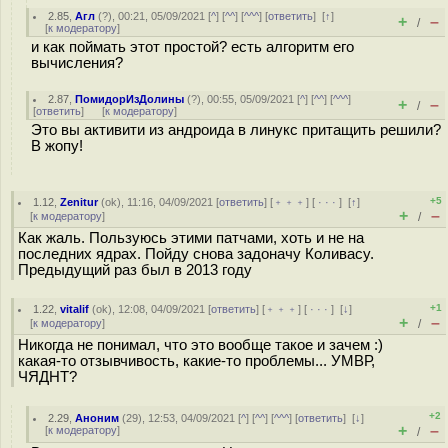
2.85
,
Агл
(
?
), 00:21, 05/09/2021 [
^
] [
^^
] [
^^^
] [
ответить
]
[
↑
]
+
–
/
[
к модератору
]
и как поймать этот простой? есть алгоритм его
вычисления?
2.87
,
ПомидорИзДолины
(
?
), 00:55, 05/09/2021 [
^
] [
^^
] [
^^^
]
+
–
/
[
ответить
]
[
к модератору
]
Это вы активити из андроида в линукс притащить решили?
В жопу!
+5
1.12
,
Zenitur
(
ok
), 11:16, 04/09/2021 [
ответить
] [
﹢﹢﹢
] [
· · ·
]
[
↑
]
+
–
[
к модератору
]
/
Как жаль. Пользуюсь этими патчами, хоть и не на
последних ядрах. Пойду снова задоначу Коливасу.
Предыдущий раз был в 2013 году
+1
1.22
,
vitalif
(
ok
), 12:08, 04/09/2021 [
ответить
] [
﹢﹢﹢
] [
· · ·
]
[
↓
]
+
–
[
к модератору
]
/
Никогда не понимал, что это вообще такое и зачем :)
какая-то отзывчивость, какие-то проблемы... УМВР,
ЧЯДНТ?
+2
2.29
,
Аноним
(
29
), 12:53, 04/09/2021 [
^
] [
^^
] [
^^^
] [
ответить
]
[
↓
]
+
–
[
к модератору
]
/