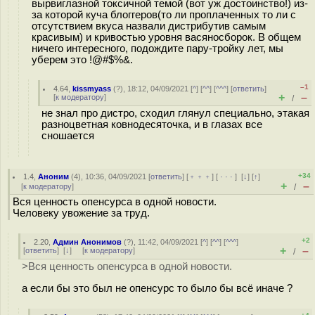
вырвиглазной токсичной темой (вот уж достоинство!) из-
за которой куча блоггеров(то ли проплаченных то ли с
отсутствием вкуса назвали дистрибутив самым
красивым) и кривостью уровня васяносборок. В общем
ничего интересного, подождите пару-тройку лет, мы
уберем это !@#$%&.
–1
4.64
,
kissmyass
(
?
), 18:12, 04/09/2021 [
^
] [
^^
] [
^^^
] [
ответить
]
+
–
[
к модератору
]
/
не знал про дистро, сходил глянул специально, этакая
разноцветная ковнодесяточка, и в глазах все
сношается
+34
1.4
,
Аноним
(
4
), 10:36, 04/09/2021 [
ответить
] [
﹢﹢﹢
] [
· · ·
]
[
↓
] [
↑
]
+
–
[
к модератору
]
/
Вся ценность опенсурса в одной новости.
Человеку увожение за труд.
+2
2.20
,
Админ Анонимов
(
?
), 11:42, 04/09/2021 [
^
] [
^^
] [
^^^
]
+
–
[
ответить
]
[
↓
] [
к модератору
]
/
>Вся ценность опенсурса в одной новости.
а если бы это был не опенсурс то было бы всё иначе ?