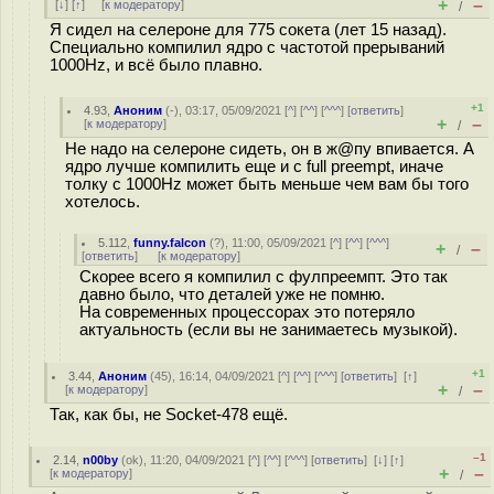
+
–
[
↓
] [
↑
] [
к модератору
]
/
Я сидел на селероне для 775 сокета (лет 15 назад).
Специально компилил ядро с частотой прерываний
1000Hz, и всё было плавно.
+1
4.93
,
Аноним
(
-
), 03:17, 05/09/2021 [
^
] [
^^
] [
^^^
] [
ответить
]
+
–
[
к модератору
]
/
Не надо на селероне сидеть, он в ж@пу впивается. А
ядро лучше компилить еще и с full preempt, иначе
толку с 1000Hz может быть меньше чем вам бы того
хотелось.
5.112
,
funny.falcon
(
?
), 11:00, 05/09/2021 [
^
] [
^^
] [
^^^
]
+
–
/
[
ответить
]
[
к модератору
]
Скорее всего я компилил с фулпреемпт. Это так
давно было, что деталей уже не помню.
На современных процессорах это потеряло
актуальность (если вы не занимаетесь музыкой).
+1
3.44
,
Аноним
(
45
), 16:14, 04/09/2021 [
^
] [
^^
] [
^^^
] [
ответить
]
[
↑
]
+
–
[
к модератору
]
/
Так, как бы, не Socket-478 ещё.
–1
2.14
,
n00by
(
ok
), 11:20, 04/09/2021 [
^
] [
^^
] [
^^^
] [
ответить
]
[
↓
] [
↑
]
+
–
[
к модератору
]
/