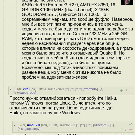
разницы не заметил.
ASRock 970 Extreme3 R2.0, AMD FX 8350, 16
GB DDR3 1066 MHz (dual channel), 223GB
GOODRAM SSD, GeForce GTX 1060. По
современным меркам, это вообще фуфло. Наверное,
мне бы все эти патчи пригодились в те времена,
когда у меня не было денег и мне админ на работе за
ящик пива отдал комп с Celeron 433 MHz и 256 GB
RAM, который проигрывать DVD смог только через
неделю насилования mplayer через все опции,
которые влияли на скорость декодирования, а играть
можно было разве что в отзывчивый Quake II. Но
тогда этих патчей не было (да и ядро на том корыте
я бы собирал неделю), а сейчас не нужны.
Возможно, мы под "отзывчивостью" понимаем
разные вещи, но у меня с этим никогда не было
проблем на адекватном железе.
2.68
,
Vkni
(
ok
), 18:54, 04/09/2021 [
^
] [
^^
] [
^^^
] [
ответить
]
[
↑
]
+
–
/
[
к модератору
]
Просто нужно откалиброваться - попробуйте Haiku,
потому Windows, потом Linux. Выяснится, что по
отзывчивости при нагрузке Linux недотягивает до
Haiku, но заметно лучше Windows.
+5
3.69
,
Аноним
(
69
), 19:38, 04/09/2021 [
^
] [
^^
] [
^^^
] [
ответить
]
[
↓
]
+
–
[
к модератору
]
/