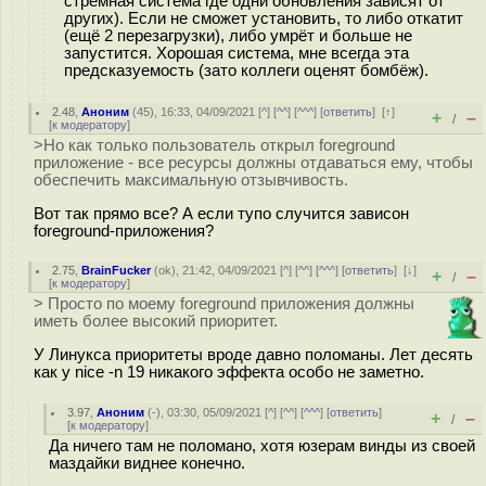
стрёмная система где одни обновления зависят от
других). Если не сможет установить, то либо откатит
(ещё 2 перезагрузки), либо умрёт и больше не
запустится. Хорошая система, мне всегда эта
предсказуемость (зато коллеги оценят бомбёж).
2.48
,
Аноним
(
45
), 16:33, 04/09/2021 [
^
] [
^^
] [
^^^
] [
ответить
]
[
↑
]
+
–
/
[
к модератору
]
>Но как только пользователь открыл foreground
приложение - все ресурсы должны отдаваться ему, чтобы
обеспечить максимальную отзывчивость.
Вот так прямо все? А если тупо случится зависон
foreground-приложения?
2.75
,
BrainFucker
(
ok
), 21:42, 04/09/2021 [
^
] [
^^
] [
^^^
] [
ответить
]
[
↓
]
+
–
/
[
к модератору
]
> Просто по моему foreground приложения должны
иметь более высокий приоритет.
У Линукса приоритеты вроде давно поломаны. Лет десять
как у nice -n 19 никакого эффекта особо не заметно.
3.97
,
Аноним
(
-
), 03:30, 05/09/2021 [
^
] [
^^
] [
^^^
] [
ответить
]
+
–
/
[
к модератору
]
Да ничего там не поломано, хотя юзерам винды из своей
маздайки виднее конечно.