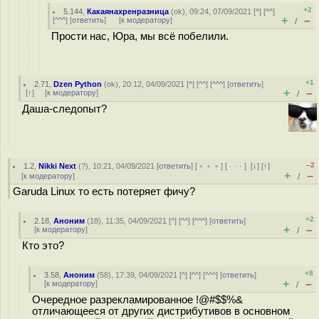
+2
5.144
,
Какаянахренразница
(
ok
), 09:24, 07/09/2021 [
^
] [
^^
]
+
–
[
^^^
] [
ответить
]
[
к модератору
]
/
Прости нас, Юра, мы всё побелили.
+1
2.71
,
Dzen Python
(
ok
), 20:12, 04/09/2021 [
^
] [
^^
] [
^^^
] [
ответить
]
+
–
[
↑
] [
к модератору
]
/
Даша-следопыт?
–2
1.2
,
Nikki Next
(
?
), 10:21, 04/09/2021 [
ответить
] [
﹢﹢﹢
] [
· · ·
]
[
↓
] [
↑
]
+
–
[
к модератору
]
/
Garuda Linux то есть потеряет фичу?
+2
2.18
,
Аноним
(
18
), 11:35, 04/09/2021 [
^
] [
^^
] [
^^^
] [
ответить
]
+
–
[
к модератору
]
/
Кто это?
+8
3.58
,
Аноним
(
58
), 17:39, 04/09/2021 [
^
] [
^^
] [
^^^
] [
ответить
]
+
–
[
к модератору
]
/
Очередное разрекламированное !@#$$%&
отличающееся от других дистрибутивов в основном