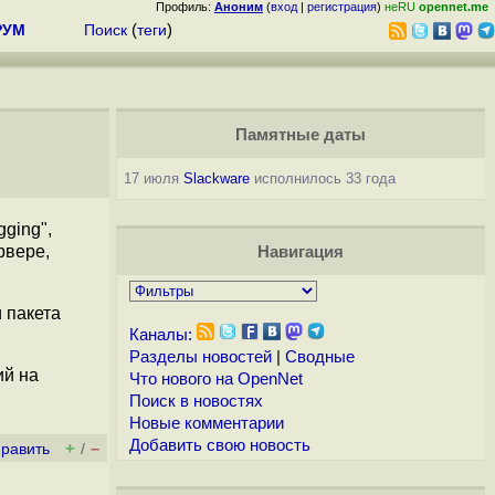
Профиль:
Аноним
(
вход
|
регистрация
)
неRU
opennet.me
РУМ
Поиск
(
теги
)
Памятные даты
17 июля
Slackware
исполнилось 33 года
ging",
рвере,
Навигация
 пакета
Каналы:
Разделы новостей
|
Сводные
ий на
Что нового на OpenNet
Поиск в новостях
Новые комментарии
Добавить свою новость
+
–
править
/