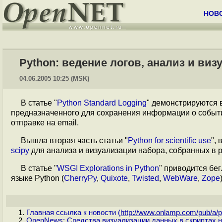
НОВ
Python: ведение логов, анализ и ви
04.06.2005 10:25 (MSK)
В статье "
Python Standard Logging
" демонстрируются в
предназначенного для сохранения информации о событи
отправке на email.
Вышла вторая часть статьи "
Python for scientific use
",
scipy
для анализа и визуализации набора, собранных в р
В статье "
WSGI Explorations in Python
" приводится бе
языке Python (
CherryPy
,
Quixote
,
Twisted
,
WebWare
,
Zope
Главная ссылка к новости (
http://www.onlamp.com/pub/a/py
OpenNews: Средства визуализации данных в скриптах н