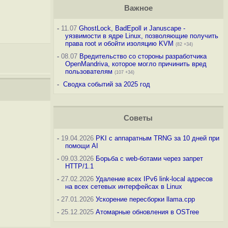
Важное
-
11.07
GhostLock, BadEpoll и Januscape -
уязвимости в ядре Linux, позволяющие получить
права root и обойти изоляцию KVM
(82 +34)
-
08.07
Вредительство со стороны разработчика
OpenMandriva, которое могло причинить вред
пользователям
(107 +34)
-
Сводка событий за 2025 год
Советы
-
19.04.2026
PKI с аппаратным TRNG за 10 дней при
помощи AI
-
09.03.2026
Борьба с web-ботами через запрет
HTTP/1.1
-
27.02.2026
Удаление всех IPv6 link-local адресов
на всех сетевых интерфейсах в Linux
-
27.01.2026
Ускорение пересборки llama.cpp
-
25.12.2025
Атомарные обновления в OSTree