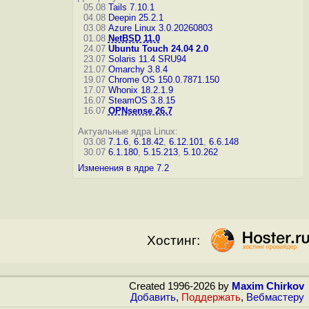
05.08
Tails 7.10.1
04.08
Deepin 25.2.1
03.08
Azure Linux 3.0.20260803
01.08
NetBSD 11.0
24.07
Ubuntu Touch 24.04 2.0
23.07
Solaris 11.4 SRU94
21.07
Omarchy 3.8.4
19.07
Chrome OS 150.0.7871.150
17.07
Whonix 18.2.1.9
16.07
SteamOS 3.8.15
16.07
OPNsense 26.7
Актуальные ядра Linux:
03.08
7.1.6
,
6.18.42
,
6.12.101
,
6.6.148
30.07
6.1.180
,
5.15.213
,
5.10.262
Изменения в ядре 7.2
Хостинг:
Created 1996-2026 by
Maxim Chirkov
Добавить
,
Поддержать
,
Вебмастеру