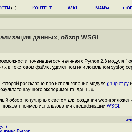
ОСТИ
(
+
)
КОНТЕНТ
WIKI
MAN'ы
ФО
зуализация данных, обзор WSGI
озможности появившегося начиная с Python 2.3 модуля "log
ях в текстовом файле, удаленном или локальном syslog се
 в которой рассказано про использование модуля
gnuplot.py
и
езультате научного эксперимента, данных.
глый обзор популярных систем для создания web-приложен
), показан пример использования спецификации
WSGI
.
ис
...
)
а языке Python.