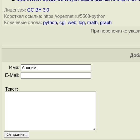
Лицензия:
CC BY 3.0
Короткая ссылка: https://opennet.ru/5568-python
Ключевые слова:
python
,
cgi
,
web
,
log
,
math
,
graph
При перепечатке указа
Доба
Имя:
E-Mail:
Текст: