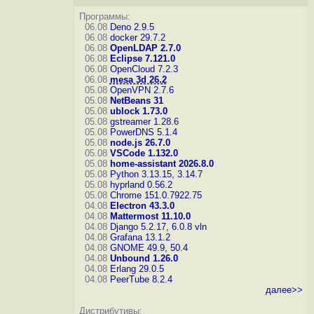
Программы:
06.08
Deno 2.9.5
06.08
docker 29.7.2
06.08
OpenLDAP 2.7.0
06.08
Eclipse 7.121.0
06.08
OpenCloud 7.2.3
06.08
mesa 3d 26.2
05.08
OpenVPN 2.7.6
05.08
NetBeans 31
05.08
ublock 1.73.0
05.08
gstreamer 1.28.6
05.08
PowerDNS 5.1.4
05.08
node.js 26.7.0
05.08
VSCode 1.132.0
05.08
home-assistant 2026.8.0
05.08
Python 3.13.15, 3.14.7
05.08
hyprland 0.56.2
05.08
Chrome 151.0.7922.75
04.08
Electron 43.3.0
04.08
Mattermost 11.10.0
04.08
Django 5.2.17, 6.0.8
vln
04.08
Grafana 13.1.2
04.08
GNOME 49.9, 50.4
04.08
Unbound 1.26.0
04.08
Erlang 29.0.5
04.08
PeerTube 8.2.4
далее>>
Дистрибутивы: