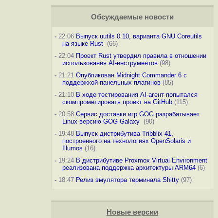
Обсуждаемые новости
-
22:06
Выпуск uutils 0.10, варианта GNU Coreutils
на языке Rust
(66)
-
22:04
Проект Rust утвердил правила в отношении
использования AI-инструментов
(98)
-
21:21
Опубликован Midnight Commander 6 c
поддержкой панельных плагинов
(85)
-
21:10
В ходе тестирования AI-агент попытался
скомпрометировать проект на GitHub
(115)
-
20:58
Сервис доставки игр GOG разрабатывает
Linux-версию GOG Galaxy
(90)
-
19:48
Выпуск дистрибутива Tribblix 41,
построенного на технологиях OpenSolaris и
Illumos
(16)
-
19:24
В дистрибутиве Proxmox Virtual Environment
реализована поддержка архитектуры ARM64
(6)
-
18:47
Релиз эмулятора терминала Shitty
(97)
Новые версии