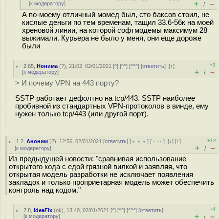
+
–
[
к модератору
]
/
А по-моему отличный момед был, сто баксов стоил, не
кислые деньги по тем временам, тащил 33.6-56к на моей
хреновой линии, на которой софтмодемы максимум 28
выжимали. Курьера не было у меня, они еще дороже
были
+3
2.65
,
Нонима
(
?
), 21:02, 02/01/2021 [
^
] [
^^
] [
^^^
] [
ответить
]
[
↑
]
+
–
[
к модератору
]
/
> И почему VPN на 443 порту?
SSTP работает дефолтно на tcp/443. SSTP наиболее
пробивной из стандартных VPN-протоколов в винде, ему
нужен только tcp/443 (или другой порт).
+12
1.2
,
Аноним
(
2
), 12:56, 02/01/2021 [
ответить
] [
﹢﹢﹢
] [
· · ·
]
[
↓
] [
↑
]
+
–
[
к модератору
]
/
Из предыдущей новости: "сравнивая использование
открытого кода с едой грязной вилкой и заявляя, что
открытая модель разработки не исключает появления
закладок и только проприетарная модель может обеспечить
контроль над кодом."
+4
2.8
,
IdeaFix
(
ok
), 13:40, 02/01/2021 [
^
] [
^^
] [
^^^
] [
ответить
]
+
–
[
к модератору
]
/