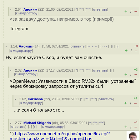
2.64
,
Аноним
(
22
), 21:00, 02/01/2021 [
^
] [
^^
] [
^^^
] [
ответить
]
+
–
/
[
к модератору
]
>за раздачу доступа, например, в тор (пример!!)
Telegram
–9
1.14
,
Аноним
(
14
), 13:58, 02/01/2021 [
ответить
] [
﹢﹢﹢
] [
· · ·
]
[
↓
] [
↑
]
+
–
[
к модератору
]
/
Ну, используйте Cisco, и будет вам счастье.
+3
2.32
,
Аноним
(
22
), 17:17, 02/01/2021 [
^
] [
^^
] [
^^^
] [
ответить
]
[
↓
]
+
–
[
к модератору
]
/
>OpenNews: Уязвимости в Cisco RV32x были "устранены"
через блокировку запросов от утилиты curl
+1
3.62
,
InuYasha
(
??
), 20:57, 02/01/2021 [
^
] [
^^
] [
^^^
] [
ответить
]
+
–
[
к модератору
]
/
...и если б только это...
–1
2.77
,
Michael Shigorin
(
ok
), 05:56, 03/01/2021 [
^
] [
^^
] [
^^^
]
+
–
[
ответить
]
[
↓
] [
↑
] [
к модератору
]
/
1)
https://www.opennet.ru/cgi-bin/opennet/ks.cgi?
mask=cisco&sys=0&dir=0&zoom=&bas