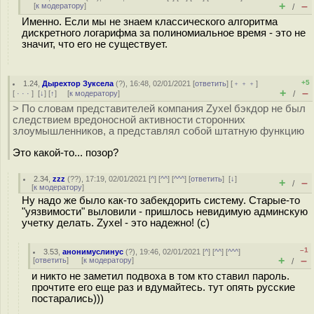
+
–
[
к модератору
]
/
Именно. Если мы не знаем классического алгоритма
дискретного логарифма за полиномиальное время - это не
значит, что его не существует.
+5
1.24
,
Дырехтор Зуксела
(
?
), 16:48, 02/01/2021 [
ответить
] [
﹢﹢﹢
]
+
–
[
· · ·
]
[
↓
] [
↑
] [
к модератору
]
/
> По словам представителей компания Zyxel бэкдор не был
следствием вредоносной активности сторонних
злоумышленников, а представлял собой штатную функцию
Это какой-то... позор?
2.34
,
zzz
(
??
), 17:19, 02/01/2021 [
^
] [
^^
] [
^^^
] [
ответить
]
[
↓
]
+
–
/
[
к модератору
]
Ну надо же было как-то забекдорить систему. Старые-то
"уязвимости" выловили - пришлось невидимую админскую
учетку делать. Zyxel - это надежно! (с)
–1
3.53
,
анонимуслинус
(
?
), 19:46, 02/01/2021 [
^
] [
^^
] [
^^^
]
+
–
[
ответить
]
[
к модератору
]
/
и никто не заметил подвоха в том кто ставил пароль.
прочтите его еще раз и вдумайтесь. тут опять русские
постарались)))