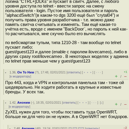
логина "CTRL+[DLKs" и пускает в свитч. Далее, с любого
уровня доступа по telnet - ввести запрос на смену
пользователя - login. Пустое имя пользователя и пароль
"alphacdSwitch"(в каком-то dgs 3200 ещё был "crytal04") и
получить права уровня разработчика - т.е. можно даже
память свитча считывать и изменять. Там ещё какая-то
учётка есть, вроде с именем "BackDoor¨, но пароль к ней как-
то расчитывался, мне скучно было его вычислять
по вебсмартам тупым, типа 1210-28 - там вообще по telnet
пускает либо:
guest/guest123 и далее (enable с паролем ilovecameo), либо в
других сразу root/ilovecameo . В некоторых моделях у админа
по telnet прав меньше чем у guest/guest123
+1
1.36
,
Он То Ним
(
?
), 17:48, 02/01/2021 [
ответить
] [
﹢﹢﹢
] [
· · ·
]
+
–
[
к модератору
]
/
Про 443, когда и VPN и контрольная панелька там - тоже ой
шедеврально. Не ходите работать в крупные и известные
бренды. У всех так.
1.42
,
Аноним
(
-
), 18:35, 02/01/2021 [
ответить
] [
﹢﹢﹢
] [
· · ·
]
[
↓
]
+
–
/
[
к модератору
]
ZyXEL нужен для того, чтобы поставить туда OpenWRT,
больше ни для чего он не нужен. А в OpenWRT нет бэкдоров.
–2
2.48
,
Аноним
(
48
), 19:24, 02/01/2021 [
^
] [
^^
] [
^^^
] [
ответить
]