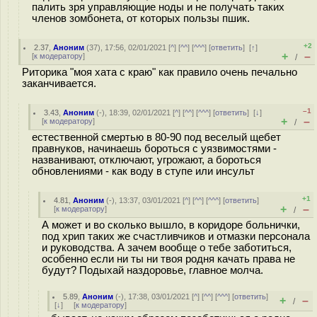
палить зря управляющие ноды и не получать таких
членов зомбонета, от которых пользы пшик.
+2
2.37
,
Аноним
(
37
), 17:56, 02/01/2021 [
^
] [
^^
] [
^^^
] [
ответить
]
[
↑
]
+
–
[
к модератору
]
/
Риторика "моя хата с краю" как правило очень печально
заканчивается.
–1
3.43
,
Аноним
(
-
), 18:39, 02/01/2021 [
^
] [
^^
] [
^^^
] [
ответить
]
[
↓
]
+
–
[
к модератору
]
/
естественной смертью в 80-90 под веселый щебет
правнуков, начинаешь бороться с уязвимостями -
названивают, отключают, угрожают, а бороться
обновлениями - как воду в ступе или инсульт
+1
4.81
,
Аноним
(
-
), 13:37, 03/01/2021 [
^
] [
^^
] [
^^^
] [
ответить
]
+
–
[
к модератору
]
/
А может и во сколько вышло, в коридоре больнички,
под хрип таких же счастливчиков и отмазки персонала
и руководства. А зачем вообще о тебе заботиться,
особенно если ни ты ни твоя родня качать права не
будут? Подыхай наздоровье, главное молча.
5.89
,
Аноним
(
-
), 17:38, 03/01/2021 [
^
] [
^^
] [
^^^
] [
ответить
]
+
–
/
[
↓
] [
к модератору
]