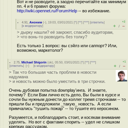
Вот и не разводите, а заодно перечитайте как минимум
пп. 4 и 6 правил форума:
http://wiki.opennet.ru/ForumHelp
-- во избежание.
+2
4.91
,
Аноним
(
-
), 19:03, 03/01/2021 [
^
] [
^^
] [
^^^
] [
ответить
]
+
–
[
к модератору
]
/
> дырку нашли? её закроют, спасибо аудиторам,
> что вонь-то разводить без толку?
Есть только 1 вопрос: вы сэйлз или саппорт? Или,
возможно, маркетолог?
+1
2.75
,
Michael Shigorin
(
ok
), 05:50, 03/01/2021 [
^
] [
^^
] [
^^^
]
+
–
[
ответить
]
[
↑
] [
к модератору
]
/
> Так что большая часть проблем в новости
надумана
> и новость можно было уместить в три строчки.
Очень дубовая попытка downplay'инга. И знаете,
почему? Если Вам лично есть дело, Вы были в курсе и
сочли бы нужным донести до коллег тремя строчками -- то
пришли бы и предложили _такую_ новость. А если
примчались "тушить пожар" -- то тушите его керосином.
Разумеется, и поблагодарить стоит, и косякам внимание
уделять. Но вот с фактами спорить -- удел не слишком
крепких рассудком.