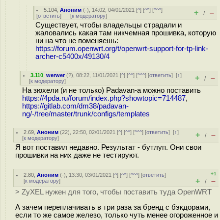
5.104
,
Аноним
(
-
), 14:02, 04/01/2021 [
^
] [
^^
] [
^^^
]
+
–
/
[
ответить
]
[
к модератору
]
Существует, чтобы владельцы страдали и
жаловались какая там никчемная прошивка, которую
ни на что не поменяешь:
https://forum.openwrt.org/t/openwrt-support-for-tp-link-
archer-c5400x/49130/4
3.110
,
werwer
(
?
), 08:22, 11/01/2021 [
^
] [
^^
] [
^^^
] [
ответить
]
[
↑
]
+
–
/
[
к модератору
]
На зюхели (и не только) Padavan-а можно поставить
https://4pda.ru/forum/index.php?showtopic=714487
,
https://gitlab.com/dm38/padavan-
ng/-/tree/master/trunk/configs/templates
2.69
,
Аноним
(
22
), 22:50, 02/01/2021 [
^
] [
^^
] [
^^^
] [
ответить
]
[
↑
]
+
–
/
[
к модератору
]
Я вот поставил недавно. Результат - бутлуп. Они свои
прошивки на них даже не тестируют.
+1
2.80
,
Аноним
(
-
), 13:30, 03/01/2021 [
^
] [
^^
] [
^^^
] [
ответить
]
+
–
[
к модератору
]
/
> ZyXEL нужен для того, чтобы поставить туда OpenWRT
А зачем переплачивать в три раза за бренд с бэкдорами,
если то же самое железо, только чуть менее огороженное и