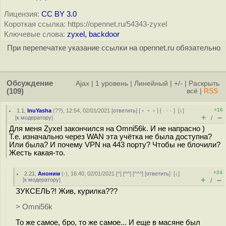
Лицензия:
CC BY 3.0
Короткая ссылка: https://opennet.ru/54343-zyxel
Ключевые слова:
zyxel
,
backdoor
При перепечатке указание ссылки на opennet.ru обязательно
Обсуждение
Ajax
|
1 уровень
|
Линейный
|
+/-
|
Раскрыть
(109)
всё
|
RSS
+16
1.1
,
InuYasha
(
??
), 12:54, 02/01/2021 [
ответить
] [
﹢﹢﹢
] [
· · ·
]
[
↓
]
+
–
[
к модератору
]
/
Для меня Zyxel закончился на Omni56k. И не напрасно )
Т.е. изначально через WAN эта учётка не была доступна?
Или была? И почему VPN на 443 порту? Чтобы не блочили?
Жесть какая-то.
+24
2.21
,
Аноним
(
-
), 16:40, 02/01/2021 [
^
] [
^^
] [
^^^
] [
ответить
]
[
↓
]
+
–
[
к модератору
]
/
ЗУКСЕЛЬ?! Жив, курилка???
> Omni56k
То же самое, бро, то же самое... И еще в масяне был