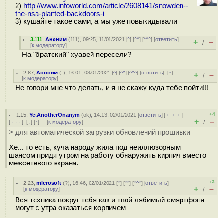
2)
http://www.infoworld.com/article/2608141/snowden--
the-nsa-planted-backdoors-i
3) кушайте такое сами, а мы уже повыкидывали
3.111
,
Аноним
(
111
), 09:25, 11/01/2021 [
^
] [
^^
] [
^^^
] [
ответить
]
+
–
/
[
к модератору
]
На "братский" хуавей пересели?
2.87
,
Аноним
(
-
), 16:01, 03/01/2021 [
^
] [
^^
] [
^^^
] [
ответить
]
[
↑
]
+
–
/
[
к модератору
]
Не говори мне что делать, и я не скажу куда тебе пойти!!!
+4
1.15
,
YetAnotherOnanym
(
ok
), 14:13, 02/01/2021 [
ответить
] [
﹢﹢﹢
]
+
–
[
· · ·
]
[
↓
] [
↑
] [
к модератору
]
/
> для автоматической загрузки обновлений прошивки
Хе... то есть, куча народу жила под неиллюзорным
шансом придя утром на работу обнаружить кирпич вместо
межсетевого экрана.
+3
2.23
,
microsoft
(
?
), 16:46, 02/01/2021 [
^
] [
^^
] [
^^^
] [
ответить
]
+
–
[
к модератору
]
/
Вся техника вокруг тебя как и твой лябимый смяртфоня
могут с утра оказаться корпичем