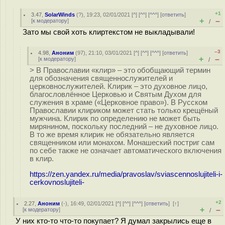
+1
3.47
,
SolarWinds
(
?
), 19:23, 02/01/2021 [
^
] [
^^
] [
^^^
] [
ответить
]
+
–
[
к модератору
]
/
Зато мы свой хоть клиртекстом не выкладывали!
–3
4.98
,
Аноним
(
97
), 21:10, 03/01/2021 [
^
] [
^^
] [
^^^
] [
ответить
]
+
–
[
к модератору
]
/
> В Православии «клир» – это обобщающий термин
для обозначения священнослужителей и
церковнослужителей. Клирик – это духовное лицо,
благословлённое Церковью и Святым Духом для
служения в храме («Церковное право»). В Русском
Православии клириком может стать только крещёный
мужчина. Клирик по определению не может быть
мирянином, поскольку последний – не духовное лицо.
В то же время клирик не обязательно является
священником или монахом. Монашеский постриг сам
по себе также не означает автоматического включения
в клир.
https://zen.yandex.ru/media/pravoslav/sviascennoslujiteli-i-
cerkovnoslujiteli-
+2
2.27
,
Аноним
(
-
), 16:49, 02/01/2021 [
^
] [
^^
] [
^^^
] [
ответить
]
[
↑
]
+
–
[
к модератору
]
/
У них кто-то что-то покупает? Я думал закрылись еще в