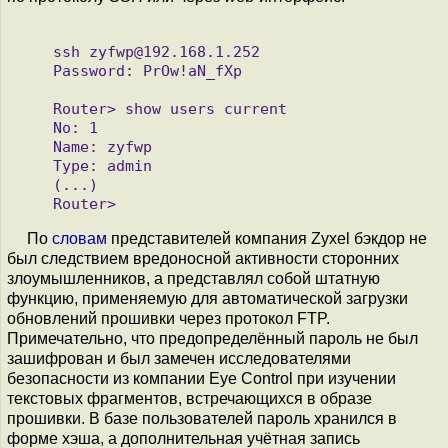
    ssh zyfwp@192.168.1.252

    Password: PrOw!aN_fXp

    Router> show users current

    No: 1

    Name: zyfwp

    Type: admin

    (...)

По
словам
представителей компания Zyxel бэкдор не
был следствием вредоносной активности сторонних
злоумышленников, а представлял собой штатную
функцию, применяемую для автоматической загрузки
обновлений прошивки через протокол FTP.
Примечательно, что предопределённый пароль не был
зашифрован и был замечен исследователями
безопасности из компании Eye Control при изучении
текстовых фрагментов, встречающихся в образе
прошивки. В базе пользователей пароль хранился в
форме хэша, а дополнительная учётная запись