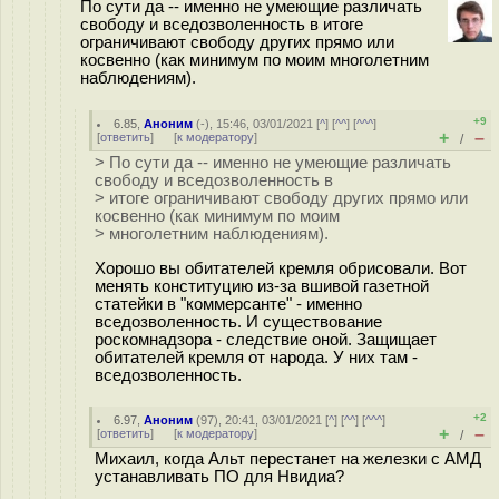
По сути да -- именно не умеющие различать
свободу и вседозволенность в итоге
ограничивают свободу других прямо или
косвенно (как минимум по моим многолетним
наблюдениям).
+9
6.85
,
Аноним
(
-
), 15:46, 03/01/2021 [
^
] [
^^
] [
^^^
]
+
–
[
ответить
]
[
к модератору
]
/
> По сути да -- именно не умеющие различать
свободу и вседозволенность в
> итоге ограничивают свободу других прямо или
косвенно (как минимум по моим
> многолетним наблюдениям).
Хорошо вы обитателей кремля обрисовали. Вот
менять конституцию из-за вшивой газетной
статейки в "коммерсанте" - именно
вседозволенность. И существование
роскомнадзора - следствие оной. Защищает
обитателей кремля от народа. У них там -
вседозволенность.
+2
6.97
,
Аноним
(
97
), 20:41, 03/01/2021 [
^
] [
^^
] [
^^^
]
+
–
[
ответить
]
[
к модератору
]
/
Михаил, когда Альт перестанет на железки с АМД
устанавливать ПО для Нвидиа?