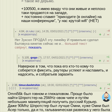
> такое же дерьмо.
+100500, я имею ввиду что они живые и неплохо
таки продаются на западе,
+ постоянно спамят "приходите (в онлайне) на
наши конференции", "у нас крутой wifi" (НЕТ)
–4
4.84
,
dr.rulez
(
ok
), 14:35, 03/01/2021 [
^
] [
^^
] [
^^^
] [
ответить
]
[
↑
]
+
–
[
к модератору
]
/
Нет Зуксел ПРОДАЛ эту линейку И правильно сделал
Бытовуха кинетик сейчас не и...
большой текст
свёрнут,
показать
+1
5.105
,
gogo
(
?
), 17:57, 04/01/2021 [
^
] [
^^
] [
^^^
] [
ответить
]
+
–
[
к модератору
]
/
Наверное в том, что пока его кто-то кому-то
соберется фиксить, раутеры успеют и наспамить, и
надосить, и собратьев заразить
+3
2.38
,
timur.davletshin
(
ok
), 18:00, 02/01/2021 [
^
] [
^^
] [
^^^
] [
ответить
]
+
–
[
↓
] [
↑
] [
к модератору
]
/
Omni56k был говном и глюкаловом. Проще было
найти Шпротстер на 25MHz-овом чипе и путём
небольших манипуляций получить русский Курьер.
Даже 90Mhz Шпротстер был лучше Омни, хуже Омни был
Асер только, да и то, гальваническая развязка у него была