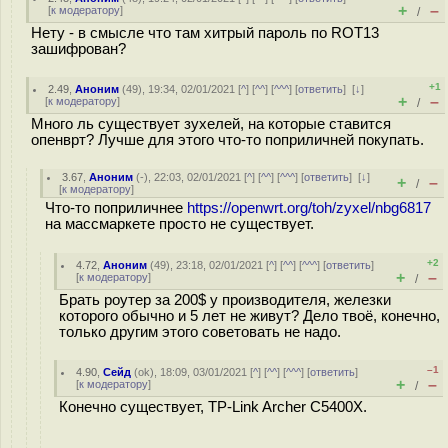
+
–
[
к модератору
]
/
Нету - в смысле что там хитрый пароль по ROT13
зашифрован?
+1
2.49
,
Аноним
(
49
), 19:34, 02/01/2021 [
^
] [
^^
] [
^^^
] [
ответить
]
[
↓
]
+
–
[
к модератору
]
/
Много ль существует зухелей, на которые ставится
опенврт? Лучше для этого что-то поприличней покупать.
3.67
,
Аноним
(
-
), 22:03, 02/01/2021 [
^
] [
^^
] [
^^^
] [
ответить
]
[
↓
]
+
–
/
[
к модератору
]
Что-то поприличнее
https://openwrt.org/toh/zyxel/nbg6817
на массмаркете просто не существует.
+2
4.72
,
Аноним
(
49
), 23:18, 02/01/2021 [
^
] [
^^
] [
^^^
] [
ответить
]
+
–
[
к модератору
]
/
Брать роутер за 200$ у производителя, железки
которого обычно и 5 лет не живут? Дело твоё, конечно,
только другим этого советовать не надо.
–1
4.90
,
Сейд
(
ok
), 18:09, 03/01/2021 [
^
] [
^^
] [
^^^
] [
ответить
]
+
–
[
к модератору
]
/
Конечно существует, TP-Link Archer C5400X.