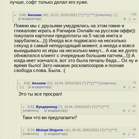
лучше, софт только делал его хуже.
+12
3.46
,
Аноним
(
46
), 19:21, 02/01/2021 [
^
] [
^^
] [
^^^
] [
ответить
]
[
↓
]
+
–
[
к модератору
]
/
Помню мы с друзьями умудрялись на этом гомне и
глюкалове играть в Рагнарок Онлайн на русском оффе))
покупали карточки предоплаты на 5 часов инета и
зарубались...))) Иногда все подвисало на несколько
секунд в самый неподходящий момент, а иногда и вовсе
выкидывало из игры на несколько минут... А как же долго
обновлялся клиент с очередным большим патчем...!)) А
когда инет кончался, вот это была печаль-беда... Ох ну и
время было! Зато никаких рocкомпoзоров и полная
свобода слова. Была. :(
+1
4.51
,
Аноним
(
51
), 19:44, 02/01/2021 [
^
] [
^^
] [
^^^
] [
ответить
]
+
–
[
↓
] [
к модератору
]
/
Это ты все просрaл!
+1
5.52
,
Вундеркинд
(
?
), 19:46, 02/01/2021 [
^
] [
^^
] [
^^^
]
+
–
[
ответить
]
[
к модератору
]
/
Таки что ви предлагаити?
–1
5.74
,
Michael Shigorin
(
ok
), 05:45, 03/01/2021 [
^
] [
^^
] [
^^^
]
+
–
[
ответить
]
[
к модератору
]
/