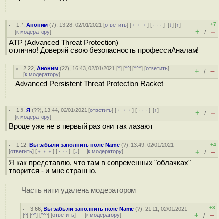
+7
1.7
,
Аноним
(
7
), 13:28, 02/01/2021 [
ответить
] [
﹢﹢﹢
] [
· · ·
]
[
↓
] [
↑
]
+
–
[
к модератору
]
/
ATP (Advanced Threat Protection)
отлично! Доверяй свою безопасность профессиАналам!
2.22
,
Аноним
(
22
), 16:43, 02/01/2021 [
^
] [
^^
] [
^^^
] [
ответить
]
+
–
/
[
к модератору
]
Advanced Persistent Threat Protection Racket
1.9
,
Я
(
??
), 13:44, 02/01/2021 [
ответить
] [
﹢﹢﹢
] [
· · ·
]
[
↑
]
+
–
/
[
к модератору
]
Вроде уже не в первый раз они так лазают.
1.12
,
Вы забыли заполнить поле Name
(
?
), 13:49, 02/01/2021
+4
+
–
[
ответить
] [
﹢﹢﹢
] [
· · ·
]
[
↓
] [
к модератору
]
/
Я как представлю, что там в современных "облачках"
творится - и мне страшно.
Часть нити удалена модератором
+3
3.66
,
Вы забыли заполнить поле Name
(
?
), 21:11, 02/01/2021
+
–
[
^
] [
^^
] [
^^^
] [
ответить
]
[
к модератору
]
/