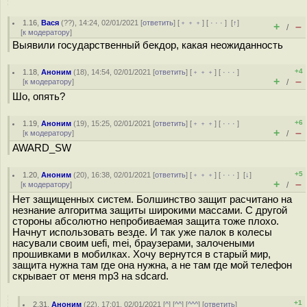
1.16
,
Вася
(
??
), 14:24, 02/01/2021 [
ответить
] [
﹢﹢﹢
] [
· · ·
]
[
↑
]
+
–
/
[
к модератору
]
Выявили государственный бекдор, какая неожиданность
+4
1.18
,
Аноним
(
18
), 14:54, 02/01/2021 [
ответить
] [
﹢﹢﹢
] [
· · ·
]
+
–
[
к модератору
]
/
Шо, опять?
+6
1.19
,
Аноним
(
19
), 15:25, 02/01/2021 [
ответить
] [
﹢﹢﹢
] [
· · ·
]
+
–
[
к модератору
]
/
AWARD_SW
+5
1.20
,
Аноним
(
20
), 16:38, 02/01/2021 [
ответить
] [
﹢﹢﹢
] [
· · ·
]
[
↓
]
+
–
[
к модератору
]
/
Нет защищенных систем. Болшинство защит расчитано на
незнание алгоритма защиты широкими массами. С другой
стороны абсолютно непробиваемая защита тоже плохо.
Начнут использовать везде. И так уже палок в колесы
насували своим uefi, mei, браузерами, залочеными
прошивками в мобилках. Хочу вернутся в старый мир,
защита нужна там где она нужна, а не там где мой телефон
скрывает от меня mp3 на sdcard.
+1
2.31
,
Аноним
(
22
), 17:01, 02/01/2021 [
^
] [
^^
] [
^^^
] [
ответить
]