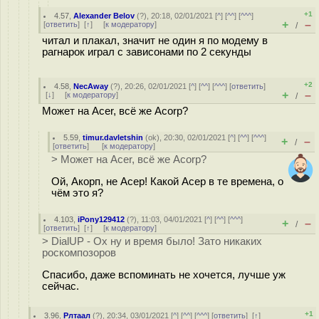
+1
4.57
,
Alexander Belov
(
?
), 20:18, 02/01/2021 [
^
] [
^^
] [
^^^
]
+
–
[
ответить
]
[
↑
] [
к модератору
]
/
читал и плакал, значит не один я по модему в
рагнарок играл с зависонами по 2 секунды
+2
4.58
,
NecAway
(
?
), 20:26, 02/01/2021 [
^
] [
^^
] [
^^^
] [
ответить
]
+
–
[
↓
] [
к модератору
]
/
Может на Acer, всё же Acorp?
5.59
,
timur.davletshin
(
ok
), 20:30, 02/01/2021 [
^
] [
^^
] [
^^^
]
+
–
/
[
ответить
]
[
к модератору
]
> Может на Acer, всё же Acorp?
Ой, Акорп, не Асер! Какой Асер в те времена, о
чём это я?
4.103
,
iPony129412
(
?
), 11:03, 04/01/2021 [
^
] [
^^
] [
^^^
]
+
–
/
[
ответить
]
[
↑
] [
к модератору
]
> DialUP - Ох ну и время было! Зато никаких
рocкомпoзоров
Спасибо, даже вспоминать не хочется, лучше уж
сейчас.
+1
3.96
,
Рлтаал
(
?
), 20:34, 03/01/2021 [
^
] [
^^
] [
^^^
] [
ответить
]
[
↑
]