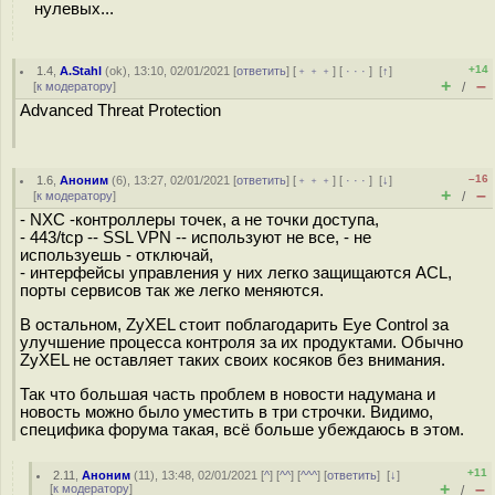
нулевых...
+14
1.4
,
A.Stahl
(
ok
), 13:10, 02/01/2021 [
ответить
] [
﹢﹢﹢
] [
· · ·
]
[
↑
]
+
–
[
к модератору
]
/
Advanced Threat Protection
–16
1.6
,
Аноним
(
6
), 13:27, 02/01/2021 [
ответить
] [
﹢﹢﹢
] [
· · ·
]
[
↓
]
+
–
[
к модератору
]
/
- NXC -контроллеры точек, а не точки доступа,
- 443/tcp -- SSL VPN -- используют не все, - не
используешь - отключай,
- интерфейсы управления у них легко защищаются ACL,
порты сервисов так же легко меняются.
В остальном, ZyXEL стоит поблагодарить Eye Control за
улучшение процесса контроля за их продуктами. Обычно
ZyXEL не оставляет таких своих косяков без внимания.
Так что большая часть проблем в новости надумана и
новость можно было уместить в три строчки. Видимо,
специфика форума такая, всё больше убеждаюсь в этом.
+11
2.11
,
Аноним
(
11
), 13:48, 02/01/2021 [
^
] [
^^
] [
^^^
] [
ответить
]
[
↓
]
+
–
[
к модератору
]
/