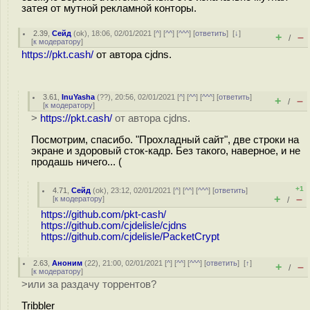
затея от мутной рекламной конторы.
2.39
,
Сейд
(
ok
), 18:06, 02/01/2021 [
^
] [
^^
] [
^^^
] [
ответить
]
[
↓
]
+
–
/
[
к модератору
]
https://pkt.cash/
от автора cjdns.
3.61
,
InuYasha
(
??
), 20:56, 02/01/2021 [
^
] [
^^
] [
^^^
] [
ответить
]
+
–
/
[
к модератору
]
>
https://pkt.cash/
от автора cjdns.
Посмотрим, спасибо. "Прохладный сайт", две строки на
экране и здоровый сток-кадр. Без такого, наверное, и не
продашь ничего... (
+1
4.71
,
Сейд
(
ok
), 23:12, 02/01/2021 [
^
] [
^^
] [
^^^
] [
ответить
]
+
–
[
к модератору
]
/
https://github.com/pkt-cash/
https://github.com/cjdelisle/cjdns
https://github.com/cjdelisle/PacketCrypt
2.63
,
Аноним
(
22
), 21:00, 02/01/2021 [
^
] [
^^
] [
^^^
] [
ответить
]
[
↑
]
+
–
/
[
к модератору
]
>или за раздачу торрентов?
Tribbler