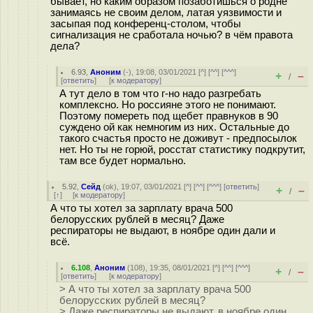
бывает, но каким образом позаботишься о родне
занимаясь не своим делом, латая уязвимости и
засыпая под конференц-столом, чтобы
сигнализация не сработала ночью? в чём правота
дела?
6.93
,
Аноним
(
-
), 19:08, 03/01/2021 [
^
] [
^^
] [
^^^
]
+
–
/
[
ответить
]
[
к модератору
]
А тут дело в том что г-но надо разгребать
комплексно. Но россияне этого не понимают.
Поэтому помереть под щебет правнуков в 90
суждено ой как немногим из них. Остальные до
такого счастья просто не доживут - предпосылок
нет. Но ты не горюй, росстат статистику подкрутит,
там все будет нормально.
5.92
,
Сейд
(
ok
), 19:07, 03/01/2021 [
^
] [
^^
] [
^^^
] [
ответить
]
+
–
/
[
↑
] [
к модератору
]
А что ты хотел за зарплату врача 500
белорусских рублей в месяц? Даже
респираторы не выдают, в ноябре один дали и
всё.
6.108
,
Аноним
(
108
), 19:35, 08/01/2021 [
^
] [
^^
] [
^^^
]
+
–
/
[
ответить
]
[
к модератору
]
> А что ты хотел за зарплату врача 500
белорусских рублей в месяц?
> Даже респираторы не выдают, в ноябре один