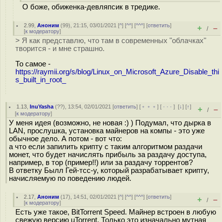
О боже, обиженка-девляпсик в тредике.
2.99
,
Аноним
(
99
), 21:15, 03/01/2021 [
^
] [
^^
] [
^^^
] [
ответить
]
+
–
/
[
к модератору
]
> Я как представлю, что там в современных "облачках"
творится - и мне страшно.
То самое -
https://raymii.org/s/blog/Linux_on_Microsoft_Azure_Disable_thi
s_built_in_root_
1.13
,
InuYasha
(
??
), 13:54, 02/01/2021 [
ответить
] [
﹢﹢﹢
] [
· · ·
]
[
↓
] [
↑
]
+
–
/
[
к модератору
]
У меня идея (возможно, не новая :) ) Подумал, что дырка в
LAN, прослушка, установка майнеров на компы - это уже
обычное дело. А потом - вот что:
а что если запилить крипту с таким алгоритмом раздачи
монет, что будет начислять прибыль за раздачу доступа,
например, в тор (пример!!) или за раздачу торрентов?
В ответку Былл Гей-тсс-у, который разрабатывает крипту,
начисляемую по поведению людей.
2.17
,
Аноним
(
17
), 14:51, 02/01/2021 [
^
] [
^^
] [
^^^
] [
ответить
]
+
–
/
[
к модератору
]
Есть уже такое, BitTorrent Speed. Майнер встроен в любую
свежую версию uTorrent. Только это изначально мутная