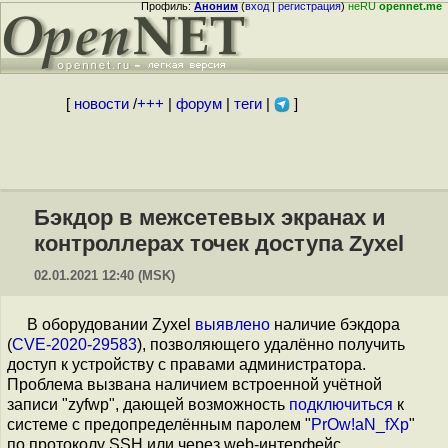
Профиль:
Аноним
(
вход
|
регистрация
)
неRU
opennet.me
[
новости
/
+++
|
форум
|
теги
|
]
Бэкдор в межсетевых экранах и
контроллерах точек доступа Zyxel
02.01.2021 12:40 (MSK)
В оборудовании Zyxel
выявлено
наличие бэкдора
(
CVE-2020-29583
), позволяющего удалённо получить
доступ к устройству с правами администратора.
Проблема вызвана наличием встроенной учётной
записи "zyfwp", дающей возможность
подключиться
к
системе с предопределённым паролем "
PrOw!aN_fXp
"
по протоколу SSH или через web-интерфейс.