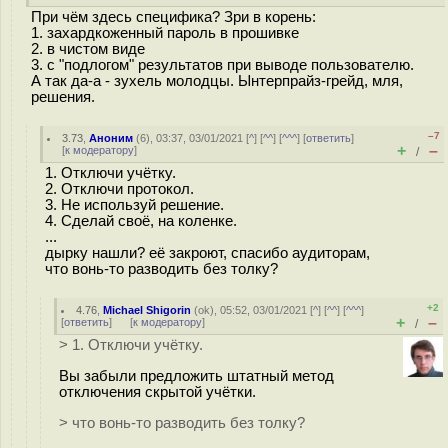
При чём здесь специфика? Зри в корень:
1. захардкоженный пароль в прошивке
2. в чистом виде
3. с "подлогом" результатов при выводе пользователю.
А так да-а - зухель молодцы. Ынтерпрайз-грейд, мля,
решения.
–7
3.73
,
Аноним
(
6
), 03:37, 03/01/2021 [
^
] [
^^
] [
^^^
] [
ответить
]
+
–
[
к модератору
]
/
1. Отключи учётку.
2. Отключи протокол.
3. Не используй решение.
4. Сделай своё, на коленке.
...
дырку нашли? её закроют, спасибо аудиторам,
что вонь-то разводить без толку?
+2
4.76
,
Michael Shigorin
(
ok
), 05:52, 03/01/2021 [
^
] [
^^
] [
^^^
]
+
–
[
ответить
]
[
к модератору
]
/
> 1. Отключи учётку.
Вы забыли предложить штатный метод
отключения скрытой учётки.
> что вонь-то разводить без толку?