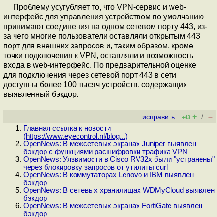
Проблему усугубляет то, что VPN-сервис и web-
интерфейс для управления устройством по умолчанию
принимают соединения на одном сетевом порту 443, из-
за чего многие пользователи оставляли открытым 443
порт для внешних запросов и, таким образом, кроме
точки подключения к VPN, оставляли и возможность
входа в web-интерфейс. По предварительной оценке
для подключения через сетевой порт 443 в сети
доступны более 100 тысяч устройств, содержащих
выявленный бэкдор.
+
–
исправить
/
+43
Главная ссылка к новости
(
https://www.eyecontrol.nl/blog...
)
OpenNews: В межсетевых экранах Juniper выявлен
бэкдор с функциями расшифровки трафика VPN
OpenNews: Уязвимости в Cisco RV32x были "устранены"
через блокировку запросов от утилиты curl
OpenNews: В коммутаторах Lenovo и IBM выявлен
бэкдор
OpenNews: В сетевых хранилищах WDMyCloud выявлен
бэкдор
OpenNews: В межсетевых экранах FortiGate выявлен
бэкдор