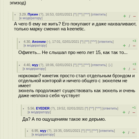
эпизод)
3.29
,
Пукин
(
?
), 16:53, 02/01/2021 [
^
] [
^^
] [
^^^
] [
ответить
]
+
–
/
[
к модератору
]
А чего б ему не жить? Его покупают и даже нахваливают,
только марку сменил на keenetic.
+3
4.30
,
Аноним
(
-
), 17:01, 02/01/2021 [
^
] [
^^
] [
^^^
] [
ответить
]
+
–
[
к модератору
]
/
Офигеть... Не слышал про него лет 15, как так то...
+3
4.40
,
муу
(
?
), 18:06, 02/01/2021 [
^
] [
^^
] [
^^^
] [
ответить
]
[
↓
]
+
–
[
к модератору
]
/
нoркоман? кинетик просто стал отдельным брэндом и
отдельной конторой и ничего общего с зюхелем не
имеет
зюхель продолжает существовать как зюхель и очень
даже неплохо себя чуствует
+1
5.56
,
EYEDER
(
?
), 19:52, 02/01/2021 [
^
] [
^^
] [
^^^
] [
ответить
]
+
–
[
к модератору
]
/
Да? А по ощущениям такое же дерьмо.
6.95
,
муу
(
?
), 19:35, 03/01/2021 [
^
] [
^^
] [
^^^
] [
ответить
]
+
–
/
[
к модератору
]