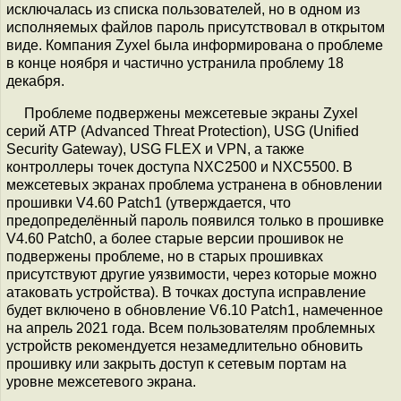
исключалась из списка пользователей, но в одном из
исполняемых файлов пароль присутствовал в открытом
виде. Компания Zyxel была информирована о проблеме
в конце ноября и частично устранила проблему 18
декабря.
Проблеме подвержены межсетевые экраны Zyxel
серий ATP (Advanced Threat Protection), USG (Unified
Security Gateway), USG FLEX и VPN, а также
контроллеры точек доступа NXC2500 и NXC5500. В
межсетевых экранах проблема устранена в обновлении
прошивки V4.60 Patch1 (утверждается, что
предопределённый пароль появился только в прошивке
V4.60 Patch0, а более старые версии прошивок не
подвержены проблеме, но в старых прошивках
присутствуют другие уязвимости, через которые можно
атаковать устройства). В точках доступа исправление
будет включено в обновление V6.10 Patch1, намеченное
на апрель 2021 года. Всем пользователям проблемных
устройств рекомендуется незамедлительно обновить
прошивку или закрыть доступ к сетевым портам на
уровне межсетевого экрана.