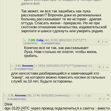
дали и всё.
Так может, не все так зашибись как лука
рассказывает? Впрочем доки из региональных
больниц рассказывают те же истории - драпая
оттуда. Спасать жизни - прекрасно. Но не при
скотском отношении начальства, издевательской
зарплате и шансе сдохнуть или уморить родню.
7.109
,
Сейд
(
ok
), 22:50, 08/01/2021 [
^
] [
^^
] [
^^^
]
+
–
/
[
ответить
]
[
к модератору
]
Конечно всё не так, как рассказывает
Лука. Нам столько не платят, чтобы жизнь
гробить.
3.44
,
Аноним
(
-
), 19:04, 02/01/2021 [
^
] [
^^
] [
^^^
] [
ответить
]
[
↑
]
+
–
/
[
к модератору
]
для начсостава разбирающийся и замечающий это
"хакер", на которого можно повесить косяки остальных
служб за 10 лет, будьте осторожны.
+5
1.35
,
Аноним
(
35
), 17:46, 02/01/2021 [
ответить
] [
﹢﹢﹢
] [
· · ·
]
[
↑
]
+
–
[
к модератору
]
/
Dlink
dgs-3120-24TC через провод подключиться к свитчу - вместо