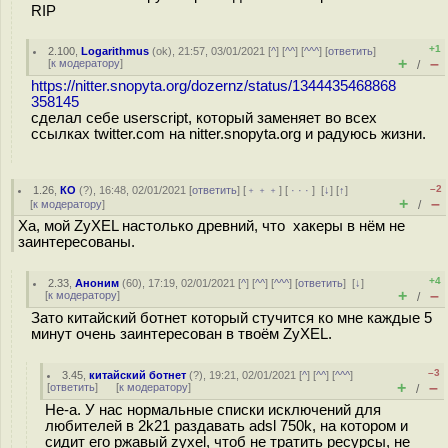
RIP
+1
2.100
,
Logarithmus
(
ok
), 21:57, 03/01/2021 [
^
] [
^^
] [
^^^
] [
ответить
]
+
–
[
к модератору
]
/
https://nitter.snopyta.org/dozernz/status/1344435468868
358145
сделал себе userscript, который заменяет во всех
ссылках twitter.com на nitter.snopyta.org и радуюсь жизни.
–2
1.26
,
КО
(
?
), 16:48, 02/01/2021 [
ответить
] [
﹢﹢﹢
] [
· · ·
]
[
↓
] [
↑
]
+
–
[
к модератору
]
/
Ха, мой ZyXEL настолько древний, что хакеры в нём не
заинтересованы.
+4
2.33
,
Аноним
(
60
), 17:19, 02/01/2021 [
^
] [
^^
] [
^^^
] [
ответить
]
[
↓
]
+
–
[
к модератору
]
/
Зато китайский ботнет который стучится ко мне каждые 5
минут очень заинтересован в твоём ZyXEL.
–3
3.45
,
китайский ботнет
(
?
), 19:21, 02/01/2021 [
^
] [
^^
] [
^^^
]
+
–
[
ответить
]
[
к модератору
]
/
Не-а. У нас нормальные списки исключений для
любителей в 2k21 раздавать adsl 750k, на котором и
сидит его ржавый zyxel, чтоб не тратить ресурсы, не