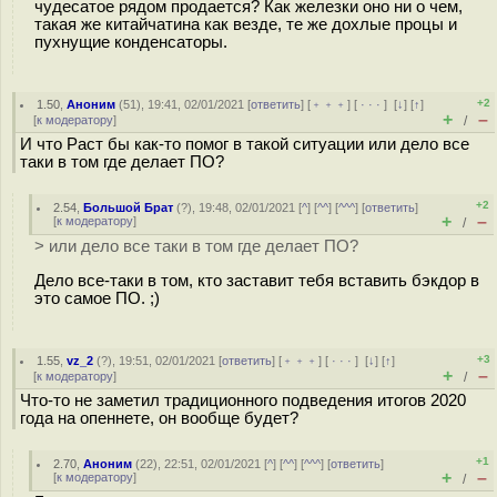
чудесатое рядом продается? Как железки оно ни о чем,
такая же китайчатина как везде, те же дохлые процы и
пухнущие конденсаторы.
+2
1.50
,
Аноним
(
51
), 19:41, 02/01/2021 [
ответить
] [
﹢﹢﹢
] [
· · ·
]
[
↓
] [
↑
]
+
–
[
к модератору
]
/
И что Раст бы как-то помог в такой ситуации или дело все
таки в том где делает ПО?
+2
2.54
,
Большой Брат
(
?
), 19:48, 02/01/2021 [
^
] [
^^
] [
^^^
] [
ответить
]
+
–
[
к модератору
]
/
> или дело все таки в том где делает ПО?
Дело все-таки в том, кто заставит тебя вставить бэкдор в
это самое ПО. ;)
+3
1.55
,
vz_2
(
?
), 19:51, 02/01/2021 [
ответить
] [
﹢﹢﹢
] [
· · ·
]
[
↓
] [
↑
]
+
–
[
к модератору
]
/
Что-то не заметил традиционного подведения итогов 2020
года на опеннете, он вообще будет?
+1
2.70
,
Аноним
(
22
), 22:51, 02/01/2021 [
^
] [
^^
] [
^^^
] [
ответить
]
+
–
[
к модератору
]
/