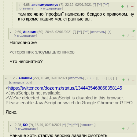
4.68
,
анонимуслинус
(
?
), 22:12, 02/01/2021 [
^
] [
^^
] [
^^^
]
+
–
/
[
ответить
]
[
к модератору
]
там же явно "профан" написано. бекдор с приколом. ну
кто кроме наших мог. странные вы.
+2
2.60
,
Аноним
(
60
), 20:46, 02/01/2021 [
^
] [
^^
] [
^^^
] [
ответить
]
[
↑
]
+
–
[
к модератору
]
/
Написано же
>сторонних злоумышленников
Что непонятно?
1.25
,
Аноним
(
22
), 16:48, 02/01/2021 [
ответить
] [
﹢﹢﹢
] [
· · ·
]
[
↓
] [
↑
]
+
–
/
[
к модератору
]
>
https://twitter.com/dozernz/status/1344435468868358145
>JavaScript is not available.
>We've detected that JavaScript is disabled in this browser.
Please enable JavaScript or switch to Google Chrome or GTFO.
Ясно.
+1
2.28
,
КО
(
?
), 16:49, 02/01/2021 [
^
] [
^^
] [
^^^
] [
ответить
]
+
–
[
к модератору
]
/
Раньше хоть старую версию давали смотреть.