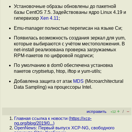
Установочные образы обновлены до пакетной
базы CentOS 7.5. Задействованы ядро Linux 4.19 и
гипервизор
Xen 4.11
;
Emu-manager полностью переписан на языке Си;
Появилась возможность создания зеркал для yum,
которые выбираются с учётом местоположения. В
net-install реализована проверка загружаемых
RPM-пакетов по цифровой подписи;
По умолчанию в dom0 обеспечена установка
пакетов cryptsetup, htop, iftop и yum-utils;
Добавлена защита от атак
MDS
(Microarchitectural
Data Sampling) на процессоры Intel.
+
–
исправить
/
+12
Главная ссылка к новости (
https://xcp-
ng.org/blog/2019/0...
)
OpenNews: Первый выпуск XCP-NG, свободного