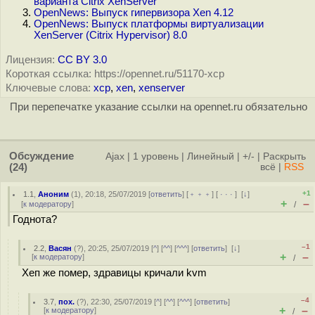
варианта Citrix XenServer
OpenNews: Выпуск гипервизора Xen 4.12
OpenNews: Выпуск платформы виртуализации
XenServer (Citrix Hypervisor) 8.0
Лицензия:
CC BY 3.0
Короткая ссылка: https://opennet.ru/51170-xcp
Ключевые слова:
xcp
,
xen
,
xenserver
При перепечатке указание ссылки на opennet.ru обязательно
Обсуждение
Ajax
|
1 уровень
|
Линейный
|
+/-
|
Раскрыть
(24)
всё
|
RSS
+1
1.1
,
Аноним
(
1
), 20:18, 25/07/2019 [
ответить
] [
﹢﹢﹢
] [
· · ·
]
[
↓
]
+
–
[
к модератору
]
/
Годнота?
–1
2.2
,
Васян
(
?
), 20:25, 25/07/2019 [
^
] [
^^
] [
^^^
] [
ответить
]
[
↓
]
+
–
[
к модератору
]
/
Хеп же помер, здравицы кричали kvm
–4
3.7
,
пох.
(
?
), 22:30, 25/07/2019 [
^
] [
^^
] [
^^^
] [
ответить
]
+
–
[
к модератору
]
/