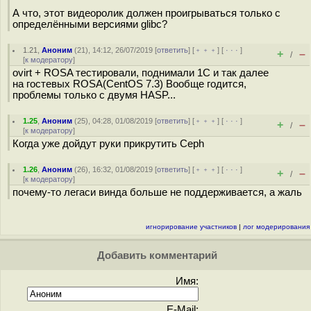
А что, этот видеоролик должен проигрываться только с
определёнными версиями glibc?
1.21
,
Аноним
(
21
), 14:12, 26/07/2019 [
ответить
] [
﹢﹢﹢
] [
· · ·
]
+
–
/
[
к модератору
]
ovirt + ROSA тестировали, поднимали 1С и так далее
на гостевых ROSA(CentOS 7.3) Вообще годится,
проблемы только с двумя HASP...
1.25
,
Аноним
(
25
), 04:28, 01/08/2019 [
ответить
] [
﹢﹢﹢
] [
· · ·
]
+
–
/
[
к модератору
]
Когда уже дойдут руки прикрутить Ceph
1.26
,
Аноним
(
26
), 16:32, 01/08/2019 [
ответить
] [
﹢﹢﹢
] [
· · ·
]
+
–
/
[
к модератору
]
почему-то легаси винда больше не поддерживается, а жаль
игнорирование участников
|
лог модерирования
Добавить комментарий
Имя:
E-Mail: