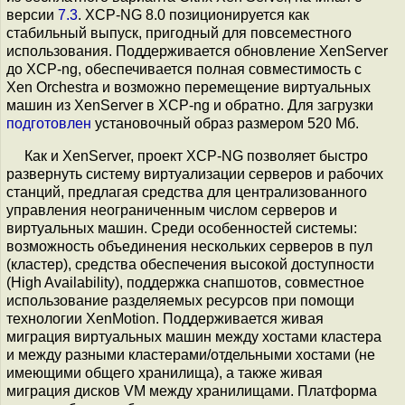
версии
7.3
. XCP-NG 8.0 позиционируется как
стабильный выпуск, пригодный для повсеместного
использования. Поддерживается обновление XenServer
до XCP-ng, обеспечивается полная совместимость с
Xen Orchestra и возможно перемещение виртуальных
машин из XenServer в XCP-ng и обратно. Для загрузки
подготовлен
установочный образ размером 520 Мб.
Как и XenServer, проект XCP-NG позволяет быстро
развернуть систему виртуализации серверов и рабочих
станций, предлагая средства для централизованного
управления неограниченным числом серверов и
виртуальных машин. Среди особенностей системы:
возможность объединения нескольких серверов в пул
(кластер), средства обеспечения высокой доступности
(High Availability), поддержка снапшотов, совместное
использование разделяемых ресурсов при помощи
технологии XenMotion. Поддерживается живая
миграция виртуальных машин между хостами кластера
и между разными кластерами/отдельными хостами (не
имеющими общего хранилища), а также живая
миграция дисков VM между хранилищами. Платформа