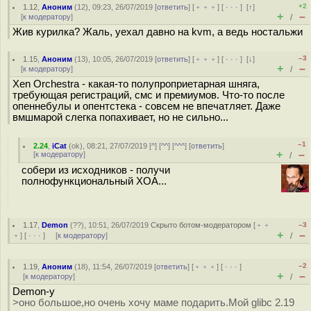
+2
1.12
,
Аноним
(
12
), 09:23, 26/07/2019 [
ответить
] [
﹢﹢﹢
] [
· · ·
]
[
↑
]
+
–
[
к модератору
]
/
Жив курилка? Жаль, уехал давно на kvm, а ведь ностальжи
–3
1.15
,
Аноним
(
13
), 10:05, 26/07/2019 [
ответить
] [
﹢﹢﹢
] [
· · ·
]
[
↓
]
+
–
[
к модератору
]
/
Xen Orchestra - какая-то полупроприетарная шняга,
требующая регистраций, смс и премиумов. Что-то после
опеннебулы и опентстека - совсем не впечатляет. Даже
вмшмарой слегка попахивает, но не сильно...
–1
2.24
,
iCat
(
ok
), 08:21, 27/07/2019 [
^
] [
^^
] [
^^^
] [
ответить
]
+
–
[
к модератору
]
/
собери из исходников - получи
полнофункциональный XOA...
1.17
,
Demon
(
??
), 10:51, 26/07/2019
Скрыто ботом-модератором
[
﹢﹢
–3
+
–
﹢
] [
· · ·
] [
к модератору
]
/
–2
1.19
,
Аноним
(
18
), 11:54, 26/07/2019 [
ответить
] [
﹢﹢﹢
] [
· · ·
]
+
–
[
к модератору
]
/
Demon-у
>оно большое,но очень хочу маме подарить.Мой glibc 2.19