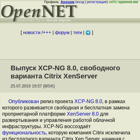
Профиль:
Аноним
(
вход
|
регистрация
)
неRU
opennet.me
[
новости
/
+++
|
форум
|
теги
|
]
Выпуск XCP-NG 8.0, свободного
варианта Citrix XenServer
25.07.2019 19:57 (MSK)
Опубликован
релиз проекта
XCP-NG 8.0
, в рамках
которого развивается свободная и бесплатная замена
проприетарной платформе
XenServer 8.0
для
развертывания и управления работой облачной
инфраструктуры. XCP-NG воссоздаёт
функциональность
, которую компания Citrix исключила
из бесплатного варианта Citrix Xen Server, начиная c