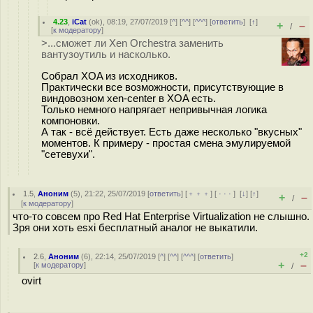
4.23
,
iCat
(
ok
), 08:19, 27/07/2019 [
^
] [
^^
] [
^^^
] [
ответить
]
[
↑
]
+
–
/
[
к модератору
]
>...сможет ли Xen Orchestra заменить
вантузоутиль и насколько.
Собрал XOA из исходников.
Практически все возможности, присутствующие в
виндовозном xen-center в XOA есть.
Только немного напрягает непривычная логика
компоновки.
А так - всё действует. Есть даже несколько "вкусных"
моментов. К примеру - простая смена эмулируемой
"сетевухи".
1.5
,
Аноним
(
5
), 21:22, 25/07/2019 [
ответить
] [
﹢﹢﹢
] [
· · ·
]
[
↓
] [
↑
]
+
–
/
[
к модератору
]
что-то совсем про Red Hat Enterprise Virtualization не слышно.
Зря они хоть esxi бесплатный аналог не выкатили.
+2
2.6
,
Аноним
(
6
), 22:14, 25/07/2019 [
^
] [
^^
] [
^^^
] [
ответить
]
+
–
[
к модератору
]
/
ovirt