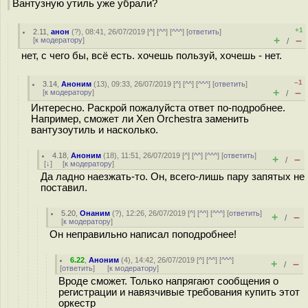
Вантузную утиль уже убрали?
+1
2.11
,
анон
(
?
), 08:41, 26/07/2019 [
^
] [
^^
] [
^^^
] [
ответить
]
+
–
[
к модератору
]
/
нет, с чего бы, всё есть. хочешь пользуй, хочешь - нет.
–1
3.14
,
Аноним
(
13
), 09:33, 26/07/2019 [
^
] [
^^
] [
^^^
] [
ответить
]
+
–
[
к модератору
]
/
Интересно. Раскрой пожалуйста ответ по-подробнее.
Например, сможет ли Xen Orchestra заменить
вантузоутиль и насколько.
4.18
,
Аноним
(
18
), 11:51, 26/07/2019 [
^
] [
^^
] [
^^^
] [
ответить
]
+
–
/
[
↓
] [
к модератору
]
Да ладно наезжать-то. Он, всего-лишь пару запятых не
поставил.
5.20
,
Онаним
(
?
), 12:26, 26/07/2019 [
^
] [
^^
] [
^^^
] [
ответить
]
+
–
/
[
к модератору
]
Он неправильно написал поподробнее!
6.22
,
Аноним
(
4
), 14:42, 26/07/2019 [
^
] [
^^
] [
^^^
]
+
–
/
[
ответить
]
[
к модератору
]
Вроде сможет. Только напрягают сообщения о
регистрации и навязчивые требования купить этот
оркестр