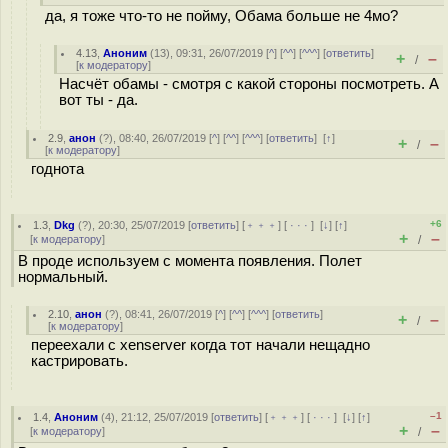
да, я тоже что-то не пойму, Обама больше не 4мо?
4.13
,
Аноним
(
13
), 09:31, 26/07/2019 [
^
] [
^^
] [
^^^
] [
ответить
]
+
–
/
[
к модератору
]
Насчёт обамы - смотря с какой стороны посмотреть. А
вот ты - да.
2.9
,
анон
(
?
), 08:40, 26/07/2019 [
^
] [
^^
] [
^^^
] [
ответить
]
[
↑
]
+
–
/
[
к модератору
]
годнота
+6
1.3
,
Dkg
(
?
), 20:30, 25/07/2019 [
ответить
] [
﹢﹢﹢
] [
· · ·
]
[
↓
] [
↑
]
+
–
[
к модератору
]
/
В проде используем с момента появления. Полет
нормальный.
2.10
,
анон
(
?
), 08:41, 26/07/2019 [
^
] [
^^
] [
^^^
] [
ответить
]
+
–
/
[
к модератору
]
переехали с xenserver когда тот начали нещадно
кастрировать.
–1
1.4
,
Аноним
(
4
), 21:12, 25/07/2019 [
ответить
] [
﹢﹢﹢
] [
· · ·
]
[
↓
] [
↑
]
+
–
[
к модератору
]
/