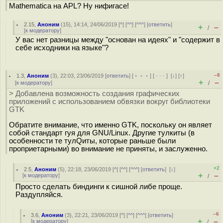
Mathematica на APL? Ну нифигасе!
2.15
,
Аноним
(
15
), 14:14, 24/06/2019 [
^
] [
^^
] [
^^^
] [
ответить
]
+
–
/
[
к модератору
]
У вас нет разницы между "основан на идеях" и "содержит в
себе исходники на языке"?
–8
1.3
,
Аноним
(
3
), 22:03, 23/06/2019 [
ответить
] [
﹢﹢﹢
] [
· · ·
]
[
↓
] [
↑
]
+
–
[
к модератору
]
/
> Добавлена возможность создания графических
приложений с использованием обвязки вокруг библиотеки
GTK
Обратите внимание, что именно GTK, поскольку он являет
собой стандарт гуя для GNU/Linux. Другие тулкиты (в
особенности те тулQиты, которые раньше были
проприетарными) во внимание не приняты, и заслуженно.
+2
2.5
,
Аноним
(
5
), 22:18, 23/06/2019 [
^
] [
^^
] [
^^^
] [
ответить
]
[
↓
]
+
–
[
к модератору
]
/
Просто сделать биндинги к сишной либе проще.
Раздупляйся.
–6
3.6
,
Аноним
(
3
), 22:21, 23/06/2019 [
^
] [
^^
] [
^^^
] [
ответить
]
+
–
[
к модератору
]
/