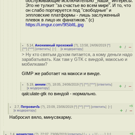
обслуживающие исключительно _наши_ интересы.
Это не тулкит "за счастье во всем мире". И то, что
он слабо портируется под "свободные" и
эппловские платформы - лишь заслуженный
плевок в лицо их фанатиков." (c)
https://i.imgur.com/9lSbItL.jpg
5.14
,
Анонимный прохожий
(
?
), 13:58, 24/06/2019 [
^
]
+
–
/
[
^^
] [
^^^
] [
ответить
]
[
↑
] [
к модератору
]
> Ну кто святым духом питается, а кому деньги надо
зарабатывать. Как там у GTK с виндой, макосью и
мобилками?
GIMP же работает на макоси и винде.
5.19
,
анним
(
?
), 18:05, 24/06/2019 [
^
] [
^^
] [
^^^
] [
ответить
]
+
–
/
[
к модератору
]
qalculate-gtk по виндой - нормально.
+5
2.7
,
ПетровичЪ
(
?
), 23:09, 23/06/2019 [
^
] [
^^
] [
^^^
] [
ответить
]
[
↑
]
+
–
[
к модератору
]
/
Набросил вяло, минусвкарму.
+6
1.4
,
нехипстер
(
?
), 22:07, 23/06/2019 [
ответить
] [
﹢﹢﹢
] [
· · ·
]
[
↑
]