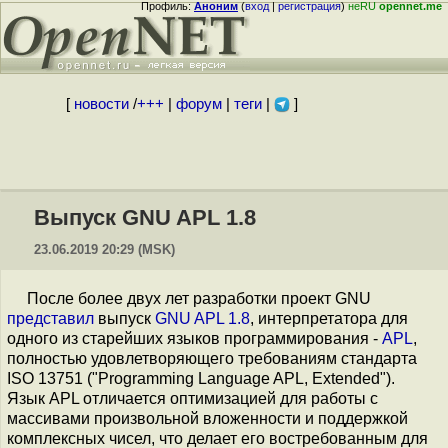
Профиль:
Аноним
(
вход
|
регистрация
)
неRU
opennet.me
[
новости
/
+++
|
форум
|
теги
|
]
Выпуск GNU APL 1.8
23.06.2019 20:29 (MSK)
После более двух лет разработки проект GNU
представил
выпуск
GNU APL 1.8
, интерпретатора для
одного из старейших языков программирования -
APL
,
полностью удовлетворяющего требованиям стандарта
ISO 13751 ("Programming Language APL, Extended").
Язык APL отличается оптимизацией для работы с
массивами произвольной вложенности и поддержкой
комплексных чисел, что делает его востребованным для