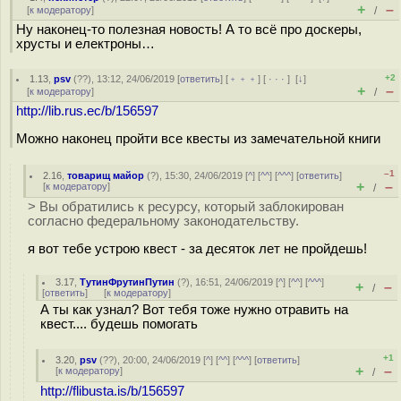
+
–
[
к модератору
]
/
Ну наконец-то полезная новость! А то всё про доскеры,
хрусты и електроны…
+2
1.13
,
psv
(
??
), 13:12, 24/06/2019 [
ответить
] [
﹢﹢﹢
] [
· · ·
]
[
↓
]
+
–
[
к модератору
]
/
http://lib.rus.ec/b/156597
Можно наконец пройти все квесты из замечательной книги
–1
2.16
,
товарищ майор
(
?
), 15:30, 24/06/2019 [
^
] [
^^
] [
^^^
] [
ответить
]
+
–
[
к модератору
]
/
> Вы обратились к ресурсу, который заблокирован
согласно федеральному законодательству.
я вот тебе устрою квест - за десяток лет не пройдешь!
3.17
,
ТутинФрутинПутин
(
?
), 16:51, 24/06/2019 [
^
] [
^^
] [
^^^
]
+
–
/
[
ответить
]
[
к модератору
]
А ты как узнал? Вот тебя тоже нужно отравить на
квест.... будешь помогать
+1
3.20
,
psv
(
??
), 20:00, 24/06/2019 [
^
] [
^^
] [
^^^
] [
ответить
]
+
–
[
к модератору
]
/
http://flibusta.is/b/156597