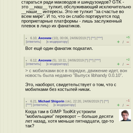
стараться ради маководов и шиндузоидов? GTK -
это __наш__ тулкит, обслуживающий исключительно
__наши__ интересы. Это не тулкит "за счастье во
всем мире". И то, что он слабо портируется под
проприетарные платформы - лишь заслуженный
плевок в лицо их фанатиков.
+5
6.10
,
Аноним
(
10
), 00:06, 24/06/2019 [
^
] [
^^
] [
^^^
]
+
–
[
ответить
]
[
к модератору
]
/
Вот ещё один фанатик подкатил.
+2
6.12
,
Аноним
(
5
), 10:11, 24/06/2019 [
^
] [
^^
] [
^^^
]
+
–
[
ответить
]
[
к модератору
]
/
> с мобилками все в порядке, движение идет, вон
новость была недавно "Выпуск libhandy 0.0.10".
Это, наоборот, свидетельствует о том, что с
мобилками без костылей никак.
–1
6.21
,
Michael Shigorin
(
ok
), 22:20, 24/06/2019 [
^
] [
^^
]
+
–
[
^^^
] [
ответить
]
[
к модератору
]
/
Когда там в GIMP ToolKit устроили
"мобильщики" переворот -- больше десяти
лет назад, хотя меньше пятнадцати, где-то
так?