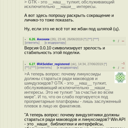
> GTK - это __наш__ тулкит, обслуживающий
исключительно __наши__ интересы.
А вот здесь попрошу раскрыть сокращение и
личико-то тоже показать.
Ну, если это не всё тот же жбан под шляпой (ц).
6.26
,
Аноним
(
26
), 23:48, 26/06/2019 [
^
] [
^^
] [
^^^
]
+
–
/
[
ответить
]
[
к модератору
]
Версия 0.0.10 символизирует зрелость и
стабильность этой поделки.
–1
6.27
,
IRASoldier_registered
(
ok
), 14:34, 27/06/2019 [
^
]
+
–
[
^^
] [
^^^
] [
ответить
]
[
к модератору
]
/
>А теперь вопрос: почему линуксоиды
должны стараться ради маководов и
шиндузоидов? GTK - это __наш__ тулкит,
обслуживающий исключительно __наши__
интересы. Это не тулкит "за счастье во всем
мире". И то, что он слабо портируется под
проприетарные платформы - лишь заслуженный
плевок в лицо их фанатиков.
"А теперь вопрос: почему виндузятники должны
стараться ради маководов и линуксоидов? Win API
- это _наши_ библиотеки и интерфейсы,