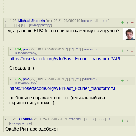
1.22
,
Michael Shigorin
(
ok
), 22:21, 24/06/2019 [
ответить
] [
﹢﹢﹢
]
+
–
/
[
· · ·
]
[
↓
] [
↑
] [
к модератору
]
Гм, а раньше БПФ было принято каждому саморучно?
2.24
,
psv
(
??
), 10:13, 25/06/2019 [
^
] [
^^
] [
^^^
] [
ответить
]
+
–
/
[
к модератору
]
https://rosettacode.org/wiki/Fast_Fourier_transform#APL
Страдали :)
2.25
,
psv
(
??
), 10:15, 25/06/2019 [
^
] [
^^
] [
^^^
] [
ответить
]
+
–
/
[
к модератору
]
https://rosettacode.org/wiki/Fast_Fourier_transform#J
но больше поражает вот это (гениальный ява
скрипто писун тоже :)
1.23
,
Аноним
(
23
), 07:40, 25/06/2019 [
ответить
] [
﹢﹢﹢
] [
· · ·
]
[
↑
]
+
–
/
[
к модератору
]
Окабе Ринтаро одобряет