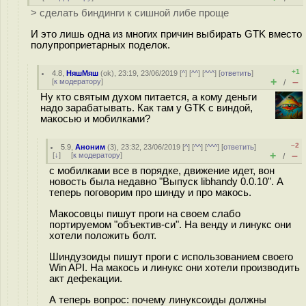
> сделать биндинги к сишной либе проще
И это лишь одна из многих причин выбирать GTK вместо
полупроприетарных поделок.
+1
4.8
,
НяшМяш
(
ok
), 23:19, 23/06/2019 [
^
] [
^^
] [
^^^
] [
ответить
]
+
–
[
к модератору
]
/
Ну кто святым духом питается, а кому деньги
надо зарабатывать. Как там у GTK с виндой,
макосью и мобилками?
–2
5.9
,
Аноним
(
3
), 23:32, 23/06/2019 [
^
] [
^^
] [
^^^
] [
ответить
]
+
–
[
↓
] [
к модератору
]
/
с мобилками все в порядке, движение идет, вон
новость была недавно "Выпуск libhandy 0.0.10". А
теперь поговорим про шинду и про макось.
Макосовцы пишут проги на своем слабо
портируемом "объектив-си". На венду и линукс они
хотели положить болт.
Шиндузоиды пишут проги с использованием своего
Win API. На макось и линукс они хотели производить
акт дефекации.
А теперь вопрос: почему линуксоиды должны