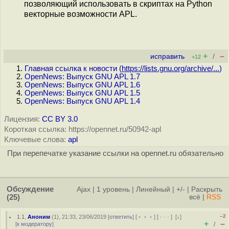
позволяющий использовать в скриптах на Python
векторные возможности APL.
+
–
исправить
/
+12
Главная ссылка к новости (
https://lists.gnu.org/archive/...
)
OpenNews: Выпуск GNU APL 1.7
OpenNews: Выпуск GNU APL 1.6
OpenNews: Выпуск GNU APL 1.5
OpenNews: Выпуск GNU APL 1.4
Лицензия:
CC BY 3.0
Короткая ссылка: https://opennet.ru/50942-apl
Ключевые слова:
apl
При перепечатке указание ссылки на opennet.ru обязательно
Обсуждение
Ajax
|
1 уровень
|
Линейный
|
+/-
|
Раскрыть
(25)
всё
|
RSS
–2
1.1
,
Аноним
(
1
), 21:33, 23/06/2019 [
ответить
] [
﹢﹢﹢
] [
· · ·
]
[
↓
]
+
–
[
к модератору
]
/