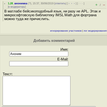
1.28
,
анонимка
(
?
), 15:37, 30/06/2019 [
ответить
] [
﹢﹢﹢
] [
· · ·
]
+
–
/
[
к модератору
]
В матлабе бейсикоподобный язык, ни разу не APL. Этак и
микрософтовскую библиотеку IMSL Math для фортрана
можно туда же причислить.
игнорирование участников
|
лог модерирования
Добавить комментарий
Имя:
E-Mail:
Текст: