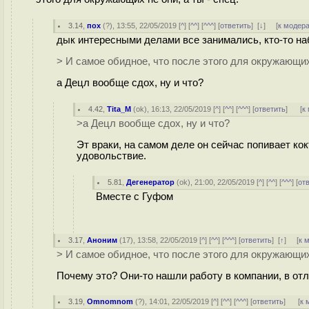
3.14
,
пох
(
?
), 13:55, 22/05/2019 [
^
] [
^^
] [
^^^
] [
ответить
]
[
↓
] [
к модер
дык интересными делами все занимались, кто-то наб
> И самое обидное, что после этого для окружающих 
а Децл вообще сдох, ну и что?
4.42
,
Tita_M
(
ok
), 16:13, 22/05/2019 [
^
] [
^^
] [
^^^
] [
ответить
]
[
к
>а Децл вообще сдох, ну и что?
Эт враки, на самом деле он сейчас попивает кок
удовольствие.
5.81
,
Дегенератор
(
ok
), 21:00, 22/05/2019 [
^
] [
^^
] [
^^^
] [
от
Вместе с Гуфом
3.17
,
Аноним
(
17
), 13:58, 22/05/2019 [
^
] [
^^
] [
^^^
] [
ответить
]
[
↑
] [
к 
> И самое обидное, что после этого для окружающих 
Почему это? Они-то нашли работу в компании, в отл
3.19
,
Omnomnom
(
?
), 14:01, 22/05/2019 [
^
] [
^^
] [
^^^
] [
ответить
]
[
к 