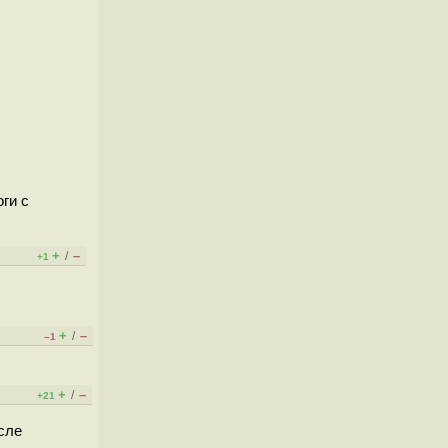
ги с
+
–
/
+1
+
–
/
–1
+
–
/
+21
сле