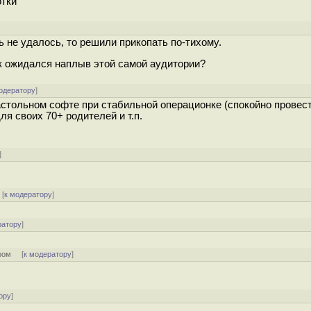
отки
 не удалось, то решили прикопать по-тихому.
к ожидался наплыв этой самой аудитории?
одератору
]
стольном софте при стабильной операционке (спокойно провес
ля своих 70+ родителей и т.п.
]
[
к модератору
]
ратору
]
ром
[
к модератору
]
ору
]