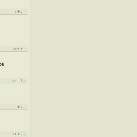
+
–
/
–3
+
–
/
+2
оё
+
–
/
+1
+
–
/
+
–
/
+1