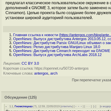
предлагал классическое пользовательское окружение в
дополнений к GNOME 3, которое затем было заменено н
Cinnamon). Целью проекта было создание более дружелю
установки широкой аудиторией пользователей.
Главная ссылка к новости (
https://antergos.com/blog/ante..
OpenNews: Выпуск дистрибутива Antergos 2013.05.12, с
OpenNews: Дистрибутив Parsix GNU/Linux объявил о за
OpenNews: Релиз дистрибутива Manjaro Linux 18.0
OpenNews: Дистрибутив Cinnarch переходит на GNOME 
OpenNews: Выпуск дистрибутива ArchLabs 2018.12
Лицензия:
CC BY 3.0
Короткая ссылка: https://opennet.ru/50720-antergos
Ключевые слова:
antergos
,
arch
При перепечатке указа
Обсуждение
(125)
1.1
,
Гномспецназ
(
?
), 12:59, 22/05/2019 [
ответить
] [
﹢﹢﹢
] [
· · ·
]
[
↓
] [
к модер