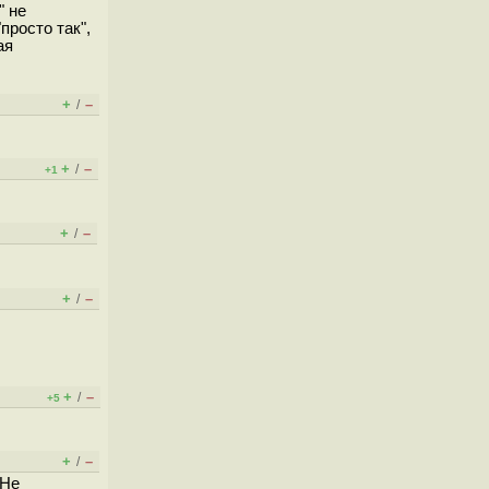
" не
просто так",
ая
+
–
/
+
–
/
+1
+
–
/
+
–
/
+
–
/
+5
+
–
/
 Не