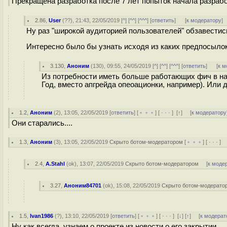
Прекращена разработка после 7 лет попыток начала разраб
2.86
,
User
(
??
), 21:43, 22/05/2019 [
^
] [
^^
] [
^^^
] [
ответить
]
[
к модератору
]
Ну раз "широкой аудиторией пользователей" обзавестись
Интересно было бы узнать исходя из каких предпосыло
3.130
,
Аноним
(
130
), 09:55, 24/05/2019 [
^
] [
^^
] [
^^^
] [
ответить
]
[
к м
Из потребности иметь больше работающих фич в на
Год, вместо апгрейда опеоационки, например). Или д
1.2
,
Аноним
(
2
), 13:05, 22/05/2019 [
ответить
] [
﹢﹢﹢
] [
· · ·
]
[
↑
] [
к модератору
Они старались....
1.3
,
Аноним
(
3
), 13:05, 22/05/2019
Скрыто ботом-модератором
[
﹢﹢﹢
] [
· · ·
] 
2.4
,
A.Stahl
(
ok
), 13:07, 22/05/2019
Скрыто ботом-модератором
[
к моде
3.27
,
Аноним84701
(
ok
), 15:08, 22/05/2019
Скрыто ботом-модерато
1.5
,
Ivan1986
(
?
), 13:10, 22/05/2019 [
ответить
] [
﹢﹢﹢
] [
· · ·
]
[
↓
] [
↑
] [
к модерат
Ну как всегда, узнаем о проекте из новости о его закрытии