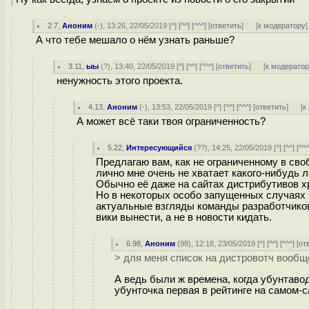
2.7
,
Аноним
(
-
), 13:26, 22/05/2019 [
^
] [
^^
] [
^^^
] [
ответить
]
[
к модератору
]
А что тебе мешало о нём узнать раньше?
3.11
,
ыы
(
?
), 13:40, 22/05/2019 [
^
] [
^^
] [
^^^
] [
ответить
]
[
к модерато
ненужность этого проекта.
4.13
,
Аноним
(
-
), 13:53, 22/05/2019 [
^
] [
^^
] [
^^^
] [
ответить
]
[
к
А может всё таки твоя ограниченность?
5.22
,
Интересующийся
(
??
), 14:25, 22/05/2019 [
^
] [
^^
] [
^^
Предлагаю вам, как не ограниченному в сво
лично мне очень не хватает какого-нибудь
Обычно её даже на сайтах дистрибутивов хр
Но в некоторых особо запущенных случаях п
актуальные взгляды команды разработчиков.
вики вынести, а не в новости кидать.
6.98
,
Аноним
(
98
), 12:18, 23/05/2019 [
^
] [
^^
] [
^^^
] [
от
> для меня список на дистровотч вообще
А ведь были ж времена, когда убунтаво
убунточка первая в рейтинге на самом-