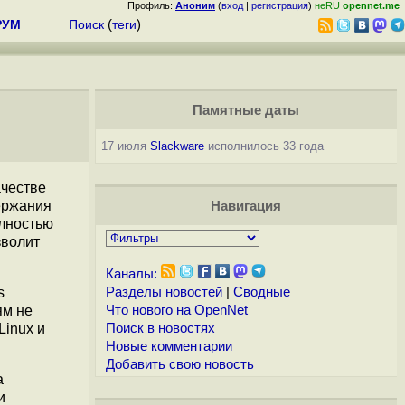
Профиль:
Аноним
(
вход
|
регистрация
)
неRU
opennet.me
РУМ
Поиск
(
теги
)
Памятные даты
17 июля
Slackware
исполнилось 33 года
ачестве
ержания
Навигация
олностью
зволит
Каналы:
s
Разделы новостей
|
Сводные
ям не
Что нового на OpenNet
Linux и
Поиск в новостях
Новые комментарии
Добавить свою новость
а
и