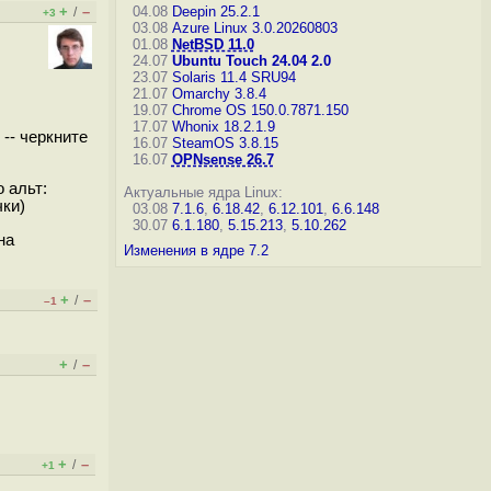
+
–
04.08
Deepin 25.2.1
/
+3
03.08
Azure Linux 3.0.20260803
01.08
NetBSD 11.0
24.07
Ubuntu Touch 24.04 2.0
23.07
Solaris 11.4 SRU94
21.07
Omarchy 3.8.4
19.07
Chrome OS 150.0.7871.150
17.07
Whonix 18.2.1.9
 -- черкните
16.07
SteamOS 3.8.15
16.07
OPNsense 26.7
 альт:
Актуальные ядра Linux:
чки)
03.08
7.1.6
,
6.18.42
,
6.12.101
,
6.6.148
30.07
6.1.180
,
5.15.213
,
5.10.262
на
Изменения в ядре 7.2
+
–
/
–1
+
–
/
+
–
/
+1