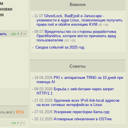
ем
Важное
ановки
ля
-
11.07
GhostLock, BadEpoll и Januscape -
уязвимости в ядре Linux, позволяющие получить
права root и обойти изоляцию KVM
(82 +34)
-
08.07
Вредительство со стороны разработчика
+
–
вить
/
+20
OpenMandriva, которое могло причинить вред
пользователям
(107 +33)
-
Сводка событий за 2025 год
Советы
-
19.04.2026
PKI с аппаратным TRNG за 10 дней при
помощи AI
-
09.03.2026
Борьба с web-ботами через запрет
HTTP/1.1
-
27.02.2026
Удаление всех IPv6 link-local адресов
на всех сетевых интерфейсах в Linux
-
27.01.2026
Ускорение пересборки llama.cpp
ть всё
|
RSS
-
25.12.2025
Атомарные обновления в OSTree
+
–
/
+36