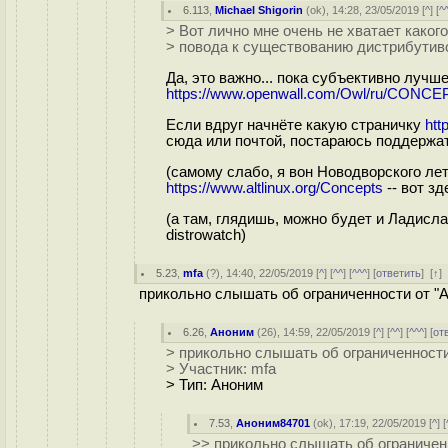
6.113
,
Michael Shigorin
(
ok
), 14:28, 23/05/2019 [
^
] [
^
> Вот лично мне очень не хватает како
> повода к существованию дистрибутив
Да, это важно... пока субъективно лучше
https://www.openwall.com/Owl/ru/CONCE
Если вдруг начнёте какую страничку
htt
сюда или почтой, постараюсь поддержат
(самому слабо, я вон Новодворского лет
https://www.altlinux.org/Concepts
-- вот з
(а там, глядишь, можно будет и Ладис
distrowatch)
5.23
,
mfa
(
?
), 14:40, 22/05/2019 [
^
] [
^^
] [
^^^
] [
ответить
]
[
↑
]
прикольно слышать об ограниченности от "А
6.26
,
Аноним
(
26
), 14:59, 22/05/2019 [
^
] [
^^
] [
^^^
] [
от
> прикольно слышать об ограниченности
> Участник: mfa
> Тип: Аноним
7.53
,
Аноним84701
(
ok
), 17:19, 22/05/2019 [
^
] [
>> прикольно слышать об ограниченн