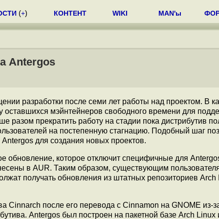
ОСТИ
(
+
)
КОНТЕНТ
WIKI
MAN'ы
ФО
а Antergos
ении разработки после семи лет работы над проектом. В к
 у оставшихся мэйнтейнеров свободного времени для подд
ше разом прекратить работу на стадии пока дистрибутив п
пользователей на постепенную стагнацию. Подобный шаг по
Antergos для создания новых проектов.
е обновление, которое отключит специфичные для Antergo
несены в AUR. Таким образом, существующим пользовател
олжат получать обновления из штатных репозиториев Arch 
ва Cinnarch после его перевода с Cinnamon на GNOME из-з
утива. Antergos был построен на пакетной базе Arch Linux 