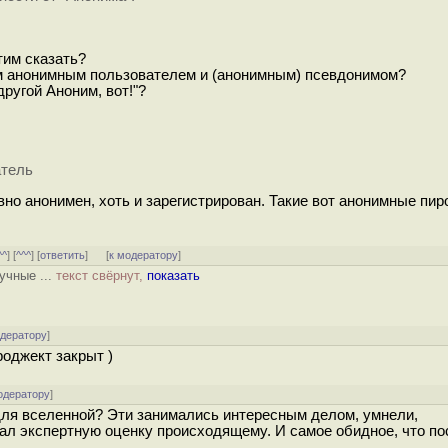
тим сказать?
им анонимным пользователем и (анонимным) псевдонимом?
другой Аноним, вот!"?
атель
вно анонимен, хоть и зарегистрирован. Такие вот анонимные пиро
^^
] [
^^^
] [
ответить
]
[
к модератору
]
учные ...
текст свёрнут,
показать
одератору
]
оджект закрыт )
одератору
]
 для вселенной? Эти занимались интересным делом, умнели,
дал экспертную оценку происходящему. И самое обидное, что по