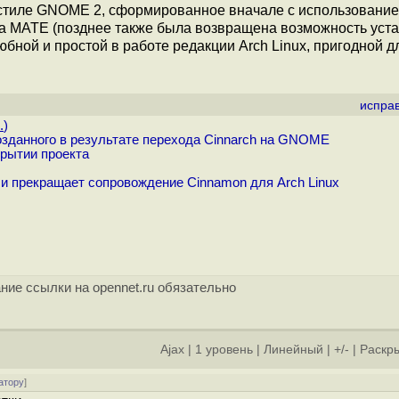
 стиле GNOME 2, сформированное вначале с использовани
а MATE (позднее также была возвращена возможность уст
бной и простой в работе редакции Arch Linux, пригодной д
испра
.
)
озданного в результате перехода Cinnarch на GNOME
крытии проекта
и прекращает сопровождение Cinnamon для Arch Linux
ние ссылки на opennet.ru обязательно
Ajax
|
1 уровень
|
Линейный
|
+/-
|
Раскры
атору
]