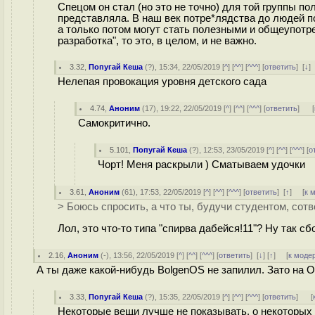
Спецом он стал (но это не точно) для той группы по
представляла. В наш век потре*лядства до людей по
а только потом могут стать полезными и общеупотреб
разработка", то это, в целом, и не важно.
3.32
,
Попугай Кеша
(
?
), 15:34, 22/05/2019 [
^
] [
^^
] [
^^^
] [
ответить
]
[
↓
]
Нелепая провокация уровня детского сада
4.74
,
Аноним
(
17
), 19:22, 22/05/2019 [
^
] [
^^
] [
^^^
] [
ответить
]
[
Самокритично.
5.101
,
Попугай Кеша
(
?
), 12:53, 23/05/2019 [
^
] [
^^
] [
^^^
] [
о
Чорт! Меня раскрыли ) Сматываем удочки
3.61
,
Аноним
(
61
), 17:53, 22/05/2019 [
^
] [
^^
] [
^^^
] [
ответить
]
[
↑
] [
к 
> Боюсь спросить, а что ты, будучи студентом, сот
Лол, это что-то типа "спирва дабейся!11"? Ну так с
2.16
,
Аноним
(
-
), 13:56, 22/05/2019 [
^
] [
^^
] [
^^^
] [
ответить
]
[
↓
] [
↑
] [
к моде
А ты даже какой-нибудь BolgenOS не запилил. Зато на 
3.33
,
Попугай Кеша
(
?
), 15:35, 22/05/2019 [
^
] [
^^
] [
^^^
] [
ответить
]
[
Некоторые вещи лучше не показывать, о некоторых -