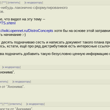
^
] [
^^^
] [
ответить
]
[
к модератору
]
го-нибудь лаконично сформулированного
ов.
е, что видел на эту тему --
PTS.shtml
p://wiki.opennet.ru/DistroConcepts
хотя бы на основе этой затравки
ь начинание :-)
 десять подначиваю сесть и написать документ такого плана про
десь, кстати, ещё про ряд дистрибутивов есть интересные ссыло
лава подначить добавить такую безусловно ценную информацию 
 [
к модератору
]
нонима".
ветить
]
[
к модератору
]
 от "Анонима".
^^
] [
^^^
] [
ответить
]
[
к модератору
]
ости от "Анонима".