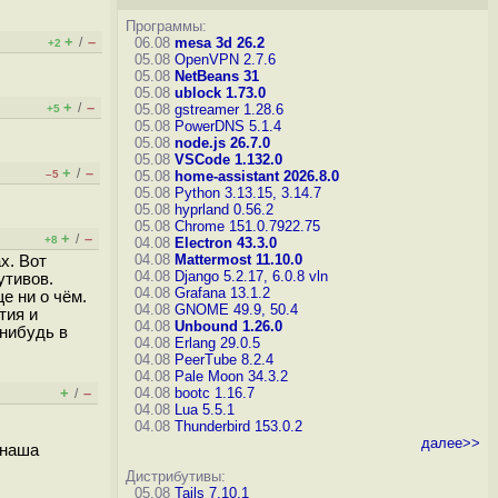
Программы:
+
–
/
06.08
mesa 3d 26.2
+2
05.08
OpenVPN 2.7.6
05.08
NetBeans 31
05.08
ublock 1.73.0
+
–
/
05.08
gstreamer 1.28.6
+5
05.08
PowerDNS 5.1.4
05.08
node.js 26.7.0
05.08
VSCode 1.132.0
+
–
/
–5
05.08
home-assistant 2026.8.0
05.08
Python 3.13.15, 3.14.7
05.08
hyprland 0.56.2
05.08
Chrome 151.0.7922.75
+
–
/
+8
04.08
Electron 43.3.0
04.08
Mattermost 11.10.0
х. Вот
04.08
Django 5.2.17, 6.0.8
vln
утивов.
04.08
Grafana 13.1.2
е ни о чём.
04.08
GNOME 49.9, 50.4
тия и
04.08
Unbound 1.26.0
-нибудь в
04.08
Erlang 29.0.5
04.08
PeerTube 8.2.4
04.08
Pale Moon 34.3.2
+
–
04.08
bootc 1.16.7
/
04.08
Lua 5.5.1
04.08
Thunderbird 153.0.2
далее>>
 наша
Дистрибутивы:
05.08
Tails 7.10.1