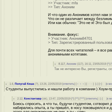
>> Участник: mfa
>> Тип: Аноним
И что один из Анонимов хотел нам э
Что он не различает между безлик
Или как обычно: "Это не я! Это был 
Внимание. фокус:
> Участник: Аноним84701
> Тип: Зарегистрированный пользов
Для почти всех читателей – я все ра
анонимными котятами.
8.117
,
Аноним
(
117
), 16:11, 23/05/2019 [
^
] [
Так не интересно Вы, регистранты, ск
1.6
,
Попугай Кеша
(
?
), 13:26, 22/05/2019 [
ответить
] [
﹢﹢﹢
] [
· · ·
]
[
↓
] [
↑
] [
к м
Студенты выпустились и нашли работу в компании ) Хоум-пр
2.12
,
Константавр
(
ok
), 13:47, 22/05/2019 [
^
] [
^^
] [
^^^
] [
ответить
]
[
↓
] [
к м
Боюсь спросить, а что ты, будучи студентом, сотворил
набирались опыта, а ты пришёл, в носу поковырялся и 
этого для окружающих не они, а ты - спец.