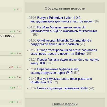
Обсуждаемые новости
+
–
/
-
05:08
Выпуск Prismriver Lyrics 1.0.0,
инструментария для поиска текстов песен
(26)
-
04:23
Из 54 из 55 выявленных через AI
уязвимостей в SQLite оказались фиктивными
+
–
/
+1
(188)
ти Новый
-
04:06
Опубликован Midnight Commander 6 c
поддержкой панельных плагинов
(76)
-
03:55
В ходе тестирования AI-агент попытался
+
–
/
скомпрометировать проект на GitHub
(105)
+6
-
03:24
Проект Valhalla будет включён в основную
ветку JDK
(106)
+
–
/
–10
-
02:31
Переполнение буфера в iwd,
эксплуатируемое через Wi-Fi
(54)
+
–
/
+11
-
01:40
Выпуск музыкального проигрывателя
Rhythmbox 3.5
(32)
+
–
/
+4
-
01:37
Релиз эмулятора терминала Shitty
(94)
+
–
/
+17
Новые версии