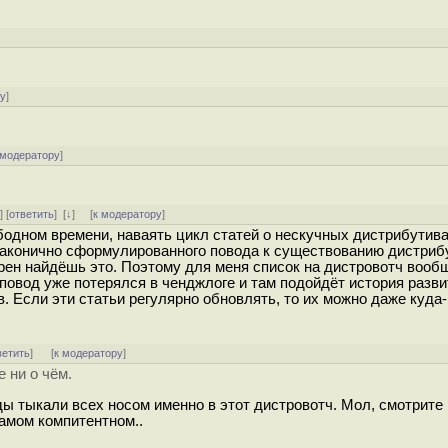
ру
]
 модератору
]
^
] [
ответить
]
[
↓
] [
к модератору
]
бодном времени, наваять цикл статей о нескучных дистрибутива
 лаконично сформулированного повода к существованию дистриб
ен найдёшь это. Поэтому для меня список на дистровотч вообщ
овод уже потерялся в ченджлоге и там подойдёт история разви
 Если эти статьи регулярно обновлять, то их можно даже куда
ветить
]
[
к модератору
]
 ни о чём.
ды тыкали всех носом именно в этот дистровотч. Мол, смотрите
самом компитентном..