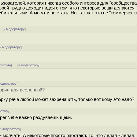
льзователей, которая никогда особого интереса для "сообщества
рой трудно доходит идея о том, что некоторые вещи делаются "
ительными. А могут и не стать. Но, так как это не "коммерческ
 [
к модератору
]
к модератору
]
тветить
]
[
к модератору
]
модератору
]
ворил для вселенной?
борку рача любой может захреначить, только вот кому это надо?
ратору
]
OpenNet'е важно раздуваешь щёки.
к модератору
]
 молчать. А некоторые просто работают. То, что делал - делал.