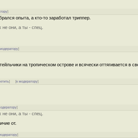
атору
]
рался опыта, а кто-то заработал триппер.
не они, а ты - спец.
 модератору
]
тейльчики на тропическом острове и всячески оттягивается в св
ветить
]
[
к модератору
]
модератору
]
не они, а ты - спец.
ичие от.
модератору
]