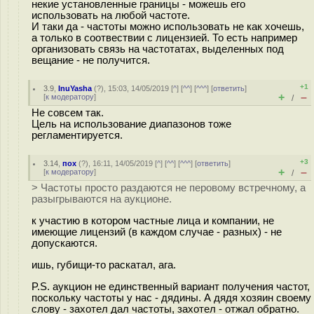
некие установленные границы - можешь его
использовать на любой частоте.
И таки да - частоты можно использовать не как хочешь,
а только в соотвествии с лицензией. То есть например
организовать связь на частотатах, выделенных под
вещание - не получится.
+1
3.9
,
InuYasha
(
?
), 15:03, 14/05/2019 [
^
] [
^^
] [
^^^
] [
ответить
]
+
–
[
к модератору
]
/
Не совсем так.
Цель на использование диапазонов тоже
регламентируется.
+3
3.14
,
пох
(
?
), 16:11, 14/05/2019 [
^
] [
^^
] [
^^^
] [
ответить
]
+
–
[
к модератору
]
/
> Частоты просто раздаются не перовому встречному, а
разыгрываются на аукционе.
к участию в котором частные лица и компании, не
имеющие лицензий (в каждом случае - разных) - не
допускаются.
ишь, губищи-то раскатал, ага.
P.S. аукцион не единственный вариант получения частот,
поскольку частоты у нас - дядины. А дядя хозяин своему
слову - захотел дал частоты, захотел - отжал обратно.