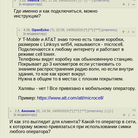
3.15
,
freehck
(
ok
), 17:28, 14/05/2019 [
^
] [
^^
] [
^^^
] [
ответить
]
+
–
[
к модератору
]
/
Где именно и как подключиться, можно
инструкции?
4.26
,
OpenEcho
(
?
), 22:39, 14/05/2019 [
^
] [
^^
] [
^^^
] [
ответить
]
+
–
/
[
к модератору
]
У T-Mobile и AT&T знаю точно есть такие коробки,
размером с Linksys wrt54, называются - microcell.
Подключаются к любому интернету и работают в
режиме cell tower.
Телефоны видят коробку как обыкновенную станцию.
Покрывает до 3 километров если установить со
знанием распространения радио волн, но если внутри
здания, то кое как кроют вокруг.
Нужна в общем то в местах с плохим покрытием.
Халявы - нет ! Все привязано к мобильному оператору.
Пример:
https://www.att.com/att/microcell/
+1
2.8
,
Аноним
(
8
), 14:34, 14/05/2019 [
^
] [
^^
] [
^^^
] [
ответить
]
[
↓
] [
↑
]
+
–
[
к модератору
]
/
И как это выглядит для клиента? Какой-то оператор в сети,
к которому можно привязаться при использовании симки
любого оператора?