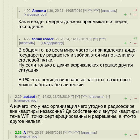
–1
4.20
,
Аноним
(
19
), 20:21, 14/05/2019 [
^
] [
^^
] [
^^^
] [
ответить
]
+
–
[
к модератору
]
/
Как и везде, смерды должны пресмыкаться перед
господином
+1
4.22
,
forum reader
(
?
), 20:24, 14/05/2019 [
^
] [
^^
] [
^^^
]
+
–
[
ответить
]
[
к модератору
]
/
В общем то, во всем мире частоты принадлежат дяде-
государству раздаются и забираются им по желанию
его левой пятки.
Ну если только в диких африканских странах другая
ситуация.
В РФ есть нелицензированные частоты, на которых
можно работать без лицензии.
2.29
,
asdasd
(
?
), 14:02, 15/05/2019 [
^
] [
^^
] [
^^^
] [
ответить
]
[
↑
]
+
–
/
[
к модератору
]
А ничего что у нас организация чего угодно в радиоэфире
вне квартиры незаконна? Да собственно и внутри квартиры
теже WiFi точки сертифицированны и разрешены, а что-то
другое нельзя.
2.33
,
А
(
??
), 20:57, 16/05/2019 [
^
] [
^^
] [
^^^
] [
ответить
]
+
–
/
[
к модератору
]