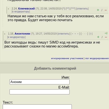
2.24
,
Ключевский
(
?
), 22:08, 14/05/2019 [
^
] [
^^
] [
^^^
] [
ответить
]
+
–
/
[
к модератору
]
Напиши же нам статью как у тебя все реализовано, если
это правда. Будет интересно почитать
+2
1.18
,
Анонтоним
(
?
), 19:27, 14/05/2019 [
ответить
] [
﹢﹢﹢
] [
· · ·
]
[
↑
]
+
–
[
к модератору
]
/
Вот молодцы ведь: пишут SIMD код на интринсиках и не
рассказывают сказки по магию ассемблера.
игнорирование участников
|
лог модерирования
Добавить комментарий
Имя:
E-Mail:
Текст: