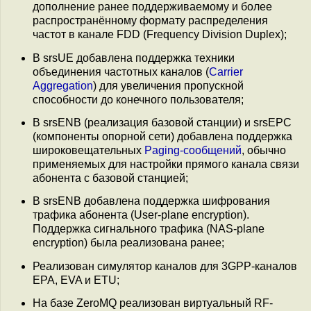
дополнение ранее поддерживаемому и более
распространённому формату распределения
частот в канале FDD (Frequency Division Duplex);
В srsUE добавлена поддержка техники
объединения частотных каналов (
Carrier
Aggregation
) для увеличения пропускной
способности до конечного пользователя;
В srsENB (реализация базовой станции) и srsEPC
(компоненты опорной сети) добавлена поддержка
широковещательных
Paging-сообщений
, обычно
применяемых для настройки прямого канала связи
абонента с базовой станцией;
В srsENB добавлена поддержка шифрования
трафика абонента (User-plane encryption).
Поддержка сигнального трафика (NAS-plane
encryption) была реализована ранее;
Реализован симулятор каналов для 3GPP-каналов
EPA, EVA и ETU;
На базе ZeroMQ реализован виртуальный RF-