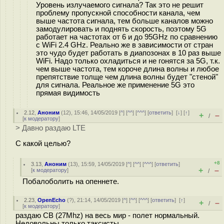
Уровень излучаемого сигнала? Так это не решит
проблему пропускной способности канала, чем
выше частота сигнала, тем больше каналов можно
замодулировать и поднять скорость, поэтому 5G
работает на частотах от 6 и до 95GHz по сравнению
c WiFi 2.4 GHz. Реально же в зависимости от стран
это чудо будет работать в диапозонах в 10 раз выше
WiFi. Надо только охладиться и не гонятся за 5G, т.к.
чем выше частота, тем короче длина волны и любое
препятствие толще чем длина волны будет "стеной"
для сигнала. Реальное же применение 5G это
прямая видимость
2.12
,
Аноним
(
12
), 15:46, 14/05/2019 [
^
] [
^^
] [
^^^
] [
ответить
]
[
↓
] [
↑
]
+
–
/
[
к модератору
]
> Давно раздаю LTE
С какой целью?
+8
3.13
,
Аноним
(
13
), 15:59, 14/05/2019 [
^
] [
^^
] [
^^^
] [
ответить
]
+
–
[
к модератору
]
/
Побалоболить на опеннете.
2.23
,
OpenEcho
(
?
), 21:14, 14/05/2019 [
^
] [
^^
] [
^^^
] [
ответить
]
[
↑
]
+
–
/
[
к модератору
]
раздаю CB (27Mhz) на весь мир - полет нормальный.
Недовольны только таксисты...