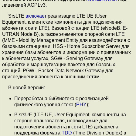
лицензией AGPLv3.
SrsLTE
включает
реализацию LTE UE (User
Equipment, клиентские компоненты для подключения
абонента к сети LTE), базовой станции LTE (eNodeB, E-
UTRAN Node B), а также элементов опорной сети LTE
(MME - Mobility Management Entity для взаимодействия с
базовыми станциями, HSS - Home Subscriber Server для
хранения базы абонентов и информации о привязанных
к абонентам услугах, SGW - Serving Gateway для
обработки и маршрутизации пакетов для базовых
станций, PGW - Packet Data Network Gateway для
присоединения абонента к внешним сетям.
В новой версии:
Переработана библиотека с реализацией
физического уровня стека (
PHY
);
В srsUE (LTE UE, User Equipment, компоненты на
стороне пользователя, необходимые для
подключения абонента к сети LTE) добавлена
поддержка формата
TDD
(Time Division Duplex) в