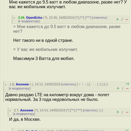
Мне кажется до 9.5 ватт в любом диапазоне, разве нет? У
вас же мобильник излучает.
3.34
,
OpenEcho
(
?
), 22:45, 16/05/2019 [
^
] [
^^
] [
^^^
] [
ответить
]
+
–
/
[
к модератору
]
> Мне кажется до 9.5 ватт в любом диапазоне, разве
нет?
Нет такого ни в одной стране.
> У вас же мобильник излучает.
Максимум 3 Ватта для мобил.
+6
1.6
,
Аноним
(
-
), 14:13, 14/05/2019 [
ответить
] [
﹢﹢﹢
] [
· · ·
]
[
↓
] [
↑
]
+
–
[
к модератору
]
/
Давно раздаю LTE на километр вокруг дома - полет
нормальный. За 3 года недовольных не было.
2.7
,
Аноним
(
7
), 14:14, 14/05/2019 [
^
] [
^^
] [
^^^
] [
ответить
]
[
↓
]
+
–
/
[
к модератору
]
И да, в Москве.
+2