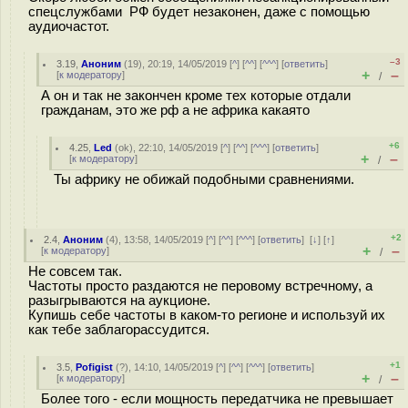
спецслужбами РФ будет незаконен, даже с помощью
аудиочастот.
–3
3.19
,
Аноним
(
19
), 20:19, 14/05/2019 [
^
] [
^^
] [
^^^
] [
ответить
]
+
–
[
к модератору
]
/
А он и так не закончен кроме тех которые отдали
гражданам, это же рф а не африка какаято
+6
4.25
,
Led
(
ok
), 22:10, 14/05/2019 [
^
] [
^^
] [
^^^
] [
ответить
]
+
–
[
к модератору
]
/
Ты африку не обижай подобными сравнениями.
+2
2.4
,
Аноним
(
4
), 13:58, 14/05/2019 [
^
] [
^^
] [
^^^
] [
ответить
]
[
↓
] [
↑
]
+
–
[
к модератору
]
/
Не совсем так.
Частоты просто раздаются не перовому встречному, а
разыгрываются на аукционе.
Купишь себе частоты в каком-то регионе и используй их
как тебе заблагорассудится.
+1
3.5
,
Pofigist
(
?
), 14:10, 14/05/2019 [
^
] [
^^
] [
^^^
] [
ответить
]
+
–
[
к модератору
]
/
Более того - если мощность передатчика не превышает