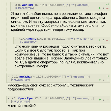
+1
3.16
,
Аноним
(
16
), 17:30, 14/05/2019 [
^
] [
^^
] [
^^^
] [
ответить
]
+
–
[
к модератору
]
/
Я не тот балабол выше, но в реальном сетапе телефон
видит ещё одного оператора, обычно с более мощным
сигналом. И на эту мощность телефоны слетаются как
мухи на варенье. Особенно айфоны этим грешили, по
крайней мере года три-четыре тому назад.
4.17
,
Аноним
(
17
), 18:46, 14/05/2019 [
^
] [
^^
] [
^^^
] [
ответить
]
+
–
/
[
к модератору
]
Это если sim-ка разрешит подключиться к этой сети.
Если бы всё было так просто [s], как при
коммунизме[/s], то не было бы таких ситуаций, что вот
возле этой вышки в Нижних Заблудинах ловит только
МТС, а другие операторы по нулям, исключительно
экстренные номера
+3
2.10
,
InuYasha
(
?
), 15:04, 14/05/2019 [
^
] [
^^
] [
^^^
] [
ответить
]
[
↑
]
+
–
[
к модератору
]
/
Расскажешь свой суксесс-стори? С техническими
подробностями.
2.11
,
Сргей Брин
(
?
), 15:36, 14/05/2019 [
^
] [
^^
] [
^^^
] [
ответить
]
[
↓
]
+
–
/
[
к модератору
]
А какой юзкейс?