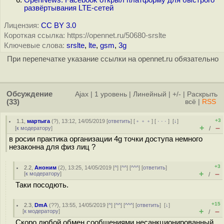
OpenNews: Facebook открыл платформу для быстрого
развёртывания LTE-сетей
Лицензия:
CC BY 3.0
Короткая ссылка: https://opennet.ru/50680-srslte
Ключевые слова:
srslte
,
lte
,
gsm
,
3g
При перепечатке указание ссылки на opennet.ru обязательно
Обсуждение
Ajax
|
1 уровень
|
Линейный
|
+/-
|
Раскрыть
(33)
всё
|
RSS
+3
1.1
,
мартыга
(
?
), 13:12, 14/05/2019 [
ответить
] [
﹢﹢﹢
] [
· · ·
]
[
↓
]
+
–
[
к модератору
]
/
в росии практика организации 4g точки доступа немного
незаконна для физ лиц ?
+3
2.2
,
Аноним
(
2
), 13:25, 14/05/2019 [
^
] [
^^
] [
^^^
] [
ответить
]
+
–
[
к модератору
]
/
Таки посодють.
+15
2.3
,
DmA
(
??
), 13:55, 14/05/2019 [
^
] [
^^
] [
^^^
] [
ответить
]
[
↓
]
+
–
[
к модератору
]
/
Скоро любой обмен сообщениями несанкционированный