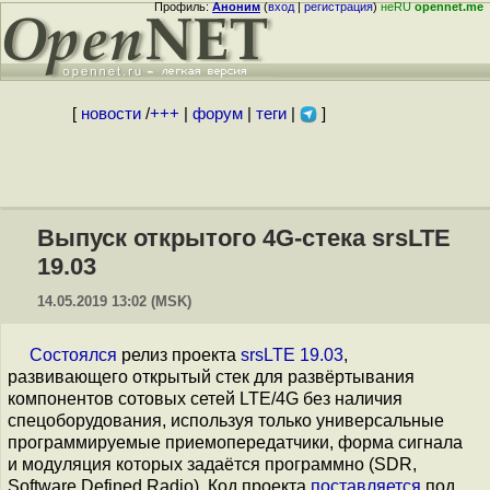
Профиль:
Аноним
(
вход
|
регистрация
)
неRU
opennet.me
[
новости
/
+++
|
форум
|
теги
|
]
Выпуск открытого 4G-стека srsLTE
19.03
14.05.2019 13:02 (MSK)
Состоялся
релиз проекта
srsLTE 19.03
,
развивающего открытый стек для развёртывания
компонентов сотовых сетей LTE/4G без наличия
спецоборудования, используя только универсальные
программируемые приемопередатчики, форма сигнала
и модуляция которых задаётся программно (SDR,
Software Defined Radio). Код проекта
поставляется
под