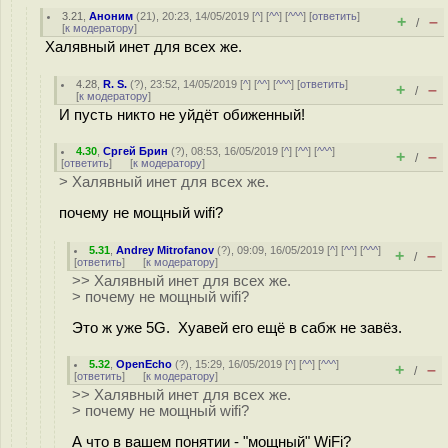
3.21
,
Аноним
(
21
), 20:23, 14/05/2019 [
^
] [
^^
] [
^^^
] [
ответить
]
+
–
/
[
к модератору
]
Халявный инет для всех же.
4.28
,
R. S.
(
?
), 23:52, 14/05/2019 [
^
] [
^^
] [
^^^
] [
ответить
]
+
–
/
[
к модератору
]
И пусть никто не уйдёт обиженный!
4.30
,
Сргей Брин
(
?
), 08:53, 16/05/2019 [
^
] [
^^
] [
^^^
]
+
–
/
[
ответить
]
[
к модератору
]
> Халявный инет для всех же.
почему не мощный wifi?
5.31
,
Andrey Mitrofanov
(
?
), 09:09, 16/05/2019 [
^
] [
^^
] [
^^^
]
+
–
/
[
ответить
]
[
к модератору
]
>> Халявный инет для всех же.
> почему не мощный wifi?
Это ж уже 5G. Хуавей его ещё в сабж не завёз.
5.32
,
OpenEcho
(
?
), 15:29, 16/05/2019 [
^
] [
^^
] [
^^^
]
+
–
/
[
ответить
]
[
к модератору
]
>> Халявный инет для всех же.
> почему не мощный wifi?
А что в вашем понятии - "мощный" WiFi?