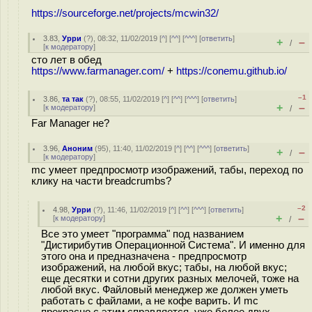
https://sourceforge.net/projects/mcwin32/
3.83
,
Урри
(
?
), 08:32, 11/02/2019 [
^
] [
^^
] [
^^^
] [
ответить
]
+
–
/
[
к модератору
]
сто лет в обед
https://www.farmanager.com/
+
https://conemu.github.io/
–1
3.86
,
та так
(
?
), 08:55, 11/02/2019 [
^
] [
^^
] [
^^^
] [
ответить
]
+
–
[
к модератору
]
/
Far Manager не?
3.96
,
Аноним
(
95
), 11:40, 11/02/2019 [
^
] [
^^
] [
^^^
] [
ответить
]
+
–
/
[
к модератору
]
mc умеет предпросмотр изображений, табы, переход по
клику на части breadcrumbs?
–2
4.98
,
Урри
(
?
), 11:46, 11/02/2019 [
^
] [
^^
] [
^^^
] [
ответить
]
+
–
[
к модератору
]
/
Все это умеет "программа" под названием
"Дистирибутив Операционной Система". И именно для
этого она и предназначена - предпросмотр
изображений, на любой вкус; табы, на любой вкус;
еще десятки и сотни других разных мелочей, тоже на
любой вкус. Файловый менеджер же должен уметь
работать с файлами, а не кофе варить. И mc