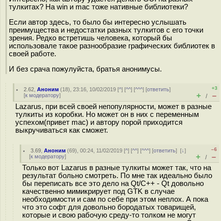
тулкитах? На win и mac тоже нативные библиотеки?
Если автор здесь, то было бы интересно услышать
преимущества и недостатки разных тулкитов с его точки
зрения. Редко встретишь человека, который бы
использовале такое разнообразие графических библиотек в
своей работе.
И без срача пожулуйста, братья анонимусы.
+3
2.62
,
Аноним
(
18
), 23:16, 10/02/2019 [
^
] [
^^
] [
^^^
] [
ответить
]
+
–
[
к модератору
]
/
Lazarus, при всей своей непопулярности, может в разные
тулкиты из коробки. Но может он в них с переменным
успехом(привет mac) и автору порой приходится
выкручиваться как сможет.
–6
3.69
,
Аноним
(
69
), 00:24, 11/02/2019 [
^
] [
^^
] [
^^^
] [
ответить
]
[
↓
]
+
–
[
к модератору
]
/
Только вот Lazarus в разные тулкиты может так, что на
результат больно смотреть. По мне так идеально было
бы переписать все это дело на Qt/C++ - Qt довольно
качественно мимикрирует под GTK в случае
необходимости и сам по себе при этом неплох. А пока
что это софт для довольно бородатых товарищей,
которые и свою рабочую среду-то толком не могут