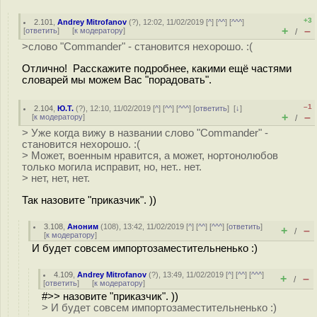
+3
2.101
,
Andrey Mitrofanov
(
?
), 12:02, 11/02/2019 [
^
] [
^^
] [
^^^
]
+
–
[
ответить
]
[
к модератору
]
/
>слово "Commander" - становится нехорошо. :(
Отлично! Расскажите подробнее, какими ещё частями
словарей мы можем Вас "порадовать".
–1
2.104
,
Ю.Т.
(
?
), 12:10, 11/02/2019 [
^
] [
^^
] [
^^^
] [
ответить
]
[
↓
]
+
–
[
к модератору
]
/
> Уже когда вижу в названии слово "Commander" -
становится нехорошо. :(
> Может, военным нравится, а может, нортонолюбов
только могила исправит, но, нет.. нет.
> нет, нет, нет.
Так назовите "приказчик". ))
3.108
,
Аноним
(
108
), 13:42, 11/02/2019 [
^
] [
^^
] [
^^^
] [
ответить
]
+
–
/
[
к модератору
]
И будет совсем импортозаместительненько :)
4.109
,
Andrey Mitrofanov
(
?
), 13:49, 11/02/2019 [
^
] [
^^
] [
^^^
]
+
–
/
[
ответить
]
[
к модератору
]
#>> назовите "приказчик". ))
> И будет совсем импортозаместительненько :)