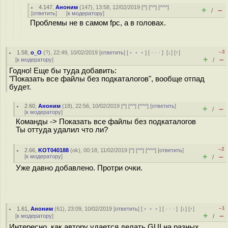
4.147
,
Аноним
(
147
), 13:58, 12/02/2019 [
^
] [
^^
] [
^^^
]
+
–
/
[
ответить
]
[
к модератору
]
Проблемы не в самом fpc, а в головах.
–3
1.58
,
о_О
(
?
), 22:49, 10/02/2019 [
ответить
] [
﹢﹢﹢
] [
· · ·
]
[
↓
] [
↑
]
+
–
[
к модератору
]
/
Годно! Еще бы туда добавить:
"Показать все файлы без подкаталогов", вообще отпад
будет.
2.60
,
Аноним
(
18
), 22:56, 10/02/2019 [
^
] [
^^
] [
^^^
] [
ответить
]
+
–
/
[
к модератору
]
Команды -> Показать все файлы без подкаталогов
Ты оттуда удалил что ли?
–2
2.66
,
KOT040188
(
ok
), 00:18, 11/02/2019 [
^
] [
^^
] [
^^^
] [
ответить
]
+
–
[
к модератору
]
/
Уже давно добавлено. Протри очки.
–1
1.61
,
Аноним
(
61
), 23:09, 10/02/2019 [
ответить
] [
﹢﹢﹢
] [
· · ·
]
[
↓
] [
↑
]
+
–
[
к модератору
]
/
Интересно, как автору удается делать GUI на разных