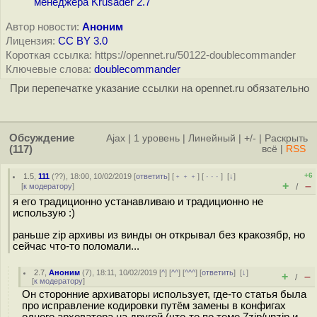
менеджера Krusader 2.7
Автор новости:
Аноним
Лицензия:
CC BY 3.0
Короткая ссылка: https://opennet.ru/50122-doublecommander
Ключевые слова:
doublecommander
При перепечатке указание ссылки на opennet.ru обязательно
Обсуждение
Ajax
|
1 уровень
|
Линейный
|
+/-
|
Раскрыть
(117)
всё
|
RSS
+6
1.5
,
111
(
??
), 18:00, 10/02/2019 [
ответить
] [
﹢﹢﹢
] [
· · ·
]
[
↓
]
+
–
[
к модератору
]
/
я его традиционно устанавливаю и традиционно не
использую :)
раньше zip архивы из винды он открывал без кракозябр, но
сейчас что-то поломали...
2.7
,
Аноним
(
7
), 18:11, 10/02/2019 [
^
] [
^^
] [
^^^
] [
ответить
]
[
↓
]
+
–
/
[
к модератору
]
Он сторонние архиваторы использует, где-то статья была
про исправление кодировки путём замены в конфигах