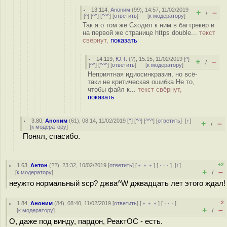
13.114
,
Аноним
(
99
), 14:57, 11/02/2019
+
–
/
[
^
] [
^^
] [
^^^
] [
ответить
]
[
к модератору
]
Так я о том же Сходил к ним в багтрекер и
на первой же странице https double...
текст
свёрнут,
показать
14.119
,
Ю.Т.
(
?
), 15:15, 11/02/2019 [
^
]
+
–
/
[
^^
] [
^^^
] [
ответить
]
[
к модератору
]
Неприятная идиосинкразия, но всё-
таки не критическая ошибка Не то,
чтобы файл к...
текст свёрнут,
показать
3.80
,
Аноним
(
61
), 08:14, 11/02/2019 [
^
] [
^^
] [
^^^
] [
ответить
]
[
↑
]
+
–
/
[
к модератору
]
Понял, спасибо.
+2
1.63
,
Антон
(
??
), 23:32, 10/02/2019 [
ответить
] [
﹢﹢﹢
] [
· · ·
]
[
↑
]
+
–
[
к модератору
]
/
неужто нормальный scp? джва^W джвадцать лет этого ждал!
–2
1.84
,
Аноним
(
84
), 08:40, 11/02/2019 [
ответить
] [
﹢﹢﹢
] [
· · ·
]
+
–
[
к модератору
]
/
О, даже под винду, пардон, РеактОС - есть.