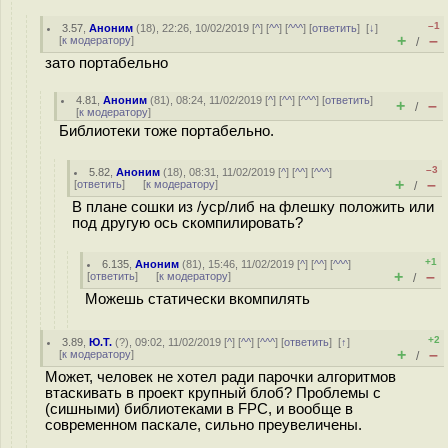
–1
3.57
,
Аноним
(
18
), 22:26, 10/02/2019 [
^
] [
^^
] [
^^^
] [
ответить
]
[
↓
]
+
–
[
к модератору
]
/
зато портабельно
4.81
,
Аноним
(
81
), 08:24, 11/02/2019 [
^
] [
^^
] [
^^^
] [
ответить
]
+
–
/
[
к модератору
]
Библиотеки тоже портабельно.
–3
5.82
,
Аноним
(
18
), 08:31, 11/02/2019 [
^
] [
^^
] [
^^^
]
+
–
[
ответить
]
[
к модератору
]
/
В плане сошки из /уср/либ на флешку положить или
под другую ось скомпилировать?
+1
6.135
,
Аноним
(
81
), 15:46, 11/02/2019 [
^
] [
^^
] [
^^^
]
+
–
[
ответить
]
[
к модератору
]
/
Можешь статически вкомпилять
+2
3.89
,
Ю.Т.
(
?
), 09:02, 11/02/2019 [
^
] [
^^
] [
^^^
] [
ответить
]
[
↑
]
+
–
[
к модератору
]
/
Может, человек не хотел ради парочки алгоритмов
втаскивать в проект крупный блоб? Проблемы с
(сишными) библиотеками в FPC, и вообще в
современном паскале, сильно преувеличены.