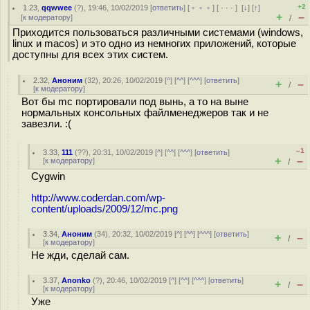
+2
1.23
,
qqwwee
(
?
), 19:46, 10/02/2019 [
ответить
] [
﹢﹢﹢
] [
· · ·
]
[
↓
] [
↑
]
+
–
[
к модератору
]
/
Приходится пользоваться различными системами (windows,
linux и macos) и это одно из немногих приложений, которые
доступны для всех этих систем.
2.32
,
Аноним
(
32
), 20:26, 10/02/2019 [
^
] [
^^
] [
^^^
] [
ответить
]
+
–
/
[
к модератору
]
Вот бы mc портировали под вынь, а то на выне
нормальных консольных файлменеджеров так и не
завезли. :(
–1
3.33
,
111
(
??
), 20:31, 10/02/2019 [
^
] [
^^
] [
^^^
] [
ответить
]
+
–
[
к модератору
]
/
Cygwin
http://www.coderdan.com/wp-
content/uploads/2009/12/mc.png
3.34
,
Аноним
(
34
), 20:32, 10/02/2019 [
^
] [
^^
] [
^^^
] [
ответить
]
+
–
/
[
к модератору
]
Не жди, сделай сам.
3.37
,
Anonko
(
?
), 20:46, 10/02/2019 [
^
] [
^^
] [
^^^
] [
ответить
]
+
–
/
[
к модератору
]
Уже