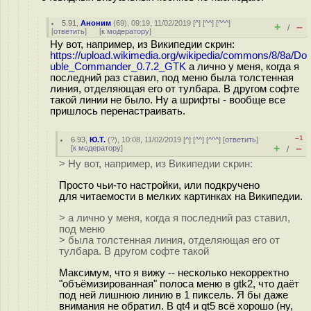
5.91
,
Аноним
(
69
), 09:19, 11/02/2019 [
^
] [
^^
] [
^^^
]
+
–
/
[
ответить
]
[
к модератору
]
Ну вот, например, из Википедии скрин:
https://upload.wikimedia.org/wikipedia/commons/8/8a/Do
uble_Commander_0.7.2_GTK
а лично у меня, когда я
последний раз ставил, под меню была толстенная
линия, отделяющая его от тулбара. В другом софте
такой линии не было. Ну а шрифты - вообще все
пришлось перенастраивать.
–1
6.93
,
Ю.Т.
(
?
), 10:08, 11/02/2019 [
^
] [
^^
] [
^^^
] [
ответить
]
+
–
[
к модератору
]
/
> Ну вот, например, из Википедии скрин:
Просто чьи-то настройки, или подкручено
для читаемости в мелких картинках на Википедии.
> а лично у меня, когда я последний раз ставил,
под меню
> была толстенная линия, отделяющая его от
тулбара. В другом софте такой
Максимум, что я вижу -- несколько некорректно
"объёмизированная" полоса меню в gtk2, что даёт
под ней лишнюю линию в 1 пиксель. Я бы даже
внимания не обратил. В qt4 и qt5 всё хорошо (ну,