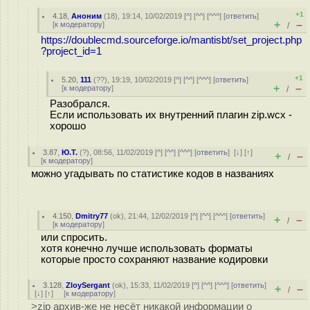
+1
4.18
,
Аноним
(
18
), 19:14, 10/02/2019 [
^
] [
^^
] [
^^^
] [
ответить
]
+
–
[
к модератору
]
/
https://doublecmd.sourceforge.io/mantisbt/set_project.php
?project_id=1
+1
5.20
,
111
(
??
), 19:19, 10/02/2019 [
^
] [
^^
] [
^^^
] [
ответить
]
+
–
[
к модератору
]
/
Разобрался.
Если использовать их внутренний плагин zip.wcx -
хорошо
3.87
,
Ю.Т.
(
?
), 08:56, 11/02/2019 [
^
] [
^^
] [
^^^
] [
ответить
]
[
↓
] [
↑
]
+
–
/
[
к модератору
]
можно угадывать по статистике кодов в названиях
4.150
,
Dmitry77
(
ok
), 21:44, 12/02/2019 [
^
] [
^^
] [
^^^
] [
ответить
]
+
–
/
[
к модератору
]
или спросить.
хотя конечно лучше использовать форматы
которые просто сохраняют название кодировки
3.128
,
ZloySergant
(
ok
), 15:33, 11/02/2019 [
^
] [
^^
] [
^^^
] [
ответить
]
+
–
/
[
↓
] [
↑
] [
к модератору
]
>zip архив-же не несёт никакой информации о