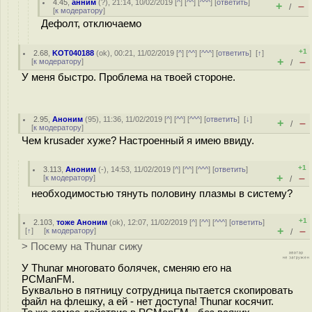
4.45
,
анним
(
?
), 21:14, 10/02/2019 [
^
] [
^^
] [
^^^
] [
ответить
]
+
–
/
[
к модератору
]
Дефолт, отключаемо
+1
2.68
,
KOT040188
(
ok
), 00:21, 11/02/2019 [
^
] [
^^
] [
^^^
] [
ответить
]
[
↑
]
+
–
[
к модератору
]
/
У меня быстро. Проблема на твоей стороне.
2.95
,
Аноним
(
95
), 11:36, 11/02/2019 [
^
] [
^^
] [
^^^
] [
ответить
]
[
↓
]
+
–
/
[
к модератору
]
Чем krusader хуже? Настроенный я имею ввиду.
+1
3.113
,
Аноним
(
-
), 14:53, 11/02/2019 [
^
] [
^^
] [
^^^
] [
ответить
]
+
–
[
к модератору
]
/
необходимостью тянуть половину плазмы в систему?
+1
2.103
,
тоже Аноним
(
ok
), 12:07, 11/02/2019 [
^
] [
^^
] [
^^^
] [
ответить
]
+
–
[
↑
] [
к модератору
]
/
> Посему на Thunar сижу
У Thunar многовато болячек, сменяю его на
PCManFM.
Буквально в пятницу сотрудница пытается скопировать
файл на флешку, а ей - нет доступа! Thunar косячит.