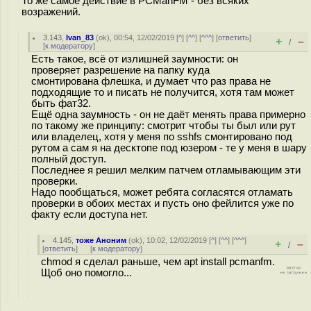
То же самое действие в PCManFM - без всяких
возражений.
3.143
,
Ivan_83
(
ok
), 00:54, 12/02/2019 [
^
] [
^^
] [
^^^
] [
ответить
]
+
–
/
[
к модератору
]
Есть такое, всё от излишней заумности: он
проверяет разрешение на папку куда
смонтирована флешка, и думает что раз права не
подходящие то и писать не получится, хотя там может
быть фат32.
Ещё одна заумность - он не даёт менять права примерно
по такому же принципу: смотрит чтобы ты был или рут
или владелец, хотя у меня по sshfs смонтировано под
рутом а сам я на десктопе под юзером - те у меня в шару
полный доступ.
Последнее я решил мелким патчем отламывающим эти
проверки.
Надо пообщаться, может ребята согласятся отламать
проверки в обоих местах и пусть оно фейлится уже по
факту если доступа нет.
4.145
,
тоже Аноним
(
ok
), 10:02, 12/02/2019 [
^
] [
^^
] [
^^^
]
+
–
/
[
ответить
]
[
к модератору
]
chmod я сделал раньше, чем apt install pcmanfm.
Щоб оно помогло...