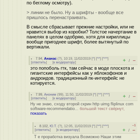
по беглому осмотру).
> линии не было. Ну а шрифты - вообще все
пришлось перенастраивать.
В смысле сбрасывает прежние настройки, или не
нравится выбор из коробки? Толстое начертание в
панелях в целом одобряю, хотя для кириллицы
вообще пригоднее шрифт, более вытянутый по
вертикали.
7.94
,
Ананас
(
?
), 10:19, 11/02/2019 [
^
] [
^^
] [
^^^
]
+
–
/
[
ответить
]
[
к модератору
]
это попоболь гтк, там сейчас в моде плоскота и
гигантские интерфейсы как у яблокофонов и
андроидов. традиционный пк-интерфейс не
котируется.
7.99
,
Аноним
(
99
), 11:50, 11/02/2019 [
^
] [
^^
] [
^^^
]
+
–
/
[
ответить
]
[
к модератору
]
Ну не знаю, сходу второй скрин http uimg fliplinux com
software-recommendatio...
большой текст свёрнут,
показать
–1
8.102
,
Ю.Т.
(
?
), 12:05, 11/02/2019 [
^
] [
^^
] [
^^^
]
+
–
[
ответить
]
[
к модератору
]
/
Т е проработка визуала Возможно Наши этим