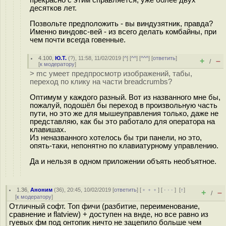
прекрасно с этим справляется, уже более двух
десятков лет.
Позвольте предположить - вы виндузятник, правда?
Именно виндовс-вей - из всего делать комбайны, при
чем почти всегда гoвенные.
4.100
,
Ю.Т.
(
?
), 11:58, 11/02/2019 [
^
] [
^^
] [
^^^
] [
ответить
]
+
–
/
[
к модератору
]
> mc умеет предпросмотр изображений, табы,
переход по клику на части breadcrumbs?
Оптимум у каждого разный. Вот из названного мне бы,
пожалуй, подошёл бы переход в произвольную часть
пути, но это же для мышеуправления только, даже не
представляю, как бы это работало для оператора на
клавишах.
Из неназванного хотелось бы три панели, но это,
опять-таки, непонятно по клавиатурному управлению.
Да и нельзя в одном приложении объять необъятное.
1.36
,
Аноним
(
36
), 20:45, 10/02/2019 [
ответить
] [
﹢﹢﹢
] [
· · ·
]
[
↑
]
+
–
/
[
к модератору
]
Отличный софт. Топ фичи (разбитие, переименование,
сравнение и flatview) + доступен на внде, но все равно из
гуевых фм под онтопик ничто не зацепило больше чем