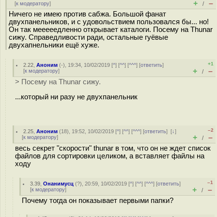
+
–
[
к модератору
]
/
Ничего не имею против сабжа. Большой фанат
двухпанельников, и с удовольствием пользовался бы... но!
Он так мееееедленно открывает каталоги. Посему на Thunar
сижу. Справедливости ради, остальные гуёвые
двухапнельники ещё хуже.
+1
2.22
,
Аноним
(
-
), 19:34, 10/02/2019 [
^
] [
^^
] [
^^^
] [
ответить
]
+
–
[
к модератору
]
/
> Посему на Thunar сижу.
...который ни разу не двухпанельник
–2
2.25
,
Аноним
(
18
), 19:52, 10/02/2019 [
^
] [
^^
] [
^^^
] [
ответить
]
[
↓
]
+
–
[
к модератору
]
/
весь секрет "скорости" thunar в том, что он не ждет список
файлов для сортировки целиком, а вставляет файлы на
ходу
–1
3.39
,
Онанимусц
(
?
), 20:59, 10/02/2019 [
^
] [
^^
] [
^^^
] [
ответить
]
+
–
[
к модератору
]
/
Почему тогда он показывает первыми папки?