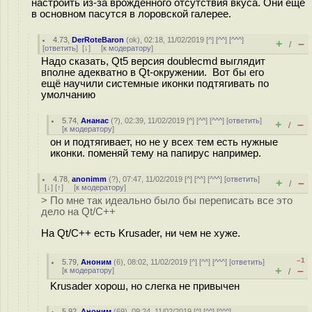
настроить из-за врожденного отсутствия вкуса. Они еще
в основном пасутся в лоровской галерее.
4.73
,
DerRoteBaron
(
ok
), 02:18, 11/02/2019 [
^
] [
^^
] [
^^^
]
+
–
/
[
ответить
]
[
↓
] [
к модератору
]
Надо сказать, Qt5 версия doublecmd выглядит
вполне адекватно в Qt-окружении. Вот бы его
ещё научили системные иконки подтягивать по
умолчанию
5.74
,
Ананас
(
?
), 02:39, 11/02/2019 [
^
] [
^^
] [
^^^
] [
ответить
]
+
–
/
[
к модератору
]
он и подтягивает, но не у всех тем есть нужные
иконки. поменяй тему на папирус например.
4.78
,
anonimm
(
?
), 07:47, 11/02/2019 [
^
] [
^^
] [
^^^
] [
ответить
]
+
–
/
[
↓
] [
↑
] [
к модератору
]
> По мне так идеально было бы переписать все это
дело на Qt/C++
На Qt/C++ есть Krusader, ни чем не хуже.
–1
5.79
,
Аноним
(
6
), 08:02, 11/02/2019 [
^
] [
^^
] [
^^^
] [
ответить
]
+
–
[
к модератору
]
/
Krusader хорош, но слегка не привычен
5.92
,
Аноним
(
69
), 09:24, 11/02/2019 [
^
] [
^^
] [
^^^
]