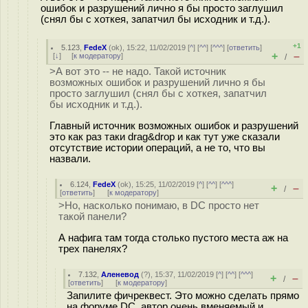
ошибок и разрушений лично я бы просто заглушил
(снял бы с хоткея, запатчил бы исходник и т.д.).
+1
5.123
,
FedeX
(
ok
), 15:22, 11/02/2019 [
^
] [
^^
] [
^^^
] [
ответить
]
+
–
[
↓
] [
к модератору
]
/
>А вот это -- не надо. Такой источник
возможных ошибок и разрушений лично я бы
просто заглушил (снял бы с хоткея, запатчил
бы исходник и т.д.).
Главный источник возможных ошибок и разрушений
это как раз таки drag&drop и как тут уже сказали
отсутствие истории операций, а не то, что вы
назвали.
6.124
,
FedeX
(
ok
), 15:25, 11/02/2019 [
^
] [
^^
] [
^^^
]
+
–
/
[
ответить
]
[
к модератору
]
>Но, насколько понимаю, в DC просто нет
такой панели?
А нафига там тогда столько пустого места аж на
трех панелях?
7.132
,
Аленевод
(
?
), 15:37, 11/02/2019 [
^
] [
^^
] [
^^^
]
+
–
/
[
ответить
]
[
к модератору
]
Запилите фичреквест. Это можно сделать прямо
на форуме DC, автор очень вменяемый и