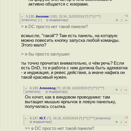
активно общается с юзерами.
+1
5.130
,
Аноним
(
130
), 15:34, 11/02/2019 [
^
] [
^^
] [
^^^
]
+
–
[
ответить
]
[
↑
] [
к модератору
]
/
> в DC просто нет такой панели?
всмысле, "такой"? Там есть панель, на которую
можно повесить кнопку запуска любой команды.
Этого мало?
> я бы просто заглушил
ты точно прочитал внимательно, о чём речь? Если
есть DnD, то и работа с ним должна быть адекватна
- и индикация, и ревес действия, а иначе нафига он
такой красивый нужен.
6.133
,
Аленевод
(
?
), 15:38, 11/02/2019 [
^
] [
^^
] [
^^^
]
+
–
/
[
ответить
]
[
к модератору
]
Он хочет, как в виндовом проводнике: там
вытащил мышью ярлычок в левую панельку,
получилась ссылка.
–1
6.137
,
Ю.Т.
(
?
), 16:16, 11/02/2019 [
^
] [
^^
] [
^^^
] [
ответить
]
+
–
[
к модератору
]
/
>> в DC просто нет такой панели?