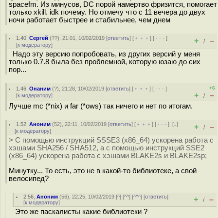
spacefm. Из минусов, DC порой намертво фризится, помогает
только xkill. idk почему. Но отмечу что с 11 вечера до двух
ночи работает быстрее и стабильнее, чем днем
1.40
,
Сергей
(
??
), 21:01, 10/02/2019 [
ответить
] [
﹢﹢﹢
] [
· · ·
]
+
–
/
[
к модератору
]
Надо эту версию попробовать, из других версий у меня
только 0.7.8 была без проблемной, которую юзаю до сих
пор...
+6
1.46
,
Онаним
(
?
), 21:28, 10/02/2019 [
ответить
] [
﹢﹢﹢
] [
· · ·
]
+
–
[
к модератору
]
/
Лучше mc (*nix) и far (*ows) так ничего и нет по итогам.
1.52
,
Аноним
(
52
), 22:11, 10/02/2019 [
ответить
] [
﹢﹢﹢
] [
· · ·
]
[
↓
]
+
–
/
[
к модератору
]
> C помощью инструкций SSSE3 (x86_64) ускорена работа с
хэшами SHA256 / SHA512, а с помощью инструкций SSE2
(x86_64) ускорена работа с хэшами BLAKE2s и BLAKE2sp;
Минутку... То есть, это не в какой-то библиотеке, а свой
велосипед?
2.56
,
Аноним
(
56
), 22:25, 10/02/2019 [
^
] [
^^
] [
^^^
] [
ответить
]
+
–
/
[
к модератору
]
Это же паскалисты какие библиотеки ?