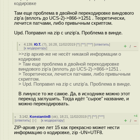
кодировке
Там еще проблема в двойной перекодировке виндового
zip'а (вплоть до UCS-2)->866->1251 . Теоретически,
лечится патчами, либо привычным скриптом.
Upd. Поправил на zip с unzip'а. Проблема в винде.
4.139
,
Ю.Т.
(
?
), 16:28, 11/02/2019 [
^
] [
^^
] [
^^^
] [
ответить
]
+
–
/
[
к модератору
]
>>zip архив-же не несёт никакой информации о
кодировке
> Там еще проблема в двойной перекодировке
виндового zip'а (вплоть до UCS-2)->866->1251 .
> Теоретически, лечится патчами, либо привычным
скриптом.
> Upd. Поправил на zip с unzip'а. Проблема в винде.
В линуксе то же самое. Да, в исходнике можно этот
перекод заглушить. Тогда идёт "сырое" название, и
можно перекодировать.
+4
3.142
,
KonstantinB
(
ok
), 18:21, 11/02/2019 [
^
] [
^^
] [
^^^
]
+
–
[
ответить
]
[
↑
] [
к модератору
]
/
ZIP-архив уже лет 15 как прекрасно может нести
информацию о кодировке, zip -UN=UTF8.