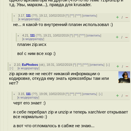
одного арховатора на другой (что-то по теме 7zip/unzip и
т.д. Увы, маразм...), правда для krusader.
3.17
,
111
(
??
), 19:12, 10/02/2019 [
^
] [
^^
] [
^^^
] [
ответить
]
+
–
/
[
к модератору
]
не... я какой-то внутренний плагин использовал :)
4.21
,
111
(
??
), 19:21, 10/02/2019 [
^
] [
^^
] [
^^^
] [
ответить
]
+
–
/
[
к модератору
]
плагин zip.wcx
во! с ним все хор :)
2.10
,
EuPhobos
(
ok
), 18:31, 10/02/2019 [
^
] [
^^
] [
^^^
] [
ответить
]
[
↓
]
+
–
/
[
↑
] [
к модератору
]
zip архив-же не несёт никакой информации о
кодировке, откуда ему знать крякозябры там или
нет?
3.15
,
111
(
??
), 19:09, 10/02/2019 [
^
] [
^^
] [
^^^
] [
ответить
]
[
↓
]
+
–
/
[
к модератору
]
черт его знает :)
я себе перебрал zip и unzip и теперь xarchiver открывает
все нормально :)
а вот что отломалось в сабже не знаю...