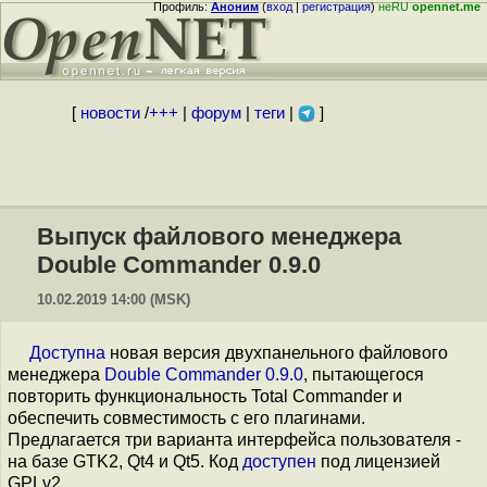
Профиль:
Аноним
(
вход
|
регистрация
)
неRU
opennet.me
[
новости
/
+++
|
форум
|
теги
|
]
Выпуск файлового менеджера
Double Commander 0.9.0
10.02.2019 14:00 (MSK)
Доступна
новая версия двухпанельного файлового
менеджера
Double Commander 0.9.0
, пытающегося
повторить функциональность Total Commander и
обеспечить совместимость с его плагинами.
Предлагается три варианта интерфейса пользователя -
на базе GTK2, Qt4 и Qt5. Код
доступен
под лицензией
GPLv2.