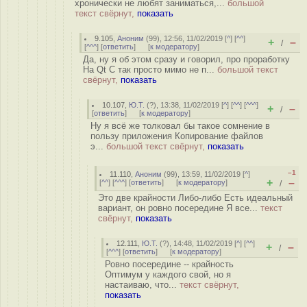
хронически не любят заниматься,...
большой
текст свёрнут,
показать
9.105
,
Аноним
(
99
), 12:56, 11/02/2019 [
^
] [
^^
]
+
–
/
[
^^^
] [
ответить
]
[
к модератору
]
Да, ну я об этом сразу и говорил, про проработку
На Qt C так просто мимо не п...
большой текст
свёрнут,
показать
10.107
,
Ю.Т.
(
?
), 13:38, 11/02/2019 [
^
] [
^^
] [
^^^
]
+
–
/
[
ответить
]
[
к модератору
]
Ну я всё же толковал бы такое сомнение в
пользу приложения Копирование файлов
э...
большой текст свёрнут,
показать
–1
11.110
,
Аноним
(
99
), 13:59, 11/02/2019 [
^
]
+
–
[
^^
] [
^^^
] [
ответить
]
[
к модератору
]
/
Это две крайности Либо-либо Есть идеальный
вариант, он ровно посередине Я все...
текст
свёрнут,
показать
12.111
,
Ю.Т.
(
?
), 14:48, 11/02/2019 [
^
] [
^^
]
+
–
/
[
^^^
] [
ответить
]
[
к модератору
]
Ровно посередине -- крайность
Оптимум у каждого свой, но я
настаиваю, что...
текст свёрнут,
показать