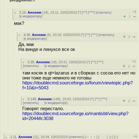
+1
3.16
,
Аноним
(
18
), 19:11, 10/02/2019 [
^
] [
^^
] [
^^^
] [
ответить
]
+
–
[
к модератору
]
/
мак?
4.30
,
Аноним
(
6
), 20:18, 10/02/2019 [
^
] [
^^
] [
^^^
] [
ответить
]
+
–
/
[
к модератору
]
Да, мак
На винде и линуксе все ок
+1
5.35
,
Аноним
(
18
), 20:41, 10/02/2019 [
^
] [
^^
] [
^^^
]
+
–
[
ответить
]
[
к модератору
]
/
там косяк в qt+lazarus и в сборках с cocoa его нет но
они тоже еще немного не готовы
https://doublecmd.sourceforge.io/forum/viewtopic.php?
f=10&t=5043
5.149
,
Аноним
(
149
), 19:43, 12/02/2019 [
^
] [
^^
] [
^^^
]
+
–
/
[
ответить
]
[
к модератору
]
Говорят перестало.
https://doublecmd.sourceforge.io/mantisbt/view.php?
id=2044#c3038
+1
1.11
,
Аноним
(
11
), 18:34, 10/02/2019 [
ответить
] [
﹢﹢﹢
] [
· · ·
]
[
↓
] [
↑
]