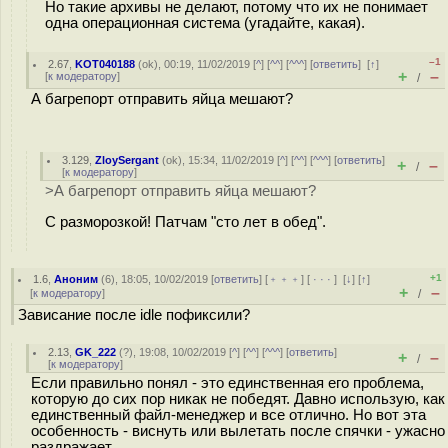
Но такие архивы не делают, потому что их не понимает
одна операционная система (угадайте, какая).
–1
2.67
,
KOT040188
(
ok
), 00:19, 11/02/2019 [
^
] [
^^
] [
^^^
] [
ответить
]
[
↑
]
+
–
[
к модератору
]
/
А багрепорт отправить яйца мешают?
3.129
,
ZloySergant
(
ok
), 15:34, 11/02/2019 [
^
] [
^^
] [
^^^
] [
ответить
]
+
–
/
[
к модератору
]
>А багрепорт отправить яйца мешают?
С разморозкой! Патчам "сто лет в обед".
+1
1.6
,
Аноним
(
6
), 18:05, 10/02/2019 [
ответить
] [
﹢﹢﹢
] [
· · ·
]
[
↓
] [
↑
]
+
–
[
к модератору
]
/
Зависание после idle пофиксили?
2.13
,
GK_222
(
?
), 19:08, 10/02/2019 [
^
] [
^^
] [
^^^
] [
ответить
]
+
–
/
[
к модератору
]
Если правильно понял - это единственная его проблема,
которую до сих пор никак не победят. Давно использую, как
единственный файл-менеджер и все отлично. Но вот эта
особенность - виснуть или вылетать после спячки - ужасно
раздражает.