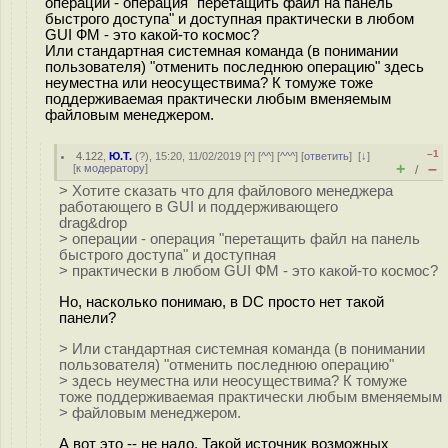
операции - операция "перетащить файл на панель
быстрого доступа" и доступная практически в любом
GUI ФМ - это какой-то космос?
Или стандартная системная команда (в понимании
пользователя) "отменить последнюю операцию" здесь
неуместна или неосуществима? К томуже тоже
поддерживаемая практически любым вменяемым
файловым менеджером.
–1
4.122
,
Ю.Т.
(
?
), 15:20, 11/02/2019 [
^
] [
^^
] [
^^^
] [
ответить
]
[
↓
]
+
–
[
к модератору
]
/
> Хотите сказать что для файлового менеджера
работающего в GUI и поддерживающего
drag&drop
> операции - операция "перетащить файл на панель
быстрого доступа" и доступная
> практически в любом GUI ФМ - это какой-то космос?
Но, насколько понимаю, в DC просто нет такой
панели?
> Или стандартная системная команда (в понимании
пользователя) "отменить последнюю операцию"
> здесь неуместна или неосуществима? К томуже
тоже поддерживаемая практически любым вменяемым
> файловым менеджером.
А вот это -- не надо. Такой источник возможных