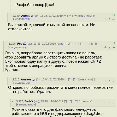
Росфейлнадзор [I]же!
+1
2.140
,
Аноним
(
99
), 16:38, 11/02/2019 [
^
] [
^^
] [
^^^
] [
ответить
]
[
↑
]
+
–
[
к модератору
]
/
Вы кликайте, кликайте мышкой по папочкам. Не
отвлекайтесь.
+1
1.106
,
FedeX
(
ok
), 13:33, 11/02/2019 [
ответить
] [
﹢﹢﹢
] [
· · ·
]
[
↓
] [
↑
]
+
–
[
к модератору
]
/
Открыл, попробовал перетащить папку на панель,
чтоб добавить ярлык быстрого доступа - не работает.
Скопировал одну папку в другую, потом нажал Ctrl+Z
чтоб отменить операцию - тишина.
Удалил.
2.116
,
Аленевод
(
?
), 15:04, 11/02/2019 [
^
] [
^^
] [
^^^
] [
ответить
]
[
↓
]
+
–
/
[
к модератору
]
Открыл, попробовал рассчитать межэтажное перекрытие
— не работает. Удалил.
3.117
,
FedeX
(
ok
), 15:10, 11/02/2019 [
^
] [
^^
] [
^^^
] [
ответить
]
+
–
/
[
к модератору
]
Хотите сказать что для файлового менеджера
работающего в GUI и поддерживающего drag&drop