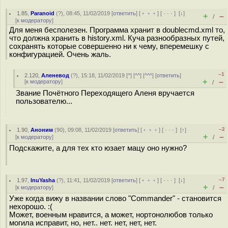
1.85
,
Paranoid
(
?
), 08:45, 11/02/2019 [
ответить
] [
﹢﹢﹢
] [
· · ·
]
[
↓
]
+
–
/
[
к модератору
]
Для меня бесполезен. Программа хранит в doublecmd.xml то,
что должна хранить в history.xml. Куча разнообразных путей,
сохранять которые совершенно ни к чему, вперемешку с
конфигурацией. Очень жаль.
–1
2.120
,
Аленевод
(
?
), 15:18, 11/02/2019 [
^
] [
^^
] [
^^^
] [
ответить
]
+
–
[
к модератору
]
/
Звание Почётного Переходящего Аленя вручается
пользователю...
–2
1.90
,
Аноним
(
90
), 09:08, 11/02/2019 [
ответить
] [
﹢﹢﹢
] [
· · ·
]
[
↑
]
+
–
[
к модератору
]
/
Подскажите, а для тех кто юзает мацу оно нужно?
–7
1.97
,
InuYasha
(
?
), 11:41, 11/02/2019 [
ответить
] [
﹢﹢﹢
] [
· · ·
]
[
↓
]
+
–
[
к модератору
]
/
Уже когда вижу в названии слово "Commander" - становится
нехорошо. :(
Может, военным нравится, а может, нортонолюбов только
могила исправит, но, нет.. нет. нет, нет, нет.