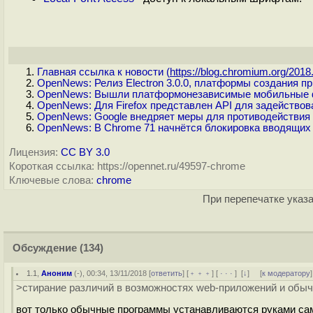
Главная ссылка к новости (
https://blog.chromium.org/2018.
OpenNews: Релиз Electron 3.0.0, платформы создания п
OpenNews: Вышли платформонезависимые мобильные фр
OpenNews: Для Firefox представлен API для задейство
OpenNews: Google внедряет меры для противодействия
OpenNews: В Chrome 71 начнётся блокировка вводящих
Лицензия:
CC BY 3.0
Короткая ссылка: https://opennet.ru/49597-chrome
Ключевые слова:
chrome
При перепечатке указа
Обсуждение
(134)
1.1
,
Аноним
(
-
), 00:34, 13/11/2018 [
ответить
] [
﹢﹢﹢
] [
· · ·
]
[
↓
] [
к модератору
]
>стирание различий в возможностях web-приложений и обы
вот только обычные программы устанавливаются руками сам