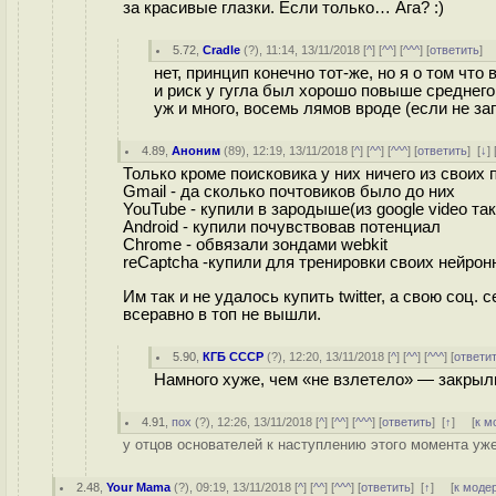
за красивые глазки. Если только… Ага? :)
5.72
,
Cradle
(
?
), 11:14, 13/11/2018 [
^
] [
^^
] [
^^^
] [
ответить
]
нет, принцип конечно тот-же, но я о том чт
и риск у гугла был хорошо повыше среднего,
уж и много, восемь лямов вроде (если не за
4.89
,
Аноним
(
89
), 12:19, 13/11/2018 [
^
] [
^^
] [
^^^
] [
ответить
]
[
↓
] 
Только кроме поисковика у них ничего из своих 
Gmail - да сколько почтовиков было до них
YouTube - купили в зародыше(из google video так
Android - купили почувствовав потенциал
Chrome - обвязали зондами webkit
reCaptcha -купили для тренировки своих нейрон
Им так и не удалось купить twitter, а свою соц.
всеравно в топ не вышли.
5.90
,
КГБ СССР
(
?
), 12:20, 13/11/2018 [
^
] [
^^
] [
^^^
] [
ответи
Намного хуже, чем «не взлетело» — закрыл
4.91
,
пох
(
?
), 12:26, 13/11/2018 [
^
] [
^^
] [
^^^
] [
ответить
]
[
↑
] [
к м
у отцов основателей к наступлению этого момента уже 
2.48
,
Your Mama
(
?
), 09:19, 13/11/2018 [
^
] [
^^
] [
^^^
] [
ответить
]
[
↑
] [
к моде