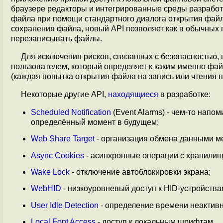
браузере редакторы и интегрированные среды разрабо
файла при помощи стандартного диалога открытия файл
сохранения файла, новый API позволяет как в обычных
перезаписывать файлы.
Для исключения рисков, связанных с безопасностью,
пользователем, который определяет к каким именно фа
(каждая попытка открытия файла на запись или чтения 
Некоторые другие API,
находящиеся
в разработке:
Scheduled Notification
(Event Alarms) - чем-то напо
определённый момент в будущем;
Web Share Target
- организация обмена данными м
Async Сookies
- асинхронные операции с хранилищ
Wake Lock
- отключение автоблокировки экрана;
WebHID
- низкоуровневый доступ к HID-устройствам
User Idle Detection
- определение времени неактивн
Local Font Access
- доступ к локальным шрифтам.