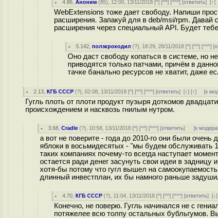
4.86
,
Аноним
(
85
), 12:00, 13/11/2018 [
^
] [
^^
] [
^^^
] [
ответить
]
[
↑
]
WebExtensions тоже дает свободу. Напиши про
расширения. Запакуй для в deb/msi/rpm. Давай 
расширения через специальный API. Будет тебе 
5.142
,
ползкрокодил
(
?
), 18:29, 28/11/2018 [
^
] [
^^
] [
^^^
] [
о
Оно даст свободу копаться в системе, но н
приводятся только патчами, причём в данн
тачке банально ресурсов не хватит, даже ес
2.13
,
КГБ СССР
(
?
), 02:08, 13/11/2018 [
^
] [
^^
] [
^^^
] [
ответить
]
[
↓
] [
↑
] [
к мо
Гугль плоть от плоти продукт пузыря доткомов двадцати
происхождением и насквозь гнилым нутром.
3.68
,
Cradle
(
?
), 10:58, 13/11/2018 [
^
] [
^^
] [
^^^
] [
ответить
]
[
к модера
а вот не поверите - года до 2010-го они были очень
яблоки в восьмидесятых - "мы будем обслуживать 1
таких компаниях почему-то всегда наступает момен
остается ради денег засунуть свои идеи в задницу и
хотя-бы потому что гугл вышел на самоокупаемость 
длинный инвестплан, их бы намного раньше задуши
4.70
,
КГБ СССР
(
?
), 11:04, 13/11/2018 [
^
] [
^^
] [
^^^
] [
ответить
]
[
↓
Конечно, не поверю. Гугль начинался не с гени
потяжелее всю толпу остальных бубльгумов. Вы 