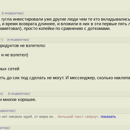
[
к модератору
]
о в гугла инвестировали уже другие люди чем те кто вкладывалис
 и время возврата длиннее, и вложили в них в эти первые пять л
памятовал), просто копейки по сравнению с доткомами.
[
↑
] [
к модератору
]
продуктов не взлетело:
 и не взлетел)
ных сетей
 сеть до сих под сделать не могут. И мессенджер, сколько наклеп
ть
]
[
к модератору
]
и многое хорошее.
одератору
]
нет никаких идей, от мира он...
большой текст свёрнут,
показать
ратору
]