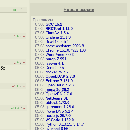
Новые версии
+
–
/
+3
Программы:
07.08
GCC 16.2
07.08
RRDTool 1.11.0
07.08
ClamAV 1.5.4
+
–
/
–3
07.08
Grafana 13.1.3
07.08
Box64 0.4.5-1
07.08
home-assistant 2026.8.1
07.08
Chrome 151.0.7922.108
07.08
WordPress 7.0.3
07.08
nmap 7.991
+
–
/
–1
06.08
icewm 4.1
06.08
Deno 2.9.5
обо
06.08
docker 29.7.2
06.08
OpenLDAP 2.7.0
06.08
Eclipse 7.121.0
06.08
OpenCloud 7.2.3
+
–
/
–1
06.08
mesa 3d 26.2
05.08
OpenVPN 2.7.6
05.08
NetBeans 31
05.08
ublock 1.73.0
05.08
gstreamer 1.28.6
+
–
/
+48
05.08
PowerDNS 5.1.4
05.08
node.js 26.7.0
05.08
VSCode 1.132.0
05.08
Python 3.13.15, 3.14.7
05.08
hyprland 0.56.2