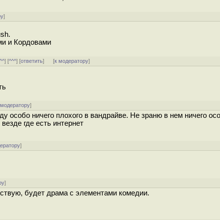
ру
]
sh.
и и Кордовами
^^
] [
^^^
] [
ответить
]
[
к модератору
]
ть
 модератору
]
ду особо ничего плохого в вандрайве. Не зраню в нем ничего ос
 везде где есть интернет
дератору
]
ру
]
увствую, будет драма с элементами комедии.