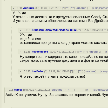
2.80
,
Аноним
(
80
), 11:39, 13/11/2018 [
^
] [
^^
] [
^^^
] [
ответить
]
[
к модерато
У 1% да.
У остальных десяточка с предустановленным Candy Cru
И устанавливаемым обновлениями системы ВанДрайвам
3.118
,
Динозавр любитель человечинки
(
?
), 19:26, 13/11/2018 [
^
] [
2% - да
еще 9 на оsx
оставшиеся проценты с кэнди краш можете сосчита
3.133
,
micdemp666
(
?
), 07:49, 15/11/2018 [
^
] [
^^
] [
^^^
] [
ответить
]
[
к
Ну кэнди краш и кордова это конечно фэйл, но не ви
секретного, зато нужные документы и фотки со мной
3.136
,
InuYasha
(
?
), 13:11, 16/11/2018 [
^
] [
^^
] [
^^^
] [
ответить
]
[
к мо
Что это такое? (гуглить трудозатратно)
1.2
,
cat666
(
ok
), 00:37, 13/11/2018 [
ответить
] [
﹢﹢﹢
] [
· · ·
]
[
↓
] [
↑
] [
к модерато
ActiveX по гуглячи. Ну-ну! Запасаюсь попкорном и колой. Ч