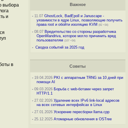
Важное
о выбора
лога
-
11.07
GhostLock, BadEpoll и Januscape -
ть и
уязвимости в ядре Linux, позволяющие получить
права root и обойти изоляцию KVM
(82 +34)
-
08.07
Вредительство со стороны разработчика
ся
OpenMandriva, которое могло причинить вред
туп
пользователям
(107 +34)
-
Сводка событий за 2025 год
боты в
Советы
-
19.04.2026
PKI с аппаратным TRNG за 10 дней при
помощи AI
-
09.03.2026
Борьба с web-ботами через запрет
HTTP/1.1
-
27.02.2026
Удаление всех IPv6 link-local адресов
на всех сетевых интерфейсах в Linux
-
27.01.2026
Ускорение пересборки llama.cpp
-
25.12.2025
Атомарные обновления в OSTree