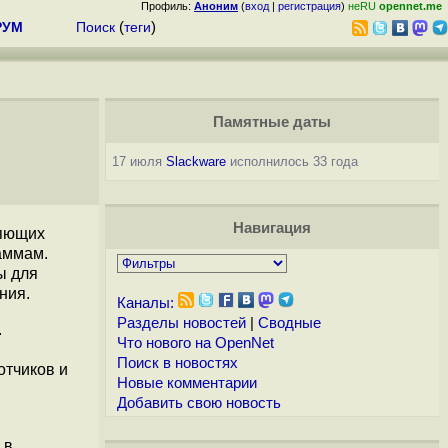
Профиль:
Аноним
(
вход
|
регистрация
)
неRU
opennet.me
РУМ
Поиск
(
теги
)
Памятные даты
17 июля
Slackware
исполнилось 33 года
Навигация
ляющих
аммам.
ы для
ния.
Каналы:
Разделы новостей
|
Сводные
.
Что нового на OpenNet
Поиск в новостях
отчиков и
Новые комментарии
Добавить свою новость
 в