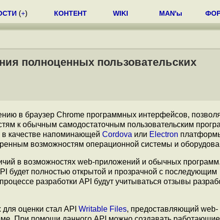
ОСТИ
(
+
)
КОНТЕНТ
WIKI
MAN'ы
ФО
ания полноценных пользовательских
ению в браузер Chrome программных интерфейсов, позво
остям к обычным самодостаточным пользовательским прогр
р в качестве напоминающей
Cordova
или
Electron
платформ
иренным возможностям операционной системы и оборудова
ичий в возможностях web-приложений и обычных программ
PI будет полностью открытой и прозрачной с последующим
процессе разработки API будут учитываться отзывы разраб
для оценки стал API
Writable Files
, предоставляющий web-
еме. При помощи данного API можно создавать работающие