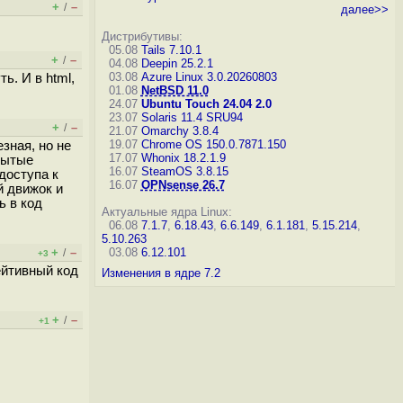
+
–
/
далее>>
Дистрибутивы:
05.08
Tails 7.10.1
+
–
/
04.08
Deepin 25.2.1
03.08
Azure Linux 3.0.20260803
ь. И в html,
01.08
NetBSD 11.0
24.07
Ubuntu Touch 24.04 2.0
23.07
Solaris 11.4 SRU94
+
–
/
21.07
Omarchy 3.8.4
19.07
Chrome OS 150.0.7871.150
езная, но не
17.07
Whonix 18.2.1.9
рытые
16.07
SteamOS 3.8.15
доступа к
16.07
OPNsense 26.7
й движок и
ь в код
Актуальные ядра Linux:
06.08
7.1.7
,
6.18.43
,
6.6.149
,
6.1.181
,
5.15.214
,
5.10.263
+
–
03.08
6.12.101
/
+3
ейтивный код
Изменения в ядре 7.2
+
–
/
+1