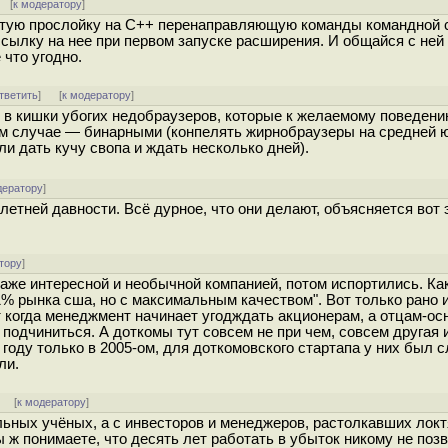
 [
к модератору
]
стую прослойку на C++ перенаправляющую команды командной с
ссылку на нее при первом запуске расширения. И общайся с ней
что угодно.
тветить
]
[
к модератору
]
е в кишки убогих недобраузеров, которые к желаемому поведен
ом случае — бинарными (конпелять жирнобраузеры на средней 
ли дать кучу свопа и ждать несколько дней).
дератору
]
летней давности. Всё дурное, что они делают, объясняется вот 
тору
]
 даже интересной и необычной компанией, потом испортились. Ка
% рынка сша, но с максимальным качеством". Вот только рано 
т когда менеджмент начинает угодждать акционерам, а отцам-о
 подчиниться. А доткомы тут совсем не при чем, совсем другая 
году только в 2005-ом, для доткомовского стартапа у них был 
ли.
] [
к модератору
]
альных учёных, а с инвесторов и менеджеров, растолкавших лок
ж понимаете, что десять лет работать в убыток никому не поз