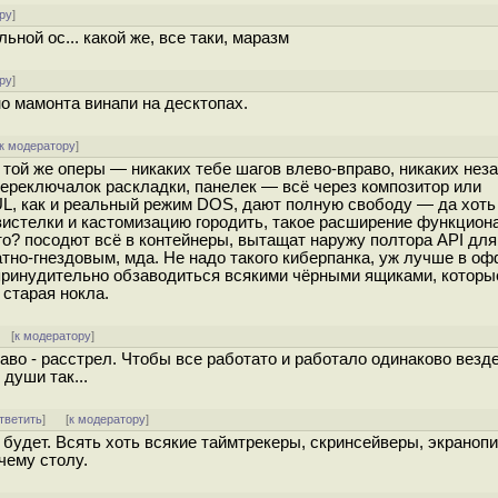
ру
]
ной ос... какой же, все таки, маразм
ру
]
о мамонта винапи на десктопах.
к модератору
]
з той же оперы — никаких тебе шагов влево-вправо, никаких не
переключалок раскладки, панелек — всё через композитор или
UL, как и реальный режим DOS, дают полную свободу — да хоть
свистелки и кастомизацию городить, такое расширение функцион
то? посодют всё в контейнеры, вытащат наружу полтора API для
тно-гнездовым, мда. Не надо такого киберпанка, уж лучше в о
-принудительно обзаводиться всякими чёрными ящиками, котор
 старая нокла.
 [
к модератору
]
аво - расстрел. Чтобы все работато и работало одинаково везде
души так...
тветить
]
[
к модератору
]
 будет. Всять хоть всякие таймтрекеры, скринсейверы, экранопи
чему столу.