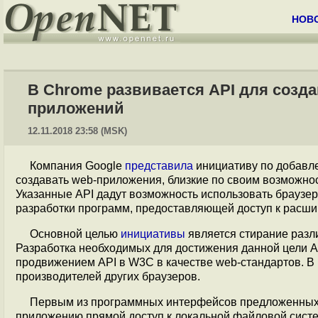
НОВ
В Chrome развивается API для созд
приложений
12.11.2018 23:58 (MSK)
Компания Google
представила
инициативу по добавл
создавать web-приложения, близкие по своим возможн
Указанные API дадут возможность использовать браузе
разработки программ, предоставляющей доступ к расш
Основной целью
инициативы
является стирание разл
Разработка необходимых для достижения данной цели A
продвижением API в W3C в качестве web-стандартов. В 
производителей других браузеров.
Первым из программных интерфейсов предложенных 
приложению прямой доступ к локальной файловой сист