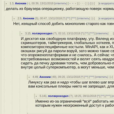
1.3
,
Аноним
(
-
), 00:39, 13/11/2018 [
ответить
] [
﹢﹢﹢
] [
· · ·
]
[
↓
] [
↑
] [
к модерато
делать из браузера операционку, работающую поверх нормаль
2.5
,
Аноним
(
5
), 00:47, 13/11/2018 [
^
] [
^^
] [
^^^
] [
ответить
]
[
↓
] [
к модерато
Нет, изящный способ добить монополию старого как говн
3.15
,
ползкрокодил
(
?
), 02:10, 13/11/2018 [
^
] [
^^
] [
^^^
] [
ответить
]
[
И десктоп как свободную платформу, угу. Вяленд и
скриншотеров, таймтрекеров, глобальных хоткеев, 
композитороспецифичные костыли. WinAPI, как и X
окошках рисуй да пароли воруй, зато можно такие 
что огороженоплатформам и не снилось. А сейчас ч
востребованных возможностей и велят сеять квадра
сидеть да печку дровами топить, чем добровольно
внутре целый суперкомпьютер, а могут меньше, чем
4.49
,
Аноним
(
49
), 09:20, 13/11/2018 [
^
] [
^^
] [
^^^
] [
ответить
]
[
↓
]
Линуксу как раз и надо чтобы шаг влево шаг впр
вам консольные плееры никто не запрещал, для 
5.141
,
ползкрокодил
(
?
), 18:25, 28/11/2018 [
^
] [
^^
] [
^^^
] [
о
Именно из-за ограничений *всё* работать не
которым нужен неогроженный доступ к рабо