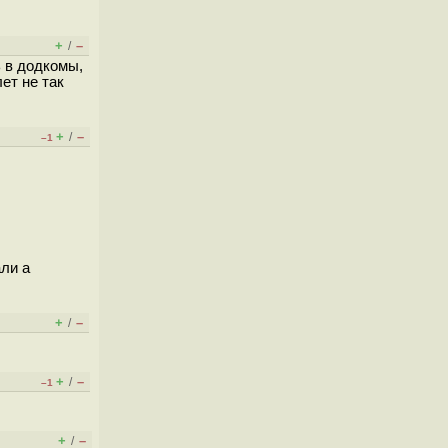
+
–
/
ь в додкомы,
ет не так
+
–
/
–1
али а
+
–
/
+
–
/
–1
+
–
/