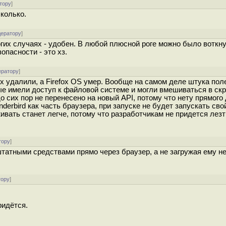
тору
]
сколько.
дератору
]
огих случаях - удобен. В любой плюсной роге можно было воткнут
опасности - это хз.
ератору
]
fox удалили, а Firefox OS умер. Вообще на самом деле штука пол
рые имели доступ к файловой системе и могли вмешиваться в ск
 сих пор не перенесено на новый API, потому что нету прямого 
erbird как часть браузера, при запуске не будет запускать сво
ть станет легче, потому что разработчикам не придется лезт
тору
]
штатными средствами прямо через браузер, а не загружая ему н
тору
]
ридётся.