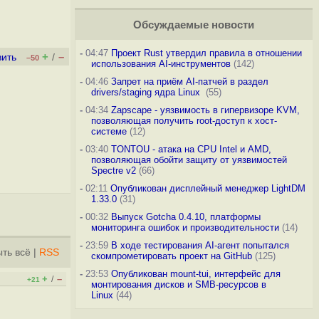
Обсуждаемые новости
-
04:47
Проект Rust утвердил правила в отношении
+
–
вить
/
–50
использования AI-инструментов
(142)
-
04:46
Запрет на приём AI-патчей в раздел
drivers/staging ядра Linux
(55)
-
04:34
Zapscape - уязвимость в гипервизоре KVM,
позволяющая получить root-доступ к хост-
системе
(12)
-
03:40
TONTOU - атака на CPU Intel и AMD,
позволяющая обойти защиту от уязвимостей
Spectre v2
(66)
-
02:11
Опубликован дисплейный менеджер LightDM
1.33.0
(31)
-
00:32
Выпуск Gotcha 0.4.10, платформы
мониторинга ошибок и производительности
(14)
-
23:59
В ходе тестирования AI-агент попытался
ть всё
|
RSS
скомпрометировать проект на GitHub
(125)
-
23:53
Опубликован mount-tui, интерфейс для
+
–
/
+21
монтирования дисков и SMB-ресурсов в
Linux
(44)