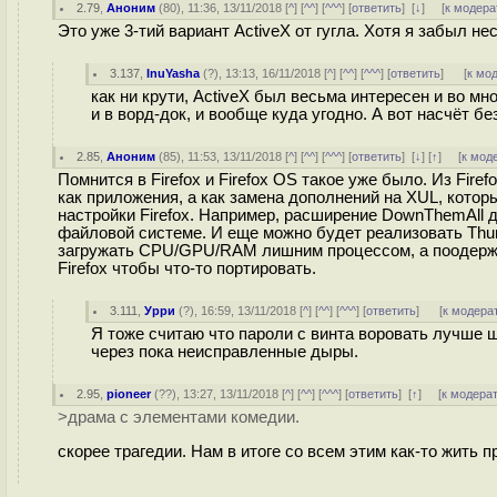
2.79
,
Аноним
(
80
), 11:36, 13/11/2018 [
^
] [
^^
] [
^^^
] [
ответить
]
[
↓
] [
к модера
Это уже 3-тий вариант ActiveX от гугла. Хотя я забыл не
3.137
,
InuYasha
(
?
), 13:13, 16/11/2018 [
^
] [
^^
] [
^^^
] [
ответить
]
[
к мо
как ни крути, ActiveX был весьма интересен и во мн
и в ворд-док, и вообще куда угодно. А вот насчёт без
2.85
,
Аноним
(
85
), 11:53, 13/11/2018 [
^
] [
^^
] [
^^^
] [
ответить
]
[
↓
] [
↑
] [
к мод
Помнится в Firefox и Firefox OS такое уже было. Из Fire
как приложения, а как замена дополнений на XUL, кото
настройки Firefox. Например, расширение DownThemAll до
файловой системе. И еще можно будет реализовать Thund
загружать CPU/GPU/RAM лишним процессом, а поодержива
Firefox чтобы что-то портировать.
3.111
,
Урри
(
?
), 16:59, 13/11/2018 [
^
] [
^^
] [
^^^
] [
ответить
]
[
к модера
Я тоже считаю что пароли с винта воровать лучше 
через пока неисправленные дыры.
2.95
,
pioneer
(
??
), 13:27, 13/11/2018 [
^
] [
^^
] [
^^^
] [
ответить
]
[
↑
] [
к модера
>драма с элементами комедии.
скорее трагедии. Нам в итоге со всем этим как-то жить п