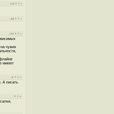
+
–
/
+13
+
–
/
–12
+
–
/
+23
зависимых
 на чужих
альности,
ффлайне
ые имеют
+
–
/
–1
. А писать
+
–
/
салки,