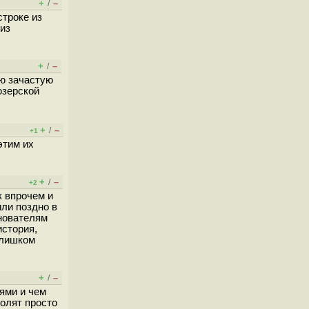
+
–
/
троке из
 из
+
–
/
ию зачастую
юзерской
+
–
/
+1
этим их
+
–
/
+2
к впрочем и
или поздно в
снователям
история,
слишком
+
–
/
тями и чем
волят просто