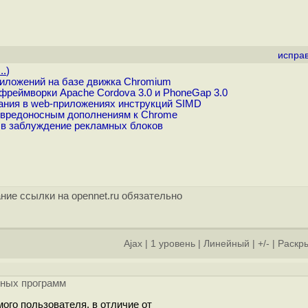
испра
..
)
риложений на базе движка Chromium
еймворки Apache Cordova 3.0 и PhoneGap 3.0
вания в web-приложениях инструкций SIMD
 вредоносным дополнениям к Chrome
 в заблуждение рекламных блоков
ние ссылки на opennet.ru обязательно
Ajax
|
1 уровень
|
Линейный
|
+/-
|
Раскры
чных программ
ого пользователя, в отличие от