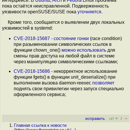
интерфейсе. В
Ubuntu
,
Arch
и
Fedora
Linux проблема
пока остаётся неисправленной. Подверженность
уязвивости openSUSE/SUSE пока
уточняется
.
Кроме того, сообщается о выявлении двух локальных
уязвимостей в systemd:
CVE-2018-15687
-
состояние гонки
(race condition)
при разыменовании символических ссылок в
функции chown_one()
можно использовать
для
смены прав доступа на любой файл в системе
через манипуляцию символическими ссылками;
CVE-2018-15686
- некорректное использование
функции fgets() в функции unit_deserialize() при
выполнении вызова daemon-reexec
позволяет
поднять свои привилегии через запуск специально
оформленного сервиса;
+
–
исправить
/
+27
Главная ссылка к новости