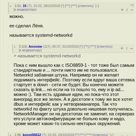
+1
2.91
,
15
(
?
), 15:25, 28/10/2018 [
^
] [
^^
] [
^^^
] [
ответить
]
[
↓
]
+
–
[
к модератору
]
/
можно.
ее сделал Лёня.
называется systemd-networkd
3.119
,
Аноним
(
117
), 05:37, 31/10/2018 [
^
] [
^^
] [
^^^
] [
ответить
]
+
–
/
[
к модератору
]
> называется systemd-networkd
Пока с ним вышло как с ISO8859-1 - тот тоже был самым
стандартным и ... почти никто им не пользовался.
Networkd забавная штука. Например он не желает
поднимать интерфейс. Поэтому если вдруг ваша сетевка
стартует в down - сети не будет. Вы конечно можете
сказать ip link... но если на то пошло то, ему и ip ad...
можно :). Там есть здравые идеи, но пока-что этот
виноград все же зелен. А в десктопе к тому же все хотят
dbus и интерфейс как у нетворкманагера. Так что
networkd по факту штука довольно нишевая получилась.
NetworkManager он на десктопах не заменит, на серверах
его услуги автоконфигурации не больно кому и надо,
кроме может каких-то сильно некторых окружений.
2.96
,
konst55512
(
?
), 01:03, 29/10/2018 [
^
] [
^^
] [
^^^
] [
ответить
]
[
↓
]