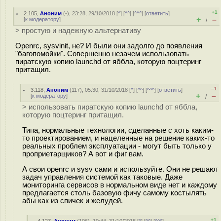
+1
2.105
,
Аноним
(
-
), 23:28, 29/10/2018 [
^
] [
^^
] [
^^^
] [
ответить
]
+
–
[
к модератору
]
/
> простую и надежную альтернативу
Openrc, sysvinit, не? И были они задолго до появления
"багопомойки". Совершенно незачем использовать
пиратскую копию launchd от яббла, которую поцтеринг
притащил.
–1
3.118
,
Аноним
(
117
), 05:30, 31/10/2018 [
^
] [
^^
] [
^^^
] [
ответить
]
+
–
[
к модератору
]
/
> использовать пиратскую копию launchd от яббла,
которую поцтеринг притащил.
Типа, нормальные технологии, сделанные с хоть каким-
то проектированием, и нацеленные на решение каких-то
реальных проблем эксплуатации - могут быть только у
проприетарщиков? А вот и фиг вам.
А свои openrc и sysv сами и используйте. Они не решают
задач управления системой как таковые. Даже
мониторинга сервисов в нормальном виде нет и каждому
предлагается столь базовую фичу самому костылять
абы как из спичек и желудей.
+1