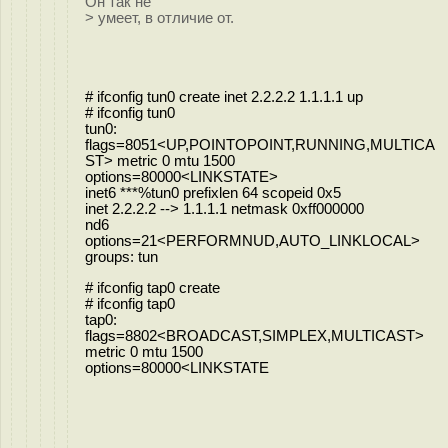
Он так не
> умеет, в отличие от.
# ifconfig tun0 create inet 2.2.2.2 1.1.1.1 up
# ifconfig tun0
tun0:
flags=8051<UP,POINTOPOINT,RUNNING,MULTICA
ST> metric 0 mtu 1500
options=80000<LINKSTATE>
inet6 ***%tun0 prefixlen 64 scopeid 0x5
inet 2.2.2.2 --> 1.1.1.1 netmask 0xff000000
nd6
options=21<PERFORMNUD,AUTO_LINKLOCAL>
groups: tun
# ifconfig tap0 create
# ifconfig tap0
tap0:
flags=8802<BROADCAST,SIMPLEX,MULTICAST>
metric 0 mtu 1500
options=80000<LINKSTATE