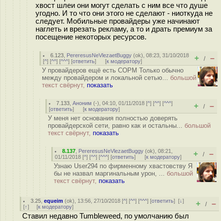
хвост шлеи они могут сделать с ним все что душе
угодно. И то что они этого не сделают - ниоткуда не
следует. Мобильные провайдеры уже начинают
наглеть и врезать рекламу, а то и драть премиум за
посещение некоторых ресурсов.
6.123
,
PereresusNeVlezaetBuggy
(
ok
), 08:23, 31/10/2018
+
–
/
[
^
] [
^^
] [
^^^
] [
ответить
]
[
к модератору
]
У провайдеров ещё есть СОРМ Только обычно
между провайдером и локальной сетью...
большой
текст свёрнут,
показать
7.133
,
Аноним
(
-
), 04:10, 01/11/2018 [
^
] [
^^
] [
^^^
]
+
–
/
[
ответить
]
[
к модератору
]
У меня нет основания полностью доверять
провайдерской сети, равно как и остальны...
большой
текст свёрнут,
показать
8.137
,
PereresusNeVlezaetBuggy
(
ok
), 08:21,
+
–
/
01/11/2018 [
^
] [
^^
] [
^^^
] [
ответить
]
[
к модератору
]
Узнаю User294 по фирменному хвастовству Я
бы не назвал маргинальным урон, ...
большой
текст свёрнут,
показать
3.25
,
equeim
(
ok
), 13:56, 27/10/2018 [
^
] [
^^
] [
^^^
] [
ответить
]
[
↓
]
+
–
/
[
↑
] [
к модератору
]
Ставил недавно Tumbleweed, по умолчанию был