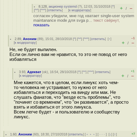
8.128
,
акционер systemd
(
?
), 12:03, 31/10/2018 [
^
]
+
–
/
[
^^
] [
^^^
] [
ответить
]
[
к модератору
]
согласен убедили, мне год хватает single-user system
maintanance mode для svga р...
текст свёрнут,
показать
–1
2.89
,
Аноним
(
89
), 15:01, 28/10/2018 [
^
] [
^^
] [
^^^
] [
ответить
]
[
↑
]
+
–
[
к модератору
]
/
Не, не будет выпилен.
Если он лично вам не нравится, то это не повод от него
избавляться
+1
3.93
,
Адекват
(
ok
), 16:54, 28/10/2018 [
^
] [
^^
] [
^^^
] [
ответить
]
+
–
[
к модератору
]
/
Мне кажется, что в целом, если линукс хоть чем-
то человека не устраивает, то нужно от него
избавляться и переходить на винду или мак. Не
слушать фанатов, что "везде есть проблемы", что
"починят со временем", что "он развивается", а просто
взять и избавиться от этого линукса.
Всем легче будет - и пользователю и сообществу
линукс.
+7
1.60
,
Аноним
(
60
), 18:30, 27/10/2018 [
ответить
] [
﹢﹢﹢
] [
· · ·
]
[
↓
] [
↑
]