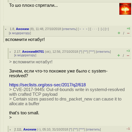
То шо плохо спрятали...
+6
1.8
,
Аноним
(
8
), 11:48, 27/10/2018 [
ответить
] [
﹢﹢﹢
] [
· · ·
]
[
↓
] [
↑
]
+
–
[
к модератору
]
/
вспомнити нотабуг!
+3
2.17
,
Аноним84701
(
ok
), 12:56, 27/10/2018 [
^
] [
^^
] [
^^^
] [
ответить
]
+
–
[
к модератору
]
/
> вспомнити нотабуг!
Зачем, если что-то похожее уже было с system-
resolved?
https://seclists.org/oss-sec/2017/q2/618
> CVE-2017-9445: Out-of-bounds write in systemd-resolved
with crafted TCP payload
> Certain sizes passed to dns_packet_new can cause it to
allocate a buffer
that's too small.
>
–1
2.111
,
Аноним
(
-
), 05:10, 31/10/2018 [
^
] [
^^
] [
^^^
] [
ответить
]