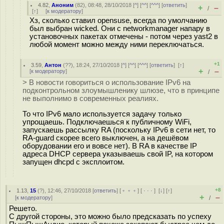
4.82
,
Аноним
(
82
), 08:48, 28/10/2018 [
^
] [
^^
] [
^^^
] [
ответить
]
+
–
/
[
↑
] [
к модератору
]
Хз, сколько ставил opensuse, всегда по умолчанию
был выбран wicked. Они с networkmanager напару в
установочных пакетах отмечены - потом через yast2 в
любой момент можно между ними переключаться.
+1
3.59
,
Антон
(
??
), 18:24, 27/10/2018 [
^
] [
^^
] [
^^^
] [
ответить
]
[
↑
]
+
–
[
к модератору
]
/
> В новости говориться о использование IPv6 на
подконтрольном злоумышленику шлюзе, что в принципе
не выполнимо в современных реалиях.
То что IPv6 мало используется задачу только
упрощаешь. Подключаешься к публичному WiFi,
запускаешь рассылку RA (поскольку IPv6 в сети нет, то
RA-guard скорее всего выключен, а на дешёвом
оборудовании его и вовсе нет). В RA в качестве IP
адреса DHCP сервера указываешь свой IP, на котором
запущен dhcpd с эксплоитом.
+8
1.13
,
15
(
?
), 12:46, 27/10/2018 [
ответить
] [
﹢﹢﹢
] [
· · ·
]
[
↓
] [
↑
]
+
–
[
к модератору
]
/
Решeто.
С другой стороны, это можно было предсказать по успеху