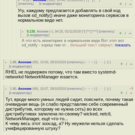
4.127
,
Аноним
(
106
), 10:44, 31/10/2018 [
^
] [
^^
] [
^^^
]
+
–
[
ответить
]
[
к модератору
]
/
Угу, каждому предлагается добавлять в свой код
вызов sd_notify() иначе даже мониторинга сервисов в
нормальном виде нет.
5.135
,
Аноним
(
-
), 04:25, 01/11/2018 [
^
] [
^^
] [
^^^
] [
ответить
]
+
–
/
[
к модератору
]
А что есть мониторинг в нормальном виде Вот этот вот
sd_notify - хорош тем чт...
большой текст свёрнут,
показать
1.88
,
Аноним
(
89
), 15:00, 28/10/2018 [
ответить
] [
﹢﹢﹢
] [
· · ·
]
[
↑
]
+
–
/
[
к модератору
]
RHEL не подвержен потому, что там вместо systemd-
networkd NetworkManager юзается.
–1
1.90
,
Аноним
(
89
), 15:07, 28/10/2018 [
ответить
] [
﹢﹢﹢
] [
· · ·
]
[
↓
]
+
–
[
к модератору
]
/
Тут, вроде много умных людей сидит, поясните, почему такая
очевидная вещь (я слабо представляю себе современный
дистрибутив, которому не нужна сеть) во всех
дистрибутивах запилена по-своему? wicked, netctl,
NetworkManager, ещё что-то...
К чему весь этот зоосад, а? Ну неужели нельзя сделать
унифицированную штуку?