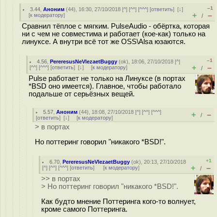
–1
3.44
,
Аноним
(
44
), 16:30, 27/10/2018 [
^
] [
^^
] [
^^^
] [
ответить
]
[
↓
]
+
–
[
к модератору
]
/
Сравнил тёплое с мягким. PulseAudio - обёртка, которая
ни с чем не совместима и работает (кое-как) только на
линуксе. А внутри всё тот же OSS\Alsa юзаются.
–1
4.56
,
PereresusNeVlezaetBuggy
(
ok
), 18:06, 27/10/2018 [
^
]
+
–
[
^^
] [
^^^
] [
ответить
]
[
↓
] [
к модератору
]
/
Pulse работает не только на Линуксе (в портах
*BSD оно имеется). Главное, чтобы работало
подальше от серьёзных вещей.
5.57
,
Аноним
(
44
), 18:08, 27/10/2018 [
^
] [
^^
] [
^^^
]
+
–
/
[
ответить
]
[
↓
] [
к модератору
]
> в портах
Но поттеринг говорил "никакого *BSD!".
+1
6.70
,
PereresusNeVlezaetBuggy
(
ok
), 20:13, 27/10/2018
+
–
[
^
] [
^^
] [
^^^
] [
ответить
]
[
к модератору
]
/
>> в портах
> Но поттеринг говорил "никакого *BSD!".
Как будто мнение Поттеринга кого-то волнует,
кроме самого Поттеринга.