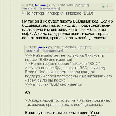
6.114
,
Аноним
(
-
), 05:18, 31/10/2018 [
^
] [
^^
] [
^^^
]
+
–
/
[
ответить
]
[
к модератору
]
> Но поттеринг говорил "никакого *BSD!".
Ну так он и не будет писать BSDшный код. Если б
бсдшники сами писали код для поддержки своей
платформы и майнтайнили его - всем было бы
пофиг. А когда народ толко вопит и качает права -
вот так опачки, проще послать вообще совсем.
7.131
,
Анонн
(
?
), 15:04, 31/10/2018 [
^
] [
^^
] [
^^^
]
+
–
/
[
ответить
]
[
к модератору
]
>>> Pulse работает не только на Линуксе (в
портах *BSD оно имеется)
>> Но поттеринг говорил "никакого *BSD!".
> Ну так он и не будет писать BSDшный код.
Если б бсдшники сами писали код для
поддержки своей платформы и майнтайнили его
- всем было бы пофиг.
>>> в портах *BSD оно имеется
/0?
> А когда народ толко вопит и качает права - вот
так опачки, проще послать вообще совсем.
Вопит тут пока только кое-кто один. У него