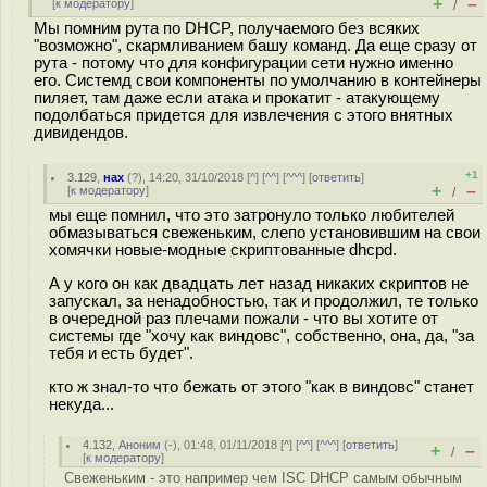
+
–
[
к модератору
]
/
Мы помним рута по DHCP, получаемого без всяких
"возможно", скармливанием башу команд. Да еще сразу от
рута - потому что для конфигурации сети нужно именно
его. Системд свои компоненты по умолчанию в контейнеры
пиляет, там даже если атака и прокатит - атакующему
подолбаться придется для извлечения с этого внятных
дивидендов.
+1
3.129
,
нах
(
?
), 14:20, 31/10/2018 [
^
] [
^^
] [
^^^
] [
ответить
]
+
–
[
к модератору
]
/
мы еще помнил, что это затронуло только любителей
обмазываться свеженьким, слепо установившим на свои
хомячки новые-модные скриптованные dhcpd.
А у кого он как двадцать лет назад никаких скриптов не
запускал, за ненадобностью, так и продолжил, те только
в очередной раз плечами пожали - что вы хотите от
системы где "хочу как виндовс", собственно, она, да, "за
тебя и есть будет".
кто ж знал-то что бежать от этого "как в виндовс" станет
некуда...
4.132
,
Аноним
(
-
), 01:48, 01/11/2018 [
^
] [
^^
] [
^^^
] [
ответить
]
+
–
/
[
к модератору
]
Свеженьким - это например чем ISC DHCP самым обычным