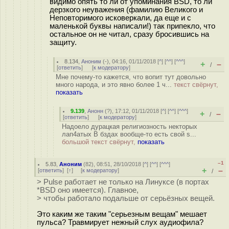
видимо опять то ли от упоминания BSD, то ли
дерзкого неуважения (фамилию Великого и
Неповторимого исковеркали, да еще и с
маленькой буквы написали!) так припекло, что
остальное он не читал, сразу бросившись на
защиту.
8.134
,
Аноним
(
-
), 04:16, 01/11/2018 [
^
] [
^^
] [
^^^
]
+
–
/
[
ответить
]
[
к модератору
]
Мне почему-то кажется, что вопит тут довольно
много народа, и это явно более 1 ч...
текст свёрнут,
показать
9.139
,
Анонн
(
?
), 17:12, 01/11/2018 [
^
] [
^^
] [
^^^
]
+
–
/
[
ответить
]
[
к модератору
]
Надоело дурацкая религиозность некторых
лап4атых В бздах вообще-то есть свой s...
большой текст свёрнут,
показать
–1
5.83
,
Аноним
(
82
), 08:51, 28/10/2018 [
^
] [
^^
] [
^^^
]
+
–
[
ответить
]
[
↑
] [
к модератору
]
/
> Pulse работает не только на Линуксе (в портах
*BSD оно имеется). Главное,
> чтобы работало подальше от серьёзных вещей.
Это каким же таким "серьезным вещам" мешает
пульса? Травмирует нежный слух аудиофила?