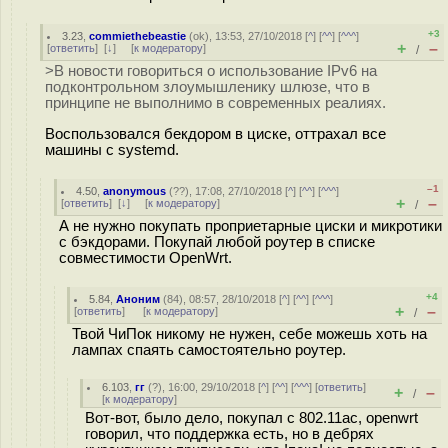
+3
3.23
,
commiethebeastie
(
ok
), 13:53, 27/10/2018 [
^
] [
^^
] [
^^^
]
+
–
[
ответить
]
[
↓
] [
к модератору
]
/
>В новости говориться о использование IPv6 на
подконтрольном злоумышленику шлюзе, что в
принципе не выполнимо в современных реалиях.
Воспользовался бекдором в циске, оттрахал все
машины с systemd.
–1
4.50
,
anonymous
(
??
), 17:08, 27/10/2018 [
^
] [
^^
] [
^^^
]
+
–
[
ответить
]
[
↓
] [
к модератору
]
/
А не нужно покупать проприетарные циски и микротики
с бэкдорами. Покупай любой роутер в списке
совместимости OpenWrt.
+4
5.84
,
Аноним
(
84
), 08:57, 28/10/2018 [
^
] [
^^
] [
^^^
]
+
–
[
ответить
]
[
к модератору
]
/
Твой ЧиПок никому не нужен, себе можешь хоть на
лампах спаять самостоятельно роутер.
6.103
,
гг
(
?
), 16:00, 29/10/2018 [
^
] [
^^
] [
^^^
] [
ответить
]
+
–
/
[
к модератору
]
Вот-вот, было дело, покупал с 802.11ас, openwrt
говорил, что поддержка есть, но в дебрях