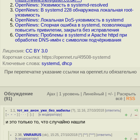
(
https://www.theregister.co.uk/...
)
OpenNews: Уязвимость в systemd-resolved
OpenNews: В systemd 228 обнаружена локальная root-
уязвимость
OpenNews: Локальная DoS-уязвимость в systemd
OpenNews: Спорная ошибка в systemd, позволяющая
повысить привилегии, закрыта без исправления
OpenNews: Проблемы в systemd и Apache httpd при
обработке DNS-имён с символом подчёркивания
Лицензия:
CC BY 3.0
Короткая ссылка: https://opennet.ru/49508-systemd
Ключевые слова:
systemd
,
dhcp
При перепечатке указание ссылки на opennet.ru обязательно
Обсуждение
Ajax
|
1 уровень
|
Линейный
|
+/-
|
Раскрыть
(91)
всё
|
RSS
1.1
,
тот_же_анон_уже_без_мабилы
(
?
), 11:16, 27/10/2018 [
ответить
]
+1
+
–
[
﹢﹢﹢
] [
· · ·
]
[
↓
] [
к модератору
]
/
и это только то, что случайно нашли
+1
2.38
,
VINRARUS
(
ok
), 15:25, 27/10/2018 [
^
] [
^^
] [
^^^
] [
ответить
]
+
–
[
к модератору
]
/