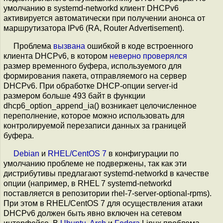
умолчанию в systemd-networkd клиент DHCPv6
активируется автоматически при получении анонса от
маршрутизатора IPv6 (RA, Router Advertisement).
Проблема
вызвана
ошибкой в коде встроенного
клиента DHCPv6, в котором
неверно проверялся
размер временного буфера, используемого для
формирования пакета, отправляемого на сервер
DHCPv6. При обработке DHCP-опции server-id
размером больше 493 байт в функции
dhcp6_option_append_ia() возникает целочисленное
переполнение, которое можно использовать для
контролируемой перезаписи данных за границей
буфера.
Debian
и
RHEL/CentOS 7
в конфигурации по
умолчанию проблеме не подвержены, так как эти
дистрибутивы предлагают systemd-networkd в качестве
опции (например, в RHEL 7 systemd-networkd
поставляется в репозитории rhel-7-server-optional-rpms).
При этом в RHEL/CentOS 7 для осуществления атаки
DHCPv6 должен быть явно включен на сетевом