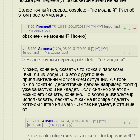
посмотрел перевод. Про моветон ничего не нашел.
Более точный перевод obsolete - "не модный". Гугл об
этом просто умолчал.
5.99
,
Пряникё
(
?
), 10:36, 29/10/2018 [
^
] [
^^
] [
^^^
] [
ответить
]
+
–
/
[
к модератору
]
obsolete - не модный? Ню-ню)
+1
5.120
,
Аноним
(
120
), 05:40, 31/10/2018 [
^
] [
^^
] [
^^^
]
+
–
[
ответить
]
[
к модератору
]
/
> Более точный перевод obsolete - "не модный".
Можно, конечно, сказать что конка и паровозы
"вышли из моды". Но это будет очень
приблизительным описанием ситуации. А чтобы
было понятно, дефолтовый дебиан например ifconfig
уже зачастую и не кладет. Если сильно хочется -
можно его скачать, конечно. Но вообще извольте ip
использовать, дескать. А как на ifconfige сделать
хотя-бы tuntap или veth? Он так не умеет, в отличие
от.
6.130
,
Анонн
(
?
), 14:24, 31/10/2018 [
^
] [
^^
] [
^^^
]
+
–
/
[
ответить
]
[
к модератору
]
> как на ifconfige сделать хотя-бы tuntap или veth?