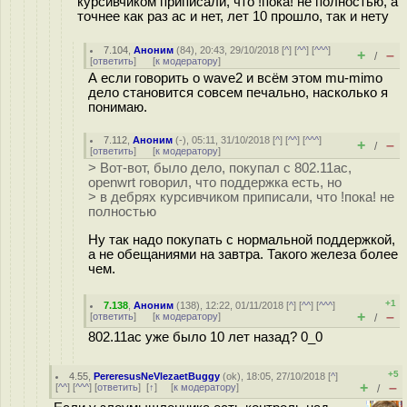
курсивчиком приписали, что !пока! не полностью, а
точнее как раз ас и нет, лет 10 прошло, так и нету
7.104
,
Аноним
(
84
), 20:43, 29/10/2018 [
^
] [
^^
] [
^^^
]
+
–
/
[
ответить
]
[
к модератору
]
А если говорить о wave2 и всём этом mu-mimo
дело становится совсем печально, насколько я
понимаю.
7.112
,
Аноним
(
-
), 05:11, 31/10/2018 [
^
] [
^^
] [
^^^
]
+
–
/
[
ответить
]
[
к модератору
]
> Вот-вот, было дело, покупал с 802.11ас,
openwrt говорил, что поддержка есть, но
> в дебрях курсивчиком приписали, что !пока! не
полностью
Ну так надо покупать с нормальной поддержкой,
а не обещаниями на завтра. Такого железа более
чем.
+1
7.138
,
Аноним
(
138
), 12:22, 01/11/2018 [
^
] [
^^
] [
^^^
]
+
–
[
ответить
]
[
к модератору
]
/
802.11ас уже было 10 лет назад? 0_0
+5
4.55
,
PereresusNeVlezaetBuggy
(
ok
), 18:05, 27/10/2018 [
^
]
+
–
[
^^
] [
^^^
] [
ответить
]
[
↑
] [
к модератору
]
/