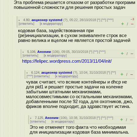
Эта проблема решается отказом от разработки программ
повышенной сложности для решения простых задач
–3
4.80
,
акционер systemd
(
?
), 05:22, 28/10/2018 [
^
] [
^^
] [
^^^
]
+
–
[
ответить
]
[
к модератору
]
/
кодовая база, задействованная при
(ре)инициализации, в сухом эквиваленте строк все
равно велика и вцелом не является простой задачей
5.106
,
Аноним
(
106
), 09:05, 30/10/2018 [
^
] [
^^
] [
^^^
]
+
–
/
[
ответить
]
[
к модератору
]
https://felipec.wordpress.com/2013/11/04/init/
6.124
,
акционер systemd
(
?
), 10:04, 31/10/2018 [
^
] [
^^
]
+
–
/
[
^^^
] [
ответить
]
[
к модератору
]
чувак считает, что всякие контейнеры и dhcp не
для pid1 и решает простые задачи на коленке
забытыми штатными механизмами,
малосовместимыми со остальными механизмами,
добавленными после 92 года, для охотников, джо,
фриков вполне подходит, да здравствует истина.
7.125
,
Аноним
(
106
), 10:38, 31/10/2018 [
^
] [
^^
] [
^^^
]
+
–
/
[
ответить
]
[
к модератору
]
Это не отменяет того факта что необходимая
для инициализации кодовая база минимальна.