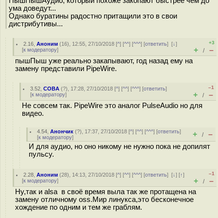
ПышПышАудио, который похоже закопают быстрее чем до
ума доведут...
Однако буратины радостно притащили это в свои
дистрибутивы...
+3
2.16
,
Аноним
(
16
), 12:55, 27/10/2018 [
^
] [
^^
] [
^^^
] [
ответить
]
[
↓
]
+
–
[
к модератору
]
/
пышПыш уже реально закапывают, год назад ему на
замену представили PipeWire.
–1
3.52
,
COBA
(
?
), 17:28, 27/10/2018 [
^
] [
^^
] [
^^^
] [
ответить
]
+
–
[
к модератору
]
/
Не совсем так. PipeWire это аналог PulseAudio но для
видео.
4.54
,
Анончик
(
?
), 17:37, 27/10/2018 [
^
] [
^^
] [
^^^
] [
ответить
]
+
–
/
[
к модератору
]
И для аудио, но оно никому не нужно пока не допилят
пульсу.
–1
2.28
,
Аноним
(
28
), 14:13, 27/10/2018 [
^
] [
^^
] [
^^^
] [
ответить
]
[
↓
] [
↑
]
+
–
[
к модератору
]
/
Ну,так и alsa в своё время выла так же протащена на
замену отличному oss.Мир линукса,это бесконечное
хождение по одним и тем же граблям.