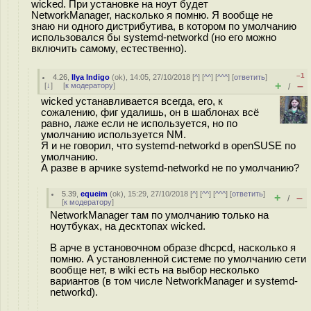
wicked. При установке на ноут будет
NetworkManager, насколько я помню. Я вообще не
знаю ни одного дистрибутива, в котором по умолчанию
использовался бы systemd-networkd (но его можно
включить самому, естественно).
–1
4.26
,
Ilya Indigo
(
ok
), 14:05, 27/10/2018 [
^
] [
^^
] [
^^^
] [
ответить
]
+
–
[
↓
] [
к модератору
]
/
wicked устанавливается всегда, его, к
сожалению, фиг удалишь, он в шаблонах всё
равно, лаже если не используется, но по
умолчанию используется NM.
Я и не говорил, что systemd-networkd в openSUSE по
умолчанию.
А разве в арчике systemd-networkd не по умолчанию?
5.39
,
equeim
(
ok
), 15:29, 27/10/2018 [
^
] [
^^
] [
^^^
] [
ответить
]
+
–
/
[
к модератору
]
NetworkManager там по умолчанию только на
ноутбуках, на десктопах wicked.
В арче в установочном образе dhcpcd, насколько я
помню. А установленной системе по умолчанию сети
вообще нет, в wiki есть на выбор несколько
вариантов (в том числе NetworkManager и systemd-
networkd).