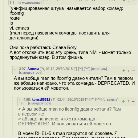
+
–
/
[
↑
] [
к модератору
]
"унифицированная штука" называется набор команд:
ifconfig
route
ip
vi, emacs
(man перед названием команды поставить для
детализации)
Они пока работают. Слава Богу.
А вот отключить всю эту хрень, типа NM - может только
продвинутый юзер. В этом фишка.
3.97
,
Аноим
(
?
), 01:12, 29/10/2018 [
^
] [
^^
] [
^^^
] [
ответить
]
+
–
/
[
к модератору
]
А вы вобще man по ifconfig давно читали? Там в первом
же абзаце написано, что эта команда - DEPRECATED. И
пользоваться ей моветон.
4.98
,
konst55512
(
?
), 02:44, 29/10/2018 [
^
] [
^^
] [
^^^
] [
ответить
]
+
–
/
[
↓
] [
к модератору
]
> А вы вобще man по ifconfig давно читали? Там
в первом же
> абзаце написано, что эта команда -
DEPRECATED. И пользоваться ей моветон.
В моем RHEL-5 в man говорится об obsolete. Я