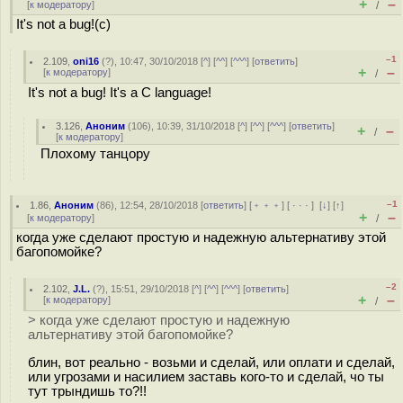
+
–
[
к модератору
]
/
It's not a bug!(c)
–1
2.109
,
oni16
(
?
), 10:47, 30/10/2018 [
^
] [
^^
] [
^^^
] [
ответить
]
+
–
[
к модератору
]
/
It's not a bug! It's a C language!
3.126
,
Аноним
(
106
), 10:39, 31/10/2018 [
^
] [
^^
] [
^^^
] [
ответить
]
+
–
/
[
к модератору
]
Плохому танцору
–1
1.86
,
Аноним
(
86
), 12:54, 28/10/2018 [
ответить
] [
﹢﹢﹢
] [
· · ·
]
[
↓
] [
↑
]
+
–
[
к модератору
]
/
когда уже сделают простую и надежную альтернативу этой
багопомойке?
–2
2.102
,
J.L.
(
?
), 15:51, 29/10/2018 [
^
] [
^^
] [
^^^
] [
ответить
]
+
–
[
к модератору
]
/
> когда уже сделают простую и надежную
альтернативу этой багопомойке?
блин, вот реально - возьми и сделай, или оплати и сделай,
или угрозами и насилием заставь кого-то и сделай, чо ты
тут трындишь то?!!