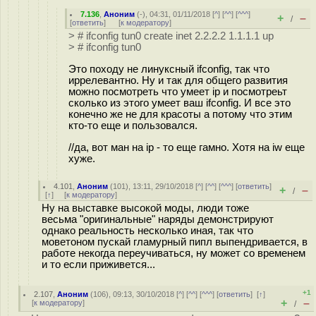
7.136
,
Аноним
(
-
), 04:31, 01/11/2018 [
^
] [
^^
] [
^^^
]
+
–
/
[
ответить
]
[
к модератору
]
> # ifconfig tun0 create inet 2.2.2.2 1.1.1.1 up
> # ifconfig tun0
Это походу не линуксный ifconfig, так что
иррелевантно. Ну и так для общего развития
можно посмотреть что умеет ip и посмотреьт
сколько из этого умеет ваш ifconfig. И все это
конечно же не для красоты а потому что этим
кто-то еще и пользовался.
//да, вот ман на ip - то еще гамно. Хотя на iw еще
хуже.
4.101
,
Аноним
(
101
), 13:11, 29/10/2018 [
^
] [
^^
] [
^^^
] [
ответить
]
+
–
/
[
↑
] [
к модератору
]
Ну на выставке высокой моды, люди тоже
весьма "оригинальные" наряды демонстрируют
однако реальность несколько иная, так что
моветоном пускай гламурный пипл выпендривается, в
работе некогда переучиваться, ну может со временем
и то если приживется...
+1
2.107
,
Аноним
(
106
), 09:13, 30/10/2018 [
^
] [
^^
] [
^^^
] [
ответить
]
[
↑
]
+
–
[
к модератору
]
/