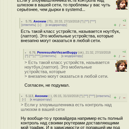
Если у злоумышленника есть контроль над
шлюзом в вашей сети, то проблемы у вас чуть
серьёзнее, чем дырки в systemd...
+3
5.75
,
Аноним
(
75
), 20:33, 27/10/2018 [
^
] [
^^
] [
^^^
]
+
–
[
ответить
]
[
↓
] [
к модератору
]
/
Есть такой класс устройств, называется ноутбук,
(лаптоп). Это мобильные устройства, которые
внезапно могут оказаться в любой сети.
+4
6.76
,
PereresusNeVlezaetBuggy
(
ok
), 21:32, 27/10/2018
+
–
[
^
] [
^^
] [
^^^
] [
ответить
]
[
к модератору
]
/
> Есть такой класс устройств, называется
ноутбук,(лаптоп). Это мобильные
устройства, которые
> внезапно могут оказаться в любой сети.
Согласен, не подумал.
5.113
,
Аноним
(
-
), 05:15, 31/10/2018 [
^
] [
^^
] [
^^^
] [
ответить
]
+
–
/
[
↑
] [
к модератору
]
> Если у злоумышленника есть контроль над
шлюзом в вашей сети
Ну вообще-то у провайдера например есть полный
контроль над своими роутерами доставляющими
мой трафик. И в зависимости от попавшей им под