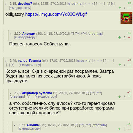
+3
1.15
,
develop7
(
ok
), 12:55, 27/10/2018 [
ответить
] [
﹢﹢﹢
] [
· · ·
]
[
↓
] [
↑
]
+
–
[
к модератору
]
/
obligatory
https://i.imgur.com/Yd00GWf.gif
+1
2.30
,
Аноним
(
30
), 14:18, 27/10/2018 [
^
] [
^^
] [
^^^
] [
ответить
]
+
–
[
к модератору
]
/
Пропел голосом Себастьяна.
–3
1.49
,
голос_Геенны
(
ok
), 17:01, 27/10/2018 [
ответить
] [
﹢﹢﹢
] [
· · ·
]
+
–
[
↓
] [
↑
] [
к модератору
]
/
Короче, всё. С-д в очередной раз посрамлён. Завтра
будет выпилен из всех дистрибутивов. А пока
празднуем.
–1
2.73
,
акционер systemd
(
?
), 20:30, 27/10/2018 [
^
] [
^^
] [
^^^
]
+
–
[
ответить
]
[
↓
] [
к модератору
]
/
а что, собственно, случилось? кто-то гарантировал
отсутствие мелких багов при разработке программ
повышенной сложности?
+6
3.79
,
Аноним
(
79
), 02:46, 28/10/2018 [
^
] [
^^
] [
^^^
] [
ответить
]
+
–
[
к модератору
]
/