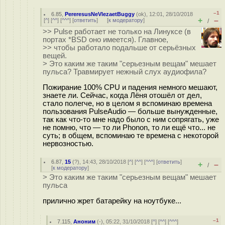
–1
6.85
,
PereresusNeVlezaetBuggy
(
ok
), 12:01, 28/10/2018
+
–
[
^
] [
^^
] [
^^^
] [
ответить
]
[
к модератору
]
/
>> Pulse работает не только на Линуксе (в
портах *BSD оно имеется). Главное,
>> чтобы работало подальше от серьёзных
вещей.
> Это каким же таким "серьезным вещам" мешает
пульса? Травмирует нежный слух аудиофила?
Пожирание 100% CPU и падения немного мешают,
знаете ли. Сейчас, когда Лёня отошёл от дел,
стало полегче, но в целом я вспоминаю времена
пользования PulseAudio — больше вынужденные,
так как что-то мне надо было с ним сопрягать, уже
не помню, что — то ли Phonon, то ли ещё что... не
суть; в общем, вспоминаю те времена с некоторой
нервозностью.
6.87
,
15
(
?
), 14:43, 28/10/2018 [
^
] [
^^
] [
^^^
] [
ответить
]
+
–
/
[
к модератору
]
> Это каким же таким "серьезным вещам" мешает
пульса
прилично жрет батарейку на ноутбуке...
–1
7.115
,
Аноним
(
-
), 05:22, 31/10/2018 [
^
] [
^^
] [
^^^
]