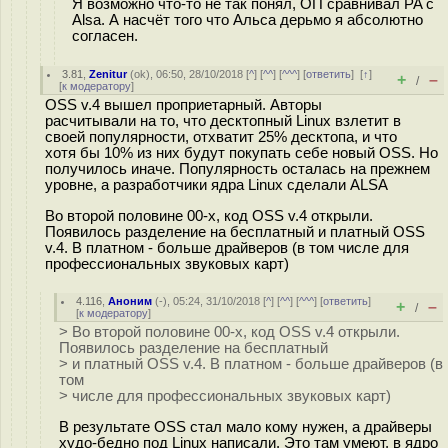
Я возможно что-то не так понял, ОП сравнивал PA с
Alsa. А насчёт того что Альса дерьмо я абсолютно
согласен.
3.81
,
Zenitur
(
ok
), 06:50, 28/10/2018 [
^
] [
^^
] [
^^^
] [
ответить
]
[
↑
]
+
–
/
[
к модератору
]
OSS v.4 вышел проприетарный. Авторы
расчитывали на то, что десктопный Linux взлетит в
своей популярности, отхватит 25% десктопа, и что
хотя бы 10% из них будут покупать себе новый OSS. Но
получилось иначе. Популярность осталась на прежнем
уровне, а разработчики ядра Linux сделали ALSA
Во второй половине 00-х, код OSS v.4 открыли.
Появилось разделение на бесплатный и платный OSS
v.4. В платном - больше драйверов (в том числе для
профессиональных звуковых карт)
4.116
,
Аноним
(
-
), 05:24, 31/10/2018 [
^
] [
^^
] [
^^^
] [
ответить
]
+
–
/
[
к модератору
]
> Во второй половине 00-х, код OSS v.4 открыли.
Появилось разделение на бесплатный
> и платный OSS v.4. В платном - больше драйверов (в
том
> числе для профессиональных звуковых карт)
В результате OSS стал мало кому нужен, а драйверы
худо-бедно под Linux написали. Это там умеют, в ядро