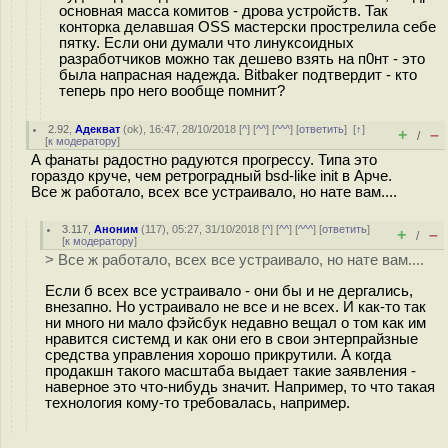
основная масса комитов - дрова устройств. Так
конторка делавшая OSS мастерски прострелила себе
пятку. Если они думали что линуксоидных
разработчиков можно так дешево взять на п0нт - это
была напрасная надежда. Bitbaker подтвердит - кто
теперь про него вообще помнит?
2.92
,
Адекват
(
ok
), 16:47, 28/10/2018 [
^
] [
^^
] [
^^^
] [
ответить
]
[
↑
]
+
–
/
[
к модератору
]
А фанаты радостно радуются прогрессу. Типа это
гораздо круче, чем ретроградный bsd-like init в Арче.
Все ж работало, всех все устраивало, но нате вам....
3.117
,
Аноним
(
117
), 05:27, 31/10/2018 [
^
] [
^^
] [
^^^
] [
ответить
]
+
–
/
[
к модератору
]
> Все ж работало, всех все устраивало, но нате вам....
Если б всех все устраивало - они бы и не дергались,
внезапно. Но устраивало не все и не всех. И как-то так
ни много ни мало фэйсбук недавно вещал о том как им
нравится системд и как они его в свои энтерпрайзные
средства управления хорошо прикрутили. А когда
продакшн такого масштаба выдает такие заявления -
наверное это что-нибудь значит. Например, то что такая
технология кому-то требовалась, например.