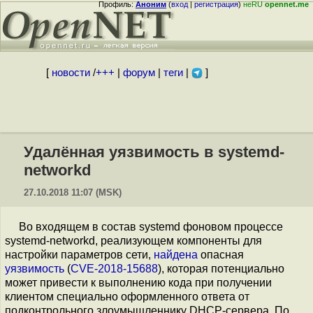
Профиль:
Аноним
(
вход
|
регистрация
)
неRU
opennet.me
[
новости
/
+++
|
форум
|
теги
|
]
Удалённая уязвимость в systemd-
networkd
27.10.2018 11:07 (MSK)
Во входящем в состав systemd фоновом процессе
systemd-networkd, реализующем компоненты для
настройки параметров сети,
найдена
опасная
уязвимость
(
CVE-2018-15688
), которая потенциально
может привести к выполнению кода при получении
клиентом специально оформленного ответа от
подконтрольного злоумышленнику DHCP-сервера. По