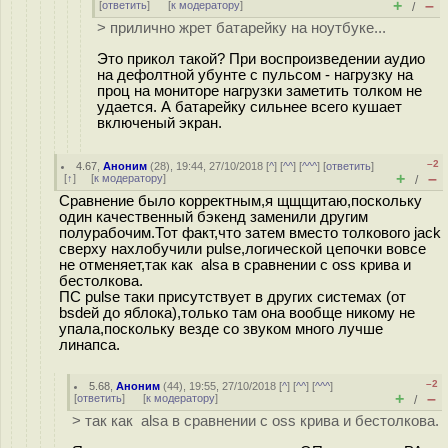
+
–
[
ответить
]
[
к модератору
]
/
> прилично жрет батарейку на ноутбуке...
Это прикол такой? При воспроизведении аудио
на дефолтной убунте с пульсом - нагрузку на
проц на мониторе нагрузки заметить толком не
удается. А батарейку сильнее всего кушает
включеный экран.
–2
4.67
,
Аноним
(
28
), 19:44, 27/10/2018 [
^
] [
^^
] [
^^^
] [
ответить
]
+
–
[
↑
] [
к модератору
]
/
Сравнение было корректным,я щщщитаю,поскольку
один качественный бэкенд заменили другим
полурабочим.Тот факт,что затем вместо толкового jack
сверху нахлобучили pulse,логической цепочки вовсе
не отменяет,так как alsa в сравнении с oss крива и
бестолкова.
ПС pulse таки присутствует в других системах (от
bsdей до яблока),только там она вообще никому не
упала,поскольку везде со звуком много лучше
линапса.
–2
5.68
,
Аноним
(
44
), 19:55, 27/10/2018 [
^
] [
^^
] [
^^^
]
+
–
[
ответить
]
[
к модератору
]
/
> так как alsa в сравнении с oss крива и бестолкова.