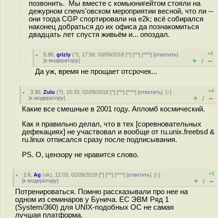
позвонить. Мы вместе с комьюнигейтом стояли на
дежурном cnews'овском мероприятии весной, что ли --
они тогда CGP спортировали на e2k; всё собирался
наконец добраться до их офиса да познакомиться
двадцать лет спустя живьём и... опоздал.
+4
5.95
,
grizly
(
?
), 17:58, 03/09/2018 [
^
] [
^^
] [
^^^
] [
ответить
]
+
–
[
к модератору
]
/
Да уж, время не прощает отсрочек...
+4
3.30
,
Zulu
(
?
), 15:33, 02/09/2018 [
^
] [
^^
] [
^^^
] [
ответить
]
[
↑
]
+
–
[
к модератору
]
/
Какие все смешные в 2001 году. Апломб космический.
Как я правильно делал, что в тех [соревновательных
дефекациях] не участвовал и вообще от ru.unix.freebsd &
ru.linux отписался сразу после подписывания.
PS. О, цензору не нравится слово.
+2
2.6
,
Ag
(
ok
), 12:03, 02/09/2018 [
^
] [
^^
] [
^^^
] [
ответить
]
[
↑
]
+
–
[
к модератору
]
/
Потренироваться. Помню рассказывали про нее на
одном из семинаров у Бунича. ЕС ЭВМ Ряд 1
(System/360) для UNIX-подобных ОС не самая
лучшая платформа.