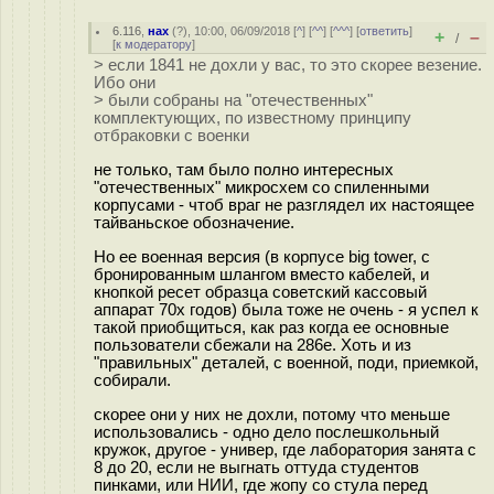
6.116
,
нах
(
?
), 10:00, 06/09/2018 [
^
] [
^^
] [
^^^
] [
ответить
]
+
–
/
[
к модератору
]
> если 1841 не дохли у вас, то это скорее везение.
Ибо они
> были собраны на "отечественных"
комплектующих, по известному принципу
отбраковки с военки
не только, там было полно интересных
"отечественных" микросхем со спиленными
корпусами - чтоб враг не разглядел их настоящее
тайваньское обозначение.
Но ее военная версия (в корпусе big tower, с
бронированным шлангом вместо кабелей, и
кнопкой ресет образца советский кассовый
аппарат 70х годов) была тоже не очень - я успел к
такой приобщиться, как раз когда ее основные
пользователи сбежали на 286е. Хоть и из
"правильных" деталей, с военной, поди, приемкой,
собирали.
скорее они у них не дохли, потому что меньше
использовались - одно дело послешкольный
кружок, другое - универ, где лаборатория занята с
8 до 20, если не выгнать оттуда студентов
пинками, или НИИ, где жопу со стула перед