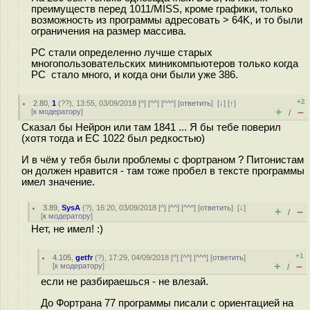
преимуществ перед 1011/MISS, кроме графики, только
возможность из программы адресовать > 64K, и то были
ограничения на размер массива.
PC стали определенно лучше старых
многопользовательских миникомпьютеров только когда
PC стало много, и когда они были уже 386.
+2
2.80
,
1
(
??
), 13:55, 03/09/2018 [
^
] [
^^
] [
^^^
] [
ответить
]
[
↓
] [
↑
]
+
–
[
к модератору
]
/
Сказал бы Нейрон или там 1841 ... Я бы тебе поверил
(хотя тогда и ЕС 1022 был редкостью)
И в чём у тебя были проблемы с фортраном ? Питонистам
он должен нравится - там тоже пробел в тексте программы
имел значение.
3.89
,
SysA
(
?
), 16:20, 03/09/2018 [
^
] [
^^
] [
^^^
] [
ответить
]
[
↓
]
+
–
/
[
к модератору
]
Нет, не имел! :)
+1
4.105
,
getfr
(
?
), 17:29, 04/09/2018 [
^
] [
^^
] [
^^^
] [
ответить
]
+
–
[
к модератору
]
/
если не разбираешься - не влезай.
До Фортрана 77 программы писали с ориентацией на