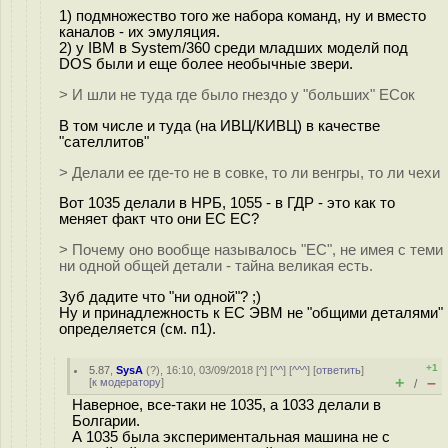
1) подмножество того же набора команд, ну и вместо
каналов - их эмуляция.
2) у IBM в System/360 среди младших моделй под
DOS были и еще более необычные звери.
> И шли не туда где было гнездо у "больших" ЕСок
В том числе и туда (на ИВЦ/КИВЦ) в качестве
"сателлитов"
> Делали ее где-то не в совке, то ли венгры, то ли чехи
Вот 1035 делали в НРБ, 1055 - в ГДР - это как то
меняет факт что они ЕС ЕС?
> Почему оно вообще называлось "ЕС", не имея с теми
ни одной общей детали - тайна великая есть.
Зуб дадите что "ни одной"? ;)
Ну и принадлежность к ЕС ЭВМ не "общими деталями"
определяется (см. п1).
+1
5.87
,
SysA
(
?
), 16:10, 03/09/2018 [
^
] [
^^
] [
^^^
] [
ответить
]
+
–
[
к модератору
]
/
Наверное, все-таки не 1035, а 1033 делали в
Болгарии.
А 1035 была экспериментальная машина не с