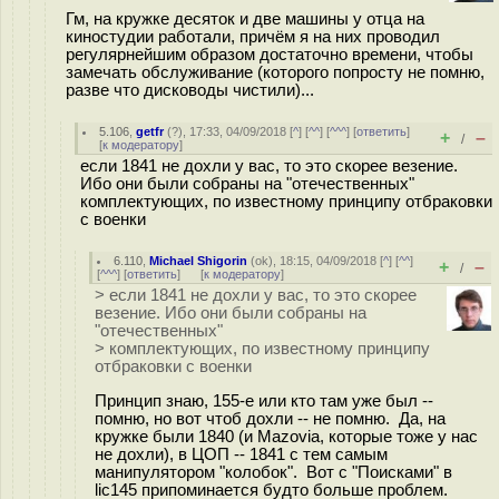
Гм, на кружке десяток и две машины у отца на
киностудии работали, причём я на них проводил
регулярнейшим образом достаточно времени, чтобы
замечать обслуживание (которого попросту не помню,
разве что дисководы чистили)...
5.106
,
getfr
(
?
), 17:33, 04/09/2018 [
^
] [
^^
] [
^^^
] [
ответить
]
+
–
/
[
к модератору
]
если 1841 не дохли у вас, то это скорее везение.
Ибо они были собраны на "отечественных"
комплектующих, по известному принципу отбраковки
с военки
6.110
,
Michael Shigorin
(
ok
), 18:15, 04/09/2018 [
^
] [
^^
]
+
–
/
[
^^^
] [
ответить
]
[
к модератору
]
> если 1841 не дохли у вас, то это скорее
везение. Ибо они были собраны на
"отечественных"
> комплектующих, по известному принципу
отбраковки с военки
Принцип знаю, 155-е или кто там уже был --
помню, но вот чтоб дохли -- не помню. Да, на
кружке были 1840 (и Mazovia, которые тоже у нас
не дохли), в ЦОП -- 1841 с тем самым
манипулятором "колобок". Вот с "Поисками" в
lic145 припоминается будто больше проблем.