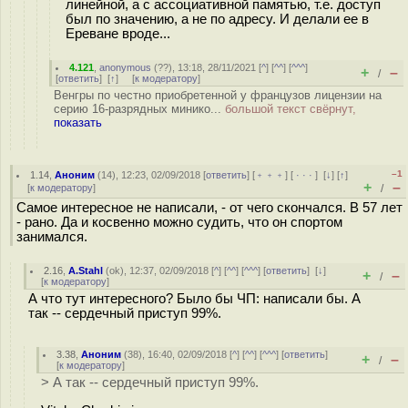
линейной, а с ассоциативной памятью, т.е. доступ
был по значению, а не по адресу. И делали ее в
Ереване вроде...
4.121
,
anonymous
(
??
), 13:18, 28/11/2021 [
^
] [
^^
] [
^^^
]
+
–
/
[
ответить
]
[
↑
] [
к модератору
]
Венгры по честно приобретенной у французов лицензии на
серию 16-разрядных минико...
большой текст свёрнут,
показать
–1
1.14
,
Аноним
(
14
), 12:23, 02/09/2018 [
ответить
] [
﹢﹢﹢
] [
· · ·
]
[
↓
] [
↑
]
+
–
[
к модератору
]
/
Самое интересное не написали, - от чего скончался. В 57 лет
- рано. Да и косвенно можно судить, что он спортом
занимался.
2.16
,
A.Stahl
(
ok
), 12:37, 02/09/2018 [
^
] [
^^
] [
^^^
] [
ответить
]
[
↓
]
+
–
/
[
к модератору
]
А что тут интересного? Было бы ЧП: написали бы. А
так -- сердечный приступ 99%.
3.38
,
Аноним
(
38
), 16:40, 02/09/2018 [
^
] [
^^
] [
^^^
] [
ответить
]
+
–
/
[
к модератору
]
> А так -- сердечный приступ 99%.