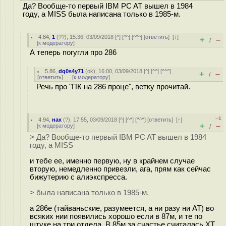
Да? Вообще-то первый IBM PC AT вышел в 1984
году, а MISS была написана только в 1985-м.
4.84
,
1
(
??
), 15:36, 03/09/2018 [
^
] [
^^
] [
^^^
] [
ответить
]
[
↓
]
+
–
/
[
к модератору
]
А теперь погугли про 286
5.86
,
dq0s4y71
(
ok
), 16:00, 03/09/2018 [
^
] [
^^
] [
^^^
]
+
–
/
[
ответить
]
[
к модератору
]
Речь про "ПК на 286 проце", ветку прочитай.
–1
4.94
,
нах
(
?
), 17:55, 03/09/2018 [
^
] [
^^
] [
^^^
] [
ответить
]
[
↑
]
+
–
[
к модератору
]
/
> Да? Вообще-то первый IBM PC AT вышел в 1984
году, а MISS
и тебе ее, именно первую, ну в крайнем случае
вторую, немедленно привезли, ага, прям как сейчас
бижутерию с алиэкспресса.
> была написана только в 1985-м.
а 286е (тайваньские, разумеется, а ни разу ни AT) во
всяких нии появились хорошо если в 87м, и те по
штуке на три отдела. В 85м за счастье считалась XT.