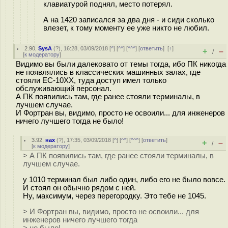
клавиатурой поднял, место потерял.
А на 1420 записался за два дня - и сиди сколько
влезет, к тому моменту ее уже никто не любил.
2.90
,
SysA
(
?
), 16:28, 03/09/2018 [
^
] [
^^
] [
^^^
] [
ответить
]
[
↑
]
+
–
/
[
к модератору
]
Видимо вы были далековато от темы тогда, ибо ПК никогда
не появлялись в классических машинных залах, где
стояли ЕС-10ХХ, туда доступ имел только
обслуживающий персонал.
А ПК появились там, где ранее стояли терминалы, в
лучшем случае.
И Фортран вы, видимо, просто не освоили... для инженеров
ничего лучшего тогда не было!
3.92
,
нах
(
?
), 17:35, 03/09/2018 [
^
] [
^^
] [
^^^
] [
ответить
]
+
–
/
[
к модератору
]
> А ПК появились там, где ранее стояли терминалы, в
лучшем случае.
у 1010 терминал был либо один, либо его не было вовсе.
И стоял он обычно рядом с ней.
Ну, максимум, через перегородку. Это тебе не 1045.
> И Фортран вы, видимо, просто не освоили... для
инженеров ничего лучшего тогда
> не было!