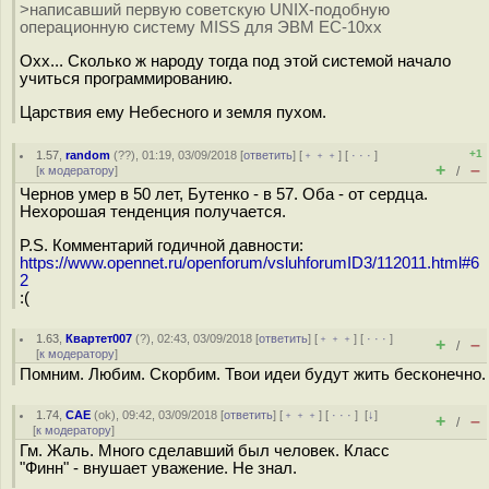
>написавший первую советскую UNIX-подобную
операционную систему MISS для ЭВМ ЕС-10xx
Охх... Сколько ж народу тогда под этой системой начало
учиться программированию.
Царствия ему Небесного и земля пухом.
+1
1.57
,
random
(
??
), 01:19, 03/09/2018 [
ответить
] [
﹢﹢﹢
] [
· · ·
]
+
–
[
к модератору
]
/
Чернов умер в 50 лет, Бутенко - в 57. Оба - от сердца.
Нехорошая тенденция получается.
P.S. Комментарий годичной давности:
https://www.opennet.ru/openforum/vsluhforumID3/112011.html#6
2
:(
1.63
,
Квартет007
(
?
), 02:43, 03/09/2018 [
ответить
] [
﹢﹢﹢
] [
· · ·
]
+
–
/
[
к модератору
]
Помним. Любим. Скорбим. Твои идеи будут жить бесконечно.
1.74
,
CAE
(
ok
), 09:42, 03/09/2018 [
ответить
] [
﹢﹢﹢
] [
· · ·
]
[
↓
]
+
–
/
[
к модератору
]
Гм. Жаль. Много сделавший был человек. Класс
"Финн" - внушает уважение. Не знал.