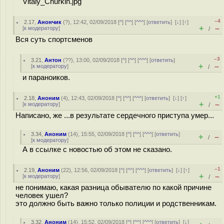
Vitaly_Churkin.jpg
–4
2.17
,
Анончик
(
?
), 12:42, 02/09/2018 [
^
] [
^^
] [
^^^
] [
ответить
]
[
↓
] [
↑
]
+
–
[
к модератору
]
/
Вся суть спортсменов
–3
3.21
,
Антон
(
??
), 13:00, 02/09/2018 [
^
] [
^^
] [
^^^
] [
ответить
]
+
–
[
к модератору
]
/
и параноиков.
+1
2.18
,
Аноним
(
4
), 12:43, 02/09/2018 [
^
] [
^^
] [
^^^
] [
ответить
]
[
↓
] [
↑
]
+
–
[
к модератору
]
/
Написано, же ...в результате сердечного приступа умер...
3.34
,
Аноним
(
14
), 15:55, 02/09/2018 [
^
] [
^^
] [
^^^
] [
ответить
]
+
–
/
[
к модератору
]
А в ссылке с новостью об этом не сказано.
–1
2.19
,
Аноним
(
22
), 12:56, 02/09/2018 [
^
] [
^^
] [
^^^
] [
ответить
]
[
↓
] [
↑
]
+
–
[
к модератору
]
/
не понимаю, какая разница обывателю по какой причине
человек ушел?
это должно быть важно только полиции и родственникам.
3.32
,
Аноним
(
14
), 15:52, 02/09/2018 [
^
] [
^^
] [
^^^
] [
ответить
]
[
↓
]