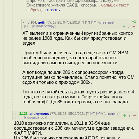
а про кого - абстрактного сфероюзера в вакууме
Счистливого житиля САСШ, способн...
большой текст
свёрнут,
показать
+2
5.104
,
getfr
(
?
), 17:25, 04/09/2018 [
^
] [
^^
] [
^^^
] [
ответить
]
+
–
[
↑
] [
к модератору
]
/
XT вылезли в ограниченный круг избранных контор
не ранее 1988 года. Как бы сам присутствовал и
видел.
Притом были не очень. Тогда еще ветка СМ ЭВМ,
особенно последние, за счет наработанного
выглядели намного выгоднее по полезности.
А вот когда пошли 286 с сопроцессором - тогда
ситуация резко поменялась. Стало понятно, что СМ
сдохли только с приходом 386х.
Так что не путайтесь в датах. пусть разница всего 4
года, но это как раз момент "пэрэстройка вотка
горбачофф". До 85 года хер вам, а не пк с запада
3.123
,
anonymous
(
??
), 08:25, 05/12/2021 [
^
] [
^^
] [
^^^
] [
ответить
]
+
–
/
[
↑
] [
к модератору
]
1010 возможно попилили, а 1011 в 93-94 еще
сосуществовали с 286 как минимум в одном заведении,
ФАЛТ МФТИ.
На 286 был только однозадачный DOS, из явных