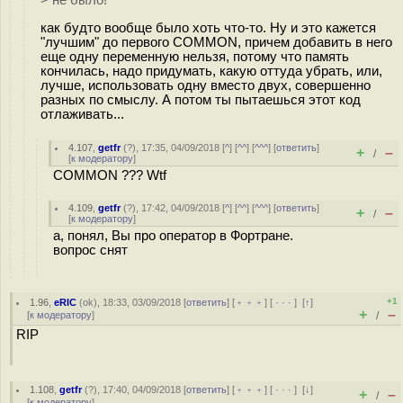
как будто вообще было хоть что-то. Ну и это кажется
"лучшим" до первого COMMON, причем добавить в него
еще одну переменную нельзя, потому что память
кончилась, надо придумать, какую оттуда убрать, или,
лучше, использовать одну вместо двух, совершенно
разных по смыслу. А потом ты пытаешься этот код
отлаживать...
4.107
,
getfr
(
?
), 17:35, 04/09/2018 [
^
] [
^^
] [
^^^
] [
ответить
]
+
–
/
[
к модератору
]
COMMON ??? Wtf
4.109
,
getfr
(
?
), 17:42, 04/09/2018 [
^
] [
^^
] [
^^^
] [
ответить
]
+
–
/
[
к модератору
]
а, понял, Вы про оператор в Фортране.
вопрос снят
+1
1.96
,
eRIC
(
ok
), 18:33, 03/09/2018 [
ответить
] [
﹢﹢﹢
] [
· · ·
]
[
↑
]
+
–
[
к модератору
]
/
RIP
1.108
,
getfr
(
?
), 17:40, 04/09/2018 [
ответить
] [
﹢﹢﹢
] [
· · ·
]
[
↓
]
+
–
/
[
к модератору
]