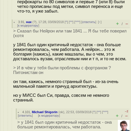
перфокарты по 80 символов и первые 7 (или 8) были
четко прописаны под метки, символ переноса и еще
что-то, я уже забыл.
3.91
,
нах
(
?
), 17:28, 03/09/2018 [
^
] [
^^
] [
^^^
] [
ответить
]
[
↑
]
+
–
/
[
к модератору
]
> Сказал бы Нейрон или там 1841 ... Я бы тебе поверил
(хотя
у 1841 был один критичный недостаток - она больше
ремонтировалась, чем работала. А нейрон... это ж
болгария (кажись), какие машзалы, вы о чем, это
доставалось вузам, отраслевым нии и т п, и то не всем.
> И в чём у тебя были проблемы с фортраном ?
Питонистам он
он там, кажись, немного странный был - из-за очень
маленькой памяти и причуд архитектуры.
но у МИСС был Си, правда, совсем не немного
странный.
–2
4.101
,
Michael Shigorin
(
ok
), 22:53, 03/09/2018 [
^
] [
^^
] [
^^^
]
+
–
[
ответить
]
[
к модератору
]
/
> у 1841 был один критичный недостаток - она
больше ремонтировалась, чем работала.