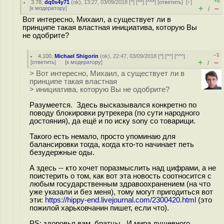
+8
3.78
,
dq0s4y71
(
ok
), 13:27, 03/09/2018 [
^
] [
^^
] [
^^^
] [
ответить
]
[
↑
]
+
–
[
к модератору
]
/
Вот интересно, Михаил, а существует ли в
принципе такая властная инициатива, которую Вы
не одобрите?
–1
4.100
,
Michael Shigorin
(
ok
), 22:47, 03/09/2018 [
^
] [
^^
] [
^^^
]
+
–
[
ответить
]
[
к модератору
]
/
> Вот интересно, Михаил, а существует ли в
принципе такая властная
> инициатива, которую Вы не одобрите?
Разумеется. Здесь высказывался конкретно по
поводу блокировки рутрекера (по сути народного
достояния), да ещё и по иску sony со товарищи.
Такого есть немало, просто упоминаю для
балансировки тогда, когда кто-то начинает петь
безудержные оды.
А здесь -- кто хочет поразмыслить над цифрами, а не
поистерить о том, как вот эта новость соотносится с
любым государственным здравоохранением (на что
уже указали и без меня), тому могут пригодиться вот
эти:
https://hippy-end.livejournal.com/2300420.html
(это
пожилой харьковчанин пишет, если что).
PS: здоровья вам, братцы. И мира душевного.