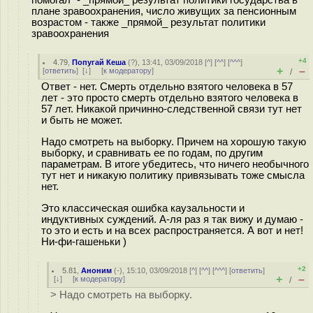
помогал" - _прямой_ результат политики государства в
плане зравоохранения, число живущих за пенсионным
возрастом - также _прямой_ результат политики
зравоохранения
+4
4.79
,
Попугай Кеша
(
?
), 13:41, 03/09/2018 [
^
] [
^^
] [
^^^
]
+
–
[
ответить
]
[
↓
] [
к модератору
]
/
Ответ - нет. Смерть отдельно взятого человека в 57
лет - это просто смерть отдельно взятого человека в
57 лет. Никакой причинно-следственной связи тут нет
и быть не может.
Надо смотреть на выборку. Причем на хорошую такую
выборку, и сравнивать ее по годам, по другим
параметрам. В итоге убедитесь, что ничего необычного
тут нет и никакую политику привязывать тоже смысла
нет.
Это классическая ошибка каузальности и
индуктивных суждений. А-ля раз я так вижу и думаю -
то это и есть и на всех распространяется. А вот и нет!
Ни-фи-гашеньки )
+2
5.81
,
Аноним
(
-
), 15:10, 03/09/2018 [
^
] [
^^
] [
^^^
] [
ответить
]
+
–
[
↓
] [
к модератору
]
/
> Надо смотреть на выборку.