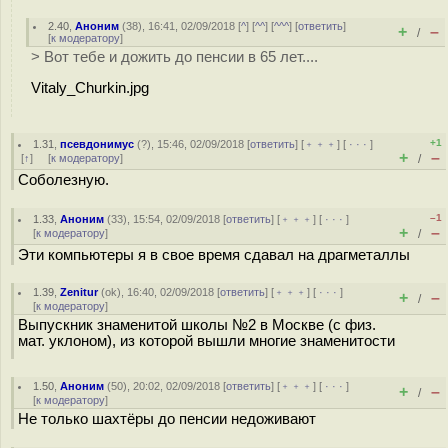
2.40
,
Аноним
(
38
), 16:41, 02/09/2018 [
^
] [
^^
] [
^^^
] [
ответить
]
+
–
/
[
к модератору
]
> Вот тебе и дожить до пенсии в 65 лет....
Vitaly_Churkin.jpg
+1
1.31
,
псевдонимус
(
?
), 15:46, 02/09/2018 [
ответить
] [
﹢﹢﹢
] [
· · ·
]
+
–
[
↑
] [
к модератору
]
/
Соболезную.
–1
1.33
,
Аноним
(
33
), 15:54, 02/09/2018 [
ответить
] [
﹢﹢﹢
] [
· · ·
]
+
–
[
к модератору
]
/
Эти компьютеры я в свое время сдавал на драгметаллы
1.39
,
Zenitur
(
ok
), 16:40, 02/09/2018 [
ответить
] [
﹢﹢﹢
] [
· · ·
]
+
–
/
[
к модератору
]
Выпускник знаменитой школы №2 в Москве (с физ.
мат. уклоном), из которой вышли многие знаменитости
1.50
,
Аноним
(
50
), 20:02, 02/09/2018 [
ответить
] [
﹢﹢﹢
] [
· · ·
]
+
–
/
[
к модератору
]
Не только шахтёры до пенсии недоживают