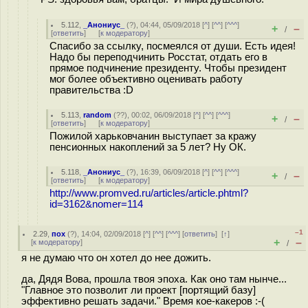
5.112
,
_Анониус_
(
?
), 04:44, 05/09/2018 [
^
] [
^^
] [
^^^
]
+
–
/
[
ответить
]
[
к модератору
]
Спасибо за ссылку, посмеялся от души. Есть идея!
Надо бы переподчинить Росстат, отдать его в
прямое подчинение президенту. Чтобы президент
мог более объективно оценивать работу
правительства :D
5.113
,
random
(
??
), 00:02, 06/09/2018 [
^
] [
^^
] [
^^^
]
+
–
/
[
ответить
]
[
к модератору
]
Пожилой харьковчанин выступает за кражу
пенсионных накоплений за 5 лет? Ну ОК.
5.118
,
_Анониус_
(
?
), 16:39, 06/09/2018 [
^
] [
^^
] [
^^^
]
+
–
/
[
ответить
]
[
к модератору
]
http://www.promved.ru/articles/article.phtml?
id=3162&nomer=114
–1
2.29
,
пох
(
?
), 14:04, 02/09/2018 [
^
] [
^^
] [
^^^
] [
ответить
]
[
↑
]
+
–
[
к модератору
]
/
я не думаю что он хотел до нее дожить.
да, Дядя Вова, прошла твоя эпоха. Как оно там нынче...
"Главное это позволит ли проект [портящий базу]
эффективно решать задачи." Время кое-какеров :-(