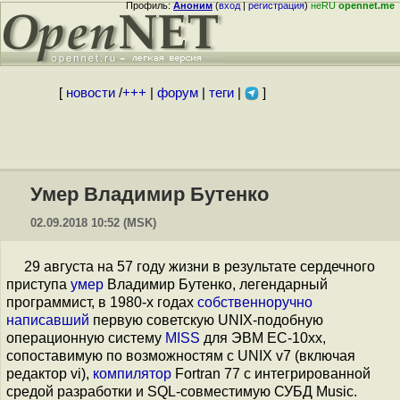
Профиль:
Аноним
(
вход
|
регистрация
)
неRU
opennet.me
[
новости
/
+++
|
форум
|
теги
|
]
Умер Владимир Бутенко
02.09.2018 10:52 (MSK)
29 августа на 57 году жизни в результате сердечного
приступа
умер
Владимир Бутенко, легендарный
программист, в 1980-х годах
собственноручно
написавший
первую советскую UNIX-подобную
операционную систему
MISS
для ЭВМ ЕС-10xx,
сопоставимую по возможностям с UNIX v7 (включая
редактор vi),
компилятор
Fortran 77 с интегрированной
средой разработки и SQL-совместимую СУБД Music.