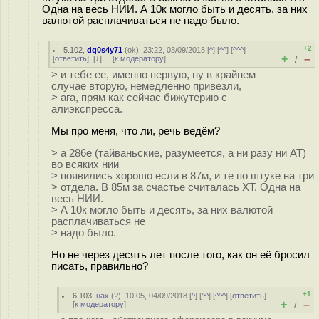
Одна на весь НИИ. А 10к могло быть и десять, за них
валютой расплачиваться не надо было.
+2
5.102
,
dq0s4y71
(
ok
), 23:22, 03/09/2018 [
^
] [
^^
] [
^^^
]
+
–
[
ответить
]
[
↓
] [
к модератору
]
/
> и тебе ее, именно первую, ну в крайнем
случае вторую, немедленно привезли,
> ага, прям как сейчас бижутерию с
алиэкспресса.
Мы про меня, что ли, речь ведём?
> а 286е (тайваньские, разумеется, а ни разу ни AT)
во всяких нии
> появились хорошо если в 87м, и те по штуке на три
> отдела. В 85м за счастье считалась XT. Одна на
весь НИИ.
> А 10к могло быть и десять, за них валютой
расплачиваться не
> надо было.
Но не через десять лет после того, как он её бросил
писать, правильно?
+1
6.103
,
нах
(
?
), 10:05, 04/09/2018 [
^
] [
^^
] [
^^^
] [
ответить
]
+
–
[
к модератору
]
/