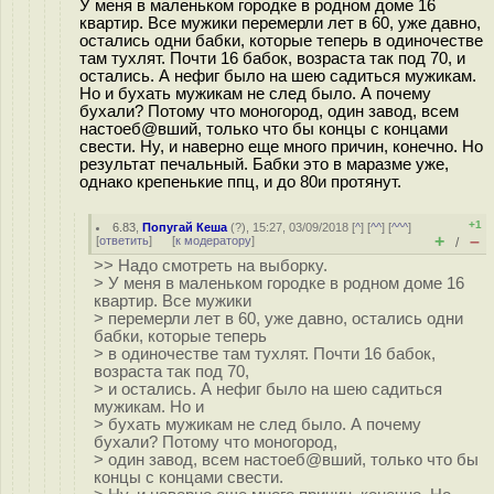
У меня в маленьком городке в родном доме 16
квартир. Все мужики перемерли лет в 60, уже давно,
остались одни бабки, которые теперь в одиночестве
там тухлят. Почти 16 бабок, возраста так под 70, и
остались. А нефиг было на шею садиться мужикам.
Но и бухать мужикам не след было. А почему
бухали? Потому что моногород, один завод, всем
настоeб@вший, только что бы концы с концами
свести. Ну, и наверно еще много причин, конечно. Но
результат печальный. Бабки это в маразме уже,
однако крепенькие ппц, и до 80и протянут.
+1
6.83
,
Попугай Кеша
(
?
), 15:27, 03/09/2018 [
^
] [
^^
] [
^^^
]
+
–
[
ответить
]
[
к модератору
]
/
>> Надо смотреть на выборку.
> У меня в маленьком городке в родном доме 16
квартир. Все мужики
> перемерли лет в 60, уже давно, остались одни
бабки, которые теперь
> в одиночестве там тухлят. Почти 16 бабок,
возраста так под 70,
> и остались. А нефиг было на шею садиться
мужикам. Но и
> бухать мужикам не след было. А почему
бухали? Потому что моногород,
> один завод, всем настоeб@вший, только что бы
концы с концами свести.