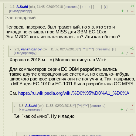
+1
1.1
,
A.Stahl
(
ok
), 11:45, 02/09/2018 [
ответить
] [
﹢﹢﹢
] [
· · ·
]
[
↓
]
+
–
[
к модератору
]
/
>легендарный
Человек, наверное, был грамотный, но х.з. кто это и
никогда не слышал про MISS для ЭВМ ЕС-10xx.
Эта МИСС хоть использовалась-то? Или как обычно?
+1
2.2
,
vanzhiganov
(
ok
), 11:52, 02/09/2018 [
^
] [
^^
] [
^^^
] [
ответить
]
[
↓
]
+
–
[
к модератору
]
/
Хорошо в 2018-м... =) Можно заглянуть в Wiki:
Для компьютеров серии ЕС ЭВМ разрабатывались
также другие операционные системы, но сколько-нибудь
широкого распространения они не получили. Так, например,
в МГУ для ЕС-1010 и ЕС-1011 была разработана ОС MISS.
См.
https://ru.wikipedia.org/wiki/%D0%95%D0%A1_%D0%A
–7
3.3
,
A.Stahl
(
ok
), 11:53, 02/09/2018 [
^
] [
^^
] [
^^^
] [
ответить
]
+
–
[
к модератору
]
/
Т.е. "как обычно". Ну и ладно.
–9