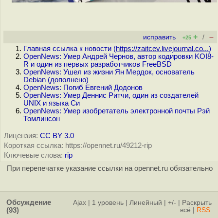
+
–
исправить
/
+25
Главная ссылка к новости (
https://zaitcev.livejournal.co...
)
OpenNews: Умер Андрей Чернов, автор кодировки KOI8-
R и один из первых разработчиков FreeBSD
OpenNews: Ушел из жизни Ян Мердок, основатель
Debian (дополнено)
OpenNews: Погиб Евгений Додонов
OpenNews: Умер Деннис Ритчи, один из создателей
UNIX и языка Си
OpenNews: Умер изобретатель электронной почты Рэй
Томлинсон
Лицензия:
CC BY 3.0
Короткая ссылка: https://opennet.ru/49212-rip
Ключевые слова:
rip
При перепечатке указание ссылки на opennet.ru обязательно
Обсуждение
Ajax
|
1 уровень
|
Линейный
|
+/-
|
Раскрыть
(93)
всё
|
RSS