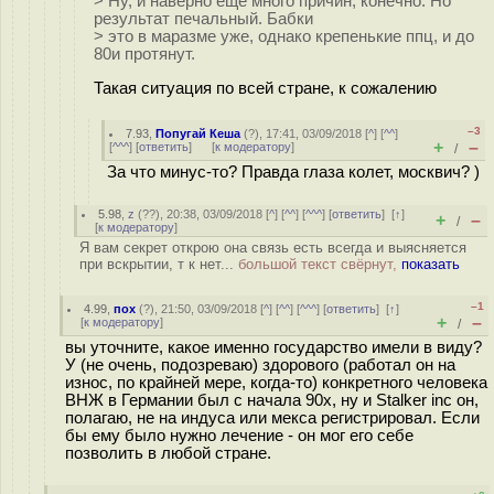
> Ну, и наверно еще много причин, конечно. Но
результат печальный. Бабки
> это в маразме уже, однако крепенькие ппц, и до
80и протянут.
Такая ситуация по всей стране, к сожалению
–3
7.93
,
Попугай Кеша
(
?
), 17:41, 03/09/2018 [
^
] [
^^
]
+
–
[
^^^
] [
ответить
]
[
к модератору
]
/
За что минус-то? Правда глаза колет, москвич? )
5.98
,
z
(
??
), 20:38, 03/09/2018 [
^
] [
^^
] [
^^^
] [
ответить
]
[
↑
]
+
–
/
[
к модератору
]
Я вам секрет открою она связь есть всегда и выясняется
при вскрытии, т к нет...
большой текст свёрнут,
показать
–1
4.99
,
пох
(
?
), 21:50, 03/09/2018 [
^
] [
^^
] [
^^^
] [
ответить
]
[
↑
]
+
–
[
к модератору
]
/
вы уточните, какое именно государство имели в виду?
У (не очень, подозреваю) здорового (работал он на
износ, по крайней мере, когда-то) конкретного человека
ВНЖ в Германии был с начала 90х, ну и Stalker inc он,
полагаю, не на индуса или мекса регистрировал. Если
бы ему было нужно лечение - он мог его себе
позволить в любой стране.