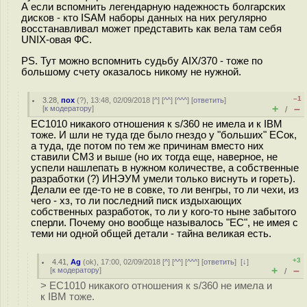
А если вспомнить легендарную надежность болгарских
дисков - кто ISAM наборы данных на них регулярно
восстанавливал может представить как вела там себя
UNIX-овая ФС.
PS. Тут можно вспомнить судьбу AIX/370 - тоже по
большому счету оказалось никому не нужной.
–1
3.28
,
пох
(
?
), 13:48, 02/09/2018 [
^
] [
^^
] [
^^^
] [
ответить
]
+
–
[
к модератору
]
/
ЕС1010 никакого отношения к s/360 не имела и к IBM
тоже. И шли не туда где было гнездо у "больших" ЕСок,
а туда, где потом по тем же причинам вместо них
ставили СМ3 и выше (но их тогда еще, наверное, не
успели нашлепать в нужном количестве, а собственные
разработки (?) ИНЭУМ умели только виснуть и гореть).
Делали ее где-то не в совке, то ли венгры, то ли чехи, из
чего - хз, то ли последний писк издыхающих
собственных разработок, то ли у кого-то ныне забытого
сперли. Почему оно вообще называлось "ЕС", не имея с
теми ни одной общей детали - тайна великая есть.
+3
4.41
,
Ag
(
ok
), 17:00, 02/09/2018 [
^
] [
^^
] [
^^^
] [
ответить
]
[
↓
]
+
–
[
к модератору
]
/
> ЕС1010 никакого отношения к s/360 не имела и
к IBM тоже.