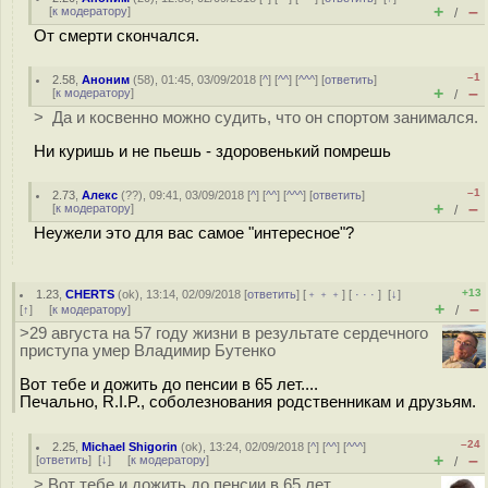
+
–
[
к модератору
]
/
От смерти скончался.
–1
2.58
,
Аноним
(
58
), 01:45, 03/09/2018 [
^
] [
^^
] [
^^^
] [
ответить
]
+
–
[
к модератору
]
/
> Да и косвенно можно судить, что он спортом занимался.
Ни куришь и не пьешь - здоровенький помрешь
–1
2.73
,
Алекс
(
??
), 09:41, 03/09/2018 [
^
] [
^^
] [
^^^
] [
ответить
]
+
–
[
к модератору
]
/
Неужели это для вас самое "интересное"?
+13
1.23
,
CHERTS
(
ok
), 13:14, 02/09/2018 [
ответить
] [
﹢﹢﹢
] [
· · ·
]
[
↓
]
+
–
[
↑
] [
к модератору
]
/
>29 августа на 57 году жизни в результате сердечного
приступа умер Владимир Бутенко
Вот тебе и дожить до пенсии в 65 лет....
Печально, R.I.P., соболезнования родственникам и друзьям.
–24
2.25
,
Michael Shigorin
(
ok
), 13:24, 02/09/2018 [
^
] [
^^
] [
^^^
]
+
–
[
ответить
]
[
↓
] [
к модератору
]
/
> Вот тебе и дожить до пенсии в 65 лет....