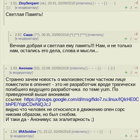
–2
1.51
,
ZloySergant
(
ok
), 20:41, 02/09/2018 [
ответить
] [
﹢﹢﹢
] [
· · ·
]
+
–
[
↓
] [
к модератору
]
/
Светлая Память!
–2
2.67
,
Саша
(
??
), 06:35, 03/09/2018 [
^
] [
^^
] [
^^^
] [
ответить
]
+
–
[
к модератору
]
/
Вечная добрая и светлая ему память!!! Нам, и не только
нам, остались его дела, слова и мысли...
–1
1.53
,
Аноним
(
53
), 22:08, 02/09/2018 [
ответить
] [
﹢﹢﹢
] [
· · ·
]
[
↑
]
+
–
[
к модератору
]
/
Странно зачем новость о малоизвестном частном лице
поместили в опеннет - это не разработчик вроде трагически
погибшего ведущего разработчика по теме yum. По
приведенной выше анонимом
ссылке
https://groups.google.com/d/msg/fido7.ru.linux/IQkHE0C
bhPE/YqbCDeNiQJcJ
видно что человек не относился в движению опен сорс
никоим образом, но был снобом.
И таки да - Анонимус за эгалитарность ;)
–1
1.54
,
IRASoldier
(
?
), 22:12, 02/09/2018 [
ответить
] [
﹢﹢﹢
] [
· · ·
]
+
–
[
к модератору
]
/