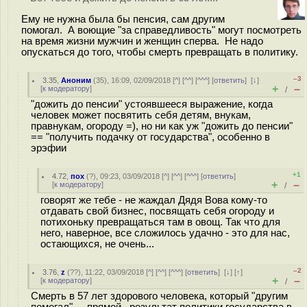
Ему не нужна была бы пенсия, сам другим
помогал. А воющие "за справедливость" могут посмотреть
на время жизни мужчин и женщин сперва. Не надо
опускаться до того, чтобы смерть превращать в политику.
–3
3.35
,
Аноним
(
35
), 16:09, 02/09/2018 [
^
] [
^^
] [
^^^
] [
ответить
]
[
↓
]
+
–
[
к модератору
]
/
"дожить до пенсии" устоявшееся выражение, когда
человек может посвятить себя детям, внукам,
правнукам, огороду =), но ни как уж "дожить до пенсии"
== "получить подачку от государства", особенно в
эрэфии
+1
4.72
,
пох
(
?
), 09:23, 03/09/2018 [
^
] [
^^
] [
^^^
] [
ответить
]
+
–
[
к модератору
]
/
говорят же тебе - не жаждал Дядя Вова кому-то
отдавать свой бизнес, посвящать себя огороду и
потихоньку превращаться там в овощ. Так что для
него, наверное, все сложилось удачно - это для нас,
остающихся, не очень...
–2
3.76
,
z
(
??
), 11:22, 03/09/2018 [
^
] [
^^
] [
^^^
] [
ответить
]
[
↓
] [
↑
]
+
–
[
к модератору
]
/
Смерть в 57 лет здорового человека, который "другим