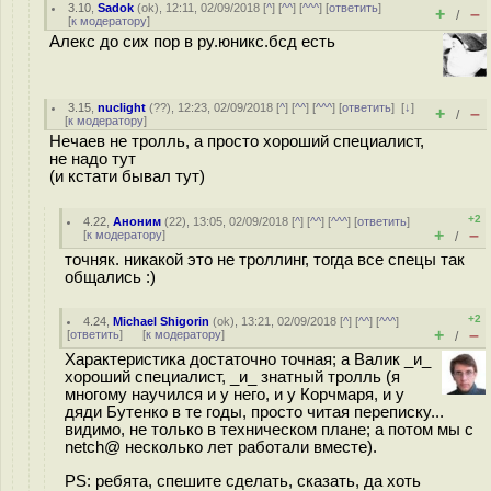
3.10
,
Sadok
(
ok
), 12:11, 02/09/2018 [
^
] [
^^
] [
^^^
] [
ответить
]
+
–
/
[
к модератору
]
Алекс до сих пор в ру.юникс.бсд есть
3.15
,
nuclight
(
??
), 12:23, 02/09/2018 [
^
] [
^^
] [
^^^
] [
ответить
]
[
↓
]
+
–
/
[
к модератору
]
Нечаев не тролль, а просто хороший специалист,
не надо тут
(и кстати бывал тут)
+2
4.22
,
Аноним
(
22
), 13:05, 02/09/2018 [
^
] [
^^
] [
^^^
] [
ответить
]
+
–
[
к модератору
]
/
точняк. никакой это не троллинг, тогда все спецы так
общались :)
+2
4.24
,
Michael Shigorin
(
ok
), 13:21, 02/09/2018 [
^
] [
^^
] [
^^^
]
+
–
[
ответить
]
[
к модератору
]
/
Характеристика достаточно точная; а Валик _и_
хороший специалист, _и_ знатный тролль (я
многому научился и у него, и у Корчмаря, и у
дяди Бутенко в те годы, просто читая переписку...
видимо, не только в техническом плане; а потом мы с
netch@ несколько лет работали вместе).
PS: ребята, спешите сделать, сказать, да хоть