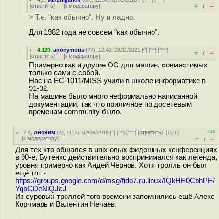
4.5
,
vanzhiganov
(
ok
), 11:56, 02/09/2018 [
^
] [
^^
] [
^^^
]
+
–
[
ответить
]
[
к модератору
]
/
> Т.е. "как обычно". Ну и ладно.
Для 1982 года не совсем "как обычно".
4.120
,
anonymous
(
??
), 12:49, 28/11/2021 [
^
] [
^^
] [
^^^
]
+
–
/
[
ответить
]
[
к модератору
]
Примерно как и другие ОС для машин, совместимых
только сами с собой.
Нас на ЕС-1011/MISS учили в школе информатике в
91-92.
На машине было много неформально написанной
документации, так что приличное по досетевым
временам community было.
+10
2.4
,
Аноним
(
4
), 11:55, 02/09/2018 [
^
] [
^^
] [
^^^
] [
ответить
]
[
↓
] [
↑
]
+
–
[
к модератору
]
/
Для тех кто общался в unix-овых фидошных конференциях
в 90-е, Бутенко действительно воспринимался как легенда,
уровня примерно как Андей Чернов. Хотя тролль он был
ещё тот -
https://groups.google.com/d/msg/fido7.ru.linux/IQkHE0CbhPE/
YqbCDeNiQJcJ
Из суровых троллей того времени запомнились ещё Алекс
Корчмарь и Валентин Нечаев.