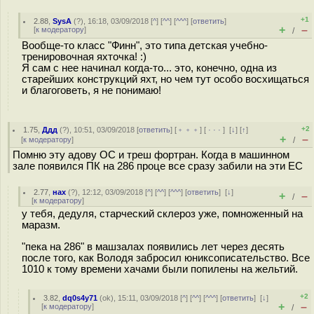
+1
2.88
,
SysA
(
?
), 16:18, 03/09/2018 [
^
] [
^^
] [
^^^
] [
ответить
]
+
–
[
к модератору
]
/
Вообще-то класс "Финн", это типа детская учебно-
тренировочная яхточка! :)
Я сам с нее начинал когда-то... это, конечно, одна из
старейших конструкций яхт, но чем тут особо восхищаться
и благоговеть, я не понимаю!
+2
1.75
,
Ддд
(
?
), 10:51, 03/09/2018 [
ответить
] [
﹢﹢﹢
] [
· · ·
]
[
↓
] [
↑
]
+
–
[
к модератору
]
/
Помню эту адову ОС и треш фортран. Когда в машинном
зале появился ПК на 286 проце все сразу забили на эти ЕС
2.77
,
нах
(
?
), 12:12, 03/09/2018 [
^
] [
^^
] [
^^^
] [
ответить
]
[
↓
]
+
–
/
[
к модератору
]
у тебя, дедуля, старческий склероз уже, помноженный на
маразм.
"пека на 286" в машзалах появились лет через десять
после того, как Володя забросил юниксописательство. Все
1010 к тому времени хачами были попилены на жельтий.
+2
3.82
,
dq0s4y71
(
ok
), 15:11, 03/09/2018 [
^
] [
^^
] [
^^^
] [
ответить
]
[
↓
]
+
–
[
к модератору
]
/