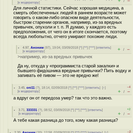
+
–
/
[
к модератору
]
Для личной статистики. Сейчас хорошая медицина, а
смерть обеспеченных людей в раннем возрасте может
говорить о каком-либо опасном виде деятельности,
быстром старении органов, например, из-за вредных
привычек, опухоли и т. п. Я думаю, у каждого есть
предположения, от чего он в итоге скончается, поэтому
всегда любопытно, отчего умирают похожие люди.
4.97
,
Аноним
(
97
), 19:04, 03/09/2018 [
^
] [
^^
] [
^^^
] [
ответить
]
+
–
/
[
к модератору
]
>например, из-за вредных привычек
Да ну, откуда у «программиста старой закалки» и
бывшего фидошника вредные привычки? Пить водку и
запивать её пивом — это не вредно же!
–4
3.45
,
oni11
(
?
), 18:14, 02/09/2018 [
^
] [
^^
] [
^^^
] [
ответить
]
[
↑
]
+
–
[
к модератору
]
/
а вдруг он от передоза умер? так что это важно.
+2
3.71
,
333331
(
?
), 08:52, 03/09/2018 [
^
] [
^^
] [
^^^
] [
ответить
]
+
–
[
к модератору
]
/
А тебе какая разница до того, кому какая разница?
–2
2.20
,
Аноним
(
20
), 12:58, 02/09/2018 [
^
] [
^^
] [
^^^
] [
ответить
]
[
↑
]