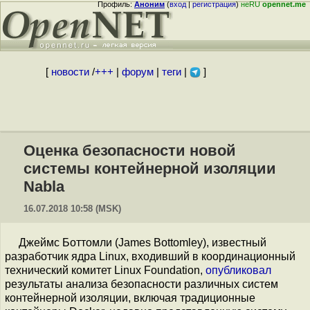
Профиль:
Аноним
(
вход
|
регистрация
)
неRU
opennet.me
[
новости
/
+++
|
форум
|
теги
|
]
Оценка безопасности новой
системы контейнерной изоляции
Nabla
16.07.2018 10:58 (MSK)
Джеймс Боттомли (James Bottomley), известный
разработчик ядра Linux, входивший в координационный
технический комитет Linux Foundation,
опубликовал
результаты анализа безопасности различных систем
контейнерной изоляции, включая традиционные