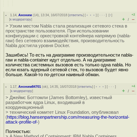
+2
1.14
,
Аноним
(
14
), 13:34, 16/07/2018 [
ответить
] [
﹢﹢﹢
] [
· · ·
]
[
↑
]
+
–
[
к модератору
]
/
> Узким местом Nabla стала реализация сетевого стека в
пространстве пользователя. При использовании
конфигурации с оркестровкой контейнера напрямую (nabla-
raw) без сетевого взаимодействия, производительность
Nabla достигла уровня Docker.
Зашибись! То есть на диаграмме производительности nabla-
raw и nabla-container идут отдельно. А на диаграмме
количества системных вызовов есть только одна nabla. Но
если юзать ядерный сетевой стек, то вызовов будет явно
больше. Какой-то по-детски наивный обман.
+4
1.17
,
Аноним84701
(
ok
), 14:35, 16/07/2018 [
ответить
] [
﹢﹢﹢
] [
· · ·
]
+
–
[
к модератору
]
/
> Джеймс Боттомли (James Bottomley), известный
разработчик ядра Linux, входивший в
координационный
> технический комитет Linux Foundation, опубликовал
(
https://blog.hansenpartnership.com/measuring-the-horizontal-
attack-profile-of-
)
Полностью:
> A New Method of Containment: IBM Nabla Containers