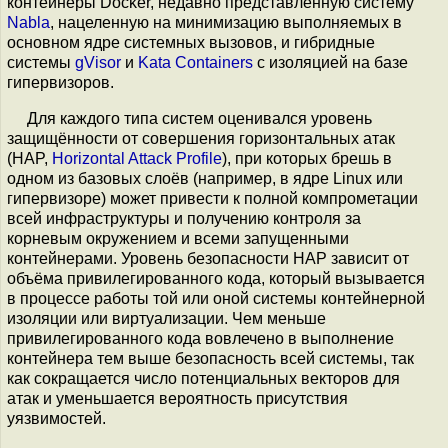
контейнеры Docker, недавно представленную систему
Nabla
, нацеленную на минимизацию выполняемых в
основном ядре системных вызовов, и гибридные
системы
gVisor
и
Kata Containers
с изоляцией на базе
гипервизоров.
Для каждого типа систем оценивался уровень
защищённости от совершения горизонтальных атак
(HAP,
Horizontal Attack Profile
), при которых брешь в
одном из базовых слоёв (например, в ядре Linux или
гипервизоре) может привести к полной компрометации
всей инфраструктуры и получению контроля за
корневым окружением и всеми запущенными
контейнерами. Уровень безопасности HAP зависит от
объёма привилегированного кода, который вызывается
в процессе работы той или оной системы контейнерной
изоляции или виртуализации. Чем меньше
привилегированного кода вовлечено в выполнение
контейнера тем выше безопасность всей системы, так
как сокращается число потенциальных векторов для
атак и уменьшается вероятность присутствия
уязвимостей.