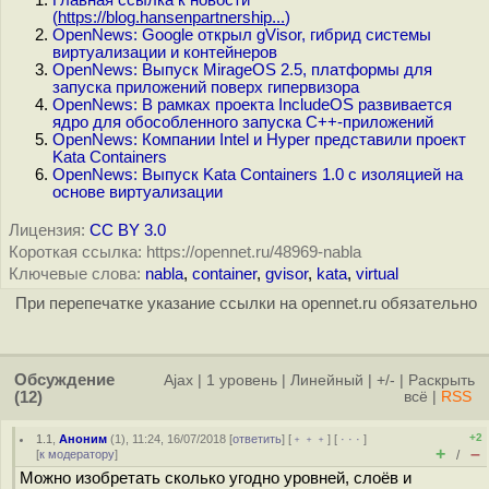
Главная ссылка к новости
(
https://blog.hansenpartnership...
)
OpenNews: Google открыл gVisor, гибрид системы
виртуализации и контейнеров
OpenNews: Выпуск MirageOS 2.5, платформы для
запуска приложений поверх гипервизора
OpenNews: В рамках проекта IncludeOS развивается
ядро для обособленного запуска C++-приложений
OpenNews: Компании Intel и Hyper представили проект
Kata Containers
OpenNews: Выпуск Kata Containers 1.0 с изоляцией на
основе виртуализации
Лицензия:
CC BY 3.0
Короткая ссылка: https://opennet.ru/48969-nabla
Ключевые слова:
nabla
,
container
,
gvisor
,
kata
,
virtual
При перепечатке указание ссылки на opennet.ru обязательно
Обсуждение
Ajax
|
1 уровень
|
Линейный
|
+/-
|
Раскрыть
(12)
всё
|
RSS
+2
1.1
,
Аноним
(
1
), 11:24, 16/07/2018 [
ответить
] [
﹢﹢﹢
] [
· · ·
]
+
–
[
к модератору
]
/
Можно изобретать сколько угодно уровней, слоёв и