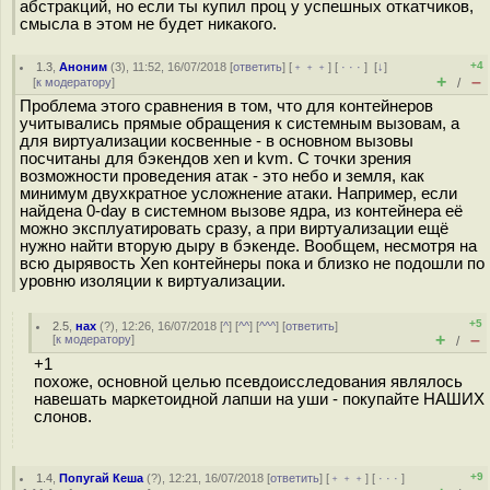
абстракций, но если ты купил проц у успешных откатчиков,
смысла в этом не будет никакого.
+4
1.3
,
Аноним
(
3
), 11:52, 16/07/2018 [
ответить
] [
﹢﹢﹢
] [
· · ·
]
[
↓
]
+
–
[
к модератору
]
/
Проблема этого сравнения в том, что для контейнеров
учитывались прямые обращения к системным вызовам, а
для виртуализации косвенные - в основном вызовы
посчитаны для бэкендов xen и kvm. С точки зрения
возможности проведения атак - это небо и земля, как
минимум двухкратное усложнение атаки. Например, если
найдена 0-day в системном вызове ядра, из контейнера её
можно эксплуатировать сразу, а при виртуализации ещё
нужно найти вторую дыру в бэкенде. Вообщем, несмотря на
всю дырявость Xen контейнеры пока и близко не подошли по
уровню изоляции к виртуализации.
+5
2.5
,
нах
(
?
), 12:26, 16/07/2018 [
^
] [
^^
] [
^^^
] [
ответить
]
+
–
[
к модератору
]
/
+1
похоже, основной целью псевдоисследования являлось
навешать маркетоидной лапши на уши - покупайте НАШИХ
слонов.
+9
1.4
,
Попугай Кеша
(
?
), 12:21, 16/07/2018 [
ответить
] [
﹢﹢﹢
] [
· · ·
]