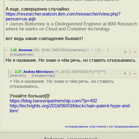
А еще, совершенно случайно:
https://researcher.watson.ibm.com/researcher/view.php?
person=us-jejb
> James Bottomley is a Distinguished Engineer at IBM Research
where he works on Cloud and Container technology
вот ведь какие совпадения бывают!
1.26
,
Аноним
(
26
), 18:49, 19/07/2018 [
ответить
] [
﹢﹢﹢
] [
· · ·
]
+
–
/
[
к модератору
]
Не и название. Не знаю о чём речь, но ставить отказываюсь.
2.27
,
Andrey Mitrofanov
(
?
), 18:53, 19/07/2018 [
^
] [
^^
] [
^^^
]
+
–
/
[
ответить
]
[
к модератору
]
> Не и название. Не знаю о чём речь, но ставить
отказываюсь.
Узнайте больше[I]!
https://blog.hansenpartnership.com/?p=492
http://techrights.org/2018/06/03/blockchain-patent-hype-and-
ibm/
игнорирование участников
|
лог модерирования