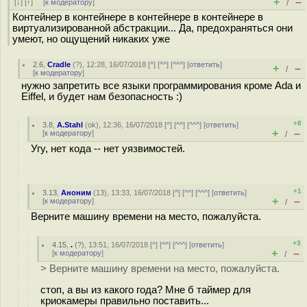
+
–
[
↓
] [
↑
] [
к модератору
]
/
Контейнер в контейнере в контейнере в контейнере в
виртуализированной абстракции... Да, предохраняться они
умеют, но ощущений никаких уже
2.6
,
Cradle
(
?
), 12:28, 16/07/2018 [
^
] [
^^
] [
^^^
] [
ответить
]
+
–
/
[
к модератору
]
нужно запретить все языки программирования кроме Ada и
Eiffel, и будет нам безопасность :)
+8
3.8
,
A.Stahl
(
ok
), 12:36, 16/07/2018 [
^
] [
^^
] [
^^^
] [
ответить
]
+
–
[
к модератору
]
/
Угу, нет кода -- нет уязвимостей.
+1
3.13
,
Аноним
(
13
), 13:33, 16/07/2018 [
^
] [
^^
] [
^^^
] [
ответить
]
+
–
[
к модератору
]
/
Верните машину времени на место, пожалуйста.
+3
4.15
,
.
(
?
), 13:51, 16/07/2018 [
^
] [
^^
] [
^^^
] [
ответить
]
+
–
[
к модератору
]
/
> Верните машину времени на место, пожалуйста.
стоп, а вы из какого года? Мне б таймер для
криокамеры правильно поставить...