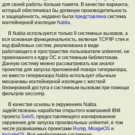
для своей работы больше памяти. В качестве варианта,
который обеспечивал бы должную производительность
и защищённость, недавно была
представлена
система
контейнерной изоляции
Nabla
.
В Nabla используется только 9 системных вызовов, а
вся основная функциональность, включая TCP/IP стек и
код файловых систем, реализована в виде
работающего в пространстве пользователя unikernel, не
привязанного к ядру ОС и системным библиотекам.
Данную систему можно рассматривать как аналог
проектов для запуска приложений поверх гипервизора,
но вместо гипервизора Nabla использует обычные
механизмы контейнерной изоляции с жесткой
блокировкой доступа к системным вызовам при помощи
фильтров seccomp.
В качестве основы в окружениях Nabla
задействованы наработки открытого компанией IBM
проекта
Solo5
, предоставляющего изолированное
окружение для запуска произвольных unikernel, в том
числе развиваемых проектами
Rump
,
MirageOS
и
IncludeOS
. Вся необходимая системная