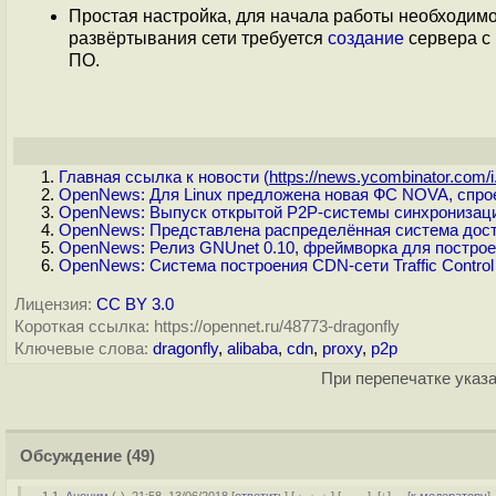
Простая настройка, для начала работы необходи
развёртывания сети требуется
создание
сервера с
ПО.
Главная ссылка к новости (
https://news.ycombinator.com/i.
OpenNews: Для Linux предложена новая ФС NOVA, спро
OpenNews: Выпуск открытой P2P-системы синхронизации
OpenNews: Представлена распределённая система дост
OpenNews: Релиз GNUnet 0.10, фреймворка для постро
OpenNews: Система построения CDN-сети Traffic Control
Лицензия:
CC BY 3.0
Короткая ссылка: https://opennet.ru/48773-dragonfly
Ключевые слова:
dragonfly
,
alibaba
,
cdn
,
proxy
,
p2p
При перепечатке указа
Обсуждение
(49)