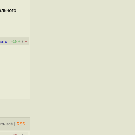
ального
+
–
вить
/
+19
ть всё
|
RSS