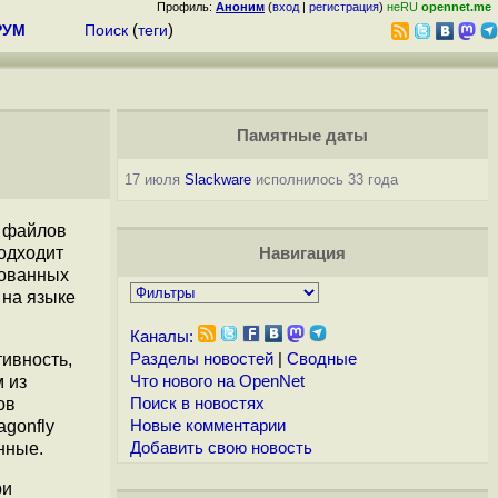
Профиль:
Аноним
(
вход
|
регистрация
)
неRU
opennet.me
РУМ
Поиск
(
теги
)
Памятные даты
17 июля
Slackware
исполнилось 33 года
и файлов
одходит
Навигация
рованных
 на языке
Каналы:
тивность,
Разделы новостей
|
Сводные
м из
Что нового на OpenNet
ов
Поиск в новостях
agonfly
Новые комментарии
нные.
Добавить свою новость
ри