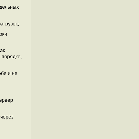
тдельных
агрузок;
рки
ак
 порядке,
бе и не
сервер
 через