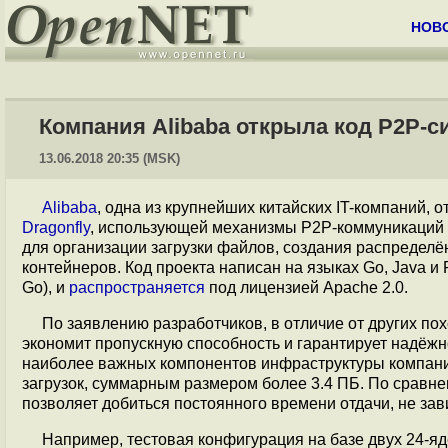
НОВ
Компания Alibaba открыла код P2P-с
13.06.2018 20:35 (MSK)
Alibaba
, одна из крупнейших китайских IT-компаний,
Dragonfly
, использующей механизмы P2P-коммуникаций д
для организации загрузки файлов, создания распредел
контейнеров. Код проекта написан на языках Go, Java и
Go), и
распространяется
под лицензией Apache 2.0.
По заявлению разработчиков, в отличие от других по
экономит пропускную способность и гарантирует надёжно
наиболее важных компонентов инфраструктуры компани
загрузок, суммарным размером более 3.4 ПБ. По сравне
позволяет добиться постоянного времени отдачи, не за
Например, тестовая конфигурация на базе двух 24-яд