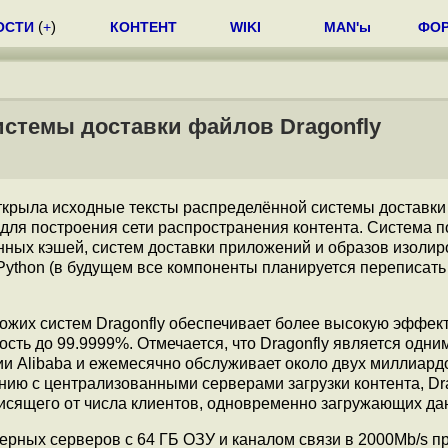
ОСТИ
(
+
)
КОНТЕНТ
WIKI
MAN'ы
ФО
истемы доставки файлов Dragonfly
 открыла исходные тексты распределённой системы доставк
ля построения сети распространения контента. Система п
ённых кэшей, систем доставки приложений и образов изоли
 Python (в будущем все компоненты планируется переписать
хожих систем Dragonfly обеспечивает более высокую эффек
сть до 99.9999%. Отмечается, что Dragonfly является одни
и Alibaba и ежемесячно обслуживает около двух миллиард
нию с централизованными серверами загрузки контента, Dr
висящего от числа клиентов, одновременно загружающих да
ерных серверов с 64 ГБ ОЗУ и каналом связи в 2000Mb/s п