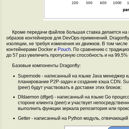
Кроме передачи файлов большая ставка делается на 
образов контейнеров для DevOps-применений. Dragonfl
изоляции, не требуя изменения их движков. В том числе
контейнерами Docker и
Pouch
. По сравнению с традицио
до 57 раз увеличить пропускную способность и на 99.5%
Базовые компоненты Dragonfly:
Supernode - написанный на языке Java менеджер 
планирование P2P-задач и создание кэша CDN. Sup
(peer) будут участвовать в доставке этих блоков;
Dfdaemon (dfget) - написанный на языке Go процес
стороне клиента (peer) и участвует непосредстве
выполнить функции зеркала репозитория или прокс
Getter - написанный на Python модуль, отвечающий