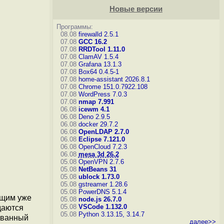
Новые версии
Программы:
08.08
firewalld 2.5.1
07.08
GCC 16.2
07.08
RRDTool 1.11.0
07.08
ClamAV 1.5.4
07.08
Grafana 13.1.3
07.08
Box64 0.4.5-1
07.08
home-assistant 2026.8.1
07.08
Chrome 151.0.7922.108
07.08
WordPress 7.0.3
07.08
nmap 7.991
06.08
icewm 4.1
06.08
Deno 2.9.5
06.08
docker 29.7.2
06.08
OpenLDAP 2.7.0
06.08
Eclipse 7.121.0
06.08
OpenCloud 7.2.3
06.08
mesa 3d 26.2
05.08
OpenVPN 2.7.6
05.08
NetBeans 31
05.08
ublock 1.73.0
05.08
gstreamer 1.28.6
05.08
PowerDNS 5.1.4
ющим уже
05.08
node.js 26.7.0
05.08
VSCode 1.132.0
даются
05.08
Python 3.13.15, 3.14.7
ованный
далее>>