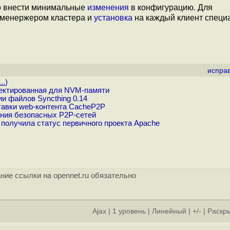
мо внести минимальные
изменения
в конфигурацию. Для
 менержером кластера и
установка
на каждый клиент специ
испра
..
)
ектированная для NVM-памяти
 файлов Syncthing 0.14
авки web-контента CacheP2P
ения безопасных P2P-сетей
 получила статус первичного проекта Apache
ние ссылки на opennet.ru обязательно
Ajax
|
1 уровень
|
Линейный
|
+/-
|
Раскры