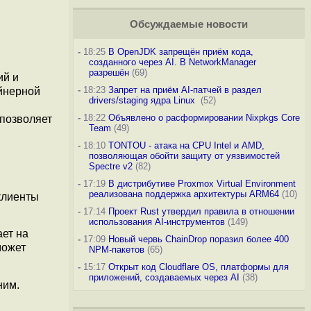
Обсуждаемые новости
-
18:25
В OpenJDK запрещён приём кода,
созданного через AI. В NetworkManager
разрешён
(69)
ий и
-
18:23
Запрет на приём AI-патчей в раздел
йнерной
drivers/staging ядра Linux
(52)
-
18:22
Объявлено о расформировании Nixpkgs Core
 позволяет
Team
(49)
-
18:10
TONTOU - атака на CPU Intel и AMD,
позволяющая обойти защиту от уязвимостей
Spectre v2
(82)
-
17:19
В дистрибутиве Proxmox Virtual Environment
реализована поддержка архитектуры ARM64
(10)
клиенты
-
17:14
Проект Rust утвердил правила в отношении
использования AI-инструментов
(149)
ает на
-
17:09
Новый червь ChainDrop поразил более 400
может
NPM-пакетов
(65)
-
15:17
Открыт код Cloudflare OS, платформы для
приложений, создаваемых через AI
(38)
ним.