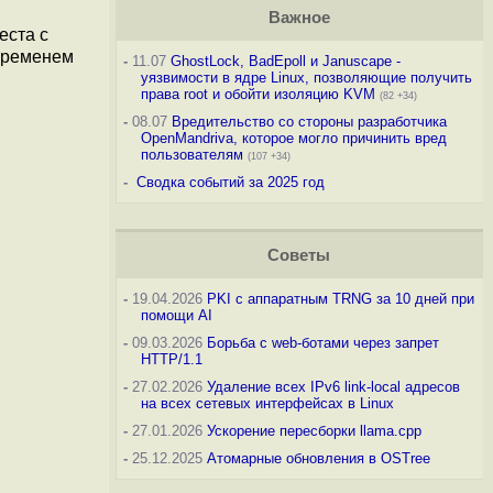
Важное
еста с
 временем
-
11.07
GhostLock, BadEpoll и Januscape -
уязвимости в ядре Linux, позволяющие получить
права root и обойти изоляцию KVM
(82 +34)
-
08.07
Вредительство со стороны разработчика
OpenMandriva, которое могло причинить вред
пользователям
(107 +34)
-
Сводка событий за 2025 год
Советы
-
19.04.2026
PKI с аппаратным TRNG за 10 дней при
помощи AI
-
09.03.2026
Борьба с web-ботами через запрет
HTTP/1.1
-
27.02.2026
Удаление всех IPv6 link-local адресов
на всех сетевых интерфейсах в Linux
-
27.01.2026
Ускорение пересборки llama.cpp
-
25.12.2025
Атомарные обновления в OSTree